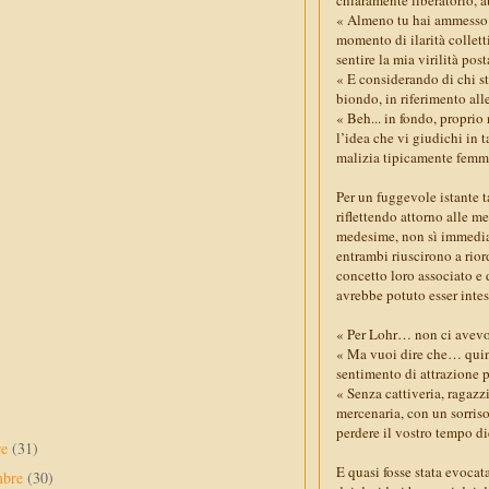
« Almeno tu hai ammesso 
momento di ilarità collett
sentire la mia virilità pos
« E considerando di chi 
biondo, in riferimento al
« Beh... in fondo, proprio
l’idea che vi giudichi in 
malizia tipicamente femmi
Per un fuggevole istante 
riflettendo attorno alle m
medesime, non sì immedia
entrambi riuscirono a rior
concetto loro associato e 
avrebbe potuto esser inte
« Per Lohr… non ci avevo
« Ma vuoi dire che… quin
sentimento di attrazione p
« Senza cattiveria, ragazz
mercenaria, con un sorriso
perdere il vostro tempo die
re
(31)
E quasi fosse stata evocat
mbre
(30)