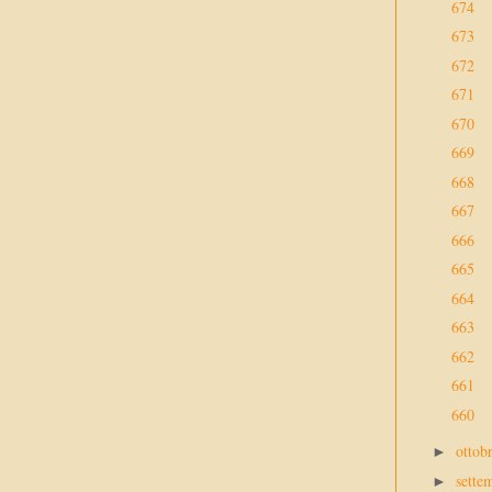
674
673
672
671
670
669
668
667
666
665
664
663
662
661
660
ottob
►
sette
►