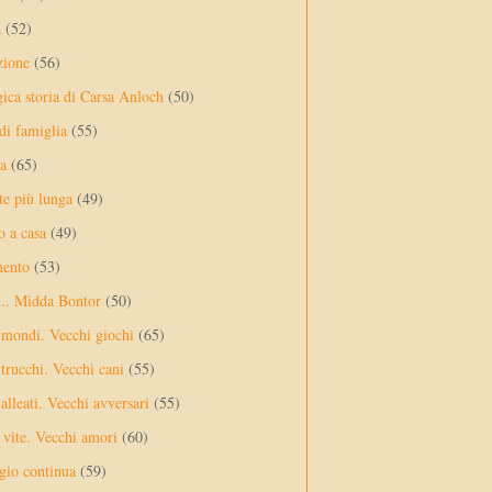
a
(52)
zione
(56)
gica storia di Carsa Anloch
(50)
 di famiglia
(55)
a
(65)
te più lunga
(49)
o a casa
(49)
mento
(53)
... Midda Bontor
(50)
 mondi. Vecchi giochi
(65)
trucchi. Vecchi cani
(55)
alleati. Vecchi avversari
(55)
vite. Vecchi amori
(60)
ggio continua
(59)