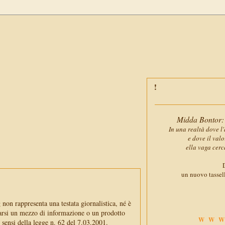
Midda Bontor: 
In una realtà dove l'
e dove il val
ella vaga cerc
D
un nuovo tassell
non rappresenta una testata giornalistica, né è
arsi un mezzo di informazione o un prodotto
WWW
i sensi della legge n. 62 del 7.03.2001.