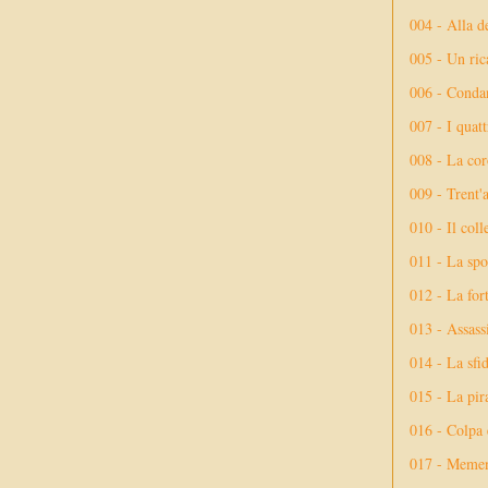
004 - Alla d
005 - Un rica
006 - Conda
007 - I quatt
008 - La cor
009 - Trent'
010 - Il coll
011 - La spo
012 - La fort
013 - Assassi
014 - La sfid
015 - La pir
016 - Colpa 
017 - Meme