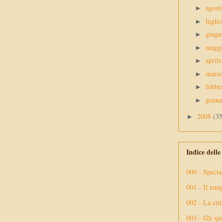
agos
►
lugli
►
giug
►
magg
►
april
►
marz
►
febbr
►
genn
►
2008
(3
►
Indice dell
000 - Specia
001 - Il tem
002 - La citt
003 - Gli spe