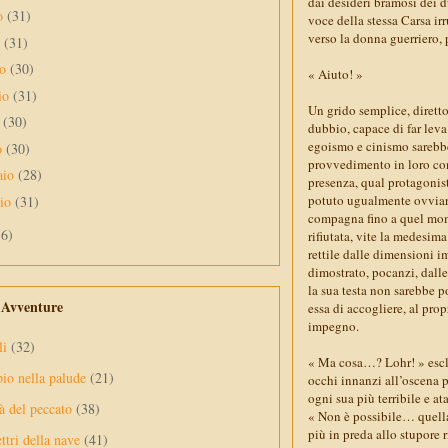
dai desideri bramosi dei 
to
(31)
voce della stessa Carsa ir
verso la donna guerriero, 
o
(31)
no
(30)
« Aiuto! »
io
(31)
Un grido semplice, diretto
e
(30)
dubbio, capace di far leva
egoismo e cinismo sarebbe
o
(30)
provvedimento in loro con
aio
(28)
presenza, qual protagonis
potuto ugualmente ovviare
aio
(31)
compagna fino a quel mome
56)
rifiutata, vite la medesima
rettile dalle dimensioni i
dimostrato, pocanzi, dall
la sua testa non sarebbe p
e Avventure
essa di accogliere, al pro
impegno.
li
(32)
« Ma cosa…? Lohr! » escla
pio nella palude
(21)
occhi innanzi all’oscena 
ogni sua più terribile e at
à del peccato
(38)
« Non è possibile… quella 
più in preda allo stupore r
ttri della nave
(41)