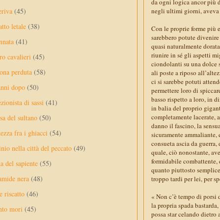
da ogni logica ancor più 
eriva
(45)
negli ultimi giorni, avev
tto letale
(38)
Con le proprie forme più e
sarebbero potute divenire
nnata
(41)
quasi naturalmente dorata,
riunire in sé gli aspetti mi
ro cavalieri
(45)
ciondolanti su una dolce 
ona perduta
(58)
ali poste a riposo all’alte
ci si sarebbe potuti atten
anni dopo
(50)
permettere loro di spiccar
basso rispetto a loro, in 
ezionista di sassi
(41)
in balia del proprio gigant
completamente lacerate, al
sa del sultano
(50)
danno il fascino, la sensu
ezza fra i ghiacci
(54)
sicuramente ammaliante, ec
consueta ascia da guerra, 
nio nella città del peccato
(49)
quale, ciò nonostante, av
formidabile combattente, 
a del sapiente
(55)
quanto piuttosto semplice 
amide nera
(48)
troppo tardi per lei, per s
e riscatto
(46)
« Non c’è tempo di porsi
la propria spada bastarda
nto mori
(45)
possa star celando dietro 