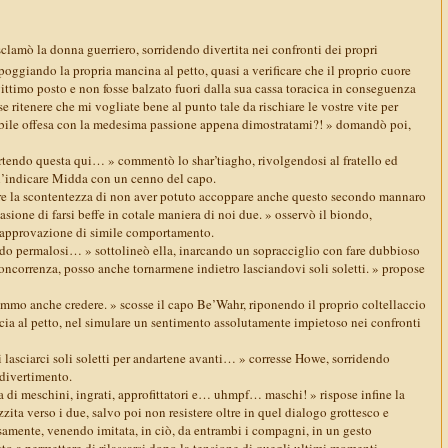
sclamò la donna guerriero, sorridendo divertita nei confronti dei propri
oggiando la propria mancina al petto, quasi a verificare che il proprio cuore
gittimo posto e non fosse balzato fuori dalla sua cassa toracica in conseguenza
e ritenere che mi vogliate bene al punto tale da rischiare le vostre vite per
ibile offesa con la medesima passione appena dimostratami?! » domandò poi,
rtendo questa qui… » commentò lo shar’tiagho, rivolgendosi al fratello ed
ll’indicare Midda con un cenno del capo.
are la scontentezza di non aver potuto accoppare anche questo secondo mannaro
asione di farsi beffe in cotale maniera di noi due. » osservò il biondo,
isapprovazione di simile comportamento.
o permalosi… » sottolineò ella, inarcando un sopracciglio con fare dubbioso
oncorrenza, posso anche tornarmene indietro lasciandovi soli soletti. » propose
mo anche credere. » scosse il capo Be’Wahr, riponendo il proprio coltellaccio
ccia al petto, nel simulare un sentimento assolutamente impietoso nei confronti
 i lasciarci soli soletti per andartene avanti… » corresse Howe, sorridendo
divertimento.
a di meschini, ingrati, approfittatori e… uhmpf… maschi! » rispose infine la
zzita verso i due, salvo poi non resistere oltre in quel dialogo grottesco e
osamente, venendo imitata, in ciò, da entrambi i compagni, in un gesto
tto a permettere di rilassarsi dopo la tensione di quegli ultimi momenti.