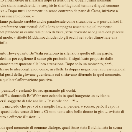
che siamo maschietti… » sospirò lo shar’tiagho, al termine di quel comune
iva « Dopo tutti i commenti in senso contrario da parte di Carsa, iniziavo a
ta in sincero dubbio. »
stiamo parlando sarebbe anche paradossale come situazione… » puntualizzò il
le preferenze sentimentali della loro compagna assente in quel momento.
 nel prendere in esame tale punto di vista, forse dovreste accogliere con piacere
tal modo. » rifletté Midda, socchiudendo gli occhi nel voler dimostrare una
nile.
tanto Howe quanto Be’Wahr restarono in silenzio a quelle ultime parole,
edesime per coglierne il senso più profondo, il significato proposto dalle
tamente trasparente alla loro attenzione. Dopo solo un momento, però,
dinare le idee, cogliendo come, in effetti, la doppia negazione rappresentata dal
dai gusti della giovane guerriera, a cui si stavano riferendo in quel momento,
sa quale un’affermazione positiva.
 pensato! » esclamò Howe, sgranando gli occhi.
di?! » domandò Be’Wahr, non celando in quel frangente un evidente
er il soggetto di tale analisi « Possibile che…?! »
i… ma credo che per voi sia meglio lasciar perdere. » scosse, però, il capo la
 quasi dolce verso di loro « Ci sono tante altre belle donne in giro… evitate di
tro a effimere illusioni. »
a da quel momento di comune dialogo, quasi fosse stata lì richiamata in scena