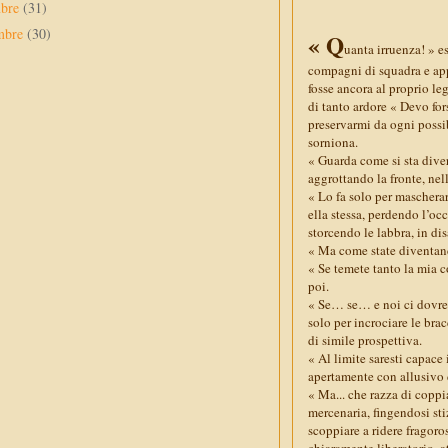
mbre
(31)
mbre
(30)
« Q
uanta irruenza! » e
compagni di squadra e app
fosse ancora al proprio le
di tanto ardore « Devo fors
preservarmi da ogni poss
sorniona.
« Guarda come si sta dive
aggrottando la fronte, ne
« Lo fa solo per mascher
ella stessa, perdendo l’occ
storcendo le labbra, in d
« Ma come state diventand
« Se temete tanto la mia c
poi.
« Se… se… e noi ci dovrem
solo per incrociare le bra
di simile prospettiva.
« Al limite saresti capace
apertamente con allusivo 
« Ma... che razza di coppi
mercenaria, fingendosi sti
scoppiare a ridere fragor
chiaramente liberatorio, a