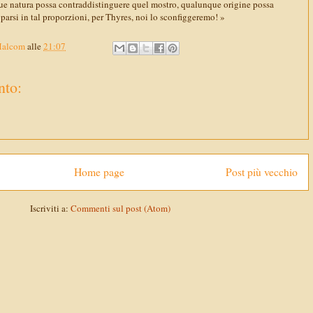
ue natura possa contraddistinguere quel mostro, qualunque origine possa
parsi in tal proporzioni, per Thyres, noi lo sconfiggeremo! »
Malcom
alle
21:07
to:
Home page
Post più vecchio
Iscriviti a:
Commenti sul post (Atom)