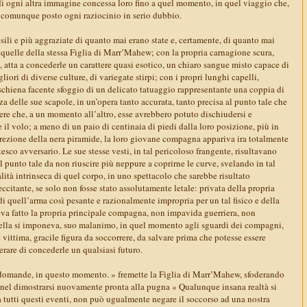
di ogni altra immagine concessa loro fino a quel momento, in quel viaggio che,
a comunque posto ogni raziocinio in serio dubbio.
sili e più aggraziate di quanto mai erano state e, certamente, di quanto mai
 quelle della stessa Figlia di Marr’Mahew; con la propria carnagione scura,
 atta a concederle un carattere quasi esotico, un chiaro sangue misto capace di
gliori di diverse culture, di variegate stirpi; con i propri lunghi capelli,
schiena facente sfoggio di un delicato tatuaggio rappresentante una coppia di
zza delle sue scapole, in un’opera tanto accurata, tanto precisa al punto tale che
dere che, a un momento all’altro, esse avrebbero potuto dischiudersi e
e il volo; a meno di un paio di centinaia di piedi dalla loro posizione, più in
direzione della nera piramide, la loro giovane compagna appariva ira totalmente
esco avversario. Le sue stesse vesti, in tal pericoloso frangente, risultavano
 punto tale da non riuscire più neppure a coprirne le curve, svelando in tal
alità intrinseca di quel corpo, in uno spettacolo che sarebbe risultato
citante, se solo non fosse stato assolutamente letale: privata della propria
di quell’arma così pesante e razionalmente impropria per un tal fisico e della
eva fatto la propria principale compagna, non impavida guerriera, non
ella si imponeva, suo malanimo, in quel momento agli sguardi dei compagni,
vittima, gracile figura da soccorrere, da salvare prima che potesse essere
perare di concederle un qualsiasi futuro.
 domande, in questo momento. » fremette la Figlia di Marr’Mahew, sfoderando
, nel dimostrarsi nuovamente pronta alla pugna « Qualunque insana realtà si
a tutti questi eventi, non può ugualmente negare il soccorso ad una nostra