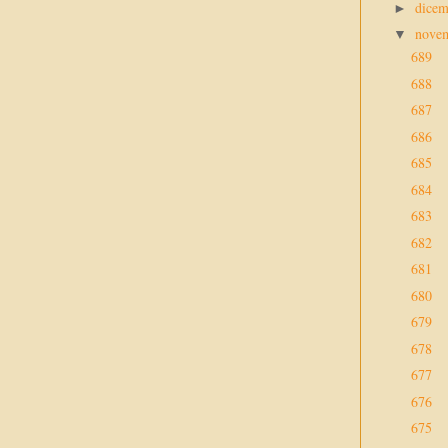
dice
►
nove
▼
689
688
687
686
685
684
683
682
681
680
679
678
677
676
675