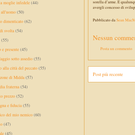
sorella d’arme. E qualunq
a moglie infedele
(44)
avergli concesso di svilup
 all'uomo
(50)
Pubblicato da
Sean Mac
no dimenticato
(62)
di svolta
(54)
Nessun commen
(55)
Posta un commento
o e presente
(45)
laggio sotto assedio
(55)
 alla città del peccato
(55)
Post più recente
nzone di Midda
(57)
dia fraterna
(54)
sto prezzo
(52)
na e fiducia
(55)
ico del mio nemico
(60)
lo
(47)
ale
(45)