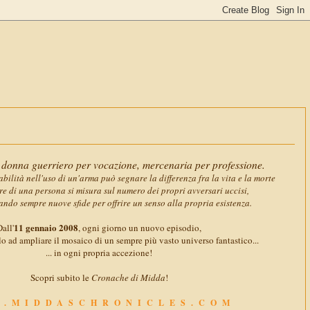
11 gennaio
donna guerriero per vocazione, mercenaria per professione.
abilità nell'uso di un'arma può segnare la differenza fra la vita e la morte
ore di una persona si misura sul numero dei propri avversari uccisi,
ando sempre nuove sfide per offrire un senso alla propria esistenza.
11 gennaio 2008
all'
, ogni giorno un nuovo episodio,
o ad ampliare il mosaico di un sempre più vasto universo fantastico...
... in ogni propria accezione!
Scopri subito le
Cronache di Midda
!
.MIDDASCHRONICLES.COM