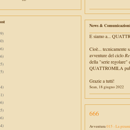
ost
News & Comunicazion
69)
E siamo a... QUAT
60)
66)
Cioè... tecnicamente s
avventure del ciclo
Re
66)
della "serie regolare" 
65)
QUATTROMILA pubbli
55)
Grazie a tutti!
34)
Sean, 18 giugno 2022
41)
66)
65)
666
66)
64)
Avventura
015 - La piram