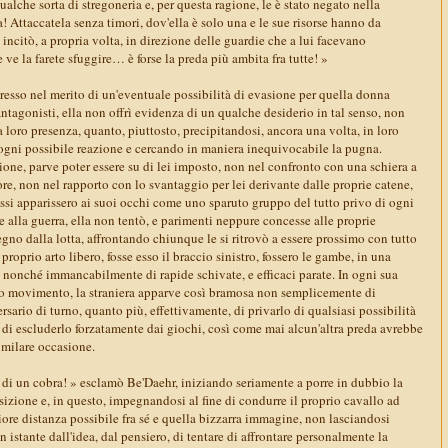
ualche sorta di stregoneria e, per questa ragione, le è stato negato nella
! Attaccatela senza timori, dov'ella è solo una e le sue risorse hanno da
 incitò, a propria volta, in direzione delle guardie che a lui facevano
 ve la farete sfuggire… è forse la preda più ambita fra tutte! »
presso nel merito di un'eventuale possibilità di evasione per quella donna
antagonisti, ella non offrì evidenza di un qualche desiderio in tal senso, non
a loro presenza, quanto, piuttosto, precipitandosi, ancora una volta, in loro
ogni possibile reazione e cercando in maniera inequivocabile la pugna.
zione, parve poter essere su di lei imposto, non nel confronto con una schiera a
e, non nel rapporto con lo svantaggio per lei derivante dalle proprie catene,
essi apparissero ai suoi occhi come uno sparuto gruppo del tutto privo di ogni
e alla guerra, ella non tentò, e parimenti neppure concesse alle proprie
gno dalla lotta, affrontando chiunque le si ritrovò a essere prossimo con tutto
proprio arto libero, fosse esso il braccio sinistro, fossero le gambe, in una
 nonché immancabilmente di rapide schivate, e efficaci parate. In ogni sua
 o movimento, la straniera apparve così bramosa non semplicemente di
rsario di turno, quanto più, effettivamente, di privarlo di qualsiasi possibilità
, di escluderlo forzatamente dai giochi, così come mai alcun'altra preda avrebbe
imilare occasione.
a di un cobra! » esclamò Be'Daehr, iniziando seriamente a porre in dubbio la
sizione e, in questo, impegnandosi al fine di condurre il proprio cavallo ad
giore distanza possibile fra sé e quella bizzarra immagine, non lasciandosi
 istante dall'idea, dal pensiero, di tentare di affrontare personalmente la