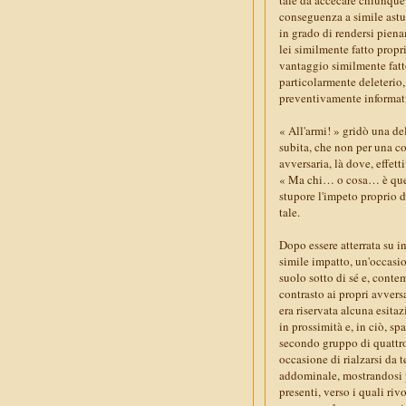
conseguenza a simile astuz
in grado di rendersi piena
lei similmente fatto propr
vantaggio similmente fatt
particolarmente deleterio
preventivamente informati 
« All'armi! » gridò una de
subita, che non per una co
avversaria, là dove, effett
« Ma chi… o cosa… è quel
stupore l'impeto proprio 
tale.
Dopo essere atterrata su i
simile impatto, un'occasio
suolo sotto di sé e, cont
contrasto ai propri avversa
era riservata alcuna esita
in prossimità e, in ciò, s
secondo gruppo di quattro 
occasione di rialzarsi da 
addominale, mostrandosi pe
presenti, verso i quali ri