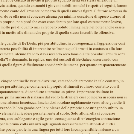
ia tattica, quando entrambi i giovani nobili, nonché i rispettivi seguiti, furono
mente conto dell'irruente comparsa di quella nuova figura, il fattore sorpresa da
io, dove ella non si concesse alcuna pur minima occasione di spreco attorno al
o proprio, non poté che esser considerato per loro qual estremamente lesivo,
, molto più di quanto mai avrebbero potuto immaginare nel poter anche essere
in merito alle dinamiche proprie di quella stessa incredibile offensiva.
lle guardie di Be'Daehr, più per abitudine, in conseguenza all'aggressione così
ncreta possibilità di intervenire realmente quali armati in contrasto alla loro
ivamente, alcuno fra loro stava recando seco lame o altre possibili armi di sorta.
la?! » domandò, in replica, uno dei custodi di Be'Gahee, osservando con
di quella figura difficilmente considerabile umana, per quanto trasparentemente
n cinque sentinelle vestite d'azzurro, cercando chiaramente in tale contatto, in
ne per attutire, per contenere il proprio altrimenti rovinoso contatto con il
emporaneamente, di condurre a termine un primo, importante risultato in
ri, prima ancora di rialzarsi dal suolo la straniera così comparsa in scena non si
zione, alcuna incertezza, lasciandosi rotolare rapidamente verso altre guardie lì
pazzando le loro gambe con la violenza delle proprie e costringendo subito un
elementi a ricadere pesantemente al suolo. Solo allora, ella si concesse
terra, con un'elegante e agile gesto, conseguenza di un'energica contrazione
r la prima volta innanzi agli sguardi necessariamente attoniti di tutti i
volse poche parole in una lingua per tutti loro incomprensibile insieme a un