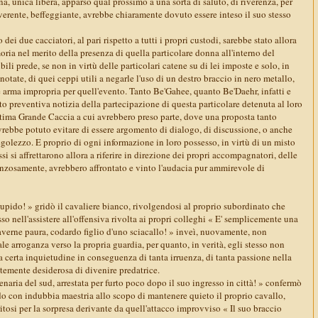
 unica libera, apparso qual prossimo a una sorta di saluto, di riverenza, per
verente, beffeggiante, avrebbe chiaramente dovuto essere inteso il suo stesso
ro dei due cacciatori, al pari rispetto a tutti i propri custodi, sarebbe stato allora
ria nel merito della presenza di quella particolare donna all'interno del
ili prede, se non in virtù delle particolari catene su di lei imposte e solo, in
tate, di quei ceppi utili a negarle l'uso di un destro braccio in nero metallo,
e arma impropria per quell'evento. Tanto Be'Gahee, quanto Be'Daehr, infatti e
 preventiva notizia della partecipazione di questa particolare detenuta al loro
ultima Grande Caccia a cui avrebbero preso parte, dove una proposta tanto
vrebbe potuto evitare di essere argomento di dialogo, di discussione, o anche
egolezzo. E proprio di ogni informazione in loro possesso, in virtù di un misto
ssi si affrettarono allora a riferire in direzione dei propri accompagnatori, delle
anzosamente, avrebbero affrontato e vinto l'audacia pur ammirevole di
tupido! » gridò il cavaliere bianco, rivolgendosi al proprio subordinato che
so nell'assistere all'offensiva rivolta ai propri colleghi « E' semplicemente una
verne paura, codardo figlio d'uno sciacallo! » inveì, nuovamente, non
le arroganza verso la propria guardia, per quanto, in verità, egli stesso non
 certa inquietudine in conseguenza di tanta irruenza, di tanta passione nella
temente desiderosa di divenire predatrice.
enaria del sud, arrestata per furto poco dopo il suo ingresso in città! » confermò
do con indubbia maestria allo scopo di mantenere quieto il proprio cavallo,
tosi per la sorpresa derivante da quell'attacco improvviso « Il suo braccio