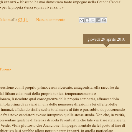
gli innanzi « Nessuno ha mai dimostrato tanto impegno nella Grande Caccia!
o per la propria stessa sopravvivenza… »
Malcom
alle
07:14
Nessun commento:
giovedì 29 aprile 2010
ll'uomo
 questione con il proprio primo, e non ricercato, antagonista, ella raccolse da
dal litham e dai resti della propria tunica, temporaneamente e
nato, lì ricaduto qual conseguenza della propria acrobazia, affrancandolo
ntola prima di avviarsi in una delle numerose direzioni a lei offerte, delle
e innanzi, affidando simile scelta totalmente al fato e pur, subito dopo, cercando
e fra i nove cacciatori avesse intrapreso quella stessa strada. Non che, in verità,
resentare qualche differenza di sorta l'eventualità che tale via fosse stata scelta
Verde, Viola piuttosto che Arancione: l'impegno mentale da lei posto al fine di
obiettivo le si sarebbe allora potuto parare innanzi, in quella particolare