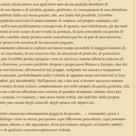
 essere allora inteso non qual derivante da un qualche desiderio di
di una figura o di un'altra, quanto, piuttosto, in conseguenza di una abitudine,
ndibile dalla sua stessa psiche, che, nei limiti del possibile, l'avrebbe
 preferire riservarsi il minor numero di sorprese sul proprio cammino, nel
nell'essere perfettamente consapevole di quanto, inevitabilmente, gli dei tutti
zati al solo scopo di ravvivarle la giornata, di non concederle occasione di
tto, sarebbe ormai potuta essere considerata per lei al pari di una missione,
e spiacevole assenza di un mecenate pagante.
olarmente allenata a cogliere nel minor tempo possibile il maggior numero di
 sé circostante, in un esercizio che, in situazioni di pericolo, di pericoloso
te pur l'avrebbe potuta spingere verso la salvezza, emerse allora la certezza di
e direzione, avessero preferito dirigere i propri passi Bianco e Azzurro, due dei
n circolazione, allontanatisi dal gruppo, malgrado un sincero e trasparente
ulle presenti, probabilmente nella volontà di apparire meno servizievoli ai loro
ambiti, più desiderabili. Nell'ipotesi che i due non si fossero successivamente
 volontà di non isolarsi completamente nel tedio proprio di quella giornata, ella
rovare a dover affrontare una ventina di guardie disarmate, almeno dieci per
, nonché, ovviamente, i due stessi baldi nobili, che dall'alto delle proprie
uto pur crearle degli ostacoli, degli spiacevoli imprevisti.
ntato situazioni estremamente peggiori in passato… » commentò, quasi a
 dialogo verso se stessa, per quanto ogni riflessione precedente, ogni pensiero
ato attorno a tale argomento, fosse pur rimasto relegato al ristretto ambito
ivo di qualsiasi concreta espressione verbale.