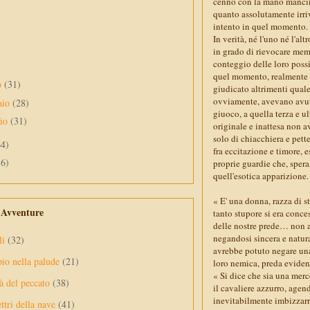
cenno con la mano mancina,
quanto assolutamente irri
intento in quel momento.
In verità, né l'uno né l'alt
in grado di rievocare memo
conteggio delle loro possib
quel momento, realmente no
o
(31)
giudicato altrimenti qual
ovviamente, avevano avuto
aio
(28)
giuoco, a quella terza e 
aio
(31)
originale e inattesa non a
solo di chiacchiera e pett
64)
fra eccitazione e timore, e
56)
proprie guardie che, sper
quell'esotica apparizione.
« E' una donna, razza di s
e Avventure
tanto stupore si era conces
delle nostre prede… non a
negandosi sincera e natura
li
(32)
avrebbe potuto negare una
pio nella palude
(21)
loro nemica, preda eviden
« Si dice che sia una merc
à del peccato
(38)
il cavaliere azzurro, agen
inevitabilmente imbizzarri
ttri della nave
(41)