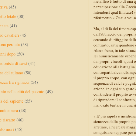
metallico è frutto di una q
eriva
(45)
partecipazione alla Caccia
intendersi qual limitate! »
tto letale
(38)
riferimento « Guai a voi se
nnata
(41)
Ma, al di là del timore es
dall'abbraccio dei propri 
ro cavalieri
(45)
cercando di rifuggire dall
ona perduta
(58)
contrasto, anticipandone 
Alcun freno, in tale situa
anni dopo
(50)
lei numericamente superior
dai propri vincoli: quasi 
ezionista di sassi
(41)
educazione alla battaglia 
controparti, alcun disimpe
sa del sultano
(50)
il proprio corpo, con ogni 
ezza fra i ghiacci
(54)
sequenza di calci e pugni,
azione, in ogni suo gesto
nio nella città del peccato
(49)
confondere il proprio avve
di riprendere il confronto
a del sapiente
(55)
mai osato tentare in una s
amide nera
(48)
« E' più rapida e insidios
e riscatto
(46)
sicurezza della propria po
arretrare, a ricercare mag
nto mori
(45)
conquistare neppure per un