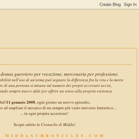
11 gennaio 2
donna guerriero per vocazione, mercenaria per professione.
abilità nell'uso di un'arma può segnare la differenza fra la vita e la morte
ore di una persona si misura sul numero dei propri avversari uccisi,
ando sempre nuove sfide per offrire un senso alla propria esistenza.
11 gennaio 2008
all'
, ogni giorno un nuovo episodio,
o ad ampliare il mosaico di un sempre più vasto universo fantastico...
... in ogni propria accezione!
Scopri subito le
Cronache di Midda
!
.MIDDASCHRONICLES.COM