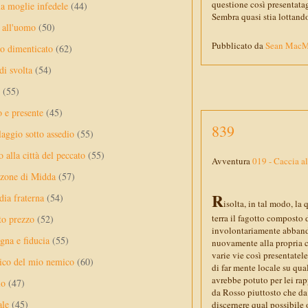
questione così presentata
a moglie infedele
(44)
Sembra quasi stia lottand
 all'uomo
(50)
Pubblicato da
Sean Mac
no dimenticato
(62)
di svolta
(54)
(55)
o e presente
(45)
839
laggio sotto assedio
(55)
 alla città del peccato
(55)
Avventura
019 - Caccia a
nzone di Midda
(57)
R
dia fraterna
(54)
isolta, in tal modo, la
terra il fagotto composto 
sto prezzo
(52)
involontariamente abbando
na e fiducia
(55)
nuovamente alla propria ci
varie vie così presentatel
ico del mio nemico
(60)
di far mente locale su qual
avrebbe potuto per lei rapp
lo
(47)
da Rosso piuttosto che da 
ale
(45)
discernere qual possibile 