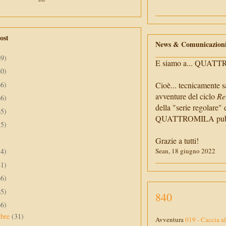
ost
News & Comunicazion
69)
E siamo a... QUAT
60)
66)
Cioè... tecnicamente s
avventure del ciclo
Re
66)
della "serie regolare" 
65)
QUATTROMILA pubbli
55)
Grazie a tutti!
34)
Sean, 18 giugno 2022
41)
66)
65)
840
66)
mbre
(31)
Avventura
019 - Caccia a