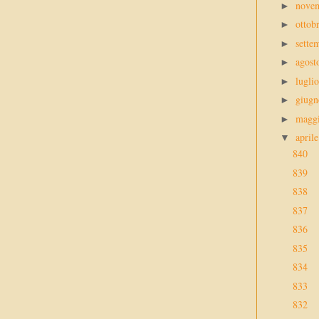
nove
►
ottob
►
sette
►
agos
►
lugli
►
giug
►
magg
►
april
▼
840
839
838
837
836
835
834
833
832