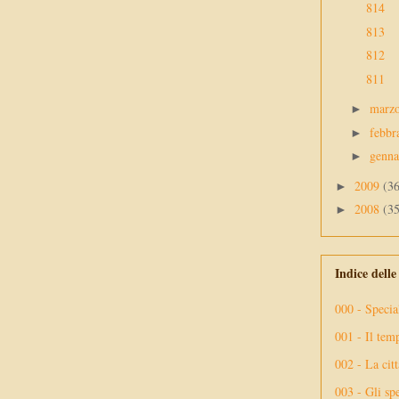
814
813
812
811
marz
►
febbr
►
genn
►
2009
(3
►
2008
(3
►
Indice dell
000 - Specia
001 - Il tem
002 - La citt
003 - Gli spe