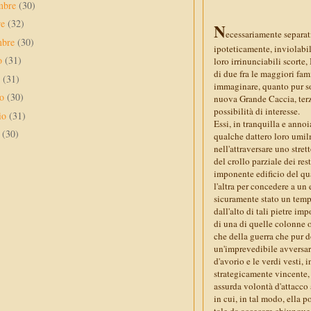
mbre
(30)
re
(32)
N
ecessariamente separat
mbre
(30)
ipoteticamente, inviolabil
to
(31)
loro irrinunciabili scorte,
di due fra le maggiori fam
o
(31)
immaginare, quanto pur sop
no
(30)
nuova Grande Caccia, terza
possibilità di interesse.
io
(31)
Essi, in tranquilla e annoi
e
(30)
qualche dattero loro umilm
nell'attraversare uno stre
del crollo parziale dei re
imponente edificio del qua
l'altra per concedere a un
sicuramente stato un temp
dall'alto di tali pietre im
di una di quelle colonne 
che della guerra che pur d
un'imprevedibile avversari
d'avorio e le verdi vesti, 
strategicamente vincente
assurda volontà d'attacco 
in cui, in tal modo, ella p
tale da accecare chiunque 