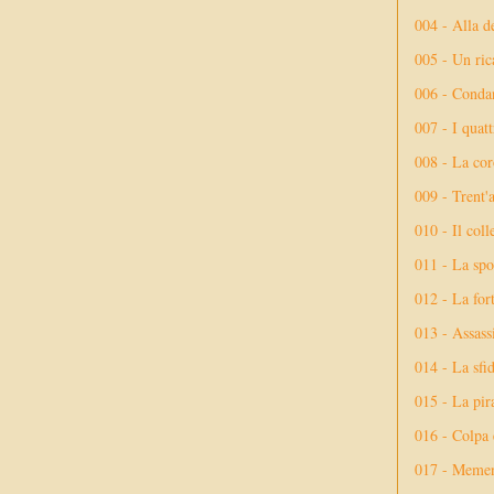
004 - Alla d
005 - Un rica
006 - Conda
007 - I quatt
008 - La cor
009 - Trent'
010 - Il coll
011 - La spo
012 - La fort
013 - Assassi
014 - La sfid
015 - La pir
016 - Colpa 
017 - Meme