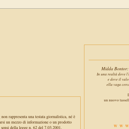
Midda Bontor: 
In una realtà dove l'
e dove il val
ella vaga cerc
D
un nuovo tassell
non rappresenta una testata giornalistica, né è
arsi un mezzo di informazione o un prodotto
WWW
i sensi della legge n. 62 del 7.03.2001.