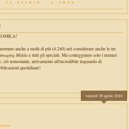
IL DIARIO
-
L'ARTE
i
TROMILA!
aremmo anche a molti di più (4.240) nel considerare anche le tre
imaging Midda
e tutti gli speciali. Ma conteggiamo solo i numeri
e, ciò nonostante, arrivamento all'incredibile traguardo di
cazioni quotidiane!
venerdì 30 aprile 2010
ll'uomo