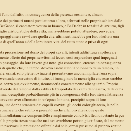
i l'uno dall'altro in conseguenza della presenza costante e, almeno
e dei perimetri umani posti attorno a loro, e formati nelle proprie schiere dalle
 Be'Gahee, il cacciatore vestito in bianco, e Be'Daehr, in tonalità di azzurro, figli
iglie aristocratiche della città, mai avrebbero potuto attendere, prevedere,
raggiunse a ravvivare quella che, altrimenti, sarebbe per loro risultata una
 di quell'anno e della loro intera vita, del tutto atona e priva di ogni
ata processione sul dorso dei propri cavalli, intenti addirittura a spiluccare
ente offerto dai propri servitori, si fecero così sorprendere qual impegnati
tto passaggio, da loro invero già noto, già conosciuto, creatosi in conseguenza
sti di quello che, un tempo, doveva essere stato il colonnato di un tempio, un
le, ormai, solo pietre rovinate si presentavano ancora impilate l'una sopra
 eventuale osservatore di intuire, di immaginare la meraviglia che esso sarebbe
o, senza pur, ovviamente, riconoscerla concretamente allo sguardo. Proprio
polverate dal tempo e dalla sabbia lì trasportata dai venti del deserto, dalla cima
ormai decapitate probabilmente più in conseguenza della loro stessa fatiscenza
ovevano aver affrontato in un'epoca lontana, precipitò sopra di loro
a, una donna straniera dai capelli corvini, gli occhi color ghiaccio, la pelle
in una scelta che subito si presentò anche alla loro attenzione quale
, immediatamente comprensibile e ampiamente condivisibile, nonostante la pur
alla propria stessa base che mai essi avrebbero potuto giustificare, dal momento
oté riservarsi la protezione offertale dal sole, ormai prossimo al proprio zenit e
avrebbe cercato di levare il proprio sguardo nella sua stessa direzione. In