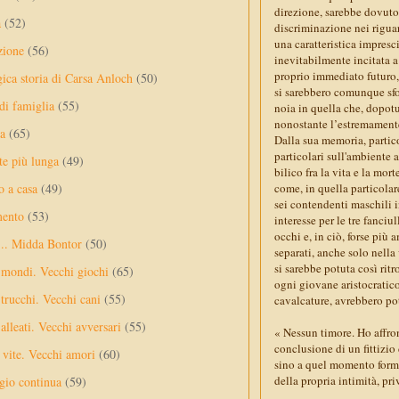
direzione, sarebbe dovuto
a
(52)
discriminazione nei riguar
una caratteristica impresci
zione
(56)
inevitabilmente incitata a
proprio immediato futuro, 
gica storia di Carsa Anloch
(50)
si sarebbero comunque sfor
 di famiglia
(55)
noia in quella che, dopotu
nonostante l’estremament
a
(65)
Dalla sua memoria, partic
particolari sull'ambiente a
te più lunga
(49)
bilico fra la vita e la mor
o a casa
(49)
come, in quella particolar
sei contendenti maschili i
mento
(53)
interesse per le tre fanci
occhi e, in ciò, forse più 
... Midda Bontor
(50)
separati, anche solo nella
si sarebbe potuta così rit
 mondi. Vecchi giochi
(65)
ogni giovane aristocratico
trucchi. Vecchi cani
(55)
cavalcature, avrebbero pot
alleati. Vecchi avversari
(55)
« Nessun timore. Ho affro
conclusione di un fittizio
vite. Vecchi amori
(60)
sino a quel momento formul
della propria intimità, pr
ggio continua
(59)