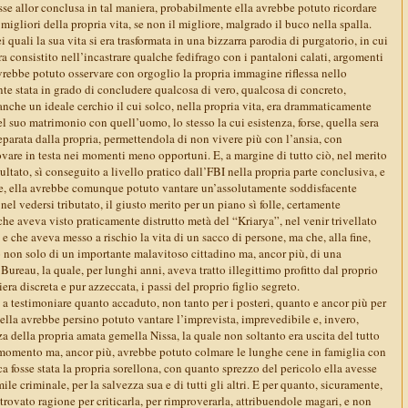
osse allor conclusa in tal maniera, probabilmente ella avrebbe potuto ricordare
migliori della propria vita, se non il migliore, malgrado il buco nella spalla.
 quali la sua vita si era trasformata in una bizzarra parodia di purgatorio, in cui
ra consistito nell’incastrare qualche fedifrago con i pantaloni calati, argomenti
avrebbe potuto osservare con orgoglio la propria immagine riflessa nello
nte stata in grado di concludere qualcosa di vero, qualcosa di concreto,
nche un ideale cerchio il cui solco, nella propria vita, era drammaticamente
del suo matrimonio con quell’uomo, lo stesso la cui esistenza, forse, quella sera
eparata dalla propria, permettendola di non vivere più con l’ansia, con
rovare in testa nei momenti meno opportuni. E, a margine di tutto ciò, nel merito
isultato, sì conseguito a livello pratico dall’FBI nella propria parte conclusiva, e
, ella avrebbe comunque potuto vantare un’assolutamente soddisfacente
e nel vedersi tributato, il giusto merito per un piano sì folle, certamente
che aveva visto praticamente distrutto metà del “Kriarya”, nel venir trivellato
 e che aveva messo a rischio la vita di un sacco di persone, ma che, alla fine,
o non solo di un importante malavitoso cittadino ma, ancor più, di una
 Bureau, la quale, per lunghi anni, aveva tratto illegittimo profitto dal proprio
era discreta e pur azzeccata, i passi del proprio figlio segreto.
a testimoniare quanto accaduto, non tanto per i posteri, quanto e ancor più per
, ella avrebbe persino potuto vantare l’imprevista, imprevedibile e, invero,
a della propria amata gemella Nissa, la quale non soltanto era uscita del tutto
te momento ma, ancor più, avrebbe potuto colmare le lunghe cene in famiglia con
ca fosse stata la propria sorellona, con quanto sprezzo del pericolo ella avesse
ile criminale, per la salvezza sua e di tutti gli altri. E per quanto, sicuramente,
trovato ragione per criticarla, per rimproverarla, attribuendole magari, e non