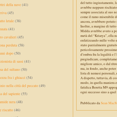
del tutto ingiustamente, l
ttri della nave
(41)
avrebbe neppure rischiato 
sempre associata al suo no
eriva
(45)
come il ramo miserabile de
tto letale
(38)
ancora, avrebbero potuto 
Inoltre, a margine di tutto
nnata
(41)
Midda avrebbe avuto a pot
metà del “Kriarya”, ella 
ro cavalieri
(45)
enfatizzando mille volte e
stato parzialmente gratuit
ona perduta
(58)
pericolosamente prossimo 
anni dopo
(50)
d’ombra fra la legalità e 
pregiudicare, completamen
ezionista di sassi
(41)
migliore amico, o dal rit
ma, in fondo, anche poter 
sa del sultano
(50)
lista di nemesi personali,
ezza fra i ghiacci
(54)
A dispetto, tuttavia, di co
modo, in quella maniera e,
nio nella città del peccato
(49)
fatidica Beretta M9 appogg
ogni successo sino a quel
a del sapiente
(55)
amide nera
(48)
Pubblicato da
Sean Mac
e riscatto
(46)