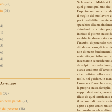
Se la serata di Midda si f
aio
(28)
quel giorno qual uno fra i 
aio
(21)
Dopo tre anni nel corso dei
il meglio del suo lavoro e
per i quali difficilmente 
specchio; ella era finalme
34)
chiudendo, al contempo, a
41)
iniziato il giorno stesso 
sarebbe finalmente stata s
66)
l’incubo, di poterselo rit
65)
di tale successo, di tale r
non di meno fondamentale
66)
maternità, nel tributarsi, 
64)
insensato e sconsiderato, 
da colpi di arma da fuoco,
56)
aveva condotto all’arrest
vicedirettrice dello stesso
ruolo, nel guidare, in mani
e Avventure
Come se ciò non bastasse, 
la propria stessa famiglia
neppur desiderata, presenz
li
(32)
illesa da quel terrifican
pio nella palude
(21)
il racconto di quanto eroi
agito e agito contro un sim
à del peccato
(38)
loro madre avrebbe alfine 