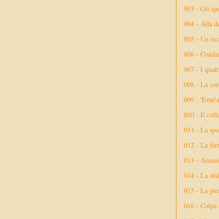
003 - Gli spe
004 - Alla d
005 - Un rica
006 - Conda
007 - I quatt
008 - La cor
009 - Trent'
010 - Il coll
011 - La spo
012 - La fort
013 - Assassi
014 - La sfid
015 - La pir
016 - Colpa 