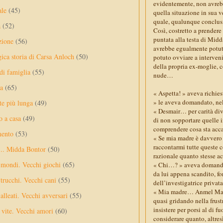
evidentemente, non avrebbe
ale
(45)
quella situazione in sua 
quale, qualunque conclusi
a
(52)
Così, costretto a prendere
puntata alla testa di Mid
zione
(56)
avrebbe egualmente potut
gica storia di Carsa Anloch
(50)
potuto ovviare a interveni
della propria ex-moglie, c
 di famiglia
(55)
nude…
a
(65)
« Aspetta! » aveva richies
» le aveva domandato, nell
te più lunga
(49)
« Desmair… per carità di
o a casa
(49)
di non sopportare quelle i
comprendere cosa sta acc
mento
(53)
« Se mia madre è davvero s
raccontarmi tutte queste 
... Midda Bontor
(50)
razionale quanto stesse a
 mondi. Vecchi giochi
(65)
« Chi…? » aveva domandat
da lui appena scandito, for
trucchi. Vecchi cani
(55)
dell’investigatrice privata
« Mia madre… Anmel Mal Toi
alleati. Vecchi avversari
(55)
quasi gridando nella frust
insistere per porsi al di 
vite. Vecchi amori
(60)
considerare quanto, altres