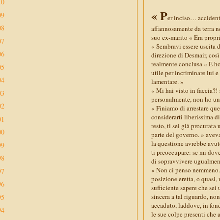
10
« P
09
er inciso… accidenti
08
affannosamente da terra ne
suo ex-marito « Era propr
07
« Sembravi essere uscita d
06
direzione di Desmair, cos
realmente conclusa « E ho
05
utile per incriminare lui 
04
lamentare. »
« Mi hai visto in faccia?! 
03
personalmente, non ho un 
02
« Finiamo di arrestare que
considerarti liberissima 
01
resto, ti sei già procurata
00
parte del governo. » aveva
la questione avrebbe avuto
99
ti preoccupare: se mi dove
98
di sopravvivere ugualmen
« Non ci penso nemmeno… 
97
posizione eretta, o quasi,
96
sufficiente sapere che sei
sincera a tal riguardo, n
95
accaduto, laddove, in fond
94
le sue colpe presenti che 