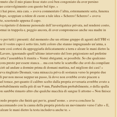
uto che il mio piano fosse stato così ben congeniato da aver persino
 tuo coinvolgimento con questo bel tipo. »
ci hai preso, mia cara. » aveva commentato l’altra, estremamente seria, funerea
dopo, scoppiare a ridere di cuore a tale idea « Scherzo! Scherzo! » aveva
te, scuotendo appena il capo.
a ripetuto il demone personale dell’investigatrice privata, nel rendersi conto,
 ormai in trappola e, peggio ancora, di aver compromesso anche sua madre in
o per tutti i presenti: dal momento che un ottimo gruppo di agenti dell’FBI vi
e il vostro capo è sotto tiro, tutti coloro che stanno impugnando un’arma, a
sere così cortesi da appoggiarla delicatamente a terra e alzare le mani dietro la
 Lavero, ignorando quell’ultimo intervento del loro prigioniero nel preferire
 tutta l’assemblea lì riunita « Vorrei sbrigarmi, se possibile. So che qualcuno
ora presto per essere stanca… ma con tutte le scartoffie che avrò da compilare
uscirò ad andare a dormire prima di domani mattina, nel migliore dei casi! »
a ringhiato Desmair, vana minaccia priva di sostanza verso le proprie due
ali pur non mosse neppur un passo, là dove non avrebbe avuto piacere a
nel torace, per quanto il calibro scelto dalla propria avversaria avrebbe avuto a
probabilmente nulla più di un 9 mm, Parabellum probabilmente, o della spalla
on sarebbe rimasto altro che qualche macchia di sangue lì attorno « Non finisce
redo proprio che finirà qui per te, grand’uomo. » aveva concluso la
, accennando con la canna della propria pistola un movimento verso l’alto « E,
 alzare le mani dietro la testa includeva anche te. »