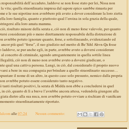
a responsabilità dell’accaduto, laddove se non fosse stato per lei, Nissa non
la vita; quella straordinaria impresa dal sapore epico sarebbe rimasta per
me e le sue nipotine non avrebbero più avuto a dover considerare la loro zietta
lla loro famiglia, quanto e piuttosto qual l’eroina in sola grazia della quale,
stringersi alla loro amata mamma.
 ciò, risultato minore della serata e, ciò non di meno forse valevole, per quanto
ersi considerare più o meno direttamente responsabile della distruzione di
non avrebbe potuto ignorare quanto, forse, e sottolineando, evidenziando ed
 ancor più quel “forse”, il suo giudizio nel merito di Be’Sihl Ahvn-Qa fosse
o laddove, se pur anche egli, in parte, avrebbe avuto a doversi considerare
al concetto di criminale, agendo arrogantemente in quella sottile linea
l’illegalità, ciò non di meno non avrebbe avuto a doversi giudicare, o
te qual una cattiva persona. Lungi, in ciò, dal considerarlo il proprio nuovo
rovarsi a bere in sua compagnia per brindare a quello straordinario successo…
spuntare il nome di un altro, in questo caso solo presunto, nemico dalla propria
 non avrebbe potuto essere considerato tanto negativo.
sì tanti risultati positivi, la serata di Midda non ebbe a concludersi in quel
 in ciò, quanto di lì a breve l’avrebbe ancora attesa, vedendola giungere alla
iata dietro alla sua nuca, non avrebbe potuto ovviare a rischiare di vanificare
 momento straordinariamente riportato.
Malcom
alle
07:24
Nessun commento: