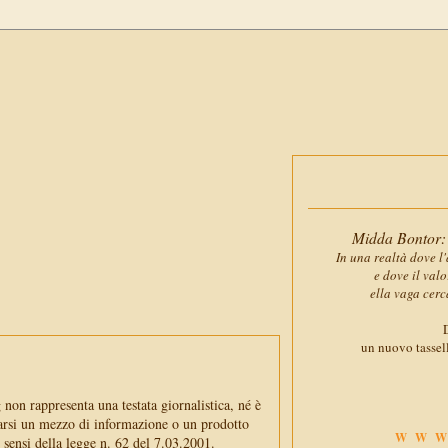
Midda Bontor: 
In una realtà dove l'
e dove il val
ella vaga cerc
D
un nuovo tassell
non rappresenta una testata giornalistica, né è
arsi un mezzo di informazione o un prodotto
WWW
i sensi della legge n. 62 del 7.03.2001.