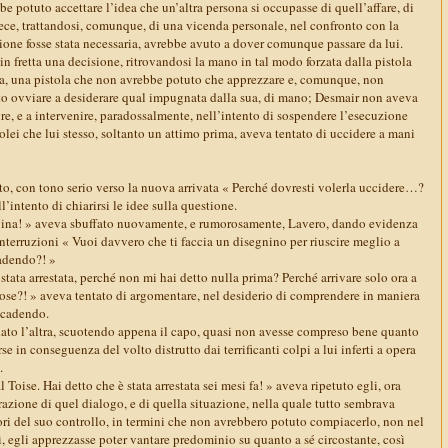
 potuto accettare l’idea che un’altra persona si occupasse di quell’affare, di
vece, trattandosi, comunque, di una vicenda personale, nel confronto con la
one fosse stata necessaria, avrebbe avuto a dover comunque passare da lui.
 in fretta una decisione, ritrovandosi la mano in tal modo forzata dalla pistola
da, una pistola che non avrebbe potuto che apprezzare e, comunque, non
o ovviare a desiderare qual impugnata dalla sua, di mano; Desmair non aveva
re, e a intervenire, paradossalmente, nell’intento di sospendere l’esecuzione
olei che lui stesso, soltanto un attimo prima, aveva tentato di uccidere a mani
to, con tono serio verso la nuova arrivata « Perché dovresti volerla uccidere…?
’intento di chiarirsi le idee sulla questione.
vina! » aveva sbuffato nuovamente, e rumorosamente, Lavero, dando evidenza
nterruzioni « Vuoi davvero che ti faccia un disegnino per riuscire meglio a
adendo?! »
tata arrestata, perché non mi hai detto nulla prima? Perché arrivare solo ora a
cose?! » aveva tentato di argomentare, nel desiderio di comprendere in maniera
ccadendo.
o l’altra, scuotendo appena il capo, quasi non avesse compreso bene quanto
se in conseguenza del volto distrutto dai terrificanti colpi a lui inferti a opera
.
se. Hai detto che è stata arrestata sei mesi fa! » aveva ripetuto egli, ora
razione di quel dialogo, e di quella situazione, nella quale tutto sembrava
fuori del suo controllo, in termini che non avrebbero potuto compiacerlo, non nel
ì, egli apprezzasse poter vantare predominio su quanto a sé circostante, così