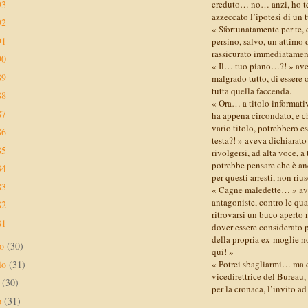
93
creduto… no… anzi, ho tem
azzeccato l’ipotesi di un
92
« Sfortunatamente per te, 
91
persino, salvo, un attimo 
rassicurato immediatamen
90
« Il… tuo piano…?! » avev
89
malgrado tutto, di essere
tutta quella faccenda.
88
« Ora… a titolo informativ
87
ha appena circondato, e ch
vario titolo, potrebbero es
86
testa?! » aveva dichiarato
85
rivolgersi, ad alta voce, a
potrebbe pensare che è anc
84
per questi arresti, non ri
83
« Cagne maledette… » avev
antagoniste, contro le qu
82
ritrovarsi un buco aperto 
81
dover essere considerato 
della propria ex-moglie n
no
(30)
qui! »
io
(31)
« Potrei sbagliarmi… ma c
vicedirettrice del Bureau
e
(30)
per la cronaca, l’invito ad
o
(31)