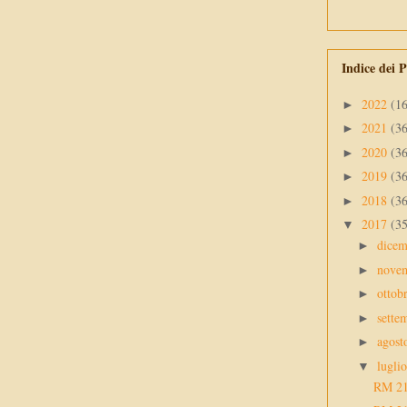
Indice dei P
2022
(1
►
2021
(3
►
2020
(3
►
2019
(3
►
2018
(3
►
2017
(3
▼
dice
►
nove
►
ottob
►
sette
►
agos
►
lugli
▼
RM 2