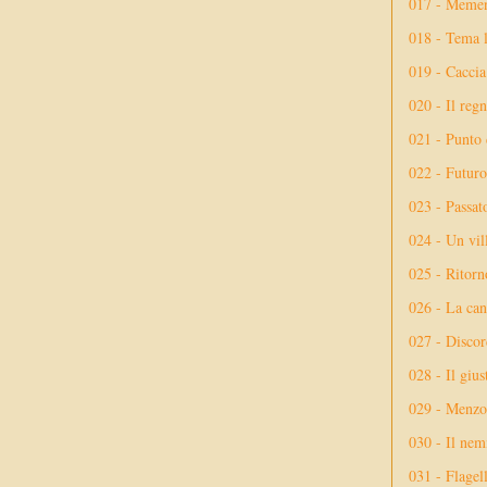
017 - Meme
018 - Tema l
019 - Caccia
020 - Il reg
021 - Punto 
022 - Futuro
023 - Passat
024 - Un vil
025 - Ritorno
026 - La ca
027 - Discor
028 - Il giu
029 - Menzog
030 - Il nem
031 - Flagel