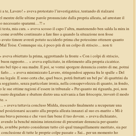
 a te, Lavero! » aveva protestato l’investigatrice, tentando di rialzarsi
l mentre delle ultime parole pronunciate dalla propria alleata, ad arrestare il
io necessario spararmi…?! »
i testa, mia cara. » aveva scosso il capo l’altra, mantenendo ben salda la mira in
ì come avrebbe continuato a fare fino a quando la situazione non fosse
 avuto timore avresti potuto ucciderlo prima che potessimo ottenere quanto
e Mal Toise. Comunque sia, è poco più di un colpo di striscio… non ti
» aveva obiettato la prima, aggrottando la fronte « Con i colpi di striscio,
buon rapporto… » aveva esplicitato, in riferimento alla propria cicatrice.
sto bel tipo e sua madre. E poi, se vorrai sporgere denuncia contro di me, potrai
di farlo… » aveva minimizzato Lavero, stringendosi appena fra le spalle « Del
 una legale. E sono certa che, quel buco, potrà fruttarti un bel po’ di quattrini da
 soggiunto, senza particolare ironia, nella consapevolezza di quanto, in fondo,
 le sue ottime ragioni d’essere in tribunale « Per quanto mi riguarda, poi, non
ssero degradare e sbattere dietro una scrivania a fare fotocopie, troverò il modo
te. »
» aveva tuttavia concluso Midda, riuscendo finalmente a recuperare una
 nel posizionarsi accanto alla propria alleata innanzi al suo ex-marito « Mi è
 una brava persona e che vuoi fare bene il tuo dovere. » aveva dichiarato,
on avendo la benché minima intenzione di presentare denuncia per quanto
o, avrebbe potuto considerare tutto ciò qual tranquillamente meritato, sia per
a conclusione di tutte le proprie colpe passate « Sai... per un momento ho