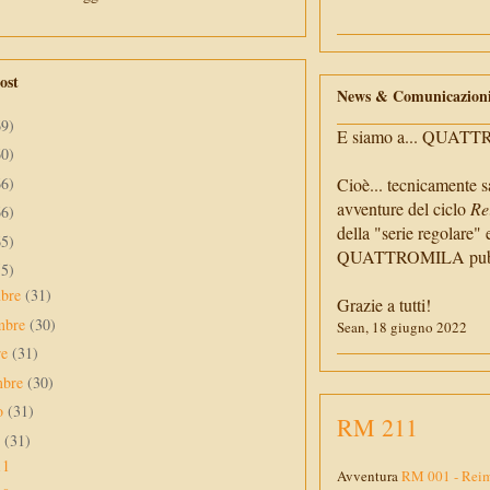
ost
News & Comunicazion
69)
E siamo a... QUAT
60)
66)
Cioè... tecnicamente s
avventure del ciclo
Re
66)
della "serie regolare" 
65)
QUATTROMILA pubbli
55)
mbre
(31)
Grazie a tutti!
mbre
(30)
Sean, 18 giugno 2022
re
(31)
mbre
(30)
to
(31)
RM 211
o
(31)
11
Avventura
RM 001 - Reim