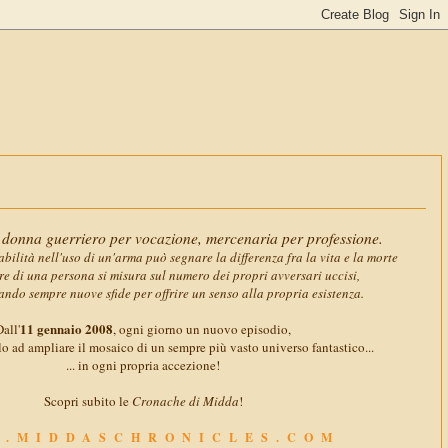
11 gennaio 2
donna guerriero per vocazione, mercenaria per professione.
abilità nell'uso di un'arma può segnare la differenza fra la vita e la morte
ore di una persona si misura sul numero dei propri avversari uccisi,
ando sempre nuove sfide per offrire un senso alla propria esistenza.
11 gennaio 2008
all'
, ogni giorno un nuovo episodio,
o ad ampliare il mosaico di un sempre più vasto universo fantastico...
... in ogni propria accezione!
Scopri subito le
Cronache di Midda
!
.MIDDASCHRONICLES.COM