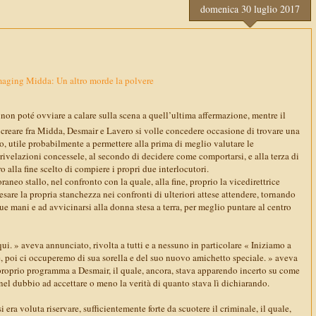
domenica 30 luglio 2017
aging Midda: Un altro morde la polvere
non poté ovviare a calare sulla scena a quell’ultima affermazione, mentre il
 creare fra Midda, Desmair e Lavero si volle concedere occasione di trovare una
o, utile probabilmente a permettere alla prima di meglio valutare le
rivelazioni concessele, al secondo di decidere come comportarsi, e alla terza di
 alla fine scelto di compiere i propri due interlocutori.
aneo stallo, nel confronto con la quale, alla fine, proprio la vicedirettrice
sare la propria stanchezza nei confronti di ulteriori attese attendere, tornando
ue mani e ad avvicinarsi alla donna stesa a terra, per meglio puntare al centro
. » aveva annunciato, rivolta a tutti e a nessuno in particolare « Iniziamo a
e, poi ci occuperemo di sua sorella e del suo nuovo amichetto speciale. » aveva
 proprio programma a Desmair, il quale, ancora, stava apparendo incerto su come
 nel dubbio ad accettare o meno la verità di quanto stava lì dichiarando.
i era voluta riservare, sufficientemente forte da scuotere il criminale, il quale,