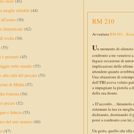
nto mori
(45)
a moglie infedele
(44)
RM 210
 all'uomo
(50)
no dimenticato
(62)
Avventura
RM 001 - Reim
di svolta
(54)
U
(55)
n momento di silenzio 
confronto a tre venutosi a
o e presente
(45)
fugace occasione di arrest
laggio sotto assedio
(55)
implicazioni delle ultime 
attendere quanto avrebbero
 alla città del peccato
(55)
Una situazione di estempor
dell’FBI aveva voluto pale
nzone di Midda
(57)
a impugnare la pistola a d
della sua fronte.
dia fraterna
(54)
sto prezzo
(52)
« D’accordo… finiamola qui
sistemare la tua ex-mogli
na e fiducia
(55)
dichiarato, destinando il
porsi a confronto con lei,
ico del mio nemico
(60)
lo
(47)
Un gesto, quello che ella s