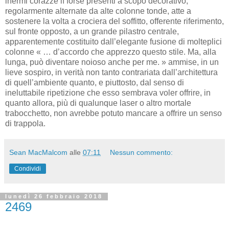
inermi corazze lì forse presenti a scopo decorativo,
regolarmente alternate da alte colonne tonde, atte a
sostenere la volta a crociera del soffitto, offerente riferimento,
sul fronte opposto, a un grande pilastro centrale,
apparentemente costituito dall’elegante fusione di molteplici
colonne « … d’accordo che apprezzo questo stile. Ma, alla
lunga, può diventare noioso anche per me. » ammise, in un
lieve sospiro, in verità non tanto contrariata dall’architettura
di quell’ambiente quanto, e piuttosto, dal senso di
ineluttabile ripetizione che esso sembrava voler offrire, in
quanto allora, più di qualunque laser o altro mortale
trabocchetto, non avrebbe potuto mancare a offrire un senso
di trappola.
Sean MacMalcom
alle
07:11
Nessun commento:
Condividi
lunedì 26 febbraio 2018
2469