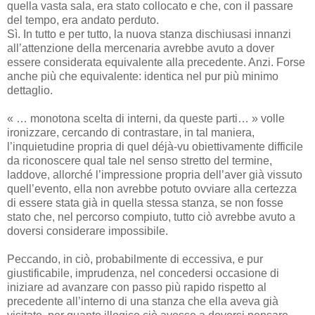
quella vasta sala, era stato collocato e che, con il passare
del tempo, era andato perduto.
Sì. In tutto e per tutto, la nuova stanza dischiusasi innanzi
all’attenzione della mercenaria avrebbe avuto a dover
essere considerata equivalente alla precedente. Anzi. Forse
anche più che equivalente: identica nel pur più minimo
dettaglio.
« … monotona scelta di interni, da queste parti… » volle
ironizzare, cercando di contrastare, in tal maniera,
l’inquietudine propria di quel déjà-vu obiettivamente difficile
da riconoscere qual tale nel senso stretto del termine,
laddove, allorché l’impressione propria dell’aver già vissuto
quell’evento, ella non avrebbe potuto ovviare alla certezza
di essere stata già in quella stessa stanza, se non fosse
stato che, nel percorso compiuto, tutto ciò avrebbe avuto a
doversi considerare impossibile.
Peccando, in ciò, probabilmente di eccessiva, e pur
giustificabile, imprudenza, nel concedersi occasione di
iniziare ad avanzare con passo più rapido rispetto al
precedente all’interno di una stanza che ella aveva già