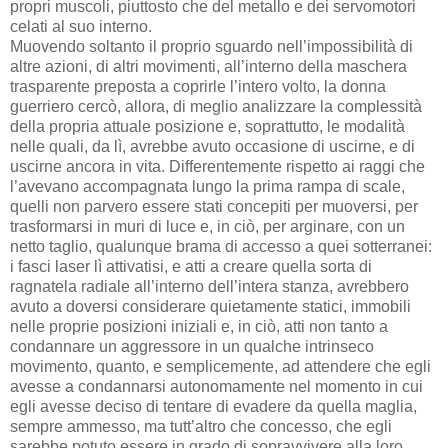
propri muscoli, piuttosto che del metallo e dei servomotori
celati al suo interno.
Muovendo soltanto il proprio sguardo nell’impossibilità di
altre azioni, di altri movimenti, all’interno della maschera
trasparente preposta a coprirle l’intero volto, la donna
guerriero cercò, allora, di meglio analizzare la complessità
della propria attuale posizione e, soprattutto, le modalità
nelle quali, da lì, avrebbe avuto occasione di uscirne, e di
uscirne ancora in vita. Differentemente rispetto ai raggi che
l’avevano accompagnata lungo la prima rampa di scale,
quelli non parvero essere stati concepiti per muoversi, per
trasformarsi in muri di luce e, in ciò, per arginare, con un
netto taglio, qualunque brama di accesso a quei sotterranei:
i fasci laser lì attivatisi, e atti a creare quella sorta di
ragnatela radiale all’interno dell’intera stanza, avrebbero
avuto a doversi considerare quietamente statici, immobili
nelle proprie posizioni iniziali e, in ciò, atti non tanto a
condannare un aggressore in un qualche intrinseco
movimento, quanto, e semplicemente, ad attendere che egli
avesse a condannarsi autonomamente nel momento in cui
egli avesse deciso di tentare di evadere da quella maglia,
sempre ammesso, ma tutt’altro che concesso, che egli
sarebbe potuto essere in grado di sopravvivere alla loro