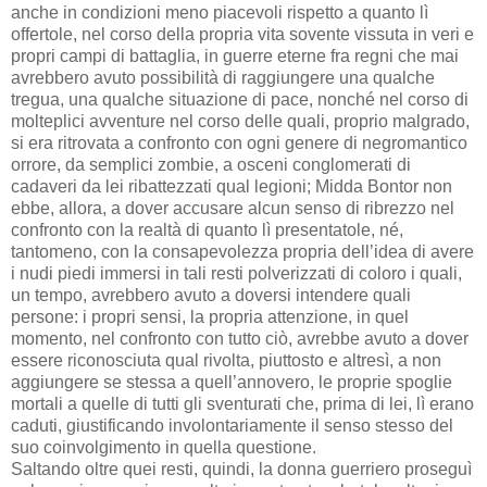
anche in condizioni meno piacevoli rispetto a quanto lì
offertole, nel corso della propria vita sovente vissuta in veri e
propri campi di battaglia, in guerre eterne fra regni che mai
avrebbero avuto possibilità di raggiungere una qualche
tregua, una qualche situazione di pace, nonché nel corso di
molteplici avventure nel corso delle quali, proprio malgrado,
si era ritrovata a confronto con ogni genere di negromantico
orrore, da semplici zombie, a osceni conglomerati di
cadaveri da lei ribattezzati qual legioni; Midda Bontor non
ebbe, allora, a dover accusare alcun senso di ribrezzo nel
confronto con la realtà di quanto lì presentatole, né,
tantomeno, con la consapevolezza propria dell’idea di avere
i nudi piedi immersi in tali resti polverizzati di coloro i quali,
un tempo, avrebbero avuto a doversi intendere quali
persone: i propri sensi, la propria attenzione, in quel
momento, nel confronto con tutto ciò, avrebbe avuto a dover
essere riconosciuta qual rivolta, piuttosto e altresì, a non
aggiungere se stessa a quell’annovero, le proprie spoglie
mortali a quelle di tutti gli sventurati che, prima di lei, lì erano
caduti, giustificando involontariamente il senso stesso del
suo coinvolgimento in quella questione.
Saltando oltre quei resti, quindi, la donna guerriero proseguì