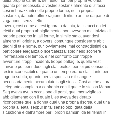
della propria carriera, del resto, non per propria volontà,
quanto per necessità, a vestire sostanzialmente di stracci
così imbarazzanti nelle proprie forme, nella propria
sostanza, da poter offrire ragione di rifiuto anche da parte di
vagabondi senza tetto.
Invero, così come altresì ignorato dai più, tali stracci da lei
eletti qual proprio abbigliamento, non avevano mai iniziato il
proprio percorso in tali forme, in simile stato, avendosi,
almeno all’origine, a doversi comunque considerare abiti
degni di tale nome, pur, ovviamente, mai contraddistinti da
particolare eleganza o ricercatezza: solo nello scorrere
irrefrenabile del tempo, e nel confronto con troppe
avventure, troppi incidenti, troppe battaglie, quelle vesti
finivano poi per ridursi agli stati pietosi per lei più consueti,
resti irriconoscibili di quanto un tempo erano stati, tanto per il
logorio subito, quanto per la sporcizia e il sangue
necessariamente accumulato sugli stessi. Così anche allora
l’elegante completo a confronto con il quale lo stesso Mapan
Seg aveva avuto occasione di porsi, quel meraviglioso
abbigliamento con il quale Lles aveva desiderato
riconoscere quella donna qual una propria risorsa, qual una
propria alleata, seppur in tal senso obbligata dalla
situazione e dall’amore per i propri bambini da lei tenuti in