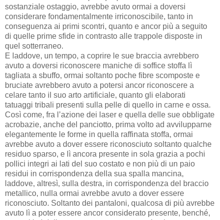
sostanziale ostaggio, avrebbe avuto ormai a doversi
considerare fondamentalmente irriconoscibile, tanto in
conseguenza ai primi scontri, quanto e ancor più a seguito
di quelle prime sfide in contrasto alle trappole disposte in
quel sotterraneo.
E laddove, un tempo, a coprire le sue braccia avrebbero
avuto a doversi riconoscere maniche di soffice stoffa lì
tagliata a sbuffo, ormai soltanto poche fibre scomposte e
bruciate avrebbero avuto a potersi ancor riconoscere a
celare tanto il suo arto artificiale, quanto gli elaborati
tatuaggi tribali presenti sulla pelle di quello in carne e ossa.
Così come, fra l’azione dei laser e quella delle sue obbligate
acrobazie, anche del panciotto, prima volto ad avvilupparne
elegantemente le forme in quella raffinata stoffa, ormai
avrebbe avuto a dover essere riconosciuto soltanto qualche
residuo sparso, e lì ancora presente in sola grazia a pochi
pollici integri ai lati del suo costato e non più di un paio
residui in corrispondenza della sua spalla mancina,
laddove, altresì, sulla destra, in corrispondenza del braccio
metallico, nulla ormai avrebbe avuto a dover essere
riconosciuto. Soltanto dei pantaloni, qualcosa di più avrebbe
avuto lì a poter essere ancor considerato presente, benché,