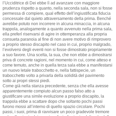
l’Ucciditrice di Dei ebbe lì ad avanzare con maggiore
prudenza rispetto a quanto, nella seconda sala, non si fosse
permessa di compiere, qual effetto dell’ingiustificata fiducia
concessale dal quieto attraversamento della prima. Benché
avrebbe potuto non incorrere in alcuna minaccia, in alcuna
trappola, analogamente a quanto avvenuto nella prima sala,
ella preferì riservarsi di agire in ottemperanza alla propria
consueta paranoia al fine di non avere motivo di rimprovero
a proprio stesso discapito nel caso in cui, proprio malgrado,
l’evolversi degli eventi non si fosse dimostrato propriamente
a suo favore. Una scelta, la sua, che non ebbe a dimostrarsi
priva di concrete ragioni, nel momento in cui, come atteso e
come temuto, anche in quella terza sala ebbe a manifestarsi
un nuovo letale trabocchetto e, nella fattispecie, un
trabocchetto volto a privarla della solidità del pavimento
sotto ai propri stessi piedi.
Come già nella stanza precedente, senza che ella avesse
apparentemente compiuto alcun passo falso atto a
giustificare una simile evoluzione a proprio discapito, la
trappola ebbe a scattare dopo che soltanto pochi passi
furono mossi all’interno di quello spazio circolare. Pochi
passi, i suoi, prima di ravvisare un poco gradevole tremore