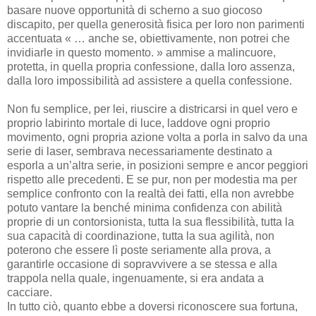
basare nuove opportunità di scherno a suo giocoso
discapito, per quella generosità fisica per loro non parimenti
accentuata « … anche se, obiettivamente, non potrei che
invidiarle in questo momento. » ammise a malincuore,
protetta, in quella propria confessione, dalla loro assenza,
dalla loro impossibilità ad assistere a quella confessione.
Non fu semplice, per lei, riuscire a districarsi in quel vero e
proprio labirinto mortale di luce, laddove ogni proprio
movimento, ogni propria azione volta a porla in salvo da una
serie di laser, sembrava necessariamente destinato a
esporla a un’altra serie, in posizioni sempre e ancor peggiori
rispetto alle precedenti. E se pur, non per modestia ma per
semplice confronto con la realtà dei fatti, ella non avrebbe
potuto vantare la benché minima confidenza con abilità
proprie di un contorsionista, tutta la sua flessibilità, tutta la
sua capacità di coordinazione, tutta la sua agilità, non
poterono che essere lì poste seriamente alla prova, a
garantirle occasione di sopravvivere a se stessa e alla
trappola nella quale, ingenuamente, si era andata a
cacciare.
In tutto ciò, quanto ebbe a doversi riconoscere sua fortuna,