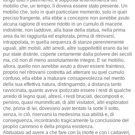
mobilio che, un tempo, lì doveva essere stato presente. Un
mobilio che, solo in quel particolare momento, solo in quel
preciso frangente, ella ebbe a concepire non avrebbe avuto
alcuna ragione di essere ridotto in un cumulo di macerie
indistinte, non laddove, alla base della statua, nella prima
area da lei raggiunta ed esplorata, prima di ritrovarsi,
intrappolata, in quella sequenza di stanze perennemente
uguali, altri mobili, altri arredi, altre suppellettili erano da lei
pur state distinte, coperte certamente dalla polvere dei secoli
ma, ciò non di meno assolutamente integre. E se mobilio,
allora, quello non avrebbe avuto a dover essere frainteso,
proprio nel ritrovarsi costretta ad atterrare su quel cumulo
confuso, ella ebbe a maturare consapevolezza nel merito
della sua effettiva natura, distinguendo, a distanza tanto
ravvicinata, quanto aveva ipotizzato essere i resti di qualche
arredo di legno qual, altresì, i resti bruciati, decomposti e,
persino, quasi mummificati, di altri visitatori, altri esploratori
che, prima di lei, dovevano aver tentato la sorte lì sotto,
senza, in ciò, riservarsi la medesima sua abilità e, di
conseguenza, incontrando tragicamente la conclusione del
proprio cammino e della propria esistenza.
Abituatasi ad avere a che fare con la morte e con i cadaveri,