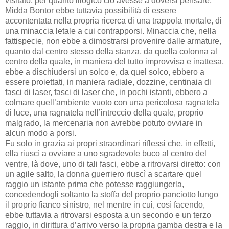
visitato, per quanto illogico ciò avesse a doversi pensare,
Midda Bontor ebbe tuttavia possibilità di essere
accontentata nella propria ricerca di una trappola mortale, di
una minaccia letale a cui contrapporsi. Minaccia che, nella
fattispecie, non ebbe a dimostrarsi provenire dalle armature,
quanto dal centro stesso della stanza, da quella colonna al
centro della quale, in maniera del tutto improvvisa e inattesa,
ebbe a dischiudersi un solco e, da quel solco, ebbero a
essere proiettati, in maniera radiale, dozzine, centinaia di
fasci di laser, fasci di laser che, in pochi istanti, ebbero a
colmare quell’ambiente vuoto con una pericolosa ragnatela
di luce, una ragnatela nell’intreccio della quale, proprio
malgrado, la mercenaria non avrebbe potuto ovviare in
alcun modo a porsi.
Fu solo in grazia ai propri straordinari riflessi che, in effetti,
ella riuscì a ovviare a uno sgradevole buco al centro del
ventre, là dove, uno di tali fasci, ebbe a ritrovarsi diretto: con
un agile salto, la donna guerriero riuscì a scartare quel
raggio un istante prima che potesse raggiungerla,
concedendogli soltanto la stoffa del proprio panciotto lungo
il proprio fianco sinistro, nel mentre in cui, così facendo,
ebbe tuttavia a ritrovarsi esposta a un secondo e un terzo
raggio, in dirittura d’arrivo verso la propria gamba destra e la