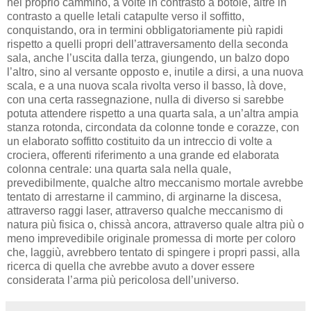
nel proprio cammino, a volte in contrasto a botole, altre in
contrasto a quelle letali catapulte verso il soffitto,
conquistando, ora in termini obbligatoriamente più rapidi
rispetto a quelli propri dell’attraversamento della seconda
sala, anche l’uscita dalla terza, giungendo, un balzo dopo
l’altro, sino al versante opposto e, inutile a dirsi, a una nuova
scala, e a una nuova scala rivolta verso il basso, là dove,
con una certa rassegnazione, nulla di diverso si sarebbe
potuta attendere rispetto a una quarta sala, a un’altra ampia
stanza rotonda, circondata da colonne tonde e corazze, con
un elaborato soffitto costituito da un intreccio di volte a
crociera, offerenti riferimento a una grande ed elaborata
colonna centrale: una quarta sala nella quale,
prevedibilmente, qualche altro meccanismo mortale avrebbe
tentato di arrestarne il cammino, di arginarne la discesa,
attraverso raggi laser, attraverso qualche meccanismo di
natura più fisica o, chissà ancora, attraverso quale altra più o
meno imprevedibile originale promessa di morte per coloro
che, laggiù, avrebbero tentato di spingere i propri passi, alla
ricerca di quella che avrebbe avuto a dover essere
considerata l’arma più pericolosa dell’universo.