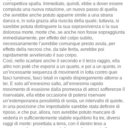
corrispettiva spalla. Immediato, quindi, ebbe a dover essere
compiuta una nuova rotazione, un nuovo passo di quella
che avrebbe anche potuto apparire simile a una strana
danza e, in sola grazia alla riuscita della quale, tuttavia, si
sarebbe potuta distinguere la sua sopravvivenza o la sua
dolorosa morte, morte che, se anche non fosse sopraggiunta
immediatamente, per effetto del colpo subito,
necessariamente l’avrebbe comunque presto avuta, per
effetto della necrosi che, da tale ferita, avrebbe poi
rapidamente avvelenato il suo corpo.
Così, nello scartare anche il secondo e il terzo raggio, ella
altro non poté che esporsi a un quarto, e poi a un quinto, in
un’incessante sequenza di movimenti in lotta contro quei
fasci luminosi, fasci letali in rapido dispiegamento attorno a
lei. E solo all’ennesimo salto, all’ennesimo rapido
movimento di evasione dalla promessa di atroci sofferenze lì
riservatale, ella ebbe occasione di potersi riservare
un’estemporanea possibilità di sosta, un intervallo di quiete,
in una posizione che improbabile sarebbe stata definire di
riposo, e che pur, allora, non avrebbe potuto mancare di
vederla in sufficientemente stabile equilibrio fra tre, diversi
raggi di morte: proiettata a terra, con il destro teso a