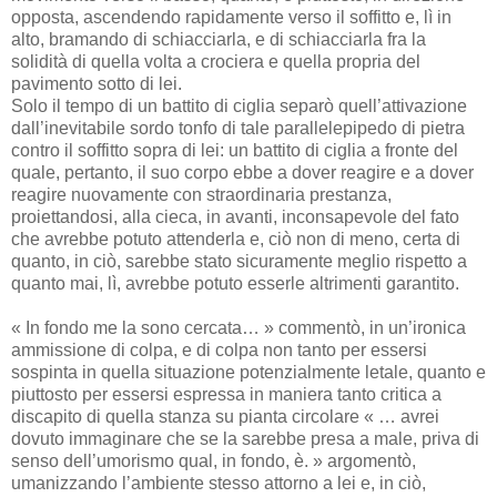
opposta, ascendendo rapidamente verso il soffitto e, lì in
alto, bramando di schiacciarla, e di schiacciarla fra la
solidità di quella volta a crociera e quella propria del
pavimento sotto di lei.
Solo il tempo di un battito di ciglia separò quell’attivazione
dall’inevitabile sordo tonfo di tale parallelepipedo di pietra
contro il soffitto sopra di lei: un battito di ciglia a fronte del
quale, pertanto, il suo corpo ebbe a dover reagire e a dover
reagire nuovamente con straordinaria prestanza,
proiettandosi, alla cieca, in avanti, inconsapevole del fato
che avrebbe potuto attenderla e, ciò non di meno, certa di
quanto, in ciò, sarebbe stato sicuramente meglio rispetto a
quanto mai, lì, avrebbe potuto esserle altrimenti garantito.
« In fondo me la sono cercata… » commentò, in un’ironica
ammissione di colpa, e di colpa non tanto per essersi
sospinta in quella situazione potenzialmente letale, quanto e
piuttosto per essersi espressa in maniera tanto critica a
discapito di quella stanza su pianta circolare « … avrei
dovuto immaginare che se la sarebbe presa a male, priva di
senso dell’umorismo qual, in fondo, è. » argomentò,
umanizzando l’ambiente stesso attorno a lei e, in ciò,