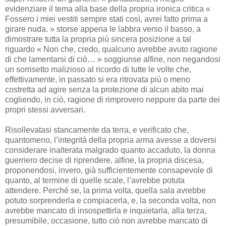
evidenziare il tema alla base della propria ironica critica «
Fossero i miei vestiti sempre stati così, avrei fatto prima a
girare nuda. » storse appena le labbra verso il basso, a
dimostrare tutta la propria più sincera posizione a tal
riguardo « Non che, credo, qualcuno avrebbe avuto ragione
di che lamentarsi di ciò… » soggiunse alfine, non negandosi
un sorrisetto malizioso al ricordo di tutte le volte che,
effettivamente, in passato si era ritrovata più o meno
costretta ad agire senza la protezione di alcun abito mai
cogliendo, in ciò, ragione di rimprovero neppure da parte dei
propri stessi avversari.
Risollevatasi stancamente da terra, e verificato che,
quantomeno, l’integrità della propria arma avesse a doversi
considerare inalterata malgrado quanto accaduto, la donna
guerriero decise di riprendere, alfine, la propria discesa,
proponendosi, invero, già sufficientemente consapevole di
quanto, al termine di quelle scale, l’avrebbe potuta
attendere. Perché se, la prima volta, quella sala avrebbe
potuto sorprenderla e compiacerla, e, la seconda volta, non
avrebbe mancato di insospettirla e inquietarla, alla terza,
presumibile, occasione, tutto ciò non avrebbe mancato di