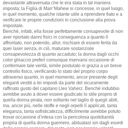
devastante attraversata che le era stata in tal maniera
imposta; la Figlia di Marr’Mahew si concesse, in quel luogo,
in quel momento, qualche istante utile a riprendere fiato e a
verificare le proprie condizioni in conclusione alla prova
impostale.
Benché, infatti, ella fosse perfettamente consapevole di non
aver riportato danni fisici in conseguenza a quanto lì
affrontato, non potendo, allor, rischiare di essere ferita da
quei laser senza, in ciò, maturare sostanziale
consapevolezza di quanto accaduto; la donna dagli occhi
color ghiaccio preferì comunque riservarsi occasione di
confermare tale verità, simile postulato in grazia a un breve
controllo fisico, verificando lo stato del proprio corpo
attraverso quanto, in quel momento, ancor presente degli
eleganti vestiti a lei imposti da parte del sicuramente
raffinato gusto del capitano Lles Vaherz. Benché indubbio
avrebbe avuto a dover essere giudicato lo stile proprio di
quella donna pirata, non soltanto nel taglio di quegli abiti,
ma, ancor più, nelle stoffe e negli orpelli lì applicati, tanta
eleganza, tanta sofisticatezza, difficilmente avrebbe potuto
trovar occasione d’intesa con la pericolosa quotidianità
propria di quella donna guerriero, abituatasi sin dagli esordi