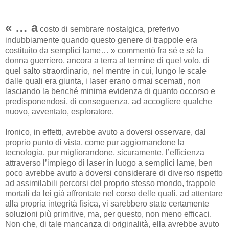
« … a
costo di sembrare nostalgica, preferivo
indubbiamente quando questo genere di trappole era
costituito da semplici lame… » commentò fra sé e sé la
donna guerriero, ancora a terra al termine di quel volo, di
quel salto straordinario, nel mentre in cui, lungo le scale
dalle quali era giunta, i laser erano ormai scemati, non
lasciando la benché minima evidenza di quanto occorso e
predisponendosi, di conseguenza, ad accogliere qualche
nuovo, avventato, esploratore.
Ironico, in effetti, avrebbe avuto a doversi osservare, dal
proprio punto di vista, come pur aggiornandone la
tecnologia, pur migliorandone, sicuramente, l’efficienza
attraverso l’impiego di laser in luogo a semplici lame, ben
poco avrebbe avuto a doversi considerare di diverso rispetto
ad assimilabili percorsi del proprio stesso mondo, trappole
mortali da lei già affrontate nel corso delle quali, ad attentare
alla propria integrità fisica, vi sarebbero state certamente
soluzioni più primitive, ma, per questo, non meno efficaci.
Non che, di tale mancanza di originalità, ella avrebbe avuto