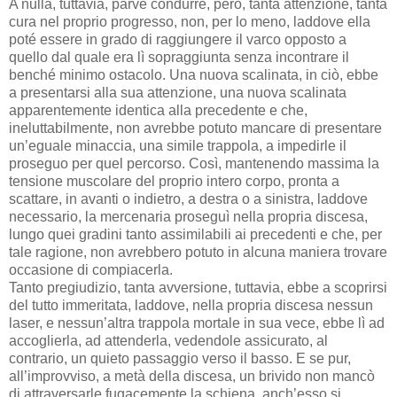
A nulla, tuttavia, parve condurre, però, tanta attenzione, tanta
cura nel proprio progresso, non, per lo meno, laddove ella
poté essere in grado di raggiungere il varco opposto a
quello dal quale era lì sopraggiunta senza incontrare il
benché minimo ostacolo. Una nuova scalinata, in ciò, ebbe
a presentarsi alla sua attenzione, una nuova scalinata
apparentemente identica alla precedente e che,
ineluttabilmente, non avrebbe potuto mancare di presentare
un’eguale minaccia, una simile trappola, a impedirle il
proseguo per quel percorso. Così, mantenendo massima la
tensione muscolare del proprio intero corpo, pronta a
scattare, in avanti o indietro, a destra o a sinistra, laddove
necessario, la mercenaria proseguì nella propria discesa,
lungo quei gradini tanto assimilabili ai precedenti e che, per
tale ragione, non avrebbero potuto in alcuna maniera trovare
occasione di compiacerla.
Tanto pregiudizio, tanta avversione, tuttavia, ebbe a scoprirsi
del tutto immeritata, laddove, nella propria discesa nessun
laser, e nessun’altra trappola mortale in sua vece, ebbe lì ad
accoglierla, ad attenderla, vedendole assicurato, al
contrario, un quieto passaggio verso il basso. E se pur,
all’improvviso, a metà della discesa, un brivido non mancò
di attraversarle fugacemente la schiena, anch’esso si