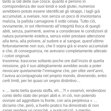
tanto ai lati delle sue cosce, quanto e persino in
corrispondenza dei suoi tondi e sodi glutei, numerosi
avrebbero potuto essere identificati gli strappi, i tagli già
accumulati, a svelare, non senza un poco di involontaria
malizia, la pallida carnagione lì sotto celata. Tutto ciò,
ovviamente, in sol riferimento all’integrità fisica di quegli
abiti, senza, parimenti, averne a considerare le condizioni di
natura puramente estetica, senza voler prestare attenzione
alla terra, alla polvere, al sudore e al sangue, quest’ultimo
fortunatamente non suo, che lì sopra già si erano accumulati
e che, di conseguenza, ne avevano completamente alterato
i colori originali.
Insomma: trascorse soltanto poche ore dall’inizio di quella
missione, già il suo abbigliamento avrebbe avuto a poter
rievocare quietamente l’immagine che, per oltre vent’anni,
l’aveva accompagnata nel proprio mondo, divenendo, entro
certi limiti, per lei quasi un segno distintivo…
« … tanto bella questa stoffa, eh…?! » osservò, rendendosi
conto dello stato dei propri abiti e, in ciò, non potendo
ovviare ad aggrottare la fronte, con aria perplessa « …
diciamo che, però, a livello pratico ha dimostrato di non
saper rendere un granché. » puntualizzò, a meglio