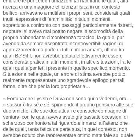
emulare le pur celebri amazzoni tal’harthiane le quali, alla
ricerca di una maggiore efficienza fisica in un contesto
bellico, arrivavano a mutilare i propri seni, considerati quali
inutili espressioni di femminilità; in taluni momenti,
soprattutto a confronto con passaggi particolarmente ristretti,
neppure lei aveva mai potuto negare la scomodità della
propria abbondante circonferenza toracica, la quale, pur
avendo da sempre riscontrato incontrovertibili ragioni di
apprezzamento da parte di tutti i propri amanti, ultimo fra i
quali Be’Sihl, non avrebbe potuto effettivamente essere
considerata pratica in altri momenti, in altre situazioni, fra le
quali quella per lei lì presente in quello specifico momento.
Situazione nella quale, un errore di stima avrebbe potuto
realmente rappresentare uno sgradevole epilogo per tali
forme, oltre che per la loro proprietaria…
« Fortuna che Lys’sh e Duva non sono qui a vedermi, ora…
» sussurrò fra sé e sé, spingendo il proprio pensiero alle sue
due amiche, alle sue due attuali e consuete compagne di
ventura, con le quali aveva avuto già passate occasioni di
scherzoso confronto a tal riguardo e innanzi all’attenzione
delle quali, tanta fatica da parte sua, in quel contesto, non
avrebbe potuto che rappresentare ottimo materiale sul quale