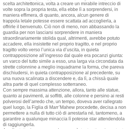
scelta architettonica, volta a creare un mirabile intreccio di
volte sopra la propria testa, ella ebbe lì a sorprendersi, in
maniera effimera, di quanto, ancora, alcun genere di
trappola letale potesse essere scattata ad accoglierla, a
offrirle il benvenuto. Ciò non di meno, non abbassando la
guardia per non lasciarsi sorprendere in maniera
straordinariamente stolida qual, altrimenti, avrebbe potuto
accadere, ella insistette nel proprio tragitto, e nel proprio
tragitto volto verso l’unica via d’uscita, in quieta
contrapposizione all’ingresso dal quale era pocanzi giunta:
un varco del tutto simile a esso, una larga via circondata da
strette colonnine a meglio inquadrarne la forma, che pareva
dischiudersi, in quieta contrapposizione al precedente, su
una nuova scalinata a discendere e, da lì, a chissà quale
altra parte di quel complesso sotterraneo.
Con sempre massima attenzione, allora, tanto alle statue,
quanto ai pavimenti, ai soffitti, alle colonne e persino ai resti
polverosi dell’arredo che, un tempo, doveva aver rallegrato
quel luogo, la Figlia di Marr’Mahew procedette, decisa a non
permettere a nulla di tutto ciò di arrestarla né, tantomeno, a
garantire a qualunque minaccia lì potesse star attendendola
di raggiungerla.