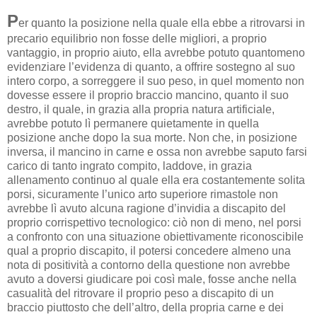
P
er quanto la posizione nella quale ella ebbe a ritrovarsi in
precario equilibrio non fosse delle migliori, a proprio
vantaggio, in proprio aiuto, ella avrebbe potuto quantomeno
evidenziare l’evidenza di quanto, a offrire sostegno al suo
intero corpo, a sorreggere il suo peso, in quel momento non
dovesse essere il proprio braccio mancino, quanto il suo
destro, il quale, in grazia alla propria natura artificiale,
avrebbe potuto lì permanere quietamente in quella
posizione anche dopo la sua morte. Non che, in posizione
inversa, il mancino in carne e ossa non avrebbe saputo farsi
carico di tanto ingrato compito, laddove, in grazia
allenamento continuo al quale ella era costantemente solita
porsi, sicuramente l’unico arto superiore rimastole non
avrebbe lì avuto alcuna ragione d’invidia a discapito del
proprio corrispettivo tecnologico: ciò non di meno, nel porsi
a confronto con una situazione obiettivamente riconoscibile
qual a proprio discapito, il potersi concedere almeno una
nota di positività a contorno della questione non avrebbe
avuto a doversi giudicare poi così male, fosse anche nella
casualità del ritrovare il proprio peso a discapito di un
braccio piuttosto che dell’altro, della propria carne e dei