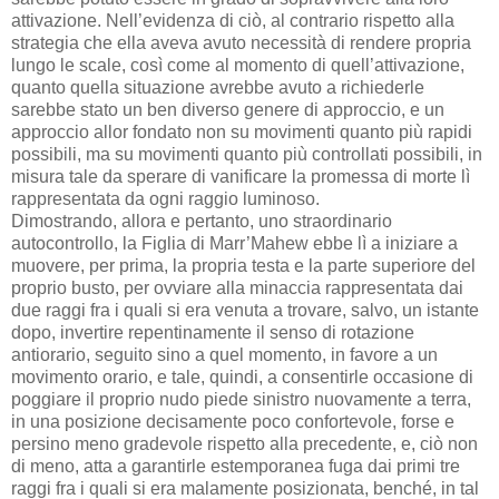
attivazione. Nell’evidenza di ciò, al contrario rispetto alla
strategia che ella aveva avuto necessità di rendere propria
lungo le scale, così come al momento di quell’attivazione,
quanto quella situazione avrebbe avuto a richiederle
sarebbe stato un ben diverso genere di approccio, e un
approccio allor fondato non su movimenti quanto più rapidi
possibili, ma su movimenti quanto più controllati possibili, in
misura tale da sperare di vanificare la promessa di morte lì
rappresentata da ogni raggio luminoso.
Dimostrando, allora e pertanto, uno straordinario
autocontrollo, la Figlia di Marr’Mahew ebbe lì a iniziare a
muovere, per prima, la propria testa e la parte superiore del
proprio busto, per ovviare alla minaccia rappresentata dai
due raggi fra i quali si era venuta a trovare, salvo, un istante
dopo, invertire repentinamente il senso di rotazione
antiorario, seguito sino a quel momento, in favore a un
movimento orario, e tale, quindi, a consentirle occasione di
poggiare il proprio nudo piede sinistro nuovamente a terra,
in una posizione decisamente poco confortevole, forse e
persino meno gradevole rispetto alla precedente, e, ciò non
di meno, atta a garantirle estemporanea fuga dai primi tre
raggi fra i quali si era malamente posizionata, benché, in tal