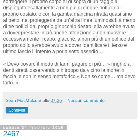
sorreggere il proprio corpo al di sopra di un raggio lì
dispiegato esattamente a non più di cinque pollici dal
proprio costato, e con la gamba mancina ritratta quasi sino
al petto, nel proteggerla da un’altra linea luminosa lì a meno
di tre pollici dal proprio ginocchio destro, ella avrebbe avuto
a dover prestare in ciò anche attenzione a non muovere
eccessivamente il capo, giacché, a non più di un pollice dal
proprio collo avrebbe avuto a dover identificare il terzo e
ultimo fascio lì intento a porla sotto assedio…
« Devo trovare il modo di farmi pagare di più… » ringhiò a
denti stretti, osservando sin troppo da vicino la morte in
faccia, e non in senso metaforico « Non so come… ma devo
farlo. »
Sean MacMalcom
alle
07:25
Nessun commento:
Condividi
sabato 24 febbraio 2018
2467