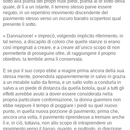
sotto alla pianta dei propri nudi piedi, pianta al di sotto della
quale, di lì a un istante, il terreno stesso parve essere
negato, in un repentino movimento discendente del
pavimento stesso verso un oscuro baratro scopertosi qual
presente lì sotto.
« Dannazione! » imprecò, volgendo implicito riferimento, in
tal senso, a discapito di coloro che quelle stanze si erano
così impegnati a creare, e a creare all’unico scopo di non
permetterle di proseguire oltre, di raggiungere il proprio
obiettivo, la terribile arma lì conservata.
E se pur il suo corpo ebbe a reagire prima ancora della sua
stessa mente, ponendola apparentemente in salvo in grazia
a un mirabile salto da ferma, e un salto volto a condurla in
salvo a un piede di distanza da quella botola, qual a tutti gli
effetti avrebbe avuto a dover essere considerata nella
propria particolare conformazione, la donna guerriero non
ebbe neppure il tempo di poggiare i piedi su quel nuovo
punto, in quella nuova porzione di pavimento, prima che,
ancora una volta, il pavimento riprendesse a tremare anche
lì e, in ciò, tuttavia, non allo scopo di intraprendere un
movimento verso il basso, quanto, e piuttosto, in direzione