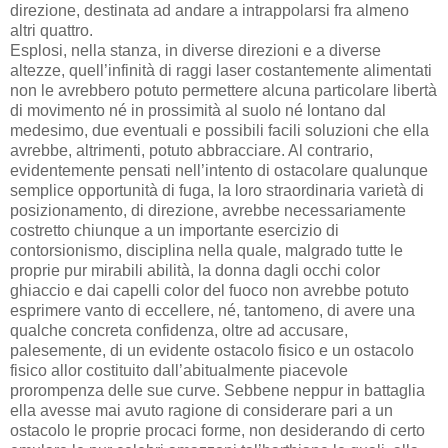
direzione, destinata ad andare a intrappolarsi fra almeno
altri quattro.
Esplosi, nella stanza, in diverse direzioni e a diverse
altezze, quell’infinità di raggi laser costantemente alimentati
non le avrebbero potuto permettere alcuna particolare libertà
di movimento né in prossimità al suolo né lontano dal
medesimo, due eventuali e possibili facili soluzioni che ella
avrebbe, altrimenti, potuto abbracciare. Al contrario,
evidentemente pensati nell’intento di ostacolare qualunque
semplice opportunità di fuga, la loro straordinaria varietà di
posizionamento, di direzione, avrebbe necessariamente
costretto chiunque a un importante esercizio di
contorsionismo, disciplina nella quale, malgrado tutte le
proprie pur mirabili abilità, la donna dagli occhi color
ghiaccio e dai capelli color del fuoco non avrebbe potuto
esprimere vanto di eccellere, né, tantomeno, di avere una
qualche concreta confidenza, oltre ad accusare,
palesemente, di un evidente ostacolo fisico e un ostacolo
fisico allor costituito dall’abitualmente piacevole
prorompenza delle sue curve. Sebbene neppur in battaglia
ella avesse mai avuto ragione di considerare pari a un
ostacolo le proprie procaci forme, non desiderando di certo