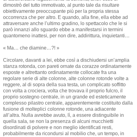
dimostrò del tutto immotivato, al punto tale da risultare
obiettivamente preoccupante più per la propria stessa
occorrenza che per altro. E quando, alla fine, ella ebbe ad
attraversare anche l’ultimo gradino, lo spettacolo che le si
parò innanzi allo sguardo ebbe a manifestarsi in termini
quantomeno inattesi, per non dire, addirittura, inquietanti…
« Ma… che diamine…?! »
Circolare, davanti a lei, ebbe così a dischiudersi un’amplia
stanza rotonda, con pareti ornate da corazze ordinatamente
esposte e altrettanto ordinatamente collocate fra una
regolare serie di alte colonne, alte colonne rotonde volte a
reggere, al di sopra della sua testa, un complicato soffitto
con volta a crociera, volta che trovava il proprio fulcro, il
proprio sostegno centrale, in un grande ed esteticamente
complesso pilastro centrale, apparentemente costituito dalla
fusione di molteplici colonne rotonde, una adiacente
all’altra. Nulla avrebbe avuto, lì, a essere distinguibile in
quella sala, se non la presenza di alcuni mucchietti
disordinati di polvere e non meglio identificati resti,
probabilmente da ricondursi al mobilio che, un tempo, in