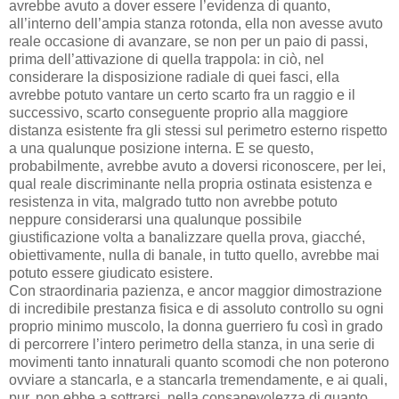
avrebbe avuto a dover essere l’evidenza di quanto,
all’interno dell’ampia stanza rotonda, ella non avesse avuto
reale occasione di avanzare, se non per un paio di passi,
prima dell’attivazione di quella trappola: in ciò, nel
considerare la disposizione radiale di quei fasci, ella
avrebbe potuto vantare un certo scarto fra un raggio e il
successivo, scarto conseguente proprio alla maggiore
distanza esistente fra gli stessi sul perimetro esterno rispetto
a una qualunque posizione interna. E se questo,
probabilmente, avrebbe avuto a doversi riconoscere, per lei,
qual reale discriminante nella propria ostinata esistenza e
resistenza in vita, malgrado tutto non avrebbe potuto
neppure considerarsi una qualunque possibile
giustificazione volta a banalizzare quella prova, giacché,
obiettivamente, nulla di banale, in tutto quello, avrebbe mai
potuto essere giudicato esistere.
Con straordinaria pazienza, e ancor maggior dimostrazione
di incredibile prestanza fisica e di assoluto controllo su ogni
proprio minimo muscolo, la donna guerriero fu così in grado
di percorrere l’intero perimetro della stanza, in una serie di
movimenti tanto innaturali quanto scomodi che non poterono
ovviare a stancarla, e a stancarla tremendamente, e ai quali,
pur, non ebbe a sottrarsi, nella consapevolezza di quanto,