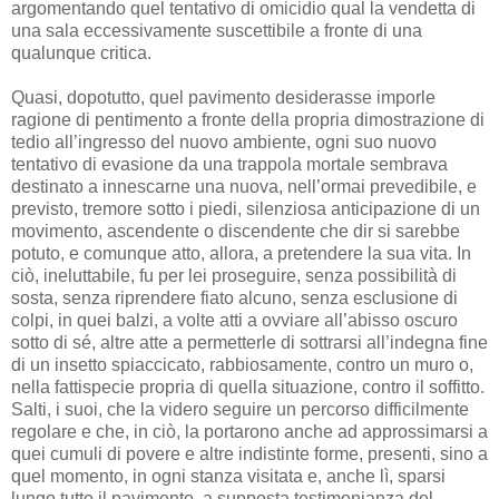
argomentando quel tentativo di omicidio qual la vendetta di
una sala eccessivamente suscettibile a fronte di una
qualunque critica.
Quasi, dopotutto, quel pavimento desiderasse imporle
ragione di pentimento a fronte della propria dimostrazione di
tedio all’ingresso del nuovo ambiente, ogni suo nuovo
tentativo di evasione da una trappola mortale sembrava
destinato a innescarne una nuova, nell’ormai prevedibile, e
previsto, tremore sotto i piedi, silenziosa anticipazione di un
movimento, ascendente o discendente che dir si sarebbe
potuto, e comunque atto, allora, a pretendere la sua vita. In
ciò, ineluttabile, fu per lei proseguire, senza possibilità di
sosta, senza riprendere fiato alcuno, senza esclusione di
colpi, in quei balzi, a volte atti a ovviare all’abisso oscuro
sotto di sé, altre atte a permetterle di sottrarsi all’indegna fine
di un insetto spiaccicato, rabbiosamente, contro un muro o,
nella fattispecie propria di quella situazione, contro il soffitto.
Salti, i suoi, che la videro seguire un percorso difficilmente
regolare e che, in ciò, la portarono anche ad approssimarsi a
quei cumuli di povere e altre indistinte forme, presenti, sino a
quel momento, in ogni stanza visitata e, anche lì, sparsi
lungo tutto il pavimento, a supposta testimonianza del