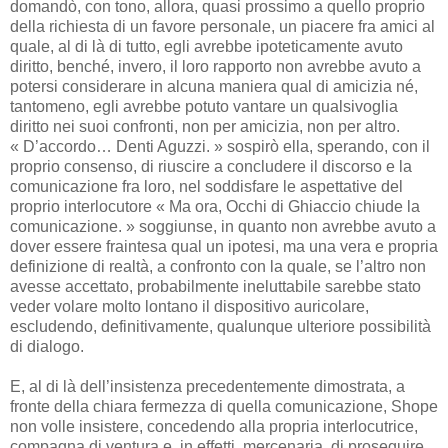
domandò, con tono, allora, quasi prossimo a quello proprio
della richiesta di un favore personale, un piacere fra amici al
quale, al di là di tutto, egli avrebbe ipoteticamente avuto
diritto, benché, invero, il loro rapporto non avrebbe avuto a
potersi considerare in alcuna maniera qual di amicizia né,
tantomeno, egli avrebbe potuto vantare un qualsivoglia
diritto nei suoi confronti, non per amicizia, non per altro.
« D’accordo… Denti Aguzzi. » sospirò ella, sperando, con il
proprio consenso, di riuscire a concludere il discorso e la
comunicazione fra loro, nel soddisfare le aspettative del
proprio interlocutore « Ma ora, Occhi di Ghiaccio chiude la
comunicazione. » soggiunse, in quanto non avrebbe avuto a
dover essere fraintesa qual un ipotesi, ma una vera e propria
definizione di realtà, a confronto con la quale, se l’altro non
avesse accettato, probabilmente ineluttabile sarebbe stato
veder volare molto lontano il dispositivo auricolare,
escludendo, definitivamente, qualunque ulteriore possibilità
di dialogo.
E, al di là dell’insistenza precedentemente dimostrata, a
fronte della chiara fermezza di quella comunicazione, Shope
non volle insistere, concedendo alla propria interlocutrice,
compagna di ventura e, in effetti, mercenaria, di proseguire