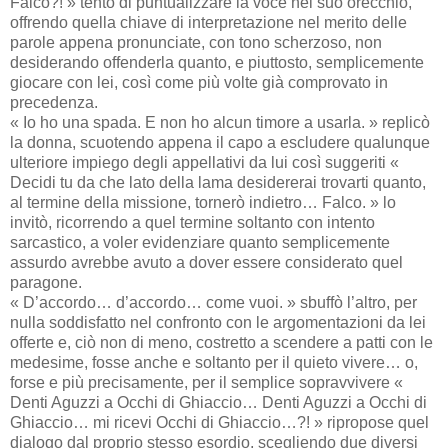
Falco?! » tentò di puntualizzare la voce nel suo orecchio,
offrendo quella chiave di interpretazione nel merito delle
parole appena pronunciate, con tono scherzoso, non
desiderando offenderla quanto, e piuttosto, semplicemente
giocare con lei, così come più volte già comprovato in
precedenza.
« Io ho una spada. E non ho alcun timore a usarla. » replicò
la donna, scuotendo appena il capo a escludere qualunque
ulteriore impiego degli appellativi da lui così suggeriti «
Decidi tu da che lato della lama desidererai trovarti quanto,
al termine della missione, tornerò indietro… Falco. » lo
invitò, ricorrendo a quel termine soltanto con intento
sarcastico, a voler evidenziare quanto semplicemente
assurdo avrebbe avuto a dover essere considerato quel
paragone.
« D’accordo… d’accordo… come vuoi. » sbuffò l’altro, per
nulla soddisfatto nel confronto con le argomentazioni da lei
offerte e, ciò non di meno, costretto a scendere a patti con le
medesime, fosse anche e soltanto per il quieto vivere… o,
forse e più precisamente, per il semplice sopravvivere «
Denti Aguzzi a Occhi di Ghiaccio… Denti Aguzzi a Occhi di
Ghiaccio… mi ricevi Occhi di Ghiaccio…?! » ripropose quel
dialogo dal proprio stesso esordio, scegliendo due diversi