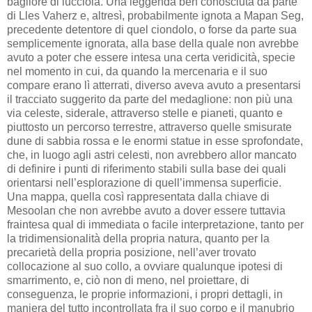
bagliore di lucciola. Una leggenda ben conosciuta da parte
di Lles Vaherz e, altresì, probabilmente ignota a Mapan Seg,
precedente detentore di quel ciondolo, o forse da parte sua
semplicemente ignorata, alla base della quale non avrebbe
avuto a poter che essere intesa una certa veridicità, specie
nel momento in cui, da quando la mercenaria e il suo
compare erano lì atterrati, diverso aveva avuto a presentarsi
il tracciato suggerito da parte del medaglione: non più una
via celeste, siderale, attraverso stelle e pianeti, quanto e
piuttosto un percorso terrestre, attraverso quelle smisurate
dune di sabbia rossa e le enormi statue in esse sprofondate,
che, in luogo agli astri celesti, non avrebbero allor mancato
di definire i punti di riferimento stabili sulla base dei quali
orientarsi nell’esplorazione di quell’immensa superficie.
Una mappa, quella così rappresentata dalla chiave di
Mesoolan che non avrebbe avuto a dover essere tuttavia
fraintesa qual di immediata o facile interpretazione, tanto per
la tridimensionalità della propria natura, quanto per la
precarietà della propria posizione, nell’aver trovato
collocazione al suo collo, a ovviare qualunque ipotesi di
smarrimento, e, ciò non di meno, nel proiettare, di
conseguenza, le proprie informazioni, i propri dettagli, in
maniera del tutto incontrollata fra il suo corpo e il manubrio