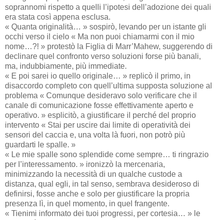
soprannomi rispetto a quelli l’ipotesi dell’adozione dei quali
era stata così appena esclusa.
« Quanta originalità… » sospirò, levando per un istante gli
occhi verso il cielo « Ma non puoi chiamarmi con il mio
nome…?! » protestò la Figlia di Marr’Mahew, suggerendo di
declinare quel confronto verso soluzioni forse più banali,
ma, indubbiamente, più immediate.
« E poi sarei io quello originale… » replicò il primo, in
disaccordo completo con quell’ultima supposta soluzione al
problema « Comunque desideravo solo verificare che il
canale di comunicazione fosse effettivamente aperto e
operativo. » esplicitò, a giustificare il perché del proprio
intervento « Stai per uscire dai limite di operatività dei
sensori del caccia e, una volta là fuori, non potrò più
guardarti le spalle. »
« Le mie spalle sono splendide come sempre… ti ringrazio
per l’interessamento. » ironizzò la mercenaria,
minimizzando la necessità di un qualche custode a
distanza, qual egli, in tal senso, sembrava desideroso di
definirsi, fosse anche e solo per giustificare la propria
presenza lì, in quel momento, in quel frangente.
« Tienimi informato dei tuoi progressi, per cortesia… » le