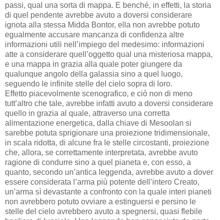
passi, qual una sorta di mappa. E benché, in effetti, la storia
di quel pendente avrebbe avuto a doversi considerare
ignota alla stessa Midda Bontor, ella non avrebbe potuto
egualmente accusare mancanza di confidenza altre
informazioni utili nell’impiego del medesimo: informazioni
atte a considerare quell’oggetto qual una misteriosa mappa,
e una mappa in grazia alla quale poter giungere da
qualunque angolo della galassia sino a quel luogo,
seguendo le infinite stelle del cielo sopra di loro.
Effetto piacevolmente scenografico, e ciò non di meno
tutt’altro che tale, avrebbe infatti avuto a doversi considerare
quello in grazia al quale, attraverso una corretta
alimentazione energetica, dalla chiave di Mesoolan si
sarebbe potuta sprigionare una proiezione tridimensionale,
in scala ridotta, di alcune fra le stelle circostanti, proiezione
che, allora, se correttamente interpretata, avrebbe avuto
ragione di condurre sino a quel pianeta e, con esso, a
quanto, secondo un’antica leggenda, avrebbe avuto a dover
essere considerata l’arma più potente dell’intero Creato,
un’arma sì devastante a confronto con la quale interi pianeti
non avrebbero potuto ovviare a estinguersi e persino le
stelle del cielo avrebbero avuto a spegnersi, quasi flebile