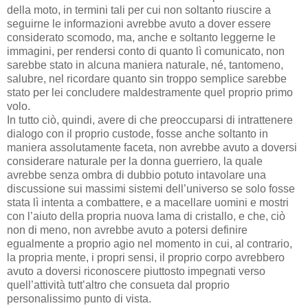
della moto, in termini tali per cui non soltanto riuscire a
seguirne le informazioni avrebbe avuto a dover essere
considerato scomodo, ma, anche e soltanto leggerne le
immagini, per rendersi conto di quanto lì comunicato, non
sarebbe stato in alcuna maniera naturale, né, tantomeno,
salubre, nel ricordare quanto sin troppo semplice sarebbe
stato per lei concludere maldestramente quel proprio primo
volo.
In tutto ciò, quindi, avere di che preoccuparsi di intrattenere
dialogo con il proprio custode, fosse anche soltanto in
maniera assolutamente faceta, non avrebbe avuto a doversi
considerare naturale per la donna guerriero, la quale
avrebbe senza ombra di dubbio potuto intavolare una
discussione sui massimi sistemi dell’universo se solo fosse
stata lì intenta a combattere, e a macellare uomini e mostri
con l’aiuto della propria nuova lama di cristallo, e che, ciò
non di meno, non avrebbe avuto a potersi definire
egualmente a proprio agio nel momento in cui, al contrario,
la propria mente, i propri sensi, il proprio corpo avrebbero
avuto a doversi riconoscere piuttosto impegnati verso
quell’attività tutt’altro che consueta dal proprio
personalissimo punto di vista.