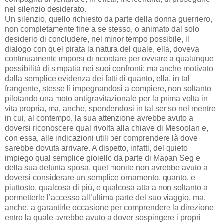
nel silenzio desiderato.
Un silenzio, quello richiesto da parte della donna guerriero,
non completamente fine a se stesso, o animato dal solo
desiderio di concludere, nel minor tempo possibile, il
dialogo con quel pirata la natura del quale, ella, doveva
continuamente imporsi di ricordare per ovviare a qualunque
possibilità di simpatia nei suoi confronti; ma anche motivato
dalla semplice evidenza dei fatti di quanto, ella, in tal
frangente, stesse lì impegnandosi a compiere, non soltanto
pilotando una moto antigravitazionale per la prima volta in
vita propria, ma, anche, spendendosi in tal senso nel mentre
in cui, al contempo, la sua attenzione avrebbe avuto a
doversi riconoscere qual rivolta alla chiave di Mesoolan e,
con essa, alle indicazioni utili per comprendere là dove
sarebbe dovuta arrivare. A dispetto, infatti, del quieto
impiego qual semplice gioiello da parte di Mapan Seg e
della sua defunta sposa, quel monile non avrebbe avuto a
doversi considerare un semplice ornamento, quanto, e
piuttosto, qualcosa di più, e qualcosa atta a non soltanto a
permetterle l’accesso all’ultima parte del suo viaggio, ma,
anche, a garantirle occasione per comprendere la direzione
entro la quale avrebbe avuto a dover sospingere i propri