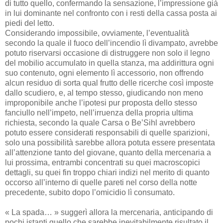
di tutto quello, confermando la sensazione, l’impressione già
in lui dominante nel confronto con i resti della cassa posta ai
piedi del letto.
Considerando impossibile, ovviamente, l’eventualità
secondo la quale il fuoco dell’incendio lì divampato, avrebbe
potuto riservarsi occasione di distruggere non solo il legno
del mobilio accumulato in quella stanza, ma addirittura ogni
suo contenuto, ogni elemento lì accessorio, non offrendo
alcun residuo di sorta qual frutto delle ricerche così imposte
dallo scudiero, e, al tempo stesso, giudicando non meno
improponibile anche l’ipotesi pur proposta dello stesso
fanciullo nell’impeto, nell’irruenza della propria ultima
richiesta, secondo la quale Carsa o Be’Sihl avrebbero
potuto essere considerati responsabili di quelle sparizioni,
solo una possibilità sarebbe allora potuta essere presentata
all’attenzione tanto del giovane, quanto della mercenaria a
lui prossima, entrambi concentrati su quei macroscopici
dettagli, su quei fin troppo chiari indizi nel merito di quanto
occorso all’interno di quelle pareti nel corso della notte
precedente, subito dopo l’omicidio lì consumato.
« La spada… » suggerì allora la mercenaria, anticipando di
pochi istanti quello che sarebbe inevitabilmente risultato il