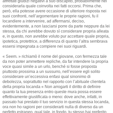
affrettati giudizi negativi a suo discapito, probabilmente nel
considerarla quale coinvolta nei fatti occorsi. Prima che,
però, ella potesse avere occasione di ulteriore risposta nei
suoi confronti, nell’argomentare le proprie ragioni, fu il
locandiere a intervenire, ad affermarsi, deciso,
evidentemente, a non lasciarsi porre da parte neppure da lei
stessa, da chi avrebbe dovuto sì considerare propria alleata
e, in questo, non avrebbe voluto pur accettare quale propria,
ipotetica, protettrice, a differenza di quanto l’altra sembrava
essersi impegnata a compiere nei suoi riguardi.
« Seem. » richiamò il nome del giovane, con fermezza tale
da non poter ammettere repliche, da far intendere la propria
voce quasi simile a un urlo, benché si fosse proposta
piuttosto prossima a un sussurro, nell’essere egli solito
considerare un’eccessiva enfasi qual sinonimo di
debolezza, soprattutto nel rapporto con l’abituale clientela
della propria locanda « Non arrogarti il diritto di definire
quanto la tua presenza entro queste mura possa essere
effettivamente giustificata o meno: dove anche, infatti, in
passato hai prestato il tuo servizio in questa stessa locanda,
ora non ho ragioni per considerarti nulla di diverso da un
perfetto estraneo, qual tale, in fondo, tu stesso hai preferito