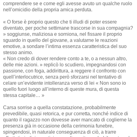
comprendere se e come egli avesse avuto un qualche ruolo
nell’omicidio della propria amica perduta.
« O forse è proprio questo che ti illudi di poter essere
diventato, per poche settimane trascorse in sua compagnia?
» soggiunse, maliziosa e sorniona, nel fissare il proprio
sguardo in quello del giovane, a valutarne le reazioni
emotive, a sondare l’intima essenza caratteristica del suo
stesso animo.
« Non credo di dover rendere conto a te, o a nessun altro,
delle mie azioni. » replicò lo scudiero, impegnandosi con
passione, con foga, addirittura, a reggere il confronto con
quell’interlocutrice, senza però sforzarsi nel tentativo di
celare un’evidente intolleranza verso di lei « Non sono io
quello fuori luogo all’interno di queste mura, di questa
stessa capitale… »
Carsa sorrise a quella constatazione, probabilmente
prevedibile, quasi retorica, e pur corretta, nonché indice di
quanto il ragazzo non dovesse aver mancato di coglierne la
presenza già in occasione della cerimonia funebre,
spingendosi, in naturale conseguenza di ciò, a trarre