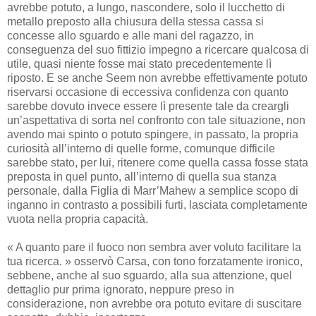
avrebbe potuto, a lungo, nascondere, solo il lucchetto di
metallo preposto alla chiusura della stessa cassa si
concesse allo sguardo e alle mani del ragazzo, in
conseguenza del suo fittizio impegno a ricercare qualcosa di
utile, quasi niente fosse mai stato precedentemente lì
riposto. E se anche Seem non avrebbe effettivamente potuto
riservarsi occasione di eccessiva confidenza con quanto
sarebbe dovuto invece essere lì presente tale da creargli
un’aspettativa di sorta nel confronto con tale situazione, non
avendo mai spinto o potuto spingere, in passato, la propria
curiosità all’interno di quelle forme, comunque difficile
sarebbe stato, per lui, ritenere come quella cassa fosse stata
preposta in quel punto, all’interno di quella sua stanza
personale, dalla Figlia di Marr’Mahew a semplice scopo di
inganno in contrasto a possibili furti, lasciata completamente
vuota nella propria capacità.
« A quanto pare il fuoco non sembra aver voluto facilitare la
tua ricerca. » osservò Carsa, con tono forzatamente ironico,
sebbene, anche al suo sguardo, alla sua attenzione, quel
dettaglio pur prima ignorato, neppure preso in
considerazione, non avrebbe ora potuto evitare di suscitare