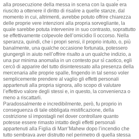
alla prosecuzione della messa in scena con la quale era
riuscito a ottenere il diritto di risalire a quelle stanze, dal
momento in cui, altrimenti, avrebbe potuto offrire chiarezza
delle proprie vere intenzioni alla propria sorvegliante, la
quale sarebbe potuta intervenire in suo contrasto, soprattutto
se effettivamente colpevole dell’omicidio lì occorso. Nella
speranza, quindi, che i propri sensi, il proprio intuito, o, più
banalmente, una qualche occasione fortunata, potessero
giungergli in aiuto nell’offrire risalto a un qualche indizio, a
una pur minima anomalia in un contesto pur sì caotico, egli
cercò di apparire del tutto disinteressato alla presenza della
mercenaria alle proprie spalle, fingendo in tal senso voler
semplicemente prendere al vaglio gli effetti personali
appartenuti alla propria signora, allo scopo di valutare
l’effettivo valore degli stessi e, in questo, la convenienza o
meno a riscattarli.
Paradossalmente e incredibilmente, però, fu proprio in
conseguenza di tale obbligata mistificazione, della
costrizione sì impostagli nel dover controllare quanto
potesse essere rimasto intatto degli effetti personali
appartenuti alla Figlia di Marr’Mahew dopo l’incendio che
tutto sembrava aver distrutto nel perimetro di quella stessa