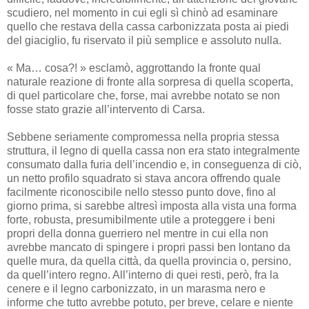
scudiero, nel momento in cui egli sì chinò ad esaminare
quello che restava della cassa carbonizzata posta ai piedi
del giaciglio, fu riservato il più semplice e assoluto nulla.
« Ma… cosa?! » esclamò, aggrottando la fronte qual
naturale reazione di fronte alla sorpresa di quella scoperta,
di quel particolare che, forse, mai avrebbe notato se non
fosse stato grazie all’intervento di Carsa.
Sebbene seriamente compromessa nella propria stessa
struttura, il legno di quella cassa non era stato integralmente
consumato dalla furia dell’incendio e, in conseguenza di ciò,
un netto profilo squadrato si stava ancora offrendo quale
facilmente riconoscibile nello stesso punto dove, fino al
giorno prima, si sarebbe altresì imposta alla vista una forma
forte, robusta, presumibilmente utile a proteggere i beni
propri della donna guerriero nel mentre in cui ella non
avrebbe mancato di spingere i propri passi ben lontano da
quelle mura, da quella città, da quella provincia o, persino,
da quell’intero regno. All’interno di quei resti, però, fra la
cenere e il legno carbonizzato, in un marasma nero e
informe che tutto avrebbe potuto, per breve, celare e niente