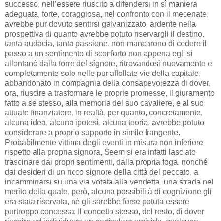
successo, nell’essere riuscito a difendersi in sì maniera
adeguata, forte, coraggiosa, nel confronto con il mecenate,
avrebbe pur dovuto sentirsi galvanizzato, ardente nella
prospettiva di quanto avrebbe potuto riservargli il destino,
tanta audacia, tanta passione, non mancarono di cedere il
passo a un sentimento di sconforto non appena egli si
allontanò dalla torre del signore, ritrovandosi nuovamente e
completamente solo nelle pur affollate vie della capitale,
abbandonato in compagnia della consapevolezza di dover,
ora, riuscire a trasformare le proprie promesse, il giuramento
fatto a se stesso, alla memoria del suo cavaliere, e al suo
attuale finanziatore, in realtà, per quanto, concretamente,
alcuna idea, alcuna ipotesi, alcuna teoria, avrebbe potuto
considerare a proprio supporto in simile frangente.
Probabilmente vittima degli eventi in misura non inferiore
rispetto alla propria signora, Seem si era infatti lasciato
trascinare dai propri sentimenti, dalla propria foga, nonché
dai desideri di un ricco signore della città del peccato, a
incamminarsi su una via votata alla vendetta, una strada nel
merito della quale, però, alcuna possibilità di cognizione gli
era stata riservata, né gli sarebbe forse potuta essere
purtroppo concessa. Il concetto stesso, del resto, di dover