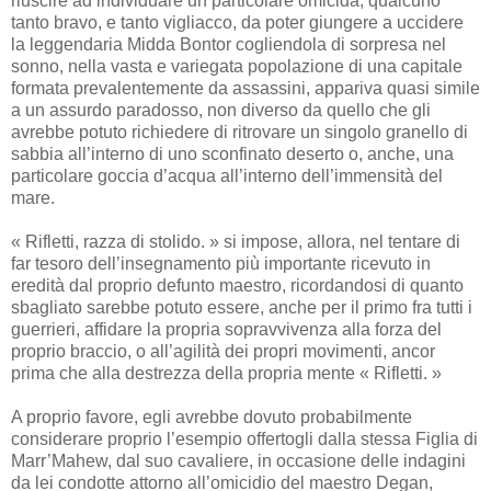
riuscire ad individuare un particolare omicida, qualcuno
tanto bravo, e tanto vigliacco, da poter giungere a uccidere
la leggendaria Midda Bontor cogliendola di sorpresa nel
sonno, nella vasta e variegata popolazione di una capitale
formata prevalentemente da assassini, appariva quasi simile
a un assurdo paradosso, non diverso da quello che gli
avrebbe potuto richiedere di ritrovare un singolo granello di
sabbia all’interno di uno sconfinato deserto o, anche, una
particolare goccia d’acqua all’interno dell’immensità del
mare.
« Rifletti, razza di stolido. » si impose, allora, nel tentare di
far tesoro dell’insegnamento più importante ricevuto in
eredità dal proprio defunto maestro, ricordandosi di quanto
sbagliato sarebbe potuto essere, anche per il primo fra tutti i
guerrieri, affidare la propria sopravvivenza alla forza del
proprio braccio, o all’agilità dei propri movimenti, ancor
prima che alla destrezza della propria mente « Rifletti. »
A proprio favore, egli avrebbe dovuto probabilmente
considerare proprio l’esempio offertogli dalla stessa Figlia di
Marr’Mahew, dal suo cavaliere, in occasione delle indagini
da lei condotte attorno all’omicidio del maestro Degan,