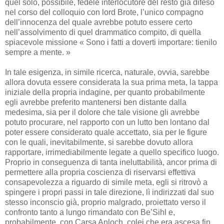
quel solo, possibile, fedele interlocutore del resto già difeso
nel corso del colloquio con lord Brote, l’unico compagno
dell’innocenza del quale avrebbe potuto essere certo
nell’assolvimento di quel drammatico compito, di quella
spiacevole missione « Sono i fatti a doverti importare: tienilo
sempre a mente. »
In tale esigenza, in simile ricerca, naturale, ovvia, sarebbe
allora dovuta essere considerata la sua prima meta, la tappa
iniziale della propria indagine, per quanto probabilmente
egli avrebbe preferito mantenersi ben distante dalla
medesima, sia per il dolore che tale visione gli avrebbe
potuto procurare, nel rapporto con un lutto ben lontano dal
poter essere considerato quale accettato, sia per le figure
con le quali, inevitabilmente, si sarebbe dovuto allora
rapportare, irrimediabilmente legate a quello specifico luogo.
Proprio in conseguenza di tanta ineluttabilità, ancor prima di
permettere alla propria coscienza di riservarsi effettiva
consapevolezza a riguardo di simile meta, egli si ritrovò a
spingere i propri passi in tale direzione, lì indirizzati dal suo
stesso inconscio già, proprio malgrado, proiettato verso il
confronto tanto a lungo rimandato con Be’Sihl e,
probabilmente, con Carsa Anloch, colei che era ascesa fin