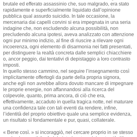
brutale ed efferato assassinio che, suo malgrado, era stato
rapidamente e superficialmente liquidato dall’opinione
pubblica qual assurdo suicidio. In tale occasione, la
mercenaria dai capelli corvini si era impegnata in una seria
indagine che, non escludendo alcuna possibilità, non
precludendo alcuna ipotesi, aveva analizzato con attenzione
ogni pur minimo indizio, al fine di riuscire a rilevare ogni
incoerenza, ogni elemento di disarmonia nei fatti presentati,
per distinguere la realtà concreta dalle semplici chiacchiere
o, ancor peggio, dai tentativi di depistaggio a loro contrasto
imposti.
In quello stesso cammino, nel seguire l’insegnamento così
implicitamente offertogli da parte della propria signora,
anche egli non avrebbe allora dovuto mancare di impegnare
le proprie energie, non affannandosi alla ricerca del
colpevole, quanto, prima ancora, di ciò che era,
effettivamente, accaduto in quella tragica notte, nel maturare
una confidenza tale con tali eventi da rendere, infine,
l’identità del proprio obiettivo quale una semplice evidenza,
un risultato sì fondamentale e pur, quasi, collaterale.
« Bene così. » si incoraggiò, nel cercare proprio in se stesso