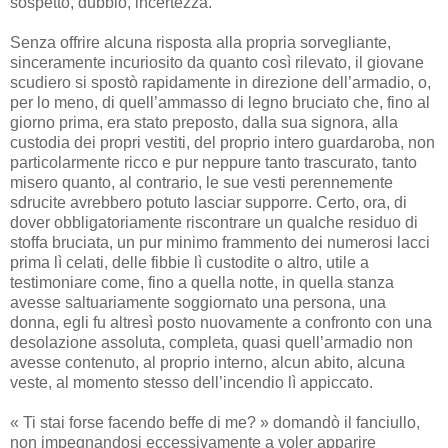
sospetto, dubbio, incertezza.
Senza offrire alcuna risposta alla propria sorvegliante,
sinceramente incuriosito da quanto così rilevato, il giovane
scudiero si spostò rapidamente in direzione dell’armadio, o,
per lo meno, di quell’ammasso di legno bruciato che, fino al
giorno prima, era stato preposto, dalla sua signora, alla
custodia dei propri vestiti, del proprio intero guardaroba, non
particolarmente ricco e pur neppure tanto trascurato, tanto
misero quanto, al contrario, le sue vesti perennemente
sdrucite avrebbero potuto lasciar supporre. Certo, ora, di
dover obbligatoriamente riscontrare un qualche residuo di
stoffa bruciata, un pur minimo frammento dei numerosi lacci
prima lì celati, delle fibbie lì custodite o altro, utile a
testimoniare come, fino a quella notte, in quella stanza
avesse saltuariamente soggiornato una persona, una
donna, egli fu altresì posto nuovamente a confronto con una
desolazione assoluta, completa, quasi quell’armadio non
avesse contenuto, al proprio interno, alcun abito, alcuna
veste, al momento stesso dell’incendio lì appiccato.
« Ti stai forse facendo beffe di me? » domandò il fanciullo,
non impegnandosi eccessivamente a voler apparire