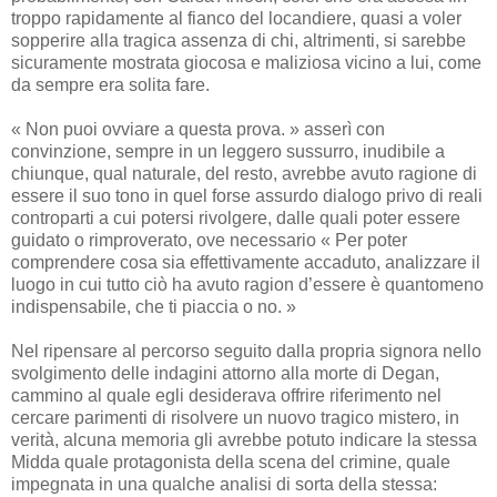
troppo rapidamente al fianco del locandiere, quasi a voler
sopperire alla tragica assenza di chi, altrimenti, si sarebbe
sicuramente mostrata giocosa e maliziosa vicino a lui, come
da sempre era solita fare.
« Non puoi ovviare a questa prova. » asserì con
convinzione, sempre in un leggero sussurro, inudibile a
chiunque, qual naturale, del resto, avrebbe avuto ragione di
essere il suo tono in quel forse assurdo dialogo privo di reali
controparti a cui potersi rivolgere, dalle quali poter essere
guidato o rimproverato, ove necessario « Per poter
comprendere cosa sia effettivamente accaduto, analizzare il
luogo in cui tutto ciò ha avuto ragion d’essere è quantomeno
indispensabile, che ti piaccia o no. »
Nel ripensare al percorso seguito dalla propria signora nello
svolgimento delle indagini attorno alla morte di Degan,
cammino al quale egli desiderava offrire riferimento nel
cercare parimenti di risolvere un nuovo tragico mistero, in
verità, alcuna memoria gli avrebbe potuto indicare la stessa
Midda quale protagonista della scena del crimine, quale
impegnata in una qualche analisi di sorta della stessa: