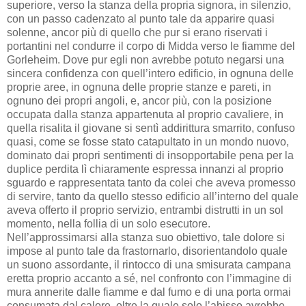
superiore, verso la stanza della propria signora, in silenzio,
con un passo cadenzato al punto tale da apparire quasi
solenne, ancor più di quello che pur si erano riservati i
portantini nel condurre il corpo di Midda verso le fiamme del
Gorleheim. Dove pur egli non avrebbe potuto negarsi una
sincera confidenza con quell’intero edificio, in ognuna delle
proprie aree, in ognuna delle proprie stanze e pareti, in
ognuno dei propri angoli, e, ancor più, con la posizione
occupata dalla stanza appartenuta al proprio cavaliere, in
quella risalita il giovane si sentì addirittura smarrito, confuso
quasi, come se fosse stato catapultato in un mondo nuovo,
dominato dai propri sentimenti di insopportabile pena per la
duplice perdita lì chiaramente espressa innanzi al proprio
sguardo e rappresentata tanto da colei che aveva promesso
di servire, tanto da quello stesso edificio all’interno del quale
aveva offerto il proprio servizio, entrambi distrutti in un sol
momento, nella follia di un solo esecutore.
Nell’approssimarsi alla stanza suo obiettivo, tale dolore si
impose al punto tale da frastornarlo, disorientandolo quale
un suono assordante, il rintocco di una smisurata campana
eretta proprio accanto a sé, nel confronto con l’immagine di
mura annerite dalle fiamme e dal fumo e di una porta ormai
consumata dal calore, oltre la quale solo l’abisso avrebbe