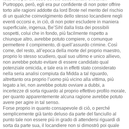
Purtroppo, però, egli era pur confidente di non poter offrire
torto alle ragioni addotte da lord Brote nel merito del rischio
di un qualche coinvolgimento dello stesso locandiere negli
eventi occorsi e, in ciò, di non poter escludere in maniera
superficiale, ingenua, Be’Sihl dalla lista dei possibili
sospetti, colui che in fondo, più facilmente rispetto a
chiunque altro, avrebbe potuto compiere, o comunque
permettere il compimento, di quell’assurdo crimine. Così
come, del resto, all’epoca della morte del proprio maestro,
proprio lo stesso scudiero, qual suo ultimo e unico allievo,
non avrebbe potuto evitare di essere candidato qual
potenziale omicida, e tale era in effetti stato considerato
nella seria analisi compiuta da Midda a tal riguardo,
altrettanto ora proprio l’uomo più vicino alla vittima, più
legato a lei, non avrebbe potuto ovviare a dubbi, a
incertezze di sorta riguardo al proprio effettivo profilo morale,
per quanto apparentemente alcuna ragione avrebbe potuto
avere per agire in tal senso.
Forse proprio in quanto consapevole di ciò, o perché
semplicemente già tanto deluso da parte del fanciullo al
punto tale non essere più in grado di attendersi riguardi di
sorta da parte sua, il locandiere non si dimostrò poi quale