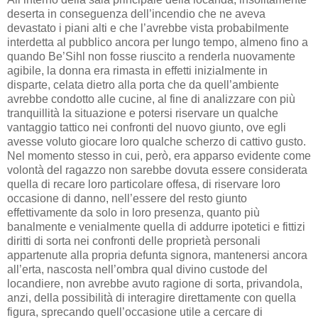
deserta in conseguenza dell’incendio che ne aveva
devastato i piani alti e che l’avrebbe vista probabilmente
interdetta al pubblico ancora per lungo tempo, almeno fino a
quando Be’Sihl non fosse riuscito a renderla nuovamente
agibile, la donna era rimasta in effetti inizialmente in
disparte, celata dietro alla porta che da quell’ambiente
avrebbe condotto alle cucine, al fine di analizzare con più
tranquillità la situazione e potersi riservare un qualche
vantaggio tattico nei confronti del nuovo giunto, ove egli
avesse voluto giocare loro qualche scherzo di cattivo gusto.
Nel momento stesso in cui, però, era apparso evidente come
volontà del ragazzo non sarebbe dovuta essere considerata
quella di recare loro particolare offesa, di riservare loro
occasione di danno, nell’essere del resto giunto
effettivamente da solo in loro presenza, quanto più
banalmente e venialmente quella di addurre ipotetici e fittizi
diritti di sorta nei confronti delle proprietà personali
appartenute alla propria defunta signora, mantenersi ancora
all’erta, nascosta nell’ombra qual divino custode del
locandiere, non avrebbe avuto ragione di sorta, privandola,
anzi, della possibilità di interagire direttamente con quella
figura, sprecando quell’occasione utile a cercare di