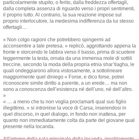
particolarmente stupito, o ferito, dalla freddezza offertagli,
dalla completa assenza di riguardo verso i propri sentimenti,
il proprio lutto. Al contrario, la sua reazione impose sul
proprio interlocutore, la medesima indifferenza da lui stesso
offertagli…
« Non colgo ragioni che potrebbero spingermi ad
acconsentire a tale pretesa. » replicò, aggrottando appena la
fronte e storcendo le labbra verso il basso, prima di scuotere
leggermente la testa, ornata da una immensa mole di sottili
treccine, secondo la moda della propria etnia shar’tiagha, le
quali ondeggiarono allora vistosamente, a sottolineare
maggiormente quel diniego « Forse, e dico forse, potrei
riconoscere simile diritto a parente, a un erede… ma non
sono a conoscenza dell’esistenza né dell’uno, né dell’altro.
»
« … a meno che tu non voglia proclamarti qual suo figlio
illegittimo. » si intromise la voce di Carsa, inserendosi in
quel discorso, in quel dialogo, in fondo non inattesa, per
quanto non immediatamente colta da parte del giovane qual
presente nella locanda.
All’interno della sala principale della locanda, insolitamente