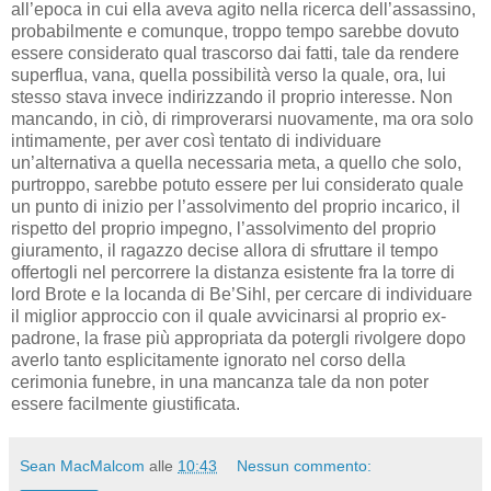
all’epoca in cui ella aveva agito nella ricerca dell’assassino,
probabilmente e comunque, troppo tempo sarebbe dovuto
essere considerato qual trascorso dai fatti, tale da rendere
superflua, vana, quella possibilità verso la quale, ora, lui
stesso stava invece indirizzando il proprio interesse. Non
mancando, in ciò, di rimproverarsi nuovamente, ma ora solo
intimamente, per aver così tentato di individuare
un’alternativa a quella necessaria meta, a quello che solo,
purtroppo, sarebbe potuto essere per lui considerato quale
un punto di inizio per l’assolvimento del proprio incarico, il
rispetto del proprio impegno, l’assolvimento del proprio
giuramento, il ragazzo decise allora di sfruttare il tempo
offertogli nel percorrere la distanza esistente fra la torre di
lord Brote e la locanda di Be’Sihl, per cercare di individuare
il miglior approccio con il quale avvicinarsi al proprio ex-
padrone, la frase più appropriata da potergli rivolgere dopo
averlo tanto esplicitamente ignorato nel corso della
cerimonia funebre, in una mancanza tale da non poter
essere facilmente giustificata.
Sean MacMalcom
alle
10:43
Nessun commento: