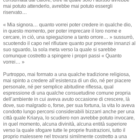
mai potuto attenderlo, avrebbe mai potuto essergli
riservato…
« Mia signora… quanto vorrei poter credere in qualche dio,
in questo momento, per poter imprecare il loro nome e
cercare, in ciò, una spiegazione a tanto orrore… » sussurrò,
scuotendo il capo nel rifiutare quanto pur presente innanzi al
suo sguardo, la sola meta verso la quale si sarebbe
comunque costretto a spingere i propri passi « Quanto
vorrei… »
Purtroppo, mai formato a una qualche tradizione religiosa,
mai spinto a credere all’esistenza di un dio, né per piacere
personale, né per semplice abitudine riflessa, qual
espressione di una qualche consuetudine comune propria
dell’ambiente in cui aveva avuto occasione di crescere, là
dove, suo malgrado o, forse, per sua fortuna, la vita lo aveva
condotto lungo percorsi considerabili bizzarri anche per una
città quale Kriarya, lo scudiero non avrebbe potuto invocare,
in quel momento, alcuna divinità, alcuna entità superiore
verso la quale sfogare tutte le proprie frustrazioni, tutto il
proprio malessere nel trovarsi similmente costretto a una