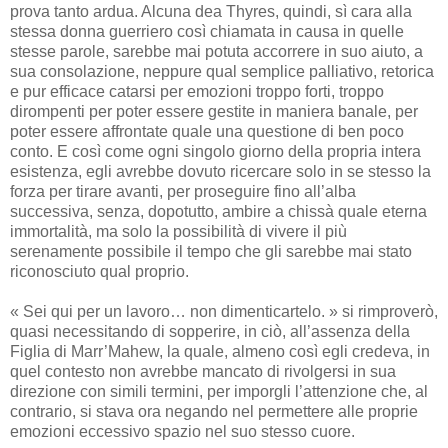
prova tanto ardua. Alcuna dea Thyres, quindi, sì cara alla
stessa donna guerriero così chiamata in causa in quelle
stesse parole, sarebbe mai potuta accorrere in suo aiuto, a
sua consolazione, neppure qual semplice palliativo, retorica
e pur efficace catarsi per emozioni troppo forti, troppo
dirompenti per poter essere gestite in maniera banale, per
poter essere affrontate quale una questione di ben poco
conto. E così come ogni singolo giorno della propria intera
esistenza, egli avrebbe dovuto ricercare solo in se stesso la
forza per tirare avanti, per proseguire fino all’alba
successiva, senza, dopotutto, ambire a chissà quale eterna
immortalità, ma solo la possibilità di vivere il più
serenamente possibile il tempo che gli sarebbe mai stato
riconosciuto qual proprio.
« Sei qui per un lavoro… non dimenticartelo. » si rimproverò,
quasi necessitando di sopperire, in ciò, all’assenza della
Figlia di Marr’Mahew, la quale, almeno così egli credeva, in
quel contesto non avrebbe mancato di rivolgersi in sua
direzione con simili termini, per imporgli l’attenzione che, al
contrario, si stava ora negando nel permettere alle proprie
emozioni eccessivo spazio nel suo stesso cuore.