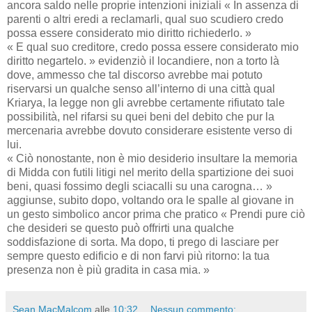
ancora saldo nelle proprie intenzioni iniziali « In assenza di
parenti o altri eredi a reclamarli, qual suo scudiero credo
possa essere considerato mio diritto richiederlo. »
« E qual suo creditore, credo possa essere considerato mio
diritto negartelo. » evidenziò il locandiere, non a torto là
dove, ammesso che tal discorso avrebbe mai potuto
riservarsi un qualche senso all’interno di una città qual
Kriarya, la legge non gli avrebbe certamente rifiutato tale
possibilità, nel rifarsi su quei beni del debito che pur la
mercenaria avrebbe dovuto considerare esistente verso di
lui.
« Ciò nonostante, non è mio desiderio insultare la memoria
di Midda con futili litigi nel merito della spartizione dei suoi
beni, quasi fossimo degli sciacalli su una carogna… »
aggiunse, subito dopo, voltando ora le spalle al giovane in
un gesto simbolico ancor prima che pratico « Prendi pure ciò
che desideri se questo può offrirti una qualche
soddisfazione di sorta. Ma dopo, ti prego di lasciare per
sempre questo edificio e di non farvi più ritorno: la tua
presenza non è più gradita in casa mia. »
Sean MacMalcom
alle
10:32
Nessun commento: