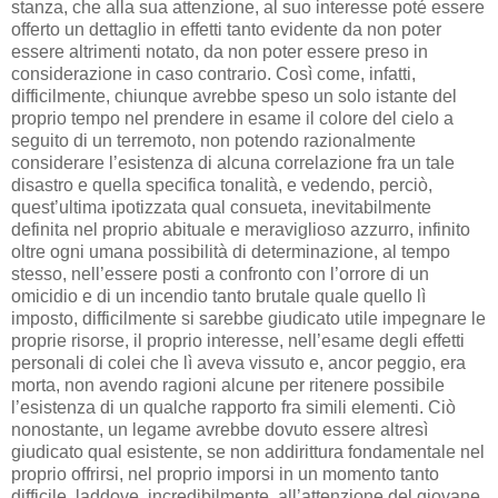
stanza, che alla sua attenzione, al suo interesse poté essere
offerto un dettaglio in effetti tanto evidente da non poter
essere altrimenti notato, da non poter essere preso in
considerazione in caso contrario. Così come, infatti,
difficilmente, chiunque avrebbe speso un solo istante del
proprio tempo nel prendere in esame il colore del cielo a
seguito di un terremoto, non potendo razionalmente
considerare l’esistenza di alcuna correlazione fra un tale
disastro e quella specifica tonalità, e vedendo, perciò,
quest’ultima ipotizzata qual consueta, inevitabilmente
definita nel proprio abituale e meraviglioso azzurro, infinito
oltre ogni umana possibilità di determinazione, al tempo
stesso, nell’essere posti a confronto con l’orrore di un
omicidio e di un incendio tanto brutale quale quello lì
imposto, difficilmente si sarebbe giudicato utile impegnare le
proprie risorse, il proprio interesse, nell’esame degli effetti
personali di colei che lì aveva vissuto e, ancor peggio, era
morta, non avendo ragioni alcune per ritenere possibile
l’esistenza di un qualche rapporto fra simili elementi. Ciò
nonostante, un legame avrebbe dovuto essere altresì
giudicato qual esistente, se non addirittura fondamentale nel
proprio offrirsi, nel proprio imporsi in un momento tanto
difficile, laddove, incredibilmente, all’attenzione del giovane