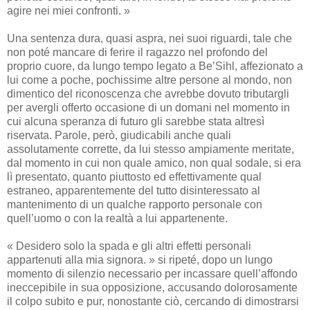
agire nei miei confronti. »
Una sentenza dura, quasi aspra, nei suoi riguardi, tale che
non poté mancare di ferire il ragazzo nel profondo del
proprio cuore, da lungo tempo legato a Be’Sihl, affezionato a
lui come a poche, pochissime altre persone al mondo, non
dimentico del riconoscenza che avrebbe dovuto tributargli
per avergli offerto occasione di un domani nel momento in
cui alcuna speranza di futuro gli sarebbe stata altresì
riservata. Parole, però, giudicabili anche quali
assolutamente corrette, da lui stesso ampiamente meritate,
dal momento in cui non quale amico, non qual sodale, si era
lì presentato, quanto piuttosto ed effettivamente qual
estraneo, apparentemente del tutto disinteressato al
mantenimento di un qualche rapporto personale con
quell’uomo o con la realtà a lui appartenente.
« Desidero solo la spada e gli altri effetti personali
appartenuti alla mia signora. » si ripeté, dopo un lungo
momento di silenzio necessario per incassare quell’affondo
ineccepibile in sua opposizione, accusando dolorosamente
il colpo subito e pur, nonostante ciò, cercando di dimostrarsi