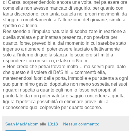
di Carsa, sorprendendolo ancora una volta, nel palesare ora
come ella non avesse mancato di seguirlo, per quanto con
tanta discrezione, con tanta cautela nei propri movimenti, da
sfuggire completamente all’attenzione del giovane, simile a
spettro o a felino.
Resistendo all’impulso naturale di sobbalzare in reazione a
quella svelata e pur inattesa presenza, non prevista per
quanto, forse, prevedibile, dal momento in cui sarebbe stato
ingenuo a ritenere di poter essere lasciato effettivamente
solo all’interno di quella stanza, lo scudiero si limitò a
rispondere con un secco, e falso: « No. »
« Non credo che potrai trovare molto… ma serviti pure, dato
che questo è il volere di Be’Sihl. » commentò ella,
mantenendosi fuori dalla porta, immobile e pur attenta a ogni
suo pur minimo gesto, dopotutto non meno sospetta nei suoi
riguardi rispetto a quanto egli non lo fosse nei propri, al
punto tale da non poter valutare saggio concedere a quella
figura l’ipotetica possibilità di eliminare prove utili a
riconoscerlo qual colpevole per quanto occorso.
Sean MacMalcom
alle
19:18
Nessun commento: