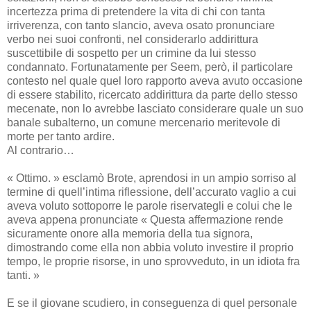
incertezza prima di pretendere la vita di chi con tanta
irriverenza, con tanto slancio, aveva osato pronunciare
verbo nei suoi confronti, nel considerarlo addirittura
suscettibile di sospetto per un crimine da lui stesso
condannato. Fortunatamente per Seem, però, il particolare
contesto nel quale quel loro rapporto aveva avuto occasione
di essere stabilito, ricercato addirittura da parte dello stesso
mecenate, non lo avrebbe lasciato considerare quale un suo
banale subalterno, un comune mercenario meritevole di
morte per tanto ardire.
Al contrario…
« Ottimo. » esclamò Brote, aprendosi in un ampio sorriso al
termine di quell’intima riflessione, dell’accurato vaglio a cui
aveva voluto sottoporre le parole riservategli e colui che le
aveva appena pronunciate « Questa affermazione rende
sicuramente onore alla memoria della tua signora,
dimostrando come ella non abbia voluto investire il proprio
tempo, le proprie risorse, in uno sprovveduto, in un idiota fra
tanti. »
E se il giovane scudiero, in conseguenza di quel personale