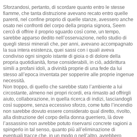
Sforzandosi, pertanto, di scordare quanto entro le stesse
fiamme, che tanta distruzione avevano recato entro quelle
parenti, nel confine proprio di quelle stanze, avessero anche
osato nei confronti del corpo della propria signora, Seem
cercò di offrire il proprio sguardo così come, un tempo,
sarebbe apparso dedito nell’osservazione, nello studio di
quegli stessi minerali che, per anni, avevano accompagnato
la sua intera esistenza, quei sassi con i quali aveva
condiviso ogni singolo istante di gioia o di dolore della
propria quotidianità, forse considerabili, in ciò, addirittura
simili a profani idoli, a divinità proprie di una fede da lui
stesso all’epoca inventata per sopperire alle proprie ingenue
necessità.
Non troppo, di quello che sarebbe stato l’ambiente a lui
circostante, almeno nei propri ricordi, era rimasto ad offrirgli
aiuto, collaborazione, in quella ricerca di indizi, lasciandogli
così supporre, senza eccessivo sforzo, come tutto l’incendio
non sarebbe dovuto essere considerato qual diretto, rivolto,
alla distruzione del corpo della donna guerriero, là dove
l’assassino non avrebbe potuto riservarsi concrete ragioni a
spingerlo in tal senso, quanto più all’eliminazione di
eventuali tracce che, in un modo o nell’altro, avrebbero