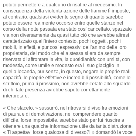
potuto permettere a qualcuno di risalire al medesimo. In
conseguenza della violenta azione delle fiamme lì imposte,
al contrario, qualsiasi evidente segno di quanto sarebbe
potuto essere realmente occorso entro quelle stanze nel
corso della notte passata era stato così cancellato, spazzato
via non diversamente da quasi tutto ciò che avrebbe altresì
caratterizzato quell’intero contesto, pochi oggetti, pochi
mobili, in effetti, e pur così espressivi dell’animo della loro
proprietaria, del modo che ella stessa si era da sempre
riservata di affrontare la vita, la quotidianità: con umiltà, con
modestia, come umile e modesto era il suo giaciglio in
quella locanda, pur senza, in questo, negare le proprie reali
capacità, le proprie effettive e incredibili possibilità, come lo
scrittoio, prima lì prossimo, non avrebbe celato allo sguardo
di chi tale presenza avrebbe saputo correttamente
interpretare.
« Che sfacelo. » sussurrò, nel ritrovarsi diviso fra emozioni
di paura e di demotivazione, nel comprendere quanto
difficile, forse impossibile, sarebbe stato per lui riuscire a
ottenere una qualche informazione utile da tanta distruzione.
« Ti aspettavi forse qualcosa di diverso?! » domandò la voce