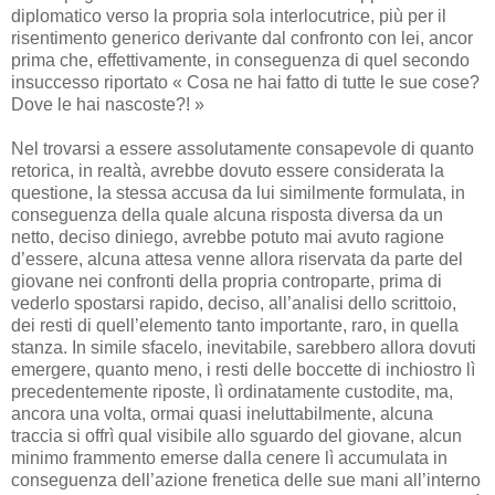
diplomatico verso la propria sola interlocutrice, più per il
risentimento generico derivante dal confronto con lei, ancor
prima che, effettivamente, in conseguenza di quel secondo
insuccesso riportato « Cosa ne hai fatto di tutte le sue cose?
Dove le hai nascoste?! »
Nel trovarsi a essere assolutamente consapevole di quanto
retorica, in realtà, avrebbe dovuto essere considerata la
questione, la stessa accusa da lui similmente formulata, in
conseguenza della quale alcuna risposta diversa da un
netto, deciso diniego, avrebbe potuto mai avuto ragione
d’essere, alcuna attesa venne allora riservata da parte del
giovane nei confronti della propria controparte, prima di
vederlo spostarsi rapido, deciso, all’analisi dello scrittoio,
dei resti di quell’elemento tanto importante, raro, in quella
stanza. In simile sfacelo, inevitabile, sarebbero allora dovuti
emergere, quanto meno, i resti delle boccette di inchiostro lì
precedentemente riposte, lì ordinatamente custodite, ma,
ancora una volta, ormai quasi ineluttabilmente, alcuna
traccia si offrì qual visibile allo sguardo del giovane, alcun
minimo frammento emerse dalla cenere lì accumulata in
conseguenza dell’azione frenetica delle sue mani all’interno