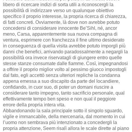
libero di ricercare indizi di sorta utili a riconoscergli la
possibilità di indirizzare verso un qualunque obiettivo
specifico il proprio interesse, la propria ricerca di chiarezza,
di fatti concreti. Ovviamente, là dove non avrebbe potuto
concedersi di considerare innocente Be’Sihl, né, ancor
meno, Carsa, apparentemente sua nuova compagna di
ventura, esprimere con franchezza il fine ultimo desiderato
in conseguenza di quella visita avrebbe potuto imporgli più
danni che benefici, arrivando paradossalmente a negargli la
possibilità ora invece riservatagli di giungere entro quelle
stesse stanze consumate dalle fiamme. Così, impegnandosi
a offrire il proprio miglior volto al pessimo giuoco impostogli
dal fato, egli accettò senza ulteriori repliche la condanna
appena emessa a suo discapito da parte del locandiere,
confidando, in cuor suo, di poter un domani riuscire a
considerare tanto impegno, tanto sacrificio personale, qual
effettivamente tempo ben speso e non qual il peggiore
errore della propria intera vita.
Abbandonando la sala principale sotto il singolo sguardo,
vigile e immancabile, della mercenaria, dal momento in cui
l’uomo non sembrava più intenzionato a concedergli la
propria attenzione, Seem risalì allora le scale dirette al piano