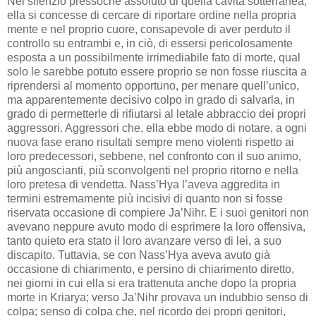
Nel silenzio pressoché assoluto di quella cavità sotterranea,
ella si concesse di cercare di riportare ordine nella propria
mente e nel proprio cuore, consapevole di aver perduto il
controllo su entrambi e, in ciò, di essersi pericolosamente
esposta a un possibilmente irrimediabile fato di morte, qual
solo le sarebbe potuto essere proprio se non fosse riuscita a
riprendersi al momento opportuno, per menare quell’unico,
ma apparentemente decisivo colpo in grado di salvarla, in
grado di permetterle di rifiutarsi al letale abbraccio dei propri
aggressori. Aggressori che, ella ebbe modo di notare, a ogni
nuova fase erano risultati sempre meno violenti rispetto ai
loro predecessori, sebbene, nel confronto con il suo animo,
più angoscianti, più sconvolgenti nel proprio ritorno e nella
loro pretesa di vendetta. Nass’Hya l’aveva aggredita in
termini estremamente più incisivi di quanto non si fosse
riservata occasione di compiere Ja’Nihr. E i suoi genitori non
avevano neppure avuto modo di esprimere la loro offensiva,
tanto quieto era stato il loro avanzare verso di lei, a suo
discapito. Tuttavia, se con Nass’Hya aveva avuto già
occasione di chiarimento, e persino di chiarimento diretto,
nei giorni in cui ella si era trattenuta anche dopo la propria
morte in Kriarya; verso Ja’Nihr provava un indubbio senso di
colpa; senso di colpa che, nel ricordo dei propri genitori,