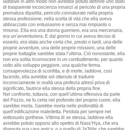
laddove in altro modo non avrebbe potuto definire uno stato
di trasparente incoscienza innanzi al pericolo di una propria
prematura dipartita, pericolo connaturato nella propria
stessa professione, nella scelta di vita che ella aveva
abbracciato con entusiasmo e senza mai rimpianto o
rimorso. Ella era una donna guerriero, era una mercenaria,
era un’avventuriera. E dal giorno in cui aveva deciso di
esserlo, era stata anche certa che, presto o tardi, una delle
proprie avventure, una delle proprie missioni, una delle
proprie battaglie sarebbe stata l’ultima. Ciò nonostante, ella
non era solita riconoscere in un combattimento, per quanto
volto allo sviluppo peggiore, una qualche ferma
consapevolezza di sconfitta, e di morte, laddove, così
facendo, ella avrebbe sol ottenuto di tradurre
inconsciamente in realtà una profezia altresì priva di
significato, fautrice ella stessa della propria fine.
Nel confronto, tuttavia, con quell’ultima offensiva da parte
del Pozzo, ne fu certa nel profondo del proprio cuore, ella
sarebbe morta. Sarebbe morta nelle profondità di
quell’edificazione maledetta. Perduta per sempre nel
sottosuolo gorthese. Vittima di se stessa, laddove ella
avrebbe potuto opporsi allo spettro di Nass’Hya, che era
divenuta sua cara amica, o a quello di Ja’Nihr, che sarebbe