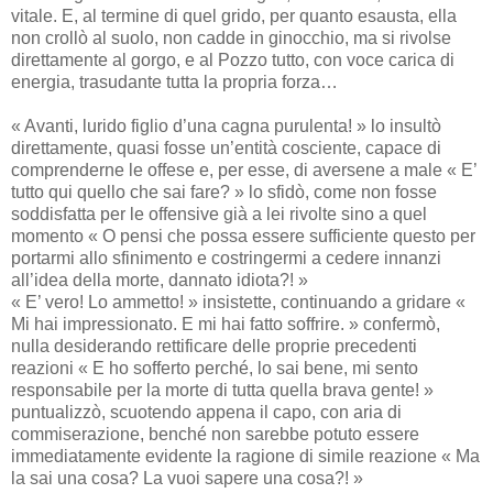
vitale. E, al termine di quel grido, per quanto esausta, ella
non crollò al suolo, non cadde in ginocchio, ma si rivolse
direttamente al gorgo, e al Pozzo tutto, con voce carica di
energia, trasudante tutta la propria forza…
« Avanti, lurido figlio d’una cagna purulenta! » lo insultò
direttamente, quasi fosse un’entità cosciente, capace di
comprenderne le offese e, per esse, di aversene a male « E’
tutto qui quello che sai fare? » lo sfidò, come non fosse
soddisfatta per le offensive già a lei rivolte sino a quel
momento « O pensi che possa essere sufficiente questo per
portarmi allo sfinimento e costringermi a cedere innanzi
all’idea della morte, dannato idiota?! »
« E’ vero! Lo ammetto! » insistette, continuando a gridare «
Mi hai impressionato. E mi hai fatto soffrire. » confermò,
nulla desiderando rettificare delle proprie precedenti
reazioni « E ho sofferto perché, lo sai bene, mi sento
responsabile per la morte di tutta quella brava gente! »
puntualizzò, scuotendo appena il capo, con aria di
commiserazione, benché non sarebbe potuto essere
immediatamente evidente la ragione di simile reazione « Ma
la sai una cosa? La vuoi sapere una cosa?! »