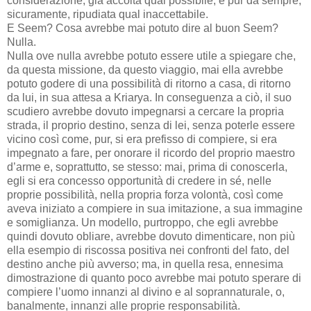
considerazione, già accolta qual possibile, e pur da sempre,
sicuramente, ripudiata qual inaccettabile.
E Seem? Cosa avrebbe mai potuto dire al buon Seem?
Nulla.
Nulla ove nulla avrebbe potuto essere utile a spiegare che,
da questa missione, da questo viaggio, mai ella avrebbe
potuto godere di una possibilità di ritorno a casa, di ritorno
da lui, in sua attesa a Kriarya. In conseguenza a ciò, il suo
scudiero avrebbe dovuto impegnarsi a cercare la propria
strada, il proprio destino, senza di lei, senza poterle essere
vicino così come, pur, si era prefisso di compiere, si era
impegnato a fare, per onorare il ricordo del proprio maestro
d’arme e, soprattutto, se stesso: mai, prima di conoscerla,
egli si era concesso opportunità di credere in sé, nelle
proprie possibilità, nella propria forza volontà, così come
aveva iniziato a compiere in sua imitazione, a sua immagine
e somiglianza. Un modello, purtroppo, che egli avrebbe
quindi dovuto obliare, avrebbe dovuto dimenticare, non più
ella esempio di riscossa positiva nei confronti del fato, del
destino anche più avverso; ma, in quella resa, ennesima
dimostrazione di quanto poco avrebbe mai potuto sperare di
compiere l’uomo innanzi al divino e al soprannaturale, o,
banalmente, innanzi alle proprie responsabilità.