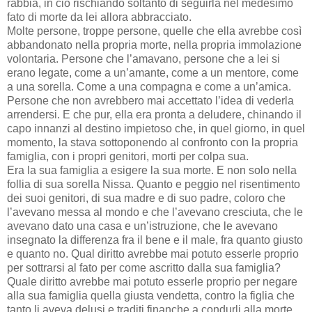
rabbia, in ciò rischiando soltanto di seguirla nel medesimo
fato di morte da lei allora abbracciato.
Molte persone, troppe persone, quelle che ella avrebbe così
abbandonato nella propria morte, nella propria immolazione
volontaria. Persone che l’amavano, persone che a lei si
erano legate, come a un’amante, come a un mentore, come
a una sorella. Come a una compagna e come a un’amica.
Persone che non avrebbero mai accettato l’idea di vederla
arrendersi. E che pur, ella era pronta a deludere, chinando il
capo innanzi al destino impietoso che, in quel giorno, in quel
momento, la stava sottoponendo al confronto con la propria
famiglia, con i propri genitori, morti per colpa sua.
Era la sua famiglia a esigere la sua morte. E non solo nella
follia di sua sorella Nissa. Quanto e peggio nel risentimento
dei suoi genitori, di sua madre e di suo padre, coloro che
l’avevano messa al mondo e che l’avevano cresciuta, che le
avevano dato una casa e un’istruzione, che le avevano
insegnato la differenza fra il bene e il male, fra quanto giusto
e quanto no. Qual diritto avrebbe mai potuto esserle proprio
per sottrarsi al fato per come ascritto dalla sua famiglia?
Quale diritto avrebbe mai potuto esserle proprio per negare
alla sua famiglia quella giusta vendetta, contro la figlia che
tanto li aveva delusi e traditi finanche a condurli alla morte,