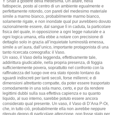
Y’Shalf a godere della medesima. Un altare, nella
fattispecie, posto al centro di un ambiente egualmente e
perfettamente rotondo, con pareti del medesimo materiale
simile a marmo bianco, probabilmente marmo bianco,
solamente rigate, e non inondate qual pur avrebbero dovuto
razionalmente essere, dal sangue lì in caduta, la particolare
fisica del quale, in opposizione a ogni legge naturale e a
ogni logica umana, ella ebbe a notare con precisione di
dettaglio solo in grazia all’inquietate luminosità emessa,
simile a un’aura, dall’unico, importante protagonista di una
tanto ricercata coreografia: il Vaso.
Un vaso, il Vaso della leggenda, effettivamente tale,
addirittura giudicabile, nella propria presenza, di foggia
sufficientemente povera, soprattutto nel confronto con la
raffinatezza del luogo ove era stato riposto lontano da
sguardi indiscreti per tanti secoli, forse millenni; e di
dimensioni altrettanto compatte, da poter essere trasportato
comodamente in una sola mano, certo, e pur da rendere
legittimi dubbi sulla sua effettiva capienza e su quanto
liquido, al suo interno, sarebbe potuto essere ancora
considerato qual presente. Un vaso, il Vaso di D’Ana P-Or,
che, in tutto ciò, probabilmente ella non avrebbe neppure
ritenuto degno di particolare attenzione, non fosse stato per