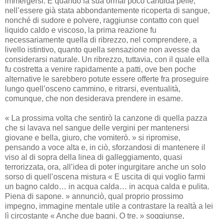
immergersi. E quando la sua ormai poco candida pelle,
nell’essere già stata abbondantemente ricoperta di sangue,
nonché di sudore e polvere, raggiunse contatto con quel
liquido caldo e viscoso, la prima reazione fu
necessariamente quella di ribrezzo, nel comprendere, a
livello istintivo, quanto quella sensazione non avesse da
considerarsi naturale. Un ribrezzo, tuttavia, con il quale ella
fu costretta a venire rapidamente a patti, ove ben poche
alternative le sarebbero potute essere offerte fra proseguire
lungo quell’osceno cammino, e ritrarsi, eventualità,
comunque, che non desiderava prendere in esame.
« La prossima volta che sentirò la canzone di quella pazza
che si lavava nel sangue delle vergini per mantenersi
giovane e bella, giuro, che vomiterò. » si ripromise,
pensando a voce alta e, in ciò, sforzandosi di mantenere il
viso al di sopra della linea di galleggiamento, quasi
terrorizzata, ora, all’idea di poter ingurgitare anche un solo
sorso di quell’oscena mistura « E uscita di qui voglio farmi
un bagno caldo… in acqua calda… in acqua calda e pulita.
Piena di sapone. » annunciò, qual proprio prossimo
impegno, immagine mentale utile a contrastare la realtà a lei
lì circostante « Anche due bagni. O tre. » soggiunse,