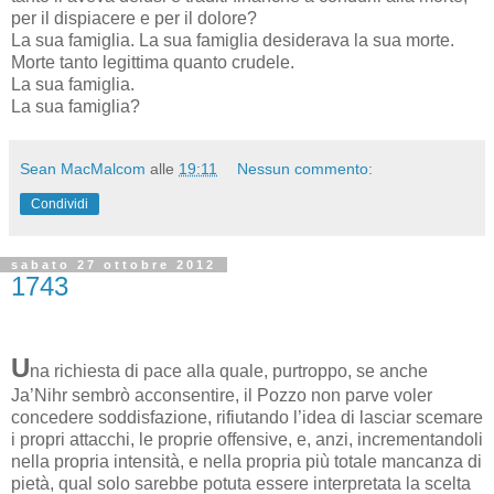
per il dispiacere e per il dolore?
La sua famiglia. La sua famiglia desiderava la sua morte.
Morte tanto legittima quanto crudele.
La sua famiglia.
La sua famiglia?
Sean MacMalcom
alle
19:11
Nessun commento:
Condividi
sabato 27 ottobre 2012
1743
U
na richiesta di pace alla quale, purtroppo, se anche
Ja’Nihr sembrò acconsentire, il Pozzo non parve voler
concedere soddisfazione, rifiutando l’idea di lasciar scemare
i propri attacchi, le proprie offensive, e, anzi, incrementandoli
nella propria intensità, e nella propria più totale mancanza di
pietà, qual solo sarebbe potuta essere interpretata la scelta