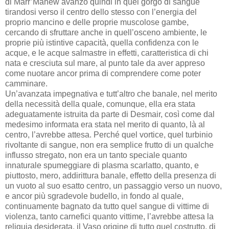
di Marr’Mahew avanzò quindi in quel gorgo di sangue
tirandosi verso il centro dello stesso con l’energia del
proprio mancino e delle proprie muscolose gambe,
cercando di sfruttare anche in quell’osceno ambiente, le
proprie più istintive capacità, quella confidenza con le
acque, e le acque salmastre in effetti, caratteristica di chi
nata e cresciuta sul mare, al punto tale da aver appreso
come nuotare ancor prima di comprendere come poter
camminare.
Un’avanzata impegnativa e tutt’altro che banale, nel merito
della necessità della quale, comunque, ella era stata
adeguatamente istruita da parte di Desmair, così come dal
medesimo informata era stata nel merito di quanto, là al
centro, l’avrebbe attesa. Perché quel vortice, quel turbinio
rivoltante di sangue, non era semplice frutto di un qualche
influsso stregato, non era un tanto speciale quanto
innaturale spumeggiare di plasma scarlatto, quanto, e
piuttosto, mero, addirittura banale, effetto della presenza di
un vuoto al suo esatto centro, un passaggio verso un nuovo,
e ancor più sgradevole budello, in fondo al quale,
continuamente bagnato da tutto quel sangue di vittime di
violenza, tanto carnefici quanto vittime, l’avrebbe attesa la
reliquia desiderata, il Vaso origine di tutto quel costrutto, di