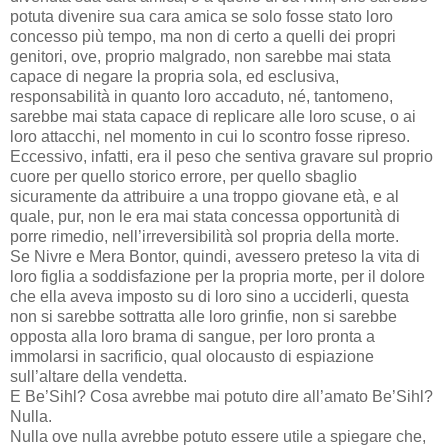
potuta divenire sua cara amica se solo fosse stato loro
concesso più tempo, ma non di certo a quelli dei propri
genitori, ove, proprio malgrado, non sarebbe mai stata
capace di negare la propria sola, ed esclusiva,
responsabilità in quanto loro accaduto, né, tantomeno,
sarebbe mai stata capace di replicare alle loro scuse, o ai
loro attacchi, nel momento in cui lo scontro fosse ripreso.
Eccessivo, infatti, era il peso che sentiva gravare sul proprio
cuore per quello storico errore, per quello sbaglio
sicuramente da attribuire a una troppo giovane età, e al
quale, pur, non le era mai stata concessa opportunità di
porre rimedio, nell’irreversibilità sol propria della morte.
Se Nivre e Mera Bontor, quindi, avessero preteso la vita di
loro figlia a soddisfazione per la propria morte, per il dolore
che ella aveva imposto su di loro sino a ucciderli, questa
non si sarebbe sottratta alle loro grinfie, non si sarebbe
opposta alla loro brama di sangue, per loro pronta a
immolarsi in sacrificio, qual olocausto di espiazione
sull’altare della vendetta.
E Be’Sihl? Cosa avrebbe mai potuto dire all’amato Be’Sihl?
Nulla.
Nulla ove nulla avrebbe potuto essere utile a spiegare che,