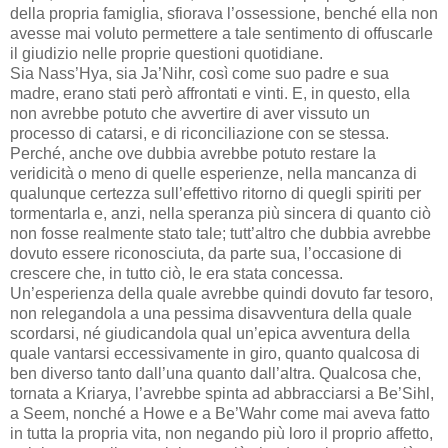
della propria famiglia, sfiorava l’ossessione, benché ella non
avesse mai voluto permettere a tale sentimento di offuscarle
il giudizio nelle proprie questioni quotidiane.
Sia Nass’Hya, sia Ja’Nihr, così come suo padre e sua
madre, erano stati però affrontati e vinti. E, in questo, ella
non avrebbe potuto che avvertire di aver vissuto un
processo di catarsi, e di riconciliazione con se stessa.
Perché, anche ove dubbia avrebbe potuto restare la
veridicità o meno di quelle esperienze, nella mancanza di
qualunque certezza sull’effettivo ritorno di quegli spiriti per
tormentarla e, anzi, nella speranza più sincera di quanto ciò
non fosse realmente stato tale; tutt’altro che dubbia avrebbe
dovuto essere riconosciuta, da parte sua, l’occasione di
crescere che, in tutto ciò, le era stata concessa.
Un’esperienza della quale avrebbe quindi dovuto far tesoro,
non relegandola a una pessima disavventura della quale
scordarsi, né giudicandola qual un’epica avventura della
quale vantarsi eccessivamente in giro, quanto qualcosa di
ben diverso tanto dall’una quanto dall’altra. Qualcosa che,
tornata a Kriarya, l’avrebbe spinta ad abbracciarsi a Be’Sihl,
a Seem, nonché a Howe e a Be’Wahr come mai aveva fatto
in tutta la propria vita, non negando più loro il proprio affetto,