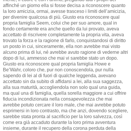
affinché un giorno ella si fosse decisa a riconoscere quanto
la loro amicizia, ormai, avesse trasceso i limiti dell’amicizia,
per divenire qualcosa di più. Giusto era riconoscere qual
propria famiglia Seem, colui che per suo amore, qual in
fondo certamente era anche quello da lui provato, aveva
accettato di riscrivere completamente la propria vita, aveva
trovato la forza e la ragione di farlo, conquistandosi di diritto
un posto in cui, sinceramente, ella non avrebbe mai visto
alcuno prima di lui, né avrebbe avuto ragione di vederne altri
dopo di lui, ammesso che mai vi sarebbe stato un dopo.
Giusto era riconoscere qual propria famiglia Howe e
Be’Wahr, coloro che, pur non conoscendola, pur nulla
sapendo di lei al di fuori di qualche leggenda, avevano
accettato sin da subito di affidarsi a lei, alla sua saggezza,
alla sua maturità, accogliendola non solo qual una guida,
ma qual una di famiglia, quella sorella maggiore a cui offrire
fiducia incondizionata nella consapevolezza che mai
avrebbe potuto cercare il loro male, che mai avrebbe potuto
esprimersi in loro contrasto, ma che anzi, dovendo scegliere,
sarebbe stata pronta al sacrificio per la loro salvezza, così
come era già accaduto durante la loro prima avventura
insieme, durante il recupero della corona perduta della