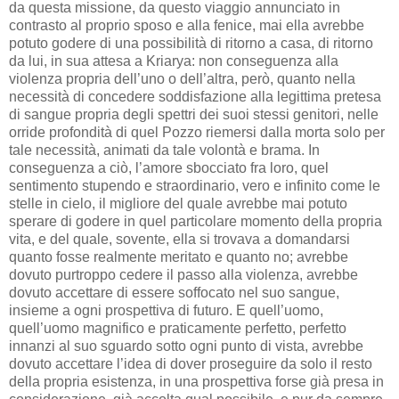
da questa missione, da questo viaggio annunciato in
contrasto al proprio sposo e alla fenice, mai ella avrebbe
potuto godere di una possibilità di ritorno a casa, di ritorno
da lui, in sua attesa a Kriarya: non conseguenza alla
violenza propria dell’uno o dell’altra, però, quanto nella
necessità di concedere soddisfazione alla legittima pretesa
di sangue propria degli spettri dei suoi stessi genitori, nelle
orride profondità di quel Pozzo riemersi dalla morta solo per
tale necessità, animati da tale volontà e brama. In
conseguenza a ciò, l’amore sbocciato fra loro, quel
sentimento stupendo e straordinario, vero e infinito come le
stelle in cielo, il migliore del quale avrebbe mai potuto
sperare di godere in quel particolare momento della propria
vita, e del quale, sovente, ella si trovava a domandarsi
quanto fosse realmente meritato e quanto no; avrebbe
dovuto purtroppo cedere il passo alla violenza, avrebbe
dovuto accettare di essere soffocato nel suo sangue,
insieme a ogni prospettiva di futuro. E quell’uomo,
quell’uomo magnifico e praticamente perfetto, perfetto
innanzi al suo sguardo sotto ogni punto di vista, avrebbe
dovuto accettare l’idea di dover proseguire da solo il resto
della propria esistenza, in una prospettiva forse già presa in