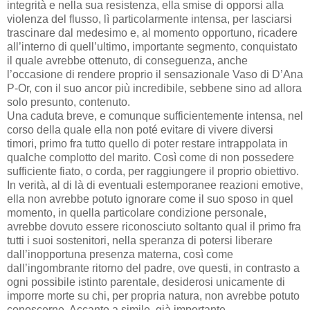
integrità e nella sua resistenza, ella smise di opporsi alla
violenza del flusso, lì particolarmente intensa, per lasciarsi
trascinare dal medesimo e, al momento opportuno, ricadere
all’interno di quell’ultimo, importante segmento, conquistato
il quale avrebbe ottenuto, di conseguenza, anche
l’occasione di rendere proprio il sensazionale Vaso di D’Ana
P-Or, con il suo ancor più incredibile, sebbene sino ad allora
solo presunto, contenuto.
Una caduta breve, e comunque sufficientemente intensa, nel
corso della quale ella non poté evitare di vivere diversi
timori, primo fra tutto quello di poter restare intrappolata in
qualche complotto del marito. Così come di non possedere
sufficiente fiato, o corda, per raggiungere il proprio obiettivo.
In verità, al di là di eventuali estemporanee reazioni emotive,
ella non avrebbe potuto ignorare come il suo sposo in quel
momento, in quella particolare condizione personale,
avrebbe dovuto essere riconosciuto soltanto qual il primo fra
tutti i suoi sostenitori, nella speranza di potersi liberare
dall’inopportuna presenza materna, così come
dall’ingombrante ritorno del padre, ove questi, in contrasto a
ogni possibile istinto parentale, desiderosi unicamente di
imporre morte su chi, per propria natura, non avrebbe potuto
conoscerne. Accanto a simile, già importante,