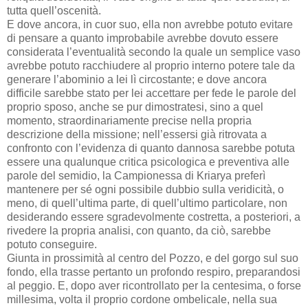
tutta quell’oscenità.
E dove ancora, in cuor suo, ella non avrebbe potuto evitare
di pensare a quanto improbabile avrebbe dovuto essere
considerata l’eventualità secondo la quale un semplice vaso
avrebbe potuto racchiudere al proprio interno potere tale da
generare l’abominio a lei lì circostante; e dove ancora
difficile sarebbe stato per lei accettare per fede le parole del
proprio sposo, anche se pur dimostratesi, sino a quel
momento, straordinariamente precise nella propria
descrizione della missione; nell’essersi già ritrovata a
confronto con l’evidenza di quanto dannosa sarebbe potuta
essere una qualunque critica psicologica e preventiva alle
parole del semidio, la Campionessa di Kriarya preferì
mantenere per sé ogni possibile dubbio sulla veridicità, o
meno, di quell’ultima parte, di quell’ultimo particolare, non
desiderando essere sgradevolmente costretta, a posteriori, a
rivedere la propria analisi, con quanto, da ciò, sarebbe
potuto conseguire.
Giunta in prossimità al centro del Pozzo, e del gorgo sul suo
fondo, ella trasse pertanto un profondo respiro, preparandosi
al peggio. E, dopo aver ricontrollato per la centesima, o forse
millesima, volta il proprio cordone ombelicale, nella sua