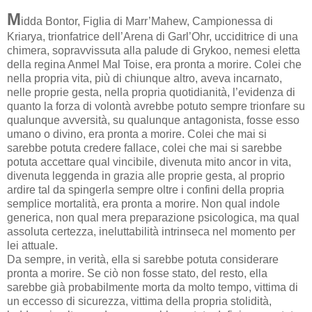
M
idda Bontor, Figlia di Marr’Mahew, Campionessa di
Kriarya, trionfatrice dell’Arena di Garl’Ohr, ucciditrice di una
chimera, sopravvissuta alla palude di Grykoo, nemesi eletta
della regina Anmel Mal Toise, era pronta a morire. Colei che
nella propria vita, più di chiunque altro, aveva incarnato,
nelle proprie gesta, nella propria quotidianità, l’evidenza di
quanto la forza di volontà avrebbe potuto sempre trionfare su
qualunque avversità, su qualunque antagonista, fosse esso
umano o divino, era pronta a morire. Colei che mai si
sarebbe potuta credere fallace, colei che mai si sarebbe
potuta accettare qual vincibile, divenuta mito ancor in vita,
divenuta leggenda in grazia alle proprie gesta, al proprio
ardire tal da spingerla sempre oltre i confini della propria
semplice mortalità, era pronta a morire. Non qual indole
generica, non qual mera preparazione psicologica, ma qual
assoluta certezza, ineluttabilità intrinseca nel momento per
lei attuale.
Da sempre, in verità, ella si sarebbe potuta considerare
pronta a morire. Se ciò non fosse stato, del resto, ella
sarebbe già probabilmente morta da molto tempo, vittima di
un eccesso di sicurezza, vittima della propria stolidità,