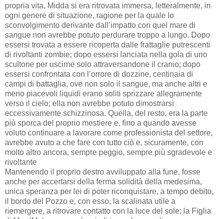
propria vita, Midda si era ritrovata immersa, letteralmente, in
ogni genere di situazione, ragione per la quale lo
sconvolgimento derivante dall’impatto con quel mare di
sangue non avrebbe potuto perdurare troppo a lungo. Dopo
essersi trovata a essere ricoperta dalle frattaglie putrescenti
di rivoltanti zombie; dopo essersi lanciata nella gola di uno
scultone per uscirne solo attraversandone il cranio; dopo
essersi confrontata con l’orrore di dozzine, centinaia di
campi di battaglia, ove non solo il sangue, ma anche altri e
meno piacevoli liquidi erano soliti sprizzare allegramente
verso il cielo; ella non avrebbe potuto dimostrarsi
eccessivamente schizzinosa. Quella, del resto, era la parte
più sporca del proprio mestiere e, fino a quando avesse
voluto continuare a lavorare come professionista del settore,
avrebbe avuto a che fare con tutto ciò e, sicuramente, con
molto altro ancora, sempre peggio, sempre più sgradevole e
rivoltante
Mantenendo il proprio destro avviluppato alla fune, fosse
anche per accertarsi della ferma solidità della medesima,
unica speranza per lei di poter riconquistare, a tempo debito,
il bordo del Pozzo e, con esso, la scalinata utile a
riemergere, a ritrovare contatto con la luce del sole; la Figlia