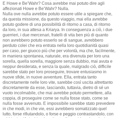
E Howe e Be’Wahr? Cosa avrebbe mai potuto dire agli
affezionati Howe e Be’Wahr? Nulla.
Nulla ove nulla avrebbe potuto essere utile a spiegare che,
da questa missione, da questo viaggio, mai ella avrebbe
potuto godere di una possibilità di ritorno a casa, di ritorno
da loro, in sua attesa a Kriarya. In conseguenza a ciò, i due
guerrieri, i due mercenari, fratelli di vita ben più di quanto
non avrebbero potuto esserlo se di sangue, avrebbero
perduto colei che era entrata nella loro quotidianità quasi
per caso, per giuoco più che per volontà, ma che, facilmente,
in maniera spontanea, naturale, era divenuta per loro una
sorella, quella sorella, maggiore senza dubbio, mai avuta e
neppur desiderata, e senza la quale, malgrado ciò, difficile
sarebbe stato per loro proseguire, trovare entusiasmo in
nuove sfide, in nuove avventure. Ella, entrata tanto
discretamente nelle loro vite, sarebbe così uscita altrettanto
discretamente da esse, lasciando, tuttavia, dietro di sé un
vuoto incolmabile, che mai avrebbe potuto permettere, alla
coppia, di proseguire come se nulla fosse stato, come se
nulla fosse avvenuto. E impossibile sarebbe stato prevedere
in che modi, in che vie, essi avrebbero somatizzato quel
lutto, forse rifiutandolo, o forse e peggio contrastandolo, con