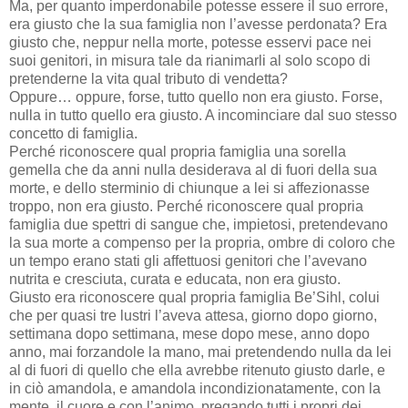
Ma, per quanto imperdonabile potesse essere il suo errore,
era giusto che la sua famiglia non l’avesse perdonata? Era
giusto che, neppur nella morte, potesse esservi pace nei
suoi genitori, in misura tale da rianimarli al solo scopo di
pretenderne la vita qual tributo di vendetta?
Oppure… oppure, forse, tutto quello non era giusto. Forse,
nulla in tutto quello era giusto. A incominciare dal suo stesso
concetto di famiglia.
Perché riconoscere qual propria famiglia una sorella
gemella che da anni nulla desiderava al di fuori della sua
morte, e dello sterminio di chiunque a lei si affezionasse
troppo, non era giusto. Perché riconoscere qual propria
famiglia due spettri di sangue che, impietosi, pretendevano
la sua morte a compenso per la propria, ombre di coloro che
un tempo erano stati gli affettuosi genitori che l’avevano
nutrita e cresciuta, curata e educata, non era giusto.
Giusto era riconoscere qual propria famiglia Be’Sihl, colui
che per quasi tre lustri l’aveva attesa, giorno dopo giorno,
settimana dopo settimana, mese dopo mese, anno dopo
anno, mai forzandole la mano, mai pretendendo nulla da lei
al di fuori di quello che ella avrebbe ritenuto giusto darle, e
in ciò amandola, e amandola incondizionatamente, con la
mente, il cuore e con l’animo, pregando tutti i propri dei