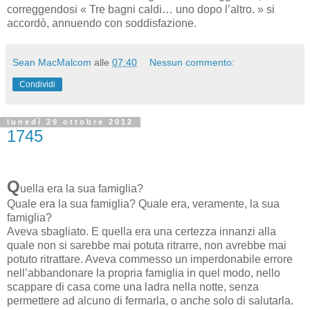
correggendosi « Tre bagni caldi… uno dopo l’altro. » si
accordò, annuendo con soddisfazione.
Sean MacMalcom
alle
07:40
Nessun commento:
Condividi
lunedì 29 ottobre 2012
1745
Q
uella era la sua famiglia?
Quale era la sua famiglia? Quale era, veramente, la sua
famiglia?
Aveva sbagliato. E quella era una certezza innanzi alla
quale non si sarebbe mai potuta ritrarre, non avrebbe mai
potuto ritrattare. Aveva commesso un imperdonabile errore
nell’abbandonare la propria famiglia in quel modo, nello
scappare di casa come una ladra nella notte, senza
permettere ad alcuno di fermarla, o anche solo di salutarla.