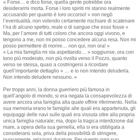
« Forse… e dico forse, quella gente potrebbe ora
desiderarmi morta. Forse i loro spiriti mi stanno realmente
accusando per quanto è loro occorso! » non negò
l’eventualità, non volendo certamente rischiare di scatenare
l’ira di alcuno spettro, reale o di sangue che esso fosse «
Ma, per l’amore di tutti coloro che ancora oggi vivono, e
tengono a me, non mi posso concedere alcuna resa. Non mi
posso permettere di morire… non qui, non ora! »
« La mia famiglia mi sta aspettando… » soggiunse, ora con
tono più moderato, non più rivolta verso il Pozzo, quanto
verso se stessa, quasi a costringersi a ricordare
quell’importante dettaglio « … e io non intendo deluderla.
Non intendo deludere nessuno. »
Per troppi anni, la donna guerriero più famosa in
quell’angolo di mondo, si era negata la consapevolezza di
avere ancora una famiglia alla quale offrire riferimento. Nella
sua memoria erano le famiglie alle quali era appartenuta, gli
equipaggi delle navi sulle quali era vissuta oltre alla propria
unica famiglia naturale; ma, dopo la tragica interdizione dal
mare, a opera della sua gemella, ella si era obbligata a
considerarsi sola, priva della possibilità di stringere,
nuovamente, relazioni durature. Per questo ogni suo