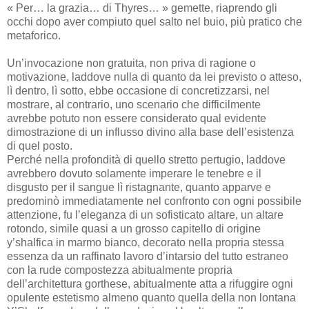
« Per… la grazia… di Thyres… » gemette, riaprendo gli
occhi dopo aver compiuto quel salto nel buio, più pratico che
metaforico.
Un’invocazione non gratuita, non priva di ragione o
motivazione, laddove nulla di quanto da lei previsto o atteso,
lì dentro, lì sotto, ebbe occasione di concretizzarsi, nel
mostrare, al contrario, uno scenario che difficilmente
avrebbe potuto non essere considerato qual evidente
dimostrazione di un influsso divino alla base dell’esistenza
di quel posto.
Perché nella profondità di quello stretto pertugio, laddove
avrebbero dovuto solamente imperare le tenebre e il
disgusto per il sangue lì ristagnante, quanto apparve e
predominò immediatamente nel confronto con ogni possibile
attenzione, fu l’eleganza di un sofisticato altare, un altare
rotondo, simile quasi a un grosso capitello di origine
y’shalfica in marmo bianco, decorato nella propria stessa
essenza da un raffinato lavoro d’intarsio del tutto estraneo
con la rude compostezza abitualmente propria
dell’architettura gorthese, abitualmente atta a rifuggire ogni
opulente estetismo almeno quanto quella della non lontana