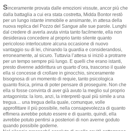
S
inceramente provata dalle emozioni vissute, ancor più che
dalla battaglia a cui era stata costretta, Midda Bontor restò
per un lungo istante immobile e ansimante, in attesa della
nuova replica del Pozzo del Sangue alle sue parole. Lunghi
dal credere di averla avuta vinta tanto facilmente, ella non
desiderava concedere al proprio tanto silente quanto
pericoloso interlocutore alcuna occasione di nuovo
vantaggio su di lei, chinando la guardia e considerandosi,
erroneamente, al sicuro. Tuttavia l’attesa si iniziò a protrarre
per un tempo sempre più lungo. E quelli che erano istanti,
presto divenne addirittura un quarto d’ora, trascorso il quale
ella si concesse di crollare in ginocchio, sinceramente
bisognosa di un momento di requie, tanto psicologica
quanto fisica, prima di poter pensare di proseguire. Non che
ella si fosse convinta di aver già avuto la meglio sul proprio
antagonista: la loro, anzi, la interpretò qual più simile a una
tregua… una tregua della quale, comunque, volle
approfittare il più possibile, nella consapevolezza di quanto
effimera avrebbe potuto essere e di quanto, quindi, ella
avrebbe potuto pentirsi a posteriori di non averne goduto
quando possibile goderne.