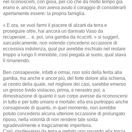
nel riconoscerli, con gioia, per ciò che da molto tempo già
erano e, ancora, non aveva avuto il coraggio di considerarli
apertamente essere: la propria famiglia.
« E ora, se vuoi farmi il piacere di alzarti da terra e
proseguire oltre, hai ancora un dannato Vaso da
recuperare… e, poi, una gamba da ricucirti. » si suggerì,
sarcasticamente, non volendo concedersi occasione di
eccessiva indolenza, qual pur avrebbe rischiato nel restare
troppo a lungo lì immobile, così piegata al suolo, qual stava
lì rimanendo.
Ben consapevole, infatti e ormai, non solo della ferita alla
gamba, ma anche e ancor più, del forte dolore alla schiena,
al centro della quale, nel migliore dei casi, sarebbe emerso
un grosso livido violaceo, prima, e nerastro poi, a
dimostrazione di quanto il suo corpo avesse da riconoscersi
in tutto e per tutto umano e mortale; ella era purtroppo anche
consapevole di quanto, in quel momento, non avrebbe
potuto concedersi alcuna ulteriore occasione di prolungato
riposo, nella volontà di non rendere tale sosta
sgradevolmente e tragicamente imperitura.
Così, risollevatasi da terra e gettato uno sguardo alla torcia,