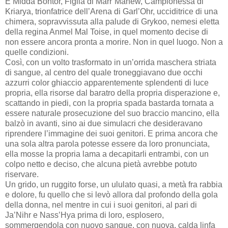
E Midda Bontor, Figlia di Marr’Mahew, Campionessa di
Kriarya, trionfatrice dell’Arena di Garl’Ohr, ucciditrice di una
chimera, sopravvissuta alla palude di Grykoo, nemesi eletta
della regina Anmel Mal Toise, in quel momento decise di
non essere ancora pronta a morire. Non in quel luogo. Non a
quelle condizioni.
Così, con un volto trasformato in un’orrida maschera striata
di sangue, al centro del quale troneggiavano due occhi
azzurri color ghiaccio apparentemente splendenti di luce
propria, ella risorse dal baratro della propria disperazione e,
scattando in piedi, con la propria spada bastarda tornata a
essere naturale prosecuzione del suo braccio mancino, ella
balzò in avanti, sino ai due simulacri che desideravano
riprendere l’immagine dei suoi genitori. E prima ancora che
una sola altra parola potesse essere da loro pronunciata,
ella mosse la propria lama a decapitarli entrambi, con un
colpo netto e deciso, che alcuna pietà avrebbe potuto
riservare.
Un grido, un ruggito forse, un ululato quasi, a metà fra rabbia
e dolore, fu quello che si levò allora dal profondo della gola
della donna, nel mentre in cui i suoi genitori, al pari di
Ja’Nihr e Nass’Hya prima di loro, esplosero,
sommergendola con nuovo sangue, con nuova, calda linfa