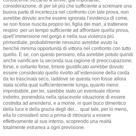
considerazione, di per sé più che sufficiente a scremare una
buona parte di incertezza nel confronto con tale prova, non
avrebbe dovuto anche essere ignorata l’evidenza di come,
se non fosse riuscita proprio lei, figlia dei mari, a trattenere
respiro per un tempo sufficiente ad affrontare quella prova,
quell’immersione nel gorgo e nella sua violenza più
primordiale, probabilmente nessuno avrebbe avuto la
benché minima opportunità di vittoria nel confronto con tutto
quello. E se, con questo pensiero, ella avrebbe potuto quindi
anche vanificare la seconda sua ragione di preoccupazione;
forse, e soltanto forse, timore giustificato avrebbe dovuto
essere considerato quello rivolto all’estensione della corda
da lei trascinata seco, laddove se questa non fosse allora
stata scelta qual sufficientemente lunga, quanto meno
improbabile, per lei, sarebbe stato un eventuale ritorno
indietro, ponendola nella spiacevole situazione di essere
costretta ad arrendersi, e a morire, in quel buco dimentico
della luce e della grazia degli dei… qual tale, per lo meno,
ella lo considerò sino a prima di ritrovarsi a essere
effettivamente al suo interno, scoprendo una realtà
totalmente estranea a ogni previsione.