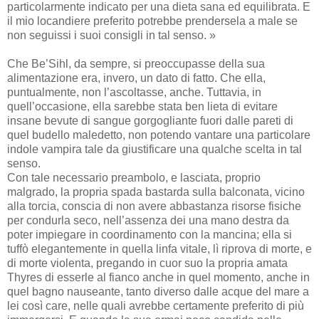
particolarmente indicato per una dieta sana ed equilibrata. E
il mio locandiere preferito potrebbe prendersela a male se
non seguissi i suoi consigli in tal senso. »
Che Be’Sihl, da sempre, si preoccupasse della sua
alimentazione era, invero, un dato di fatto. Che ella,
puntualmente, non l’ascoltasse, anche. Tuttavia, in
quell’occasione, ella sarebbe stata ben lieta di evitare
insane bevute di sangue gorgogliante fuori dalle pareti di
quel budello maledetto, non potendo vantare una particolare
indole vampira tale da giustificare una qualche scelta in tal
senso.
Con tale necessario preambolo, e lasciata, proprio
malgrado, la propria spada bastarda sulla balconata, vicino
alla torcia, conscia di non avere abbastanza risorse fisiche
per condurla seco, nell’assenza dei una mano destra da
poter impiegare in coordinamento con la mancina; ella si
tuffò elegantemente in quella linfa vitale, lì riprova di morte, e
di morte violenta, pregando in cuor suo la propria amata
Thyres di esserle al fianco anche in quel momento, anche in
quel bagno nauseante, tanto diverso dalle acque del mare a
lei così care, nelle quali avrebbe certamente preferito di più