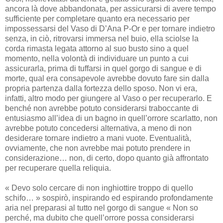
ancora là dove abbandonata, per assicurarsi di avere tempo
sufficiente per completare quanto era necessario per
impossessarsi del Vaso di D’Ana P-Or e per tornare indietro
senza, in ciò, ritrovarsi immersa nel buio, ella sciolse la
corda rimasta legata attorno al suo busto sino a quel
momento, nella volontà di individuare un punto a cui
assicurarla, prima di tuffarsi in quel gorgo di sangue e di
morte, qual era consapevole avrebbe dovuto fare sin dalla
propria partenza dalla fortezza dello sposo. Non vi era,
infatti, altro modo per giungere al Vaso o per recuperarlo. E
benché non avrebbe potuto considerarsi traboccante di
entusiasmo all’idea di un bagno in quell’orrore scarlatto, non
avrebbe potuto concedersi alternativa, a meno di non
desiderare tornare indietro a mani vuote. Eventualità,
ovviamente, che non avrebbe mai potuto prendere in
considerazione… non, di certo, dopo quanto già affrontato
per recuperare quella reliquia.
« Devo solo cercare di non inghiottire troppo di quello
schifo… » sospirò, inspirando ed espirando profondamente
aria nel preparasi al tutto nel gorgo di sangue « Non so
perché, ma dubito che quell’orrore possa considerarsi