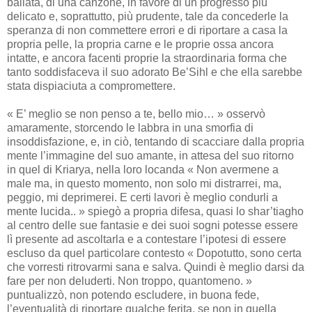
ballata, di una canzone, in favore di un progresso più
delicato e, soprattutto, più prudente, tale da concederle la
speranza di non commettere errori e di riportare a casa la
propria pelle, la propria carne e le proprie ossa ancora
intatte, e ancora facenti proprie la straordinaria forma che
tanto soddisfaceva il suo adorato Be’Sihl e che ella sarebbe
stata dispiaciuta a compromettere.
« E’ meglio se non penso a te, bello mio… » osservò
amaramente, storcendo le labbra in una smorfia di
insoddisfazione, e, in ciò, tentando di scacciare dalla propria
mente l’immagine del suo amante, in attesa del suo ritorno
in quel di Kriarya, nella loro locanda « Non avermene a
male ma, in questo momento, non solo mi distrarrei, ma,
peggio, mi deprimerei. E certi lavori è meglio condurli a
mente lucida.. » spiegò a propria difesa, quasi lo shar’tiagho
al centro delle sue fantasie e dei suoi sogni potesse essere
lì presente ad ascoltarla e a contestare l’ipotesi di essere
escluso da quel particolare contesto « Dopotutto, sono certa
che vorresti ritrovarmi sana e salva. Quindi è meglio darsi da
fare per non deluderti. Non troppo, quantomeno. »
puntualizzò, non potendo escludere, in buona fede,
l’eventualità di riportare qualche ferita, se non in quella