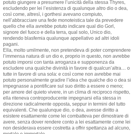
potuto giungere a presumere l’unicità della stessa Thyres,
escludendo per lei l’esistenza di qualunque altro dio o dea,
così come, altresì, i gorthesi avevano compiuto,
nell’abbracciare una fede monoteistica tale da prevedere
quello che ella avrebbe potuto indicare qual dio Gorl,
signore del fuoco e della terra, qual solo, Unico dio,
rendendo blasfemia qualunque appellativo ad altri idoli
pagani.
Ella, molto umilmente, non pretendeva di poter comprendere
l’immensa natura di un dio e, proprio in questo, non avrebbe
potuto imporsi con tanta arroganza e supponenza da
escludere una qualche divinità in favore di qualcun’altra… o
tutte in favore di una sola: e così come non avrebbe mai
potuto personalmente gradire l’idea che qualche dio o dea si
impegnasse a pontificare sul suo diritto a essere o meno;
per amore del quieto vivere, in un clima di reciproco rispetto,
ella riteneva controproducente impegnarsi ella stessa in
direzione radicalmente opposta, seppur in termini del tutto
equivalenti. Che qualunque dio, o dea, avesse diritto a
esistere esattamente come lei combatteva per dimostrare di
avere, senza dover rendere conto a lei esattamente come lei
non desiderava essere costretta a offrir spettanza ad alcuno,
mortale o immortale.