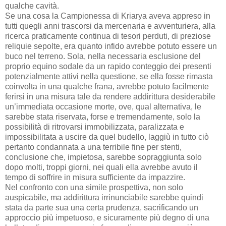
qualche cavità.
Se una cosa la Campionessa di Kriarya aveva appreso in
tutti quegli anni trascorsi da mercenaria e avventuriera, alla
ricerca praticamente continua di tesori perduti, di preziose
reliquie sepolte, era quanto infido avrebbe potuto essere un
buco nel terreno. Sola, nella necessaria esclusione del
proprio equino sodale da un rapido conteggio dei presenti
potenzialmente attivi nella questione, se ella fosse rimasta
coinvolta in una qualche frana, avrebbe potuto facilmente
ferirsi in una misura tale da rendere addirittura desiderabile
un’immediata occasione morte, ove, qual alternativa, le
sarebbe stata riservata, forse e tremendamente, solo la
possibilità di ritrovarsi immobilizzata, paralizzata e
impossibilitata a uscire da quel budello, laggiù in tutto ciò
pertanto condannata a una terribile fine per stenti,
conclusione che, impietosa, sarebbe sopraggiunta solo
dopo molti, troppi giorni, nei quali ella avrebbe avuto il
tempo di soffrire in misura sufficiente da impazzire.
Nel confronto con una simile prospettiva, non solo
auspicabile, ma addirittura irrinunciabile sarebbe quindi
stata da parte sua una certa prudenza, sacrificando un
approccio più impetuoso, e sicuramente più degno di una