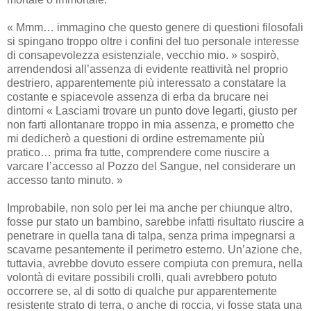
« Mmm… immagino che questo genere di questioni filosofali
si spingano troppo oltre i confini del tuo personale interesse
di consapevolezza esistenziale, vecchio mio. » sospirò,
arrendendosi all’assenza di evidente reattività nel proprio
destriero, apparentemente più interessato a constatare la
costante e spiacevole assenza di erba da brucare nei
dintorni « Lasciami trovare un punto dove legarti, giusto per
non farti allontanare troppo in mia assenza, e prometto che
mi dedicherò a questioni di ordine estremamente più
pratico… prima fra tutte, comprendere come riuscire a
varcare l’accesso al Pozzo del Sangue, nel considerare un
accesso tanto minuto. »
Improbabile, non solo per lei ma anche per chiunque altro,
fosse pur stato un bambino, sarebbe infatti risultato riuscire a
penetrare in quella tana di talpa, senza prima impegnarsi a
scavarne pesantemente il perimetro esterno. Un’azione che,
tuttavia, avrebbe dovuto essere compiuta con premura, nella
volontà di evitare possibili crolli, quali avrebbero potuto
occorrere se, al di sotto di qualche pur apparentemente
resistente strato di terra, o anche di roccia, vi fosse stata una