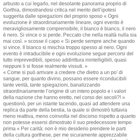
arbusto a cui legarlo, nel desolante panorama proprio di
Gorthia, dimostrandosi critica nel merito dell’ipotesi
suggerita dalle spiegazioni del proprio sposo « Ogni
evoluzione è straordinariamente lineare, ogni evento è
meravigliosamente comprensibile, il bianco è bianco, il nero
è nero. Si vince o si perde. Peccato che nella realtà nulla sia
mai così. » scosse il capo « Si perde sempre anche quando
si vince. Il bianco si mischia troppo spesso al nero. Ogni
evento è intraducibile e ogni evoluzione segue percorsi del
tutto imprevedibili, spesso addirittura inintelligibili, quasi
neppure li si fosse realmente vissuti. »
« Come si può arrivare a credere che dietro a un po’ di
sangue, per quanto divino, possano essere riconducibili
tante verità, tante spiegazioni, banalizzando
straordinariamente l’origine di un intero popolo e i valori
della nazione che hanno eretto, nel corso dei secoli?! »
questionò, per un istante tacendo, quasi ad attendere una
replica da parte della bestia, la quale si dimostrò tuttavia
meno reattiva, meno coinvolta nel discorso rispetto a quanto
non potesse essersi dimostrato il suo predecessore tempo
prima « Per carità: non è mio desiderio prendere le parti
della cultura gorthese, per me sicuramente apprezzabile