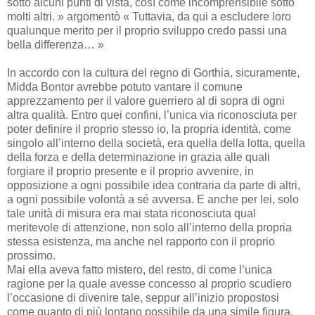
sotto alcuni punti di vista, così come incomprensibile sotto
molti altri. » argomentò « Tuttavia, da qui a escludere loro
qualunque merito per il proprio sviluppo credo passi una
bella differenza… »
In accordo con la cultura del regno di Gorthia, sicuramente,
Midda Bontor avrebbe potuto vantare il comune
apprezzamento per il valore guerriero al di sopra di ogni
altra qualità. Entro quei confini, l’unica via riconosciuta per
poter definire il proprio stesso io, la propria identità, come
singolo all’interno della società, era quella della lotta, quella
della forza e della determinazione in grazia alle quali
forgiare il proprio presente e il proprio avvenire, in
opposizione a ogni possibile idea contraria da parte di altri,
a ogni possibile volontà a sé avversa. E anche per lei, solo
tale unità di misura era mai stata riconosciuta qual
meritevole di attenzione, non solo all’interno della propria
stessa esistenza, ma anche nel rapporto con il proprio
prossimo.
Mai ella aveva fatto mistero, del resto, di come l’unica
ragione per la quale avesse concesso al proprio scudiero
l’occasione di divenire tale, seppur all’inizio propostosi
come quanto di più lontano possibile da una simile figura,