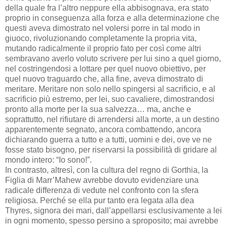
della quale fra l’altro neppure ella abbisognava, era stato
proprio in conseguenza alla forza e alla determinazione che
questi aveva dimostrato nel volersi porre in tal modo in
giuoco, rivoluzionando completamente la propria vita,
mutando radicalmente il proprio fato per così come altri
sembravano averlo voluto scrivere per lui sino a quel giorno,
nel costringendosi a lottare per quel nuovo obiettivo, per
quel nuovo traguardo che, alla fine, aveva dimostrato di
meritare. Meritare non solo nello spingersi al sacrificio, e al
sacrificio più estremo, per lei, suo cavaliere, dimostrandosi
pronto alla morte per la sua salvezza… ma, anche e
soprattutto, nel rifiutare di arrendersi alla morte, a un destino
apparentemente segnato, ancora combattendo, ancora
dichiarando guerra a tutto e a tutti, uomini e dei, ove ve ne
fosse stato bisogno, per riservarsi la possibilità di gridare al
mondo intero: “Io sono!”.
In contrasto, altresì, con la cultura del regno di Gorthia, la
Figlia di Marr’Mahew avrebbe dovuto evidenziare una
radicale differenza di vedute nel confronto con la sfera
religiosa. Perché se ella pur tanto era legata alla dea
Thyres, signora dei mari, dall’appellarsi esclusivamente a lei
in ogni momento, spesso persino a sproposito; mai avrebbe