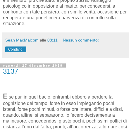
e rimembrò, più che altro, a proprio stesso vantaggio
psicologico in opposizione al marito, per concedersi, a
confronto con tale pensiero, con simile verità, occasione per
recuperare una pur effimera parvenza di controllo sulla
situazione.
Sean MacMalcom
alle
08:11
Nessun commento:
Condividi
venerdì 27 dicembre 2019
3137
E
se pur, in quel bacio, entrambi ebbero a perdere la
cognizione del tempo, forse in esso impiegando pochi
istanti, forse pochi minuti, o forse ore intere, difficile a dirsi,
quando, alfine, si separarono, lo fecero decisamente a
malincuore, concedendosi giusto pochi, pochissimi pollici di
distanza l’uno dall’altra, pronti, all’occorrenza, a tornare così