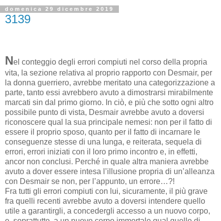
domenica 29 dicembre 2019
3139
N
el conteggio degli errori compiuti nel corso della propria
vita, la sezione relativa al proprio rapporto con Desmair, per
la donna guerriero, avrebbe meritato una categorizzazione a
parte, tanto essi avrebbero avuto a dimostrarsi mirabilmente
marcati sin dal primo giorno. In ciò, e più che sotto ogni altro
possibile punto di vista, Desmair avrebbe avuto a doversi
riconoscere qual la sua principale nemesi: non per il fatto di
essere il proprio sposo, quanto per il fatto di incarnare le
conseguenze stesse di una lunga, e reiterata, sequela di
errori, errori iniziati con il loro primo incontro e, in effetti,
ancor non conclusi. Perché in quale altra maniera avrebbe
avuto a dover essere intesa l’illusione propria di un’alleanza
con Desmair se non, per l’appunto, un errore…?!
Fra tutti gli errori compiuti con lui, sicuramente, il più grave
fra quelli recenti avrebbe avuto a doversi intendere quello
utile a garantirgli, a concedergli accesso a un nuovo corpo,
e, soprattutto, a un nuovo corpo immortale qual quello di