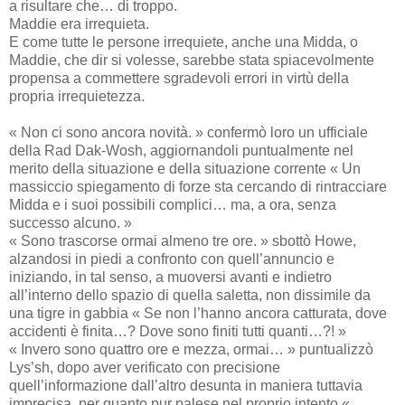
a risultare che… di troppo.
Maddie era irrequieta.
E come tutte le persone irrequiete, anche una Midda, o
Maddie, che dir si volesse, sarebbe stata spiacevolmente
propensa a commettere sgradevoli errori in virtù della
propria irrequietezza.
« Non ci sono ancora novità. » confermò loro un ufficiale
della Rad Dak-Wosh, aggiornandoli puntualmente nel
merito della situazione e della situazione corrente « Un
massiccio spiegamento di forze sta cercando di rintracciare
Midda e i suoi possibili complici… ma, a ora, senza
successo alcuno. »
« Sono trascorse ormai almeno tre ore. » sbottò Howe,
alzandosi in piedi a confronto con quell’annuncio e
iniziando, in tal senso, a muoversi avanti e indietro
all’interno dello spazio di quella saletta, non dissimile da
una tigre in gabbia « Se non l’hanno ancora catturata, dove
accidenti è finita…? Dove sono finiti tutti quanti…?! »
« Invero sono quattro ore e mezza, ormai… » puntualizzò
Lys’sh, dopo aver verificato con precisione
quell’informazione dall’altro desunta in maniera tuttavia
imprecisa, per quanto pur palese nel proprio intento « …