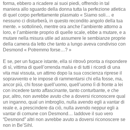
forma, ebbero a ricadere ai suoi piedi, offrendo in tal
maniera allo sguardo della donna tutta la perfezione atletica
di quel corpo perfettamente plasmato « Siamo soli… e
nessuno ci disturberà, in questo recondito angolo della tua
mente. » sottolineò, mentre ora anche l’ambiente attorno a
loro, e l’ambiente proprio di quelle scale, ebbe a mutare, e a
mutare nella misura utile ad assumere le sembianze proprie
della camera da letto che tanto a lungo aveva condiviso con
Desmond « Potremmo forse…? »
E se, per un fugace istante, ella si ritrovò pronta a rispondere
di sì, vittima di quell’orrenda malia e di tutti i ricordi di una
vita mai vissuta, un attimo dopo la sua coscienza riprese il
sopravvento e le impose di rammentarsi chi ella fosse, ma,
ancor più, chi fosse quell’uomo, quell’uomo lì di fronte a lei
con incedere tanto affascinante, tanto conturbante, e che
pur, altro, non avrebbe avuto che a doversi riconoscere qual
un inganno, qual un imbroglio, nulla avendo egli a vantar di
reale e, a prescindere da ciò, nulla avendo neppur egli a
vantar di comune con Desmond… laddove il suo vero
“Desmond” altri non avrebbe avuto a doversi riconoscere se
non in Be’Sihl.