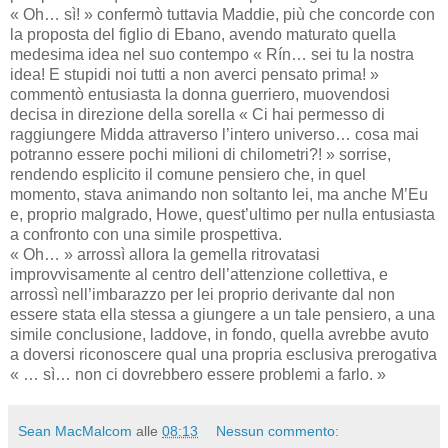
« Oh… sì! » confermò tuttavia Maddie, più che concorde con
la proposta del figlio di Ebano, avendo maturato quella
medesima idea nel suo contempo « Rín… sei tu la nostra
idea! E stupidi noi tutti a non averci pensato prima! »
commentò entusiasta la donna guerriero, muovendosi
decisa in direzione della sorella « Ci hai permesso di
raggiungere Midda attraverso l’intero universo… cosa mai
potranno essere pochi milioni di chilometri?! » sorrise,
rendendo esplicito il comune pensiero che, in quel
momento, stava animando non soltanto lei, ma anche M’Eu
e, proprio malgrado, Howe, quest’ultimo per nulla entusiasta
a confronto con una simile prospettiva.
« Oh… » arrossì allora la gemella ritrovatasi
improvvisamente al centro dell’attenzione collettiva, e
arrossì nell’imbarazzo per lei proprio derivante dal non
essere stata ella stessa a giungere a un tale pensiero, a una
simile conclusione, laddove, in fondo, quella avrebbe avuto
a doversi riconoscere qual una propria esclusiva prerogativa
« … sì… non ci dovrebbero essere problemi a farlo. »
Sean MacMalcom
alle
08:13
Nessun commento: