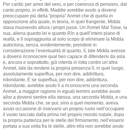
Per carità: per amor del vero, e per coerenza di pensiero, dal
canto proprio, in effetti, Maddie avrebbe avuto a doversi
preoccupare più della “propria” Anmel che di quella in
opposizione alla quale, in teoria, in quel frangente, Midda
stava muovendo allora i propri passi. Un’Anmel Mal Toise, la
sua, aliena quanto lei e quanto Rín a quell’intero piano di
realtà, e lì sopraggiunta al solo scopo di eliminare la Midda
autoctona, senza, evidentemente, prendere in
considerazione l’eventualità di quanto, lì, tale Midda avesse
a doversi riconoscere qual ben capace di difendersi da sola
e, ancora e soprattutto, già intenta in lotta contro un’altra
Anmel, tale da rendere la propria presenza lì, in quel luogo,
assolutamente superflua, per non dire, addirittura,
ridondante. E se superflua, per non dire, addirittura,
ridondante, avrebbe avuto lì a riconoscersi una seconda
Anmel, a maggior ragione in eguali termini avrebbe avuto
allor a doversi sentire ella stessa, una seconda Midda, e una
seconda Midda che, se pur, sino a quel momento, aveva
avuto occasione di riservarsi un proprio ruolo nell’occupare
il vuoto lasciato dalla prima nel proprio mondo natale, dopo
la propria partenza per le stelle del firmamento, nell’essersi
portata a sua volta fra le stelle, altro ella non avrebbe avuto