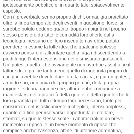
ipoteticamente pubblico e, in quanto tale, spiacevolmente
esposto.
Con il proverbiale senno proprio di chi, ormai, già proiettato
oltre la linea temporale degli eventi in questione, forse, si
sarebbe potuto dedurre quanto, troppo impigriti nel proprio
stesso pensiero da tutte le comodità loro offerte dalla
tecnologia, nessuno dei loro inseguitori avrebbe potuto
prendere in esame la folle idea che qualcuno potesse
davvero pensare di affrontare quella fuga ridiscendendo a
piedi lungo l’intera estensione dello smisurato grattacielo.
Un’ipotesi, quella, che ovviamente non avrebbe assolto né il
fattore di colpa, né tantomeno quello di ingenuità proprio di
chi, pur, avrebbe dovuto dare loro la caccia; e pur un’ipotesi,
a modo suo, non priva del proprio perché, della propria
ragione, e di una ragione che, allora, ebbe comunque a
manifestarsi nella praticità della quiete, e della quiete che fu
loro garantita per tutto il tempo loro necessario, tanto per
consumare entusiasticamente molteplici, intensi amplessi,
quanto e alfine per riservarsi l’opportunità di crollare,
stremati, su quelle stesse scale, lì abbracciati in un breve
momento di riposo, e un breve momento di riposo che,
complice anche l’assenza, alfine, di ulteriore adrenalina,