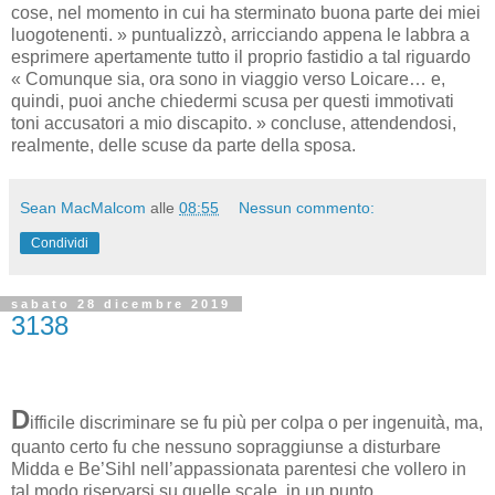
cose, nel momento in cui ha sterminato buona parte dei miei
luogotenenti. » puntualizzò, arricciando appena le labbra a
esprimere apertamente tutto il proprio fastidio a tal riguardo
« Comunque sia, ora sono in viaggio verso Loicare… e,
quindi, puoi anche chiedermi scusa per questi immotivati
toni accusatori a mio discapito. » concluse, attendendosi,
realmente, delle scuse da parte della sposa.
Sean MacMalcom
alle
08:55
Nessun commento:
Condividi
sabato 28 dicembre 2019
3138
D
ifficile discriminare se fu più per colpa o per ingenuità, ma,
quanto certo fu che nessuno sopraggiunse a disturbare
Midda e Be’Sihl nell’appassionata parentesi che vollero in
tal modo riservarsi su quelle scale, in un punto