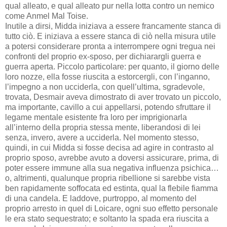
qual alleato, e qual alleato pur nella lotta contro un nemico
come Anmel Mal Toise.
Inutile a dirsi, Midda iniziava a essere francamente stanca di
tutto ciò. E iniziava a essere stanca di ciò nella misura utile
a potersi considerare pronta a interrompere ogni tregua nei
confronti del proprio ex-sposo, per dichiarargli guerra e
guerra aperta. Piccolo particolare: per quanto, il giorno delle
loro nozze, ella fosse riuscita a estorcergli, con l’inganno,
l’impegno a non ucciderla, con quell’ultima, sgradevole,
trovata, Desmair aveva dimostrato di aver trovato un piccolo,
ma importante, cavillo a cui appellarsi, potendo sfruttare il
legame mentale esistente fra loro per imprigionarla
all’interno della propria stessa mente, liberandosi di lei
senza, invero, avere a ucciderla. Nel momento stesso,
quindi, in cui Midda si fosse decisa ad agire in contrasto al
proprio sposo, avrebbe avuto a doversi assicurare, prima, di
poter essere immune alla sua negativa influenza psichica…
o, altrimenti, qualunque propria ribellione si sarebbe vista
ben rapidamente soffocata ed estinta, qual la flebile fiamma
di una candela. E laddove, purtroppo, al momento del
proprio arresto in quel di Loicare, ogni suo effetto personale
le era stato sequestrato; e soltanto la spada era riuscita a