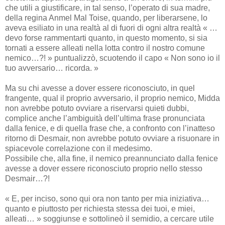
che utili a giustificare, in tal senso, l’operato di sua madre,
della regina Anmel Mal Toise, quando, per liberarsene, lo
aveva esiliato in una realtà al di fuori di ogni altra realtà « …
devo forse rammentarti quanto, in questo momento, si sia
tornati a essere alleati nella lotta contro il nostro comune
nemico…?! » puntualizzò, scuotendo il capo « Non sono io il
tuo avversario… ricorda. »
Ma su chi avesse a dover essere riconosciuto, in quel
frangente, qual il proprio avversario, il proprio nemico, Midda
non avrebbe potuto ovviare a riservarsi quieti dubbi,
complice anche l’ambiguità dell’ultima frase pronunciata
dalla fenice, e di quella frase che, a confronto con l’inatteso
ritorno di Desmair, non avrebbe potuto ovviare a risuonare in
spiacevole correlazione con il medesimo.
Possibile che, alla fine, il nemico preannunciato dalla fenice
avesse a dover essere riconosciuto proprio nello stesso
Desmair…?!
« E, per inciso, sono qui ora non tanto per mia iniziativa…
quanto e piuttosto per richiesta stessa dei tuoi, e miei,
alleati… » soggiunse e sottolineò il semidio, a cercare utile