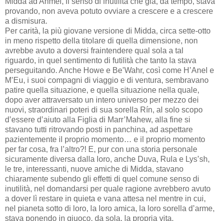
Midda ad Anmel, il senso di inutilità che già, da tempo, stava
provando, non aveva potuto ovviare a crescere e a crescere
a dismisura.
Per carità, la più giovane versione di Midda, circa sette-otto
in meno rispetto della titolare di quella dimensione, non
avrebbe avuto a doversi fraintendere qual sola a tal
riguardo, in quel sentimento di futilità che tanto la stava
perseguitando. Anche Howe e Be’Wahr, così come H’Anel e
M’Eu, i suoi compagni di viaggio e di ventura, sembravano
patire quella situazione, e quella situazione nella quale,
dopo aver attraversato un intero universo per mezzo dei
nuovi, straordinari poteri di sua sorella Rín, al solo scopo
d’essere d’aiuto alla Figlia di Marr’Mahew, alla fine si
stavano tutti ritrovando posti in panchina, ad aspettare
pazientemente il proprio momento… e il proprio momento
per far cosa, fra l’altro?! E, pur con una storia personale
sicuramente diversa dalla loro, anche Duva, Rula e Lys’sh,
le tre, interessanti, nuove amiche di Midda, stavano
chiaramente subendo gli effetti di quel comune senso di
inutilità, nel domandarsi per quale ragione avrebbero avuto
a dover lì restare in quieta e vana attesa nel mentre in cui,
nel pianeta sotto di loro, la loro amica, la loro sorella d’arme,
stava ponendo in giuoco, da sola, la propria vita.