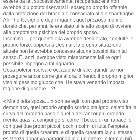
essere da lei, successivamente, recuperata; ella non
avrebbe più potuto riservarsi il sostegno proprio offertole
dalla protezione del bracciale consacrato al dio shar’tiagho
Ah'Pho-Is, signore degli inganni, quel prezioso monile
dorato che, per anni, le era stato utile allo scopo di ovviare
alla prepotenza psichica del proprio sposo.
Insomma… per quanto ella avrebbe desiderato, con tutte le
proprie forze, opporsi a Desmair, la propria situazione
attuale non le avrebbe concesso alcuna possibilità in tal
senso. E, anzi, avrebbe visto miseramente fallire ogni
possibile impegno a tal riguardo.
Cosa potersi riservare occasione di fare, quindi, se non
proseguire ancor come già allora, offrendo il proprio miglior
viso al pessimo giuoco che lì le stava venendo imposta
ragione di giuocare…?!
« Mia diletta sposa… » sorrise egli, con quel proprio viso
demoniaco, quel proprio amplio sorriso maligno, celato fra la
curva dell’orrendo naso e quella dell’ancor più orrendo
mento, quasi a congiungersi come il becco di un rapace, e
con quei due propri piccoli occhi ricolmi di tutta l’empietà
propria di quella creatura, e di quella creatura la cui stessa
esistenza appariva paragonabile a un errore, in termini più