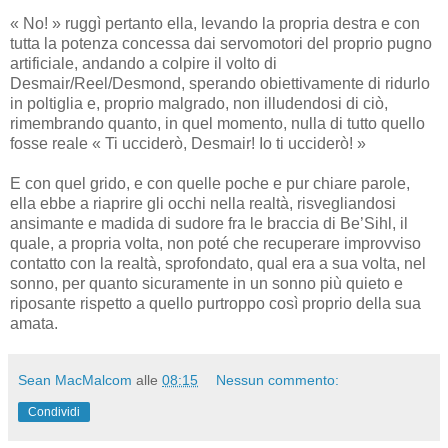
« No! » ruggì pertanto ella, levando la propria destra e con
tutta la potenza concessa dai servomotori del proprio pugno
artificiale, andando a colpire il volto di
Desmair/Reel/Desmond, sperando obiettivamente di ridurlo
in poltiglia e, proprio malgrado, non illudendosi di ciò,
rimembrando quanto, in quel momento, nulla di tutto quello
fosse reale « Ti ucciderò, Desmair! Io ti ucciderò! »
E con quel grido, e con quelle poche e pur chiare parole,
ella ebbe a riaprire gli occhi nella realtà, risvegliandosi
ansimante e madida di sudore fra le braccia di Be’Sihl, il
quale, a propria volta, non poté che recuperare improvviso
contatto con la realtà, sprofondato, qual era a sua volta, nel
sonno, per quanto sicuramente in un sonno più quieto e
riposante rispetto a quello purtroppo così proprio della sua
amata.
Sean MacMalcom
alle
08:15
Nessun commento:
Condividi