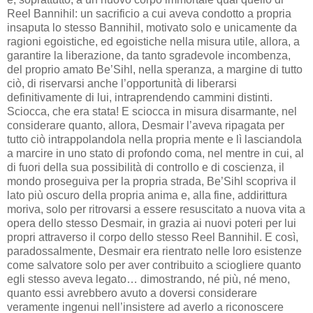
Reel Bannihil: un sacrificio a cui aveva condotto a propria
insaputa lo stesso Bannihil, motivato solo e unicamente da
ragioni egoistiche, ed egoistiche nella misura utile, allora, a
garantire la liberazione, da tanto sgradevole incombenza,
del proprio amato Be’Sihl, nella speranza, a margine di tutto
ciò, di riservarsi anche l’opportunità di liberarsi
definitivamente di lui, intraprendendo cammini distinti.
Sciocca, che era stata! E sciocca in misura disarmante, nel
considerare quanto, allora, Desmair l’aveva ripagata per
tutto ciò intrappolandola nella propria mente e lì lasciandola
a marcire in uno stato di profondo coma, nel mentre in cui, al
di fuori della sua possibilità di controllo e di coscienza, il
mondo proseguiva per la propria strada, Be’Sihl scopriva il
lato più oscuro della propria anima e, alla fine, addirittura
moriva, solo per ritrovarsi a essere resuscitato a nuova vita a
opera dello stesso Desmair, in grazia ai nuovi poteri per lui
propri attraverso il corpo dello stesso Reel Bannihil. E così,
paradossalmente, Desmair era rientrato nelle loro esistenze
come salvatore solo per aver contribuito a sciogliere quanto
egli stesso aveva legato… dimostrando, né più, né meno,
quanto essi avrebbero avuto a doversi considerare
veramente ingenui nell’insistere ad averlo a riconoscere