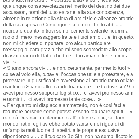
qualunque consapevolezza nel merito del destino dei due
accusatori, nomi del tutto estranei alla sua conoscenza,
almeno in relazione alla sfera di amicizie e alleanze proprie
della sua sposa « Comunque sia, credo che tu abbia a
ricordare quanto io trovi semplicemente svilente ridurmi al
ruolo di mero messaggero fra te e i tuoi amici… e, in questo,
non mi chiedere di riportare loro alcun particolare
messaggio: cara grazia che mi sono scomodato allo scopo
di assicurarmi del fatto che tu e il tuo amante foste ancora
vivi. »
« Siamo ancora vivi… e non, certamente, per merito tuo! »
colse al volo ella, tuttavia, l’occasione utile a protestare, e a
protestare in giustificabile avversione al proprio tanto odiato
maritino « Stiamo affrontando tua madre… e tu dove sei? Ci
avevi promesso supporto logistico… ci avevi promesso armi
e uomini… ci avevi promesso tante cose… »
« Per quanto mi dispiaccia ammetterlo, non è così facile
radunare persone come poteva esserlo radunare spiriti… »
replicò Desmair, in riferimento all’influenza che, sul loro
mondo natio, egli avrebbe potuto vantare nei riguardi di
un’amplia moltitudine di spettri, alle proprie esclusive
dipendenze « … e il tuo caro Be’Sihl non ha semplificato le