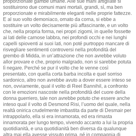
proporzionate gambe umane. Alle sue mani artigliate si
sostituirono due comuni mani mortali, grandi, sì, ma ben
proporzionate e mirabilmente eleganti nelle proprie fattezze.
E al suo volto demoniaco, ornato da corna, si ebbe a
sostituire un volto decisamente più affascinante, e un volto
che, nella propria forma, nei propri zigomi, in quelle fossette
ai lati delle carnose labbra, nei profondi occhi e nei lunghi
capelli spioventi ai suoi lati, non poté purtroppo mancare di
risvegliare sentimenti controversi nella profondità del
grembo di Midda, in un’attrazione che non avrebbe voluto
allor provare e che, proprio malgrado, non si sarebbe potuta
lì negare. Perché se pur il volto che le venne così
presentato, con quella corta barba incolta e quel sorriso
sardonico, altro non avrebbe avuto a dover essere inteso se
non, ovviamente, qual il volto di Reel Bannihil, a confronto
con le emozioni nascoste nella profondità del cuore della
donna guerriero, tale non avrebbe potuto che essere anche
inteso qual il volto di Desmond Risi, l’uomo del quale, nella
realtà onirica crudelmente imbastita da parte di Desmair per
intrappolarlo, ella si era innamorata, ed era rimasta
innamorata per lungo tempo, vivendo accanto a lui la propria
quotidianità, e una quotidianità ben diversa da qualunque
altra mai ella avesse vissuto prima, né in compagnia di