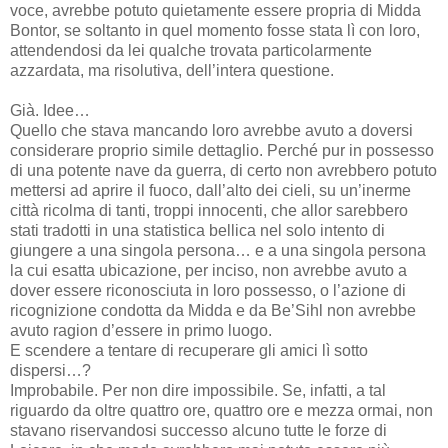
voce, avrebbe potuto quietamente essere propria di Midda
Bontor, se soltanto in quel momento fosse stata lì con loro,
attendendosi da lei qualche trovata particolarmente
azzardata, ma risolutiva, dell’intera questione.
Già. Idee…
Quello che stava mancando loro avrebbe avuto a doversi
considerare proprio simile dettaglio. Perché pur in possesso
di una potente nave da guerra, di certo non avrebbero potuto
mettersi ad aprire il fuoco, dall’alto dei cieli, su un’inerme
città ricolma di tanti, troppi innocenti, che allor sarebbero
stati tradotti in una statistica bellica nel solo intento di
giungere a una singola persona… e a una singola persona
la cui esatta ubicazione, per inciso, non avrebbe avuto a
dover essere riconosciuta in loro possesso, o l’azione di
ricognizione condotta da Midda e da Be’Sihl non avrebbe
avuto ragion d’essere in primo luogo.
E scendere a tentare di recuperare gli amici lì sotto
dispersi…?
Improbabile. Per non dire impossibile. Se, infatti, a tal
riguardo da oltre quattro ore, quattro ore e mezza ormai, non
stavano riservandosi successo alcuno tutte le forze di