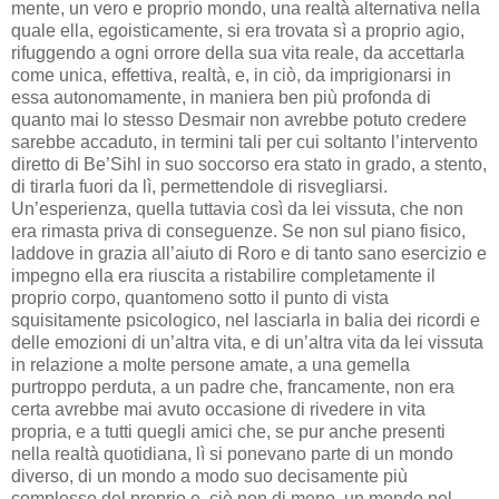
mente, un vero e proprio mondo, una realtà alternativa nella
quale ella, egoisticamente, si era trovata sì a proprio agio,
rifuggendo a ogni orrore della sua vita reale, da accettarla
come unica, effettiva, realtà, e, in ciò, da imprigionarsi in
essa autonomamente, in maniera ben più profonda di
quanto mai lo stesso Desmair non avrebbe potuto credere
sarebbe accaduto, in termini tali per cui soltanto l’intervento
diretto di Be’Sihl in suo soccorso era stato in grado, a stento,
di tirarla fuori da lì, permettendole di risvegliarsi.
Un’esperienza, quella tuttavia così da lei vissuta, che non
era rimasta priva di conseguenze. Se non sul piano fisico,
laddove in grazia all’aiuto di Roro e di tanto sano esercizio e
impegno ella era riuscita a ristabilire completamente il
proprio corpo, quantomeno sotto il punto di vista
squisitamente psicologico, nel lasciarla in balia dei ricordi e
delle emozioni di un’altra vita, e di un’altra vita da lei vissuta
in relazione a molte persone amate, a una gemella
purtroppo perduta, a un padre che, francamente, non era
certa avrebbe mai avuto occasione di rivedere in vita
propria, e a tutti quegli amici che, se pur anche presenti
nella realtà quotidiana, lì si ponevano parte di un mondo
diverso, di un mondo a modo suo decisamente più
complesso del proprio e, ciò non di meno, un mondo nel