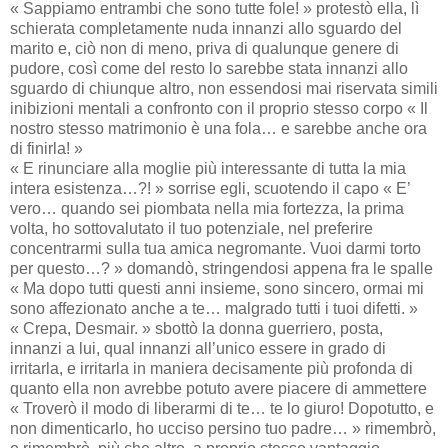
« Sappiamo entrambi che sono tutte fole! » protestò ella, lì
schierata completamente nuda innanzi allo sguardo del
marito e, ciò non di meno, priva di qualunque genere di
pudore, così come del resto lo sarebbe stata innanzi allo
sguardo di chiunque altro, non essendosi mai riservata simili
inibizioni mentali a confronto con il proprio stesso corpo « Il
nostro stesso matrimonio è una fola… e sarebbe anche ora
di finirla! »
« E rinunciare alla moglie più interessante di tutta la mia
intera esistenza…?! » sorrise egli, scuotendo il capo « E’
vero… quando sei piombata nella mia fortezza, la prima
volta, ho sottovalutato il tuo potenziale, nel preferire
concentrarmi sulla tua amica negromante. Vuoi darmi torto
per questo…? » domandò, stringendosi appena fra le spalle
« Ma dopo tutti questi anni insieme, sono sincero, ormai mi
sono affezionato anche a te… malgrado tutti i tuoi difetti. »
« Crepa, Desmair. » sbottò la donna guerriero, posta,
innanzi a lui, qual innanzi all’unico essere in grado di
irritarla, e irritarla in maniera decisamente più profonda di
quanto ella non avrebbe potuto avere piacere di ammettere
« Troverò il modo di liberarmi di te… te lo giuro! Dopotutto, e
non dimenticarlo, ho ucciso persino tuo padre… » rimembrò,