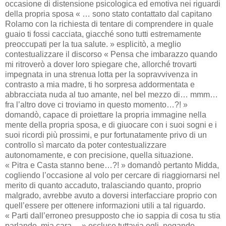
occasione di distensione psicologica ed emotiva nei riguardi
della propria sposa « … sono stato contattato dal capitano
Rolamo con la richiesta di tentare di comprendere in quale
guaio ti fossi cacciata, giacché sono tutti estremamente
preoccupati per la tua salute. » esplicitò, a meglio
contestualizzare il discorso « Pensa che imbarazzo quando
mi ritroverò a dover loro spiegare che, allorché trovarti
impegnata in una strenua lotta per la sopravvivenza in
contrasto a mia madre, ti ho sorpresa addormentata e
abbracciata nuda al tuo amante, nel bel mezzo di… mmm…
fra l’altro dove ci troviamo in questo momento…?! »
domandò, capace di proiettare la propria immagine nella
mente della propria sposa, e di giuocare con i suoi sogni e i
suoi ricordi più prossimi, e pur fortunatamente privo di un
controllo sì marcato da poter contestualizzare
autonomamente, e con precisione, quella situazione.
« Pitra e Casta stanno bene…?! » domandò pertanto Midda,
cogliendo l’occasione al volo per cercare di riaggiornarsi nel
merito di quanto accaduto, tralasciando quanto, proprio
malgrado, avrebbe avuto a doversi interfacciare proprio con
quell’essere per ottenere informazioni utili a tal riguardo.
« Parti dall’erroneo presupposto che io sappia di cosa tu stia
parlando, mia cara… » escluse tuttavia egli, negando