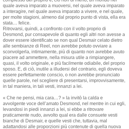
quale aveva imparato a muoversi, nel quale aveva imparato
a interagire, nel quale aveva imparato a vivere, e nel quale,
per molte stagioni, almeno dal proprio punto di vista, ella era
stata… felice.
Ritrovarsi, quindi, a confronto con il volto proprio di
Desmond, pur consapevole di quanto egli altri non avesse a
dover essere identificato se non qual Desmair celato dietro
alle sembianze di Reel, non avrebbe potuto ovviare a
sconvolgerla, intimamente, più di quanto non avrebbe avuto
piacere ad ammettere, nella misura utile a rimpiangere,
quasi, il volto originale, e più facilmente odiabile, del proprio
sposo. E, di ciò, inutile a illudersi del contrario, egli doveva
essere perfettamente conscio, o non avrebbe pronunciato
quelle parole, nel scegliere di presentarsi, improvvisamente,
in tal maniera, in tali vesti, innanzi a lei.
« Che ne pensi, mia cara…? » la invitò la calda e
avvolgente voce dell’amato Desmond, nel mentre in cui egli,
levandosi in piedi innanzi a lei, si ebbe a ritrovare
praticamente nudo, avvolto qual era dalle consuete vesti
bianche di Desmair, e quelle vesti che, tuttavia, mal
adattandosi alle proporzioni più contenute di quella nuova