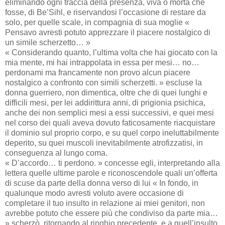
eliminando ogni traccia della presenza, viva o morta che
fosse, di Be’Sihl, e riservandosi l’occasione di restare da
solo, per quelle scale, in compagnia di sua moglie «
Pensavo avresti potuto apprezzare il piacere nostalgico di
un simile scherzetto… »
« Considerando quanto, l’ultima volta che hai giocato con la
mia mente, mi hai intrappolata in essa per mesi… no…
perdonami ma francamente non provo alcun piacere
nostalgico a confronto con simili scherzetti. » escluse la
donna guerriero, non dimentica, oltre che di quei lunghi e
difficili mesi, per lei addirittura anni, di prigionia psichica,
anche dei non semplici mesi a essi successivi, e quei mesi
nel corso dei quali aveva dovuto faticosamente riacquistare
il dominio sul proprio corpo, e su quel corpo ineluttabilmente
deperito, su quei muscoli inevitabilmente atrofizzatisi, in
conseguenza al lungo coma.
« D’accordo… ti perdono. » concesse egli, interpretando alla
lettera quelle ultime parole e riconoscendole quali un’offerta
di scuse da parte della donna verso di lui « In fondo, in
qualunque modo avresti voluto avere occasione di
completare il tuo insulto in relazione ai miei genitori, non
avrebbe potuto che essere più che condiviso da parte mia…
» scherzò, ritornando al ringhio precedente, e a quell’insulto