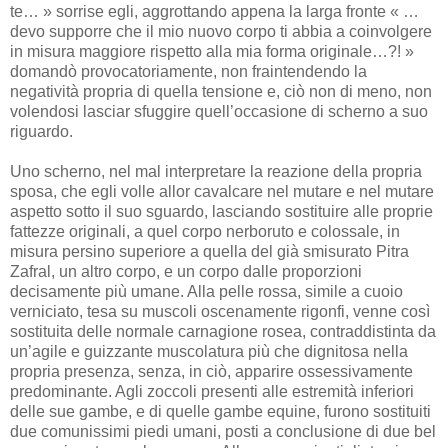
te… » sorrise egli, aggrottando appena la larga fronte « …
devo supporre che il mio nuovo corpo ti abbia a coinvolgere
in misura maggiore rispetto alla mia forma originale…?! »
domandò provocatoriamente, non fraintendendo la
negatività propria di quella tensione e, ciò non di meno, non
volendosi lasciar sfuggire quell’occasione di scherno a suo
riguardo.
Uno scherno, nel mal interpretare la reazione della propria
sposa, che egli volle allor cavalcare nel mutare e nel mutare
aspetto sotto il suo sguardo, lasciando sostituire alle proprie
fattezze originali, a quel corpo nerboruto e colossale, in
misura persino superiore a quella del già smisurato Pitra
Zafral, un altro corpo, e un corpo dalle proporzioni
decisamente più umane. Alla pelle rossa, simile a cuoio
verniciato, tesa su muscoli oscenamente rigonfi, venne così
sostituita delle normale carnagione rosea, contraddistinta da
un’agile e guizzante muscolatura più che dignitosa nella
propria presenza, senza, in ciò, apparire ossessivamente
predominante. Agli zoccoli presenti alle estremità inferiori
delle sue gambe, e di quelle gambe equine, furono sostituiti
due comunissimi piedi umani, posti a conclusione di due bel