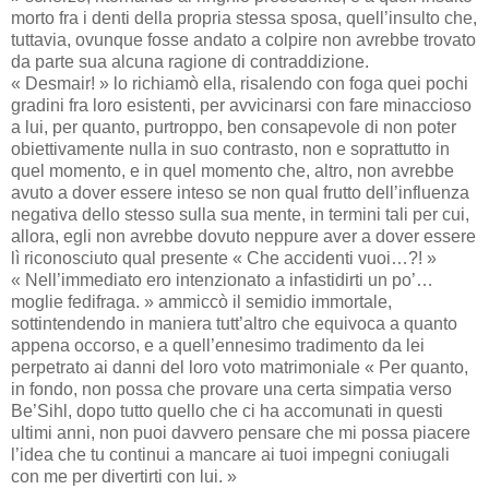
morto fra i denti della propria stessa sposa, quell’insulto che,
tuttavia, ovunque fosse andato a colpire non avrebbe trovato
da parte sua alcuna ragione di contraddizione.
« Desmair! » lo richiamò ella, risalendo con foga quei pochi
gradini fra loro esistenti, per avvicinarsi con fare minaccioso
a lui, per quanto, purtroppo, ben consapevole di non poter
obiettivamente nulla in suo contrasto, non e soprattutto in
quel momento, e in quel momento che, altro, non avrebbe
avuto a dover essere inteso se non qual frutto dell’influenza
negativa dello stesso sulla sua mente, in termini tali per cui,
allora, egli non avrebbe dovuto neppure aver a dover essere
lì riconosciuto qual presente « Che accidenti vuoi…?! »
« Nell’immediato ero intenzionato a infastidirti un po’…
moglie fedifraga. » ammiccò il semidio immortale,
sottintendendo in maniera tutt’altro che equivoca a quanto
appena occorso, e a quell’ennesimo tradimento da lei
perpetrato ai danni del loro voto matrimoniale « Per quanto,
in fondo, non possa che provare una certa simpatia verso
Be’Sihl, dopo tutto quello che ci ha accomunati in questi
ultimi anni, non puoi davvero pensare che mi possa piacere
l’idea che tu continui a mancare ai tuoi impegni coniugali
con me per divertirti con lui. »