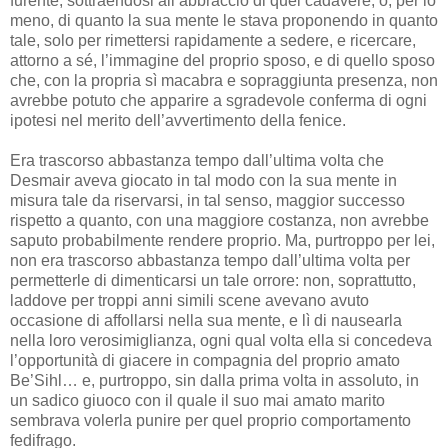
furente, sottraendosi all’abbraccio di quel cadavere, o, per lo
meno, di quanto la sua mente le stava proponendo in quanto
tale, solo per rimettersi rapidamente a sedere, e ricercare,
attorno a sé, l’immagine del proprio sposo, e di quello sposo
che, con la propria sì macabra e sopraggiunta presenza, non
avrebbe potuto che apparire a sgradevole conferma di ogni
ipotesi nel merito dell’avvertimento della fenice.
Era trascorso abbastanza tempo dall’ultima volta che
Desmair aveva giocato in tal modo con la sua mente in
misura tale da riservarsi, in tal senso, maggior successo
rispetto a quanto, con una maggiore costanza, non avrebbe
saputo probabilmente rendere proprio. Ma, purtroppo per lei,
non era trascorso abbastanza tempo dall’ultima volta per
permetterle di dimenticarsi un tale orrore: non, soprattutto,
laddove per troppi anni simili scene avevano avuto
occasione di affollarsi nella sua mente, e lì di nausearla
nella loro verosimiglianza, ogni qual volta ella si concedeva
l’opportunità di giacere in compagnia del proprio amato
Be’Sihl… e, purtroppo, sin dalla prima volta in assoluto, in
un sadico giuoco con il quale il suo mai amato marito
sembrava volerla punire per quel proprio comportamento
fedifrago.