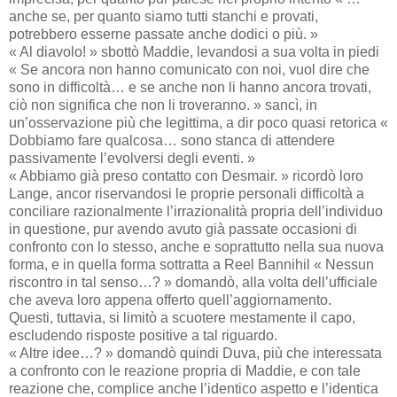
anche se, per quanto siamo tutti stanchi e provati,
potrebbero esserne passate anche dodici o più. »
« Al diavolo! » sbottò Maddie, levandosi a sua volta in piedi
« Se ancora non hanno comunicato con noi, vuol dire che
sono in difficoltà… e se anche non li hanno ancora trovati,
ciò non significa che non li troveranno. » sancì, in
un’osservazione più che legittima, a dir poco quasi retorica «
Dobbiamo fare qualcosa… sono stanca di attendere
passivamente l’evolversi degli eventi. »
« Abbiamo già preso contatto con Desmair. » ricordò loro
Lange, ancor riservandosi le proprie personali difficoltà a
conciliare razionalmente l’irrazionalità propria dell’individuo
in questione, pur avendo avuto già passate occasioni di
confronto con lo stesso, anche e soprattutto nella sua nuova
forma, e in quella forma sottratta a Reel Bannihil « Nessun
riscontro in tal senso…? » domandò, alla volta dell’ufficiale
che aveva loro appena offerto quell’aggiornamento.
Questi, tuttavia, si limitò a scuotere mestamente il capo,
escludendo risposte positive a tal riguardo.
« Altre idee…? » domandò quindi Duva, più che interessata
a confronto con le reazione propria di Maddie, e con tale
reazione che, complice anche l’identico aspetto e l’identica