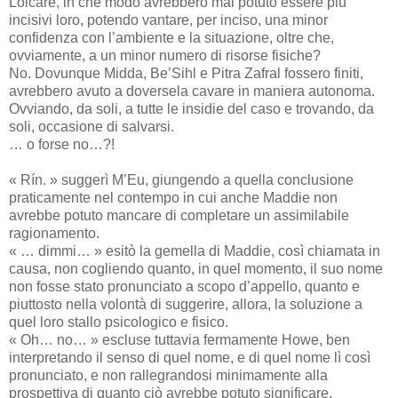
Loicare, in che modo avrebbero mai potuto essere più
incisivi loro, potendo vantare, per inciso, una minor
confidenza con l’ambiente e la situazione, oltre che,
ovviamente, a un minor numero di risorse fisiche?
No. Dovunque Midda, Be’Sihl e Pitra Zafral fossero finiti,
avrebbero avuto a doversela cavare in maniera autonoma.
Ovviando, da soli, a tutte le insidie del caso e trovando, da
soli, occasione di salvarsi.
… o forse no…?!
« Rín. » suggerì M’Eu, giungendo a quella conclusione
praticamente nel contempo in cui anche Maddie non
avrebbe potuto mancare di completare un assimilabile
ragionamento.
« … dimmi… » esitò la gemella di Maddie, così chiamata in
causa, non cogliendo quanto, in quel momento, il suo nome
non fosse stato pronunciato a scopo d’appello, quanto e
piuttosto nella volontà di suggerire, allora, la soluzione a
quel loro stallo psicologico e fisico.
« Oh… no… » escluse tuttavia fermamente Howe, ben
interpretando il senso di quel nome, e di quel nome lì così
pronunciato, e non rallegrandosi minimamente alla
prospettiva di quanto ciò avrebbe potuto significare.