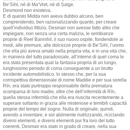
Be’Sihl, né di Ma’Vret, né di Salge.
Desmond non esisteva.
E di questo Midda non aveva dubbio alcuno, ben
comprendendo, ben razionalizzando quanto, per creare
quell’individuo fittizio, Desmair non avesse fatto altro che
impiegare, non senza una certa malizia, le sembianze
proprie di Reel Bannihil, il suo nuovo ospite, fondendole ai
modi, alle premure, alle dolcezze proprie di Be’Sihl, l’uomo
che ella più aveva amato nella propria vita, e in una vita che,
in maniera del tutto paradossale, all’interno di quel coma le
era stata presentata qual la fantasia propria di un lungo,
lunghissimo periodo di coma conseguente a un brutto
incidente automobilistico, lo stesso che, per la sua
corrispettiva dimensionale di nome Maddie e per sua sorella
Rín, era stato purtroppo responsabile della prematura
scomparsa di loro madre, oltre che dell’infermità di Rín,
quella stessa infermità che ella era riuscita recentemente a
superare soltanto in grazia alle misteriose e temibili capacità
proprie del tempo del sogno. Nulla di originale, quindi,
avendo a inventare, e sol abilmente riutilizzando, riciclando
diversi elementi, e diversi elementi pur fra loro del tutto
coerenti, Desmair era stato in grado di creare, nella sua