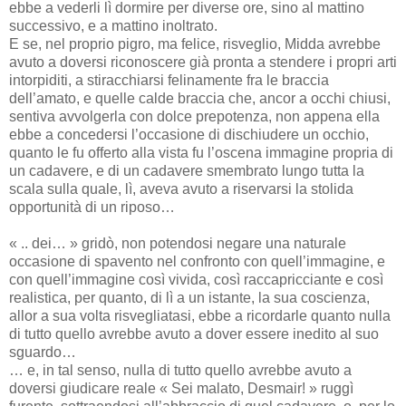
ebbe a vederli lì dormire per diverse ore, sino al mattino
successivo, e a mattino inoltrato.
E se, nel proprio pigro, ma felice, risveglio, Midda avrebbe
avuto a doversi riconoscere già pronta a stendere i propri arti
intorpiditi, a stiracchiarsi felinamente fra le braccia
dell’amato, e quelle calde braccia che, ancor a occhi chiusi,
sentiva avvolgerla con dolce prepotenza, non appena ella
ebbe a concedersi l’occasione di dischiudere un occhio,
quanto le fu offerto alla vista fu l’oscena immagine propria di
un cadavere, e di un cadavere smembrato lungo tutta la
scala sulla quale, lì, aveva avuto a riservarsi la stolida
opportunità di un riposo…
« .. dei… » gridò, non potendosi negare una naturale
occasione di spavento nel confronto con quell’immagine, e
con quell’immagine così vivida, così raccapricciante e così
realistica, per quanto, di lì a un istante, la sua coscienza,
allor a sua volta risvegliatasi, ebbe a ricordarle quanto nulla
di tutto quello avrebbe avuto a dover essere inedito al suo
sguardo…
… e, in tal senso, nulla di tutto quello avrebbe avuto a
doversi giudicare reale « Sei malato, Desmair! » ruggì