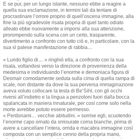
E se pur, per un lungo istante, nessuno ebbe a reagire a
quella sua esclamazione, in termini tali da tentare di
procrastinare l’orrore proprio di quell’oscena immagine, alla
fine la più sgradevole risata propria di quel tanto odiato
alleato ebbe nuovamente a imporsi alla sua attenzione,
prorompendo sulla scena con un certo, trasparente,
divertimento a confronto con tutto ciò e, in particolare, con la
sua sì palese manifestazione di rabbia…
« Lurido figlio di… » ringhiò ella, a confronto con la sua
risata, voltandosi verso la direzione di provenienza della
medesima e individuando l’enorme e demoniaca figura di
Desmair comodamente seduta sulla cima di quella rampa di
scale, non distante da dove la sua perversa immaginazione
aveva voluto collocare la testa di Be’Sihl, con gli occhi
riversi all’indietro e la lingua a penzoloni fuori dalla bocca
spalancata in maniera innaturale, per così come solo nella
morte avrebbe potuto essere permesso.
« Perdonami… vecchie abitudini. » sorrise egli, scuotendo
l’enorme capo ornato da smisurate corna bianche, prima di
avere a cancellare l’intera, orrida e macabra immagine così
composta con un semplice cenno della propria mano,