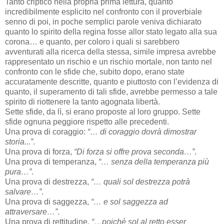
Tanto criptico nella propria prima lettura, quanto
incredibilmente esplicito nel confronto con il proverbiale
senno di poi, in poche semplici parole veniva dichiarato
quanto lo spirito della regina fosse allor stato legato alla sua
corona… e quanto, per coloro i quali si sarebbero
avventurati alla ricerca della stessa, simile impresa avrebbe
rappresentato un rischio e un rischio mortale, non tanto nel
confronto con le sfide che, subito dopo, erano state
accuratamente descritte, quanto e piuttosto con l’evidenza di
quanto, il superamento di tali sfide, avrebbe permesso a tale
spirito di riottenere la tanto agognata libertà.
Sette sfide, da lì, si erano proposte al loro gruppo. Sette
sfide ognuna peggiore rispetto alle precedenti.
Una prova di coraggio:
“… di coraggio dovrà dimostrar
storia...”
.
Una prova di forza,
“Di forza si offre prova seconda…”
.
Una prova di temperanza,
“… senza della temperanza più
pura…”
.
Una prova di destrezza,
“… quali sol destrezza potrà
salvare…”
.
Una prova di saggezza,
“… e sol saggezza ad
attraversare…”
.
Una prova di rettitudine,
“…poiché sol al retto esser