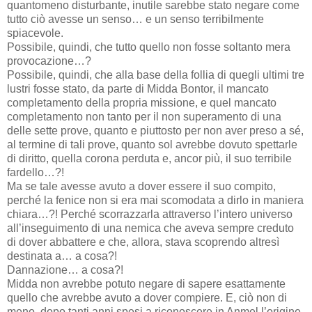
quantomeno disturbante, inutile sarebbe stato negare come
tutto ciò avesse un senso… e un senso terribilmente
spiacevole.
Possibile, quindi, che tutto quello non fosse soltanto mera
provocazione…?
Possibile, quindi, che alla base della follia di quegli ultimi tre
lustri fosse stato, da parte di Midda Bontor, il mancato
completamento della propria missione, e quel mancato
completamento non tanto per il non superamento di una
delle sette prove, quanto e piuttosto per non aver preso a sé,
al termine di tali prove, quanto sol avrebbe dovuto spettarle
di diritto, quella corona perduta e, ancor più, il suo terribile
fardello…?!
Ma se tale avesse avuto a dover essere il suo compito,
perché la fenice non si era mai scomodata a dirlo in maniera
chiara…?! Perché scorrazzarla attraverso l’intero universo
all’inseguimento di una nemica che aveva sempre creduto
di dover abbattere e che, allora, stava scoprendo altresì
destinata a… a cosa?!
Dannazione… a cosa?!
Midda non avrebbe potuto negare di sapere esattamente
quello che avrebbe avuto a dover compiere. E, ciò non di
meno, dopo tanti anni spesi a riconoscere in Anmel l’origine