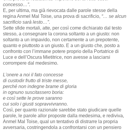
concesso…”
.
E, per ultima, ma già rievocata dalle parole stesse della
regina Anmel Mal Toise, una prova di sacrificio,
“… se alcun
sacrificio sarà lesto…”
.
Sette sfide mortali, atte, per così come dichiarato dal testo
stesso, a consegnare la corona soltanto a un giusto: non
soltanto a un impavido, non certamente a un prepotente,
quanto e piuttosto a un giusto. E a un giusto che, posto a
confronto con l’immane potere proprio della Portatrice di
Luce e dell’Oscura Mietitrice, non avesse a lasciarsi
corrompere dal medesimo.
L'onere a noi il fato concesse
di custodir frutto di triste messe,
perché non indegne brame di gloria
in ognuno suscitassero boria:
e così sette le prove saranno
cui solo i giusti sopravvivranno.
Così, per quanto razionale sarebbe stato giudicare quelle
parole, le parole allor proposte dalla medesima, e rediviva,
Anmel Mal Toise, qual un tentativo di distrarre la propria
avversaria, costringendola a confrontarsi con un pensiero