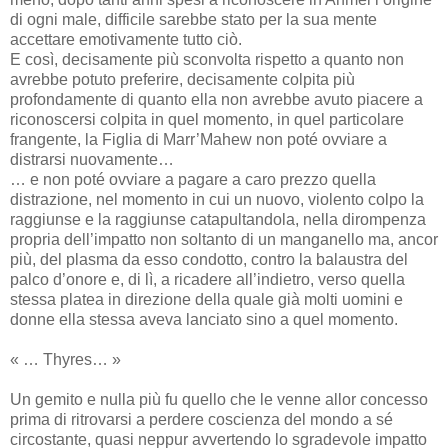
di ogni male, difficile sarebbe stato per la sua mente
accettare emotivamente tutto ciò.
E così, decisamente più sconvolta rispetto a quanto non
avrebbe potuto preferire, decisamente colpita più
profondamente di quanto ella non avrebbe avuto piacere a
riconoscersi colpita in quel momento, in quel particolare
frangente, la Figlia di Marr’Mahew non poté ovviare a
distrarsi nuovamente…
… e non poté ovviare a pagare a caro prezzo quella
distrazione, nel momento in cui un nuovo, violento colpo la
raggiunse e la raggiunse catapultandola, nella dirompenza
propria dell’impatto non soltanto di un manganello ma, ancor
più, del plasma da esso condotto, contro la balaustra del
palco d’onore e, di lì, a ricadere all’indietro, verso quella
stessa platea in direzione della quale già molti uomini e
donne ella stessa aveva lanciato sino a quel momento.
« … Thyres… »
Un gemito e nulla più fu quello che le venne allor concesso
prima di ritrovarsi a perdere coscienza del mondo a sé
circostante, quasi neppur avvertendo lo sgradevole impatto