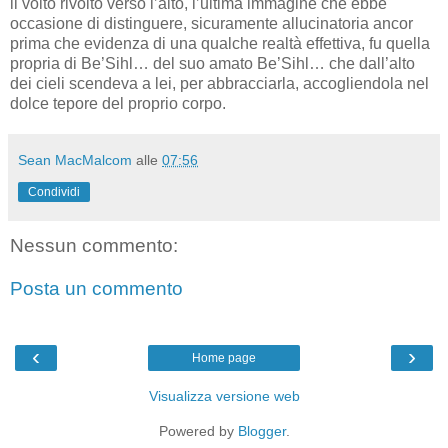
il volto rivolto verso l’alto, l’ultima immagine che ebbe
occasione di distinguere, sicuramente allucinatoria ancor
prima che evidenza di una qualche realtà effettiva, fu quella
propria di Be’Sihl… del suo amato Be’Sihl… che dall’alto
dei cieli scendeva a lei, per abbracciarla, accogliendola nel
dolce tepore del proprio corpo.
Sean MacMalcom
alle
07:56
Condividi
Nessun commento:
Posta un commento
‹
›
Home page
Visualizza versione web
Powered by
Blogger
.