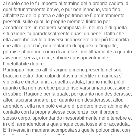
al suolo che le fu imposto al termine della propria caduta, di
quel fortunatamente breve, e pur non innocuo, volo fino
all’altezza della platea e alle poltroncine lì ordinatamente
presenti, sulle quali le proprie membra finirono per
accartocciarsi in maniera scomposta. E, nel male di quella
situazione, fu paradossalmente quasi un bene il fatto che
ella avrebbe avuto a doversi riconoscere allor più tramortita
che altro, giacché, non tentando di opporsi all’impatto,
permise al proprio corpo di adattarsi mellifluamente a quanto
avvenne, senza, in ciò, subirne consapevolmente
l’ineluttabile dolore.
Purtroppo, nucleo all’idrargirio o meno presente nel suo
braccio destro, due colpi di plasma infertile in maniera sì
violenta e diretta, uniti a quella caduta, furono molto più di
quanto ella non avrebbe potuto riservarsi umana occasione
di subire. Ragione per la quale, per quanto non desiderasse,
allor, lasciarsi andare, per quanto non desiderasse, allor,
arrendersi, ella non poté evitare di perdere inesorabilmente
contatto con la propria stessa coscienza, con il proprio
stesso corpo, sprofondando inesorabilmente nelle tenebre e,
in ciò, arrendendosi a qualunque cosa fosse allor accaduta.
E lì riversa in maniera scomposta su quelle poltroncine, con