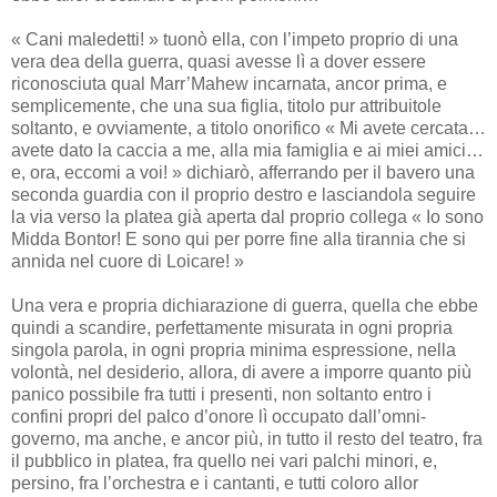
« Cani maledetti! » tuonò ella, con l’impeto proprio di una
vera dea della guerra, quasi avesse lì a dover essere
riconosciuta qual Marr’Mahew incarnata, ancor prima, e
semplicemente, che una sua figlia, titolo pur attribuitole
soltanto, e ovviamente, a titolo onorifico « Mi avete cercata…
avete dato la caccia a me, alla mia famiglia e ai miei amici…
e, ora, eccomi a voi! » dichiarò, afferrando per il bavero una
seconda guardia con il proprio destro e lasciandola seguire
la via verso la platea già aperta dal proprio collega « Io sono
Midda Bontor! E sono qui per porre fine alla tirannia che si
annida nel cuore di Loicare! »
Una vera e propria dichiarazione di guerra, quella che ebbe
quindi a scandire, perfettamente misurata in ogni propria
singola parola, in ogni propria minima espressione, nella
volontà, nel desiderio, allora, di avere a imporre quanto più
panico possibile fra tutti i presenti, non soltanto entro i
confini propri del palco d’onore lì occupato dall’omni-
governo, ma anche, e ancor più, in tutto il resto del teatro, fra
il pubblico in platea, fra quello nei vari palchi minori, e,
persino, fra l’orchestra e i cantanti, e tutti coloro allor