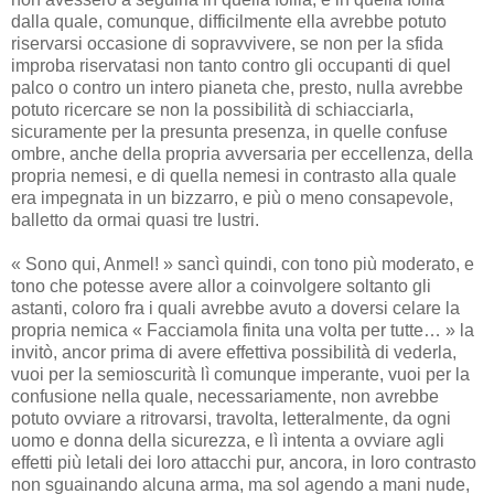
dalla quale, comunque, difficilmente ella avrebbe potuto
riservarsi occasione di sopravvivere, se non per la sfida
improba riservatasi non tanto contro gli occupanti di quel
palco o contro un intero pianeta che, presto, nulla avrebbe
potuto ricercare se non la possibilità di schiacciarla,
sicuramente per la presunta presenza, in quelle confuse
ombre, anche della propria avversaria per eccellenza, della
propria nemesi, e di quella nemesi in contrasto alla quale
era impegnata in un bizzarro, e più o meno consapevole,
balletto da ormai quasi tre lustri.
« Sono qui, Anmel! » sancì quindi, con tono più moderato, e
tono che potesse avere allor a coinvolgere soltanto gli
astanti, coloro fra i quali avrebbe avuto a doversi celare la
propria nemica « Facciamola finita una volta per tutte… » la
invitò, ancor prima di avere effettiva possibilità di vederla,
vuoi per la semioscurità lì comunque imperante, vuoi per la
confusione nella quale, necessariamente, non avrebbe
potuto ovviare a ritrovarsi, travolta, letteralmente, da ogni
uomo e donna della sicurezza, e lì intenta a ovviare agli
effetti più letali dei loro attacchi pur, ancora, in loro contrasto
non sguainando alcuna arma, ma sol agendo a mani nude,