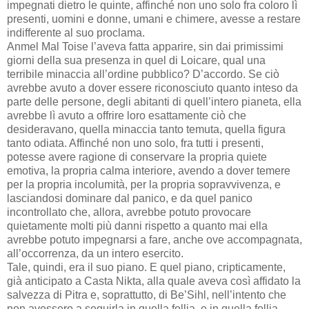
impegnati dietro le quinte, affinché non uno solo fra coloro lì
presenti, uomini e donne, umani e chimere, avesse a restare
indifferente al suo proclama.
Anmel Mal Toise l’aveva fatta apparire, sin dai primissimi
giorni della sua presenza in quel di Loicare, qual una
terribile minaccia all’ordine pubblico? D’accordo. Se ciò
avrebbe avuto a dover essere riconosciuto quanto inteso da
parte delle persone, degli abitanti di quell’intero pianeta, ella
avrebbe lì avuto a offrire loro esattamente ciò che
desideravano, quella minaccia tanto temuta, quella figura
tanto odiata. Affinché non uno solo, fra tutti i presenti,
potesse avere ragione di conservare la propria quiete
emotiva, la propria calma interiore, avendo a dover temere
per la propria incolumità, per la propria sopravvivenza, e
lasciandosi dominare dal panico, e da quel panico
incontrollato che, allora, avrebbe potuto provocare
quietamente molti più danni rispetto a quanto mai ella
avrebbe potuto impegnarsi a fare, anche ove accompagnata,
all’occorrenza, da un intero esercito.
Tale, quindi, era il suo piano. E quel piano, cripticamente,
già anticipato a Casta Nikta, alla quale aveva così affidato la
salvezza di Pitra e, soprattutto, di Be’Sihl, nell’intento che
non avessero a seguirla in quella follia, e in quella follia