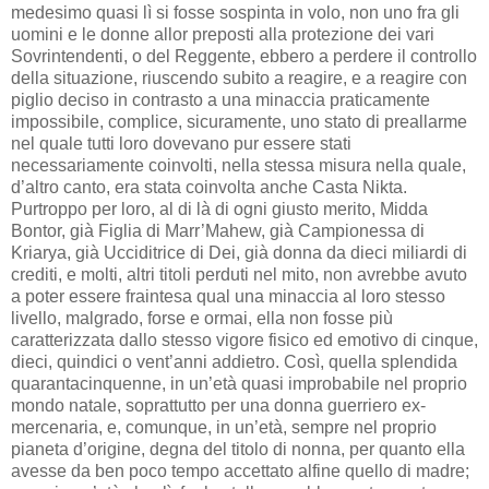
medesimo quasi lì si fosse sospinta in volo, non uno fra gli
uomini e le donne allor preposti alla protezione dei vari
Sovrintendenti, o del Reggente, ebbero a perdere il controllo
della situazione, riuscendo subito a reagire, e a reagire con
piglio deciso in contrasto a una minaccia praticamente
impossibile, complice, sicuramente, uno stato di preallarme
nel quale tutti loro dovevano pur essere stati
necessariamente coinvolti, nella stessa misura nella quale,
d’altro canto, era stata coinvolta anche Casta Nikta.
Purtroppo per loro, al di là di ogni giusto merito, Midda
Bontor, già Figlia di Marr’Mahew, già Campionessa di
Kriarya, già Ucciditrice di Dei, già donna da dieci miliardi di
crediti, e molti, altri titoli perduti nel mito, non avrebbe avuto
a poter essere fraintesa qual una minaccia al loro stesso
livello, malgrado, forse e ormai, ella non fosse più
caratterizzata dallo stesso vigore fisico ed emotivo di cinque,
dieci, quindici o vent’anni addietro. Così, quella splendida
quarantacinquenne, in un’età quasi improbabile nel proprio
mondo natale, soprattutto per una donna guerriero ex-
mercenaria, e, comunque, in un’età, sempre nel proprio
pianeta d’origine, degna del titolo di nonna, per quanto ella
avesse da ben poco tempo accettato alfine quello di madre;