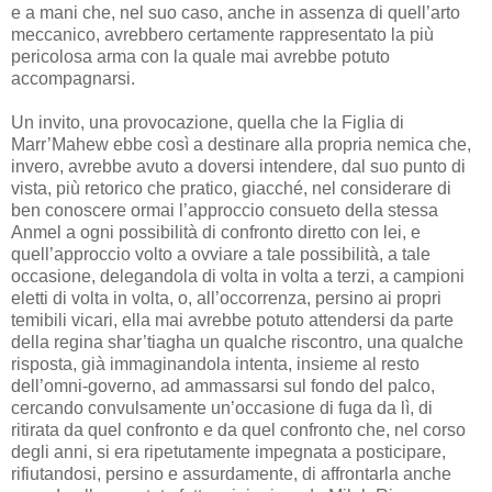
e a mani che, nel suo caso, anche in assenza di quell’arto
meccanico, avrebbero certamente rappresentato la più
pericolosa arma con la quale mai avrebbe potuto
accompagnarsi.
Un invito, una provocazione, quella che la Figlia di
Marr’Mahew ebbe così a destinare alla propria nemica che,
invero, avrebbe avuto a doversi intendere, dal suo punto di
vista, più retorico che pratico, giacché, nel considerare di
ben conoscere ormai l’approccio consueto della stessa
Anmel a ogni possibilità di confronto diretto con lei, e
quell’approccio volto a ovviare a tale possibilità, a tale
occasione, delegandola di volta in volta a terzi, a campioni
eletti di volta in volta, o, all’occorrenza, persino ai propri
temibili vicari, ella mai avrebbe potuto attendersi da parte
della regina shar’tiagha un qualche riscontro, una qualche
risposta, già immaginandola intenta, insieme al resto
dell’omni-governo, ad ammassarsi sul fondo del palco,
cercando convulsamente un’occasione di fuga da lì, di
ritirata da quel confronto e da quel confronto che, nel corso
degli anni, si era ripetutamente impegnata a posticipare,
rifiutandosi, persino e assurdamente, di affrontarla anche