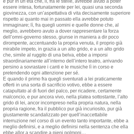
e pur in un’età che, lì, fra le stelle, avrebbe avuto a poter
essere intesa, fortunatamente per lei, quasi una seconda
giovinezza, con un’aspettativa di vita decisamente superiore
rispetto ai quanto mai in passato ella avrebbe potuto
immaginare; lì, fra quegli uomini e quelle donne che, al
meglio, avrebbero avuto a dover rappresentare la forza
dell’omni-governo stesso, giunse in maniera a dir poco
dirompente, accentuando la propria venuta, il proprio già
mirabile impeto, in grazia a un alto grido, e a un alto grido
che, simile al ruggito di una belva, ebbe a imporsi
straordinariamente all’interno dell’intero teatro, arrivando
persino a sovrastare i canti e le musiche lì in corso e
pretendendo ogni attenzione per sé.
E quando il primo fra quegli sventurati a lei praticamente
offerti in una sorta di sacrificio votivo, ebbe a essere
catapultato al di fuori del palco, per ricadere, certamente
malconcio, e pur ancora vivo, nella platea sottostante, l’alto
grido di lei, ancor incompreso nella propria natura, nella
propria ragione, fra il pubblico pur già incuriosito, pur già
giustamente scandalizzato per quell’inaccettabile
interruzione nel corso di un evento tanto importante, ebbe a
meglio definirsi, e a meglio definirsi nella sentenza che ella
ebbe allor a scandire a pieni polmoni…