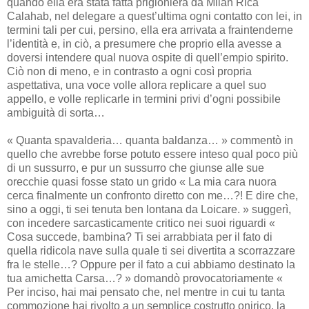
quando ella era stata fatta prigioniera da Milah Rica
Calahab, nel delegare a quest’ultima ogni contatto con lei, in
termini tali per cui, persino, ella era arrivata a fraintenderne
l’identità e, in ciò, a presumere che proprio ella avesse a
doversi intendere qual nuova ospite di quell’empio spirito.
Ciò non di meno, e in contrasto a ogni così propria
aspettativa, una voce volle allora replicare a quel suo
appello, e volle replicarle in termini privi d’ogni possibile
ambiguità di sorta…
« Quanta spavalderia… quanta baldanza… » commentò in
quello che avrebbe forse potuto essere inteso qual poco più
di un sussurro, e pur un sussurro che giunse alle sue
orecchie quasi fosse stato un grido « La mia cara nuora
cerca finalmente un confronto diretto con me…?! E dire che,
sino a oggi, ti sei tenuta ben lontana da Loicare. » suggerì,
con incedere sarcasticamente critico nei suoi riguardi «
Cosa succede, bambina? Ti sei arrabbiata per il fato di
quella ridicola nave sulla quale ti sei divertita a scorrazzare
fra le stelle…? Oppure per il fato a cui abbiamo destinato la
tua amichetta Carsa…? » domandò provocatoriamente «
Per inciso, hai mai pensato che, nel mentre in cui tu tanta
commozione hai rivolto a un semplice costrutto onirico, la