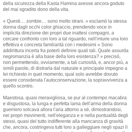
della sicurezza della Kasta Hamina avesse ancora goduto
del mai sgradito dono della vita.
« Questi… zombie… sono molto strani. » esclamò la stessa
donna dagli occhi color ghiaccio, prendendo voce in
implicita direzione dei propri due inattesi compagni, a
cercare confronto con loro a tal riguardo, nell'intuire una loro
effettiva e concreta familiarità con i medesimi « Sono
addirittura incerta fra poterli definire quali tali. Quale assurda
negromanzia è alla base della loro esistenza? » precisò,
non permettendo, ovviamente, a tali curiosità, e, ancor più, a
simili parole, di distrarla dal naturale e principale impegno a
lei richiesto in quel momento, qual solo avrebbe dovuto
essere considerata l'autoconservazione, la sopravvivenza a
quello scontro.
Maestosa, quasi meravigliosa, se pur al contempo macabra
e disgustosa, la lunga e perfetta lama dell'arma della donna
guerriero solcava allora l'aria attorno a sé, dimostrandosi,
nei propri movimenti, nell'eleganza e e nella puntualità degli
stessi, quasi del tutto indifferente alla mancanza di gravità
che, ancora, costringeva tutti loro a galleggiare negli spazi lì