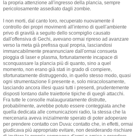
la propria attenzione all'ingresso della plancia, sempre
pericolosamente assediato dagli zombie.
I non morti, dal canto loro, recuperato nuovamente il
controllo dei propri movimenti all'interno di quell'ambiente
privo di gravità a seguito dello scompiglio causato
dall'offensiva di Gechi, avevano ormai ripreso ad avanzare
verso la meta già prefissa qual propria, lasciandosi
immancabilmente preannunciare dall'ormai consueta
pioggia di laser e plasma, fortunatamente incapace di
sconquassare la plancia più di quanto, sino a quel
momento, non erano già stati in grado di compiere,
sfortunatamente distruggendo, in quello stesso modo, quasi
ogni strumentazione lì presente e, solo miracolosamente,
lasciando ancora illesi quasi tutti i presenti, prudentemente
disposti lontano dalle traiettorie tipiche di quegli attacchi.
Fra tutte le consolle malauguratamente distrutte,
probabilmente, avrebbe potuto essere conteggiata anche
quella dedicata alle comunicazioni radio, la stessa che la
mercenaria aveva inizialmente sperato di poter adoperare
per prendere contatto con Duva: contatto che, in effetti, ormai
giudicava più appropriato evitare, non desiderando rischiare