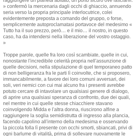
raggiungere un pianeta abitato, un porto sicuro ove lasciarvi.
» confermò la mercenaria dagli occhi di ghiaccio, annuendo
seria verso la propria principale interlocutrice, colei
evidentemente preposta a comando del gruppo, o forse,
semplicemente autoproclamatasi portavoce del medesimo «
Tutto ha il suo prezzo, però… e il mio… il nostro, in questo
caso, ha da intendersi nella liberazione del vostro ostaggio.
»
Troppe parole, quelle fra loro così scambiate, quelle in cui,
nonostante l'incredibile celerità propria nell'assunzione di
quelle decisioni, nella stipulazione di quel temporaneo patto
di non belligeranza fra le parti lì coinvolte, che si proposero,
immancabilmente, a favore dei loro comuni avversari, dei
soli, veri nemici con cui mai alcuno fra i presenti avrebbe
potuto cercare di intavolare un qualsiasi genere di dialogo,
di aprire una qualsiasi speranza di confronto, due dei quali,
nel mentre in cui quelle stesse chiacchiere stavano
coinvolgendo Midda e l'altra donna, riuscirono alfine a
raggiungere la soglia semidistrutta di ingresso alla plancia,
facendo capolino all'interno della medesima e osservando
la piccola folla lì presente con occhi smorti, sbiancati, privi di
ogni barlume di vitalità, prima di sollevare nuovamente le