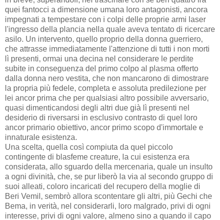
quei fantocci a dimensione umana loro antagonisti, ancora
impegnati a tempestare con i colpi delle proprie armi laser
l'ingresso della plancia nella quale aveva tentato di ricercare
asilo. Un intervento, quello proprio della donna guerriero,
che attrasse immediatamente l'attenzione di tutti i non morti
lì presenti, ormai una decina nel considerare le perdite
subite in conseguenza del primo colpo al plasma offerto
dalla donna nero vestita, che non mancarono di dimostrare
la propria più fedele, completa e assoluta predilezione per
lei ancor prima che per qualsiasi altro possibile avversario,
quasi dimenticandosi degli altri due già lì presenti nel
desiderio di riversarsi in esclusivo contrasto di quel loro
ancor primario obiettivo, ancor primo scopo d'immortale e
innaturale esistenza.
Una scelta, quella così compiuta da quel piccolo
contingente di blasfeme creature, la cui esistenza era
considerata, allo sguardo della mercenaria, quale un insulto
a ogni divinità, che, se pur liberò la via al secondo gruppo di
suoi alleati, coloro incaricati del recupero della moglie di
Beri Vemil, sembrò allora scontentare gli altri, più Gechi che
Bema, in verità, nel considerarli, loro malgrado, privi di ogni
interesse, privi di ogni valore, almeno sino a quando il capo