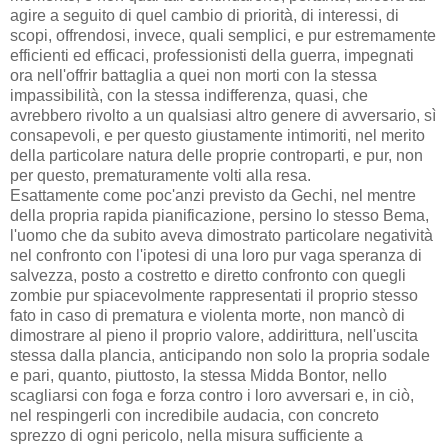
agire a seguito di quel cambio di priorità, di interessi, di
scopi, offrendosi, invece, quali semplici, e pur estremamente
efficienti ed efficaci, professionisti della guerra, impegnati
ora nell'offrir battaglia a quei non morti con la stessa
impassibilità, con la stessa indifferenza, quasi, che
avrebbero rivolto a un qualsiasi altro genere di avversario, sì
consapevoli, e per questo giustamente intimoriti, nel merito
della particolare natura delle proprie controparti, e pur, non
per questo, prematuramente volti alla resa.
Esattamente come poc'anzi previsto da Gechi, nel mentre
della propria rapida pianificazione, persino lo stesso Bema,
l'uomo che da subito aveva dimostrato particolare negatività
nel confronto con l'ipotesi di una loro pur vaga speranza di
salvezza, posto a costretto e diretto confronto con quegli
zombie pur spiacevolmente rappresentati il proprio stesso
fato in caso di prematura e violenta morte, non mancò di
dimostrare al pieno il proprio valore, addirittura, nell'uscita
stessa dalla plancia, anticipando non solo la propria sodale
e pari, quanto, piuttosto, la stessa Midda Bontor, nello
scagliarsi con foga e forza contro i loro avversari e, in ciò,
nel respingerli con incredibile audacia, con concreto
sprezzo di ogni pericolo, nella misura sufficiente a