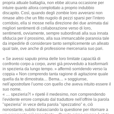
propria attuale battaglia, non ebbe alcuna occasione per
intuire quanto allora complottato a proprio indubbio
discapito. Così, quando degli zombie loro avverarsi non
rimase altro che un fitto nugolo di pezzi sparsi per l'intero
corridoio, ella si mosse nella direzione dei due animata dai
migliori sentimenti di collaborazione verso di loro,
sentimenti, ovviamente, sempre subordinati alla sua innata
sfiducia per il prossimo, alla sua immancabile paranoia tale
da impedirle di considerare tanto semplicemente un alleato
qual tale, ove anche di professione mercenaria suo pari.
« Se avessi saputo prima delle loro limitate capacità di
confronto corpo a corpo, avrei già provveduto a trasformarli
in spezieria da lungo tempo. » affermò sorridendo verso la
coppia « Non comprendo tanta ragione di agitazione quale
quella da te dimostrata… Bema… » soggiunse,
nell'apostrofare l'uomo con quello che aveva intuito essere il
suo nome.
« … spezieria?! » ripeté il medesimo, non comprendendo
l'evidente errore compiuto dal traduttore nell'offrire la parola
"spezieria" in vece della parola "spezzatino" e, ciò
nonostante, subito tralasciando la questione per ritornare a