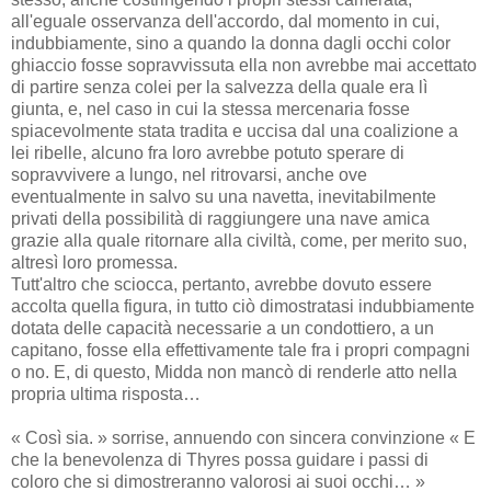
all'eguale osservanza dell'accordo, dal momento in cui,
indubbiamente, sino a quando la donna dagli occhi color
ghiaccio fosse sopravvissuta ella non avrebbe mai accettato
di partire senza colei per la salvezza della quale era lì
giunta, e, nel caso in cui la stessa mercenaria fosse
spiacevolmente stata tradita e uccisa dal una coalizione a
lei ribelle, alcuno fra loro avrebbe potuto sperare di
sopravvivere a lungo, nel ritrovarsi, anche ove
eventualmente in salvo su una navetta, inevitabilmente
privati della possibilità di raggiungere una nave amica
grazie alla quale ritornare alla civiltà, come, per merito suo,
altresì loro promessa.
Tutt'altro che sciocca, pertanto, avrebbe dovuto essere
accolta quella figura, in tutto ciò dimostratasi indubbiamente
dotata delle capacità necessarie a un condottiero, a un
capitano, fosse ella effettivamente tale fra i propri compagni
o no. E, di questo, Midda non mancò di renderle atto nella
propria ultima risposta…
« Così sia. » sorrise, annuendo con sincera convinzione « E
che la benevolenza di Thyres possa guidare i passi di
coloro che si dimostreranno valorosi ai suoi occhi… »