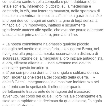
combattere contro quella compatta e pur indubbiamente
letale schiera, infierendo, piuttosto, sulla medesima e
cercando, in ciò, una letteraria mattanza, nella speranza di
riuscire a smembrarli in misura sufficiente a garantire a sé e
ai propri due compagni un certo margine di fuga senza la
minaccia di un improvviso, inatteso e sicuramente
sgradevole attacco alle spalle, che avrebbe potuto decretare
la sua, ancor prima della loro, prematura fine.
« La nostra committente ha omesso qualche piccolo
dettaglio nel merito di questa furia… » sussurrò Bema, nel
rivolgersi alla propria camerata, osservando a distanza di
sicurezza l'azione della mercenaria loro iniziale antagonista
e, ora, effimera alleata « … non avremmo mai dovuto
accettare questo incarico. »
« E' pur sempre una donna, una singola e solitaria donna.
Non l'incarnazione stessa del concetto della guerra… »
obiettò Gechi, impegnandosi a dimostrare indifferenza nel
confronto con lo spettacolo lì offerto, per quanto
perfettamente trasparente delle ragioni del massacro
avvenuto, nel corso del quale il loro iniziale contingente era
stato tanto rapidamente decimato da quella stessa, "singola
e solitaria", donna.