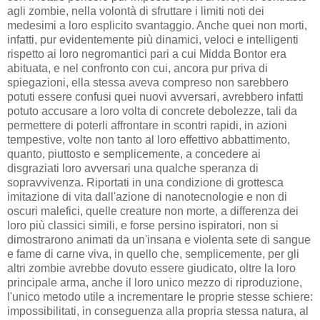
agli zombie, nella volontà di sfruttare i limiti noti dei
medesimi a loro esplicito svantaggio. Anche quei non morti,
infatti, pur evidentemente più dinamici, veloci e intelligenti
rispetto ai loro negromantici pari a cui Midda Bontor era
abituata, e nel confronto con cui, ancora pur priva di
spiegazioni, ella stessa aveva compreso non sarebbero
potuti essere confusi quei nuovi avversari, avrebbero infatti
potuto accusare a loro volta di concrete debolezze, tali da
permettere di poterli affrontare in scontri rapidi, in azioni
tempestive, volte non tanto al loro effettivo abbattimento,
quanto, piuttosto e semplicemente, a concedere ai
disgraziati loro avversari una qualche speranza di
sopravvivenza. Riportati in una condizione di grottesca
imitazione di vita dall'azione di nanotecnologie e non di
oscuri malefici, quelle creature non morte, a differenza dei
loro più classici simili, e forse persino ispiratori, non si
dimostrarono animati da un'insana e violenta sete di sangue
e fame di carne viva, in quello che, semplicemente, per gli
altri zombie avrebbe dovuto essere giudicato, oltre la loro
principale arma, anche il loro unico mezzo di riproduzione,
l'unico metodo utile a incrementare le proprie stesse schiere:
impossibilitati, in conseguenza alla propria stessa natura, al