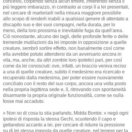
concessi, colpendo senza alcun timore, infierendo senza il
più leggero imbarazzo, in contrasto ai corpi lì a lei presentati,
nel cercare di martoriarli nella misura maggiore possibile
allo scopo di renderli inabili a qualsiasi genere di attentato a
discapito suo e dei suoi compagni, nella durata, per lo
meno, della loro prossima e inevitabile fuga da quell'area.
Ciò nonostante, alcuno dei tagli, delle profonde ferite o delle
tremende mutilazioni da lei imposte in opposizione a quelle
creature, sembrò sortire effetto, non banalmente così come
ella avrebbe potuto attendersi da un avversario ancora in
vita, ma, anche, da altri zombie loro ipotetici pari, per così
come da lei conosciuti: ove, infatti, un braccio veniva reciso
a una di quelle creature, subito il medesimo era ricercato e
recuperato dalla medesima, per poter essere nuovamente
conciliato con il resto del suo corpo, ancora una volta posto
nella propria legittima sede e, lì, ritrovando con spontaneità
disarmante la propria originale funzionalità, come se nulla
fosse mai accaduto.
« Non so di cosa tu stia parlando, Midda Bontor. » negò ogni
ipotesi di risposta la stessa Gechi, scuotendo il capo e
gettandosi accanto a lei, per cercare di ridurre la pressione
su di lei stessa imposta da quelle creature, nel temere per la