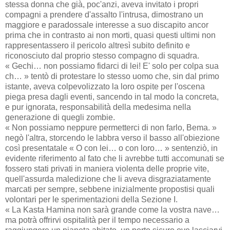
stessa donna che già, poc'anzi, aveva invitato i propri
compagni a prendere d'assalto l'intrusa, dimostrano un
maggiore e paradossale interesse a suo discapito ancor
prima che in contrasto ai non morti, quasi questi ultimi non
rappresentassero il pericolo altresì subito definito e
riconosciuto dal proprio stesso compagno di squadra.
« Gechi… non possiamo fidarci di lei! E' solo per colpa sua
ch… » tentò di protestare lo stesso uomo che, sin dal primo
istante, aveva colpevolizzato la loro ospite per l'oscena
piega presa dagli eventi, sancendo in tal modo la concreta,
e pur ignorata, responsabilità della medesima nella
generazione di quegli zombie.
« Non possiamo neppure permetterci di non farlo, Bema. »
negò l'altra, storcendo le labbra verso il basso all'obiezione
così presentatale « O con lei… o con loro… » sentenziò, in
evidente riferimento al fato che li avrebbe tutti accomunati se
fossero stati privati in maniera violenta delle proprie vite,
quell'assurda maledizione che li aveva disgraziatamente
marcati per sempre, sebbene inizialmente propostisi quali
volontari per le sperimentazioni della Sezione I.
« La Kasta Hamina non sarà grande come la vostra nave…
ma potrà offrirvi ospitalità per il tempo necessario a