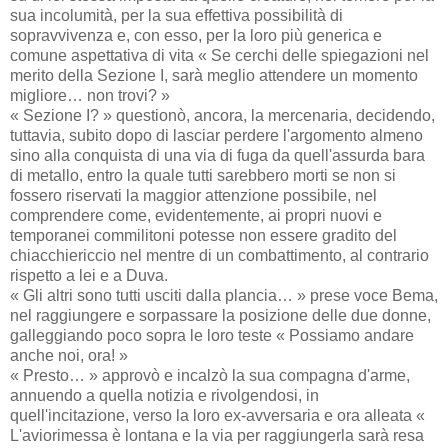
sua incolumità, per la sua effettiva possibilità di
sopravvivenza e, con esso, per la loro più generica e
comune aspettativa di vita « Se cerchi delle spiegazioni nel
merito della Sezione I, sarà meglio attendere un momento
migliore… non trovi? »
« Sezione I? » questionò, ancora, la mercenaria, decidendo,
tuttavia, subito dopo di lasciar perdere l'argomento almeno
sino alla conquista di una via di fuga da quell'assurda bara
di metallo, entro la quale tutti sarebbero morti se non si
fossero riservati la maggior attenzione possibile, nel
comprendere come, evidentemente, ai propri nuovi e
temporanei commilitoni potesse non essere gradito del
chiacchiericcio nel mentre di un combattimento, al contrario
rispetto a lei e a Duva.
« Gli altri sono tutti usciti dalla plancia… » prese voce Bema,
nel raggiungere e sorpassare la posizione delle due donne,
galleggiando poco sopra le loro teste « Possiamo andare
anche noi, ora! »
« Presto… » approvò e incalzò la sua compagna d'arme,
annuendo a quella notizia e rivolgendosi, in
quell'incitazione, verso la loro ex-avversaria e ora alleata «
L'aviorimessa è lontana e la via per raggiungerla sarà resa