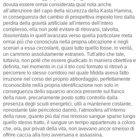
dovuta essere ormai considerata qual nota anche
all'attenzione del capo della sicurezza della Kasta Hamina,
in conseguenza del cambio di prospettiva imposto loro dalla
perdita della gravità artificiale all'interno dell'intero
complesso, ella non poté evitare di ritrovarsi, talvolta,
disorientata in quell'avanzata verso quella particolare meta
ormai più che conosciuta nella propria ubicazione e negli
scenari a essa circostanti, quasi tutto quello fosse, in verità,
un cammino assolutamente estraneo. Tutt'altro che tale,
tuttavia, non poté che essere giudicato in maniera obiettiva e
definita, nel momento in cui il trio così formato si ritrovò a
percorrere lo stesso corridoio nel quale Midda aveva fatto
irruzione nel corso del proprio abbordaggio, perfettamente
riconoscibile nella propria identificazione non solo in
conseguenza dello squarcio ancora presente sul fianco
della nave, precariamente posto sotto controllo dalla
presenza degli scudi energetici, utili a mantenere costante,
nonostante tale pericoloso danno, l'atmosfera all'interno
della nave, quanto più dal mai rimosso sangue sparso lungo
quello stesso tratto, il sangue un tempo appartenuto a coloro
che, ora, pur privati della vita, non avevano ancor smesso di
offrire caccia alla loro avversaria e assassina.