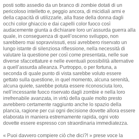
posti sotto assedio da un branco di zombie dotati di un
pericoloso intelletto e, peggio ancora, di micidiali armi e
della capacità di utilizzarle, alla frase della donna dagli
occhi color ghiaccio e dai capelli color fuoco così
audacemente giunta a dichiarare loro un’assurda guerra alla
quale, in conseguenza di quell’osceno sviluppo, non
sarebbero mai sopravvissuti, essi avrebbero riservato un
lungo istante di silenziosa riflessione, nella necessità di
valutare la questione per così come presentata, nelle sue
diverse sfaccettature e nelle eventuali possibilità alternative
a quell’assurda alleanza. Purtroppo, o per fortuna, a
seconda di quale punto di vista sarebbe voluto essere
gettato sulla questione, in quel momento, alcuna serenità,
alcuna quiete, sarebbe potuta essere riconosciuta loro,
nell’incessante fuoco riservato dagli zombie e nella loro
irrefrenabile avanzata, in virtù della quale molto presto
avrebbero certamente raggiunto anche lo spazio della
plancia, ragione per cui ogni decisione dovette allora essere
elaborata in maniera estremamente rapida, ogni voto
dovette essere espresso con straordinaria immediatezza.
« Puoi davvero compiere ciò che dici?! » prese voce la