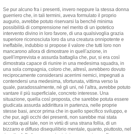
Se pur alcuno fra i presenti, invero neppure la stessa donna
guerriero che, in tali termini, aveva formulato il proprio
augurio, avrebbe potuto riservarsi la benché minima
possibilità di comprensione nel merito di un ipotetico
intervento divino in loro favore, di una qualsivoglia grazia
superiore riconosciuta loro da una creatura onnipotente e
ineffabile, indubbio si propose il valore che tutti loro non
mancarono allora di dimostrare in quell'azione, in
quell'imprevista e assurda battaglia che, pur, si era così
dimostrata capace di riunire in una medesima squadra, in
una sola compagnia, coloro che, altresì, avrebbero dovuto
reciprocamente considerarsi acerrimi nemici, impegnati a
contendersi una medesima, sfortunata, vittima verso la
quale, paradossalmente, né gli uni, né l'altra, avrebbe potuto
vantare il più superficiale, concreto interesse. Una
situazione, quella così proposta, che sarebbe potuta essere
giudicata assurda addirittura in partenza, nelle proprie
stesse basi, ancor prima che in quello specifico sviluppo, e
che pur, agli occhi dei presenti, non sarebbe mai stata
accolta qual tale, non in virtù di una strana follia, di un
bizzarro e diffuso disequilibrio mentale, quanto, piuttosto, nel