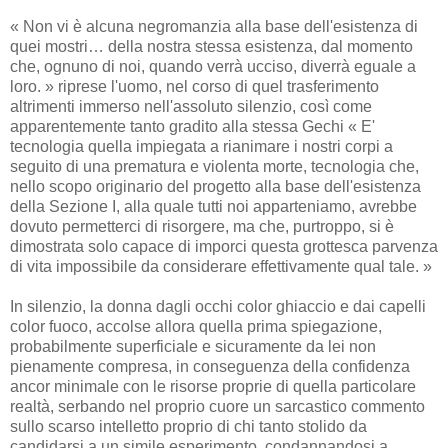
« Non vi è alcuna negromanzia alla base dell'esistenza di
quei mostri… della nostra stessa esistenza, dal momento
che, ognuno di noi, quando verrà ucciso, diverrà eguale a
loro. » riprese l'uomo, nel corso di quel trasferimento
altrimenti immerso nell'assoluto silenzio, così come
apparentemente tanto gradito alla stessa Gechi « E'
tecnologia quella impiegata a rianimare i nostri corpi a
seguito di una prematura e violenta morte, tecnologia che,
nello scopo originario del progetto alla base dell'esistenza
della Sezione I, alla quale tutti noi apparteniamo, avrebbe
dovuto permetterci di risorgere, ma che, purtroppo, si è
dimostrata solo capace di imporci questa grottesca parvenza
di vita impossibile da considerare effettivamente qual tale. »
In silenzio, la donna dagli occhi color ghiaccio e dai capelli
color fuoco, accolse allora quella prima spiegazione,
probabilmente superficiale e sicuramente da lei non
pienamente compresa, in conseguenza della confidenza
ancor minimale con le risorse proprie di quella particolare
realtà, serbando nel proprio cuore un sarcastico commento
sullo scarso intelletto proprio di chi tanto stolido da
candidarsi a un simile esperimento, condannandosi a