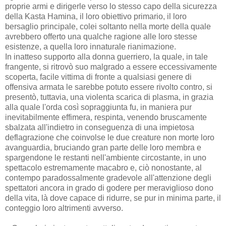
proprie armi e dirigerle verso lo stesso capo della sicurezza
della Kasta Hamina, il loro obiettivo primario, il loro
bersaglio principale, colei soltanto nella morte della quale
avrebbero offerto una qualche ragione alle loro stesse
esistenze, a quella loro innaturale rianimazione.
In inatteso supporto alla donna guerriero, la quale, in tale
frangente, si ritrovò suo malgrado a essere eccessivamente
scoperta, facile vittima di fronte a qualsiasi genere di
offensiva armata le sarebbe potuto essere rivolto contro, si
presentò, tuttavia, una violenta scarica di plasma, in grazia
alla quale l'orda così sopraggiunta fu, in maniera pur
inevitabilmente effimera, respinta, venendo bruscamente
sbalzata all'indietro in conseguenza di una impietosa
deflagrazione che coinvolse le due creature non morte loro
avanguardia, bruciando gran parte delle loro membra e
spargendone le restanti nell'ambiente circostante, in uno
spettacolo estremamente macabro e, ciò nonostante, al
contempo paradossalmente gradevole all'attenzione degli
spettatori ancora in grado di godere per meraviglioso dono
della vita, là dove capace di ridurre, se pur in minima parte, il
conteggio loro altrimenti avverso.