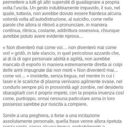
permettere a tutti gli altri superstiti di guadagnare a propria
volta l'uscita. Un gesto indubbiamente impavido, il suo, nel
quale, tuttavia, non avrebbe dovuto essere fraintesa alcuna
volontà volta all'autodistruzione, al suicidio, come nelle
parole che allora si ritrovò a pronunciare, in maniera
continua, ritmica, costante, addirittura ossessiva, chiunque
avrebbe potuto avere evidente riprova…
« Non diventerò mai come voi… non diventerò mai come
voi! » gridò, in tale slancio, in quel pericoloso azzardo che,
al di là di ogni personale abilità e agilità, non avrebbe
mancato di esporlo in maniera estremamente diretta ai colpi
delle armi impugnate dai non morti « Non diventerò mai…
come voi… » insistette, senza tregua, nel mentre in cui i
laser e le scariche di plasma venivano agilmente evase, nel
condurlo sempre più in prossimità agli zombie, nel desiderio
sbaragliarli con il proprio impeto, con la propria irruenza così
come, purtroppo, ormai nessuna particolare arma in loro
possesso sarebbe pur riuscita a compiere.
Simile a una preghiera, o forse a una incitazione
assolutamente personale, quella frase venne allora ripetuta
senza sosta, senza alcuna tregua, probabilmente a