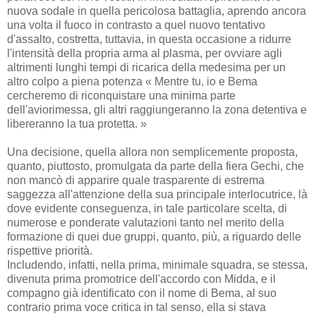
nuova sodale in quella pericolosa battaglia, aprendo ancora
una volta il fuoco in contrasto a quel nuovo tentativo
d'assalto, costretta, tuttavia, in questa occasione a ridurre
l'intensità della propria arma al plasma, per ovviare agli
altrimenti lunghi tempi di ricarica della medesima per un
altro colpo a piena potenza « Mentre tu, io e Bema
cercheremo di riconquistare una minima parte
dell'aviorimessa, gli altri raggiungeranno la zona detentiva e
libereranno la tua protetta. »
Una decisione, quella allora non semplicemente proposta,
quanto, piuttosto, promulgata da parte della fiera Gechi, che
non mancò di apparire quale trasparente di estrema
saggezza all'attenzione della sua principale interlocutrice, là
dove evidente conseguenza, in tale particolare scelta, di
numerose e ponderate valutazioni tanto nel merito della
formazione di quei due gruppi, quanto, più, a riguardo delle
rispettive priorità.
Includendo, infatti, nella prima, minimale squadra, se stessa,
divenuta prima promotrice dell'accordo con Midda, e il
compagno già identificato con il nome di Bema, al suo
contrario prima voce critica in tal senso, ella si stava