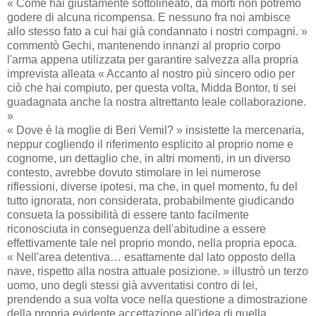
« Come hai giustamente sottolineato, da morti non potremo
godere di alcuna ricompensa. E nessuno fra noi ambisce
allo stesso fato a cui hai già condannato i nostri compagni. »
commentò Gechi, mantenendo innanzi al proprio corpo
l'arma appena utilizzata per garantire salvezza alla propria
imprevista alleata « Accanto al nostro più sincero odio per
ciò che hai compiuto, per questa volta, Midda Bontor, ti sei
guadagnata anche la nostra altrettanto leale collaborazione.
»
« Dove è la moglie di Beri Vemil? » insistette la mercenaria,
neppur cogliendo il riferimento esplicito al proprio nome e
cognome, un dettaglio che, in altri momenti, in un diverso
contesto, avrebbe dovuto stimolare in lei numerose
riflessioni, diverse ipotesi, ma che, in quel momento, fu del
tutto ignorata, non considerata, probabilmente giudicando
consueta la possibilità di essere tanto facilmente
riconosciuta in conseguenza dell'abitudine a essere
effettivamente tale nel proprio mondo, nella propria epoca.
« Nell'area detentiva… esattamente dal lato opposto della
nave, rispetto alla nostra attuale posizione. » illustrò un terzo
uomo, uno degli stessi già avventatisi contro di lei,
prendendo a sua volta voce nella questione a dimostrazione
della propria evidente accettazione all'idea di quella