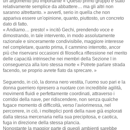
un argomento più importante « Questo primo gruppo è stato
relativamente semplice da abbattere… ma gli altri non
saranno altrettanto. » avvertì, serio in quella che non
appariva essere un'opinione, quanto, piuttosto, un concreto
dato di fatto.
« Andiamo… presto! » incitò Gechi, prendendo voce e
dimostrando, in tale intervento, in modo assolutamente
razionale e sinceramente condivisibile, maggiore interesse
nel completare, quanto prima, il cammino interrotto, ancor
più che riservarsi occasioni di filosofica riflessione nel merito
delle capacità intrinseche nei membri della Sezione I in
conseguenza alla loro stessa morte « Potrete parlare strada
facendo, se proprio avrete fiato da sprecare. »
Seguendo, in ciò, la donna nero vestita, l'uomo suo pari e la
donna guerriero ripresero a nuotare con incredibile agilità,
movimenti fluidi e perfettamente coordinati, attraverso i
corridoi della nave, per ridiscendere, non senza qualche
fugace momento di difficoltà, verso l'aviorimessa, nel
percorrere, in ciò, i molteplici ponti della nave già esplorati
dalla stessa mercenaria nella sua precipitosa, e caotica,
fuga in direzione della stessa plancia.
Nonostante la maggior parte di quegli ambienti sarebbe