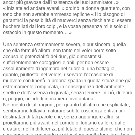
ancor più gravosa dall'insistenza dei tuoi ammiratori. »
« Iniziate ad andare avanti! » ordinò la donna guerriero, con
tono che non avrebbe ammesso repliche « Ho bisogno di
garantirci la possibilità di muoverci senza rischiare di essere
bucherellati dai loro colpi, e la vostra presenza mi è solo di
ostacolo in questo momento… »
Una sentenza estremamente severa, e pur sincera, quella
che ella formulò allora, non tanto nel voler porre sotto
accusa le potenzialità dei due, già dimostratisi
sufficientemente coraggiosi e abili per non essere
assolutamente d'ingombro nel cuore di una battaglia,
quanto, piuttosto, nel volersi riservare l'occasione di
muovere con libertà la propria spada in quella situazione già
estremamente complicata, in conseguenza dell'ambiente
stretto e dell'assenza di gravità, senza temere, in ciò, di ferirli
o, peggio, ucciderli in maniera involontaria.
Nel merito di tali ragioni, per quanto tutt'altro che esplicitate,
sembrarono tuttavia maturare subito coscienza entrambi i
destinatari di tali parole che, senza aggiungere altro, si
proiettarono più avanti nel corridoio, lontano da lei e dalle
creature, nell'indifferenza più totale di queste ultime, che non
cercarono in alcun modo di ostacolare quella loro fuga, ben