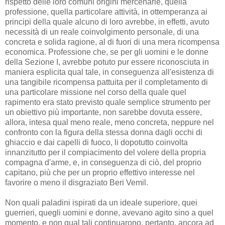
rispetto delle loro comuni origini mercenarie, quella
professione, quella particolare attività, in ottemperanza ai
principi della quale alcuno di loro avrebbe, in effetti, avuto
necessità di un reale coinvolgimento personale, di una
concreta e solida ragione, al di fuori di una mera ricompensa
economica. Professione che, se per gli uomini e le donne
della Sezione I, avrebbe potuto pur essere riconosciuta in
maniera esplicita qual tale, in conseguenza all'esistenza di
una tangibile ricompensa pattuita per il completamento di
una particolare missione nel corso della quale quel
rapimento era stato previsto quale semplice strumento per
un obiettivo più importante, non sarebbe dovuta essere,
allora, intesa qual meno reale, meno concreta, neppure nel
confronto con la figura della stessa donna dagli occhi di
ghiaccio e dai capelli di fuoco, li dopotutto coinvolta
innanzitutto per il compiacimento del volere della propria
compagna d'arme, e, in conseguenza di ciò, del proprio
capitano, più che per un proprio effettivo interesse nel
favorire o meno il disgraziato Beri Vemil.
Non quali paladini ispirati da un ideale superiore, quei
guerrieri, quegli uomini e donne, avevano agito sino a quel
momento, e non qual tali continuarono, pertanto, ancora ad