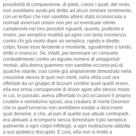
possibilità di compassione, di pietà, coloro i quali, del resto,
non avrebbero avuto più diritto ad alcun similare sentimento,
con un'enfasi che non sarebbe altresì stata riconosciuta a
normali avversari umani non per un eventuale istinto
caritatevole nei loro possibili riguardi, quanto, piuttosto e
invero, per semplice inutilità ad agire con tanta insistenza
contro chi già morto dopo un semplice, rapido e diretto
colpo, fosse esso fendente o montante, sgualembro o tondo,
dritto o rovescio. Se, infatti, per terminare un consueto
combattimento contro un eguale numero di antagonisti
mortali, alla donna guerriero non sarebbe occorso più di
qualche istante, così come già ampiamente dimostrato nella
creazione stessa di quei non morti, nella sfida così ora
offertale da un gruppo di bizzarri zombie quali quelli erano,
ella era ormai consapevole di dover agire allo stesso modo
in cui, in passato, aveva affrontato in più occasioni il proprio
crudele e semidivino sposo, una creatura di nome Desmair
che in quell'universo non avrebbero esitato a descrivere
qual demone, e che, al pari di quelle sue attuali controparti,
era abituato a ricomporsi senza dimostrare il più semplice
patimento a ogni colpo inflittogli, a ogni mutilazione addotta
a suo ipotetico discapito. E così, ella non si limitò a