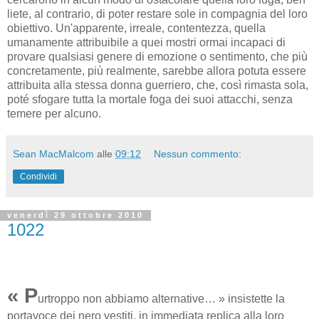
liete, al contrario, di poter restare sole in compagnia del loro
obiettivo. Un'apparente, irreale, contentezza, quella
umanamente attribuibile a quei mostri ormai incapaci di
provare qualsiasi genere di emozione o sentimento, che più
concretamente, più realmente, sarebbe allora potuta essere
attribuita alla stessa donna guerriero, che, così rimasta sola,
poté sfogare tutta la mortale foga dei suoi attacchi, senza
temere per alcuno.
Sean MacMalcom
alle
09:12
Nessun commento:
Condividi
venerdì 29 ottobre 2010
1022
« P
urtroppo non abbiamo alternative… » insistette la
portavoce dei nero vestiti, in immediata replica alla loro