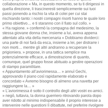
collaborazione « Ma, in questo momento, se tu ti dirigessi in
quella direzione, li trascineresti semplicemente sui tuoi
passi ponendo a rischio la vita di colei per cui stai
rischiando tanto: i nostri compagni risorti hanno te quale loro
primo obiettivo… e ti staranno con il fiato sul collo. »
« Ha ragione. » confermò la compagna del medesimo, la
stessa giovane donna che, insieme a lui, aveva appena
attentato alla vita della mercenaria « Dobbiamo dividerci:
una parte di noi farà da esca, insieme a lei, per distrarre i
non morti… mentre gli altri andranno a recuperare la
prigioniera. » propose, in una tattica semplice ma
potenzialmente efficace, a dimostrazione di quanto,
comunque, quel gruppo fosse abituato a gestire operazioni
di stampo paramilitare.
« Appuntamento all'aviorimessa… » annuì Gechi,
approvando il piano così rapidamente elaborato e
concordato « Avremo bisogno di almeno una navetta per
raggiungere la… »
« L'aviorimessa è sotto il controllo degli altri vostri ex-amici.
» negò, tuttavia, la donna guerriero ritrovando parola dopo
aver ridotto al minimo indispensabile il proprio interesse a
intervenire nelle questioni lì dibattute, nel preferire rivolgere