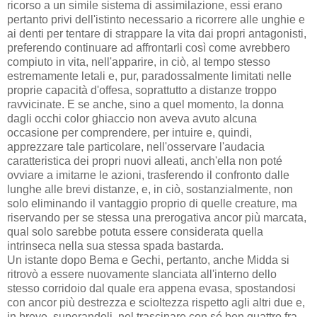
ricorso a un simile sistema di assimilazione, essi erano
pertanto privi dell'istinto necessario a ricorrere alle unghie e
ai denti per tentare di strappare la vita dai propri antagonisti,
preferendo continuare ad affrontarli così come avrebbero
compiuto in vita, nell'apparire, in ciò, al tempo stesso
estremamente letali e, pur, paradossalmente limitati nelle
proprie capacità d'offesa, soprattutto a distanze troppo
ravvicinate. E se anche, sino a quel momento, la donna
dagli occhi color ghiaccio non aveva avuto alcuna
occasione per comprendere, per intuire e, quindi,
apprezzare tale particolare, nell'osservare l'audacia
caratteristica dei propri nuovi alleati, anch'ella non poté
ovviare a imitarne le azioni, trasferendo il confronto dalle
lunghe alle brevi distanze, e, in ciò, sostanzialmente, non
solo eliminando il vantaggio proprio di quelle creature, ma
riservando per se stessa una prerogativa ancor più marcata,
qual solo sarebbe potuta essere considerata quella
intrinseca nella sua stessa spada bastarda.
Un istante dopo Bema e Gechi, pertanto, anche Midda si
ritrovò a essere nuovamente slanciata all'interno dello
stesso corridoio dal quale era appena evasa, spostandosi
con ancor più destrezza e scioltezza rispetto agli altri due e,
in breve, superandoli, nel trascinare con sé ben quattro fra