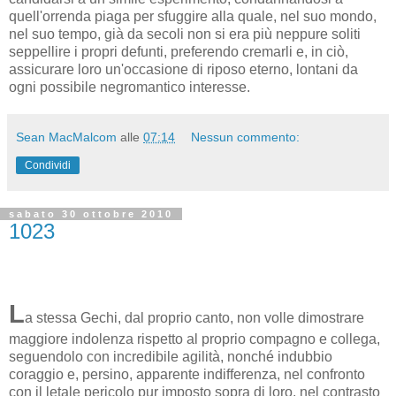
quell'orrenda piaga per sfuggire alla quale, nel suo mondo,
nel suo tempo, già da secoli non si era più neppure soliti
seppellire i propri defunti, preferendo cremarli e, in ciò,
assicurare loro un'occasione di riposo eterno, lontani da
ogni possibile negromantico interesse.
Sean MacMalcom
alle
07:14
Nessun commento:
Condividi
sabato 30 ottobre 2010
1023
L
a stessa Gechi, dal proprio canto, non volle dimostrare
maggiore indolenza rispetto al proprio compagno e collega,
seguendolo con incredibile agilità, nonché indubbio
coraggio e, persino, apparente indifferenza, nel confronto
con il letale pericolo pur imposto sopra di loro, nel contrasto