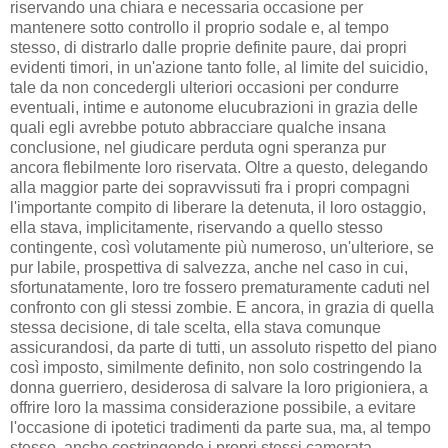
riservando una chiara e necessaria occasione per
mantenere sotto controllo il proprio sodale e, al tempo
stesso, di distrarlo dalle proprie definite paure, dai propri
evidenti timori, in un'azione tanto folle, al limite del suicidio,
tale da non concedergli ulteriori occasioni per condurre
eventuali, intime e autonome elucubrazioni in grazia delle
quali egli avrebbe potuto abbracciare qualche insana
conclusione, nel giudicare perduta ogni speranza pur
ancora flebilmente loro riservata. Oltre a questo, delegando
alla maggior parte dei sopravvissuti fra i propri compagni
l'importante compito di liberare la detenuta, il loro ostaggio,
ella stava, implicitamente, riservando a quello stesso
contingente, così volutamente più numeroso, un'ulteriore, se
pur labile, prospettiva di salvezza, anche nel caso in cui,
sfortunatamente, loro tre fossero prematuramente caduti nel
confronto con gli stessi zombie. E ancora, in grazia di quella
stessa decisione, di tale scelta, ella stava comunque
assicurandosi, da parte di tutti, un assoluto rispetto del piano
così imposto, similmente definito, non solo costringendo la
donna guerriero, desiderosa di salvare la loro prigioniera, a
offrire loro la massima considerazione possibile, a evitare
l'occasione di ipotetici tradimenti da parte sua, ma, al tempo
stesso, anche costringendo i propri stessi camerata,