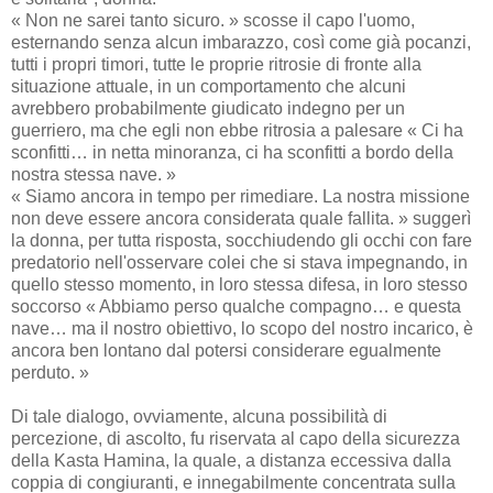
« Non ne sarei tanto sicuro. » scosse il capo l'uomo,
esternando senza alcun imbarazzo, così come già pocanzi,
tutti i propri timori, tutte le proprie ritrosie di fronte alla
situazione attuale, in un comportamento che alcuni
avrebbero probabilmente giudicato indegno per un
guerriero, ma che egli non ebbe ritrosia a palesare « Ci ha
sconfitti… in netta minoranza, ci ha sconfitti a bordo della
nostra stessa nave. »
« Siamo ancora in tempo per rimediare. La nostra missione
non deve essere ancora considerata quale fallita. » suggerì
la donna, per tutta risposta, socchiudendo gli occhi con fare
predatorio nell'osservare colei che si stava impegnando, in
quello stesso momento, in loro stessa difesa, in loro stesso
soccorso « Abbiamo perso qualche compagno… e questa
nave… ma il nostro obiettivo, lo scopo del nostro incarico, è
ancora ben lontano dal potersi considerare egualmente
perduto. »
Di tale dialogo, ovviamente, alcuna possibilità di
percezione, di ascolto, fu riservata al capo della sicurezza
della Kasta Hamina, la quale, a distanza eccessiva dalla
coppia di congiuranti, e innegabilmente concentrata sulla