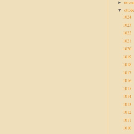
nove
►
ottob
▼
1024
1023
1022
1021
1020
1019
1018
1017
1016
1015
1014
1013
1012
1011
1010