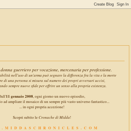
11 gennaio 
donna guerriero per vocazione, mercenaria per professione.
abilità nell'uso di un'arma può segnare la differenza fra la vita e la morte
ore di una persona si misura sul numero dei propri avversari uccisi,
ando sempre nuove sfide per offrire un senso alla propria esistenza.
11 gennaio 2008
all'
, ogni giorno un nuovo episodio,
o ad ampliare il mosaico di un sempre più vasto universo fantastico...
... in ogni propria accezione!
Scopri subito le
Cronache di Midda
!
.MIDDASCHRONICLES.COM