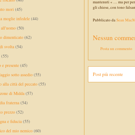
mantenuti « … ma per perm
gli chiese, con tono falsa
nto mori
(45)
a moglie infedele
(44)
Pubblicato da
Sean Mac
 all'uomo
(50)
Nessun commen
no dimenticato
(62)
di svolta
(54)
Posta un commento
(55)
o e presente
(45)
Post più recente
laggio sotto assedio
(55)
 alla città del peccato
(55)
nzone di Midda
(57)
dia fraterna
(54)
sto prezzo
(52)
na e fiducia
(55)
ico del mio nemico
(60)