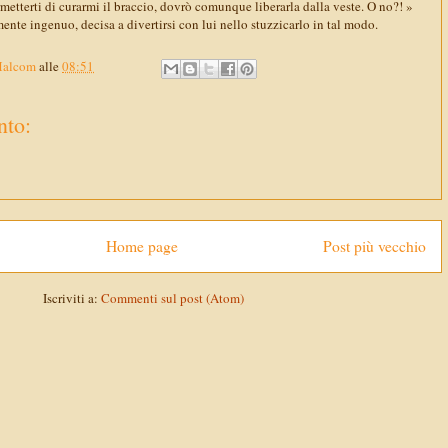
etterti di curarmi il braccio, dovrò comunque liberarla dalla veste. O no?! »
mente ingenuo, decisa a divertirsi con lui nello stuzzicarlo in tal modo.
Malcom
alle
08:51
to:
Home page
Post più vecchio
Iscriviti a:
Commenti sul post (Atom)