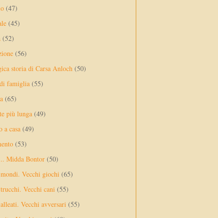
lo
(47)
ale
(45)
a
(52)
zione
(56)
gica storia di Carsa Anloch
(50)
 di famiglia
(55)
a
(65)
te più lunga
(49)
o a casa
(49)
mento
(53)
... Midda Bontor
(50)
 mondi. Vecchi giochi
(65)
trucchi. Vecchi cani
(55)
alleati. Vecchi avversari
(55)