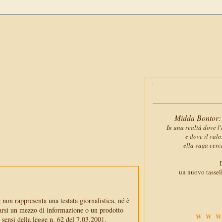
Midda Bontor: 
In una realtà dove l'
e dove il val
ella vaga cerc
D
un nuovo tassell
non rappresenta una testata giornalistica, né è
arsi un mezzo di informazione o un prodotto
WWW
i sensi della legge n. 62 del 7.03.2001.