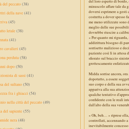
del loro esperto di bordo,
à del peccato
(38)
minuscolo affare tale da g
doversi esprimere a gesti
ttri della nave
(41)
costretta a dover spesso f
eriva
(45)
me meno utilizzate sono di
meglio delle sue possibili
tto letale
(38)
dovrebbe riuscire a calib
« Per quanto mi riguarda,
nnata
(41)
addirittura bisogno di par
sorrisetto malizioso e de
ro cavalieri
(45)
paziente così lì in attesa
ona perduta
(58)
sfiorato sul braccio sinis
grottescamente enfatizzato
anni dopo
(50)
Midda sorrise ancora, ora
ezionista di sassi
(41)
dopotutto, a essere sogge
sa del sultano
(50)
suo corpo e della sua avve
appariva alla sua attenzi
ezza fra i ghiacci
(54)
qualche tentativo d'approc
confidente con le reali int
nio nella città del peccato
(49)
dall'alto della sua venera
a del sapiente
(55)
« Oh, beh… » riprese ella,
amide nera
(48)
controllati, accennando a
inevitabilmente concesso a
e riscatto
(46)