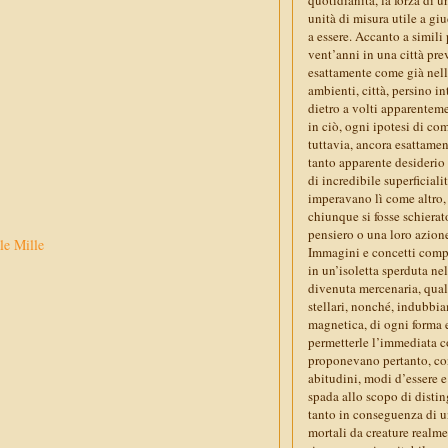
unità di misura utile a giu
a essere. Accanto a simili
vent’anni in una città prev
esattamente come già nell
ambienti, città, persino in
dietro a volti apparentemen
in ciò, ogni ipotesi di co
tuttavia, ancora esattame
tanto apparente desiderio
di incredibile superficial
imperavano lì come altro,
chiunque si fosse schierat
pensiero o una loro azion
le Mille
Immagini e concetti comple
in un’isoletta sperduta ne
divenuta mercenaria, quali 
stellari, nonché, indubbia
magnetica, di ogni forma e
permetterle l’immediata c
proponevano pertanto, con
abitudini, modi d’essere e 
spada allo scopo di distin
tanto in conseguenza di un
mortali da creature realme