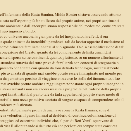
nell’infermeria della Kasta Hamina, Midda Bontor si stava osservando attorno
zzicata nell’aspetto più fanciullesco del proprio animo, nei propri sentimenti
trano ambiente e dall’ancor più strano responsabile del medesimo, come era stata
 suo ingresso a bordo.
uovo universo ancora in gran parte da lei inesplorato, in effetti, si era
quale animata da incredibili paradossi, tali da lasciar apparire il medesimo al
ncredibilmente familiare innanzi al suo sguardo. Ove, a esemplificazione di tali
a concezione del Creato, quanto da lei comunemente definita umanità si
te dispersa su tre continenti, quanto, piuttosto, su un numero allucinante di
randosi tuttavia del tutto priva di familiarità con concetti di stregoneria o
apparendo confidente con quanto da loro definita tecnologia, sostanzialmente
 più avanzata di quanto mai sarebbe potuto essere immaginato nel mondo per
ta da permettere persino di viaggiare attraverso le stelle del firmamento, oltre
sa mai avrebbe potuto ambire a raggiungere nonostante ogni proprio impegno in
la stessa umanità non era ancora riuscita a progredire nell’intimo della propria
opri innati istinti, al punto tale da farla apparire, nel proprio stesso modo di
incivile, una rozza primitiva assetata di sangue e capace di comprendere solo il
iolenza più sfrenata.
ontesti abitualmente propri di una nave come la Kasta Hamina, zone di
edeva volentieri il passo innanzi al desiderio di continua colonizzazione di
coraggiosi ed eccentrici individui che, al pari di Beri Vemil, speravano di
 di vita lì allontanandosi da tutto ciò che per loro era sempre stata consueta
na lama, o l’impeto di un’arma da fuoco, erano le sole leggi vigenti, la sola