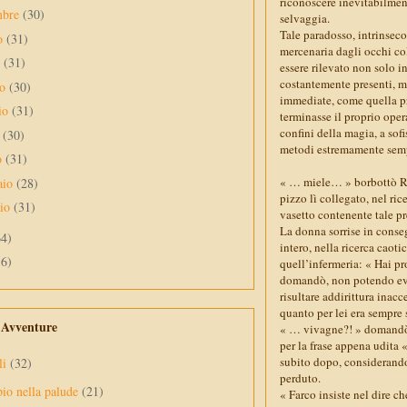
riconoscere inevitabilment
mbre
(30)
selvaggia.
Tale paradosso, intrinseco
to
(31)
mercenaria dagli occhi col
o
(31)
essere rilevato non solo in 
costantemente presenti, m
no
(30)
immediate, come quella pro
io
(31)
terminasse il proprio oper
confini della magia, a sof
e
(30)
metodi estremamente sem
o
(31)
« … miele… » borbottò Roro
aio
(28)
pizzo lì collegato, nel ri
aio
(31)
vasetto contenente tale 
La donna sorrise in conseg
64)
intero, nella ricerca caot
56)
quell’infermeria: « Hai p
domandò, non potendo evit
risultare addirittura inac
quanto per lei era sempre 
e Avventure
« … vivagne?! » domandò l
per la frase appena udita 
subito dopo, considerando
li
(32)
perduto.
pio nella palude
(21)
« Farco insiste nel dire 