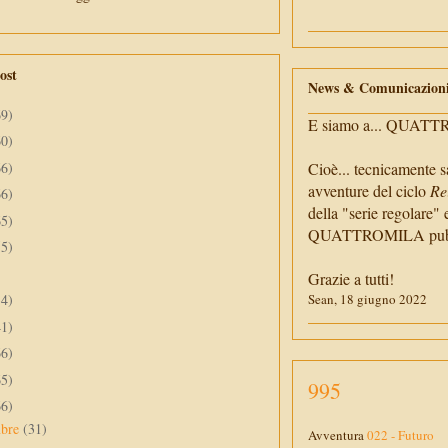
ost
News & Comunicazion
69)
E siamo a... QUAT
60)
66)
Cioè... tecnicamente s
avventure del ciclo
Re
66)
della "serie regolare" 
65)
QUATTROMILA pubbli
55)
Grazie a tutti!
34)
Sean, 18 giugno 2022
41)
66)
65)
995
66)
mbre
(31)
Avventura
022 - Futuro