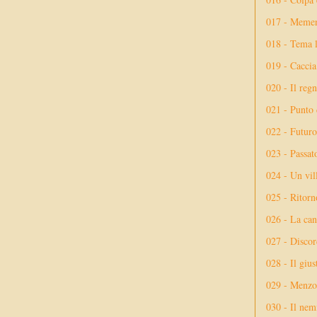
017 - Meme
018 - Tema l
019 - Caccia
020 - Il reg
021 - Punto 
022 - Futuro
023 - Passat
024 - Un vil
025 - Ritorno
026 - La ca
027 - Discor
028 - Il giu
029 - Menzog
030 - Il nem