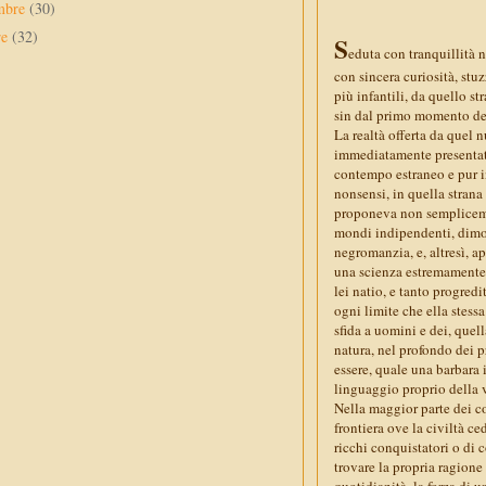
mbre
(30)
re
(32)
S
eduta con tranquillità 
con sincera curiosità, stu
più infantili, da quello s
sin dal primo momento del
La realtà offerta da quel n
immediatamente presentata 
contempo estraneo e pur i
nonsensi, in quella stran
proponeva non semplicemen
mondi indipendenti, dimost
negromanzia, e, altresì, 
una scienza estremamente
lei natio, e tanto progredi
ogni limite che ella stes
sfida a uomini e dei, quel
natura, nel profondo dei pr
essere, quale una barbara 
linguaggio proprio della v
Nella maggior parte dei c
frontiera ove la civiltà c
ricchi conquistatori o di 
trovare la propria ragione
quotidianità, la forza di u