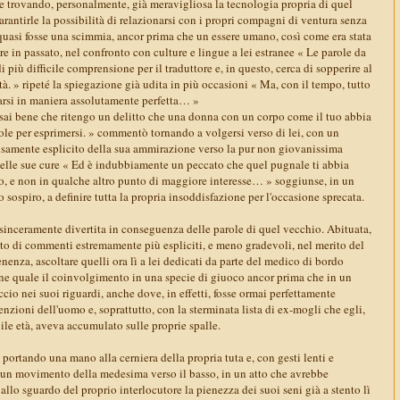
 e trovando, personalmente, già meravigliosa la tecnologia propria di quel
arantirle la possibilità di relazionarsi con i propri compagni di ventura senza
 quasi fosse una scimmia, ancor prima che un essere umano, così come era stata
are in passato, nel confronto con culture e lingue a lei estranee « Le parole da
 più difficile comprensione per il traduttore e, in questo, cerca di sopperire al
tà. » ripeté la spiegazione già udita in più occasioni « Ma, con il tempo, tutto
rarsi in maniera assolutamente perfetta… »
 sai bene che ritengo un delitto che una donna con un corpo come il tuo abbia
ole per esprimersi. » commentò tornando a volgersi verso di lei, con un
cisamente esplicito della sua ammirazione verso la pur non giovanissima
 delle sue cure « Ed è indubbiamente un peccato che quel pugnale ti abbia
tro, e non in qualche altro punto di maggiore interesse… » soggiunse, in un
 sospiro, a definire tutta la propria insoddisfazione per l'occasione sprecata.
 sinceramente divertita in conseguenza delle parole di quel vecchio. Abituata,
tto di commenti estremamente più espliciti, e meno gradevoli, nel merito del
nenza, ascoltare quelli ora lì a lei dedicati da parte del medico di bordo
one quale il coinvolgimento in una specie di giuoco ancor prima che in un
cio nei suoi riguardi, anche dove, in effetti, fosse ormai perfettamente
enzioni dell'uomo e, soprattutto, con la sterminata lista di ex-mogli che egli,
bile età, aveva accumulato sulle proprie spalle.
 portando una mano alla cerniera della propria tuta e, con gesti lenti e
 un movimento della medesima verso il basso, in un atto che avrebbe
llo sguardo del proprio interlocutore la pienezza dei suoi seni già a stento lì