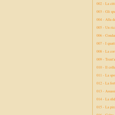
002 - La citt
003 - Gli spe
004 - Alla d
005 - Un rica
006 - Conda
007 - I quatt
008 - La cor
009 - Trent'
010 - Il coll
011 - La spo
012 - La fort
013 - Assassi
014 - La sfid
015 - La pir
016 - Colpa 