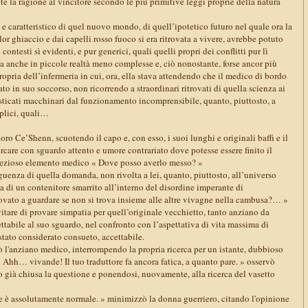
e la ragione al vincitore secondo le più primitive leggi proprie della natura
 e caratteristico di quel nuovo mondo, di quell’ipotetico futuro nel quale ora la
or ghiaccio e dai capelli rosso fuoco si era ritrovata a vivere, avrebbe potuto
contesti sì evidenti, e pur generici, quali quelli propri dei conflitti pur lì
a anche in piccole realtà meno complesse e, ciò nonostante, forse ancor più
pria dell’infermeria in cui, ora, ella stava attendendo che il medico di bordo
ato in suo soccorso, non ricorrendo a straordinari ritrovati di quella scienza ai
isticati macchinari dal funzionamento incomprensibile, quanto, piuttosto, a
plici, quali…
 Ce’Shenn, scuotendo il capo e, con esso, i suoi lunghi e originali baffi e il
cercare con sguardo attento e umore contrariato dove potesse essere finito il
prezioso elemento medico « Dove posso averlo messo? »
uenza di quella domanda, non rivolta a lei, quanto, piuttosto, all’universo
ica di un contenitore smarrito all’interno del disordine imperante di
rovato a guardare se non si trova insieme alle altre vivagne nella cambusa?… »
are di provare simpatia per quell’originale vecchietto, tanto anziano da
cettabile al suo sguardo, nel confronto con l’aspettativa di vita massima di
stato considerato consueto, accettabile.
'anziano medico, interrompendo la propria ricerca per un istante, dubbioso
« Ahh… vivande! Il tuo traduttore fa ancora fatica, a quanto pare. » osservò
 già chiusa la questione e ponendosi, nuovamente, alla ricerca del vasetto
che è assolutamente normale. » minimizzò la donna guerriero, citando l'opinione