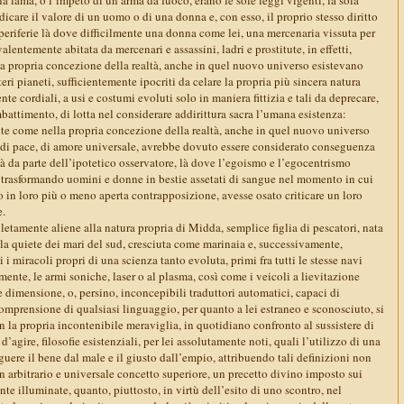
dicare il valore di un uomo o di una donna e, con esso, il proprio stesso diritto
 periferie là dove difficilmente una donna come lei, una mercenaria vissuta per
alentemente abitata da mercenari e assassini, ladri e prostitute, in effetti,
a propria concezione della realtà, anche in quel nuovo universo esistevano
teri pianeti, sufficientemente ipocriti da celare la propria più sincera natura
te cordiali, a usi e costumi evoluti solo in maniera fittizia e tali da deprecare,
mbattimento, di lotta nel considerare addirittura sacra l’umana esistenza:
nte come nella propria concezione della realtà, anche in quel nuovo universo
 di pace, di amore universale, avrebbe dovuto essere considerato conseguenza
ità da parte dell’ipotetico osservatore, là dove l’egoismo e l’egocentrismo
 trasformando uomini e donne in bestie assetati di sangue nel momento in cui
o in loro più o meno aperta contrapposizione, avesse osato criticare un loro
e.
tamente aliene alla natura propria di Midda, semplice figlia di pescatori, nata
lla quiete dei mari del sud, cresciuta come marinaia e, successivamente,
i miracoli propri di una scienza tanto evoluta, primi fra tutti le stesse navi
mente, le armi soniche, laser o al plasma, così come i veicoli a lievitazione
 dimensione, o, persino, inconcepibili traduttori automatici, capaci di
omprensione di qualsiasi linguaggio, per quanto a lei estraneo e sconosciuto, si
 la propria incontenibile meraviglia, in quotidiano confronto al sussistere di
d’agire, filosofie esistenziali, per lei assolutamente noti, quali l’utilizzo di una
guere il bene dal male e il giusto dall’empio, attribuendo tali definizioni non
 arbitrario e universale concetto superiore, un precetto divino imposto sui
nte illuminate, quanto, piuttosto, in virtù dell’esito di uno scontro, nel