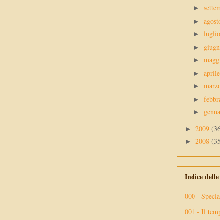
sette
►
agos
►
lugli
►
giug
►
magg
►
april
►
marz
►
febbr
►
genn
►
2009
(3
►
2008
(3
►
Indice dell
000 - Specia
001 - Il tem