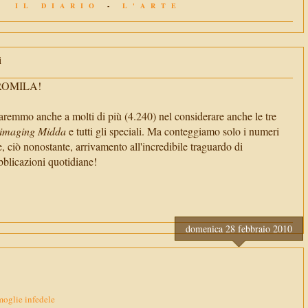
IL DIARIO
-
L'ARTE
i
TROMILA!
aremmo anche a molti di più (4.240) nel considerare anche le tre
imaging Midda
e tutti gli speciali. Ma conteggiamo solo i numeri
e, ciò nonostante, arrivamento all'incredibile traguardo di
cazioni quotidiane!
domenica 28 febbraio 2010
moglie infedele