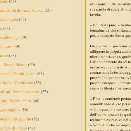
zione
(56)
occasione, nulla tradirono 
sue parole di scuse all’att
gica storia di Carsa Anloch
(50)
tavola.
 di famiglia
(55)
« No. Resta pure. » lo blo
a
(65)
formalmente che sostanzial
posto occupato fino a que
te più lunga
(49)
Osservandola, nuovamente
o a casa
(49)
affliggere la propria amat
mento
(53)
ulteriore insistenza, qual
l’allontanamento da sé: tal
... Midda Bontor
(50)
ormai aveva imparato a con
contrastarne la testardaggi
 mondi. Vecchi giochi
(65)
propria indipendenza, avre
trucchi. Vecchi cani
(55)
proprie energie e, immanca
senso di libertà così, err
alleati. Vecchi avversari
(55)
« E sia. » confermò pertan
vite. Vecchi amori
(60)
approfittando di ciò per 
« Ti ringrazio. » sussurrò
ggio continua
(59)
dell’uomo, sincera in quel
bassare lo sguardo
(51)
realmente espressive del 
« Vorrà dire che mi impegn
ettere di lottare
(57)
riposerai, così che, dove 