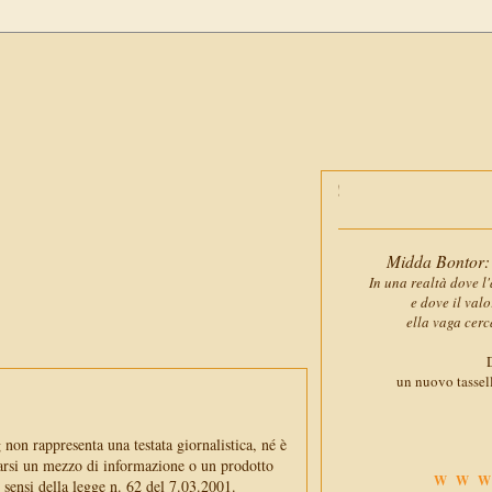
Midda Bontor: 
In una realtà dove l'
e dove il val
ella vaga cerc
D
un nuovo tassell
non rappresenta una testata giornalistica, né è
arsi un mezzo di informazione o un prodotto
WWW
i sensi della legge n. 62 del 7.03.2001.