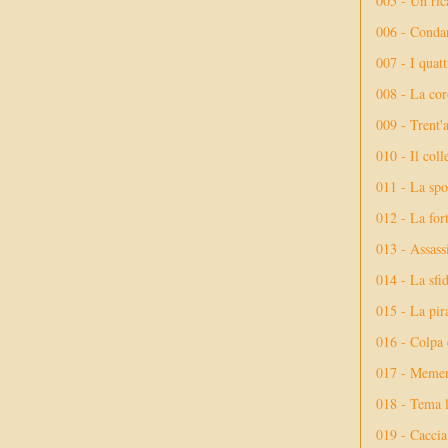
005 - Un rica
006 - Conda
007 - I quatt
008 - La cor
009 - Trent'
010 - Il coll
011 - La spo
012 - La fort
013 - Assassi
014 - La sfid
015 - La pir
016 - Colpa 
017 - Meme
018 - Tema l
019 - Caccia