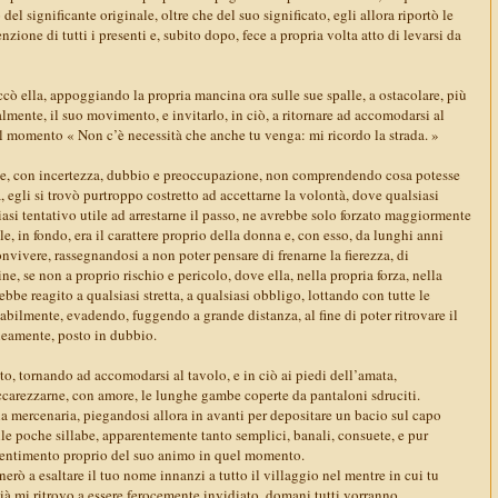
del significante originale, oltre che del suo significato, egli allora riportò le
enzione di tutti i presenti e, subito dopo, fece a propria volta atto di levarsi da
ccò ella, appoggiando la propria mancina ora sulle sue spalle, a ostacolare, più
mente, il suo movimento, e invitarlo, in ciò, a ritornare ad accomodarsi al
l momento « Non c’è necessità che anche tu venga: mi ricordo la strada. »
, con incertezza, dubbio e preoccupazione, non comprendendo cosa potesse
a, egli si trovò purtroppo costretto ad accettarne la volontà, dove qualsiasi
siasi tentativo utile ad arrestarne il passo, ne avrebbe solo forzato maggiormente
e, in fondo, era il carattere proprio della donna e, con esso, da lunghi anni
vivere, rassegnandosi a non poter pensare di frenarne la fierezza, di
ne, se non a proprio rischio e pericolo, dove ella, nella propria forza, nella
bbe reagito a qualsiasi stretta, a qualsiasi obbligo, lottando con tutte le
bilmente, evadendo, fuggendo a grande distanza, al fine di poter ritrovare il
oneamente, posto in dubbio.
to, tornando ad accomodarsi al tavolo, e in ciò ai piedi dell’amata,
accarezzarne, con amore, le lunghe gambe coperte da pantaloni sdruciti.
 la mercenaria, piegandosi allora in avanti per depositare un bacio sul capo
le poche sillabe, apparentemente tanto semplici, banali, consuete, e pur
sentimento proprio del suo animo in quel momento.
erò a esaltare il tuo nome innanzi a tutto il villaggio nel mentre in cui tu
già mi ritrovo a essere ferocemente invidiato, domani tutti vorranno