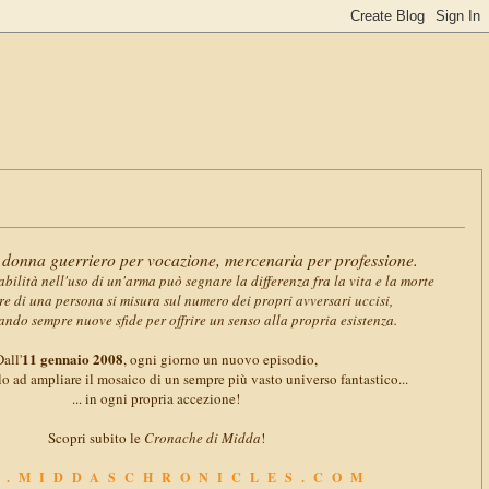
11 gennaio 2
donna guerriero per vocazione, mercenaria per professione.
abilità nell'uso di un'arma può segnare la differenza fra la vita e la morte
ore di una persona si misura sul numero dei propri avversari uccisi,
ando sempre nuove sfide per offrire un senso alla propria esistenza.
11 gennaio 2008
all'
, ogni giorno un nuovo episodio,
o ad ampliare il mosaico di un sempre più vasto universo fantastico...
... in ogni propria accezione!
Scopri subito le
Cronache di Midda
!
.MIDDASCHRONICLES.COM