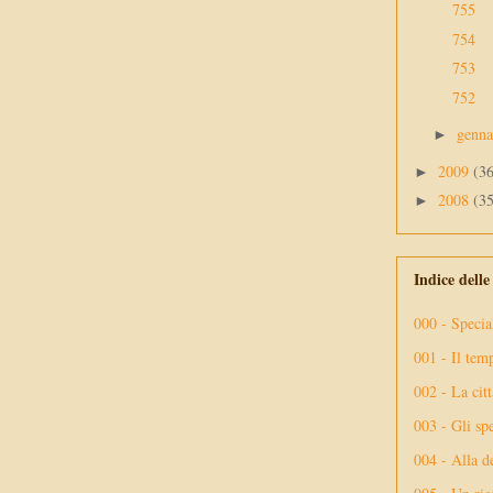
755
754
753
752
genn
►
2009
(3
►
2008
(3
►
Indice dell
000 - Specia
001 - Il tem
002 - La citt
003 - Gli spe
004 - Alla d