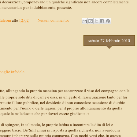
mili decorazioni, proponevano un qualche significato non ancora completamente
a mercenaria e pur, indubbiamente, presente.
Malcom
alle
12:02
Nessun commento:
sabato 27 febbraio 2010
moglie infedele
ette, allungando la propria mancina per accarezzare il viso del compagno con la
le proprie sole dita di carne e ossa, in un gesto di rassicurazione tanto per lui
er tutto il loro pubblico, nel desiderio di non concedere occasione di dubbio
ntimento per l’uomo o delle ragioni per il proprio allontanamento da quella
 quale la maleducata che pur dovrei essere giudicata. »
di spingere, in tal modo, le proprie labbra a incontrare le dita di lei e
 leggero bacio, Be’Sihl annuì in risposta a quella richiesta, non avendo, in
imporre imbarazzo sulla propria compagna. Con pochi versi che, in questa