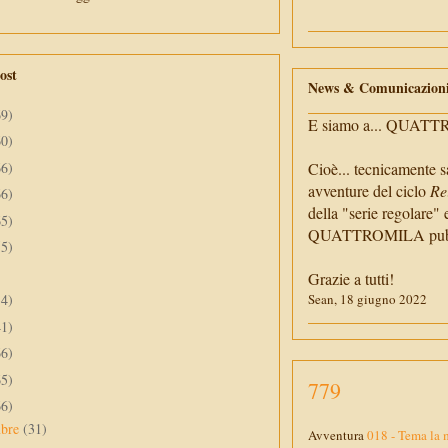
ost
News & Comunicazion
69)
E siamo a... QUAT
60)
66)
Cioè... tecnicamente s
avventure del ciclo
Re
66)
della "serie regolare" 
65)
QUATTROMILA pubbli
55)
Grazie a tutti!
34)
Sean, 18 giugno 2022
41)
66)
65)
779
66)
mbre
(31)
Avventura
018 - Tema la 