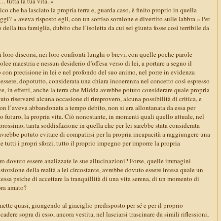
… tutta la tua vita. »
o che ha lasciato la propria terra e, guarda caso, è finito proprio in quella
ggi? » aveva risposto egli, con un sorriso sornione e divertito sulle labbra « Per
della tua famiglia, dubito che l’isoletta da cui sei giunta fosse così terribile da
loro discorsi, nei loro confronti lunghi o brevi, con quelle poche parole
olce maestria e nessun desiderio d’offesa verso di lei, a portare a segno il
 con precisione in lei e nel profondo del suo animo, nel porre in evidenza
essere, dopotutto, considerata una chiara incoerenza nel concetto così espresso
e, in effetti, anche la terra che Midda avrebbe potuto considerare quale propria
to riservarsi alcuna occasione di rimprovero, alcuna possibilità di critica, e
non l’aveva abbandonata a tempo debito, non si era allontanata da essa per
rio futuro, la propria vita. Ciò nonostante, in momenti quali quello attuale, nel
l prossimo, tanta soddisfazione in quella che per lei sarebbe stata considerata
avrebbe potuto evitare di compatirsi per la propria incapacità a raggiungere una
 tutti i propri sforzi, tutto il proprio impegno per imporre la propria
ro dovuto essere analizzate le sue allucinazioni? Forse, quelle immagini
istorsione della realtà a lei circostante, avrebbe dovuto essere intesa quale un
stessa psiche di accettare la tranquillità di una vita serena, di un momento di
ora amato?
tte quasi, giungendo al giaciglio predisposto per sé e per il proprio
dere sopra di esso, ancora vestita, nel lasciarsi trascinare da simili riflessioni,