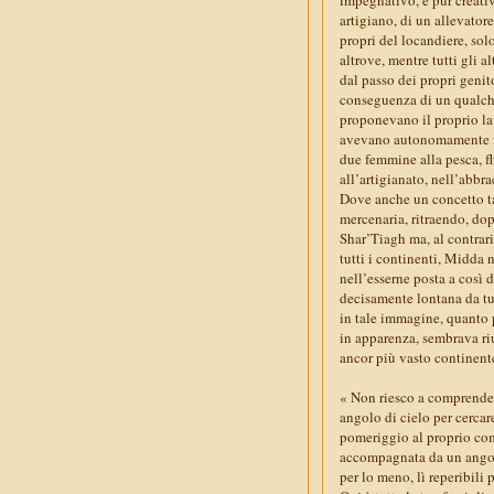
artigiano, di un allevatore
propri del locandiere, solo
altrove, mentre tutti gli 
dal passo dei propri genito
conseguenza di un qualch
proponevano il proprio lav
avevano autonomamente for
due femmine alla pesca, fl
all’artigianato, nell’abbra
Dove anche un concetto ta
mercenaria, ritraendo, do
Shar’Tiagh ma, al contrari
tutti i continenti, Midda 
nell’esserne posta a così 
decisamente lontana da tut
in tale immagine, quanto 
in apparenza, sembrava riu
ancor più vasto continent
« Non riesco a comprender
angolo di cielo per cercar
pomeriggio al proprio com
accompagnata da un angolo 
per lo meno, lì reperibili