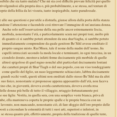
sibile che sia tanto malata? Che mi sia così difficile provare felicità per quello
ivolgendosi alla propria dea o, più probabilmente, a se stessa, nel tentare di
prie della follia da lei vissuta, tanto inspiegabile, tanto paradossale.
 alle sue questioni e pur utile a distrarla, giunse allora dalla porta della stanza
mandone l’attenzione e facendole così ritrovare l’immagine di un’anziana donna.
Anche solo nell’osservazione della sua pelle ancor estremamente liscia,
morbida, nonostante l’età, e particolarmente scura nei propri toni, molto più
di quanto ci si sarebbe potuti attendere da una shar’tiagha, si sarebbe potuto
immediatamente comprendere da quale genitore Be’Sihl avesse ereditato il
proprio sangue misto. Ras’Meen, tale il nome della madre dell’uomo, fra
capelli intrecciati secondo la moda locale e terminanti, in ogni treccina, in un
ciondolo dorato, mostrava infatti forme decisamente più morbide di quelle
altresì spigolose di quel regno nonché altri particolari decisamente lontani
dai caratteri propri di Shar’Tiagh o del suo popolo, con un viso tondeggiante
come quello del figlio, un naso leggermente schiacciato, labbra decisamente
 grandi occhi verdi, questi ultimi non ereditati dallo stesso Be’Sihl ma da altri
. Il suo fisico, nonostante si proponesse appena appesantito dall’età, non faceva
ino che, in gioventù, doveva averla caratterizzata, doveva averla resa
lle donne più belle di tutto il villaggio, retaggio fortunatamente poi
e sue figlie. Vestita, in quella sera, con una semplice veste bianca, priva di
be, ella manteneva coperta le proprie spalle e le proprie braccia con un
 lavorato, non mancando, nonostante ciò, di fare sfoggio dell’oro proprio delle
osti a circondare le estremità di tutti i suoi arti, superiori e inferiori, in
se stessa quanto più, effettivamente, propria della tradizione di quelle terre,