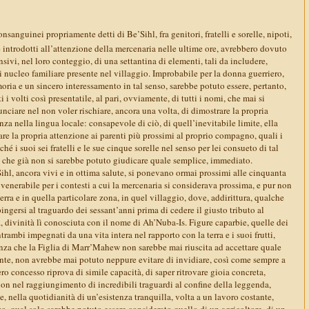
onsanguinei propriamente detti di Be’Sihl, fra genitori, fratelli e sorelle, nipoti,
e introdotti all’attenzione della mercenaria nelle ultime ore, avrebbero dovuto
sivi, nel loro conteggio, di una settantina di elementi, tali da includere,
ni nucleo familiare presente nel villaggio. Improbabile per la donna guerriero,
ria e un sincero interessamento in tal senso, sarebbe potuto essere, pertanto,
ti i volti così presentatile, al pari, ovviamente, di tutti i nomi, che mai si
nciare nel non voler rischiare, ancora una volta, di dimostrare la propria
nza nella lingua locale: consapevole di ciò, di quell’inevitabile limite, ella
re la propria attenzione ai parenti più prossimi al proprio compagno, quali i
é i suoi sei fratelli e le sue cinque sorelle nel senso per lei consueto di tal
 che già non si sarebbe potuto giudicare quale semplice, immediato.
Sihl, ancora vivi e in ottima salute, si ponevano ormai prossimi alle cinquanta
 venerabile per i contesti a cui la mercenaria si considerava prossima, e pur non
terra e in quella particolare zona, in quel villaggio, dove, addirittura, qualche
ingersi al traguardo dei sessant’anni prima di cedere il giusto tributo al
 divinità lì conosciuta con il nome di Ah’Nuba-Is. Figure caparbie, quelle dei
trambi impegnati da una vita intera nel rapporto con la terra e i suoi frutti,
nza che la Figlia di Marr’Mahew non sarebbe mai riuscita ad accettare quale
ante, non avrebbe mai potuto neppure evitare di invidiare, così come sempre a
ero concesso riprova di simile capacità, di saper ritrovare gioia concreta,
on nel raggiungimento di incredibili traguardi al confine della leggenda,
 nella quotidianità di un’esistenza tranquilla, volta a un lavoro costante,
o, qual solo sarebbe potuto essere considerato quello di un agricoltore, di un