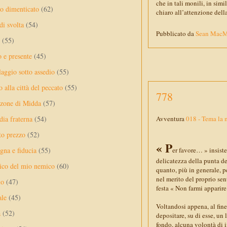
che in tali monili, in si
no dimenticato
(62)
chiaro all’attenzione dell
di svolta
(54)
Pubblicato da
Sean Mac
(55)
o e presente
(45)
laggio sotto assedio
(55)
 alla città del peccato
(55)
778
nzone di Midda
(57)
dia fraterna
(54)
Avventura
018 - Tema la 
sto prezzo
(52)
« P
na e fiducia
(55)
er favore… » insist
delicatezza della punta del
ico del mio nemico
(60)
quanto, più in generale, p
nel merito del proprio se
lo
(47)
festa « Non farmi apparire
ale
(45)
Voltandosi appena, al fine 
a
(52)
depositare, su di esse, un
fondo, alcuna volontà di 