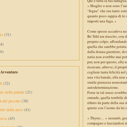
Qui è tutta la tua famiglia
« Sbaglio o non sono l’unic
“fogna” che ora tanto oste
quanto poco sappia di te o 
importi una fuga. »
Come spesso accadeva nei 
aio
(31)
Be’Sihl era riuscito, con d
proprio colpo, affondando
64)
quella che sarebbe potuta 
56)
dalla donna guerriero, dov
natia non avrebbe mai potu
pur, non per questo, ella 
ricercare, altrove, il prop
e Avventure
cogliere tanta felicità ne
una vita banale, ella non 
simile pienezza nonostante
li
(32)
autodeterminazione.
pio nella palude
(21)
Forse in tal senso avrebbe
orrende, quella terribile d
à del peccato
(38)
rifiuto da parte della sua 
quiete con l’uomo da lei 
ttri della nave
(41)
« Thyres… » sussurrò, geme
eriva
(45)
compagno e lasciandosi rica