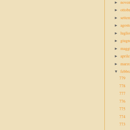
nove
►
ottob
►
sette
►
agos
►
lugli
►
giug
►
magg
►
april
►
marz
►
febbr
▼
779
778
777
776
775
774
773