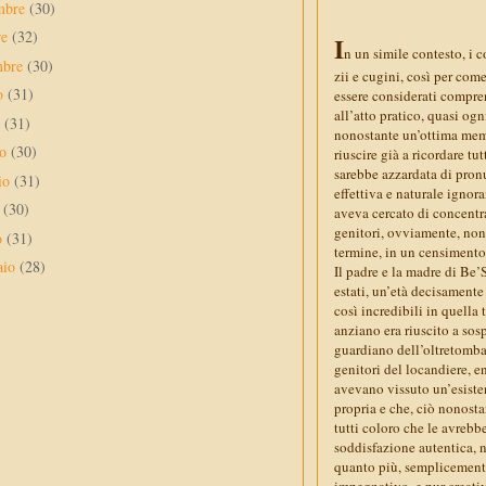
mbre
(30)
re
(32)
I
n un simile contesto, i c
mbre
(30)
zii e cugini, così per com
to
(31)
essere considerati compren
all’atto pratico, quasi og
o
(31)
nonostante un’ottima memo
no
(30)
riuscire già a ricordare tut
sarebbe azzardata di pronu
io
(31)
effettiva e naturale ignora
e
(30)
aveva cercato di concentra
genitori, ovviamente, nonch
o
(31)
termine, in un censimento
aio
(28)
Il padre e la madre di Be’
estati, un’età decisamente
così incredibili in quella 
anziano era riuscito a sosp
guardiano dell’oltretomba,
genitori del locandiere, en
avevano vissuto un’esiste
propria e che, ciò nonost
tutti coloro che le avrebb
soddisfazione autentica, n
quanto più, semplicemente,
impegnativo, e pur creativ