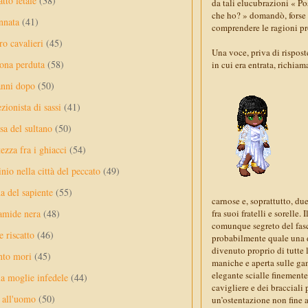
tto letale
(38)
da tali elucubrazioni « Pos
che ho? » domandò, forse r
nnata
(41)
comprendere le ragioni pro
ro cavalieri
(45)
Una voce, priva di risposte
ona perduta
(58)
in cui era entrata, richia
anni dopo
(50)
ezionista di sassi
(41)
sa del sultano
(50)
ezza fra i ghiacci
(54)
nio nella città del peccato
(49)
a del sapiente
(55)
carnose e, soprattutto, due
amide nera
(48)
fra suoi fratelli e sorelle
comunque segreto del fasc
e riscatto
(46)
probabilmente quale una de
divenuto proprio di tutte l
nto mori
(45)
maniche e aperta sulle gam
elegante scialle finemente
a moglie infedele
(44)
cavigliere e dei bracciali p
 all'uomo
(50)
un’ostentazione non fine a 