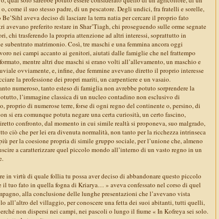
 o, come il suo stesso padre, di un pescatore. Degli undici, fra fratelli e sorelle,
 Be’Sihl aveva deciso di lasciare la terra natia per cercare il proprio fato
altri avevano preferito restare in Shar’Tiagh, chi proseguendo sulle orme segnate
ri, chi trasferendo la propria attenzione ad altri interessi, soprattutto in
e subentrato matrimonio. Così, tre maschi e una femmina ancora oggi
oro nei campi accanto ai genitori, aiutati dalle famiglie che nel frattempo
mato, mentre altri due maschi si erano volti all’allevamento, un maschio e
uviale ovviamente, e, infine, due femmine avevano diretto il proprio interesse
cciare la professione dei propri mariti, un carpentiere e un vasaio.
nto numeroso, tanto esteso di famiglia non avrebbe potuto sorprendere la
potutto, l’immagine classica di un nucleo contadino non esclusivo di
o, proprio di numerose terre, forse di ogni regno del continente o, persino, di
non si era comunque potuta negare una certa curiosità, un certo fascino,
diretto confronto, dal momento in cui simile realtà si proponeva, suo malgrado,
to ciò che per lei era divenuta normalità, non tanto per la ricchezza intrinseca
più per la coesione propria di simile gruppo sociale, per l’unione che, almeno
scire a caratterizzare quel piccolo mondo all’interno di un vasto regno in un
e.
e in virtù di quale follia tu possa aver deciso di abbandonare questo piccolo
e il tuo fato in quella fogna di Kriarya… » aveva confessato nel corso di quel
pagno, alla conclusione delle lunghe presentazioni che l’avevano vista
all’altro del villaggio, per conoscere una fetta dei suoi abitanti, tutti quelli,
 perché non dispersi nei campi, nei pascoli o lungo il fiume « In Kofreya sei solo.