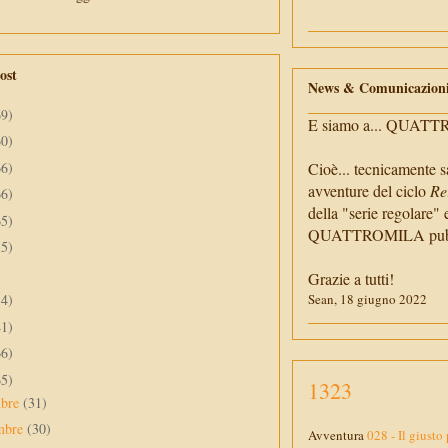
ost
News & Comunicazion
69)
E siamo a... QUAT
60)
66)
Cioè... tecnicamente s
avventure del ciclo
Re
66)
della "serie regolare" 
65)
QUATTROMILA pubbli
55)
Grazie a tutti!
34)
Sean, 18 giugno 2022
41)
66)
65)
1323
mbre
(31)
mbre
(30)
Avventura
028 - Il giusto