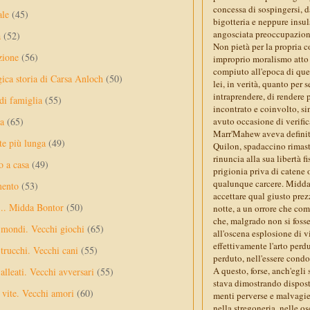
concessa di sospingersi, d
ale
(45)
bigotteria e neppure insul
angosciata preoccupazion
a
(52)
Non pietà per la propria 
zione
(56)
improprio moralismo atto a
compiuto all'epoca di que
gica storia di Carsa Anloch
(50)
lei, in verità, quanto per 
intraprendere, di rendere 
 di famiglia
(55)
incontrato e coinvolto, s
a
(65)
avuto occasione di verific
Marr'Mahew aveva definit
te più lunga
(49)
Quilon, spadaccino rimast
rinuncia alla sua libertà f
o a casa
(49)
prigionia priva di catene 
qualunque carcere. Midda, 
mento
(53)
accettare qual giusto prez
... Midda Bontor
(50)
notte, a un orrore che com
che, malgrado non si foss
 mondi. Vecchi giochi
(65)
all'oscena esplosione di v
effettivamente l'arto perdu
trucchi. Vecchi cani
(55)
perduto, nell'essere condo
A questo, forse, anch'egli 
alleati. Vecchi avversari
(55)
stava dimostrando disposto
vite. Vecchi amori
(60)
menti perverse e malvagie
nella stregoneria, nelle os