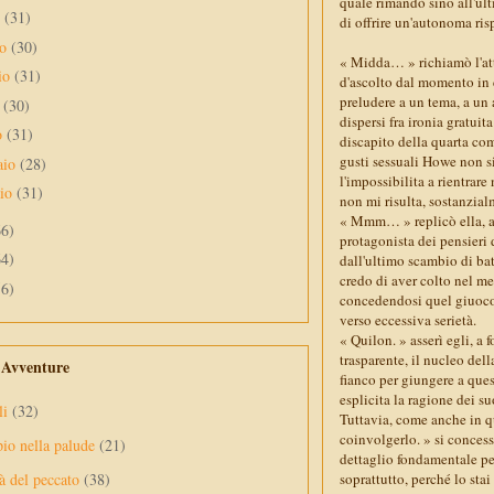
quale rimandò sino all'ul
o
(31)
di offrire un'autonoma ris
no
(30)
« Midda… » richiamò l'att
io
(31)
d'ascolto dal momento in cu
preludere a un tema, a un 
e
(30)
dispersi fra ironia gratuit
o
(31)
discapito della quarta co
gusti sessuali Howe non si
aio
(28)
l'impossibilita a rientra
aio
(31)
non mi risulta, sostanzial
« Mmm… » replicò ella, ag
66)
protagonista dei pensieri 
64)
dall'ultimo scambio di bat
credo di aver colto nel mer
56)
concedendosi quel giuoco 
verso eccessiva serietà.
« Quilon. » asserì egli, a
trasparente, il nucleo della
e Avventure
fianco per giungere a que
esplicita la ragione dei s
li
(32)
Tuttavia, come anche in q
coinvolgerlo. » si concess
pio nella palude
(21)
dettaglio fondamentale per
soprattutto, perché lo st
à del peccato
(38)