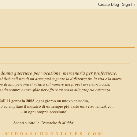
11 gennaio 2
donna guerriero per vocazione, mercenaria per professione.
abilità nell'uso di un'arma può segnare la differenza fra la vita e la morte
ore di una persona si misura sul numero dei propri avversari uccisi,
ando sempre nuove sfide per offrire un senso alla propria esistenza.
11 gennaio 2008
all'
, ogni giorno un nuovo episodio,
o ad ampliare il mosaico di un sempre più vasto universo fantastico...
... in ogni propria accezione!
Scopri subito le
Cronache di Midda
!
.MIDDASCHRONICLES.COM