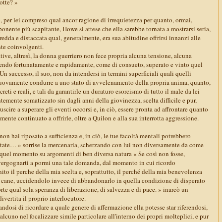
otte? »
, per lei compreso qual ancor ragione di irrequietezza per quanto, ormai,
onente più scapitante, Howe si attese che ella sarebbe tornata a mostrarsi seria,
 fredda e distaccata qual, generalmente, era sua abitudine offrirsi innanzi alle
te coinvolgenti.
ative, altresì, la donna guerriero non fece propria alcuna tensione, alcuna
avendo fortunatamente e rapidamente, come di consueto, superato e vinto quel
n successo, il suo, non da intendersi in termini superficiali quali quelli
a nuovamente condurre a uno stato di avvelenamento della propria anima, quanto,
creti e reali, e tali da garantirle un duraturo esorcismo di tutto il male da lei
emente somatizzato sin dagli anni della giovinezza, scelta difficile e pur,
iuscire a superare gli eventi occorsi e, in ciò, essere pronta ad affrontare quanto
mente continuato a offrirle, oltre a Quilon e alla sua interrotta aggressione.
on hai riposato a sufficienza e, in ciò, le tue facoltà mentali potrebbero
lentate… » sorrise la mercenaria, scherzando con lui non diversamente da come
uel momento su argomenti di ben diversa natura « Se così non fosse,
 vergognarti a pormi una tale domanda, dal momento in cui ricordo
nito il perche della mia scelta e, soprattutto, il perché della mia benevolenza
 cane, uccidendolo invece di abbandonarlo in quella condizione di disperato
te qual sola speranza di liberazione, di salvezza e di pace. » inarcò un
ivertita il proprio interlocutore.
zandosi di ricordare a quale genere di affermazione ella potesse star riferendosi,
lcuno nel focalizzare simile particolare all'interno dei propri molteplici, e pur