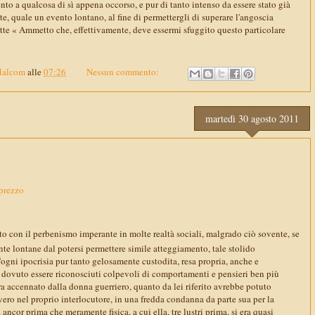
mento a qualcosa di sì appena occorso, e pur di tanto intenso da essere stato già
nte, quale un evento lontano, al fine di permettergli di superare l'angoscia
otte « Ammetto che, effettivamente, deve essermi sfuggito questo particolare
Malcom
alle
07:26
Nessun commento:
martedì 30 agosto 2011
 prezzo
o con il perbenismo imperante in molte realtà sociali, malgrado ciò sovente, se
te lontane dal potersi permettere simile atteggiamento, tale stolido
d'ogni ipocrisia pur tanto gelosamente custodita, resa propria, anche e
o dovuto essere riconosciuti colpevoli di comportamenti e pensieri ben più
ra accennato dalla donna guerriero, quanto da lei riferito avrebbe potuto
ero nel proprio interlocutore, in una fredda condanna da parte sua per la
ancor prima che meramente fisica, a cui ella, tre lustri prima, si era quasi