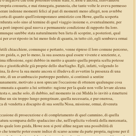
propria consueta, e mai rinnegata, paranoia, che tante volte le aveva permesso
uperare indenne momenti felici al pari di momenti meno allegri, non avrebbe
i certa di quanto quell'estemporaneo armistizio con Howe, quella scoperta
 perdurata solo sino al termine di quel viaggio insieme o, eventualmente, per
 però imporsi qual nuova e permanente condizione di rapporto fra loro.
munque sarebbe stata naturalmente ben lieta di scoprire, a posteriori, qual
 per aver riposto in lui meno fede di quanta, in tutto ciò, egli sembrava ormai
futili chiacchiere, comunque e pertanto, venne ripreso il loro comune percorso,
oro guida, o, per lo meno, la sua assenza qual essere vivente e senziente, e,
ma riflessione, ogni dubbio in merito a quanto quella propria scelta potesse
ta e giustificabile già proprie dello shar'tiagho. Egli, infatti, volgendo lo
na, là dove la sua mente ancora si illudeva di avvertire la presenza di una
nte, di un avambraccio purtroppo perduto, si continuò a sentire
manamente, motivato a non sprecare l'occasione di ottenere qualunque cosa
munata a quanto a lui sottratto: ragione per la quale non volle levare alcuna
otesta o, anche solo, di dubbio, nel momento in cui Midda lo invitò a rimettersi
ine un sin troppo lungo peregrinare, quella necessaria, e pur onerosa,
ca di vendetta a discapito di sua sorella Nissa, missione, ormai, divenuta
ccasione di prosecuzione e di completamento di quel cammino, di quella
atura scomparsa dello spadaccino che, nell'esplicita volontà della mercenaria,
ato quale loro guida, Howe non si poté alfine negare una possibilità di
che temette poter essere indice di scarso acume da parte propria, ragione per il