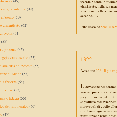
nto mori
(45)
recenti, ricordi, in riferi
classificato, nella sua me
a moglie infedele
(44)
vissuta in quella stessa n
accenno… »
 all'uomo
(50)
no dimenticato
(62)
Pubblicato da
Sean Mac
di svolta
(54)
(55)
o e presente
(45)
laggio sotto assedio
(55)
1322
 alla città del peccato
(55)
Avventura
028 - Il giusto
nzone di Midda
(57)
dia fraterna
(54)
E
dov'anche nel confront
sto prezzo
(52)
non sempre, sostanzialmen
pregiudizio ove, al di là 
na e fiducia
(55)
soprattutto essi avrebber
ico del mio nemico
(60)
riprovevoli di quello allo
suscitare sdegno e rimprov
lo
(47)
prostituzione psicologica, 