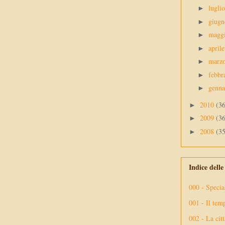
lugli
►
giug
►
magg
►
april
►
marz
►
febbr
►
genn
►
2010
(3
►
2009
(3
►
2008
(3
►
Indice dell
000 - Specia
001 - Il tem
002 - La citt