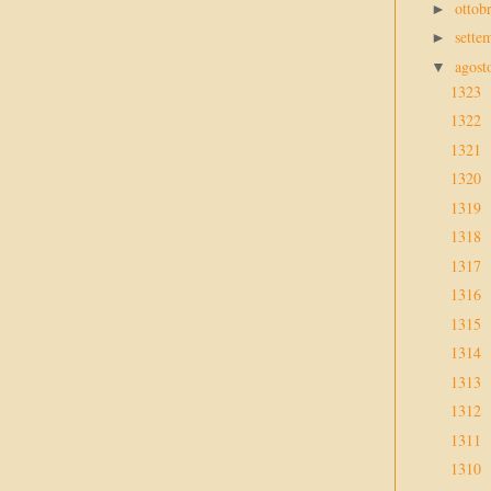
ottob
►
sette
►
agos
▼
1323
1322
1321
1320
1319
1318
1317
1316
1315
1314
1313
1312
1311
1310