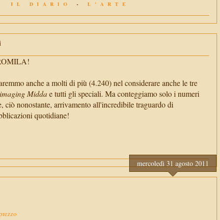
IL DIARIO
-
L'ARTE
i
TROMILA!
aremmo anche a molti di più (4.240) nel considerare anche le tre
imaging Midda
e tutti gli speciali. Ma conteggiamo solo i numeri
e, ciò nonostante, arrivamento all'incredibile traguardo di
cazioni quotidiane!
mercoledì 31 agosto 2011
 prezzo