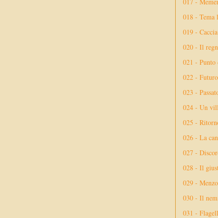
017 - Meme
018 - Tema l
019 - Caccia
020 - Il reg
021 - Punto 
022 - Futuro
023 - Passat
024 - Un vil
025 - Ritorno
026 - La ca
027 - Discor
028 - Il giu
029 - Menzog
030 - Il nem
031 - Flagel