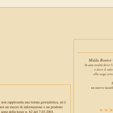
Midda Bontor: 
In una realtà dove l'
e dove il val
ella vaga cerc
D
un nuovo tassell
non rappresenta una testata giornalistica, né è
arsi un mezzo di informazione o un prodotto
WWW
i sensi della legge n. 62 del 7.03.2001.