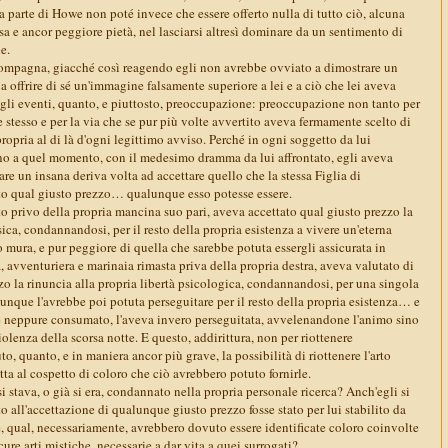
a parte di Howe non poté invece che essere offerto nulla di tutto ciò, alcuna
sa e ancor peggiore pietà, nel lasciarsi altresì dominare da un sentimento di
e.
compagna, giacché così reagendo egli non avrebbe ovviato a dimostrare un
 offrire di sé un'immagine falsamente superiore a lei e a ciò che lei aveva
gli eventi, quanto, e piuttosto, preoccupazione: preoccupazione non tanto per
se stesso e per la via che se pur più volte avvertito aveva fermamente scelto di
propria al di là d'ogni legittimo avviso. Perché in ogni soggetto da lui
ino a quel momento, con il medesimo dramma da lui affrontato, egli aveva
are un insana deriva volta ad accettare quello che la stessa Figlia di
o qual giusto prezzo… qualunque esso potesse essere.
o privo della propria mancina suo pari, aveva accettato qual giusto prezzo la
isica, condannandosi, per il resto della propria esistenza a vivere un'eterna
o mura, e pur peggiore di quella che sarebbe potuta essergli assicurata in
avventuriera e marinaia rimasta priva della propria destra, aveva valutato di
zo la rinuncia alla propria libertà psicologica, condannandosi, per una singola
unque l'avrebbe poi potuta perseguitare per il resto della propria esistenza… e
e neppure consumato, l'aveva invero perseguitata, avvelenandone l'animo sino
iolenza della scorsa notte. E questo, addirittura, non per riottenere
to, quanto, e in maniera ancor più grave, la possibilità di riottenere l'arto
tta al cospetto di coloro che ciò avrebbero potuto fornirle.
si stava, o già si era, condannato nella propria personale ricerca? Anch'egli si
 all'accettazione di qualunque giusto prezzo fosse stato per lui stabilito da
, qual, necessariamente, avrebbero dovuto essere identificate coloro coinvolte
cure arti mistiche, necessarie a dar vita a quei surrogati?