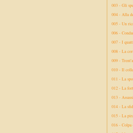
003 - Gli spe
004 - Alla d
005 - Un rica
006 - Conda
007 - I quatt
008 - La cor
009 - Trent'
010 - Il coll
011 - La spo
012 - La fort
013 - Assassi
014 - La sfid
015 - La pir
016 - Colpa 