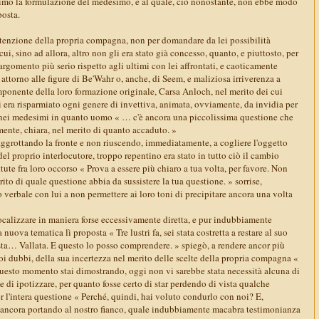
timo la formulazione del medesimo, e al quale, ciò nonostante, non ebbe modo
posta.
enzione della propria compagna, non per domandare da lei possibilità
i, sino ad allora, altro non gli era stato già concesso, quanto, e piuttosto, per
argomento più serio rispetto agli ultimi con lei affrontati, e caoticamente
a attorno alle figure di Be'Wahr o, anche, di Seem, e maliziosa irriverenza a
mponente della loro formazione originale, Carsa Anloch, nel merito dei cui
 era risparmiato ogni genere di invettiva, animata, ovviamente, da invidia per
re nei medesimi in quanto uomo « … c'è ancora una piccolissima questione che
mente, chiara, nel merito di quanto accaduto. »
grottando la fronte e non riuscendo, immediatamente, a cogliere l'oggetto
del proprio interlocutore, troppo repentino era stato in tutto ciò il cambio
tute fra loro occorso « Prova a essere più chiaro a tua volta, per favore. Non
ito di quale questione abbia da sussistere la tua questione. » sorrise,
verbale con lui a non permettere ai loro toni di precipitare ancora una volta
 focalizzare in maniera forse eccessivamente diretta, e pur indubbiamente
 nuova tematica lì proposta « Tre lustri fa, sei stata costretta a restare al suo
sta… Vallata. E questo lo posso comprendere. » spiegò, a rendere ancor più
uoi dubbi, della sua incertezza nel merito delle scelte della propria compagna «
uesto momento stai dimostrando, oggi non vi sarebbe stata necessità alcuna di
e di ipotizzare, per quanto fosse certo di star perdendo di vista qualche
 l'intera questione « Perché, quindi, hai voluto condurlo con noi? E,
ai ancora portando al nostro fianco, quale indubbiamente macabra testimonianza