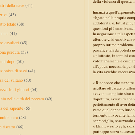
della violenza di questa n
ttri della nave
(41)
Innanzi a quell'argomento
eriva
(45)
sfogato nella propria comp
addolorata, o, tutt'al più,
tto letale
(38)
questioni più emotivamen
nnata
(41)
In negazione a tali aspett
ulteriore crisi emotiva, 
ro cavalieri
(45)
proprio intimo problema. U
passati, e tali da poterl
ona perduta
(58)
e piuttosto, in termini con
volontariamente e coscient
anni dopo
(50)
all'epoca, necessaria per r
ezionista di sassi
(41)
la vita avrebbe successiva
sa del sultano
(50)
« Riconosco che stanotte n
risultare offuscate o ral
ezza fra i ghiacci
(54)
avevano compiuto sino a q
nio nella città del peccato
(49)
dopotutto, avresti di che
perfettamente di aver defi
a del sapiente
(55)
verso quel dannato lurido
tormento, invocante la mor
amide nera
(48)
sopracciglio, osservando d
« Ehm... » esitò egli, sfor
e riscatto
(46)
purtroppo senza successo a