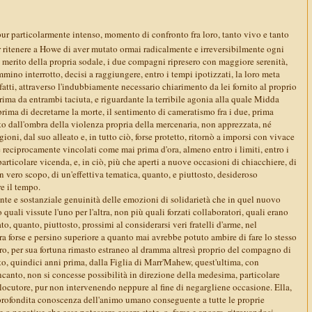
pur particolarmente intenso, momento di confronto fra loro, tanto vivo e tanto
ar ritenere a Howe di aver mutato ormai radicalmente e irreversibilmente ogni
l merito della propria sodale, i due compagni ripresero con maggiore serenità,
mmino interrotto, decisi a raggiungere, entro i tempi ipotizzati, la loro meta
infatti, attraverso l'indubbiamente necessario chiarimento da lei fornito al proprio
ima da entrambi taciuta, e riguardante la terribile agonia alla quale Midda
ima di decretarne la morte, il sentimento di cameratismo fra i due, prima
 dall'ombra della violenza propria della mercenaria, non apprezzata, né
ioni, dal suo alleato e, in tutto ciò, forse protetto, ritornò a imporsi con vivace
e reciprocamente vincolati come mai prima d'ora, almeno entro i limiti, entro i
particolare vicenda, e, in ciò, più che aperti a nuove occasioni di chiacchiere, di
n vero scopo, di un'effettiva tematica, quanto, e piuttosto, desideroso
e il tempo.
rente e sostanziale genuinità delle emozioni di solidarietà che in quel nuovo
o quali vissute l'uno per l'altra, non più quali forzati collaboratori, quali erano
to, quanto, piuttosto, prossimi al considerarsi veri fratelli d'arme, nel
a forse e persino superiore a quanto mai avrebbe potuto ambire di fare lo stesso
ro, per sua fortuna rimasto estraneo al dramma altresì proprio del compagno di
uto, quindici anni prima, dalla Figlia di Marr'Mahew, quest'ultima, con
incanto, non si concesse possibilità in direzione della medesima, particolare
rlocutore, pur non intervenendo neppure al fine di negargliene occasione. Ella,
rofondita conoscenza dell'animo umano conseguente a tutte le proprie
e o negative che esse potessero essere state, o, forse e ancora, ritrovandosi