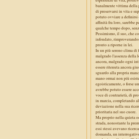
banalmente vittima della 
di preservarsi in vita e s
potuto ovviare a definirs
affinità fra loro, sarebbe
qualche tempo dopo, senza
Pessimismo, il suo, che co
infondato, rimproverandosi
pronto a riporne in lei.
In un più sereno clima di 
malgrado l'assenza della l
ancora, malgrado ogni inti
essere ritenuta ancora gius
sguardo alla propria manci
mano ormai non più esiste
egoisticamente, o forse u
avrebbe potuto essere acco
voce di contrarietà, di pr
in marcia, completando alf
deviazione nella sua ricer
prioritaria nel suo cuore.
Ma proprio nella quieta o
strada, nonostante la prem
essi stessi avevano ricerc
domanda, un interrogativo 