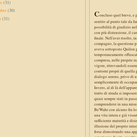
re
(31)
mbre
(30)
C
oncluso quel breve, e 
to
(31)
sentito al punto tale da f
possibilità di giudizio ne
con più distensione, il ca
finale. Nell'aver risolto, 
compagno, la questione pr
aveva sottoposto Quilon pr
temporaneamente offuscato
compresa, nelle proprie rag
vigore, ritrovandoli esser
contorni propri di quella 
dialogo sereno, privo di u
semplicemente di occupar
Invero, al di là dell'appa
tratto di strada si imposer
quasi sempre stati in passa
comprendersi in una misur
Be'Wahr con alcuno fra lo
una vita intera e già viss
sufficiente maturità e dis
illusione del proprio inte
forse dimostrando una app
esperienze di vita, positiv