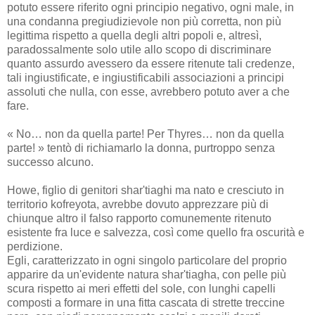
potuto essere riferito ogni principio negativo, ogni male, in
una condanna pregiudizievole non più corretta, non più
legittima rispetto a quella degli altri popoli e, altresì,
paradossalmente solo utile allo scopo di discriminare
quanto assurdo avessero da essere ritenute tali credenze,
tali ingiustificate, e ingiustificabili associazioni a principi
assoluti che nulla, con esse, avrebbero potuto aver a che
fare.
« No… non da quella parte! Per Thyres… non da quella
parte! » tentò di richiamarlo la donna, purtroppo senza
successo alcuno.
Howe, figlio di genitori shar'tiaghi ma nato e cresciuto in
territorio kofreyota, avrebbe dovuto apprezzare più di
chiunque altro il falso rapporto comunemente ritenuto
esistente fra luce e salvezza, così come quello fra oscurità e
perdizione.
Egli, caratterizzato in ogni singolo particolare del proprio
apparire da un'evidente natura shar'tiagha, con pelle più
scura rispetto ai meri effetti del sole, con lunghi capelli
composti a formare in una fitta cascata di strette treccine