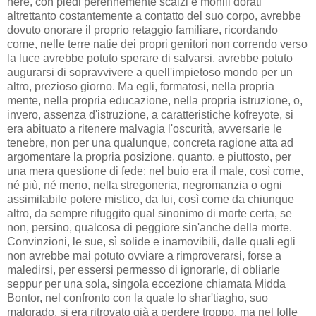
nere, con piedi perennemente scalzi e monili dorati
altrettanto costantemente a contatto del suo corpo, avrebbe
dovuto onorare il proprio retaggio familiare, ricordando
come, nelle terre natie dei propri genitori non correndo verso
la luce avrebbe potuto sperare di salvarsi, avrebbe potuto
augurarsi di sopravvivere a quell'impietoso mondo per un
altro, prezioso giorno. Ma egli, formatosi, nella propria
mente, nella propria educazione, nella propria istruzione, o,
invero, assenza d'istruzione, a caratteristiche kofreyote, si
era abituato a ritenere malvagia l'oscurità, avversarie le
tenebre, non per una qualunque, concreta ragione atta ad
argomentare la propria posizione, quanto, e piuttosto, per
una mera questione di fede: nel buio era il male, così come,
né più, né meno, nella stregoneria, negromanzia o ogni
assimilabile potere mistico, da lui, così come da chiunque
altro, da sempre rifuggito qual sinonimo di morte certa, se
non, persino, qualcosa di peggiore sin'anche della morte.
Convinzioni, le sue, sì solide e inamovibili, dalle quali egli
non avrebbe mai potuto ovviare a rimproverarsi, forse a
maledirsi, per essersi permesso di ignorarle, di obliarle
seppur per una sola, singola eccezione chiamata Midda
Bontor, nel confronto con la quale lo shar'tiagho, suo
malgrado, si era ritrovato già a perdere troppo, ma nel folle