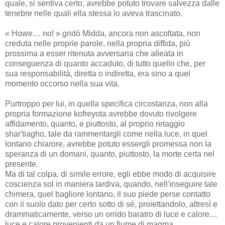
quale, si sentiva certo, avrebbe potuto trovare salvezza dalle
tenebre nelle quali ella stessa lo aveva trascinato.
« Howe… no! » gridò Midda, ancora non ascoltata, non
creduta nelle proprie parole, nella propria diffida, più
prossima a esser ritenuta avversaria che alleata in
conseguenza di quanto accaduto, di tutto quello che, per
sua responsabilità, diretta o indiretta, era sino a quel
momento occorso nella sua vita.
Purtroppo per lui, in quella specifica circostanza, non alla
propria formazione kofreyota avrebbe dovuto rivolgere
affidamento, quanto, e piuttosto, al proprio retaggio
shar'tiagho, tale da rammentargli come nella luce, in quel
lontano chiarore, avrebbe potuto essergli promessa non la
speranza di un domani, quanto, piuttosto, la morte certa nel
presente.
Ma di tal colpa, di simile errore, egli ebbe modo di acquisire
coscienza sol in maniera tardiva, quando, nell'inseguire tale
chimera, quel bagliore lontano, il suo piede perse contatto
con il suolo dato per certo sotto di sé, proiettandolo, altresì e
drammaticamente, verso un orrido baratro di luce e calore…
luce e calore provenienti da un fiume di magma