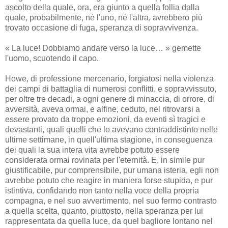
ascolto della quale, ora, era giunto a quella follia dalla
quale, probabilmente, né l'uno, né l'altra, avrebbero più
trovato occasione di fuga, speranza di sopravvivenza.
« La luce! Dobbiamo andare verso la luce… » gemette
l'uomo, scuotendo il capo.
Howe, di professione mercenario, forgiatosi nella violenza
dei campi di battaglia di numerosi conflitti, e sopravvissuto,
per oltre tre decadi, a ogni genere di minaccia, di orrore, di
avversità, aveva ormai, e alfine, ceduto, nel ritrovarsi a
essere provato da troppe emozioni, da eventi sì tragici e
devastanti, quali quelli che lo avevano contraddistinto nelle
ultime settimane, in quell'ultima stagione, in conseguenza
dei quali la sua intera vita avrebbe potuto essere
considerata ormai rovinata per l'eternità. E, in simile pur
giustificabile, pur comprensibile, pur umana isteria, egli non
avrebbe potuto che reagire in maniera forse stupida, e pur
istintiva, confidando non tanto nella voce della propria
compagna, e nel suo avvertimento, nel suo fermo contrasto
a quella scelta, quanto, piuttosto, nella speranza per lui
rappresentata da quella luce, da quel bagliore lontano nel