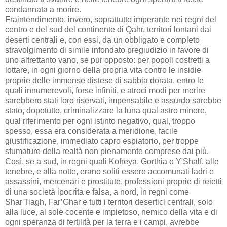
condannata a morire.
Fraintendimento, invero, soprattutto imperante nei regni del
centro e del sud del continente di Qahr, territori lontani dai
deserti centrali e, con essi, da un obbligato e completo
stravolgimento di simile infondato pregiudizio in favore di
uno altrettanto vano, se pur opposto: per popoli costretti a
lottare, in ogni giorno della propria vita contro le insidie
proprie delle immense distese di sabbia dorata, entro le
quali innumerevoli, forse infiniti, e atroci modi per morire
sarebbero stati loro riservati, impensabile e assurdo sarebbe
stato, dopotutto, criminalizzare la luna qual astro minore,
qual riferimento per ogni istinto negativo, qual, troppo
spesso, essa era considerata a meridione, facile
giustificazione, immediato capro espiatorio, per troppe
sfumature della realtà non pienamente comprese dai più.
Così, se a sud, in regni quali Kofreya, Gorthia o Y'Shalf, alle
tenebre, e alla notte, erano soliti essere accomunati ladri e
assassini, mercenari e prostitute, professioni proprie di reietti
di una società ipocrita e falsa, a nord, in regni come
Shar'Tiagh, Far’Ghar e tutti i territori desertici centrali, solo
alla luce, al sole cocente e impietoso, nemico della vita e di
ogni speranza di fertilità per la terra e i campi, avrebbe