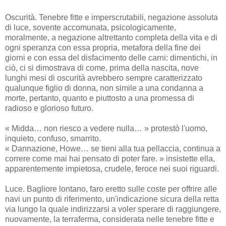
Oscurità. Tenebre fitte e imperscrutabili, negazione assoluta
di luce, sovente accomunata, psicologicamente,
moralmente, a negazione altrettanto completa della vita e di
ogni speranza con essa propria, metafora della fine dei
giorni e con essa del disfacimento delle carni: dimentichi, in
ciò, ci si dimostrava di come, prima della nascita, nove
lunghi mesi di oscurità avrebbero sempre caratterizzato
qualunque figlio di donna, non simile a una condanna a
morte, pertanto, quanto e piuttosto a una promessa di
radioso e glorioso futuro.
« Midda… non riesco a vedere nulla… » protestò l'uomo,
inquieto, confuso, smarrito.
« Dannazione, Howe… se tieni alla tua pellaccia, continua a
correre come mai hai pensato di poter fare. » insistette ella,
apparentemente impietosa, crudele, feroce nei suoi riguardi.
Luce. Bagliore lontano, faro eretto sulle coste per offrire alle
navi un punto di riferimento, un'indicazione sicura della retta
via lungo la quale indirizzarsi a voler sperare di raggiungere,
nuovamente, la terraferma, considerata nelle tenebre fitte e