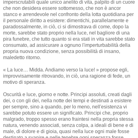
imperscrutabili quale unico anelito di vita, palpito di un cuore
che non desidera essere sottomesso, che non è ancor
stanco e arrendevole nel confronto della lotta quotidiana per
il personale diritto a esistere: dimentichi, parallelamente e
paradossalmente, in ciò, ci si dimostrava di come, dopo la
morte, sarebbe stato proprio nella luce, nel bagliore di una
pira funebre, che tutto quanto si era stati in vita sarebbe stato
consumato, ad assicurare a ognuno l'imperturbabilità della
propria nuova condizione, senza possibilità di insano,
maledetto ritorno.
« La luce… Midda. Andiamo verso la luce! » propose egli,
improvvisamente ritrovando, in ciò, una ragione di fede, un
motivo di speranza.
Oscurità e luce, giorno e notte. Principi assoluti, creati dagli
dei, o con gli dei, nella notte dei tempi e destinati a esistere
per sempre, sino a quando, per lo meno, nell'esistenza vi
sarebbe potuto essere un significato. Principi che, proprio
malgrado, troppo spesso erano fraintesi nella propria stessa
natura, venendo associati, senza colpa, a ideali di bene e di
male, di dolore e di gioia, quasi nella luce ogni male fosse
destinato a svanire e nelle tenebre ogni speranza fosse