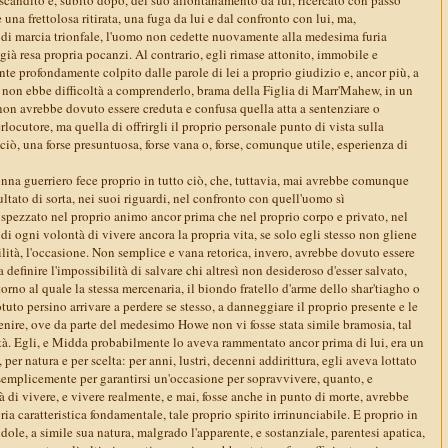
una frettolosa ritirata, una fuga da lui e dal confronto con lui, ma,
a di marcia trionfale, l'uomo non cedette nuovamente alla medesima furia
già resa propria pocanzi. Al contrario, egli rimase attonito, immobile e
e profondamente colpito dalle parole di lei a proprio giudizio e, ancor più, a
, non ebbe difficoltà a comprenderlo, brama della Figlia di Marr'Mahew, in un
on avrebbe dovuto essere creduta e confusa quella atta a sentenziare o
rlocutore, ma quella di offrirgli il proprio personale punto di vista sulla
 ciò, una forse presuntuosa, forse vana o, forse, comunque utile, esperienza di
nna guerriero fece proprio in tutto ciò, che, tuttavia, mai avrebbe comunque
ltato di sorta, nei suoi riguardi, nel confronto con quell'uomo sì
 spezzato nel proprio animo ancor prima che nel proprio corpo e privato, nel
di ogni volontà di vivere ancora la propria vita, se solo egli stesso non gliene
lità, l'occasione. Non semplice e vana retorica, invero, avrebbe dovuto essere
 definire l'impossibilità di salvare chi altresì non desideroso d'esser salvato,
orno al quale la stessa mercenaria, il biondo fratello d'arme dello shar'tiagho o
uto persino arrivare a perdere se stesso, a danneggiare il proprio presente e le
enire, ove da parte del medesimo Howe non vi fosse stata simile bramosia, tal
tà. Egli, e Midda probabilmente lo aveva rammentato ancor prima di lui, era un
per natura e per scelta: per anni, lustri, decenni addirittura, egli aveva lottato
emplicemente per garantirsi un'occasione per sopravvivere, quanto, e
tà di vivere, e vivere realmente, e mai, fosse anche in punto di morte, avrebbe
ia caratteristica fondamentale, tale proprio spirito irrinunciabile. E proprio in
dole, a simile sua natura, malgrado l'apparente, e sostanziale, parentesi apatica,