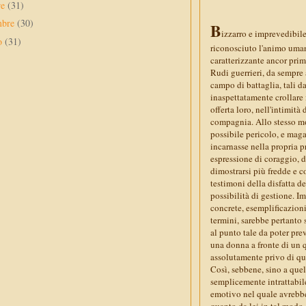
re
(31)
mbre
(30)
B
izzarro e imprevedibil
to
(31)
riconosciuto l'animo umano
caratterizzante ancor prim
Rudi guerrieri, da sempre 
campo di battaglia, tali d
inaspettatamente crollare
offerta loro, nell'intimit
compagnia. Allo stesso mo
possibile pericolo, e magar
incarnasse nella propria p
espressione di coraggio, 
dimostrarsi più fredde e c
testimoni della disfatta d
possibilità di gestione. Im
concrete, esemplificazioni
termini, sarebbe pertanto 
al punto tale da poter pr
una donna a fronte di un q
assolutamente privo di qu
Così, sebbene, sino a que
semplicemente intrattabil
emotivo nel quale avrebbe
quanto da lei in tal modo 