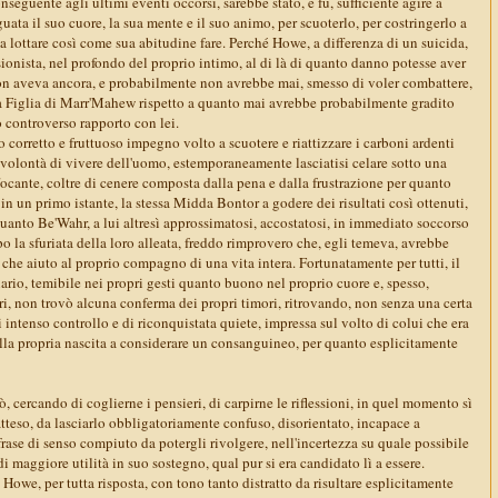
nseguente agli ultimi eventi occorsi, sarebbe stato, e fu, sufficiente agire a
uata il suo cuore, la sua mente e il suo animo, per scuoterlo, per costringerlo a
e a lottare così come sua abitudine fare. Perché Howe, a differenza di un suicida,
onista, nel profondo del proprio intimo, al di là di quanto danno potesse aver
non aveva ancora, e probabilmente non avrebbe mai, smesso di voler combattere,
lla Figlia di Marr'Mahew rispetto a quanto mai avrebbe probabilmente gradito
o controverso rapporto con lei.
o corretto e fruttuoso impegno volto a scuotere e riattizzare i carboni ardenti
a volontà di vivere dell'uomo, estemporaneamente lasciatisi celare sotto una
ffocante, coltre di cenere composta dalla pena e dalla frustrazione per quanto
n un primo istante, la stessa Midda Bontor a godere dei risultati così ottenuti,
uanto Be'Wahr, a lui altresì approssimatosi, accostatosi, in immediato soccorso
 la sfuriata della loro alleata, freddo rimprovero che, egli temeva, avrebbe
he aiuto al proprio compagno di una vita intera. Fortunatamente per tutti, il
rio, temibile nei propri gesti quanto buono nel proprio cuore e, spesso,
i, non trovò alcuna conferma dei propri timori, ritrovando, non senza una certa
i intenso controllo e di riconquistata quiete, impressa sul volto di colui che era
ella propria nascita a considerare un consanguineo, per quanto esplicitamente
, cercando di coglierne i pensieri, di carpirne le riflessioni, in quel momento sì
atteso, da lasciarlo obbligatoriamente confuso, disorientato, incapace a
ase di senso compiuto da potergli rivolgere, nell'incertezza su quale possibile
i maggiore utilità in suo sostegno, qual pur si era candidato lì a essere.
we, per tutta risposta, con tono tanto distratto da risultare esplicitamente