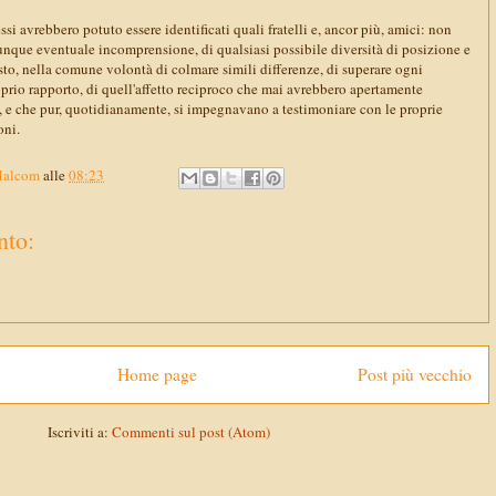
si avrebbero potuto essere identificati quali fratelli e, ancor più, amici: non
unque eventuale incomprensione, di qualsiasi possibile diversità di posizione e
sto, nella comune volontà di colmare simili differenze, di superare ogni
prio rapporto, di quell'affetto reciproco che mai avrebbero apertamente
ro, e che pur, quotidianamente, si impegnavano a testimoniare con le proprie
oni.
Malcom
alle
08:23
to:
Home page
Post più vecchio
Iscriviti a:
Commenti sul post (Atom)