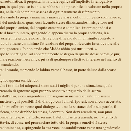
a, automatica, lì proposta in naturale replica all'implicito interrogativo
 pur, in quel preciso istante, sarebbe stata impossibile da valutare nella propria
sità, nella più completa assenza di ogni parametro di riferimento.
ollevando la propria mancina a massaggiarsi il collo in un gesto spontaneo e,
i del medesimo, quasi così facendo stesse dimostrandosi irrispettoso nei
 del proprio amico, del proprio camerata e complice, interrompendosi e
 il braccio intero, spingendolo appena dietro la propria schiena, lì a
essere intesa quale possibile ragione di scandalo in un simile contesto «
o di attrarre un minimo l'attenzione del proprio ricercato interlocutore alle
utto ignorate « Io non credo che Midda abbia poi tutti i torti. »
apo lo shar'tiagho, ad apparentemente sostegno di quelle stesse parole, e pur,
anale reazione meccanica, priva di qualunque effettivo interesse nel merito di
ra scandendo.
tte il biondo, storcendo le labbra verso il basso, in parte deluso dalla scarsa
o.
iagho, appena sorridendo.
e i toni da lei adoperati siano stati i migliori per una situazione quale
ercando di ignorare ogni proprio sospetto a riguardo della scarsa
a dall'altro, e costringendosi a proseguire in maniera quanto più serena
ettere ogni possibilità di dialogo con lui, nell'ipotesi, non ancora accertata,
efinirsi effettivamente qual dialogo « … ma la sostanza delle sue parole, il
ificato, come direbbe lei stessa, è corretto. Non devi arrenderti, non puoi
ombattente e, soprattutto, sei mio fratello. E se tu ti arrendi, io… » tentò di
ttavia, di come, nel pronunciare tutto ciò, la propria emotività stesse
predominanza, e spingendo la sua voce inesorabilmente verso una sgradevole