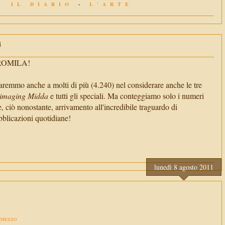
IL DIARIO
-
L'ARTE
i
TROMILA!
aremmo anche a molti di più (4.240) nel considerare anche le tre
imaging Midda
e tutti gli speciali. Ma conteggiamo solo i numeri
e, ciò nonostante, arrivamento all'incredibile traguardo di
cazioni quotidiane!
lunedì 8 agosto 2011
 prezzo