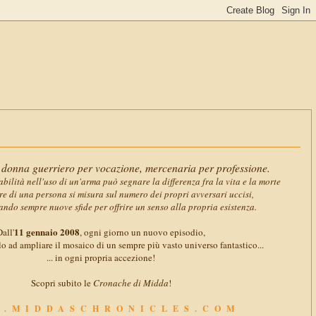
11 gennaio
donna guerriero per vocazione, mercenaria per professione.
abilità nell'uso di un'arma può segnare la differenza fra la vita e la morte
ore di una persona si misura sul numero dei propri avversari uccisi,
ando sempre nuove sfide per offrire un senso alla propria esistenza.
11 gennaio 2008
all'
, ogni giorno un nuovo episodio,
o ad ampliare il mosaico di un sempre più vasto universo fantastico...
... in ogni propria accezione!
Scopri subito le
Cronache di Midda
!
.MIDDASCHRONICLES.COM