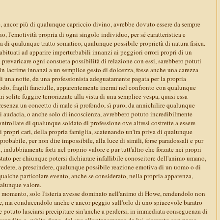
e, ancor più di qualunque capriccio divino, avrebbe dovuto essere da sempre
, l'emotività propria di ogni singolo individuo, per sé caratteristica e
a di qualunque tratto somatico, qualunque possibile proprietà di natura fisica.
abituati ad apparire imperturbabili innanzi ai peggiori orrori propri di un
a prevaricare ogni consueta possibilità di relazione con essi, sarebbero potuti
 in lacrime innanzi a un semplice gesto di dolcezza, fosse anche una carezza
à di una notte, da una professionista adeguatamente pagata per la propria
do, fragili fanciulle, apparentemente inermi nel confronto con qualunque
i solite fuggire terrorizzate alla vista di una semplice vespa, quasi essa
resenza un concetto di male sì profondo, sì puro, da annichilire qualunque
di audacia, o anche solo di incoscienza, avrebbero potuto incredibilmente
ontrollate di qualunque soldato di professione ove altresì costrette a essere
ei propri cari, della propria famiglia, scatenando un'ira priva di qualunque
probabile, per non dire impossibile, alla luce di simili, forse paradossali e pur
, indubbiamente forti nel proprio valore e pur tutt'altro che forzate nei propri
stato per chiunque potersi dichiarare infallibile conoscitore dell'animo umano,
evedere, a prescindere, qualunque possibile reazione emotiva di un uomo o di
ualche particolare evento, anche se considerato, nella propria apparenza,
alunque valore.
l momento, solo l'isteria avesse dominato nell'animo di Howe, rendendolo non
e, ma conducendolo anche e ancor peggio sull'orlo di uno spiacevole baratro
 potuto lasciarsi precipitare sin'anche a perdersi, in immediata conseguenza di
scandito e, subito dopo, del suo allontanamento da lui, ricercato con passo