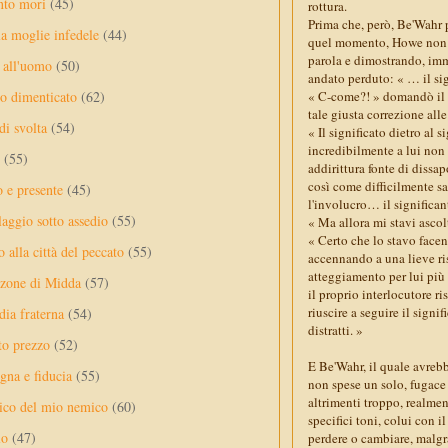
nto mori
(45)
rottura.
Prima che, però, Be'Wahr p
a moglie infedele
(44)
quel momento, Howe non av
parola e dimostrando, imm
 all'uomo
(50)
andato perduto: « … il sig
« C-come?! » domandò il b
no dimenticato
(62)
tale giusta correzione alle
di svolta
(54)
« Il significato dietro al s
incredibilmente a lui non 
(55)
addirittura fonte di dissap
così come difficilmente sa
o e presente
(45)
l'involucro… il significant
laggio sotto assedio
(55)
« Ma allora mi stavi ascol
« Certo che lo stavo face
 alla città del peccato
(55)
accennando a una lieve ris
atteggiamento per lui più 
nzone di Midda
(57)
il proprio interlocutore r
riuscire a seguire il signi
dia fraterna
(54)
distratti. »
sto prezzo
(52)
E Be'Wahr, il quale avreb
na e fiducia
(55)
non spese un solo, fugace 
altrimenti troppo, realment
ico del mio nemico
(60)
specifici toni, colui con 
lo
(47)
perdere o cambiare, malgra