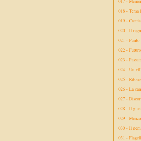
017 - Meme
018 - Tema l
019 - Caccia
020 - Il reg
021 - Punto 
022 - Futuro
023 - Passat
024 - Un vil
025 - Ritorno
026 - La ca
027 - Discor
028 - Il giu
029 - Menzog
030 - Il nem
031 - Flagel