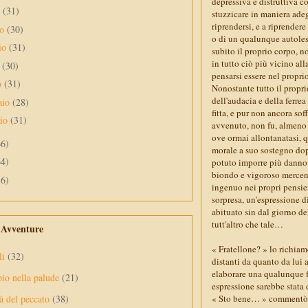
depressiva e distruttiva co
o
(31)
stuzzicare in maniera adeg
riprendersi, e a riprender
no
(30)
o di un qualunque autolesi
io
(31)
subito il proprio corpo, 
in tutto ciò più vicino a
e
(30)
pensarsi essere nel propri
o
(31)
Nonostante tutto il propri
dell'audacia e della ferre
aio
(28)
fitta, e pur non ancora so
aio
(31)
avvenuto, non fu, almeno i
ove ormai allontanatasi, q
66)
morale a suo sostegno dopo
64)
potuto imporre più danno c
biondo e vigoroso mercena
56)
ingenuo nei propri pensier
sorpresa, un'espressione d
abituato sin dal giorno d
tutt'altro che tale…
e Avventure
« Fratellone? » lo richiamò
li
(32)
distanti da quanto da lui 
elaborare una qualunque fr
pio nella palude
(21)
espressione sarebbe stata d
« Sto bene… » commentò Ho
à del peccato
(38)