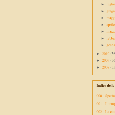
lugli
►
giug
►
magg
►
april
►
marz
►
febbr
►
genn
►
2010
(3
►
2009
(3
►
2008
(3
►
Indice dell
000 - Specia
001 - Il tem
002 - La citt