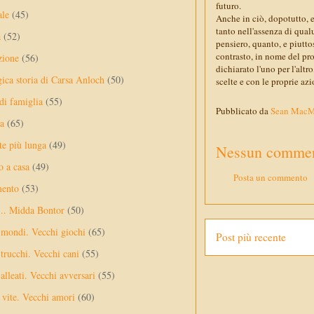
futuro.
ale
(45)
Anche in ciò, dopotutto, es
tanto nell'assenza di qual
a
(52)
pensiero, quanto, e piutto
contrasto, in nome del pro
zione
(56)
dichiarato l'uno per l'alt
gica storia di Carsa Anloch
(50)
scelte e con le proprie azi
 di famiglia
(55)
Pubblicato da
Sean Mac
a
(65)
te più lunga
(49)
Nessun commen
o a casa
(49)
Posta un commento
mento
(53)
... Midda Bontor
(50)
 mondi. Vecchi giochi
(65)
Post più recente
trucchi. Vecchi cani
(55)
alleati. Vecchi avversari
(55)
vite. Vecchi amori
(60)