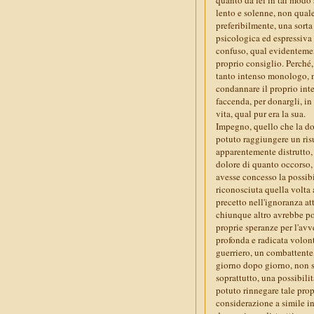
lento e solenne, non quale 
preferibilmente, una sort
psicologica ed espressiva 
confuso, qual evidentement
proprio consiglio. Perché
tanto intenso monologo, n
condannare il proprio inte
faccenda, per donargli, in
vita, qual pur era la sua.
Impegno, quello che la do
potuto raggiungere un risu
apparentemente distrutto,
dolore di quanto occorso, 
avesse concesso la possibi
riconosciuta quella volta a
precetto nell'ignoranza att
chiunque altro avrebbe pot
proprie speranze per l'avv
profonda e radicata volon
guerriero, un combattente, 
giorno dopo giorno, non s
soprattutto, una possibili
potuto rinnegare tale propr
considerazione a simile in