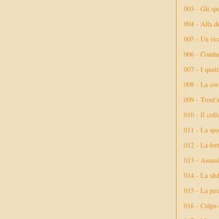
003 - Gli spe
004 - Alla d
005 - Un rica
006 - Conda
007 - I quatt
008 - La cor
009 - Trent'
010 - Il coll
011 - La spo
012 - La fort
013 - Assassi
014 - La sfid
015 - La pir
016 - Colpa 