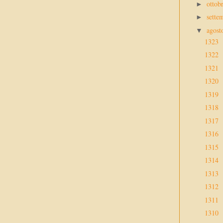
ottob
►
sette
►
agos
▼
1323
1322
1321
1320
1319
1318
1317
1316
1315
1314
1313
1312
1311
1310