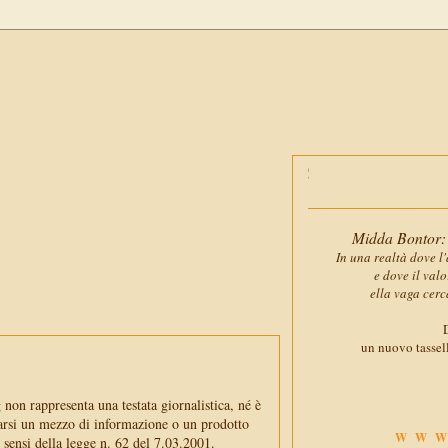
Midda Bontor: 
In una realtà dove l'
e dove il val
ella vaga cerc
D
un nuovo tassell
non rappresenta una testata giornalistica, né è
arsi un mezzo di informazione o un prodotto
WWW
i sensi della legge n. 62 del 7.03.2001.