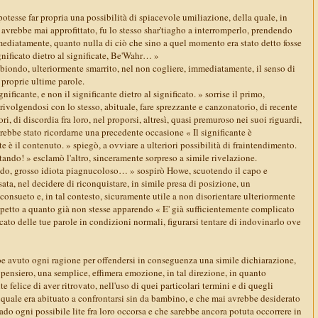
otesse far propria una possibilità di spiacevole umiliazione, della quale, in
rebbe mai approfittato, fu lo stesso shar'tiagho a interromperlo, prendendo
ediatamente, quanto nulla di ciò che sino a quel momento era stato detto fosse
nificato dietro al significate, Be'Wahr… »
iondo, ulteriormente smarrito, nel non cogliere, immediatamente, il senso di
 proprie ultime parole.
ignificante, e non il significante dietro al significato. » sorrise il primo,
rivolgendosi con lo stesso, abituale, fare sprezzante e canzonatorio, di recente
ori, di discordia fra loro, nel proporsi, altresì, quasi premuroso nei suoi riguardi,
rebbe stato ricordarne una precedente occasione « Il significante è
e è il contenuto. » spiegò, a ovviare a ulteriori possibilità di fraintendimento.
tando! » esclamò l'altro, sinceramente sorpreso a simile rivelazione.
ndo, grosso idiota piagnucoloso… » sospirò Howe, scuotendo il capo e
ata, nel decidere di riconquistare, in simile presa di posizione, un
consueto e, in tal contesto, sicuramente utile a non disorientare ulteriormente
ispetto a quanto già non stesse apparendo « E' già sufficientemente complicato
ficato delle tue parole in condizioni normali, figurarsi tentare di indovinarlo ove
be avuto ogni ragione per offendersi in conseguenza una simile dichiarazione,
pensiero, una semplice, effimera emozione, in tal direzione, in quanto
e felice di aver ritrovato, nell'uso di quei particolari termini e di quegli
il quale era abituato a confrontarsi sin da bambino, e che mai avrebbe desiderato
do ogni possibile lite fra loro occorsa e che sarebbe ancora potuta occorrere in