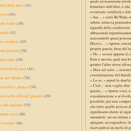
quale un'asserzione retoric
ttri della nave
(41)
formulato dall'altro, e che
eventuale veridicità o fal
eriva
(45)
« Sai… » esitò Be'Wahr, s
subito, tuttavia pentendos
tto letale
(38)
riguardi della condizione
nnata
(41)
abbassando repentinamente
nasconderlo quasi potesse 
ro cavalieri
(45)
Dicevo… » riprese, cercand
proprie parole, forse del t
ona perduta
(58)
« No. » scosse appena il c
forse e ancora, qual una b
anni dopo
(50)
quanto l'altro stesse allo
ezionista di sassi
(41)
« Dico sul serio. » insiste
considerazione del fratell
sa del sultano
(50)
« Lo so. » annuì lo shar't
« Cioè… non voglio dire ch
ezza fra i ghiacci
(54)
questa… » riprese voce, c
nio nella città del peccato
(49)
considerazione a sé rivolt
possibile, per non comprom
a del sapiente
(55)
che tutto quello potesse d
significante dietro al sign
amide nera
(48)
arrenderti: sei un ottimo c
spiegare, accorgendosi, tu
e riscatto
(46)
riservandosi un ruolo di 