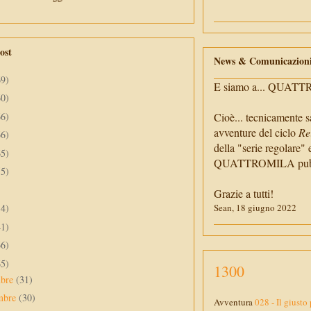
ost
News & Comunicazion
69)
E siamo a... QUAT
60)
66)
Cioè... tecnicamente s
avventure del ciclo
Re
66)
della "serie regolare" 
65)
QUATTROMILA pubbli
55)
Grazie a tutti!
34)
Sean, 18 giugno 2022
41)
66)
65)
1300
mbre
(31)
mbre
(30)
Avventura
028 - Il giusto