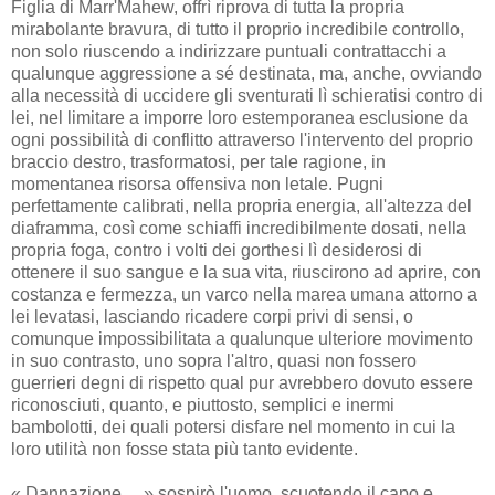
Figlia di Marr'Mahew, offrì riprova di tutta la propria
mirabolante bravura, di tutto il proprio incredibile controllo,
non solo riuscendo a indirizzare puntuali contrattacchi a
qualunque aggressione a sé destinata, ma, anche, ovviando
alla necessità di uccidere gli sventurati lì schieratisi contro di
lei, nel limitare a imporre loro estemporanea esclusione da
ogni possibilità di conflitto attraverso l'intervento del proprio
braccio destro, trasformatosi, per tale ragione, in
momentanea risorsa offensiva non letale. Pugni
perfettamente calibrati, nella propria energia, all'altezza del
diaframma, così come schiaffi incredibilmente dosati, nella
propria foga, contro i volti dei gorthesi lì desiderosi di
ottenere il suo sangue e la sua vita, riuscirono ad aprire, con
costanza e fermezza, un varco nella marea umana attorno a
lei levatasi, lasciando ricadere corpi privi di sensi, o
comunque impossibilitata a qualunque ulteriore movimento
in suo contrasto, uno sopra l'altro, quasi non fossero
guerrieri degni di rispetto qual pur avrebbero dovuto essere
riconosciuti, quanto, e piuttosto, semplici e inermi
bambolotti, dei quali potersi disfare nel momento in cui la
loro utilità non fosse stata più tanto evidente.
« Dannazione… » sospirò l'uomo, scuotendo il capo e