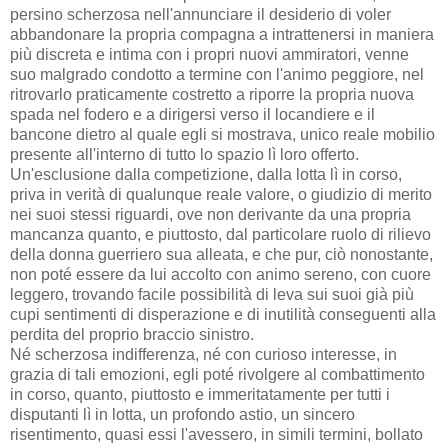
persino scherzosa nell'annunciare il desiderio di voler
abbandonare la propria compagna a intrattenersi in maniera
più discreta e intima con i propri nuovi ammiratori, venne
suo malgrado condotto a termine con l'animo peggiore, nel
ritrovarlo praticamente costretto a riporre la propria nuova
spada nel fodero e a dirigersi verso il locandiere e il
bancone dietro al quale egli si mostrava, unico reale mobilio
presente all'interno di tutto lo spazio lì loro offerto.
Un'esclusione dalla competizione, dalla lotta lì in corso,
priva in verità di qualunque reale valore, o giudizio di merito
nei suoi stessi riguardi, ove non derivante da una propria
mancanza quanto, e piuttosto, dal particolare ruolo di rilievo
della donna guerriero sua alleata, e che pur, ciò nonostante,
non poté essere da lui accolto con animo sereno, con cuore
leggero, trovando facile possibilità di leva sui suoi già più
cupi sentimenti di disperazione e di inutilità conseguenti alla
perdita del proprio braccio sinistro.
Né scherzosa indifferenza, né con curioso interesse, in
grazia di tali emozioni, egli poté rivolgere al combattimento
in corso, quanto, piuttosto e immeritatamente per tutti i
disputanti lì in lotta, un profondo astio, un sincero
risentimento, quasi essi l'avessero, in simili termini, bollato