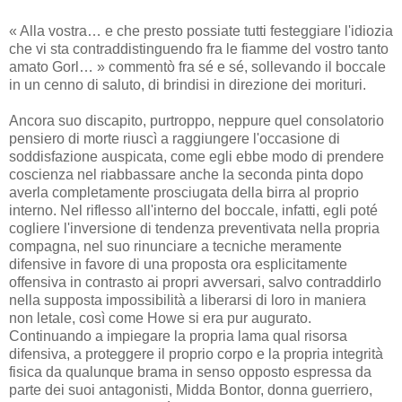
« Alla vostra… e che presto possiate tutti festeggiare l'idiozia
che vi sta contraddistinguendo fra le fiamme del vostro tanto
amato Gorl… » commentò fra sé e sé, sollevando il boccale
in un cenno di saluto, di brindisi in direzione dei morituri.
Ancora suo discapito, purtroppo, neppure quel consolatorio
pensiero di morte riuscì a raggiungere l'occasione di
soddisfazione auspicata, come egli ebbe modo di prendere
coscienza nel riabbassare anche la seconda pinta dopo
averla completamente prosciugata della birra al proprio
interno. Nel riflesso all'interno del boccale, infatti, egli poté
cogliere l'inversione di tendenza preventivata nella propria
compagna, nel suo rinunciare a tecniche meramente
difensive in favore di una proposta ora esplicitamente
offensiva in contrasto ai propri avversari, salvo contraddirlo
nella supposta impossibilità a liberarsi di loro in maniera
non letale, così come Howe si era pur augurato.
Continuando a impiegare la propria lama qual risorsa
difensiva, a proteggere il proprio corpo e la propria integrità
fisica da qualunque brama in senso opposto espressa da
parte dei suoi antagonisti, Midda Bontor, donna guerriero,