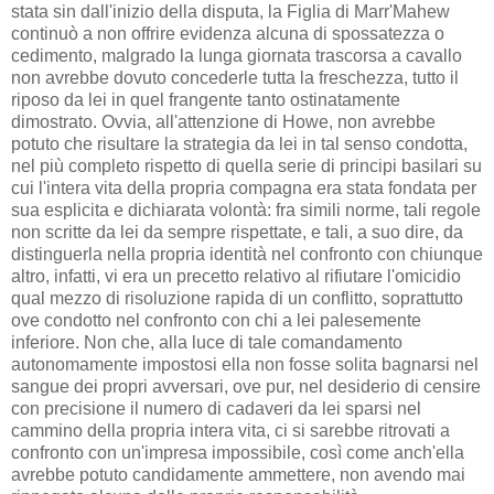
stata sin dall'inizio della disputa, la Figlia di Marr'Mahew
continuò a non offrire evidenza alcuna di spossatezza o
cedimento, malgrado la lunga giornata trascorsa a cavallo
non avrebbe dovuto concederle tutta la freschezza, tutto il
riposo da lei in quel frangente tanto ostinatamente
dimostrato. Ovvia, all'attenzione di Howe, non avrebbe
potuto che risultare la strategia da lei in tal senso condotta,
nel più completo rispetto di quella serie di principi basilari su
cui l'intera vita della propria compagna era stata fondata per
sua esplicita e dichiarata volontà: fra simili norme, tali regole
non scritte da lei da sempre rispettate, e tali, a suo dire, da
distinguerla nella propria identità nel confronto con chiunque
altro, infatti, vi era un precetto relativo al rifiutare l'omicidio
qual mezzo di risoluzione rapida di un conflitto, soprattutto
ove condotto nel confronto con chi a lei palesemente
inferiore. Non che, alla luce di tale comandamento
autonomamente impostosi ella non fosse solita bagnarsi nel
sangue dei propri avversari, ove pur, nel desiderio di censire
con precisione il numero di cadaveri da lei sparsi nel
cammino della propria intera vita, ci si sarebbe ritrovati a
confronto con un'impresa impossibile, così come anch'ella
avrebbe potuto candidamente ammettere, non avendo mai