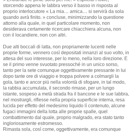
storcendo appena le labbra verso il basso in risposta al
proprio interlocutore « La mia… amica… si servirà da sola
quando avrà finito. » concluse, minimizzando la questione
attorno alla quale, in quel particolare momento, non
desiderava certamente ricercare chiacchiera alcuna, non
con il locandiere, non con altri.
Due alti boccali di latta, non propriamente lucenti nelle
proprie forme, vennero così depositati innanzi al suo volto, in
attesa del suo interesse, per lo meno, nella loro direzione. E
se il primo venne svuotato pressoché in un unico sorso,
tanto per la sete comunque oggettivamente pressante in lui
dopo tante ore di viaggio e troppa polvere a colmargli la
gola, tanto e ancor più nella volontà di sfogare, in tal modo,
la rabbia accumulata, il secondo rimase, per un lungo
istante, sospeso a metà strada fra il bancone e le sue labbra,
nel mostrargli, riflesse nella propria superficie interna, resa
lucida per effetto del medesimo liquido lì contenuto, alcune
fugaci immagini della lotta alle proprie spalle, quel
combattimento dal quale, proprio malgrado, era stato tanto
ingloriosamente estromesso.
Rimasta sola, così come, oggettivamente, era comunque