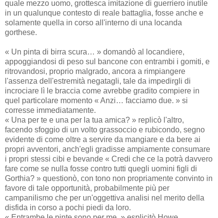
quale mezzo uomo, grottesca imitazione di guerriero inutile
in un qualunque contesto di reale battaglia, fosse anche e
solamente quella in corso all'interno di una locanda
gorthese.
« Un pinta di birra scura… » domandò al locandiere,
appoggiandosi di peso sul bancone con entrambi i gomiti, e
ritrovandosi, proprio malgrado, ancora a rimpiangere
l'assenza dell'estremità negatagli, tale da impedirgli di
incrociare lì le braccia come avrebbe gradito compiere in
quel particolare momento « Anzi… facciamo due. » si
corresse immediatamente.
« Una per te e una per la tua amica? » replicò l'altro,
facendo sfoggio di un volto grassoccio e rubicondo, segno
evidente di come oltre a servire da mangiare e da bere ai
propri avventori, anch'egli gradisse ampiamente consumare
i propri stessi cibi e bevande « Credi che ce la potrà davvero
fare come se nulla fosse contro tutti quegli uomini figli di
Gorthia? » questionò, con tono non propriamente convinto in
favore di tale opportunità, probabilmente più per
campanilismo che per un'oggettiva analisi nel merito della
disfida in corso a pochi piedi da loro.
« Entrambe le pinte sono per me. » esplicitò Howe,