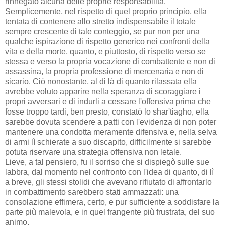
rinnegato alcuna delle proprie responsabilità.
Semplicemente, nel rispetto di quel proprio principio, ella
tentata di contenere allo stretto indispensabile il totale
sempre crescente di tale conteggio, se pur non per una
qualche ispirazione di rispetto generico nei confronti della
vita e della morte, quanto, e piuttosto, di rispetto verso se
stessa e verso la propria vocazione di combattente e non di
assassina, la propria professione di mercenaria e non di
sicario. Ciò nonostante, al di là di quanto rilassata ella
avrebbe voluto apparire nella speranza di scoraggiare i
propri avversari e di indurli a cessare l'offensiva prima che
fosse troppo tardi, ben presto, constatò lo shar'tiagho, ella
sarebbe dovuta scendere a patti con l'evidenza di non poter
mantenere una condotta meramente difensiva e, nella selva
di armi lì schierate a suo discapito, difficilmente si sarebbe
potuta riservare una strategia offensiva non letale.
Lieve, a tal pensiero, fu il sorriso che si dispiegò sulle sue
labbra, dal momento nel confronto con l'idea di quanto, di lì
a breve, gli stessi stolidi che avevano rifiutato di affrontarlo
in combattimento sarebbero stati ammazzati: una
consolazione effimera, certo, e pur sufficiente a soddisfare la
parte più malevola, e in quel frangente più frustrata, del suo
animo.