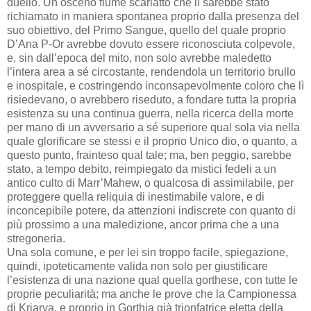
duello. Un osceno fiume scarlatto che lì sarebbe stato
richiamato in maniera spontanea proprio dalla presenza del
suo obiettivo, del Primo Sangue, quello del quale proprio
D’Ana P-Or avrebbe dovuto essere riconosciuta colpevole,
e, sin dall’epoca del mito, non solo avrebbe maledetto
l’intera area a sé circostante, rendendola un territorio brullo
e inospitale, e costringendo inconsapevolmente coloro che lì
risiedevano, o avrebbero riseduto, a fondare tutta la propria
esistenza su una continua guerra, nella ricerca della morte
per mano di un avversario a sé superiore qual sola via nella
quale glorificare se stessi e il proprio Unico dio, o quanto, a
questo punto, frainteso qual tale; ma, ben peggio, sarebbe
stato, a tempo debito, reimpiegato da mistici fedeli a un
antico culto di Marr’Mahew, o qualcosa di assimilabile, per
proteggere quella reliquia di inestimabile valore, e di
inconcepibile potere, da attenzioni indiscrete con quanto di
più prossimo a una maledizione, ancor prima che a una
stregoneria.
Una sola comune, e per lei sin troppo facile, spiegazione,
quindi, ipoteticamente valida non solo per giustificare
l’esistenza di una nazione qual quella gorthese, con tutte le
proprie peculiarità; ma anche le prove che la Campionessa
di Kriarya, e proprio in Gorthia già trionfatrice eletta della