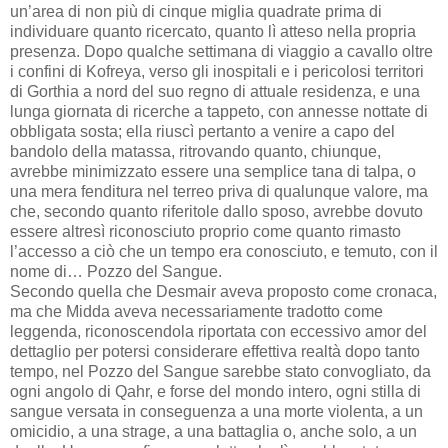
un’area di non più di cinque miglia quadrate prima di
individuare quanto ricercato, quanto lì atteso nella propria
presenza. Dopo qualche settimana di viaggio a cavallo oltre
i confini di Kofreya, verso gli inospitali e i pericolosi territori
di Gorthia a nord del suo regno di attuale residenza, e una
lunga giornata di ricerche a tappeto, con annesse nottate di
obbligata sosta; ella riuscì pertanto a venire a capo del
bandolo della matassa, ritrovando quanto, chiunque,
avrebbe minimizzato essere una semplice tana di talpa, o
una mera fenditura nel terreo priva di qualunque valore, ma
che, secondo quanto riferitole dallo sposo, avrebbe dovuto
essere altresì riconosciuto proprio come quanto rimasto
l’accesso a ciò che un tempo era conosciuto, e temuto, con il
nome di… Pozzo del Sangue.
Secondo quella che Desmair aveva proposto come cronaca,
ma che Midda aveva necessariamente tradotto come
leggenda, riconoscendola riportata con eccessivo amor del
dettaglio per potersi considerare effettiva realtà dopo tanto
tempo, nel Pozzo del Sangue sarebbe stato convogliato, da
ogni angolo di Qahr, e forse del mondo intero, ogni stilla di
sangue versata in conseguenza a una morte violenta, a un
omicidio, a una strage, a una battaglia o, anche solo, a un