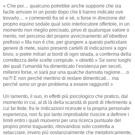
« Che poi… qualcuno potrebbe anche supporre che sia
facile arrivare in un posto dopo che ti hanno indicato ove
trovarlo… » commentò fra sé e sé, o forse in direzione del
proprio equino sodale qual solo interlocutore offertole, in un
momento non meglio precisato, privo di qualunque valore o
merito, nel percorso del proprio avvicinamento all’obiettivo
prefisso « Ma non è che, per giungere a questo particolare
genere di mete, siano presenti cartelli di indicazioni a ogni
bivio, o pietre miliari ai bordi di ogni strada, a conferma della
correttezza delle scelte compiute. » obiettò « Se sono luoghi
dei quali l’umanità ha dimenticato l’esistenza per secoli,
millenni forse, vi sarà pur una qualche dannata ragione… o
no?! E non perché meritino di restare dimenticati… ma
perché sono un gran problema a essere raggiunti! »
Un lamento, il suo, in effetti più psicologico che pratico, dal
momento in cui, al di là della scarsità di punti di riferimento a
cui far fede, fra le indicazioni ricevute e la propria personale
esperienza, non fu poi tanto improbabile riuscire a definire i
limiti entro i quali muoversi per una ricerca puntuale del
proprio primo traguardo, ritrovandosi solo costretta a
setacciare, invero più sostanzialmente che metaforicamente,