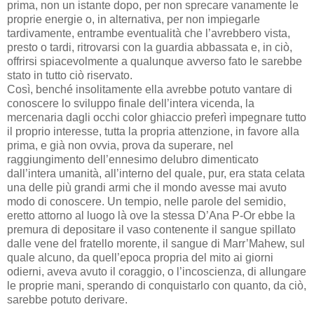
prima, non un istante dopo, per non sprecare vanamente le
proprie energie o, in alternativa, per non impiegarle
tardivamente, entrambe eventualità che l’avrebbero vista,
presto o tardi, ritrovarsi con la guardia abbassata e, in ciò,
offrirsi spiacevolmente a qualunque avverso fato le sarebbe
stato in tutto ciò riservato.
Così, benché insolitamente ella avrebbe potuto vantare di
conoscere lo sviluppo finale dell’intera vicenda, la
mercenaria dagli occhi color ghiaccio preferì impegnare tutto
il proprio interesse, tutta la propria attenzione, in favore alla
prima, e già non ovvia, prova da superare, nel
raggiungimento dell’ennesimo delubro dimenticato
dall’intera umanità, all’interno del quale, pur, era stata celata
una delle più grandi armi che il mondo avesse mai avuto
modo di conoscere. Un tempio, nelle parole del semidio,
eretto attorno al luogo là ove la stessa D’Ana P-Or ebbe la
premura di depositare il vaso contenente il sangue spillato
dalle vene del fratello morente, il sangue di Marr’Mahew, sul
quale alcuno, da quell’epoca propria del mito ai giorni
odierni, aveva avuto il coraggio, o l’incoscienza, di allungare
le proprie mani, sperando di conquistarlo con quanto, da ciò,
sarebbe potuto derivare.