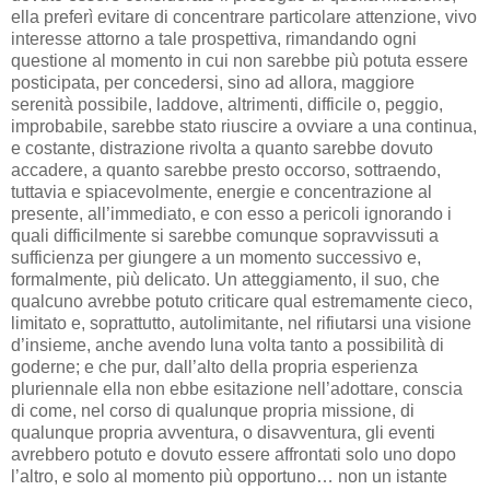
ella preferì evitare di concentrare particolare attenzione, vivo
interesse attorno a tale prospettiva, rimandando ogni
questione al momento in cui non sarebbe più potuta essere
posticipata, per concedersi, sino ad allora, maggiore
serenità possibile, laddove, altrimenti, difficile o, peggio,
improbabile, sarebbe stato riuscire a ovviare a una continua,
e costante, distrazione rivolta a quanto sarebbe dovuto
accadere, a quanto sarebbe presto occorso, sottraendo,
tuttavia e spiacevolmente, energie e concentrazione al
presente, all’immediato, e con esso a pericoli ignorando i
quali difficilmente si sarebbe comunque sopravvissuti a
sufficienza per giungere a un momento successivo e,
formalmente, più delicato. Un atteggiamento, il suo, che
qualcuno avrebbe potuto criticare qual estremamente cieco,
limitato e, soprattutto, autolimitante, nel rifiutarsi una visione
d’insieme, anche avendo luna volta tanto a possibilità di
goderne; e che pur, dall’alto della propria esperienza
pluriennale ella non ebbe esitazione nell’adottare, conscia
di come, nel corso di qualunque propria missione, di
qualunque propria avventura, o disavventura, gli eventi
avrebbero potuto e dovuto essere affrontati solo uno dopo
l’altro, e solo al momento più opportuno… non un istante