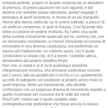
romanticamente, proprio in quanto sospinta da un desiderio
di premura, di preoccupazione nei suoi riguardi, e del
destino che avrebbe potuto attenderlo, preferì negargli il
proseguo di quell’avventura, in favore di un più tranquillo
ritorno alla stessa stalla da cui lo aveva sottratto, a prezzo di
un proficuo compenso, in quel di Krezya. Così facendo ella
ebbe occasione di vedersi restituita, fra l’altro, una parte
della somma inizialmente ipotecata per lui, somma che, con
un necessario incremento, si riservò immediata occasione di
reinvestire in una diversa cavalcatura, ora preferendo un
equino più tradizionale, un comune sauro, con il quale
condividere la strada che, di lì a breve, l’avrebbe attesa,
dividendola dal proprio obiettivo finale.
Non che, in verità e al di là di qualunque possibile
interpretazione emotiva, ella provasse particolare rancore
per il sauro, tale da giustificare il rischio a cui, quietamente,
accettò di sottoporlo nel sostituirlo al proprio amico mulo in
quell’impresa. Molto più banalmente, ella dovette
confrontarsi con un’esigenza diversa di movimento rispetto a
quello richiestole nel muoversi fra le vette dei monti
Rou’Farth, motivo per il quale sarebbe stato
controproducente pretendere che fosse ancora lo stesso