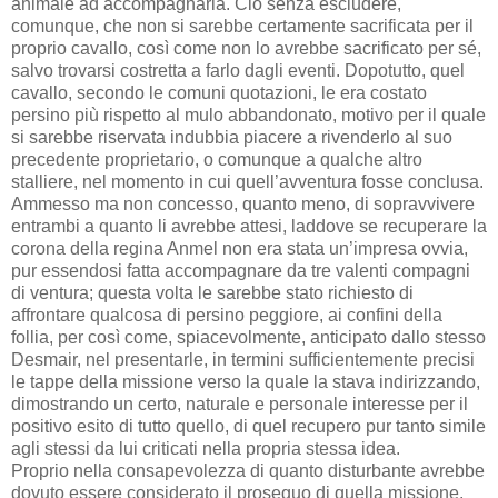
animale ad accompagnarla. Ciò senza escludere,
comunque, che non si sarebbe certamente sacrificata per il
proprio cavallo, così come non lo avrebbe sacrificato per sé,
salvo trovarsi costretta a farlo dagli eventi. Dopotutto, quel
cavallo, secondo le comuni quotazioni, le era costato
persino più rispetto al mulo abbandonato, motivo per il quale
si sarebbe riservata indubbia piacere a rivenderlo al suo
precedente proprietario, o comunque a qualche altro
stalliere, nel momento in cui quell’avventura fosse conclusa.
Ammesso ma non concesso, quanto meno, di sopravvivere
entrambi a quanto li avrebbe attesi, laddove se recuperare la
corona della regina Anmel non era stata un’impresa ovvia,
pur essendosi fatta accompagnare da tre valenti compagni
di ventura; questa volta le sarebbe stato richiesto di
affrontare qualcosa di persino peggiore, ai confini della
follia, per così come, spiacevolmente, anticipato dallo stesso
Desmair, nel presentarle, in termini sufficientemente precisi
le tappe della missione verso la quale la stava indirizzando,
dimostrando un certo, naturale e personale interesse per il
positivo esito di tutto quello, di quel recupero pur tanto simile
agli stessi da lui criticati nella propria stessa idea.
Proprio nella consapevolezza di quanto disturbante avrebbe
dovuto essere considerato il proseguo di quella missione,