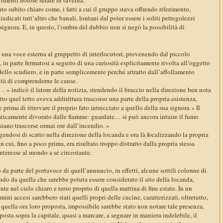
o subito chiaro come, i fatti a cui il gruppo stava offrendo riferimento,
dicati tutt’altro che banali, lontani dal poter essere i soliti pettegolezzi
signora. E, in questo, l’ombra del dubbio non sì negò la possibilità di
, una voce esterna al gruppetto di interlocutori, provenendo dal piccolo
, in parte fermatosi a seguito di una curiosità esplicitamente rivolta all’oggetto
 dello scudiero, e in parte semplicemente perché attratto dall’affollamento
sità di comprenderne le cause.
 » indicò il latore della notizia, stendendo il braccio nella direzione ben nota
tto quel tetto aveva addirittura trascorso una parte della propria esistenza,
prima di ritrovare il proprio fato intrecciato a quello della sua signora « Il
raticamente divorato dalle fiamme: guardate… si può ancora intuire il fumo
 siano trascorse ormai ore dall’incendio. »
endosi di scatto nella direzione della locanda e ora là focalizzando la propria
 cui, fino a poco prima, era risultato troppo distratto dalla propria stessa
 interesse al mondo a sé circostante.
da parte del portavoce di quell’annuncio, in effetti, alcune sottili colonne di
do da quella che sarebbe potuta essere considerato il sito della locanda,
te nel cielo chiaro e terso proprio di quella mattina di fine estate. In un
mini accesi sarebbero stati quelli propri delle cucine, caratterizzati, oltretutto,
 quella ora loro proposta, impossibile sarebbe stato non notare tale presenza,
posta sopra la capitale, quasi a marcare, a segnare in maniera indelebile, il