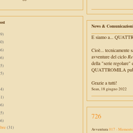
ost
News & Comunicazion
69)
E siamo a... QUAT
60)
66)
Cioè... tecnicamente s
avventure del ciclo
Re
66)
della "serie regolare" 
65)
QUATTROMILA pubbli
55)
Grazie a tutti!
34)
Sean, 18 giugno 2022
41)
66)
65)
726
66)
mbre
(31)
Avventura
017 - Memento