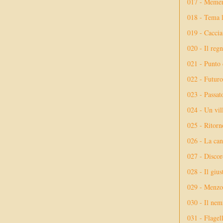
017 - Meme
018 - Tema l
019 - Caccia
020 - Il reg
021 - Punto 
022 - Futuro
023 - Passat
024 - Un vil
025 - Ritorno
026 - La ca
027 - Discor
028 - Il giu
029 - Menzog
030 - Il nem
031 - Flagel