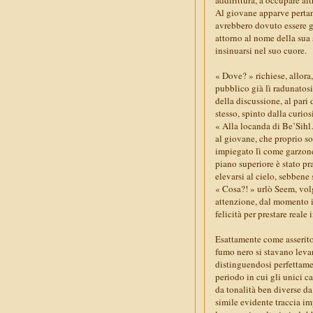
Al giovane apparve pertant
avrebbero dovuto essere giu
attorno al nome della sua 
insinuarsi nel suo cuore.
« Dove? » richiese, allora
pubblico già lì radunatosi
della discussione, al pari
stesso, spinto dalla curio
« Alla locanda di Be’Sihl…
al giovane, che proprio so
impiegato lì come garzone 
piano superiore è stato p
elevarsi al cielo, sebbene
« Cosa?! » urlò Seem, volg
attenzione, dal momento in
felicità per prestare reale
Esattamente come asserito 
fumo nero si stavano levan
distinguendosi perfettamen
periodo in cui gli unici ca
da tonalità ben diverse da
simile evidente traccia im