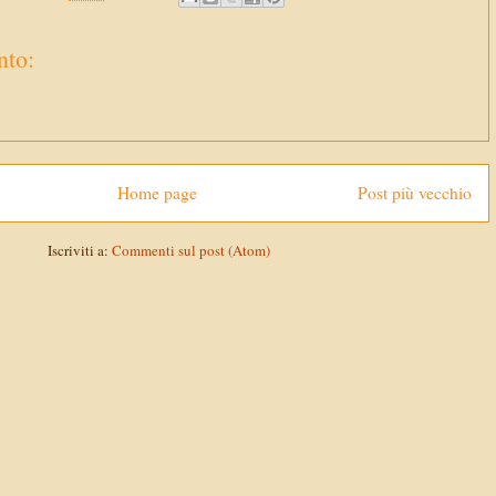
to:
Home page
Post più vecchio
Iscriviti a:
Commenti sul post (Atom)