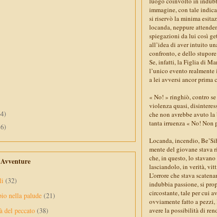
luogo coinvolto in indubb
immagine, con tale indica
si riservò la minima esita
locanda, neppure attendend
spiegazioni da lui così get
all’idea di aver intuito un
confronto, e dello stupor
Se, infatti, la Figlia di 
l’unico evento realmente 
a lei avversi ancor prima 
« No! » ringhiò, contro se 
violenza quasi, disinteress
64)
che non avrebbe avuto la 
tanta irruenza « No! Non
56)
Locanda, incendio, Be’Sih
mente del giovane stava ri
che, in questo, lo stavan
e Avventure
lasciandolo, in verità, vit
L’orrore che stava scatena
li
(32)
indubbia passione, si prop
circostante, tale per cui a
pio nella palude
(21)
ovviamente fatto a pezzi, 
avere la possibilità di re
à del peccato
(38)