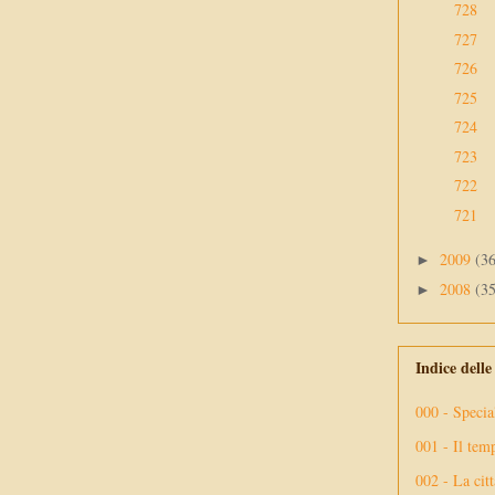
728
727
726
725
724
723
722
721
2009
(3
►
2008
(3
►
Indice dell
000 - Specia
001 - Il tem
002 - La citt