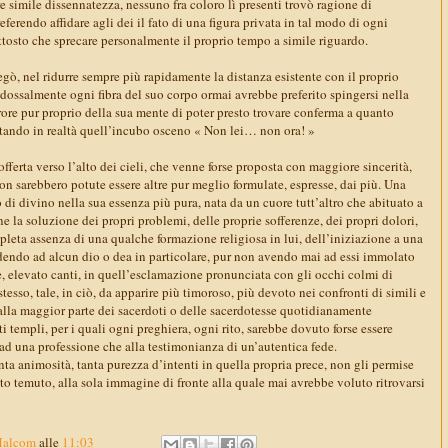
 simile dissennatezza, nessuno fra coloro lì presenti trovò ragione di
ferendo affidare agli dei il fato di una figura privata in tal modo di ogni
ttosto che sprecare personalmente il proprio tempo a simile riguardo.
gò, nel ridurre sempre più rapidamente la distanza esistente con il proprio
dossalmente ogni fibra del suo corpo ormai avrebbe preferito spingersi nella
rore pur proprio della sua mente di poter presto trovare conferma a quanto
tando in realtà quell’incubo osceno « Non lei… non ora! »
fferta verso l’alto dei cieli, che venne forse proposta con maggiore sincerità,
on sarebbero potute essere altre pur meglio formulate, espresse, dai più. Una
o di divino nella sua essenza più pura, nata da un cuore tutt’altro che abituato a
ne la soluzione dei propri problemi, delle proprie sofferenze, dei propri dolori,
leta assenza di una qualche formazione religiosa in lui, dell’iniziazione a una
dendo ad alcun dio o dea in particolare, pur non avendo mai ad essi immolato
e, elevato canti, in quell’esclamazione pronunciata con gli occhi colmi di
stesso, tale, in ciò, da apparire più timoroso, più devoto nei confronti di simili e
 alla maggior parte dei sacerdoti o delle sacerdotesse quotidianamente
i templi, per i quali ogni preghiera, ogni rito, sarebbe dovuto forse essere
ad una professione che alla testimonianza di un’autentica fede.
anta animosità, tanta purezza d’intenti in quella propria prece, non gli permise
to temuto, alla sola immagine di fronte alla quale mai avrebbe voluto ritrovarsi
Malcom
alle
11:03