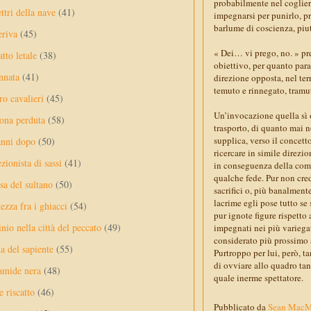
probabilmente nel cogliere
ttri della nave
(41)
impegnarsi per punirlo, pre
barlume di coscienza, piu
eriva
(45)
« Dei… vi prego, no. » pre
tto letale
(38)
obiettivo, per quanto para
nnata
(41)
direzione opposta, nel ter
temuto e rinnegato, tramu
ro cavalieri
(45)
Un’invocazione quella sì o
ona perduta
(58)
trasporto, di quanto mai n
supplica, verso il concett
anni dopo
(50)
ricercare in simile direzio
ezionista di sassi
(41)
in conseguenza della comp
qualche fede. Pur non cre
sa del sultano
(50)
sacrifici o, più banalment
lacrime egli pose tutto se 
ezza fra i ghiacci
(54)
pur ignote figure rispetto
nio nella città del peccato
(49)
impegnati nei più variegat
considerato più prossimo 
a del sapiente
(55)
Purtroppo per lui, però, t
di ovviare allo quadro tan
amide nera
(48)
quale inerme spettatore.
e riscatto
(46)
Pubblicato da
Sean Mac