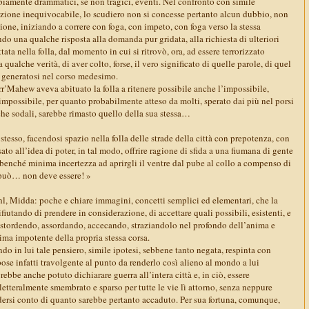
iamente drammatici, se non tragici, eventi. Nel confronto con simile
zione inequivocabile, lo scudiero non si concesse pertanto alcun dubbio, non
zione, iniziando a correre con foga, con impeto, con foga verso la stessa
o una qualche risposta alla domanda pur gridata, alla richiesta di ulteriori
tata nella folla, dal momento in cui si ritrovò, ora, ad essere terrorizzato
a qualche verità, di aver colto, forse, il vero significato di quelle parole, di quel
e generatosi nel corso medesimo.
Marr’Mahew aveva abituato la folla a ritenere possibile anche l’impossibile,
impossibile, per quanto probabilmente atteso da molti, sperato dai più nel porsi
che sodali, sarebbe rimasto quello della sua stessa…
stesso, facendosi spazio nella folla delle strade della città con prepotenza, con
ato all’idea di poter, in tal modo, offrire ragione di sfida a una fiumana di gente
benché minima incertezza ad aprirgli il ventre dal pube al collo a compenso di
 può… non deve essere! »
l, Midda: poche e chiare immagini, concetti semplici ed elementari, che la
fiutando di prendere in considerazione, di accettare quali possibili, esistenti, e
o stordendo, assordando, accecando, straziandolo nel profondo dell’anima e
tima impotente della propria stessa corsa.
ndo in lui tale pensiero, simile ipotesi, sebbene tanto negata, respinta con
ose infatti travolgente al punto da renderlo così alieno al mondo a lui
vrebbe anche potuto dichiarare guerra all’intera città e, in ciò, essere
letteralmente smembrato e sparso per tutte le vie lì attorno, senza neppure
ndersi conto di quanto sarebbe pertanto accaduto. Per sua fortuna, comunque,