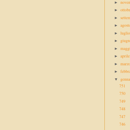
nove
►
ottob
►
sette
►
agos
►
lugli
►
giug
►
magg
►
april
►
marz
►
febbr
►
genn
▼
751
750
749
748
747
746