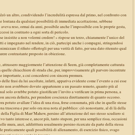
calzò un altro, condividendo l’incredulità espressa dal primo, nel confronto con
 lontana da qualsiasi possibilità di immediata accettazione, sebbene
 aveva reso, ormai da anni, possibile anche l’impossibile con le proprie gesta,
ccessi in contrasto a ogni sorta di pericolo.
se insistite a non volermi credere! » rispose un terzo, chiaramente l’unico del
tti e impegnato nel rendere, in ciò, partecipi anche i compagni, stringendosi
imizzare il rifiuto offertogli per una verità di fatto, per una dato ritenuto qual
parere contrastante proposto in obiezione.
le, attrassero maggiormente l’attenzione di Seem, già completamente catturata
 quelle chiacchiere di strada che, pur, improvvisamente gli parvero incentrate
e importante, a cui concedersi con sincera premura.
o delle frasi da lui ascoltate, infatti, appariva evidente come l’evento a cui esse
nto non avrebbero dovuto appartenere a un passato remoto, quanto più al
ual solo avrebbe potuto giustificare l’invito a verificare in prima persona, a
non ancora definita, per prendere coscienza direttamente di quanto occorso.
ra potuto avallare l’idea di una rissa, forse consumata, più che in quelle stesse
na trascorsa e pur solo ora resa nota al pubblico: ciò nonostante, al di là della
della Figlia di Marr’Mahew, persino all’attenzione del suo stesso scudiero si
vo tanto interesse e, ancor più, tanto stupore, per una semplice rissa, occasioni
uelle mura, anzi, addirittura usualmente persino ricercate da parte della stessa
le praticamente quali possibilità di allenamento, di esercizio fisico, svago
rimenti noiose serate in taverna.