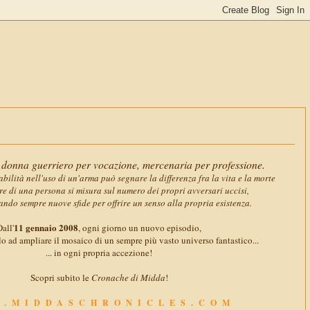
11 gennaio 2
donna guerriero per vocazione, mercenaria per professione.
abilità nell'uso di un'arma può segnare la differenza fra la vita e la morte
ore di una persona si misura sul numero dei propri avversari uccisi,
ando sempre nuove sfide per offrire un senso alla propria esistenza.
11 gennaio 2008
all'
, ogni giorno un nuovo episodio,
o ad ampliare il mosaico di un sempre più vasto universo fantastico...
... in ogni propria accezione!
Scopri subito le
Cronache di Midda
!
.MIDDASCHRONICLES.COM