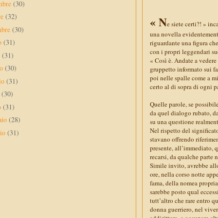
mbre
(30)
re
(32)
« N
e siete certi?! » in
mbre
(30)
una novella evidentemente
to
(31)
riguardante una figura che
con i propri leggendari su
o
(31)
« Così è. Andate a vedere 
no
(30)
gruppetto informato sui fa
poi nelle spalle come a min
io
(31)
certo al di sopra di ogni 
e
(30)
Quelle parole, se possibi
o
(31)
da quel dialogo rubato, da
aio
(28)
su una questione realment
Nel rispetto del significat
aio
(31)
stavano offrendo riferime
presente, all’immediato, q
recarsi, da qualche parte 
Simile invito, avrebbe allo
ore, nella corso notte appe
fama, della nomea propria 
sarebbe posto qual eccessi
tutt’altro che rare entro q
donna guerriero, nel viver
addirittura, a occupare alt