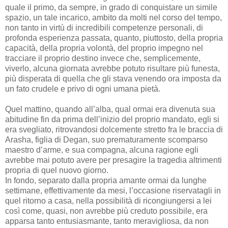
quale il primo, da sempre, in grado di conquistare un simile
spazio, un tale incarico, ambito da molti nel corso del tempo,
non tanto in virtù di incredibili competenze personali, di
profonda esperienza passata, quanto, piuttosto, della propria
capacità, della propria volontà, del proprio impegno nel
tracciare il proprio destino invece che, semplicemente,
viverlo, alcuna giornata avrebbe potuto risultare più funesta,
più disperata di quella che gli stava venendo ora imposta da
un fato crudele e privo di ogni umana pietà.
Quel mattino, quando all’alba, qual ormai era divenuta sua
abitudine fin da prima dell’inizio del proprio mandato, egli si
era svegliato, ritrovandosi dolcemente stretto fra le braccia di
Arasha, figlia di Degan, suo prematuramente scomparso
maestro d’arme, e sua compagna, alcuna ragione egli
avrebbe mai potuto avere per presagire la tragedia altrimenti
propria di quel nuovo giorno.
In fondo, separato dalla propria amante ormai da lunghe
settimane, effettivamente da mesi, l’occasione riservatagli in
quel ritorno a casa, nella possibilità di ricongiungersi a lei
così come, quasi, non avrebbe più creduto possibile, era
apparsa tanto entusiasmante, tanto meravigliosa, da non