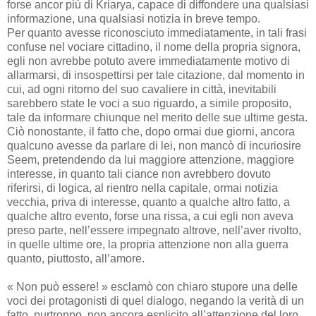
forse ancor più di Kriarya, capace di diffondere una qualsiasi
informazione, una qualsiasi notizia in breve tempo.
Per quanto avesse riconosciuto immediatamente, in tali frasi
confuse nel vociare cittadino, il nome della propria signora,
egli non avrebbe potuto avere immediatamente motivo di
allarmarsi, di insospettirsi per tale citazione, dal momento in
cui, ad ogni ritorno del suo cavaliere in città, inevitabili
sarebbero state le voci a suo riguardo, a simile proposito,
tale da informare chiunque nel merito delle sue ultime gesta.
Ciò nonostante, il fatto che, dopo ormai due giorni, ancora
qualcuno avesse da parlare di lei, non mancò di incuriosire
Seem, pretendendo da lui maggiore attenzione, maggiore
interesse, in quanto tali ciance non avrebbero dovuto
riferirsi, di logica, al rientro nella capitale, ormai notizia
vecchia, priva di interesse, quanto a qualche altro fatto, a
qualche altro evento, forse una rissa, a cui egli non aveva
preso parte, nell’essere impegnato altrove, nell’aver rivolto,
in quelle ultime ore, la propria attenzione non alla guerra
quanto, piuttosto, all’amore.
« Non può essere! » esclamò con chiaro stupore una delle
voci dei protagonisti di quel dialogo, negando la verità di un
fatto, purtroppo, non ancora esplicito all’attenzione del loro