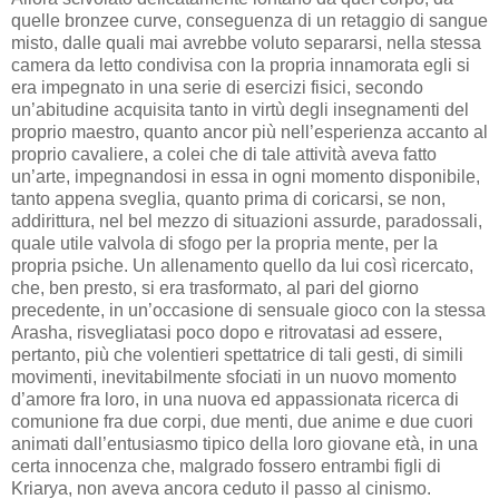
quelle bronzee curve, conseguenza di un retaggio di sangue
misto, dalle quali mai avrebbe voluto separarsi, nella stessa
camera da letto condivisa con la propria innamorata egli si
era impegnato in una serie di esercizi fisici, secondo
un’abitudine acquisita tanto in virtù degli insegnamenti del
proprio maestro, quanto ancor più nell’esperienza accanto al
proprio cavaliere, a colei che di tale attività aveva fatto
un’arte, impegnandosi in essa in ogni momento disponibile,
tanto appena sveglia, quanto prima di coricarsi, se non,
addirittura, nel bel mezzo di situazioni assurde, paradossali,
quale utile valvola di sfogo per la propria mente, per la
propria psiche. Un allenamento quello da lui così ricercato,
che, ben presto, si era trasformato, al pari del giorno
precedente, in un’occasione di sensuale gioco con la stessa
Arasha, risvegliatasi poco dopo e ritrovatasi ad essere,
pertanto, più che volentieri spettatrice di tali gesti, di simili
movimenti, inevitabilmente sfociati in un nuovo momento
d’amore fra loro, in una nuova ed appassionata ricerca di
comunione fra due corpi, due menti, due anime e due cuori
animati dall’entusiasmo tipico della loro giovane età, in una
certa innocenza che, malgrado fossero entrambi figli di
Kriarya, non aveva ancora ceduto il passo al cinismo.