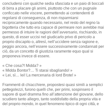
concludersi con qualche sedia sfasciata e un paio di boccali
di birra a placare gli animi, piuttosto che con un pugnale
conficcato nelle viscere, permettendo ai contendenti di
regolarsi di conseguenza, di non risparmiarsi
reciprocamente quando necessario, nel resto del regno la
bigotteria che tutto era capace di permeare non avrebbe mai
permesso di intuire le ragioni dell’avversario, rischiando, in
questo, di esser uccisi nel giudicarlo privo di pericolo a
proprio discapito o, altresì, nell’uccidere senza ragione e,
peggio ancora, nell’essere successivamente condannati per
ciò, da un concetto di giustizia raramente equo qual si
proponeva invece di essere.
« Che cosa?! Midda? »
« Midda Bontor?… Ti starai sbagliando! »
« Lei, sì… lei! La mercenaria di lord Brote! »
Frammenti di chiacchiere, propostesi quasi simili a semplici
pettegolezzi, furono quelli che, per primi, sospinsero il
sapore di quel dramma fino all’attenzione del giovane, dello
scudiero tanto allegro, tanto soddisfatto della propria vita e
del proprio mondo, in quel fenomeno tipico di ogni città, e