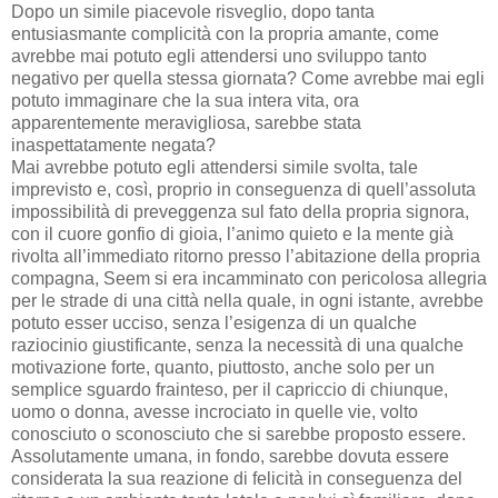
Dopo un simile piacevole risveglio, dopo tanta
entusiasmante complicità con la propria amante, come
avrebbe mai potuto egli attendersi uno sviluppo tanto
negativo per quella stessa giornata? Come avrebbe mai egli
potuto immaginare che la sua intera vita, ora
apparentemente meravigliosa, sarebbe stata
inaspettatamente negata?
Mai avrebbe potuto egli attendersi simile svolta, tale
imprevisto e, così, proprio in conseguenza di quell’assoluta
impossibilità di preveggenza sul fato della propria signora,
con il cuore gonfio di gioia, l’animo quieto e la mente già
rivolta all’immediato ritorno presso l’abitazione della propria
compagna, Seem si era incamminato con pericolosa allegria
per le strade di una città nella quale, in ogni istante, avrebbe
potuto esser ucciso, senza l’esigenza di un qualche
raziocinio giustificante, senza la necessità di una qualche
motivazione forte, quanto, piuttosto, anche solo per un
semplice sguardo frainteso, per il capriccio di chiunque,
uomo o donna, avesse incrociato in quelle vie, volto
conosciuto o sconosciuto che si sarebbe proposto essere.
Assolutamente umana, in fondo, sarebbe dovuta essere
considerata la sua reazione di felicità in conseguenza del