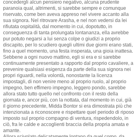
concedergli alcun pensiero negativo, alcuna prudente
paranoia qual, altrimenti, si sarebbe sempre e comunque
riservato, come ben aveva appreso nel vivere accanto alla
sua signora. Nel ritrovare Arasha, e nel non vedersi da lei
rifiutata ospitalità, dal momento in cui, dopotutto, in
conseguenza di tanta prolungata lontananza, ella avrebbe
pur potuto negarsi a lui senza colpe o giudizi a proprio
discapito, per lo scudiero quegli ultimi due giorni erano stati,
fino a quel momento, una festa insperata, una gioia inattesa.
Sebbene a ogni nuovo mattino, egli si era e si sarebbe
continuamente presentato a rapporto dal proprio cavaliere, a
prevenire qualsiasi esigenza da parte della sua signora nei
propri riguardi, nella volontà, nonostante la licenza
impostagli, di non venire meno al proprio ruolo, al proprio
impegno, ben effimero impegno, leggero pondo, sarebbe
allora stato tutto quello nel confronto con il resto della
giornata e, ancor più, con la nottata, dal momento in cui, già
il giorno precedente, Midda Bontor si era dimostrata più che
intenzionata a riconoscere e rispettare quel periodo di riposo
imposto sul proprio compagno di ventura, rispedendolo, in
ciò, fra le calde e accoglienti braccia della propria amata e
amante.
Allora scivolato delicatamente lontano da quel corpo, da