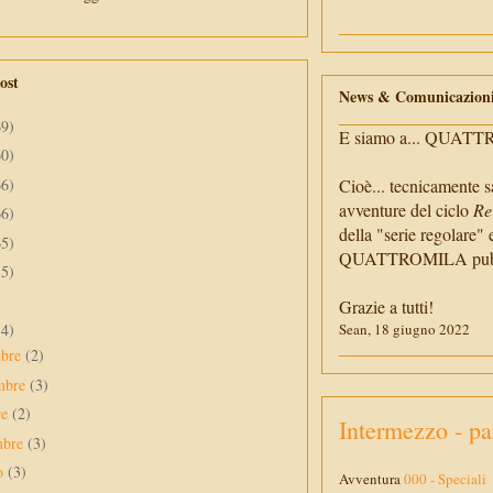
ost
News & Comunicazion
69)
E siamo a... QUAT
60)
66)
Cioè... tecnicamente s
avventure del ciclo
Re
66)
della "serie regolare" 
65)
QUATTROMILA pubbli
55)
Grazie a tutti!
34)
Sean, 18 giugno 2022
mbre
(2)
mbre
(3)
re
(2)
Intermezzo - pa
mbre
(3)
to
(3)
Avventura
000 - Speciali