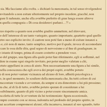
sia. Ma facciamo alla svelta. » dichiarò la mercenaria, in tal senso rivolgendosi
invitandolo a non esitare ulteriormente nel proprio incedere, giacché, non
igure lì radunate, anche ella avrebbe preferito di gran lunga essere altrove
 in quella compagnia « Di cosa desideravi parlarci…?! »
zo rispetto a quanto non avrebbe gradito ammettere, nel ritrovarsi,
 dell’interesse di un tanto variegato, quanto importante, quartetto qual quello
etro suo esplicito invito; il cantore non poté fare a meno di esitare innanzi a
 e, ciò non di meno, tanto semplice, motivo per il quale, invece di accomodarsi
ccare le ossa delle dita, qual segno di nervosismo e al fine di guadagnare, in
e istante di tempo, prima di essere costretto a prendere voce.
o del gruppo, una figura alla quale poter fare riferimento, egli si soffermò, nel
ndere in esame ogni singolo invitato, per poter meglio valutare a chi,
uto appellarsi in cerca di aiuto. Non necessariamente una figura a lui simile,
nella conoscenza che egli aveva dei propri ospiti, avrebbe potuto
di non poter vantare vicinanza ad alcuno di loro, affinità psicologica a
, in quel momento, lo scudiero della mercenaria che, fra tutti coloro di cui
raccontare vicende e avventure, da sempre si era dimostrato a lui più prossimo;
 che, al di là di tutto, avrebbe potuto sperare di considerare a lui
ssibilmente, quanto di più vicino a poter essere sinceramente amica.
a eletta di tutte le avventure da lui testimoniate: figura eccezionale,
empre coerente con se stessa, indomita nel profondo del proprio spirito, in
ai accettare compromessi alcuni; ella incarnava, innanzi al suo sguardo, tutto