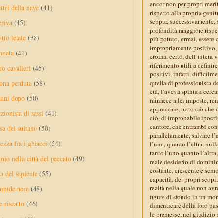
ancor non per propri meri
ttri della nave
(41)
rispetto alla propria geni
seppur, successivamente, s
eriva
(45)
profondità maggiore rispe
tto letale
(38)
più potuto, ormai, essere
impropriamente positivo, i
nnata
(41)
eroina, certo, dell’intera
riferimento utili a defini
ro cavalieri
(45)
positivi, infatti, difficil
ona perduta
(58)
quella di professionista de
età, l’aveva spinta a cerca
anni dopo
(50)
minacce a lei imposte, ren
apprezzare, tutto ciò che 
ezionista di sassi
(41)
ciò, di improbabile ipocri
cantore, che entrambi cono
sa del sultano
(50)
parallelamente, salvare l’a
ezza fra i ghiacci
(54)
l’uno, quanto l’altra, null
tanto l’uno quanto l’altra
nio nella città del peccato
(49)
reale desiderio di domini
costante, crescente e semp
a del sapiente
(55)
capacità, dei propri scopi,
realtà nella quale non avr
amide nera
(48)
figure di sfondo in un mo
e riscatto
(46)
dimenticare della loro pas
le premesse, nel giudizio 