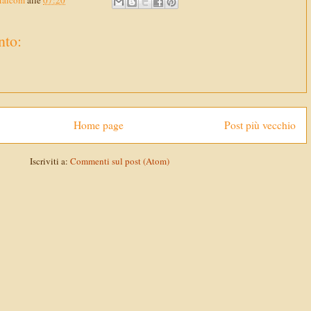
Malcom
alle
07:20
to:
Home page
Post più vecchio
Iscriviti a:
Commenti sul post (Atom)