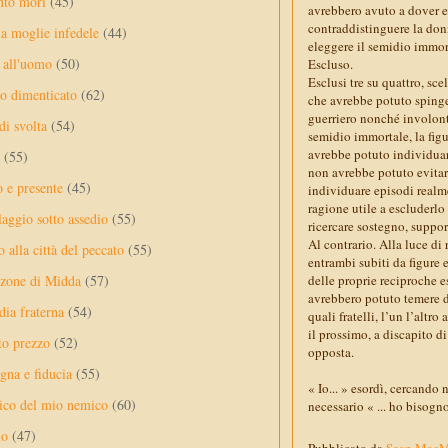
nto mori
(45)
avrebbero avuto a dover e
contraddistinguere la donn
a moglie infedele
(44)
eleggere il semidio immor
 all'uomo
(50)
Escluso.
Esclusi tre su quattro, sc
no dimenticato
(62)
che avrebbe potuto spinge
guerriero nonché involonta
di svolta
(54)
semidio immortale, la figur
avrebbe potuto individuare
(55)
non avrebbe potuto evitar
o e presente
(45)
individuare episodi realme
ragione utile a escluderlo
laggio sotto assedio
(55)
ricercare sostegno, support
Al contrario. Alla luce di 
 alla città del peccato
(55)
entrambi subiti da figure 
nzone di Midda
(57)
delle proprie reciproche e
avrebbero potuto temere di
dia fraterna
(54)
quali fratelli, l’un l’altr
il prossimo, a discapito 
sto prezzo
(52)
opposta.
na e fiducia
(55)
« Io... » esordì, cercando
ico del mio nemico
(60)
necessario « ... ho bisogno
lo
(47)