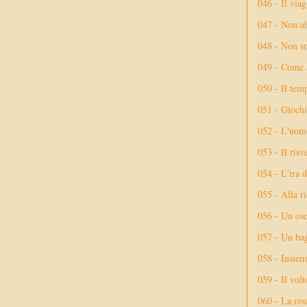
046 - Il via
047 - Non ab
048 - Non sm
049 - Come 
050 - Il tem
051 - Giochi
052 - L'uom
053 - Il risv
054 - L'ira 
055 - Alla r
056 - Un osc
057 - Un bag
058 - Insiem
059 - Il vol
060 - La res