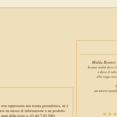
Midda Bontor: 
In una realtà dove l'
e dove il val
ella vaga cerc
D
un nuovo tassell
non rappresenta una testata giornalistica, né è
arsi un mezzo di informazione o un prodotto
WWW
i sensi della legge n. 62 del 7.03.2001.