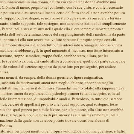
tuto innamorarsi in una donna, e tutto ciò che da una donna avrebbe mai
. Ciò non di meno, proprio nel confronto con le sue virtù, e con le necessarie
e potuto che dirsi sostanzialmente certo del fatto che ella non avrebbe potuto
 di supporto, di sostegno, se non fosse stato egli stesso a concedere a lei una
uanto, simile supporto, tale sostegno, non sarebbero stati da lui semplicemente
 Perché, nella stessa misura nella quale ella si era sempre dimostrata pronta a
tutela dell’autodeterminazione, e del raggiungimento della medesima da parte
no; parimenti ella non aveva mai voluto sprecare il proprio tempo con chi
e proprie disgrazie e, soprattutto, più interessato a piangersi addosso che a
imediare. E sebbene egli, in quel momento d’incontro, non fosse interessato a
ezione, troppo semplice, troppo facile, sarebbe stato, allora, per lei
, le sue motivazioni, arrivando alfine a considerare, quello, da parte sua, quale
ntile volontà di cercare supporto da parte loro per proseguire, per andare
clusa.
ura nemesi, da sempre, della donna guerriero: figura enigmatica,
 sospinta da motivazioni ancor non meglio chiarite, ancor non meglio
neluttabilmente, verso il dominio e l’annichilimento totale; ella rappresentava,
 mistero ancor da esplorare, una psicologia ancor tutta da scoprire, e, in tal
icile interpretazione, di improbabile analisi. Pericoloso, in tutto ciò, sarebbe
 lui, cercare di appellarsi proprio a lei qual supporto, qual sostegno, fosse
bio che, qual prezzo per simile favore, per tale piacere, ella altro non avrebbe
vita e, forse, persino, qualcosa di più ancora: la sua anima immortale, nella
nazione dalla quale non avrebbe potuto trovare occasione alcuna di
Esclusa.
to, non per propri meriti o per propria volontà, della donna guerriero, e figlio,