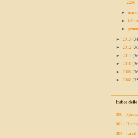
2236
marz
►
febbr
►
genn
►
2013
(3
►
2012
(3
►
2011
(3
►
2010
(3
►
2009
(3
►
2008
(3
►
Indice dell
000 - Specia
001 - Il tem
002 - La citt