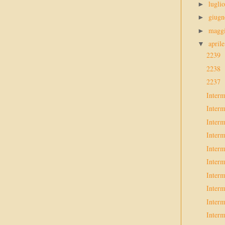
lugli
►
giug
►
magg
►
april
▼
2239
2238
2237
Interm
Interm
Interm
Interm
Interm
Interm
Interm
Interm
Interm
Interm