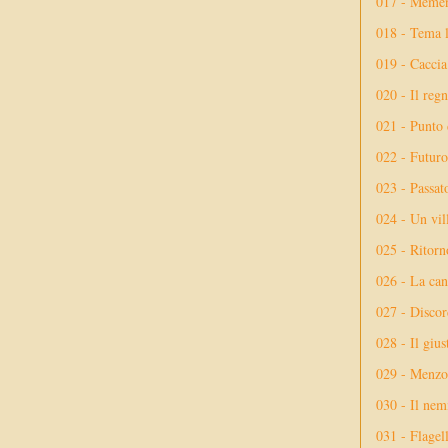
017 - Meme
018 - Tema l
019 - Caccia
020 - Il reg
021 - Punto 
022 - Futuro
023 - Passat
024 - Un vil
025 - Ritorno
026 - La ca
027 - Discor
028 - Il giu
029 - Menzog
030 - Il nem
031 - Flagel