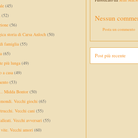
Pubblicato da
Sean Mac
ale
(45)
a
(52)
Nessun commen
zione
(56)
Posta un commento
gica storia di Carsa Anloch
(50)
 di famiglia
(55)
a
(65)
Post più recente
te più lunga
(49)
o a casa
(49)
mento
(53)
... Midda Bontor
(50)
 mondi. Vecchi giochi
(65)
trucchi. Vecchi cani
(55)
alleati. Vecchi avversari
(55)
vite. Vecchi amori
(60)