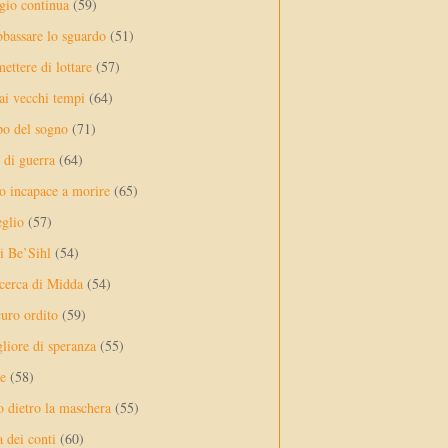
ggio continua
(59)
bassare lo sguardo
(51)
ettere di lottare
(57)
ai vecchi tempi
(64)
po del sogno
(71)
 di guerra
(64)
o incapace a morire
(65)
eglio
(57)
di Be’Sihl
(54)
icerca di Midda
(54)
uro ordito
(59)
liore di speranza
(55)
e
(58)
to dietro la maschera
(55)
a dei conti
(60)