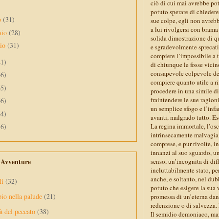
ciò di cui mai avrebbe po
potuto sperare di chiedere
o
(31)
sue colpe, egli non avrebb
a lui rivolgersi con brama
aio
(28)
solida dimostrazione di q
aio
(31)
e sgradevolmente sprecati.
compiere l’impossibile a 
41)
di chiunque le fosse vici
consapevole colpevole dell
66)
compiere quanto utile a r
65)
procedere in una simile dir
fraintendere le sue ragioni
66)
un semplice sfogo e l’infa
64)
avanti, malgrado tutto. Es
La regina immortale, l’osc
56)
intrinsecamente malvagia,
comprese, e pur rivolte, i
innanzi al suo sguardo, un
e Avventure
senso, un’incognita di diff
ineluttabilmente stato, per
anche, e soltanto, nel dub
li
(32)
potuto che esigere la sua 
pio nella palude
(21)
promessa di un’eterna dan
redenzione o di salvezza. 
à del peccato
(38)
Il semidio demoniaco, mari