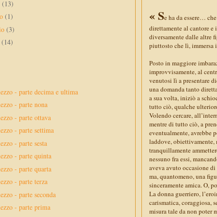
o
(13)
« S
no
(1)
e ha da essere… che 
direttamente al cantore e 
io
(3)
diversamente dalle altre f
e
(14)
piuttosto che lì, immersa
Posto in maggiore imbaraz
improvvisamente, al centro
venutosi lì a presentare di
una domanda tanto diretta
ezzo - parte decima e ultima
a sua volta, iniziò a schio
ezzo - parte nona
tutto ciò, qualche ulterior
Volendo cercare, all’intern
ezzo - parte ottava
mentre di tutto ciò, a pre
ezzo - parte settima
eventualmente, avrebbe pot
laddove, obiettivamente, 
ezzo - parte sesta
tranquillamente ammettere 
ezzo - parte quinta
nessuno fra essi, mancando
aveva avuto occasione di 
ezzo - parte quarta
ma, quantomeno, una figura
ezzo - parte terza
sinceramente amica. O, po
La donna guerriero, l’eroin
ezzo - parte seconda
carismatica, coraggiosa, s
ezzo - parte prima
misura tale da non poter m