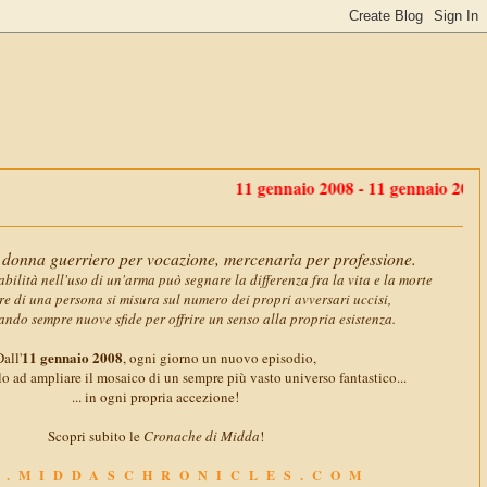
11 gennaio 2008 - 11 gennaio 2018
: dieci a
donna guerriero per vocazione, mercenaria per professione.
abilità nell'uso di un'arma può segnare la differenza fra la vita e la morte
ore di una persona si misura sul numero dei propri avversari uccisi,
ando sempre nuove sfide per offrire un senso alla propria esistenza.
11 gennaio 2008
all'
, ogni giorno un nuovo episodio,
o ad ampliare il mosaico di un sempre più vasto universo fantastico...
... in ogni propria accezione!
Scopri subito le
Cronache di Midda
!
.MIDDASCHRONICLES.COM