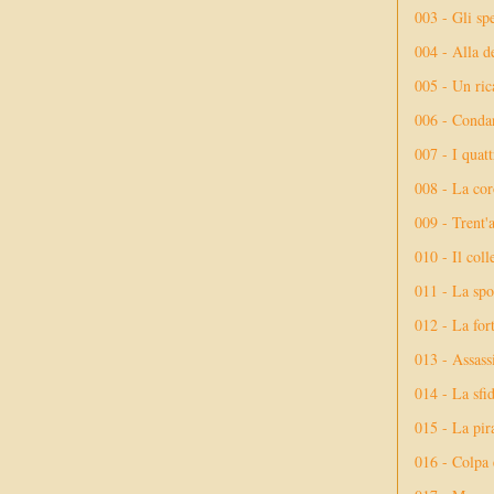
003 - Gli spe
004 - Alla d
005 - Un rica
006 - Conda
007 - I quatt
008 - La cor
009 - Trent'
010 - Il coll
011 - La spo
012 - La fort
013 - Assassi
014 - La sfid
015 - La pir
016 - Colpa 