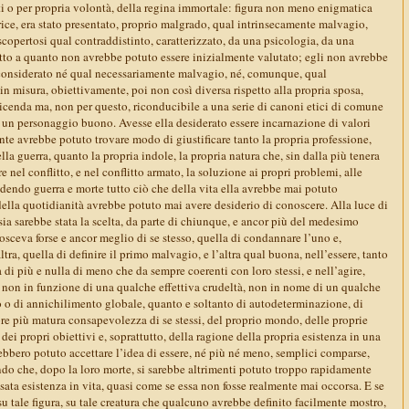
ti o per propria volontà, della regina immortale: figura non meno enigmatica
trice, era stato presentato, proprio malgrado, qual intrinsecamente malvagio,
copertosi qual contraddistinto, caratterizzato, da una psicologia, da una
tto a quanto non avrebbe potuto essere inizialmente valutato; egli non avrebbe
 considerato né qual necessariamente malvagio, né, comunque, qual
n misura, obiettivamente, poi non così diversa rispetto alla propria sposa,
 vicenda ma, non per questo, riconducibile a una serie di canoni etici di comune
re un personaggio buono. Avesse ella desiderato essere incarnazione di valori
mente avrebbe potuto trovare modo di giustificare tanto la propria professione,
lla guerra, quanto la propria indole, la propria natura che, sin dalla più tenera
re nel conflitto, e nel conflitto armato, la soluzione ai propri problemi, alle
dendo guerra e morte tutto ciò che della vita ella avrebbe mai potuto
della quotidianità avrebbe potuto mai avere desiderio di conoscere. Alla luce di
sia sarebbe stata la scelta, da parte di chiunque, e ancor più del medesimo
sceva forse e ancor meglio di se stesso, quella di condannare l’uno e,
ltra, quella di definire il primo malvagio, e l’altra qual buona, nell’essere, tanto
a di più e nulla di meno che da sempre coerenti con loro stessi, e nell’agire,
, non in funzione di una qualche effettiva crudeltà, non in nome di un qualche
o o di annichilimento globale, quanto e soltanto di autodeterminazione, di
re più matura consapevolezza di se stessi, del proprio mondo, delle proprie
 dei propri obiettivi e, soprattutto, della ragione della propria esistenza in una
ebbero potuto accettare l’idea di essere, né più né meno, semplici comparse,
ndo che, dopo la loro morte, si sarebbe altrimenti potuto troppo rapidamente
sata esistenza in vita, quasi come se essa non fosse realmente mai occorsa. E se
su tale figura, su tale creatura che qualcuno avrebbe definito facilmente mostro,