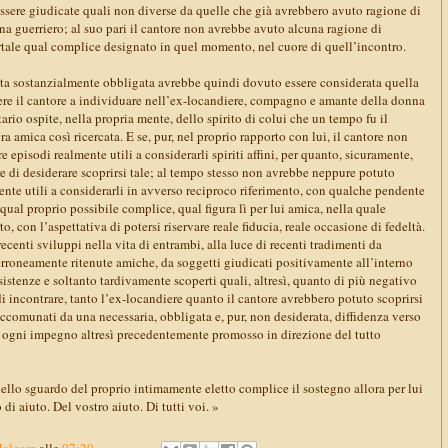
ssere giudicate quali non diverse da quelle che già avrebbero avuto ragione di
a guerriero; al suo pari il cantore non avrebbe avuto alcuna ragione di
tale qual complice designato in quel momento, nel cuore di quell’incontro.
elta sostanzialmente obbligata avrebbe quindi dovuto essere considerata quella
re il cantore a individuare nell’ex-locandiere, compagno e amante della donna
rio ospite, nella propria mente, dello spirito di colui che un tempo fu il
a amica così ricercata. E se, pur, nel proprio rapporto con lui, il cantore non
 episodi realmente utili a considerarli spiriti affini, per quanto, sicuramente,
e di desiderare scoprirsi tale; al tempo stesso non avrebbe neppure potuto
nte utili a considerarli in avverso reciproco riferimento, con qualche pendente
 qual proprio possibile complice, qual figura lì per lui amica, nella quale
o, con l’aspettativa di potersi riservare reale fiducia, reale occasione di fedeltà.
recenti sviluppi nella vita di entrambi, alla luce di recenti tradimenti da
erroneamente ritenute amiche, da soggetti giudicati positivamente all’interno
sistenze e soltanto tardivamente scoperti quali, altresì, quanto di più negativo
 incontrare, tanto l’ex-locandiere quanto il cantore avrebbero potuto scoprirsi
o accomunati da una necessaria, obbligata e, pur, non desiderata, diffidenza verso
di ogni impegno altresì precedentemente promosso in direzione del tutto
 nello sguardo del proprio intimamente eletto complice il sostegno allora per lui
 di aiuto. Del vostro aiuto. Di tutti voi. »