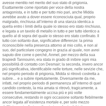
avesse mentito nel merito del suo stato di prigionia.
Esattamente come riportato per voce della nostra
antagonista, e in tutto e per tutto mio pari, anche Midda
avrebbe avuto a dover essere riconosciuta qual, proprio
malgrado, rinchiusa all’interno di una stanza identica a
quella entro i limiti della quale io stesso ero stato rinchiuso,
e legata a un tavolo di metallo in tutto e per tutto identico a
quello al di sopra del quale io stesso ero stato confinato. Il
tutto con soltanto due, significative differenze: la prima
riconoscibile nella presenza attorno al mio collo, e non al
suo, del particolare congegno in grazia al quale, non avrei
saputo dire come o perché, Anmel, per mezzo della sua
tirapiedi Tannouinn, era stata in grado di inibire ogni mia
possibilità di contatto con Desmair; la seconda, invero ancor
più significativa, identificabile nelle torture, nelle sevizie che,
nel proprio periodo di prigionia, Midda si ritrovò costretta a
subire… e a subire ripetutamente. Diversamente da me,
infatti, nel proprio periodo di permanenza all’interno di quel
candido contesto, la mia amata si ritrovò, tragicamente, a
essere fondamentalmente uccisa più e più volte
consecutive, restando in ogni occasione soltanto flebilmente
ancor legata all’esistenza mortale e, per solo mezzo