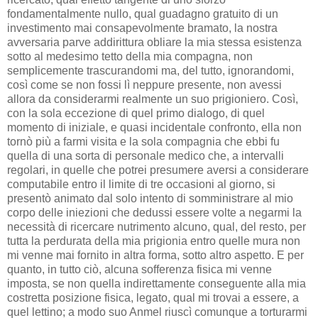
fondamentalmente nullo, qual guadagno gratuito di un
investimento mai consapevolmente bramato, la nostra
avversaria parve addirittura obliare la mia stessa esistenza
sotto al medesimo tetto della mia compagna, non
semplicemente trascurandomi ma, del tutto, ignorandomi,
così come se non fossi lì neppure presente, non avessi
allora da considerarmi realmente un suo prigioniero. Così,
con la sola eccezione di quel primo dialogo, di quel
momento di iniziale, e quasi incidentale confronto, ella non
tornò più a farmi visita e la sola compagnia che ebbi fu
quella di una sorta di personale medico che, a intervalli
regolari, in quelle che potrei presumere aversi a considerare
computabile entro il limite di tre occasioni al giorno, si
presentò animato dal solo intento di somministrare al mio
corpo delle iniezioni che dedussi essere volte a negarmi la
necessità di ricercare nutrimento alcuno, qual, del resto, per
tutta la perdurata della mia prigionia entro quelle mura non
mi venne mai fornito in altra forma, sotto altro aspetto. E per
quanto, in tutto ciò, alcuna sofferenza fisica mi venne
imposta, se non quella indirettamente conseguente alla mia
costretta posizione fisica, legato, qual mi trovai a essere, a
quel lettino; a modo suo Anmel riuscì comunque a torturarmi