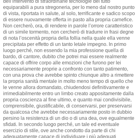
dell’intervento di straordinarie tecnologie del tutto
equiparabili a pura stregoneria, per lo meno dal nostro punto
di vista, riportata in salute, al solo, terrificante e sadico scopo
di essere nuovamente offerta in pasto alla propria carnefice.
Non cercherò, ora, di rendere in parole l’orrore caratteristico
di un simile tormento, non cercherò di tradurre in frasi degne
di nota l’oscenità propria della follia nella quale ella venne
precipitata per effetto di un tanto letale impegno. In primo
luogo perché, non essendo la mia professione quella di
bardo, di cantore, dubito che potrei mai essere realmente
capace di offrire corpo alle emozioni che furono per lei
necessariamente proprie a confronto con tanto patimento,
con una prova che avrebbe spinto chiunque altro a rimettere
la propria sanità mentale in molto meno tempo di quello che
le venne allora domandato, chiudendosi definitivamente e
irrimediabilmente entro un limbo creato appositamente dalla
propria coscienza al fine ultimo, e quanto mai condivisibile,
comprensibile, giustificabile, di conservarsi, per preservarsi
da qualcosa che avrebbe necessariamente posto in dubbio
persino la resistenza di un dio o di una dea, ove egualmente
sfidati. In secondo luogo perché, un tale ed eventuale
esercizio di stile, ove anche condotto da parte di chi
adeguatamente capace di individuare i più adeguati