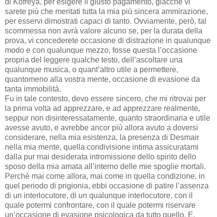
di Kofreya, per esigere il giusto pagamento, giacché vi
sarete più che meritati tutta la mia più sincera ammirazione,
per esservi dimostrati capaci di tanto. Ovviamente, però, tal
scommessa non avrà valore alcuno se, per la durata della
prova, vi concederete occasione di distrazione in qualunque
modo e con qualunque mezzo, fosse questa l’occasione
propria del leggere qualche testo, dell’ascoltare una
qualunque musica, o quant’altro utile a permettere,
quantomeno alla vostra mente, occasione di evasione da
tanta immobilità.
Fu in tale contesto, devo essere sincero, che mi ritrovai per
la prima volta ad apprezzare, e ad apprezzare realmente,
seppur non disinteressatamente, quanto straordinaria e utile
avesse avuto, e avrebbe ancor più allora avuto a doversi
considerare, nella mia esistenza, la presenza di Desmair
nella mia mente, quella condivisione intima assicuratami
dalla pur mai desiderata intromissione dello spirito dello
sposo della mia amata all’interno delle mie spoglie mortali.
Perché mai come allora, mai come in quella condizione, in
quel periodo di prigionia, ebbi occasione di patire l’assenza
di un interlocutore, di un qualunque interlocutore, con il
quale potermi confrontare, con il quale potermi riservare
un’occasione di evasione psicologica da tutto quello. E,