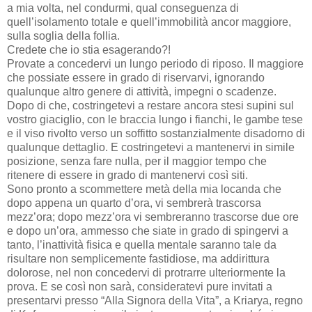
a mia volta, nel condurmi, qual conseguenza di
quell’isolamento totale e quell’immobilità ancor maggiore,
sulla soglia della follia.
Credete che io stia esagerando?!
Provate a concedervi un lungo periodo di riposo. Il maggiore
che possiate essere in grado di riservarvi, ignorando
qualunque altro genere di attività, impegni o scadenze.
Dopo di che, costringetevi a restare ancora stesi supini sul
vostro giaciglio, con le braccia lungo i fianchi, le gambe tese
e il viso rivolto verso un soffitto sostanzialmente disadorno di
qualunque dettaglio. E costringetevi a mantenervi in simile
posizione, senza fare nulla, per il maggior tempo che
ritenere di essere in grado di mantenervi così siti.
Sono pronto a scommettere metà della mia locanda che
dopo appena un quarto d’ora, vi sembrerà trascorsa
mezz’ora; dopo mezz’ora vi sembreranno trascorse due ore
e dopo un’ora, ammesso che siate in grado di spingervi a
tanto, l’inattività fisica e quella mentale saranno tale da
risultare non semplicemente fastidiose, ma addirittura
dolorose, nel non concedervi di protrarre ulteriormente la
prova. E se così non sarà, consideratevi pure invitati a
presentarvi presso “Alla Signora della Vita”, a Kriarya, regno