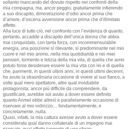
soltanto mancando del dovuto rispetto nei confronti della
mia compagna, ma, ancor peggio, gratuitamente infierendo
a suo discapito, dimostrazione d’odio ancor prima che
d’amore, d’oscena avversione ancor prima che d’illimitato
affetto.
Alla luce di tutto ciò, nel confronto con l’evidenza di quanto,
pertanto, accadde a discapito dell’unica donna che abbia
mai conquistato, con tanta forza, con incommensurabile
energia, una posizione sì rilevante, sì predominante nel mio
cuore e nel mio animo, nella mia quotidianità e nei miei
pensieri, tormento e letizia della mia vita, di quella che avrei
potuto forse desiderare essere la mia vita con lei e di quella
che, parimenti, in questi ultimi anni, in questi ultimi decenni,
ho avuto la straordinaria occasione di vivere al suo fianco, a
volte qual mero spettatore, altre qual invidiabile
protagonista; ancor più difficile da comprendere, da
giustificare, avrebbe sol avuto a dover essere definito
quanto Anmel ebbe altresì e parallelamente occasione di
riservare al mio indirizzo… fondamentalmente, e
concretamente, nulla.
Quasi, infatti, la mia cattura avesse avuto a dover essere
considerata qual danno collaterale di un impegno mai
ricercato, qual effetto tangente di uno sforzo