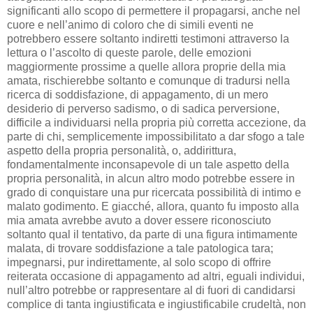
significanti allo scopo di permettere il propagarsi, anche nel
cuore e nell’animo di coloro che di simili eventi ne
potrebbero essere soltanto indiretti testimoni attraverso la
lettura o l’ascolto di queste parole, delle emozioni
maggiormente prossime a quelle allora proprie della mia
amata, rischierebbe soltanto e comunque di tradursi nella
ricerca di soddisfazione, di appagamento, di un mero
desiderio di perverso sadismo, o di sadica perversione,
difficile a individuarsi nella propria più corretta accezione, da
parte di chi, semplicemente impossibilitato a dar sfogo a tale
aspetto della propria personalità, o, addirittura,
fondamentalmente inconsapevole di un tale aspetto della
propria personalità, in alcun altro modo potrebbe essere in
grado di conquistare una pur ricercata possibilità di intimo e
malato godimento. E giacché, allora, quanto fu imposto alla
mia amata avrebbe avuto a dover essere riconosciuto
soltanto qual il tentativo, da parte di una figura intimamente
malata, di trovare soddisfazione a tale patologica tara;
impegnarsi, pur indirettamente, al solo scopo di offrire
reiterata occasione di appagamento ad altri, eguali individui,
null’altro potrebbe or rappresentare al di fuori di candidarsi
complice di tanta ingiustificata e ingiustificabile crudeltà, non