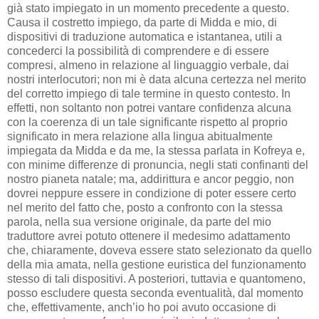
già stato impiegato in un momento precedente a questo.
Causa il costretto impiego, da parte di Midda e mio, di
dispositivi di traduzione automatica e istantanea, utili a
concederci la possibilità di comprendere e di essere
compresi, almeno in relazione al linguaggio verbale, dai
nostri interlocutori; non mi è data alcuna certezza nel merito
del corretto impiego di tale termine in questo contesto. In
effetti, non soltanto non potrei vantare confidenza alcuna
con la coerenza di un tale significante rispetto al proprio
significato in mera relazione alla lingua abitualmente
impiegata da Midda e da me, la stessa parlata in Kofreya e,
con minime differenze di pronuncia, negli stati confinanti del
nostro pianeta natale; ma, addirittura e ancor peggio, non
dovrei neppure essere in condizione di poter essere certo
nel merito del fatto che, posto a confronto con la stessa
parola, nella sua versione originale, da parte del mio
traduttore avrei potuto ottenere il medesimo adattamento
che, chiaramente, doveva essere stato selezionato da quello
della mia amata, nella gestione euristica del funzionamento
stesso di tali dispositivi. A posteriori, tuttavia e quantomeno,
posso escludere questa seconda eventualità, dal momento
che, effettivamente, anch’io ho poi avuto occasione di