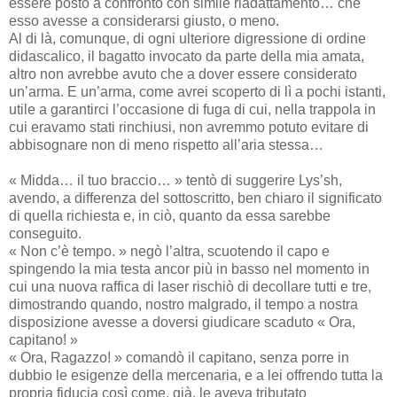
essere posto a confronto con simile riadattamento… che
esso avesse a considerarsi giusto, o meno.
Al di là, comunque, di ogni ulteriore digressione di ordine
didascalico, il bagatto invocato da parte della mia amata,
altro non avrebbe avuto che a dover essere considerato
un’arma. E un’arma, come avrei scoperto di lì a pochi istanti,
utile a garantirci l’occasione di fuga di cui, nella trappola in
cui eravamo stati rinchiusi, non avremmo potuto evitare di
abbisognare non di meno rispetto all’aria stessa…
« Midda… il tuo braccio… » tentò di suggerire Lys’sh,
avendo, a differenza del sottoscritto, ben chiaro il significato
di quella richiesta e, in ciò, quanto da essa sarebbe
conseguito.
« Non c’è tempo. » negò l’altra, scuotendo il capo e
spingendo la mia testa ancor più in basso nel momento in
cui una nuova raffica di laser rischiò di decollare tutti e tre,
dimostrando quando, nostro malgrado, il tempo a nostra
disposizione avesse a doversi giudicare scaduto « Ora,
capitano! »
« Ora, Ragazzo! » comandò il capitano, senza porre in
dubbio le esigenze della mercenaria, e a lei offrendo tutta la
propria fiducia così come, già, le aveva tributato