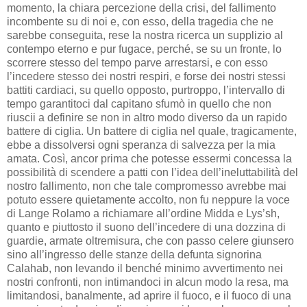
momento, la chiara percezione della crisi, del fallimento
incombente su di noi e, con esso, della tragedia che ne
sarebbe conseguita, rese la nostra ricerca un supplizio al
contempo eterno e pur fugace, perché, se su un fronte, lo
scorrere stesso del tempo parve arrestarsi, e con esso
l’incedere stesso dei nostri respiri, e forse dei nostri stessi
battiti cardiaci, su quello opposto, purtroppo, l’intervallo di
tempo garantitoci dal capitano sfumò in quello che non
riuscii a definire se non in altro modo diverso da un rapido
battere di ciglia. Un battere di ciglia nel quale, tragicamente,
ebbe a dissolversi ogni speranza di salvezza per la mia
amata. Così, ancor prima che potesse essermi concessa la
possibilità di scendere a patti con l’idea dell’ineluttabilità del
nostro fallimento, non che tale compromesso avrebbe mai
potuto essere quietamente accolto, non fu neppure la voce
di Lange Rolamo a richiamare all’ordine Midda e Lys’sh,
quanto e piuttosto il suono dell’incedere di una dozzina di
guardie, armate oltremisura, che con passo celere giunsero
sino all’ingresso delle stanze della defunta signorina
Calahab, non levando il benché minimo avvertimento nei
nostri confronti, non intimandoci in alcun modo la resa, ma
limitandosi, banalmente, ad aprire il fuoco, e il fuoco di una