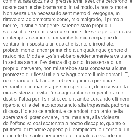
commisurata dozzina di precise armi laser, che cercarono le
nostre carni e che bramarono, in tal modo, la nostra morte.
Non senza una necessario sentimento di vergogna, mi
ritrovo ora ad ammettere come, mio malgrado, il primo a
morire, in simile frangente, sarebbe stato proprio il
sottoscritto, se in mio soccorso non si fossero gettate, quasi
contemporaneamente, entrambe le mie compagne di
ventura: in risposta a un qualche istinto primordiale,
probabilmente, ancor prima che a un qualunque genere di
raziocinio, Midda e Lys’sh ebbero evidentemente a valutare,
in seduta stante, l’evidenza di quanto, in assenza di un
proprio intervento, non mi sarebbe stata concessa alcuna
prontezza di riflessi utile a salvaguardare il mio domani. E,
non errando in tal analisi, ebbero quindi a premurarsi,
entrambe e in maniera persino speculare, di preservare la
mia esistenza in vita, l’una agguantandomi per il braccio
destro, l’altra per il sinistro, ed entrambe cercando effimero
riparo al di là del letto appartenuto alla trapassata padrona
di casa, lì dietro celandomi, e celandosi, non tanto nella
speranza di poter ovviare, in tal maniera, alla violenza
dell’offensiva così scatenata a nostro discapito, quanto e
piuttosto, di rendere appena più complicata la ricerca di un
concreto bersaglio per quei colpi, i quali, palesando un