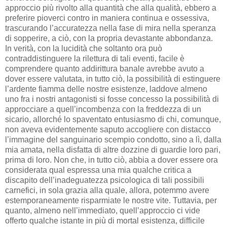
approccio più rivolto alla quantità che alla qualità, ebbero a
preferire pioverci contro in maniera continua e ossessiva,
trascurando l’accuratezza nella fase di mira nella speranza
di sopperire, a ciò, con la propria devastante abbondanza.
In verità, con la lucidità che soltanto ora può
contraddistinguere la rilettura di tali eventi, facile è
comprendere quanto addirittura banale avrebbe avuto a
dover essere valutata, in tutto ciò, la possibilità di estinguere
l’ardente fiamma delle nostre esistenze, laddove almeno
uno fra i nostri antagonisti si fosse concesso la possibilità di
approcciare a quell’incombenza con la freddezza di un
sicario, allorché lo spaventato entusiasmo di chi, comunque,
non aveva evidentemente saputo accogliere con distacco
l’immagine del sanguinario scempio condotto, sino a lì, dalla
mia amata, nella disfatta di altre dozzine di guardie loro pari,
prima di loro. Non che, in tutto ciò, abbia a dover essere ora
considerata qual espressa una mia qualche critica a
discapito dell’inadeguatezza psicologica di tali possibili
carnefici, in sola grazia alla quale, allora, potemmo avere
estemporaneamente risparmiate le nostre vite. Tuttavia, per
quanto, almeno nell’immediato, quell’approccio ci vide
offerto qualche istante in più di mortal esistenza, difficile