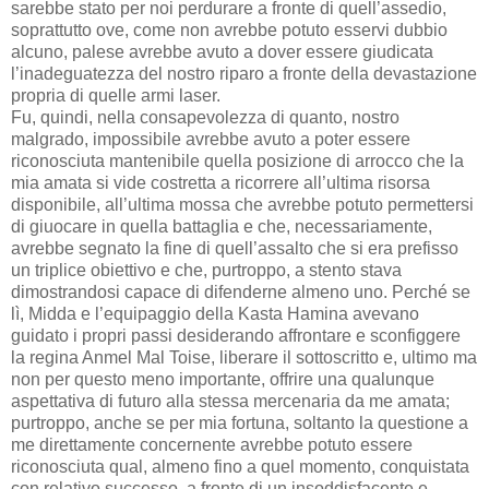
sarebbe stato per noi perdurare a fronte di quell’assedio,
soprattutto ove, come non avrebbe potuto esservi dubbio
alcuno, palese avrebbe avuto a dover essere giudicata
l’inadeguatezza del nostro riparo a fronte della devastazione
propria di quelle armi laser.
Fu, quindi, nella consapevolezza di quanto, nostro
malgrado, impossibile avrebbe avuto a poter essere
riconosciuta mantenibile quella posizione di arrocco che la
mia amata si vide costretta a ricorrere all’ultima risorsa
disponibile, all’ultima mossa che avrebbe potuto permettersi
di giuocare in quella battaglia e che, necessariamente,
avrebbe segnato la fine di quell’assalto che si era prefisso
un triplice obiettivo e che, purtroppo, a stento stava
dimostrandosi capace di difenderne almeno uno. Perché se
lì, Midda e l’equipaggio della Kasta Hamina avevano
guidato i propri passi desiderando affrontare e sconfiggere
la regina Anmel Mal Toise, liberare il sottoscritto e, ultimo ma
non per questo meno importante, offrire una qualunque
aspettativa di futuro alla stessa mercenaria da me amata;
purtroppo, anche se per mia fortuna, soltanto la questione a
me direttamente concernente avrebbe potuto essere
riconosciuta qual, almeno fino a quel momento, conquistata
con relativo successo, a fronte di un insoddisfacente e