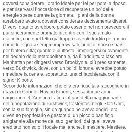
doversi considerare l’orario ideale per lei per porsi a riposo,
e per riservarsi l’occasione di recuperare un po’ delle
energie spese durante la giornata, i piani della donna
avrebbero avuto a doversi considerare decisamente diversi.
Diversi quanto avrebbero potuto esserlo nel non prevedere il
pur sinceramente bramato incontro con il suo amato
giaciglio, con quel letto già troppo sovente tradito per meno
comodi, e quasi sempre improvvisati, punti di riposo sparsi
per l’intera città; quanto e piuttosto l’immergersi nuovamente
nel dedalo della metropolitana e, da lì, addirittura lasciare
Manhattan per dirigersi verso Brooklyn e, più precisamente,
verso Bushwick, dove, con un po’ di fortuna, avrebbe potuto
rimediare la cena e, soprattutto, una chiacchierata con il
signor Kipons.
Secondo le informazioni che ella era riuscita a raccogliere in
grazia di Google, Hayton Kipons, sessantadue anni,
originario dell’America Latina, al pari della maggior parte
della popolazione di Bushwick, trasferitosi negli Stati Uniti,
con la sua famiglia, sin da quando ne aveva dodici, era
divenuto proprietario e gestore di un piccolo panificio
artigianale alla morte dei suoi genitori, dai quali aveva
ereditato non solo il locale ma, anche, il mestiere. Mestiere,