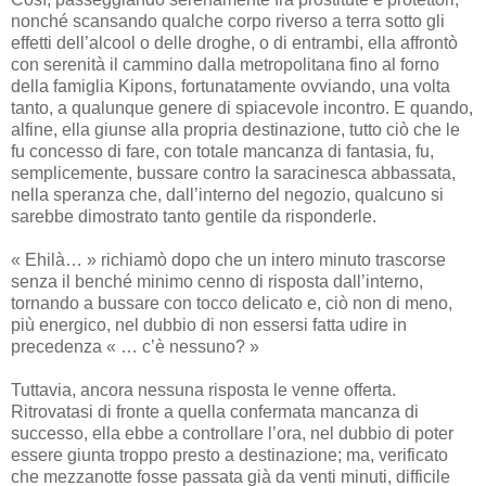
nonché scansando qualche corpo riverso a terra sotto gli
effetti dell’alcool o delle droghe, o di entrambi, ella affrontò
con serenità il cammino dalla metropolitana fino al forno
della famiglia Kipons, fortunatamente ovviando, una volta
tanto, a qualunque genere di spiacevole incontro. E quando,
alfine, ella giunse alla propria destinazione, tutto ciò che le
fu concesso di fare, con totale mancanza di fantasia, fu,
semplicemente, bussare contro la saracinesca abbassata,
nella speranza che, dall’interno del negozio, qualcuno si
sarebbe dimostrato tanto gentile da risponderle.
« Ehilà… » richiamò dopo che un intero minuto trascorse
senza il benché minimo cenno di risposta dall’interno,
tornando a bussare con tocco delicato e, ciò non di meno,
più energico, nel dubbio di non essersi fatta udire in
precedenza « … c’è nessuno? »
Tuttavia, ancora nessuna risposta le venne offerta.
Ritrovatasi di fronte a quella confermata mancanza di
successo, ella ebbe a controllare l’ora, nel dubbio di poter
essere giunta troppo presto a destinazione; ma, verificato
che mezzanotte fosse passata già da venti minuti, difficile