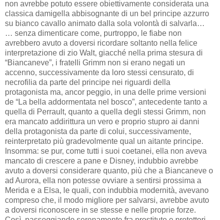
non avrebbe potuto essere obiettivamente considerata una
classica damigella abbisognante di un bel principe azzurro
su bianco cavallo animato dalla sola volontà di salvarla…
… senza dimenticare come, purtroppo, le fiabe non
avrebbero avuto a doversi ricordare soltanto nella felice
interpretazione di zio Walt, giacché nella prima stesura di
“Biancaneve”, i fratelli Grimm non si erano negati un
accenno, successivamente da loro stessi censurato, di
necrofilia da parte del principe nei riguardi della
protagonista ma, ancor peggio, in una delle prime versioni
de “La bella addormentata nel bosco”, antecedente tanto a
quella di Perrault, quanto a quella degli stessi Grimm, non
era mancato addirittura un vero e proprio stupro ai danni
della protagonista da parte di colui, successivamente,
reinterpretato più gradevolmente qual un aitante principe.
Insomma: se pur, come tutti i suoi coetanei, ella non aveva
mancato di crescere a pane e Disney, indubbio avrebbe
avuto a doversi considerare quanto, più che a Biancaneve o
ad Aurora, ella non potesse ovviare a sentirsi prossima a
Merida e a Elsa, le quali, con indubbia modernità, avevano
compreso che, il modo migliore per salvarsi, avrebbe avuto
a doversi riconoscere in se stesse e nelle proprie forze.
Così, passeggiando serenamente fra prostitute e protettori,