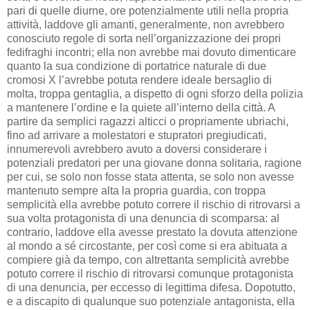
pari di quelle diurne, ore potenzialmente utili nella propria
attività, laddove gli amanti, generalmente, non avrebbero
conosciuto regole di sorta nell’organizzazione dei propri
fedifraghi incontri; ella non avrebbe mai dovuto dimenticare
quanto la sua condizione di portatrice naturale di due
cromosi X l’avrebbe potuta rendere ideale bersaglio di
molta, troppa gentaglia, a dispetto di ogni sforzo della polizia
a mantenere l’ordine e la quiete all’interno della città. A
partire da semplici ragazzi alticci o propriamente ubriachi,
fino ad arrivare a molestatori e stupratori pregiudicati,
innumerevoli avrebbero avuto a doversi considerare i
potenziali predatori per una giovane donna solitaria, ragione
per cui, se solo non fosse stata attenta, se solo non avesse
mantenuto sempre alta la propria guardia, con troppa
semplicità ella avrebbe potuto correre il rischio di ritrovarsi a
sua volta protagonista di una denuncia di scomparsa: al
contrario, laddove ella avesse prestato la dovuta attenzione
al mondo a sé circostante, per così come si era abituata a
compiere già da tempo, con altrettanta semplicità avrebbe
potuto correre il rischio di ritrovarsi comunque protagonista
di una denuncia, per eccesso di legittima difesa. Dopotutto,
e a discapito di qualunque suo potenziale antagonista, ella