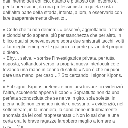
dall’interno dell’edificio, quanto e piuttosto dall’esterno e,
per la precisione, da una professionista in quieta sosta
dall’altra parte della strada, intenta, allora, a osservarla con
fare trasparentemente divertito…
« Certo che tu non demordi. » osservò, aggrottando la fronte
e ciondolando appena, più per stanchezza che per altro, in
bilico qual si poneva essere sopra due smisurati tacchi, volti
a far meglio emergere le già poco coperte grazie del proprio
didietro.
« Ehy… salve. » sorrise l’investigatrice privata, per tutta
risposta, voltandosi verso la propria nuova interlocutrice e
levando una mano in cenno di saluto « Non è che mi puoi
dare una mano, per caso…? Sto cercando il signor Kipons.
»
« E il signor Kipons preferisce non farsi trovare. » evidenziò
l’altra, scuotendo appena il capo « Soprattutto non da una
perfetta sconosciuta che se ne va in giro, sola soletta, in
piena notte non temendo niente e nessuno. » evidenziò, nel
sottolineare, in tal maniera, la condizione indubbiamente
anomala da lei così rappresentata « Non lo sai che, a una
certa ora, le brave ragazze farebbero meglio a tornare a
casa…? »