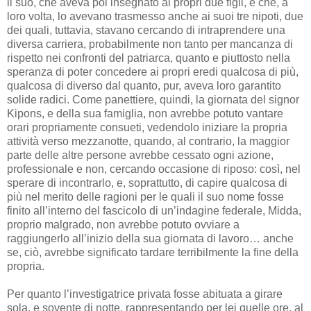
il suo, che aveva poi insegnato ai propri due figli, e che, a
loro volta, lo avevano trasmesso anche ai suoi tre nipoti, due
dei quali, tuttavia, stavano cercando di intraprendere una
diversa carriera, probabilmente non tanto per mancanza di
rispetto nei confronti del patriarca, quanto e piuttosto nella
speranza di poter concedere ai propri eredi qualcosa di più,
qualcosa di diverso dal quanto, pur, aveva loro garantito
solide radici. Come panettiere, quindi, la giornata del signor
Kipons, e della sua famiglia, non avrebbe potuto vantare
orari propriamente consueti, vedendolo iniziare la propria
attività verso mezzanotte, quando, al contrario, la maggior
parte delle altre persone avrebbe cessato ogni azione,
professionale e non, cercando occasione di riposo: così, nel
sperare di incontrarlo, e, soprattutto, di capire qualcosa di
più nel merito delle ragioni per le quali il suo nome fosse
finito all’interno del fascicolo di un’indagine federale, Midda,
proprio malgrado, non avrebbe potuto ovviare a
raggiungerlo all’inizio della sua giornata di lavoro… anche
se, ciò, avrebbe significato tardare terribilmente la fine della
propria.
Per quanto l’investigatrice privata fosse abituata a girare
sola, e sovente di notte, rappresentando per lei quelle ore, al