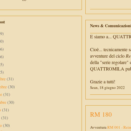
ost
News & Comunicazion
69)
E siamo a... QUAT
60)
66)
Cioè... tecnicamente s
avventure del ciclo
Re
66)
della "serie regolare" 
65)
QUATTROMILA pubbli
55)
mbre
(31)
Grazie a tutti!
mbre
(30)
Sean, 18 giugno 2022
re
(31)
mbre
(30)
to
(31)
RM 180
o
(31)
no
(30)
Avventura
RM 001 - Reim