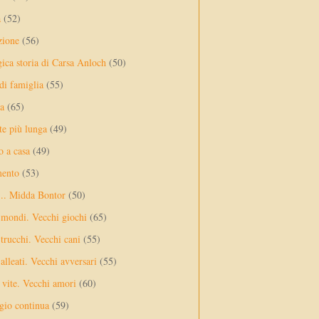
a
(52)
zione
(56)
gica storia di Carsa Anloch
(50)
 di famiglia
(55)
a
(65)
te più lunga
(49)
o a casa
(49)
mento
(53)
... Midda Bontor
(50)
 mondi. Vecchi giochi
(65)
trucchi. Vecchi cani
(55)
alleati. Vecchi avversari
(55)
vite. Vecchi amori
(60)
ggio continua
(59)