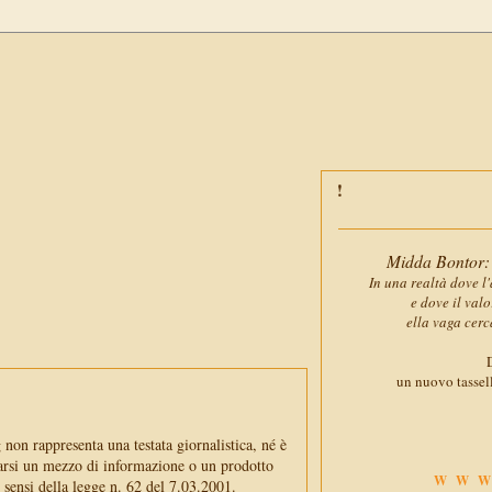
Midda Bontor: 
In una realtà dove l'
e dove il val
ella vaga cerc
D
un nuovo tassell
non rappresenta una testata giornalistica, né è
arsi un mezzo di informazione o un prodotto
WWW
i sensi della legge n. 62 del 7.03.2001.