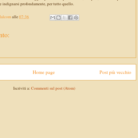
 e indignarsi profondamente, per tutto quello.
Malcom
alle
07:36
to:
Home page
Post più vecchio
Iscriviti a:
Commenti sul post (Atom)