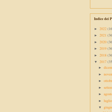
Indice dei P
2022
(1
►
2021
(3
►
2020
(3
►
2019
(3
►
2018
(3
►
2017
(3
▼
dice
►
nove
►
ottob
►
sette
►
agos
►
lugli
►
giug
▼