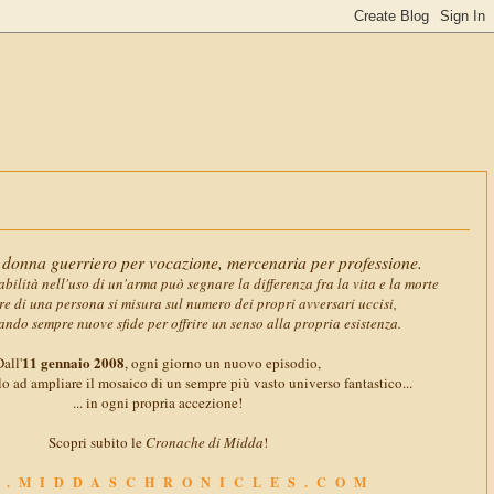
11 gennai
donna guerriero per vocazione, mercenaria per professione.
abilità nell'uso di un'arma può segnare la differenza fra la vita e la morte
ore di una persona si misura sul numero dei propri avversari uccisi,
ando sempre nuove sfide per offrire un senso alla propria esistenza.
11 gennaio 2008
all'
, ogni giorno un nuovo episodio,
o ad ampliare il mosaico di un sempre più vasto universo fantastico...
... in ogni propria accezione!
Scopri subito le
Cronache di Midda
!
.MIDDASCHRONICLES.COM