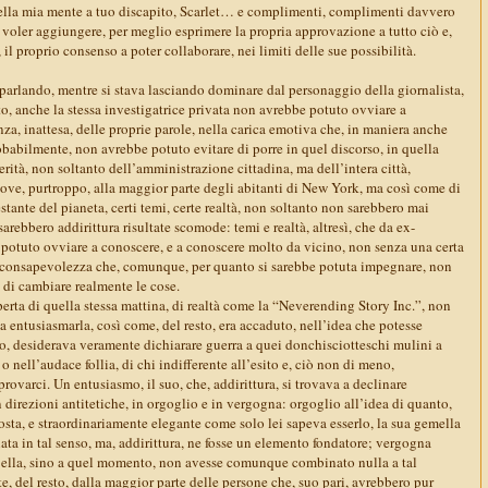
ella mia mente a tuo discapito, Scarlet… e complimenti, complimenti davvero
a voler aggiungere, per meglio esprimere la propria approvazione a tutto ciò e,
il proprio consenso a poter collaborare, nei limiti delle sue possibilità.
a parlando, mentre si stava lasciando dominare dal personaggio della giornalista,
lto, anche la stessa investigatrice privata non avrebbe potuto ovviare a
za, inattesa, delle proprie parole, nella carica emotiva che, in maniera anche
babilmente, non avrebbe potuto evitare di porre in quel discorso, in quella
erità, non soltanto dell’amministrazione cittadina, ma dell’intera città,
ove, purtroppo, alla maggior parte degli abitanti di New York, ma così come di
stante del pianeta, certi temi, certe realtà, non soltanto non sarebbero mai
arebbero addirittura risultate scomode: temi e realtà, altresì, che da ex-
a potuto ovviare a conoscere, e a conoscere molto da vicino, non senza una certa
la consapevolezza che, comunque, per quanto si sarebbe potuta impegnare, non
 di cambiare realmente le cose.
perta di quella stessa mattina, di realtà come la “Neverending Story Inc.”, non
 entusiasmarla, così come, del resto, era accaduto, nell’idea che potesse
to, desiderava veramente dichiarare guerra a quei donchisciotteschi mulini a
 o nell’audace follia, di chi indifferente all’esito e, ciò non di meno,
rovarci. Un entusiasmo, il suo, che, addirittura, si trovava a declinare
direzioni antitetiche, in orgoglio e in vergogna: orgoglio all’idea di quanto,
sta, e straordinariamente elegante come solo lei sapeva esserlo, la sua gemella
ta in tal senso, ma, addirittura, ne fosse un elemento fondatore; vergogna
sì, ella, sino a quel momento, non avesse comunque combinato nulla a tal
, del resto, dalla maggior parte delle persone che, suo pari, avrebbero pur