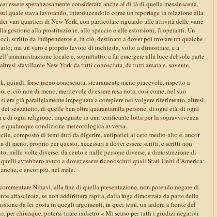
ver essere speranzosamente considerata anche al di là di quella messinscena,
 sul quale stava lavorando, introducendolo come un reportage in relazione alla
ei vari quartieri di New York, con particolare riguardo alle attività delle varie
a gestione alla prostituzione, allo spaccio e alle estorsioni, lì operanti. Un
voci, scritto da indipendente e, in ciò, destinato a dover poi trovare un qualche
arlo; ma un vero e proprio lavoro di inchiesta, volto a dimostrare, e a
dell’amministrazione locale e, soprattutto, a far emergere alla luce del sole parte
altresì sfavillante New York da tutti conosciuta, da tutti amata e, sovente,
rk, quindi, forse meno conosciuta, sicuramente meno piacevole, rispetto a
, e, ciò non di meno, meritevole di essere resa nota, così come, nel suo
 si era già parallelamente impegnata a compiere nel volgere riferimento, altresì,
ei senzatetto, di quelle ben oltre quarantamila persone, di ogni età, di ogni
 e di ogni religione, impegnate in una terrificante lotta per la sopravvivenza
e, e qualunque condizione meteorologica avversa.
le, composto di temi duri da digerire, antipatici al ceto medio-alto e, ancor
non di meno, proprio per questo, necessari a dover essere scritti, e scritti non
to, mille volte diverse, da cento e mille persone diverse, a dimostrazione di
uelli avrebbero avuto a dover essere riconosciuti quali Stati Uniti d’America:
anche, e ancor più, nel male.
ommentare Nihavi, alla fine di quella presentazione, non potendo negare di
te affascinata, se non addirittura rapita, dalla foga dimostrata da parte della
assione da lei posta in quegli argomenti, in quei temi, un ardore a fronte del
to, per chiunque, potersi tirare indietro « Mi scuso per tutti i giudizi negativi