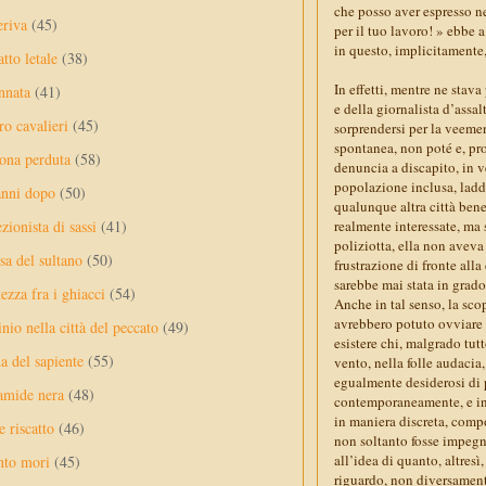
che posso aver espresso n
eriva
(45)
per il tuo lavoro! » ebbe 
in questo, implicitamente, 
tto letale
(38)
In effetti, mentre ne stav
nnata
(41)
e della giornalista d’assa
ro cavalieri
(45)
sorprendersi per la veemen
spontanea, non poté e, pro
ona perduta
(58)
denuncia a discapito, in v
popolazione inclusa, ladd
anni dopo
(50)
qualunque altra città bene
ezionista di sassi
(41)
realmente interessate, ma s
poliziotta, ella non avev
sa del sultano
(50)
frustrazione di fronte al
sarebbe mai stata in grado
ezza fra i ghiacci
(54)
Anche in tal senso, la sco
avrebbero potuto ovviare a
nio nella città del peccato
(49)
esistere chi, malgrado tut
a del sapiente
(55)
vento, nella folle audacia,
egualmente desiderosi di p
amide nera
(48)
contemporaneamente, e in 
in maniera discreta, compo
e riscatto
(46)
non soltanto fosse impegna
all’idea di quanto, altre
nto mori
(45)
riguardo, non diversamente