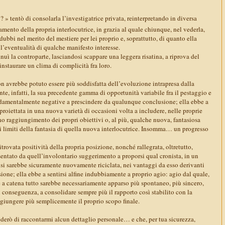
 » tentò di consolarla l’investigatrice privata, reinterpretando in diversa
amento della propria interlocutrice, in grazia al quale chiunque, nel vederla,
ubbi nel merito del mestiere per lei proprio e, soprattutto, di quanto ella
ll’eventualità di qualche manifesto interesse.
nuì la controparte, lasciandosi scappare una leggera risatina, a riprova del
instaurare un clima di complicità fra loro.
on avrebbe potuto essere più soddisfatta dell’evoluzione intrapresa dalla
e, infatti, la sua precedente gamma di opportunità variabile fra il pestaggio e
ndamentalmente negative a prescindere da qualunque conclusione; ella ebbe a
proiettata in una nuova varietà di occasioni volta a includere, nelle proprie
eno raggiungimento dei propri obiettivi o, al più, qualche nuova, fantasiosa
ro i limiti della fantasia di quella nuova interlocutrice. Insomma… un progresso
ritrovata positività della propria posizione, nonché rallegrata, oltretutto,
sentato da quell’involontario suggerimento a proporsi qual cronista, in un
, si sarebbe sicuramente nuovamente riciclata, nei vantaggi da esso derivanti
ssione; ella ebbe a sentirsi alfine indubbiamente a proprio agio: agio dal quale,
 a catena tutto sarebbe necessariamente apparso più spontaneo, più sincero,
i conseguenza, a consolidare sempre più il rapporto così stabilito con la
aggiungere più semplicemente il proprio scopo finale.
ederò di raccontarmi alcun dettaglio personale… e che, per tua sicurezza,