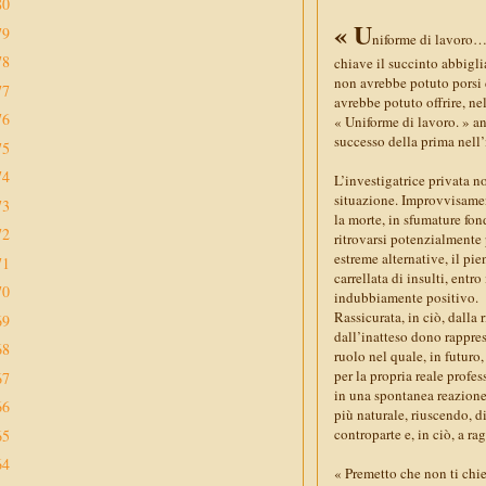
80
« U
79
niforme di lavoro…?
78
chiave il succinto abbigli
non avrebbe potuto porsi d
77
avrebbe potuto offrire, ne
76
« Uniforme di lavoro. » an
successo della prima nell’
75
74
L’investigatrice privata n
situazione. Improvvisament
73
la morte, in sfumature fo
72
ritrovarsi potenzialmente 
estreme alternative, il pi
71
carrellata di insulti, ent
70
indubbiamente positivo.
Rassicurata, in ciò, dalla 
69
dall’inatteso dono rappre
68
ruolo nel quale, in futuro
per la propria reale profe
67
in una spontanea reazione
66
più naturale, riuscendo, d
controparte e, in ciò, a r
65
64
« Premetto che non ti chi