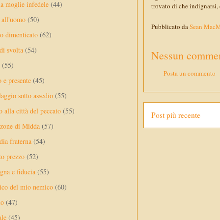
a moglie infedele
(44)
trovato di che indignarsi,
 all'uomo
(50)
Pubblicato da
Sean Mac
no dimenticato
(62)
di svolta
(54)
Nessun commen
(55)
Posta un commento
o e presente
(45)
laggio sotto assedio
(55)
 alla città del peccato
(55)
Post più recente
nzone di Midda
(57)
dia fraterna
(54)
sto prezzo
(52)
na e fiducia
(55)
ico del mio nemico
(60)
lo
(47)
ale
(45)