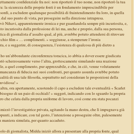
rettamente confidenziale fra noi: non riporterò il tuo nome, non riporterò la tua
ra: la sicurezza delle proprie fonti è un fondamento imprescindibile per
sordì, a escludere qualunque possibilità di fraintendimento fra loro, in quella
 dal suo punto di vista, per proseguire nella direzione intrapresa.
vò Nihavi, apparentemente ironica e pur guardandola sempre più incuriosita, e,
o incuriosita dalla professione di lei ma, anche e proprio, dalla sua persona,
ica di giornalista d’assalto qual, al più, avrebbe potuto attendersi di ritrovare
cchio film « … complimenti. » soggiunse, a stemperare l’ironia
, e a suggerire, di conseguenza, l’esistenza di qualcosa di più dietro a
o un’abbondante circonferenza toracica, io abbia a dover essere giudicata
stò scherzosamente verso l’altra, grottescamente simulando una reazione
tele, a quel complimento, pur apprezzabile, e che, in ciò, venne volutamente
i mancanza di fiducia nei suoi confronti, per quanto assurda avrebbe potuto
alità di una tale filosofia, soprattutto nel considerare le proporzioni della
invidiosa! »
’altra, ora apertamente, scuotendo il capo a escludere tale eventualità « Scarlet
bisogno di un paio di occhiali! » suggerì, indicando con lo sguardo la propria
ltro che celata dalla propria uniforme di lavoro, così come era stata pocanzi
zzò l’investigatrice privata, agitando la mano destra, che lì impugnava già
punti, a indicare, con tal gesto, l’intenzione a proseguire oltre, palesemente
in maniera simulata, per quanto accaduto.
olo di giornalista, Midda iniziò allora a presentare alla propria fonte, qual