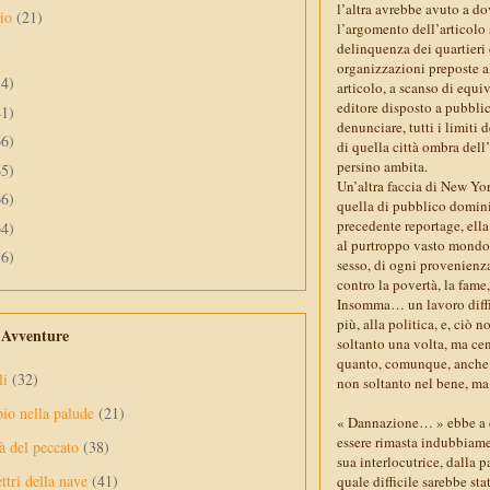
l’altra avrebbe avuto a do
aio
(21)
l’argomento dell’articolo
delinquenza dei quartieri d
organizzazioni preposte all
34)
articolo, a scanso di equi
editore disposto a pubblic
41)
denunciare, tutti i limiti 
66)
di quella città ombra dell’
persino ambita.
65)
Un’altra faccia di New Yo
66)
quella di pubblico dominio
precedente reportage, ella
64)
al purtroppo vasto mondo d
56)
sesso, di ogni provenienza
contro la povertà, la fam
Insomma… un lavoro diffici
più, alla politica, e, ciò 
e Avventure
soltanto una volta, ma cen
quanto, comunque, anche q
li
(32)
non soltanto nel bene, ma 
pio nella palude
(21)
« Dannazione… » ebbe a c
essere rimasta indubbiamen
à del peccato
(38)
sua interlocutrice, dalla p
ttri della nave
(41)
quale difficile sarebbe sta