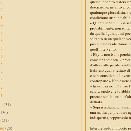
63
questo incontro resterà st
descrizione, né altro anco
62
qualunque giornalista. » e
61
condizione irrinunciabile,
« Quanta serietà… » osser
60
probabilmente, non soltant
59
da quella figura quasi poet
soltanto in un qualche ve
58
precedentemente dimostrata
57
quell’intervento.
« Ehy… non è che perché h
56
come una sciocca. » prote
55
d’offesa alle parole rivol
frainteso qual attestato d
54
essere considerata l’eventu
53
controparte « Non essere 
« Invidiosa io…?! » rise l
52
cara… credo che tu abbia 
51
procace scollatura, tutt’a
definita.
io
(31)
« Soprassediamo… » minimi
e
(30)
una matita per prendere ap
indispettita, seppur solo 
o
(31)
aio
(28)
Interpretando il proprio ru