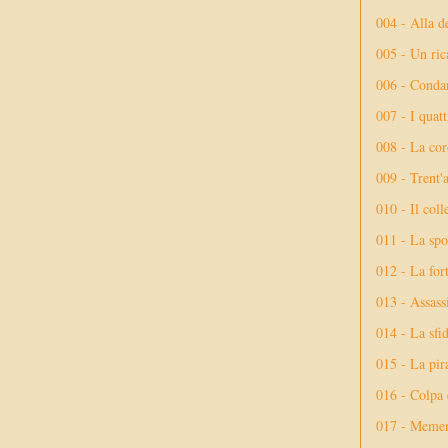
004 - Alla d
005 - Un rica
006 - Conda
007 - I quatt
008 - La cor
009 - Trent'
010 - Il coll
011 - La spo
012 - La fort
013 - Assassi
014 - La sfid
015 - La pir
016 - Colpa 
017 - Meme