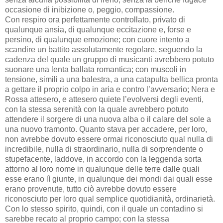
occasione di inibizione o, peggio, compassione.
Con respiro ora perfettamente controllato, privato di
qualunque ansia, di qualunque eccitazione e, forse e
persino, di qualunque emozione; con cuore intento a
scandire un battito assolutamente regolare, seguendo la
cadenza del quale un gruppo di musicanti avrebbero potuto
suonare una lenta ballata romantica; con muscoli in
tensione, simili a una balestra, a una catapulta bellica pronta
a gettare il proprio colpo in aria e contro l’avversario; Nera e
Rossa attesero, e attesero quiete l’evolversi degli eventi,
con la stessa serenità con la quale avrebbero potuto
attendere il sorgere di una nuova alba o il calare del sole a
una nuovo tramonto. Quanto stava per accadere, per loro,
non avrebbe dovuto essere ormai riconosciuto qual nulla di
incredibile, nulla di straordinario, nulla di sorprendente o
stupefacente, laddove, in accordo con la leggenda sorta
attorno al loro nome in qualunque delle terre dalle quali
esse erano lì giunte, in qualunque dei mondi dai quali esse
erano provenute, tutto ciò avrebbe dovuto essere
riconosciuto per loro qual semplice quotidianità, ordinarietà.
Con lo stesso spirito, quindi, con il quale un contadino si
sarebbe recato al proprio campo; con la stessa