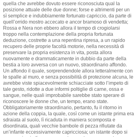
quella che avrebbe dovuto essere riconosciuta qual la
posizione attuale delle due donne; forse e altrimenti per un
sì semplice e indubbiamente fortunato capriccio, da parte di
quell’orrido mostro accecato e ancor bramoso di vendetta;
Rossa e Nera non ebbero allora il tempo di crogiolarsi
troppo nella contemplazione della propria fortunata
deduzione, costrette a una repentina ripresa, a un rapido
recupero delle proprie facoltà motorie, nella necessità di
preservare la propria esistenza in vita, posta allora
nuovamente e drammaticamente in dubbio da parte della
bestia a loro avversa con un nuovo, straordinario affondo.
Un affondo il quale, sorprendendole allora letteralmente con
le spalle al muro, e senza possibilità di protezione alcuna, le
avrebbe viste spiacevolmente schiacciate sotto l’impeto di
tale gesto, ridotte a due informi poltiglie di carne, ossa e
sangue, nelle quali improbabile sarebbe stato sperare di
riconoscere le donne che, un tempo, erano state.
Obbligatoriamente straordinario, pertanto, fu il ritorno in
azione della coppia, la quale, così come un istante prima era
sdraiata al suolo, lì ricaduta in maniera scomposta e
disordinata, quali vecchie bambole di pezza rifiutate da
un’infante eccessivamente capricciosa; un istante dopo si