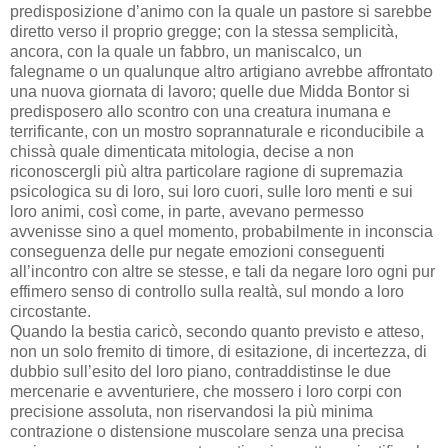
predisposizione d’animo con la quale un pastore si sarebbe
diretto verso il proprio gregge; con la stessa semplicità,
ancora, con la quale un fabbro, un maniscalco, un
falegname o un qualunque altro artigiano avrebbe affrontato
una nuova giornata di lavoro; quelle due Midda Bontor si
predisposero allo scontro con una creatura inumana e
terrificante, con un mostro soprannaturale e riconducibile a
chissà quale dimenticata mitologia, decise a non
riconoscergli più altra particolare ragione di supremazia
psicologica su di loro, sui loro cuori, sulle loro menti e sui
loro animi, così come, in parte, avevano permesso
avvenisse sino a quel momento, probabilmente in inconscia
conseguenza delle pur negate emozioni conseguenti
all’incontro con altre se stesse, e tali da negare loro ogni pur
effimero senso di controllo sulla realtà, sul mondo a loro
circostante.
Quando la bestia caricò, secondo quanto previsto e atteso,
non un solo fremito di timore, di esitazione, di incertezza, di
dubbio sull’esito del loro piano, contraddistinse le due
mercenarie e avventuriere, che mossero i loro corpi con
precisione assoluta, non riservandosi la più minima
contrazione o distensione muscolare senza una precisa