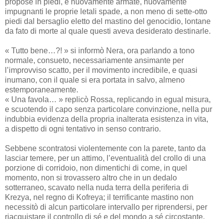
propose in piedi, e nuovamente armate, nuovamente
impugnanti le proprie letali spade, a non meno di sette-otto
piedi dal bersaglio eletto del mastino del genocidio, lontane
da fato di morte al quale questi aveva desiderato destinarle.
« Tutto bene…?! » si informò Nera, ora parlando a tono
normale, consueto, necessariamente ansimante per
l’improvviso scatto, per il movimento incredibile, e quasi
inumano, con il quale si era portata in salvo, almeno
estemporaneamente.
« Una favola… » replicò Rossa, replicando in egual misura,
e scuotendo il capo senza particolare convinzione, nella pur
indubbia evidenza della propria inalterata esistenza in vita,
a dispetto di ogni tentativo in senso contrario.
Sebbene scontratosi violentemente con la parete, tanto da
lasciar temere, per un attimo, l’eventualità del crollo di una
porzione di corridoio, non dimentichi di come, in quel
momento, non si trovassero altro che in un dedalo
sotterraneo, scavato nella nuda terra della periferia di
Krezya, nel regno di Kofreya; il terrificante mastino non
necessitò di alcun particolare intervallo per riprendersi, per
riacquistare il controllo di sé e del mondo a sé circostante,