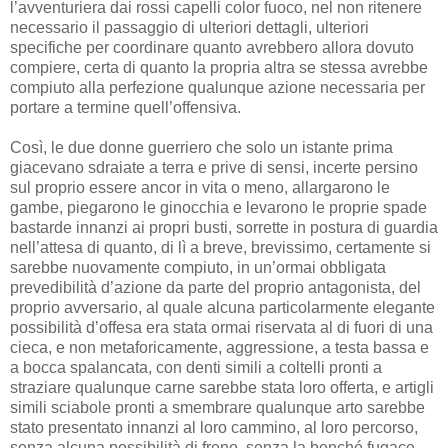
l’avventuriera dai rossi capelli color fuoco, nel non ritenere
necessario il passaggio di ulteriori dettagli, ulteriori
specifiche per coordinare quanto avrebbero allora dovuto
compiere, certa di quanto la propria altra se stessa avrebbe
compiuto alla perfezione qualunque azione necessaria per
portare a termine quell’offensiva.
Così, le due donne guerriero che solo un istante prima
giacevano sdraiate a terra e prive di sensi, incerte persino
sul proprio essere ancor in vita o meno, allargarono le
gambe, piegarono le ginocchia e levarono le proprie spade
bastarde innanzi ai propri busti, sorrette in postura di guardia
nell’attesa di quanto, di lì a breve, brevissimo, certamente si
sarebbe nuovamente compiuto, in un’ormai obbligata
prevedibilità d’azione da parte del proprio antagonista, del
proprio avversario, al quale alcuna particolarmente elegante
possibilità d’offesa era stata ormai riservata al di fuori di una
cieca, e non metaforicamente, aggressione, a testa bassa e
a bocca spalancata, con denti simili a coltelli pronti a
straziare qualunque carne sarebbe stata loro offerta, e artigli
simili sciabole pronti a smembrare qualunque arto sarebbe
stato presentato innanzi al loro cammino, al loro percorso,
senza alcuna possibilità di freno, senza la benché fugace