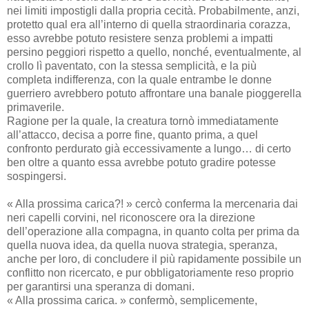
nei limiti impostigli dalla propria cecità. Probabilmente, anzi,
protetto qual era all’interno di quella straordinaria corazza,
esso avrebbe potuto resistere senza problemi a impatti
persino peggiori rispetto a quello, nonché, eventualmente, al
crollo lì paventato, con la stessa semplicità, e la più
completa indifferenza, con la quale entrambe le donne
guerriero avrebbero potuto affrontare una banale pioggerella
primaverile.
Ragione per la quale, la creatura tornò immediatamente
all’attacco, decisa a porre fine, quanto prima, a quel
confronto perdurato già eccessivamente a lungo… di certo
ben oltre a quanto essa avrebbe potuto gradire potesse
sospingersi.
« Alla prossima carica?! » cercò conferma la mercenaria dai
neri capelli corvini, nel riconoscere ora la direzione
dell’operazione alla compagna, in quanto colta per prima da
quella nuova idea, da quella nuova strategia, speranza,
anche per loro, di concludere il più rapidamente possibile un
conflitto non ricercato, e pur obbligatoriamente reso proprio
per garantirsi una speranza di domani.
« Alla prossima carica. » confermò, semplicemente,