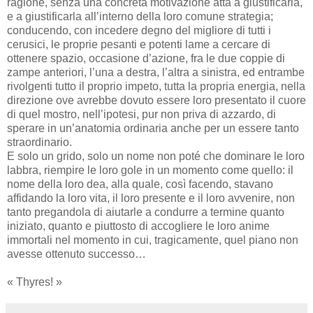
ragione, senza una concreta motivazione atta a giustificarla,
e a giustificarla all’interno della loro comune strategia;
conducendo, con incedere degno del migliore di tutti i
cerusici, le proprie pesanti e potenti lame a cercare di
ottenere spazio, occasione d’azione, fra le due coppie di
zampe anteriori, l’una a destra, l’altra a sinistra, ed entrambe
rivolgenti tutto il proprio impeto, tutta la propria energia, nella
direzione ove avrebbe dovuto essere loro presentato il cuore
di quel mostro, nell’ipotesi, pur non priva di azzardo, di
sperare in un’anatomia ordinaria anche per un essere tanto
straordinario.
E solo un grido, solo un nome non poté che dominare le loro
labbra, riempire le loro gole in un momento come quello: il
nome della loro dea, alla quale, così facendo, stavano
affidando la loro vita, il loro presente e il loro avvenire, non
tanto pregandola di aiutarle a condurre a termine quanto
iniziato, quanto e piuttosto di accogliere le loro anime
immortali nel momento in cui, tragicamente, quel piano non
avesse ottenuto successo…
« Thyres! »