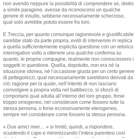
non avendo neppure la possibilità di comprendere se, dietro
a simile paragone, avesse da riconoscersi un qualche
genere di insulto, sebbene necessariamente scherzoso,
qual solo avrebbe potuto essere fra loro.
E Treccia, per quanto comunque ragionevole e giustificabile
sarebbe stato da parte propria, evitò di intervenire in replica
a quella sufficientemente esplicita questione con un retorico
interrogativo volto a ottenere una qualche conferma su
quanto, le proprie compagne, realmente non conoscessero i
soggetti in questione. Quella, dopotutto, non era né la
situazione idonea, né l’occasione giusta per un certo genere
di pettegolezzi, qual necessariamente sarebbero derivati da
ciò; ragione per la quale, nell’intento di non lasciarsi
coinvolgere a propria volta nel battibecco, si sforzò di
comportarsi qual adulta all’interno del loro gruppo, forse
troppo omogeneo, nel considerare come fossero tutte la
stessa persona, o forse eccessivamente eterogeneo,
sempre nel considerare come fossero la stessa persona.
« Due amici miei… » si limitò, quindi, a rispondere,
scuotendo il capo e minimizzando l’intera parentesi così