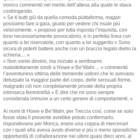
ironico commentò nel merito dell’attesa alla quale le stava
costringendo.
« Se ti butti giù da quella comoda piattaforma, magari
possiamo fare a gara, giusto per vedere chi risale più
velocemente. » propose per tutta risposta l’inquisita, con
tono necessariamente provocatorio, e in perfetta linea con
quanto a lei riservatole, con quanto a lei suggerito « Sono
sicura di poterti battere anche con un braccio legato dietro la
schiena… »
« Non vorrei dirvelo, ma iniziate a sembrarmi
maledettamente simili a Howe e Be’Wahr… » commentò
l’avventuriera vittima delle tremende ustioni che le avevano
deturpato la maggior parte del corpo, delle sensuali forme,
malgrado ciò non completamente private della propria
intrinseca femminilità « E dire che mi sono sempre
considerata immune a un certo genere di comportamenti. »
Ai nomi di Howe e Be’Wahr, per Treccia così, come se solo
fosse stata lì presente avrebbe potuto confermarlo,
rispondevano per Monca, erano una coppia di mercenari
con i quali ella aveva avuto diverse e più o meno sporadiche
opportunità di collaborazione nei ultimi quasi dieci anni, al