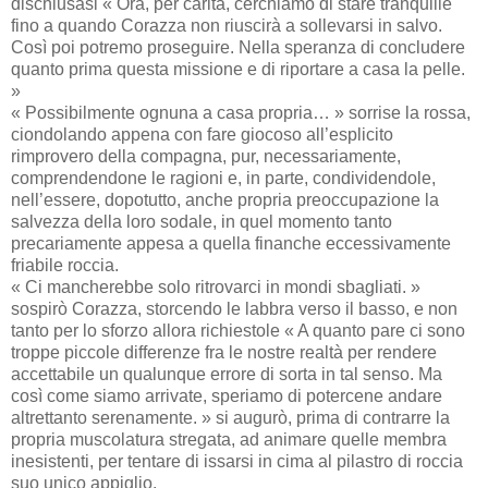
dischiusasi « Ora, per carità, cerchiamo di stare tranquille
fino a quando Corazza non riuscirà a sollevarsi in salvo.
Così poi potremo proseguire. Nella speranza di concludere
quanto prima questa missione e di riportare a casa la pelle.
»
« Possibilmente ognuna a casa propria… » sorrise la rossa,
ciondolando appena con fare giocoso all’esplicito
rimprovero della compagna, pur, necessariamente,
comprendendone le ragioni e, in parte, condividendole,
nell’essere, dopotutto, anche propria preoccupazione la
salvezza della loro sodale, in quel momento tanto
precariamente appesa a quella finanche eccessivamente
friabile roccia.
« Ci mancherebbe solo ritrovarci in mondi sbagliati. »
sospirò Corazza, storcendo le labbra verso il basso, e non
tanto per lo sforzo allora richiestole « A quanto pare ci sono
troppe piccole differenze fra le nostre realtà per rendere
accettabile un qualunque errore di sorta in tal senso. Ma
così come siamo arrivate, speriamo di potercene andare
altrettanto serenamente. » si augurò, prima di contrarre la
propria muscolatura stregata, ad animare quelle membra
inesistenti, per tentare di issarsi in cima al pilastro di roccia
suo unico appiglio.