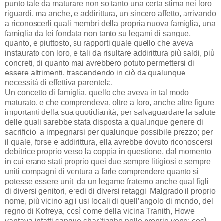
punto tale da maturare non soltanto una certa stima nei loro
riguardi, ma anche, e addirittura, un sincero affetto, arrivando
a riconoscerli quali membri della propria nuova famiglia, una
famiglia da lei fondata non tanto su legami di sangue,
quanto, e piuttosto, su rapporti quale quello che aveva
instaurato con loro, e tali da risultare addirittura più saldi, più
concreti, di quanto mai avrebbero potuto permettersi di
essere altrimenti, trascendendo in ciò da qualunque
necessità di effettiva parentela.
Un concetto di famiglia, quello che aveva in tal modo
maturato, e che comprendeva, oltre a loro, anche altre figure
importanti della sua quotidianità, per salvaguardare la salute
delle quali sarebbe stata disposta a qualunque genere di
sacrificio, a impegnarsi per qualunque possibile prezzo; per
il quale, forse e addirittura, ella avrebbe dovuto riconoscersi
debitrice proprio verso la coppia in questione, dal momento
in cui erano stati proprio quei due sempre litigiosi e sempre
uniti compagni di ventura a farle comprendere quanto si
potesse essere uniti da un legame fraterno anche qual figli
di diversi genitori, eredi di diversi retaggi. Malgrado il proprio
nome, più vicino agli usi locali di quell’angolo di mondo, del
regno di Kofreya, così come della vicina Tranith, Howe
vantava infatti sangue shar’tiagho nelle proprie vene; così