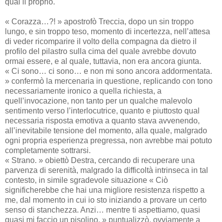
qual il proprio.
« Corazza…?! » apostrofò Treccia, dopo un sin troppo
lungo, e sin troppo teso, momento di incertezza, nell’attesa
di veder ricomparire il volto della compagna da dietro il
profilo del pilastro sulla cima del quale avrebbe dovuto
ormai essere, e al quale, tuttavia, non era ancora giunta.
« Ci sono… ci sono… e non mi sono ancora addormentata.
» confermò la mercenaria in questione, replicando con tono
necessariamente ironico a quella richiesta, a
quell’invocazione, non tanto per un qualche malevolo
sentimento verso l’interlocutrice, quanto e piuttosto qual
necessaria risposta emotiva a quanto stava avvenendo,
all’inevitabile tensione del momento, alla quale, malgrado
ogni propria esperienza pregressa, non avrebbe mai potuto
completamente sottrarsi.
« Strano. » obiettò Destra, cercando di recuperare una
parvenza di serenità, malgrado la difficoltà intrinseca in tal
contesto, in simile sgradevole situazione « Ciò
significherebbe che hai una migliore resistenza rispetto a
me, dal momento in cui io sto iniziando a provare un certo
senso di stanchezza. Anzi… mentre ti aspettiamo, quasi
quasi mi faccio un pisolino. » puntualizzò, ovviamente a