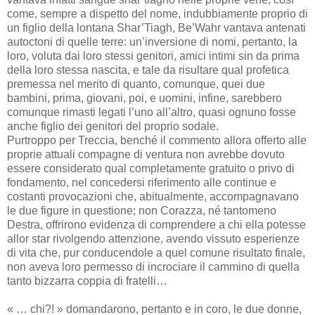
come, sempre a dispetto del nome, indubbiamente proprio di
un figlio della lontana Shar’Tiagh, Be’Wahr vantava antenati
autoctoni di quelle terre: un’inversione di nomi, pertanto, la
loro, voluta dai loro stessi genitori, amici intimi sin da prima
della loro stessa nascita, e tale da risultare qual profetica
premessa nel merito di quanto, comunque, quei due
bambini, prima, giovani, poi, e uomini, infine, sarebbero
comunque rimasti legati l’uno all’altro, quasi ognuno fosse
anche figlio dei genitori del proprio sodale.
Purtroppo per Treccia, benché il commento allora offerto alle
proprie attuali compagne di ventura non avrebbe dovuto
essere considerato qual completamente gratuito o privo di
fondamento, nel concedersi riferimento alle continue e
costanti provocazioni che, abitualmente, accompagnavano
le due figure in questione; non Corazza, né tantomeno
Destra, offrirono evidenza di comprendere a chi ella potesse
allor star rivolgendo attenzione, avendo vissuto esperienze
di vita che, pur conducendole a quel comune risultato finale,
non aveva loro permesso di incrociare il cammino di quella
tanto bizzarra coppia di fratelli…
« … chi?! » domandarono, pertanto e in coro, le due donne,