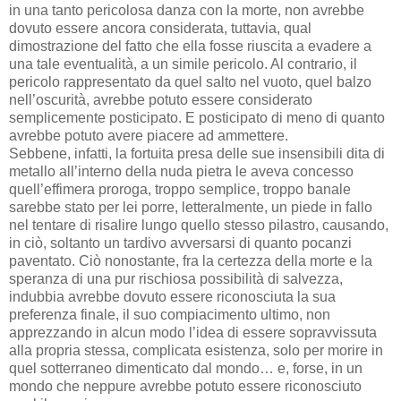
in una tanto pericolosa danza con la morte, non avrebbe
dovuto essere ancora considerata, tuttavia, qual
dimostrazione del fatto che ella fosse riuscita a evadere a
una tale eventualità, a un simile pericolo. Al contrario, il
pericolo rappresentato da quel salto nel vuoto, quel balzo
nell’oscurità, avrebbe potuto essere considerato
semplicemente posticipato. E posticipato di meno di quanto
avrebbe potuto avere piacere ad ammettere.
Sebbene, infatti, la fortuita presa delle sue insensibili dita di
metallo all’interno della nuda pietra le aveva concesso
quell’effimera proroga, troppo semplice, troppo banale
sarebbe stato per lei porre, letteralmente, un piede in fallo
nel tentare di risalire lungo quello stesso pilastro, causando,
in ciò, soltanto un tardivo avversarsi di quanto pocanzi
paventato. Ciò nonostante, fra la certezza della morte e la
speranza di una pur rischiosa possibilità di salvezza,
indubbia avrebbe dovuto essere riconosciuta la sua
preferenza finale, il suo compiacimento ultimo, non
apprezzando in alcun modo l’idea di essere sopravvissuta
alla propria stessa, complicata esistenza, solo per morire in
quel sotterraneo dimenticato dal mondo… e, forse, in un
mondo che neppure avrebbe potuto essere riconosciuto