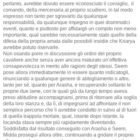
pertanto, avrebbe dovuto essere riconosciuto il consiglio, il
comando, della mercenaria al proprio scudiero, in tal modo
espresso non tanto per sgravarlo da qualunque
responsabilità, da qualunque impegno in quei drammatici
eventi, quanto e piuttosto per affidargli un compito non meno
importante, qual sarebbe necessariamente stato quello della
difesa della propria amata dalle possibili insidie che Kriarya
avrebbe potuto riservarle.
Non osando porre in discussione gli ordini del proprio
cavaliere anche senza aver ancora maturato un’effettiva
consapevolezza in merito alle ragioni degli stessi, Seem
pose allora immediatamente in essere quanto indicatogli,
rinunciando a qualunque genere di abbigliamento o altro,
tanto per sé, quanto per Arasha, e recuperando soltanto le
proprie due lame, con le quali già da lungo tempo aveva
preso abitudine accompagnarsi, prima di ritornare alla soglia
della loro stanza e, da lì, di impegnarsi ad affrontare il non
semplice percorso che li avrebbe condotto in salvo al di fuori
di quella trappola mortale, qual, istante dopo istante, la
locanda stava sempre più rapidamente diventando.
Soddisfatta dal risultato conseguito con Arasha e Seem,
Midda proseguì allora oltre, continuando a gridare il proprio