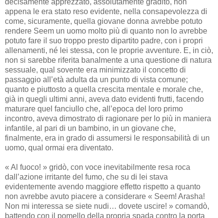
decisamente apprezzato, assolutamente gradito, non
appena le era stato reso evidente, nella consapevolezza di
come, sicuramente, quella giovane donna avrebbe potuto
rendere Seem un uomo molto più di quanto non lo avrebbe
potuto fare il suo troppo presto dipartito padre, con i propri
allenamenti, né lei stessa, con le proprie avventure. E, in ciò,
non si sarebbe riferita banalmente a una questione di natura
sessuale, qual sovente era minimizzato il concetto di
passaggio all’età adulta da un punto di vista comune;
quanto e piuttosto a quella crescita mentale e morale che,
già in quegli ultimi anni, aveva dato evidenti frutti, facendo
maturare quel fanciullo che, all’epoca del loro primo
incontro, aveva dimostrato di ragionare per lo più in maniera
infantile, al pari di un bambino, in un giovane che,
finalmente, era in grado di assumersi le responsabilità di un
uomo, qual ormai era diventato.
« Al fuoco! » gridò, con voce inevitabilmente resa roca
dall’azione irritante del fumo, che su di lei stava
evidentemente avendo maggiore effetto rispetto a quanto
non avrebbe avuto piacere a considerare « Seem! Arasha!
Non mi interessa se siete nudi… dovete uscire! » comandò,
battendo con il pomello della propria spada contro la porta