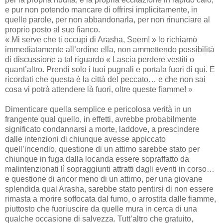
e pur non potendo mancare di offrirsi implicitamente, in
quelle parole, per non abbandonarla, per non rinunciare al
proprio posto al suo fianco.
« Mi serve che ti occupi di Arasha, Seem! » lo richiamò
immediatamente all’ordine ella, non ammettendo possibilità
di discussione a tal riguardo « Lascia perdere vestiti o
quant’altro. Prendi solo i tuoi pugnali e portala fuori di qui. E
ricordati che questa è la città del peccato… e che non sai
cosa vi potrà attendere là fuori, oltre queste fiamme! »
Dimenticare quella semplice e pericolosa verità in un
frangente qual quello, in effetti, avrebbe probabilmente
significato condannarsi a morte, laddove, a prescindere
dalle intenzioni di chiunque avesse appiccato
quell’incendio, questione di un attimo sarebbe stato per
chiunque in fuga dalla locanda essere sopraffatto da
malintenzionati lì sopraggiunti attratti dagli eventi in corso…
e questione di ancor meno di un attimo, per una giovane
splendida qual Arasha, sarebbe stato pentirsi di non essere
rimasta a morire soffocata dal fumo, o arrostita dalle fiamme,
piuttosto che fuoriuscire da quelle mura in cerca di una
qualche occasione di salvezza. Tutt’altro che gratuito,