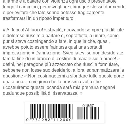
allarme e a battere con violenza ogni uscio presentatole
lungo il cammino, per risvegliare chiunque stesse dormendo
e per evitare che tale sonno potesse tragicamente
trasformarsi in un riposo imperituro.
« Al fuoco! Al fuoco! » sbraitò, ritrovando sempre più difficile
e doloroso riuscire a parlare e, soprattutto, a urlare, come
pur si stava costringendo a fare, in quella che, quasi,
avrebbe potuto essere fraintesa qual una sorta di
imprecazione « Dannazione! Svegliatevi se non desiderate
fare la fine di un branco di costine di maiale sulla brace! »
definì, nel paragone più azzeccato che riuscì a formulare,
sebbene non fosse suo desiderio, allora, sdrammatizzare la
questione « Non costringetemi a sfondare tutte queste porte
una a una… o vi giuro che la prossima volta che
ricostruiremo questa locanda sarà mia premura negarvi
qualunque possibilità di riservatezza! »