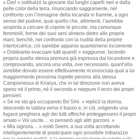
« Dei! » sobbalzò la giovane dai lunghi capelli neri e dalla
pelle color della terra, rinunciando saggiamente, nel
confronto con l’immagine della locanda in fiamme, a ogni
senso del pudore, qual quello che, altrimenti, l’avrebbe
sospinta a cercare di coprire le piccole, ma comunque
femminili, forme dei suoi seni almeno dietro alle proprie
mani, benché, nel confronto con la nudità della proprie
interlocutrice, ciò sarebbe apparso quantomeno incoerente
« Dobbiamo evacuare tutti quanti! » soggiunse, facendo
propria quella stessa premura già espressa dal locandiere e
comprovando, ancora una volta, ove necessario, quant’ella
avrebbe dovuto essere effettivamente riconosciuta qual a lui
maggiormente prossima rispetto persino alla stessa
Campionessa di Kriarya, che in tal direzione non aveva
speso né il primo, né il secondo e neppure il terzo dei propri
pensieri.
« Se ne sta già occupando Be’Sihl. » replicò la donna,
storcendo le labbra verso il basso e, in ciò, volgendo una
fugace preghiera agli dei tutti affinché proteggessero il propri
amato « Voi uscite… io penserò agli altri garzoni. »
« Mia signora… » esitò Seem, a sua volta accettando
intelligentemente di posticipare ogni possibile imbarazzo
per la propria nudità, e la propria eccitazione in rapido calo,