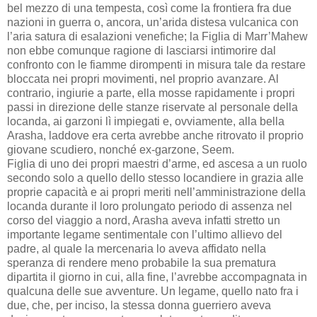
bel mezzo di una tempesta, così come la frontiera fra due
nazioni in guerra o, ancora, un’arida distesa vulcanica con
l’aria satura di esalazioni venefiche; la Figlia di Marr’Mahew
non ebbe comunque ragione di lasciarsi intimorire dal
confronto con le fiamme dirompenti in misura tale da restare
bloccata nei propri movimenti, nel proprio avanzare. Al
contrario, ingiurie a parte, ella mosse rapidamente i propri
passi in direzione delle stanze riservate al personale della
locanda, ai garzoni lì impiegati e, ovviamente, alla bella
Arasha, laddove era certa avrebbe anche ritrovato il proprio
giovane scudiero, nonché ex-garzone, Seem.
Figlia di uno dei propri maestri d’arme, ed ascesa a un ruolo
secondo solo a quello dello stesso locandiere in grazia alle
proprie capacità e ai propri meriti nell’amministrazione della
locanda durante il loro prolungato periodo di assenza nel
corso del viaggio a nord, Arasha aveva infatti stretto un
importante legame sentimentale con l’ultimo allievo del
padre, al quale la mercenaria lo aveva affidato nella
speranza di rendere meno probabile la sua prematura
dipartita il giorno in cui, alla fine, l’avrebbe accompagnata in
qualcuna delle sue avventure. Un legame, quello nato fra i
due, che, per inciso, la stessa donna guerriero aveva