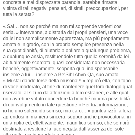
concreta e mai disprezzata paranoia, sarebbe rimasta
vittima di tali negativi pensieri, di simili preoccupazioni, per
tutta la serata?
« Sai… non so perché ma non mi sorprende vederti così
seria. » intervenne, a distrarla dai propri pensieri, una voce
da lei non semplicemente apprezzata, ma più propriamente
amata e in grado, con la propria semplice presenza nella
sua quotidianità, di aiutarla a obliare a qualunque problema,
a qualunque ansia, restituendole tutta quella serenità da lei
abitualmente scordata, quasi considerata non necessaria
benché, oggettivamente, scoperta qual indispensabile
insieme a lui… insieme a Be’Sihl Ahvn-Qa, suo amato.
« Mi stai dando forse della musona?! » replicò ella, con tono
di voce moderato, al fine di mantenere quel loro dialogo qual
riservato, al sicuro da attenzioni a loro estranee, e alle quali
non avrebbe voluto concedere la benché minima possibilità
di coinvolgimento in tale questione « Per tua informazione,
io ho uno splendido sorriso, mio caro… » puntualizzò, allora
aprendosi in maniera sincera, seppur anche provocatoria, in
un amplio ed, effettivamente, magnifico sorriso, che sembrò
destinato a restituire la luce negata dall’assenza del sole
alla notte, rischiarandola a giorno.