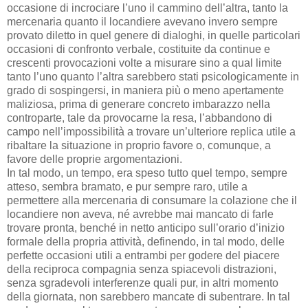
occasione di incrociare l’uno il cammino dell’altra, tanto la
mercenaria quanto il locandiere avevano invero sempre
provato diletto in quel genere di dialoghi, in quelle particolari
occasioni di confronto verbale, costituite da continue e
crescenti provocazioni volte a misurare sino a qual limite
tanto l’uno quanto l’altra sarebbero stati psicologicamente in
grado di sospingersi, in maniera più o meno apertamente
maliziosa, prima di generare concreto imbarazzo nella
controparte, tale da provocarne la resa, l’abbandono di
campo nell’impossibilità a trovare un’ulteriore replica utile a
ribaltare la situazione in proprio favore o, comunque, a
favore delle proprie argomentazioni.
In tal modo, un tempo, era speso tutto quel tempo, sempre
atteso, sembra bramato, e pur sempre raro, utile a
permettere alla mercenaria di consumare la colazione che il
locandiere non aveva, né avrebbe mai mancato di farle
trovare pronta, benché in netto anticipo sull’orario d’inizio
formale della propria attività, definendo, in tal modo, delle
perfette occasioni utili a entrambi per godere del piacere
della reciproca compagnia senza spiacevoli distrazioni,
senza sgradevoli interferenze quali pur, in altri momento
della giornata, non sarebbero mancate di subentrare. In tal