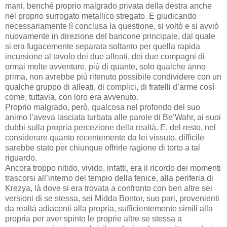
mani, benché proprio malgrado privata della destra anche
nel proprio surrogato metallico stregato. E giudicando
necessariamente lì conclusa la questione, si voltò e si avviò
nuovamente in direzione del bancone principale, dal quale
si era fugacemente separata soltanto per quella rapida
incursione al tavolo dei due alleati, dei due compagni di
ormai molte avventure, più di quante, solo qualche anno
prima, non avrebbe più ritenuto possibile condividere con un
qualche gruppo di alleati, di complici, di fratelli d’arme così
come, tuttavia, con loro era avvenuto.
Proprio malgrado, però, qualcosa nel profondo del suo
animo l’aveva lasciata turbata alle parole di Be’Wahr, ai suoi
dubbi sulla propria percezione della realtà. E, del resto, nel
considerare quanto recentemente da lei vissuto, difficile
sarebbe stato per chiunque offrirle ragione di torto a tal
riguardo.
Ancora troppo nitido, vivido, infatti, era il ricordo dei momenti
trascorsi all’interno del tempio della fenice, alla periferia di
Krezya, là dove si era trovata a confronto con ben altre sei
versioni di se stessa, sei Midda Bontor, suo pari, provenienti
da realtà adiacenti alla propria, sufficientemente simili alla
propria per aver spinto le proprie altre se stessa a