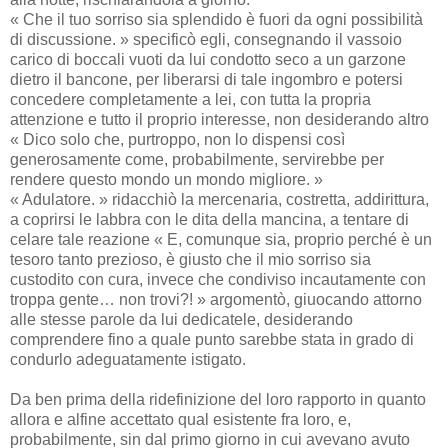
« Che il tuo sorriso sia splendido è fuori da ogni possibilità
di discussione. » specificò egli, consegnando il vassoio
carico di boccali vuoti da lui condotto seco a un garzone
dietro il bancone, per liberarsi di tale ingombro e potersi
concedere completamente a lei, con tutta la propria
attenzione e tutto il proprio interesse, non desiderando altro
« Dico solo che, purtroppo, non lo dispensi così
generosamente come, probabilmente, servirebbe per
rendere questo mondo un mondo migliore. »
« Adulatore. » ridacchiò la mercenaria, costretta, addirittura,
a coprirsi le labbra con le dita della mancina, a tentare di
celare tale reazione « E, comunque sia, proprio perché è un
tesoro tanto prezioso, è giusto che il mio sorriso sia
custodito con cura, invece che condiviso incautamente con
troppa gente… non trovi?! » argomentò, giuocando attorno
alle stesse parole da lui dedicatele, desiderando
comprendere fino a quale punto sarebbe stata in grado di
condurlo adeguatamente istigato.
Da ben prima della ridefinizione del loro rapporto in quanto
allora e alfine accettato qual esistente fra loro, e,
probabilmente, sin dal primo giorno in cui avevano avuto