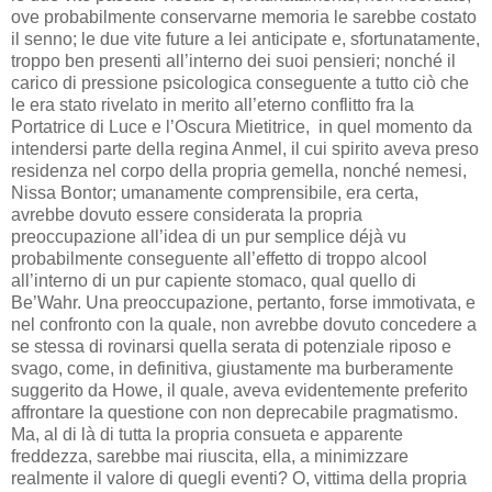
ove probabilmente conservarne memoria le sarebbe costato
il senno; le due vite future a lei anticipate e, sfortunatamente,
troppo ben presenti all’interno dei suoi pensieri; nonché il
carico di pressione psicologica conseguente a tutto ciò che
le era stato rivelato in merito all’eterno conflitto fra la
Portatrice di Luce e l’Oscura Mietitrice, in quel momento da
intendersi parte della regina Anmel, il cui spirito aveva preso
residenza nel corpo della propria gemella, nonché nemesi,
Nissa Bontor; umanamente comprensibile, era certa,
avrebbe dovuto essere considerata la propria
preoccupazione all’idea di un pur semplice déjà vu
probabilmente conseguente all’effetto di troppo alcool
all’interno di un pur capiente stomaco, qual quello di
Be’Wahr. Una preoccupazione, pertanto, forse immotivata, e
nel confronto con la quale, non avrebbe dovuto concedere a
se stessa di rovinarsi quella serata di potenziale riposo e
svago, come, in definitiva, giustamente ma burberamente
suggerito da Howe, il quale, aveva evidentemente preferito
affrontare la questione con non deprecabile pragmatismo.
Ma, al di là di tutta la propria consueta e apparente
freddezza, sarebbe mai riuscita, ella, a minimizzare
realmente il valore di quegli eventi? O, vittima della propria