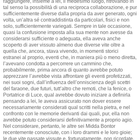
raggiungere, insieme a lei, il medesimo luogo, ritrovando in
tal senso la possibilità di una reciproca collaborazione, e pur
sufficientemente diverse dalla propria da aver generato, ogni
volta, un’altra sé contraddistinta da particolari, fisici e non
solo, sufficientemente variegati. Sempre in tale occasione,
quasi la confusione imposta alla sua mente non avesse da
considerarsi sufficiente o adeguata, ella aveva anche
scoperto di aver vissuto almeno due diverse vite oltre a
quella che, ancora, stava vivendo, in momenti storici
estranei al proprio, eventi che, in maniera più o meno diretta,
l’avevano condotta a percorrere un cammino che,
probabilmente, prima ancora di quanto avrebbe potuto
apprezzare l’avrebbe vista affrontare gli eventi profetizzati,
nei suoi sogni, dall’influenza dell’onniscienza degli scettri
del faraone, due futuri, tutt’altro che remoti, che la fenice, o
Portatrice di Luce, qual avrebbe dovuto iniziare a definirla
pensando a lei, le aveva assicurato non dover essere
necessariamente considerati qual scritti nella pietra, e nel
confronto con le memorie derivanti dai quali, pur, ella non
avrebbe potuto considerarsi definitivamente a proprio agio.
Nel considerare, pertanto, le altre sei Midda Bontor
recentemente conosciute, con i loro drammi e le loro gioie;
le due vite passate vissute e, fortunatamente, non ricordate,