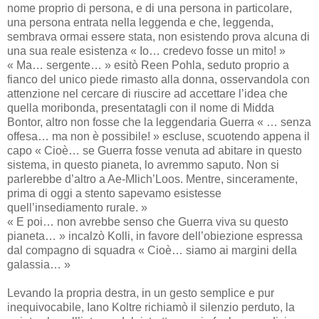
nome proprio di persona, e di una persona in particolare,
una persona entrata nella leggenda e che, leggenda,
sembrava ormai essere stata, non esistendo prova alcuna di
una sua reale esistenza « Io… credevo fosse un mito! »
« Ma… sergente… » esitò Reen Pohla, seduto proprio a
fianco del unico piede rimasto alla donna, osservandola con
attenzione nel cercare di riuscire ad accettare l’idea che
quella moribonda, presentatagli con il nome di Midda
Bontor, altro non fosse che la leggendaria Guerra « … senza
offesa… ma non è possibile! » escluse, scuotendo appena il
capo « Cioè… se Guerra fosse venuta ad abitare in questo
sistema, in questo pianeta, lo avremmo saputo. Non si
parlerebbe d’altro a Ae-Mlich’Loos. Mentre, sinceramente,
prima di oggi a stento sapevamo esistesse
quell’insediamento rurale. »
« E poi… non avrebbe senso che Guerra viva su questo
pianeta… » incalzò Kolli, in favore dell’obiezione espressa
dal compagno di squadra « Cioè… siamo ai margini della
galassia… »
Levando la propria destra, in un gesto semplice e pur
inequivocabile, Iano Koltre richiamò il silenzio perduto, la