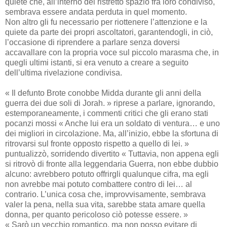
quiete che, all’interno del ristretto spazio fra loro condiviso,
sembrava essere andata perduta in quel momento.
Non altro gli fu necessario per riottenere l’attenzione e la
quiete da parte dei propri ascoltatori, garantendogli, in ciò,
l’occasione di riprendere a parlare senza doversi
accavallare con la propria voce sul piccolo marasma che, in
quegli ultimi istanti, si era venuto a creare a seguito
dell’ultima rivelazione condivisa.
« Il defunto Brote conobbe Midda durante gli anni della
guerra dei due soli di Jorah. » riprese a parlare, ignorando,
estemporaneamente, i commenti critici che gli erano stati
pocanzi mossi « Anche lui era un soldato di ventura… e uno
dei migliori in circolazione. Ma, all’inizio, ebbe la sfortuna di
ritrovarsi sul fronte opposto rispetto a quello di lei. »
puntualizzò, sorridendo divertito « Tuttavia, non appena egli
si ritrovò di fronte alla leggendaria Guerra, non ebbe dubbio
alcuno: avrebbero potuto offrirgli qualunque cifra, ma egli
non avrebbe mai potuto combattere contro di lei… al
contrario. L’unica cosa che, improvvisamente, sembrava
valer la pena, nella sua vita, sarebbe stata amare quella
donna, per quanto pericoloso ciò potesse essere. »
« Sarò un vecchio romantico, ma non posso evitare di