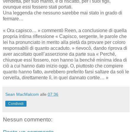
vendetta, per suo marito, e di riscatto, per i suoi figli,
ovunque essi fossero stati portati.
Una leggenda che nessuno sarebbe mai stato in grado di
fermare…
« Ora capisco… » commentò Reen, a conclusione di quella
propria intima riflessione « Capisco, sergente, le parole che
lei ha pronunciato in merito alla pietà da provare per coloro
responsabili di quanto accaduto. » rievocò, dando riprova di
aver ascoltato quell’asserzione da parte sua « Perché,
chiunque essi fossero, non hanno la benché minima idea di
ciò a cui hanno dato inizio oggi. O, piuttosto che compiere
quanto hanno fatto, avrebbero preferito farsi saltare da soli le
cervella, direttamente lì, in quel dannato cortile… »
Sean MacMalcom
alle
07:36
Condividi
Nessun commento: