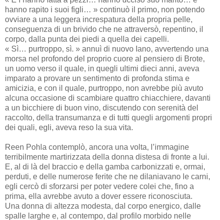
hanno rapito i suoi figli… » continuò il primo, non potendo
ovviare a una leggera increspatura della propria pelle,
conseguenza di un brivido che ne attraversò, repentino, il
corpo, dalla punta dei piedi a quella dei capelli.
« Sì… purtroppo, sì. » annuì di nuovo Iano, avvertendo una
morsa nel profondo del proprio cuore al pensiero di Brote,
un uomo verso il quale, in quegli ultimi dieci anni, aveva
imparato a provare un sentimento di profonda stima e
amicizia, e con il quale, purtroppo, non avrebbe più avuto
alcuna occasione di scambiare quattro chiacchiere, davanti
a un bicchiere di buon vino, discutendo con serenità del
raccolto, della transumanza e di tutti quegli argomenti propri
dei quali, egli, aveva reso la sua vita.
Reen Pohla contemplò, ancora una volta, l’immagine
terribilmente martirizzata della donna distesa di fronte a lui.
E, al di là del braccio e della gamba carbonizzati e, ormai,
perduti, e delle numerose ferite che ne dilaniavano le carni,
egli cercò di sforzarsi per poter vedere colei che, fino a
prima, ella avrebbe avuto a dover essere riconosciuta.
Una donna di altezza modesta, dal corpo energico, dalle
spalle larghe e, al contempo, dal profilo morbido nelle