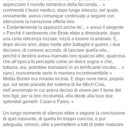
apprezzare il risvolto romantico della faccenda… »
commentò il buon medico, dopo lungo silenzio, nel quale,
ovviamente, aveva comunque continuato a seguire con
attenzione la narrazione offerta loro.
« Evidentemente la apprezzò anche lei... » annuì il sergente
« Perché il sentimento che Brote ebbe a dimostrarle, dopo
una certa reticenza iniziale, iniziò a essere ricambiato. E,
dopo alcuni anni, dopo molte altre battaglie e guerre, i due
decisero, di comune accordo, di lasciare quella vita…
perché il destino aveva riservato loro qualcos’altro, qualcosa
che all’epoca fu percepito come un dolce sogno e che,
tuttavia, ora, potrebbe tramutarsi in un terrificante incubo… »
sancì, nuovamente serio in maniera incontrovertibile «
Midda Bontor era rimasta incinta. E dopo nove mesi, proprio
qui, sul sesto pianeta del sistema di Ae-Mlich’Cras,
nell’anonimato in cui aveva deciso di vivere per il bene dei
loro figli, per la loro incolumità, ella diede alla luce due
splendidi gemelli: Caian e Pares. »
Un lungo momento di silenzio ebbe a seguire la conclusione
di quel riassunto, di quella fin troppo concisa, e pur
adeguata, sinossi, utile a permettere a tutti di poter maturare