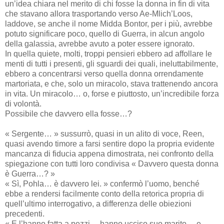
un’idea chiara nel merito di chi fosse la donna in fin di vita
che stavano allora trasportando verso Ae-Mlich’Loos,
laddove, se anche il nome Midda Bontor, per i più, avrebbe
potuto significare poco, quello di Guerra, in alcun angolo
della galassia, avrebbe avuto a poter essere ignorato.
In quella quiete, molti, troppi pensieri ebbero ad affollare le
menti di tutti i presenti, gli sguardi dei quali, ineluttabilmente,
ebbero a concentrarsi verso quella donna orrendamente
martoriata, e che, solo un miracolo, stava trattenendo ancora
in vita. Un miracolo… o, forse e piuttosto, un’incredibile forza
di volontà.
Possibile che davvero ella fosse…?
« Sergente… » sussurrò, quasi in un alito di voce, Reen,
quasi avendo timore a farsi sentire dopo la propria evidente
mancanza di fiducia appena dimostrata, nei confronto della
spiegazione con tutti loro condivisa « Davvero questa donna
è Guerra…? »
« Sì, Pohla… è davvero lei. » confermò l’uomo, benché
ebbe a rendersi facilmente conto della retorica propria di
quell’ultimo interrogativo, a differenza delle obiezioni
precedenti.
« E l’hanno fatta a pezzi… hanno ucciso suo marito… e