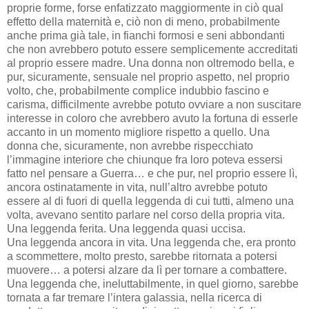
proprie forme, forse enfatizzato maggiormente in ciò qual
effetto della maternità e, ciò non di meno, probabilmente
anche prima già tale, in fianchi formosi e seni abbondanti
che non avrebbero potuto essere semplicemente accreditati
al proprio essere madre. Una donna non oltremodo bella, e
pur, sicuramente, sensuale nel proprio aspetto, nel proprio
volto, che, probabilmente complice indubbio fascino e
carisma, difficilmente avrebbe potuto ovviare a non suscitare
interesse in coloro che avrebbero avuto la fortuna di esserle
accanto in un momento migliore rispetto a quello. Una
donna che, sicuramente, non avrebbe rispecchiato
l’immagine interiore che chiunque fra loro poteva essersi
fatto nel pensare a Guerra… e che pur, nel proprio essere lì,
ancora ostinatamente in vita, null’altro avrebbe potuto
essere al di fuori di quella leggenda di cui tutti, almeno una
volta, avevano sentito parlare nel corso della propria vita.
Una leggenda ferita. Una leggenda quasi uccisa.
Una leggenda ancora in vita. Una leggenda che, era pronto
a scommettere, molto presto, sarebbe ritornata a potersi
muovere… a potersi alzare da lì per tornare a combattere.
Una leggenda che, ineluttabilmente, in quel giorno, sarebbe
tornata a far tremare l’intera galassia, nella ricerca di