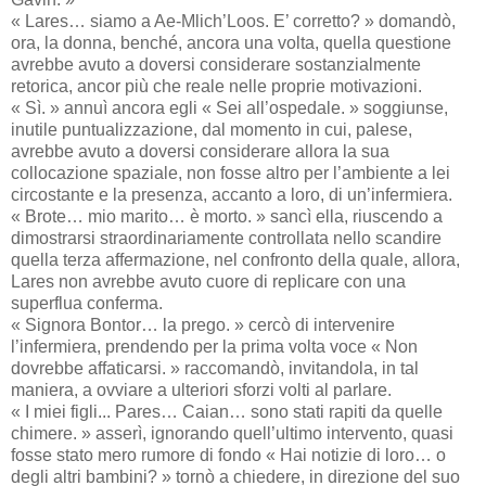
« Lares… siamo a Ae-Mlich’Loos. E’ corretto? » domandò,
ora, la donna, benché, ancora una volta, quella questione
avrebbe avuto a doversi considerare sostanzialmente
retorica, ancor più che reale nelle proprie motivazioni.
« Sì. » annuì ancora egli « Sei all’ospedale. » soggiunse,
inutile puntualizzazione, dal momento in cui, palese,
avrebbe avuto a doversi considerare allora la sua
collocazione spaziale, non fosse altro per l’ambiente a lei
circostante e la presenza, accanto a loro, di un’infermiera.
« Brote… mio marito… è morto. » sancì ella, riuscendo a
dimostrarsi straordinariamente controllata nello scandire
quella terza affermazione, nel confronto della quale, allora,
Lares non avrebbe avuto cuore di replicare con una
superflua conferma.
« Signora Bontor… la prego. » cercò di intervenire
l’infermiera, prendendo per la prima volta voce « Non
dovrebbe affaticarsi. » raccomandò, invitandola, in tal
maniera, a ovviare a ulteriori sforzi volti al parlare.
« I miei figli... Pares… Caian… sono stati rapiti da quelle
chimere. » asserì, ignorando quell’ultimo intervento, quasi
fosse stato mero rumore di fondo « Hai notizie di loro… o
degli altri bambini? » tornò a chiedere, in direzione del suo