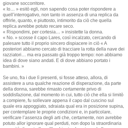
giovane soccorritore.
« Io… » esitò egli, non sapendo cosa poter rispondere a
quell’interrogativo, non tanto in assenza di una replica da
offrirle, quanto, e piuttosto, intimorito da ciò che quella
replica avrebbe potuto recare seco.
« Rispondimi, per cortesia… » insistette la donna.
« No. » scosse il capo Lares, così incalzato, cercando di
palesare tutto il proprio sincero dispiacere in ciò « A
posteriori abbiamo cercato di tracciare la rotta della nave dei
razziatori… ma era passato già troppo tempo: non abbiamo
idea di dove siano andati. E di dove abbiano portato i
bambini. »
Se uno, fra i due lì presenti, si fosse atteso, allora, di
assistere a una qualche reazione di disperazione, da parte
della donna, sarebbe rimasto certamente privo di
soddisfazione, dal momento in cui, tutto ciò che ella si limitò
a compiere, fu sollevare appena il capo dal cuscino sul
quale era appoggiato, sdraiata qual era in posizione supina,
per contemplare le proprie condizioni e, in particolare,
verificare l’assenza degli arti che, certamente, non avrebbe
potuto allor ignorare qual perduti, non dopo la straordinaria