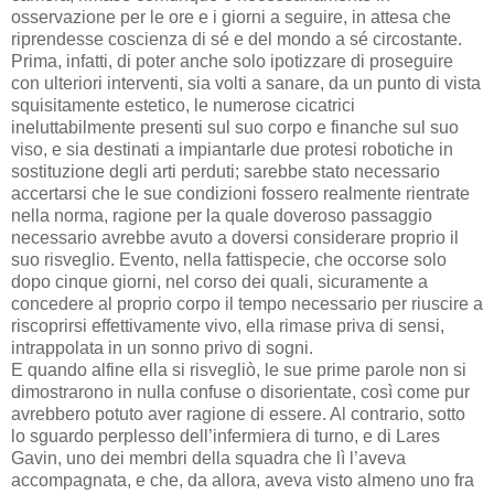
osservazione per le ore e i giorni a seguire, in attesa che
riprendesse coscienza di sé e del mondo a sé circostante.
Prima, infatti, di poter anche solo ipotizzare di proseguire
con ulteriori interventi, sia volti a sanare, da un punto di vista
squisitamente estetico, le numerose cicatrici
ineluttabilmente presenti sul suo corpo e finanche sul suo
viso, e sia destinati a impiantarle due protesi robotiche in
sostituzione degli arti perduti; sarebbe stato necessario
accertarsi che le sue condizioni fossero realmente rientrate
nella norma, ragione per la quale doveroso passaggio
necessario avrebbe avuto a doversi considerare proprio il
suo risveglio. Evento, nella fattispecie, che occorse solo
dopo cinque giorni, nel corso dei quali, sicuramente a
concedere al proprio corpo il tempo necessario per riuscire a
riscoprirsi effettivamente vivo, ella rimase priva di sensi,
intrappolata in un sonno privo di sogni.
E quando alfine ella si risvegliò, le sue prime parole non si
dimostrarono in nulla confuse o disorientate, così come pur
avrebbero potuto aver ragione di essere. Al contrario, sotto
lo sguardo perplesso dell’infermiera di turno, e di Lares
Gavin, uno dei membri della squadra che lì l’aveva
accompagnata, e che, da allora, aveva visto almeno uno fra