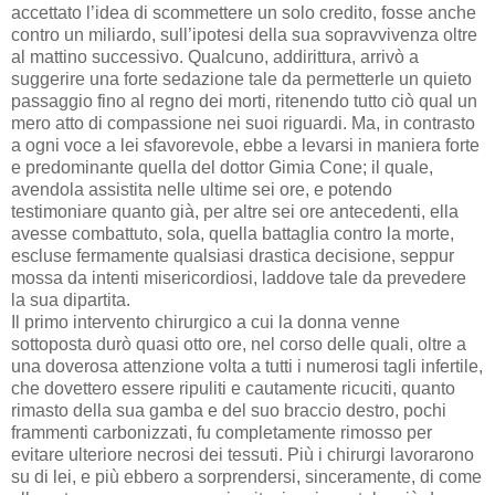
accettato l’idea di scommettere un solo credito, fosse anche
contro un miliardo, sull’ipotesi della sua sopravvivenza oltre
al mattino successivo. Qualcuno, addirittura, arrivò a
suggerire una forte sedazione tale da permetterle un quieto
passaggio fino al regno dei morti, ritenendo tutto ciò qual un
mero atto di compassione nei suoi riguardi. Ma, in contrasto
a ogni voce a lei sfavorevole, ebbe a levarsi in maniera forte
e predominante quella del dottor Gimia Cone; il quale,
avendola assistita nelle ultime sei ore, e potendo
testimoniare quanto già, per altre sei ore antecedenti, ella
avesse combattuto, sola, quella battaglia contro la morte,
escluse fermamente qualsiasi drastica decisione, seppur
mossa da intenti misericordiosi, laddove tale da prevedere
la sua dipartita.
Il primo intervento chirurgico a cui la donna venne
sottoposta durò quasi otto ore, nel corso delle quali, oltre a
una doverosa attenzione volta a tutti i numerosi tagli infertile,
che dovettero essere ripuliti e cautamente ricuciti, quanto
rimasto della sua gamba e del suo braccio destro, pochi
frammenti carbonizzati, fu completamente rimosso per
evitare ulteriore necrosi dei tessuti. Più i chirurgi lavorarono
su di lei, e più ebbero a sorprendersi, sinceramente, di come