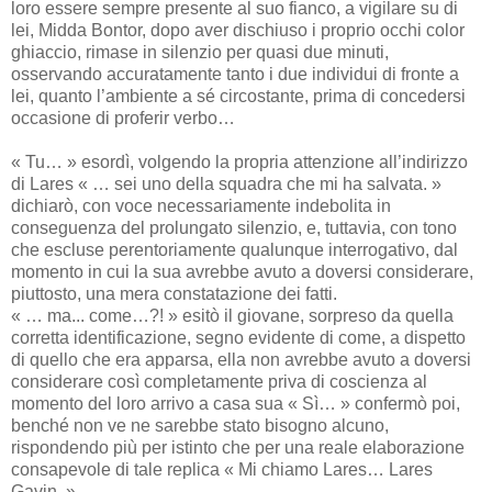
loro essere sempre presente al suo fianco, a vigilare su di
lei, Midda Bontor, dopo aver dischiuso i proprio occhi color
ghiaccio, rimase in silenzio per quasi due minuti,
osservando accuratamente tanto i due individui di fronte a
lei, quanto l’ambiente a sé circostante, prima di concedersi
occasione di proferir verbo…
« Tu… » esordì, volgendo la propria attenzione all’indirizzo
di Lares « … sei uno della squadra che mi ha salvata. »
dichiarò, con voce necessariamente indebolita in
conseguenza del prolungato silenzio, e, tuttavia, con tono
che escluse perentoriamente qualunque interrogativo, dal
momento in cui la sua avrebbe avuto a doversi considerare,
piuttosto, una mera constatazione dei fatti.
« … ma... come…?! » esitò il giovane, sorpreso da quella
corretta identificazione, segno evidente di come, a dispetto
di quello che era apparsa, ella non avrebbe avuto a doversi
considerare così completamente priva di coscienza al
momento del loro arrivo a casa sua « Sì… » confermò poi,
benché non ve ne sarebbe stato bisogno alcuno,
rispondendo più per istinto che per una reale elaborazione
consapevole di tale replica « Mi chiamo Lares… Lares
Gavin. »