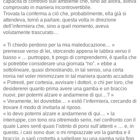
capacità di controllo sull’ambiente che, sino ad allora, aveva
comprovato in maniera incontrovertibile.
Trovata la conferma a ciò che, probabilmente, ella già si
attendeva, tornò a parlare, questa volta in direzione
dell’infermiera che, sino a quel momento, aveva
volutamente trascurato…
« Ti chiedo perdono per la mia maleducazione… »
premesse verso di lei, storcendo appena le labbra verso il
basso « … purtroppo, ti prego di comprendermi, è quella che
si potrebbe considerare una giornata “no”. » ebbe a
sottolineare, quasi dimostrando, in tal senso, una certa
ironia nel voler minimizzare in tal maniera quanto accaduto
« Potresti, per cortesia, avvisare i dottori, o chi per loro, che
desidererei quanto prima avere una gamba e un braccio
nuovi, per potermi alzare e andarmene di qui…? »
« Veramente, lei dovrebbe… » esitò l’infermiera, cercando di
trovare il modo di invitarla al riposo.
« Io devo potermi alzare e andarmene di qui… » la
interruppe, con tono ora oltremodo serio, nel confronto con il
quale Lares sentì quasi l’istinto di porsi sull’attenti « … e, in
questo, i casi sono due: o mi rimpiazzate voi la gamba e il
braccio, o sarò costretta a saltellare su una gamba sola fino