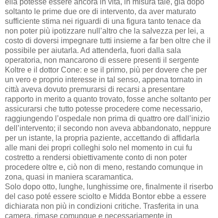
ella potesse essere ancora in vita, in misura tale, già dopo
soltanto le prime due ore di intervento, da aver maturato
sufficiente stima nei riguardi di una figura tanto tenace da
non poter più ipotizzare null’altro che la salvezza per lei, a
costo di doversi impegnare tutti insieme a far ben oltre che il
possibile per aiutarla. Ad attenderla, fuori dalla sala
operatoria, non mancarono di essere presenti il sergente
Koltre e il dottor Cone: e se il primo, più per dovere che per
un vero e proprio interesse in tal senso, appena tornato in
città aveva dovuto premurarsi di recarsi a presentare
rapporto in merito a quanto trovato, fosse anche soltanto per
assicurarsi che tutto potesse procedere come necessario,
raggiungendo l’ospedale non prima di quattro ore dall’inizio
dell’intervento; il secondo non aveva abbandonato, neppure
per un istante, la propria paziente, accettando di affidarla
alle mani dei propri colleghi solo nel momento in cui fu
costretto a rendersi obiettivamente conto di non poter
procedere oltre e, ciò non di meno, restando comunque in
zona, quasi in maniera scaramantica.
Solo dopo otto, lunghe, lunghissime ore, finalmente il riserbo
del caso poté essere sciolto e Midda Bontor ebbe a essere
dichiarata non più in condizioni critiche. Trasferita in una
camera, rimase comunque e necessariamente in