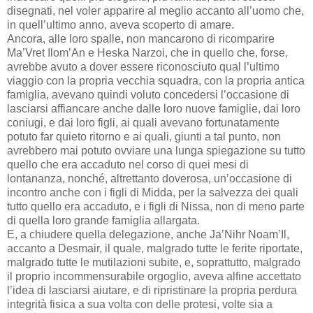
disegnati, nel voler apparire al meglio accanto all’uomo che,
in quell’ultimo anno, aveva scoperto di amare.
Ancora, alle loro spalle, non mancarono di ricomparire
Ma’Vret Ilom’An e Heska Narzoi, che in quello che, forse,
avrebbe avuto a dover essere riconosciuto qual l’ultimo
viaggio con la propria vecchia squadra, con la propria antica
famiglia, avevano quindi voluto concedersi l’occasione di
lasciarsi affiancare anche dalle loro nuove famiglie, dai loro
coniugi, e dai loro figli, ai quali avevano fortunatamente
potuto far quieto ritorno e ai quali, giunti a tal punto, non
avrebbero mai potuto ovviare una lunga spiegazione su tutto
quello che era accaduto nel corso di quei mesi di
lontananza, nonché, altrettanto doverosa, un’occasione di
incontro anche con i figli di Midda, per la salvezza dei quali
tutto quello era accaduto, e i figli di Nissa, non di meno parte
di quella loro grande famiglia allargata.
E, a chiudere quella delegazione, anche Ja’Nihr Noam’Il,
accanto a Desmair, il quale, malgrado tutte le ferite riportate,
malgrado tutte le mutilazioni subite, e, soprattutto, malgrado
il proprio incommensurabile orgoglio, aveva alfine accettato
l’idea di lasciarsi aiutare, e di ripristinare la propria perdura
integrità fisica a sua volta con delle protesi, volte sia a