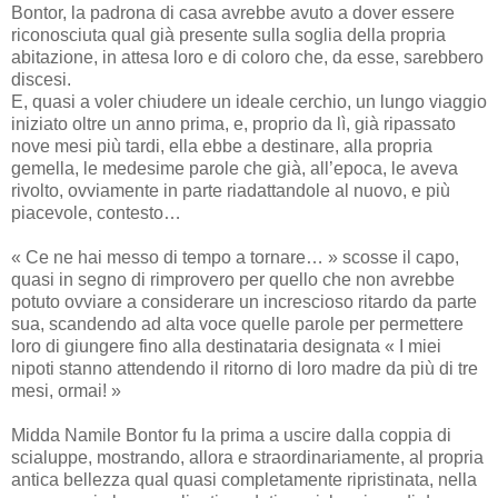
Bontor, la padrona di casa avrebbe avuto a dover essere
riconosciuta qual già presente sulla soglia della propria
abitazione, in attesa loro e di coloro che, da esse, sarebbero
discesi.
E, quasi a voler chiudere un ideale cerchio, un lungo viaggio
iniziato oltre un anno prima, e, proprio da lì, già ripassato
nove mesi più tardi, ella ebbe a destinare, alla propria
gemella, le medesime parole che già, all’epoca, le aveva
rivolto, ovviamente in parte riadattandole al nuovo, e più
piacevole, contesto…
« Ce ne hai messo di tempo a tornare… » scosse il capo,
quasi in segno di rimprovero per quello che non avrebbe
potuto ovviare a considerare un increscioso ritardo da parte
sua, scandendo ad alta voce quelle parole per permettere
loro di giungere fino alla destinataria designata « I miei
nipoti stanno attendendo il ritorno di loro madre da più di tre
mesi, ormai! »
Midda Namile Bontor fu la prima a uscire dalla coppia di
scialuppe, mostrando, allora e straordinariamente, al propria
antica bellezza qual quasi completamente ripristinata, nella