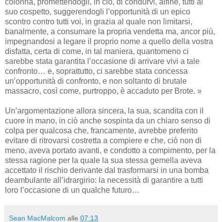
colonna, promettendogli, in ciò, di condurvi, alfine, tutti al
suo cospetto, suggerendogli l’opportunità di un epico
scontro contro tutti voi, in grazia al quale non limitarsi,
banalmente, a consumare la propria vendetta ma, ancor più,
impegnandosi a legare il proprio nome a quello della vostra
disfatta, certa di come, in tal maniera, quantomeno ci
sarebbe stata garantita l’occasione di arrivare vivi a tale
confronto… e, soprattutto, ci sarebbe stata concessa
un’opportunità di confronto, e non soltanto di brutale
massacro, così come, purtroppo, è accaduto per Brote. »
Un’argomentazione allora sincera, la sua, scandita con il
cuore in mano, in ciò anche sospinta da un chiaro senso di
colpa per qualcosa che, francamente, avrebbe preferito
evitare di ritrovarsi costretta a compiere e che, ciò non di
meno, aveva portato avanti, e condotto a compimento, per la
stessa ragione per la quale la sua stessa gemella aveva
accettato il rischio derivante dal trasformarsi in una bomba
deambulante all’idrargirio: la necessità di garantire a tutti
loro l’occasione di un qualche futuro…
Sean MacMalcom
alle
07:13