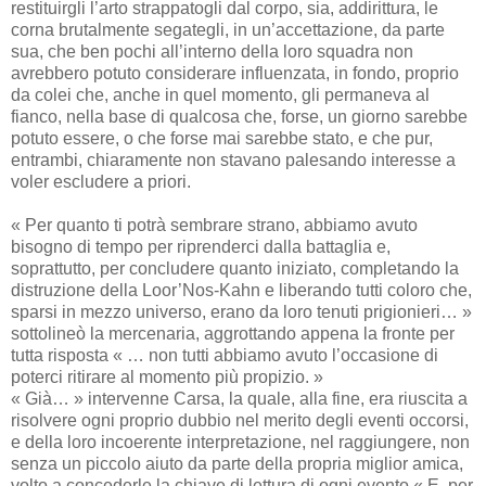
restituirgli l’arto strappatogli dal corpo, sia, addirittura, le
corna brutalmente segategli, in un’accettazione, da parte
sua, che ben pochi all’interno della loro squadra non
avrebbero potuto considerare influenzata, in fondo, proprio
da colei che, anche in quel momento, gli permaneva al
fianco, nella base di qualcosa che, forse, un giorno sarebbe
potuto essere, o che forse mai sarebbe stato, e che pur,
entrambi, chiaramente non stavano palesando interesse a
voler escludere a priori.
« Per quanto ti potrà sembrare strano, abbiamo avuto
bisogno di tempo per riprenderci dalla battaglia e,
soprattutto, per concludere quanto iniziato, completando la
distruzione della Loor’Nos-Kahn e liberando tutti coloro che,
sparsi in mezzo universo, erano da loro tenuti prigionieri… »
sottolineò la mercenaria, aggrottando appena la fronte per
tutta risposta « … non tutti abbiamo avuto l’occasione di
poterci ritirare al momento più propizio. »
« Già… » intervenne Carsa, la quale, alla fine, era riuscita a
risolvere ogni proprio dubbio nel merito degli eventi occorsi,
e della loro incoerente interpretazione, nel raggiungere, non
senza un piccolo aiuto da parte della propria miglior amica,
volto a concederle la chiave di lettura di ogni evento « E, per