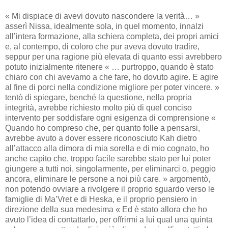
« Mi dispiace di avevi dovuto nascondere la verità… »
asserì Nissa, idealmente sola, in quel momento, innalzi
all’intera formazione, alla schiera completa, dei propri amici
e, al contempo, di coloro che pur aveva dovuto tradire,
seppur per una ragione più elevata di quanto essi avrebbero
potuto inizialmente ritenere « … purtroppo, quando è stato
chiaro con chi avevamo a che fare, ho dovuto agire. E agire
al fine di porci nella condizione migliore per poter vincere. »
tentò di spiegare, benché la questione, nella propria
integrità, avrebbe richiesto molto più di quel conciso
intervento per soddisfare ogni esigenza di comprensione «
Quando ho compreso che, per quanto folle a pensarsi,
avrebbe avuto a dover essere riconosciuto Kah dietro
all’attacco alla dimora di mia sorella e di mio cognato, ho
anche capito che, troppo facile sarebbe stato per lui poter
giungere a tutti noi, singolarmente, per eliminarci o, peggio
ancora, eliminare le persone a noi più care. » argomentò,
non potendo ovviare a rivolgere il proprio sguardo verso le
famiglie di Ma’Vret e di Heska, e il proprio pensiero in
direzione della sua medesima « Ed è stato allora che ho
avuto l’idea di contattarlo, per offrirmi a lui qual una quinta