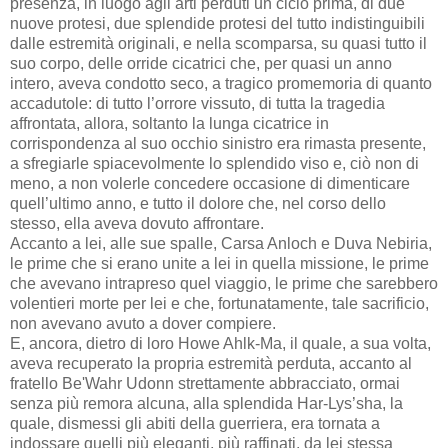
presenza, in luogo agli arti perduti un ciclo prima, di due
nuove protesi, due splendide protesi del tutto indistinguibili
dalle estremità originali, e nella scomparsa, su quasi tutto il
suo corpo, delle orride cicatrici che, per quasi un anno
intero, aveva condotto seco, a tragico promemoria di quanto
accadutole: di tutto l’orrore vissuto, di tutta la tragedia
affrontata, allora, soltanto la lunga cicatrice in
corrispondenza al suo occhio sinistro era rimasta presente,
a sfregiarle spiacevolmente lo splendido viso e, ciò non di
meno, a non volerle concedere occasione di dimenticare
quell’ultimo anno, e tutto il dolore che, nel corso dello
stesso, ella aveva dovuto affrontare.
Accanto a lei, alle sue spalle, Carsa Anloch e Duva Nebiria,
le prime che si erano unite a lei in quella missione, le prime
che avevano intrapreso quel viaggio, le prime che sarebbero
volentieri morte per lei e che, fortunatamente, tale sacrificio,
non avevano avuto a dover compiere.
E, ancora, dietro di loro Howe Ahlk-Ma, il quale, a sua volta,
aveva recuperato la propria estremità perduta, accanto al
fratello Be'Wahr Udonn strettamente abbracciato, ormai
senza più remora alcuna, alla splendida Har-Lys’sha, la
quale, dismessi gli abiti della guerriera, era tornata a
indossare quelli più eleganti, più raffinati, da lei stessa