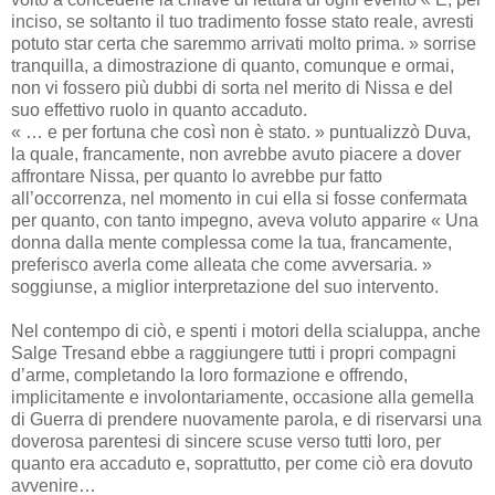
inciso, se soltanto il tuo tradimento fosse stato reale, avresti
potuto star certa che saremmo arrivati molto prima. » sorrise
tranquilla, a dimostrazione di quanto, comunque e ormai,
non vi fossero più dubbi di sorta nel merito di Nissa e del
suo effettivo ruolo in quanto accaduto.
« … e per fortuna che così non è stato. » puntualizzò Duva,
la quale, francamente, non avrebbe avuto piacere a dover
affrontare Nissa, per quanto lo avrebbe pur fatto
all’occorrenza, nel momento in cui ella si fosse confermata
per quanto, con tanto impegno, aveva voluto apparire « Una
donna dalla mente complessa come la tua, francamente,
preferisco averla come alleata che come avversaria. »
soggiunse, a miglior interpretazione del suo intervento.
Nel contempo di ciò, e spenti i motori della scialuppa, anche
Salge Tresand ebbe a raggiungere tutti i propri compagni
d’arme, completando la loro formazione e offrendo,
implicitamente e involontariamente, occasione alla gemella
di Guerra di prendere nuovamente parola, e di riservarsi una
doverosa parentesi di sincere scuse verso tutti loro, per
quanto era accaduto e, soprattutto, per come ciò era dovuto
avvenire…