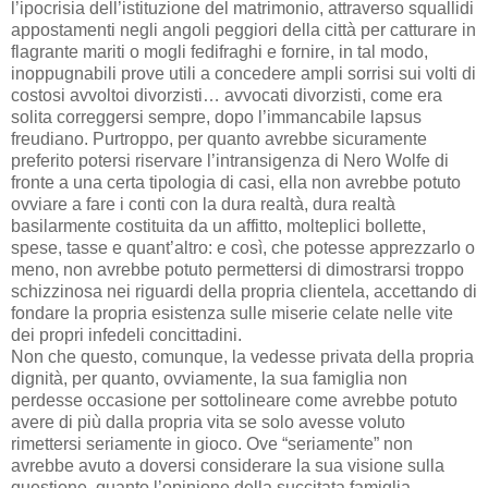
l’ipocrisia dell’istituzione del matrimonio, attraverso squallidi
appostamenti negli angoli peggiori della città per catturare in
flagrante mariti o mogli fedifraghi e fornire, in tal modo,
inoppugnabili prove utili a concedere ampli sorrisi sui volti di
costosi avvoltoi divorzisti… avvocati divorzisti, come era
solita correggersi sempre, dopo l’immancabile lapsus
freudiano. Purtroppo, per quanto avrebbe sicuramente
preferito potersi riservare l’intransigenza di Nero Wolfe di
fronte a una certa tipologia di casi, ella non avrebbe potuto
ovviare a fare i conti con la dura realtà, dura realtà
basilarmente costituita da un affitto, molteplici bollette,
spese, tasse e quant’altro: e così, che potesse apprezzarlo o
meno, non avrebbe potuto permettersi di dimostrarsi troppo
schizzinosa nei riguardi della propria clientela, accettando di
fondare la propria esistenza sulle miserie celate nelle vite
dei propri infedeli concittadini.
Non che questo, comunque, la vedesse privata della propria
dignità, per quanto, ovviamente, la sua famiglia non
perdesse occasione per sottolineare come avrebbe potuto
avere di più dalla propria vita se solo avesse voluto
rimettersi seriamente in gioco. Ove “seriamente” non
avrebbe avuto a doversi considerare la sua visione sulla
questione, quanto l’opinione della succitata famiglia.