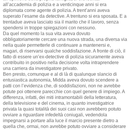
all’accademia di polizia e a venticinque anni si era
diplomata come agente di polizia. A trent’anni aveva
superato l’esame da detective. A trentuno si era sposata. E a
trentadue aveva lasciato sia il marito che il lavoro, senza
spendersi in troppe spiegazioni con nessuno.
Da quel momento la sua vita aveva dovuto
obbligatoriamente cercare una nuova strada, una diversa via
nella quale permetterle di continuare a mantenersi e,
magari, di riservarsi qualche soddisfazione. A fronte di ciò, il
fatto di essere un’ex-detective di polizia sicuramente aveva
contribuito in positivo nella decisione volta intraprendere
una carriera da investigatore privato.
Ben presto, comunque e al di là di qualunque slancio di
entusiastica autonomia, Midda aveva dovuto scendere a
patti con l’evidenza che, di soddisfazioni, non ne avrebbe
potute poi ottenere parecchie con quel genere di impiego. A
differenza, infatti, dei miti intramontabili della letteratura,
della televisione e del cinema, in quanto investigatrice
privata la quasi totalità dei suoi casi non avrebbero potuto
ovviare a riguardare infedeltà coniugali, vedendola
impegnarsi a portare alla luce il marcio presente dietro a
quella che, ormai, non avrebbe potuto ovviare a considerare