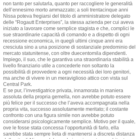
non tanto per salutarla, quanto per raccogliere le generalità
dell’ennesimo morto ammazzato; a soli trentacinque anni
Nissa poteva fregiarsi del titolo di amministratore delegato
delle “Rogautt Enterprises”, la stessa azienda per cui aveva
iniziato a lavorare come semplice stagista e che, complici le
sue straordinarie capacità di comando e a dispetto di ogni
recessione economica, in quegli ultimi cinque anni era
cresciuta sino a una posizione di sostanziale predominio del
mercato statunitense, con oltre duecentomila dipendenti.
Impiego, il suo, che le garantiva una straordinaria stabilità a
livello finanziario utile a concederle non soltanto la
possibilità di provvedere a ogni necessità dei loro genitori,
ma anche di vivere in un meraviglioso attico con vista sul
Central Park.
E se pur, l’investigatrice privata, innamorata in maniera
assoluta della propria gemella, non avrebbe potuto essere
più felice per il successo che l’aveva accompagnata nella
propria vita, successo assolutamente meritato; il costante
confronto con una figura simile non avrebbe potuto
considerarsi psicologicamente semplice. Motivo per il quale,
ove le fosse stata concessa l’opportunità di farlo, ella
sarebbe stata sempre lieta di mantenersi a discreta distanza