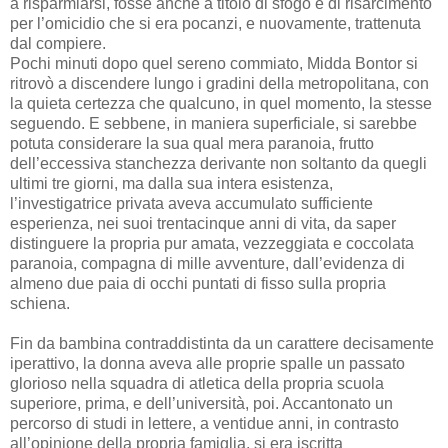
a risparmiarsi, fosse anche a titolo di sfogo e di risarcimento
per l’omicidio che si era pocanzi, e nuovamente, trattenuta
dal compiere.
Pochi minuti dopo quel sereno commiato, Midda Bontor si
ritrovò a discendere lungo i gradini della metropolitana, con
la quieta certezza che qualcuno, in quel momento, la stesse
seguendo. E sebbene, in maniera superficiale, si sarebbe
potuta considerare la sua qual mera paranoia, frutto
dell’eccessiva stanchezza derivante non soltanto da quegli
ultimi tre giorni, ma dalla sua intera esistenza,
l’investigatrice privata aveva accumulato sufficiente
esperienza, nei suoi trentacinque anni di vita, da saper
distinguere la propria pur amata, vezzeggiata e coccolata
paranoia, compagna di mille avventure, dall’evidenza di
almeno due paia di occhi puntati di fisso sulla propria
schiena.
Fin da bambina contraddistinta da un carattere decisamente
iperattivo, la donna aveva alle proprie spalle un passato
glorioso nella squadra di atletica della propria scuola
superiore, prima, e dell’università, poi. Accantonato un
percorso di studi in lettere, a ventidue anni, in contrasto
all’opinione della propria famiglia, si era iscritta