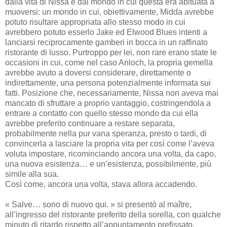
dalla vita di Nissa e dal mondo in cui questa era abituata a
muoversi: un mondo in cui, obiettivamente, Midda avrebbe
potuto risultare appropriata allo stesso modo in cui
avrebbero potuto esserlo Jake ed Elwood Blues intenti a
lanciarsi reciprocamente gamberi in bocca in un raffinato
ristorante di lusso. Purtroppo per lei, non rare erano state le
occasioni in cui, come nel caso Anloch, la propria gemella
avrebbe avuto a doversi considerare, direttamente o
indirettamente, una persona potenzialmente informata sui
fatti. Posizione che, necessariamente, Nissa non aveva mai
mancato di sfruttare a proprio vantaggio, costringendola a
entrare a contatto con quello stesso mondo da cui ella
avrebbe preferito continuare a restare separata,
probabilmente nella pur vana speranza, presto o tardi, di
convincerla a lasciare la propria vita per così come l’aveva
voluta impostare, ricominciando ancora una volta, da capo,
una nuova esistenza… e un’esistenza, possibilmente, più
simile alla sua.
Così come, ancora una volta, stava allora accadendo.
« Salve… sono di nuovo qui. » si presentò al maître,
all’ingresso del ristorante preferito della sorella, con qualche
minuto di ritardo rispetto all’appuntamento prefissato,