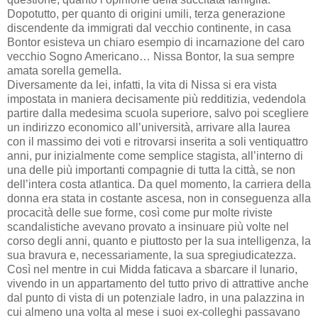
Dopotutto, per quanto di origini umili, terza generazione
discendente da immigrati dal vecchio continente, in casa
Bontor esisteva un chiaro esempio di incarnazione del caro
vecchio Sogno Americano… Nissa Bontor, la sua sempre
amata sorella gemella.
Diversamente da lei, infatti, la vita di Nissa si era vista
impostata in maniera decisamente più redditizia, vedendola
partire dalla medesima scuola superiore, salvo poi scegliere
un indirizzo economico all’università, arrivare alla laurea
con il massimo dei voti e ritrovarsi inserita a soli ventiquattro
anni, pur inizialmente come semplice stagista, all’interno di
una delle più importanti compagnie di tutta la città, se non
dell’intera costa atlantica. Da quel momento, la carriera della
donna era stata in costante ascesa, non in conseguenza alla
procacità delle sue forme, così come pur molte riviste
scandalistiche avevano provato a insinuare più volte nel
corso degli anni, quanto e piuttosto per la sua intelligenza, la
sua bravura e, necessariamente, la sua spregiudicatezza.
Così nel mentre in cui Midda faticava a sbarcare il lunario,
vivendo in un appartamento del tutto privo di attrattive anche
dal punto di vista di un potenziale ladro, in una palazzina in
cui almeno una volta al mese i suoi ex-colleghi passavano