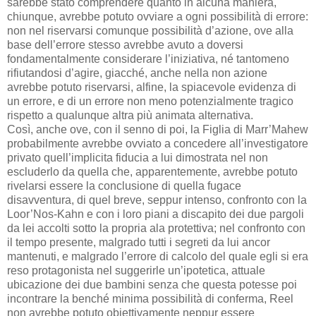
sarebbe stato comprendere quanto in alcuna maniera,
chiunque, avrebbe potuto ovviare a ogni possibilità di errore:
non nel riservarsi comunque possibilità d’azione, ove alla
base dell’errore stesso avrebbe avuto a doversi
fondamentalmente considerare l’iniziativa, né tantomeno
rifiutandosi d’agire, giacché, anche nella non azione
avrebbe potuto riservarsi, alfine, la spiacevole evidenza di
un errore, e di un errore non meno potenzialmente tragico
rispetto a qualunque altra più animata alternativa.
Così, anche ove, con il senno di poi, la Figlia di Marr’Mahew
probabilmente avrebbe ovviato a concedere all’investigatore
privato quell’implicita fiducia a lui dimostrata nel non
escluderlo da quella che, apparentemente, avrebbe potuto
rivelarsi essere la conclusione di quella fugace
disavventura, di quel breve, seppur intenso, confronto con la
Loor’Nos-Kahn e con i loro piani a discapito dei due pargoli
da lei accolti sotto la propria ala protettiva; nel confronto con
il tempo presente, malgrado tutti i segreti da lui ancor
mantenuti, e malgrado l’errore di calcolo del quale egli si era
reso protagonista nel suggerirle un’ipotetica, attuale
ubicazione dei due bambini senza che questa potesse poi
incontrare la benché minima possibilità di conferma, Reel
non avrebbe potuto obiettivamente neppur essere