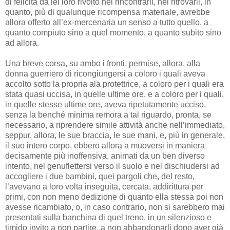
di felicità da lei loro rivolto nel rincontrarli, nel ritrovarli, in
quanto, più di qualunque ricompensa materiale, avrebbe
allora offerto all’ex-mercenaria un senso a tutto quello, a
quanto compiuto sino a quel momento, a quanto subito sino
ad allora.
Una breve corsa, su ambo i fronti, permise, allora, alla
donna guerriero di ricongiungersi a coloro i quali aveva
accolto sotto la propria ala protettrice, a coloro per i quali era
stata quasi uccisa, in quelle ultime ore, e a coloro per i quali,
in quelle stesse ultime ore, aveva ripetutamente ucciso,
senza la benché minima remora a tal riguardo, pronta, se
necessario, a riprendere simile attività anche nell’immediato,
seppur, allora, le sue braccia, le sue mani, e, più in generale,
il suo intero corpo, ebbero allora a muoversi in maniera
decisamente più inoffensiva, animati da un ben diverso
intento, nel genuflettersi verso il suolo e nel dischiudersi ad
accogliere i due bambini, quei pargoli che, del resto,
l’avevano a loro volta inseguita, cercata, addirittura per
primi, con non meno dedizione di quanto ella stessa poi non
avesse ricambiato, o, in caso contrario, non si sarebbero mai
presentati sulla banchina di quel treno, in un silenzioso e
timido invito a non partire, a non abbandonarli dopo aver già