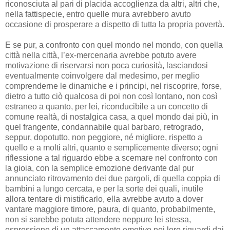
riconosciuta al pari di placida accoglienza da altri, altri che,
nella fattispecie, entro quelle mura avrebbero avuto
occasione di prosperare a dispetto di tutta la propria povertà.
E se pur, a confronto con quel mondo nel mondo, con quella
città nella città, l’ex-mercenaria avrebbe potuto avere
motivazione di riservarsi non poca curiosità, lasciandosi
eventualmente coinvolgere dal medesimo, per meglio
comprenderne le dinamiche e i principi, nel riscoprire, forse,
dietro a tutto ciò qualcosa di poi non così lontano, non così
estraneo a quanto, per lei, riconducibile a un concetto di
comune realtà, di nostalgica casa, a quel mondo dai più, in
quel frangente, condannabile qual barbaro, retrogrado,
seppur, dopotutto, non peggiore, né migliore, rispetto a
quello e a molti altri, quanto e semplicemente diverso; ogni
riflessione a tal riguardo ebbe a scemare nel confronto con
la gioia, con la semplice emozione derivante dal pur
annunciato ritrovamento dei due pargoli, di quella coppia di
bambini a lungo cercata, e per la sorte dei quali, inutile
allora tentare di mistificarlo, ella avrebbe avuto a dover
vantare maggiore timore, paura, di quanto, probabilmente,
non si sarebbe potuta attendere neppure lei stessa,
espressione di un attaccamento emotivo nei loro riguardi dai