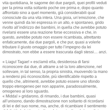
vita quotidiana, le sagome dei due pargoli, quei profili veduti
per la prima volta soltanto poche ore prima e, dopo quanto
affrontato sino a quel momento, già considerabili qual
conosciute da una vita intera. Una gioia, un’emozione, che
venne quindi da lei espressa in un alto, e spontaneo, grido
rivolto all’indirizzo dei bambini, in quella che avrebbe potuto
rivelarsi essere una reazione forse eccessiva e che, in
questo, avrebbe potuto non essere ricambiata, altrettanto
enfaticamente, dai due pargoli, e che pur, quasi a volerle
tributare il giusto omaggio per tutto l’impegno da lei
dimostrato, non ebbe a essere trascurata dagli stessi… anzi.
« Liagu! Tagae! » esclamò ella, desiderosa di farsi
riconoscere dai due, di attrarre a sé la loro attenzione, nel
sollevare, in tal senso, la propria sinistra, muovendo la mano
a rendersi più riconoscibile, più identificabile rispetto a
quello che, altrimenti, avrebbe potuto essere uno sfondo
troppo eterogeneo per non apparire, paradossalmente,
omogeneo al loro sguardo.
« Midda! » gridarono, di rimando, i due bambini, quasi
all’unisono, dando dimostrazione non soltanto di ricordarsi
di lei e del suo nome, ma, anche, di ricambiare il sentimento