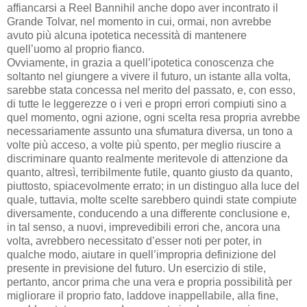
affiancarsi a Reel Bannihil anche dopo aver incontrato il
Grande Tolvar, nel momento in cui, ormai, non avrebbe
avuto più alcuna ipotetica necessità di mantenere
quell’uomo al proprio fianco.
Ovviamente, in grazia a quell’ipotetica conoscenza che
soltanto nel giungere a vivere il futuro, un istante alla volta,
sarebbe stata concessa nel merito del passato, e, con esso,
di tutte le leggerezze o i veri e propri errori compiuti sino a
quel momento, ogni azione, ogni scelta resa propria avrebbe
necessariamente assunto una sfumatura diversa, un tono a
volte più acceso, a volte più spento, per meglio riuscire a
discriminare quanto realmente meritevole di attenzione da
quanto, altresì, terribilmente futile, quanto giusto da quanto,
piuttosto, spiacevolmente errato; in un distinguo alla luce del
quale, tuttavia, molte scelte sarebbero quindi state compiute
diversamente, conducendo a una differente conclusione e,
in tal senso, a nuovi, imprevedibili errori che, ancora una
volta, avrebbero necessitato d’esser noti per poter, in
qualche modo, aiutare in quell’impropria definizione del
presente in previsione del futuro. Un esercizio di stile,
pertanto, ancor prima che una vera e propria possibilità per
migliorare il proprio fato, laddove inappellabile, alla fine,