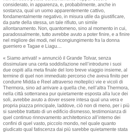
considerato, in apparenza, e, probabilmente, anche in
sostanza, qual un uomo apparentemente cattivo,
fondamentalmente negativo, in misura utile da giustificare,
da parte della stessa, un tale rifiuto, un simile
allontanamento. Non, quantomeno, sino al momento in cui,
paradossalmente, tutto avrebbe avuto a poter finire, e a finire
nel migliore dei modi, nel ricongiungimento fra la donna
guerriero e Tagae e Liagu…
« Siamo arrivati! » annunciò il Grande Tolvar, senza
dissimulare una certa soddisfazione nell’introdurre i suoi
due ospiti alla meta finale del loro breve viaggio insieme, al
termine di quel non immediato percorso che aveva finito per
condurre Midda e Reel attraverso molteplici vie e vicoli di
Thermora, sino ad arrivare a quella che, nell’altra Thermora,
nella città sotterranea pur quietamente esposta alla luce dei
soli, avrebbe avuto a dover essere intesa qual una vera e
propria piazza principale, laddove, ciò non di meno, per i più
si sarebbe trattato di un edificio dismesso, testimonianza di
quel continuo rinnovamento architettonico all’interno dei
confini di quel vasto, piccolo mondo, nel quale quanto
giudicato qual fatiscenza dai più sarebbe quietamente stata