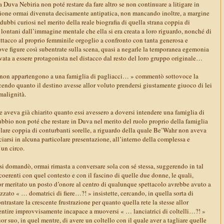
; a Duva Nebiria non poté restare da fare altro se non continuare a litigare in
azione ormai divenuta decisamente antipatica, non mancando inoltre, a margine
 dubbi curiosi nel merito della reale biografia di quella strana coppia di
lontani dall’immagine mentale che ella si era creata a loro riguardo, nonché di
ttacco al proprio femminile orgoglio a confronto con tanta generosa e
ove figure così subentrate sulla scena, quasi a negarle la temporanea egemonia
rovata a essere protagonista nel distacco dal resto del loro gruppo originale…
on appartengono a una famiglia di pagliacci… » commentò sottovoce la
scendo quanto il destino avesse allor voluto prendersi giustamente giuoco di lei
malignità.
 aveva già chiarito quanto essi avessero a doversi intendere una famiglia di
ubbio non poté che restare in Duva nel merito del ruolo proprio della famiglia
olare coppia di conturbanti sorelle, a riguardo della quale Be’Wahr non aveva
iarsi in alcuna particolare presentazione, all’interno della complessa e
 un circo.
i domandò, ormai rimasta a conversare sola con sé stessa, suggerendo in tal
 coerenti con quel contesto e con il fascino di quelle due donne, le quali,
or meritato un posto d’onore al centro di qualunque spettacolo avrebbe avuto a
izzato « … domatrici di fiere…?! » insistette, cercando, in quella sorta di
ntrastare la crescente frustrazione per quanto quella rete la stesse allor
ntire improvvisamente incapace a muoversi « … lanciatrici di coltelli…?! »
or suo, in quel mentre, di avere un coltello con il quale aver a tagliare quelle