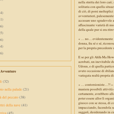
nella stretta dei loro cari
solitaria con quella situ
di ciò, di porsi molteplici
34)
avventurieri, palesemente 
41)
accusare uno sgradevole a
affascinante varietà di nu
66)
della quale pur si era rit
65)
« … no… evidentemente n
66)
donna, fra sé e sé, ricono
64)
per la propria precedente 
56)
E se per gli Ahlk-Ma Howe
acrobati, un inevitabile d
Udonn, e di quella partic
avuto occasione di sbilanc
e Avventure
variegata realtà propria di
li
(32)
« … contorsioniste…?! » s
maniera possibili attività
pio nella palude
(21)
certamente, avrebbero all
à del peccato
(38)
poter essere allor lì organ
giuoco con se stessa, di co
ttri della nave
(41)
impacciando, facendola se
suggerì, desiderando in cu
eriva
(45)