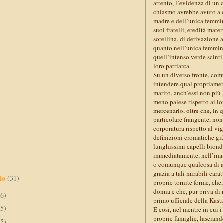
attento, l’evidenza di un 
chiasmo avrebbe avuto a d
madre e dell’unica femmina
suoi fratelli, eredità mat
sorellina, di derivazione a
quanto nell’unica femmina
quell’intenso verde scinti
loro patriarca.
Su un diverso fronte, com
intendere qual propriament
marito, anch’essi non più
meno palese rispetto ai l
mercenario, oltre che, in 
particolare frangente, non
corporatura rispetto al vi
definizioni cromatiche già 
lunghissimi capelli biondi
immediatamente, nell’imma
o comunque qualcosa di as
grazia a tali mirabili car
aio
(31)
proprie tornite forme, ch
donna e che, pur priva di 
66)
primo ufficiale della Kas
65)
E così, nel mentre in cui 
proprie famiglie, lasciand
55)