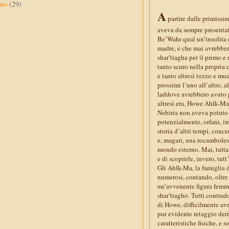
aio
(29)
A
partire dalle primissim
aveva da sempre presentat
Be’Wahr qual un’insolita co
madre, e che mai avrebbero
shar’tiagha per il primo e
tanto scuro nella propria 
e tanto altresì tozzo e mu
prossimi l’uno all’altro, a
laddove avrebbero avuto 
altresì era, Howe Ahlk-Ma
Nebiria non aveva potuto 
potenzialmente, orfani, im
storia d’altri tempi, conc
e, magari, una rocambolesc
mondo esterno. Mai, tuttav
e di scoprirle, invero, tu
Gli Ahlk-Ma, la famiglia d
numerosi, contando, oltre 
un’avvenente figura femmin
shar’tiagho. Tutti contrad
di Howe, difficilmente avr
pur evidente retaggio deri
caratteristiche fisiche, e