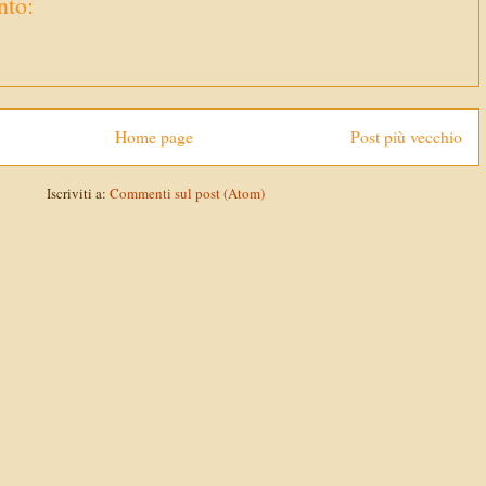
to:
Home page
Post più vecchio
Iscriviti a:
Commenti sul post (Atom)