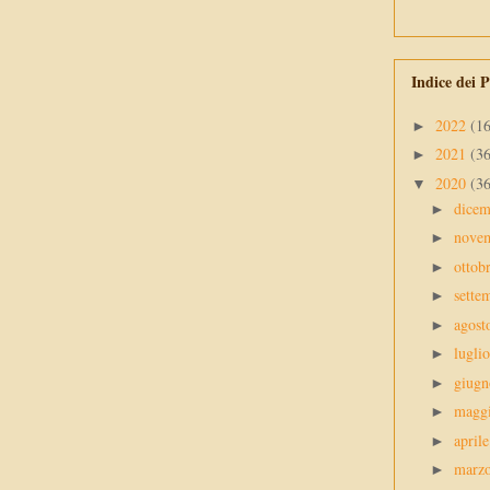
Indice dei P
2022
(1
►
2021
(3
►
2020
(3
▼
dice
►
nove
►
ottob
►
sette
►
agos
►
lugli
►
giug
►
magg
►
april
►
marz
►