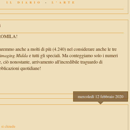
IL DIARIO
-
L'ARTE
i
TROMILA!
aremmo anche a molti di più (4.240) nel considerare anche le tre
imaging Midda
e tutti gli speciali. Ma conteggiamo solo i numeri
e, ciò nonostante, arrivamento all'incredibile traguardo di
cazioni quotidiane!
mercoledì 12 febbraio 2020
o si chiude