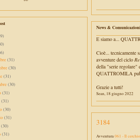
ost
News & Comunicazion
69)
E siamo a... QUAT
60)
66)
Cioè... tecnicamente s
avventure del ciclo
Re
mbre
(31)
della "serie regolare" 
mbre
(30)
QUATTROMILA pubbli
re
(31)
mbre
(30)
Grazie a tutti!
to
(31)
Sean, 18 giugno 2022
o
(31)
no
(30)
io
(31)
3184
e
(30)
o
(31)
Avventura
061 - Il cerchi