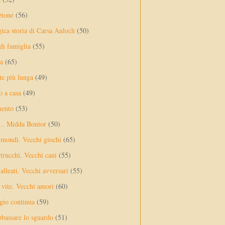
zione
(56)
gica storia di Carsa Anloch
(50)
 di famiglia
(55)
a
(65)
te più lunga
(49)
o a casa
(49)
mento
(53)
... Midda Bontor
(50)
 mondi. Vecchi giochi
(65)
trucchi. Vecchi cani
(55)
alleati. Vecchi avversari
(55)
vite. Vecchi amori
(60)
ggio continua
(59)
bassare lo sguardo
(51)