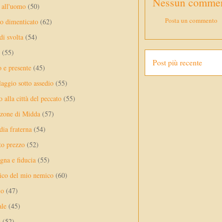
Nessun commen
 all'uomo
(50)
Posta un commento
no dimenticato
(62)
di svolta
(54)
(55)
Post più recente
o e presente
(45)
laggio sotto assedio
(55)
 alla città del peccato
(55)
nzone di Midda
(57)
dia fraterna
(54)
sto prezzo
(52)
na e fiducia
(55)
ico del mio nemico
(60)
lo
(47)
ale
(45)
a
(52)