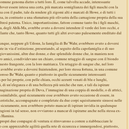
comune genoma dietro a tutti loro. E, come talvolta accade, interessante
over essere intesa una certa, più marcata somiglianza dei figli maschi con la
 con il padre, tale da rendere gli zigomi alti e marcati di Howe, e di tutti i
erna, in contrasto a una sfumatura più olivastra della carnagione propria della sua
ltresì paterna. Unico, importantissimo, fattore comune tanto fra i figli maschi,
, degli Ahlk-Ma, avrebbe avuto a doversi intendere il verde dei loro occhi, e
llante che, tanto Howe, quanto tutti gli altri avevano palesemente ereditato dal
unque, neppure gli Udonn, la famiglia di Be’Wahr, avrebbero avuto a doversi
e in via d’estinzione, presentando, al seguito della capofamiglia e di suo
 giovanissimi, altre due donne, e due splendide donne che, in maniera non
oro amici, condividevano un chiaro, comune retaggio di sangue con il biondo
questo frangente, con la loro matriarca. Un retaggio di sangue che, nel loro
 avrebbe avuto a doversi fraintendere, per loro stessa fortuna, in una comune
goroso Be’Wahr, quanto e piuttosto in quelle sicuramente interessanti
per lui proprie, con pelle chiara, occhi azzurri venati di blu e lunghi,
, di un’eleganza e di una bellezza più uniche che rare, e tali da ispirare
ginazione propria di Duva, l’immagine di una coppia di modelle, o di attrici,
similabile, qual sicuramente esse avrebbero avuto occasione di essere, in
atteristiche, accompagnate e completate da due corpi squisitamente sinuosi nelle
e, sicuramente, non avrebbero potuto mancar di ispirare invidia in qualunque
ragioni in tal senso, non ovviarono a mancar di ispirarne anche nella stessa ex-
ta Hamina.
i propri due compagni di ventura si ritrovarono a correre a riabbracciare le
o con apprezzabile agilità quella rete di sicurezza e immergendosi, piuttosto,