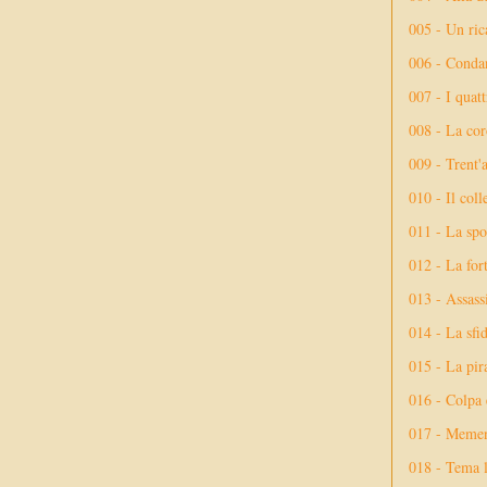
005 - Un rica
006 - Conda
007 - I quatt
008 - La cor
009 - Trent'
010 - Il coll
011 - La spo
012 - La fort
013 - Assassi
014 - La sfid
015 - La pir
016 - Colpa 
017 - Meme
018 - Tema l