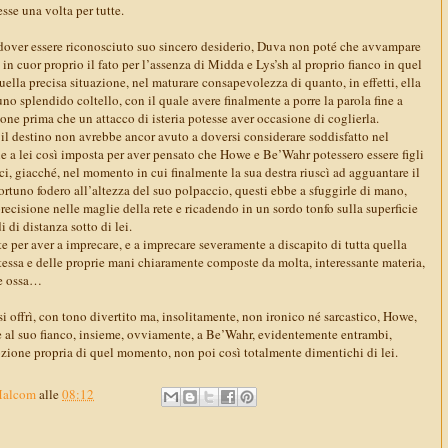
esse una volta per tutte.
 dover essere riconosciuto suo sincero desiderio, Duva non poté che avvampare
in cuor proprio il fato per l’assenza di Midda e Lys’sh al proprio fianco in quel
ella precisa situazione, nel maturare consapevolezza di quanto, in effetti, ella
uno splendido coltello, con il quale avere finalmente a porre la parola fine a
one prima che un attacco di isteria potesse aver occasione di coglierla.
 il destino non avrebbe ancor avuto a doversi considerare soddisfatto nel
e a lei così imposta per aver pensato che Howe e Be’Wahr potessero essere figli
ci, giacché, nel momento in cui finalmente la sua destra riuscì ad agguantare il
ortuno fodero all’altezza del suo polpaccio, questi ebbe a sfuggirle di mano,
ecisione nelle maglie della rete e ricadendo in un sordo tonfo sulla superficie
 di distanza sotto di lei.
e per aver a imprecare, e a imprecare severamente a discapito di tutta quella
tessa e delle proprie mani chiaramente composte da molta, interessante materia,
 e ossa…
si offrì, con tono divertito ma, insolitamente, non ironico né sarcastico, Howe,
e al suo fianco, insieme, ovviamente, a Be’Wahr, evidentemente entrambi,
ione propria di quel momento, non poi così totalmente dimentichi di lei.
Malcom
alle
08:12