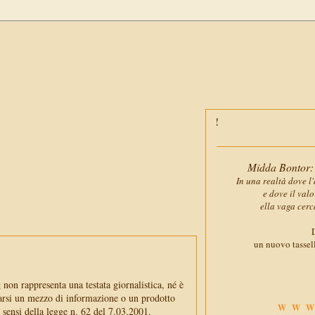
Midda Bontor: 
In una realtà dove l'
e dove il val
ella vaga cerc
D
un nuovo tassell
non rappresenta una testata giornalistica, né è
arsi un mezzo di informazione o un prodotto
WWW
i sensi della legge n. 62 del 7.03.2001.