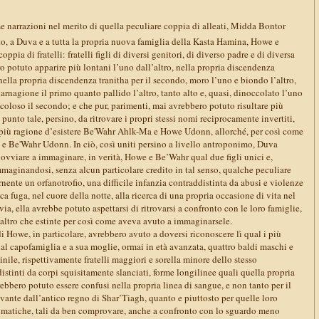
e narrazioni nel merito di quella peculiare coppia di alleati, Midda Bontor
o, a Duva e a tutta la propria nuova famiglia della Kasta Hamina, Howe e
ppia di fratelli: fratelli figli di diversi genitori, di diverso padre e di diversa
 potuto apparire più lontani l’uno dall’altro, nella propria discendenza
 nella propria discendenza tranitha per il secondo, moro l’uno e biondo l’altro,
carnagione il primo quanto pallido l’altro, tanto alto e, quasi, dinoccolato l’uno
scoloso il secondo; e che pur, parimenti, mai avrebbero potuto risultare più
l punto tale, persino, da ritrovare i propri stessi nomi reciprocamente invertiti,
più ragione d’esistere Be'Wahr Ahlk-Ma e Howe Udonn, allorché, per così come
 e Be'Wahr Udonn. In ciò, così uniti persino a livello antroponimo, Duva
ovviare a immaginare, in verità, Howe e Be’Wahr qual due figli unici e,
maginandosi, senza alcun particolare credito in tal senso, qualche peculiare
ernente un orfanotrofio, una difficile infanzia contraddistinta da abusi e violenze
a fuga, nel cuore della notte, alla ricerca di una propria occasione di vita nel
ia, ella avrebbe potuto aspettarsi di ritrovarsi a confronto con le loro famiglie,
tt’altro che estinte per così come aveva avuto a immaginarsele.
i Howe, in particolare, avrebbero avuto a doversi riconoscere lì qual i più
al capofamiglia e a sua moglie, ormai in età avanzata, quattro baldi maschi e
ile, rispettivamente fratelli maggiori e sorella minore dello stesso
distinti da corpi squisitamente slanciati, forme longilinee quali quella propria
ebbero potuto essere confusi nella propria linea di sangue, e non tanto per il
vante dall’antico regno di Shar’Tiagh, quanto e piuttosto per quelle loro
 somatiche, tali da ben comprovare, anche a confronto con lo sguardo meno