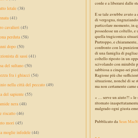
corde e a liberarsi dalle st
tto letale
(38)
E se tale avrebbe avuto a
nnata
(41)
di vergogna, ringraziando 
particolare momento, in qu
ro cavalieri
(45)
possedesse un coltello, e 
quella tragicomica situazi
ona perduta
(58)
Purtroppo, e chiaramente,
anni dopo
(50)
confronto con la punizion
di una famiglia di pagliac
ezionista di sassi
(41)
coltello riposto in un opp
scivolando con mirabile pr
sa del sultano
(50)
sabbiosa a cinque-sei piedi
ezza fra i ghiacci
(54)
Ragione più che sufficient
situazione, nonché di se s
nio nella città del peccato
(49)
ma non certamente carne
a del sapiente
(55)
« … serve un aiuto?! » le 
ritornato inaspettatament
amide nera
(48)
malgrado ogni giusta emoz
e riscatto
(46)
Pubblicato da
Sean Mac
nto mori
(45)
a moglie infedele
(44)