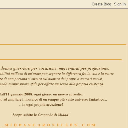
11 gennaio
donna guerriero per vocazione, mercenaria per professione.
abilità nell'uso di un'arma può segnare la differenza fra la vita e la morte
ore di una persona si misura sul numero dei propri avversari uccisi,
ando sempre nuove sfide per offrire un senso alla propria esistenza.
11 gennaio 2008
all'
, ogni giorno un nuovo episodio,
o ad ampliare il mosaico di un sempre più vasto universo fantastico...
... in ogni propria accezione!
Scopri subito le
Cronache di Midda
!
.MIDDASCHRONICLES.COM