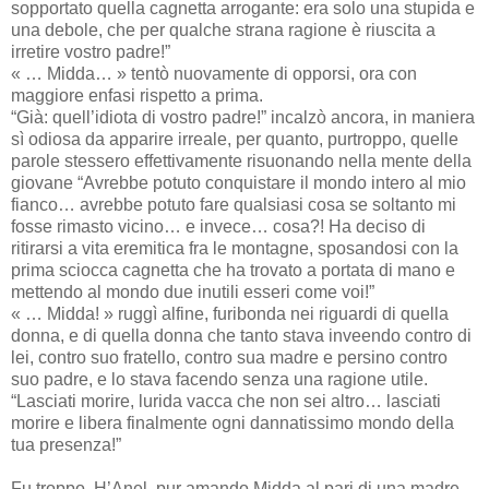
sopportato quella cagnetta arrogante: era solo una stupida e
una debole, che per qualche strana ragione è riuscita a
irretire vostro padre!”
« … Midda… » tentò nuovamente di opporsi, ora con
maggiore enfasi rispetto a prima.
“Già: quell’idiota di vostro padre!” incalzò ancora, in maniera
sì odiosa da apparire irreale, per quanto, purtroppo, quelle
parole stessero effettivamente risuonando nella mente della
giovane “Avrebbe potuto conquistare il mondo intero al mio
fianco… avrebbe potuto fare qualsiasi cosa se soltanto mi
fosse rimasto vicino… e invece… cosa?! Ha deciso di
ritirarsi a vita eremitica fra le montagne, sposandosi con la
prima sciocca cagnetta che ha trovato a portata di mano e
mettendo al mondo due inutili esseri come voi!”
« … Midda! » ruggì alfine, furibonda nei riguardi di quella
donna, e di quella donna che tanto stava inveendo contro di
lei, contro suo fratello, contro sua madre e persino contro
suo padre, e lo stava facendo senza una ragione utile.
“Lasciati morire, lurida vacca che non sei altro… lasciati
morire e libera finalmente ogni dannatissimo mondo della
tua presenza!”
Fu troppo. H’Anel, pur amando Midda al pari di una madre,