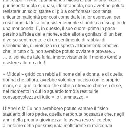
pur rispettandola e, quasi, idolatrandola, non avrebbe potuto
resistere un solo istante di più a confrontarsi con tanta
urticante malignità per così come da lei allor espressa, per
così come da lei allor insistentemente scandita a discapito di
una moribonda. E, in questo, il suo cuore, prima in pace
persino all’idea della morte, ebbe allor a gonfiarsi di un ben
diverso sentimento, e di un sentimento di rabbia, di
risentimento, di violenza in risposta al tradimento emotivo
che, in tutto ciò, non avrebbe potuto ovviare a provare…
… e, spinta da tale furia, improvvisamente il mondo tornò a
esistere attorno a lei!
« Midda! » gridò con rabbia il nome della donna, e di quella
donna che, allora, avrebbe volentieri ucciso con le proprie
mani, e di quella donna che ebbe a ritrovare china su di sé,
nel momento in cui lo sguardo tornò a restituirle
consapevolezza di tutto « Io ti ammazzo! »
H’Anel e M’Eu non avrebbero potuto vantare il fisico
statuario di loro padre, quella nerboruta possanza che, negli
anni della propria giovinezza, lo aveva reso sì celebre
all’interno della pur smisurata moltitudine di mercenari