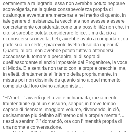
certamente a rallegrarla, essa non avrebbe potuto neppure
sconvolgerla, nella quieta consapevolezza propria di
qualunque avventuriera mercenaria nel merito di quanto, in
tale genere di esistenza, la vecchiaia non avesse a essere
concretamente considerata come una possibilità: non che, in
ciò, si sarebbe potuta considerare felice… ma da ciò a
riconoscersi sconvolta, beh, avrebbe avuto a comportare, da
parte sua, un certo, spiacevole livello di solida ingenuità.
Quanto, allora, non avrebbe potuto tuttavia attendersi
accadesse fu tornare a percepire, al di sopra di
quell’assordante silenzio impostole dal Progenitore, la voce
di Midda. E a sentirla non tanto con le proprie orecchie, ma,
in effetti, direttamente all’interno della propria mente, in
misura poi non dissimile da quanto sino a quel momento
compiuto dal loro divino antagonista…
“H’Anel…” avvertì quella voce richiamarla, inizialmente
fraintendibile qual un sussurro, seppur, in breve tempo
capace di riservarsi maggiore volume, divenendo, in ciò,
decisamente più definito all’interno della propria mente “…
riesci a sentirmi?!” domandò, ora con l’intensità propria di
una normale conversazione.