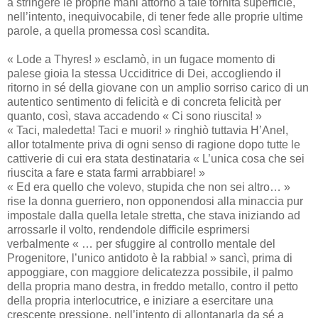
a stringere le proprie mani attorno a tale tornita superficie,
nell’intento, inequivocabile, di tener fede alle proprie ultime
parole, a quella promessa così scandita.
« Lode a Thyres! » esclamò, in un fugace momento di
palese gioia la stessa Ucciditrice di Dei, accogliendo il
ritorno in sé della giovane con un amplio sorriso carico di un
autentico sentimento di felicità e di concreta felicità per
quanto, così, stava accadendo « Ci sono riuscita! »
« Taci, maledetta! Taci e muori! » ringhiò tuttavia H’Anel,
allor totalmente priva di ogni senso di ragione dopo tutte le
cattiverie di cui era stata destinataria « L’unica cosa che sei
riuscita a fare e stata farmi arrabbiare! »
« Ed era quello che volevo, stupida che non sei altro… »
rise la donna guerriero, non opponendosi alla minaccia pur
impostale dalla quella letale stretta, che stava iniziando ad
arrossarle il volto, rendendole difficile esprimersi
verbalmente « … per sfuggire al controllo mentale del
Progenitore, l’unico antidoto è la rabbia! » sancì, prima di
appoggiare, con maggiore delicatezza possibile, il palmo
della propria mano destra, in freddo metallo, contro il petto
della propria interlocutrice, e iniziare a esercitare una
crescente pressione, nell’intento di allontanarla da sé a