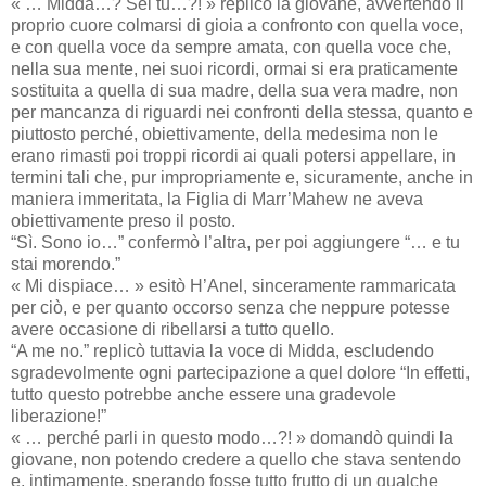
« … Midda…? Sei tu…?! » replicò la giovane, avvertendo il
proprio cuore colmarsi di gioia a confronto con quella voce,
e con quella voce da sempre amata, con quella voce che,
nella sua mente, nei suoi ricordi, ormai si era praticamente
sostituita a quella di sua madre, della sua vera madre, non
per mancanza di riguardi nei confronti della stessa, quanto e
piuttosto perché, obiettivamente, della medesima non le
erano rimasti poi troppi ricordi ai quali potersi appellare, in
termini tali che, pur impropriamente e, sicuramente, anche in
maniera immeritata, la Figlia di Marr’Mahew ne aveva
obiettivamente preso il posto.
“Sì. Sono io…” confermò l’altra, per poi aggiungere “… e tu
stai morendo.”
« Mi dispiace… » esitò H’Anel, sinceramente rammaricata
per ciò, e per quanto occorso senza che neppure potesse
avere occasione di ribellarsi a tutto quello.
“A me no.” replicò tuttavia la voce di Midda, escludendo
sgradevolmente ogni partecipazione a quel dolore “In effetti,
tutto questo potrebbe anche essere una gradevole
liberazione!”
« … perché parli in questo modo…?! » domandò quindi la
giovane, non potendo credere a quello che stava sentendo
e, intimamente, sperando fosse tutto frutto di un qualche