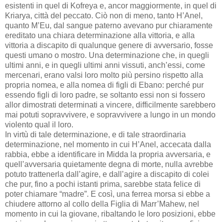
esistenti in quel di Kofreya e, ancor maggiormente, in quel di
Kriarya, città del peccato. Ciò non di meno, tanto H’Anel,
quanto M’Eu, dal sangue paterno avevano pur chiaramente
ereditato una chiara determinazione alla vittoria, e alla
vittoria a discapito di qualunque genere di avversario, fosse
questi umano o mostro. Una determinazione che, in quegli
ultimi anni, e in quegli ultimi anni vissuti, anch’essi, come
mercenari, erano valsi loro molto più persino rispetto alla
propria nomea, e alla nomea di figli di Ebano: perché pur
essendo figli di loro padre, se soltanto essi non si fossero
allor dimostrati determinati a vincere, difficilmente sarebbero
mai potuti sopravvivere, e sopravvivere a lungo in un mondo
violento qual il loro.
In virtù di tale determinazione, e di tale straordinaria
determinazione, nel momento in cui H’Anel, accecata dalla
rabbia, ebbe a identificare in Midda la propria avversaria, e
quell’avversaria quietamente degna di morte, nulla avrebbe
potuto trattenerla dall’agire, e dall’agire a discapito di colei
che pur, fino a pochi istanti prima, sarebbe stata felice di
poter chiamare “madre”. E così, una ferrea morsa si ebbe a
chiudere attorno al collo della Figlia di Marr’Mahew, nel
momento in cui la giovane, ribaltando le loro posizioni, ebbe