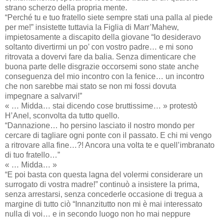
strano scherzo della propria mente.
“Perché tu e tuo fratello siete sempre stati una palla al piede
per me!” insistette tuttavia la Figlia di Marr’Mahew,
impietosamente a discapito della giovane “Io desideravo
soltanto divertirmi un po’ con vostro padre… e mi sono
ritrovata a dovervi fare da balia. Senza dimenticare che
buona parte delle disgrazie occorsemi sono state anche
conseguenza del mio incontro con la fenice… un incontro
che non sarebbe mai stato se non mi fossi dovuta
impegnare a salvarvi!”
« … Midda… stai dicendo cose bruttissime… » protestò
H’Anel, sconvolta da tutto quello.
“Dannazione… ho persino lasciato il nostro mondo per
cercare di tagliare ogni ponte con il passato. E chi mi vengo
a ritrovare alla fine…?! Ancora una volta te e quell’imbranato
di tuo fratello…”
« … Midda… »
“E poi basta con questa lagna del volermi considerare un
surrogato di vostra madre!” continuò a insistere la prima,
senza arrestarsi, senza concederle occasione di tregua a
margine di tutto ciò “Innanzitutto non mi è mai interessato
nulla di voi… e in secondo luogo non ho mai neppure