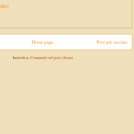
to:
Home page
Post più vecchio
Iscriviti a:
Commenti sul post (Atom)