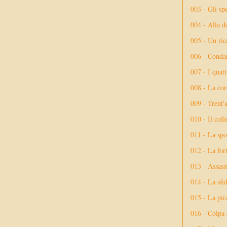
003 - Gli spe
004 - Alla d
005 - Un rica
006 - Conda
007 - I quatt
008 - La cor
009 - Trent'
010 - Il coll
011 - La spo
012 - La fort
013 - Assassi
014 - La sfid
015 - La pir
016 - Colpa 