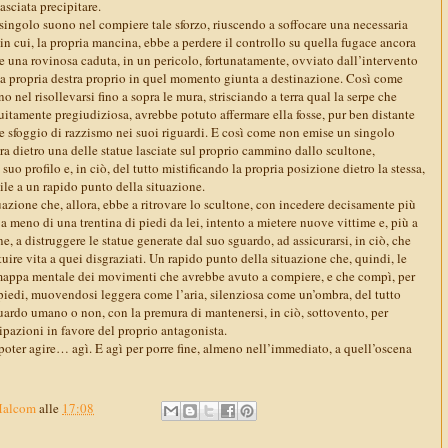
lasciata precipitare.
singolo suono nel compiere tale sforzo, riuscendo a soffocare una necessaria
in cui, la propria mancina, ebbe a perdere il controllo su quella fugace ancora
e una rovinosa caduta, in un pericolo, fortunatamente, ovviato dall’intervento
lla propria destra proprio in quel momento giunta a destinazione. Così come
 nel risollevarsi fino a sopra le mura, strisciando a terra qual la serpe che
uitamente pregiudiziosa, avrebbe potuto affermare ella fosse, pur ben distante
le sfoggio di razzismo nei suoi riguardi. E così come non emise un singolo
ora dietro una delle statue lasciate sul proprio cammino dallo scultone,
uo profilo e, in ciò, del tutto mistificando la propria posizione dietro la stessa,
tile a un rapido punto della situazione.
azione che, allora, ebbe a ritrovare lo scultone, con incedere decisamente più
 a meno di una trentina di piedi da lei, intento a mietere nuove vittime e, più a
ne, a distruggere le statue generate dal suo sguardo, ad assicurarsi, in ciò, che
tuire vita a quei disgraziati. Un rapido punto della situazione che, quindi, le
 mappa mentale dei movimenti che avrebbe avuto a compiere, e che compì, per
 piedi, muovendosi leggera come l’aria, silenziosa come un’ombra, del tutto
uardo umano o non, con la premura di mantenersi, in ciò, sottovento, per
ipazioni in favore del proprio antagonista.
poter agire… agì. E agì per porre fine, almeno nell’immediato, a quell’oscena
Malcom
alle
17:08