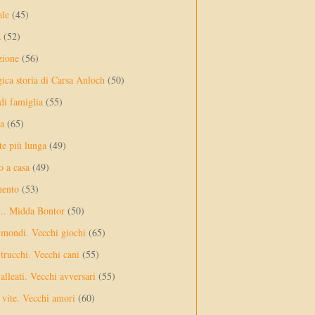
ale
(45)
a
(52)
zione
(56)
gica storia di Carsa Anloch
(50)
 di famiglia
(55)
a
(65)
te più lunga
(49)
o a casa
(49)
mento
(53)
... Midda Bontor
(50)
 mondi. Vecchi giochi
(65)
trucchi. Vecchi cani
(55)
alleati. Vecchi avversari
(55)
vite. Vecchi amori
(60)