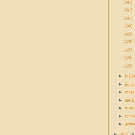
3363
3362
3361
3360
3359
3358
3357
3356
3355
lugli
►
giug
►
magg
►
april
►
marz
►
febbr
►
genn
►
2019
(3
►