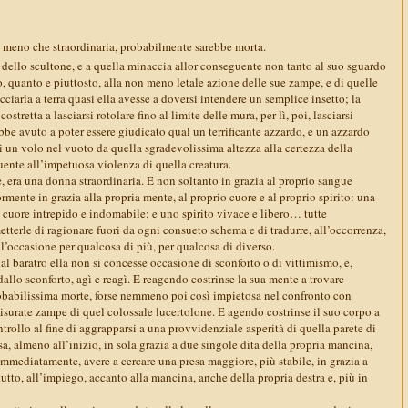
ta meno che straordinaria, probabilmente sarebbe morta.
 dello scultone, e a quella minaccia allor conseguente non tanto al suo sguardo
, quanto e piuttosto, alla non meno letale azione delle sue zampe, e di quelle
ciarla a terra quasi ella avesse a doversi intendere un semplice insetto; la
ostretta a lasciarsi rotolare fino al limite delle mura, per lì, poi, lasciarsi
bbe avuto a poter essere giudicato qual un terrificante azzardo, e un azzardo
 di un volo nel vuoto da quella sgradevolissima altezza alla certezza della
nte all’impetuosa violenza di quella creatura.
 era una donna straordinaria. E non soltanto in grazia al proprio sangue
mente in grazia alla propria mente, al proprio cuore e al proprio spirito: una
 cuore intrepido e indomabile; e uno spirito vivace e libero… tutte
metterle di ragionare fuori da ogni consueto schema e di tradurre, all’occorrenza,
l’occasione per qualcosa di più, per qualcosa di diverso.
l baratro ella non si concesse occasione di sconforto o di vittimismo, e,
dallo sconforto, agì e reagì. E reagendo costrinse la sua mente a trovare
robabilissima morte, forse nemmeno poi così impietosa nel confronto con
isurate zampe di quel colossale lucertolone. E agendo costrinse il suo corpo a
rollo al fine di aggrapparsi a una provvidenziale asperità di quella parete di
a, almeno all’inizio, in sola grazia a due singole dita della propria mancina,
immediatamente, avere a cercare una presa maggiore, più stabile, in grazia a
attutto, all’impiego, accanto alla mancina, anche della propria destra e, più in