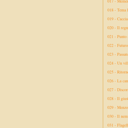
017 - Meme
018 - Tema l
019 - Caccia
020 - Il reg
021 - Punto 
022 - Futuro
023 - Passat
024 - Un vil
025 - Ritorno
026 - La ca
027 - Discor
028 - Il giu
029 - Menzog
030 - Il nem
031 - Flagel