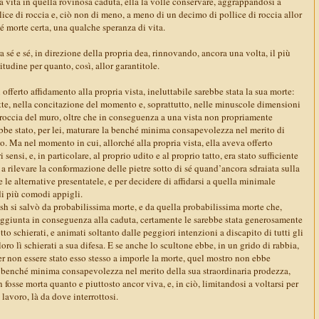
 la vita in quella rovinosa caduta, ella la volle conservare, aggrappandosi a
ce di roccia e, ciò non di meno, a meno di un decimo di pollice di roccia allor
hé morte certa, una qualche speranza di vita.
 sé e sé, in direzione della propria dea, rinnovando, ancora una volta, il più
itudine per quanto, così, allor garantitole.
offerto affidamento alla propria vista, ineluttabile sarebbe stata la sua morte:
otte, nella concitazione del momento e, soprattutto, nelle minuscole dimensioni
a roccia del muro, oltre che in conseguenza a una vista non propriamente
ebbe stato, per lei, maturare la benché minima consapevolezza nel merito di
o. Ma nel momento in cui, allorché alla propria vista, ella aveva offerto
i sensi, e, in particolare, al proprio udito e al proprio tatto, era stato sufficiente
e a rilevare la conformazione delle pietre sotto di sé quand’ancora sdraiata sulla
 le alternative presentatele, e per decidere di affidarsi a quella minimale
di più comodi appigli.
sh si salvò da probabilissima morte, e da quella probabilissima morte che,
ggiunta in conseguenza alla caduta, certamente le sarebbe stata generosamente
sotto schierati, e animati soltanto dalle peggiori intenzioni a discapito di tutti gli
loro lì schierati a sua difesa. E se anche lo scultone ebbe, in un grido di rabbia,
per non essere stato esso stesso a imporle la morte, quel mostro non ebbe
 benché minima consapevolezza nel merito della sua straordinaria prodezza,
fosse morta quanto e piuttosto ancor viva, e, in ciò, limitandosi a voltarsi per
 lavoro, là da dove interrottosi.