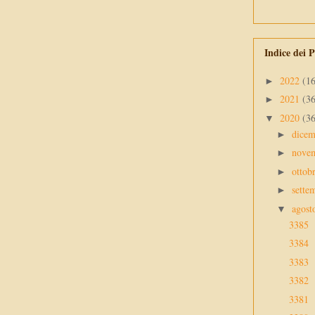
Indice dei P
2022
(1
►
2021
(3
►
2020
(3
▼
dice
►
nove
►
ottob
►
sette
►
agos
▼
3385
3384
3383
3382
3381