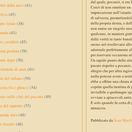
dal quale, pocanzi, si era 
ttri della nave
(41)
Cercò di non emettere un 
imprecazione nell’istante 
eriva
(45)
di salvezza, promettendol
della propria destra, e de
tto letale
(38)
non emise un singolo suono
nnata
(41)
qualcuno, in maniera grat
dalla verità in tanto bana
ro cavalieri
(45)
suono nel risollevarsi all
aderendo perfettamente al s
ona perduta
(58)
per riservarsi occasione u
anni dopo
(50)
Un rapido punto della situ
pacato rispetto a pocanzi,
ezionista di sassi
(41)
sfregio che per altra ragio
nulla potesse avere a resti
sa del sultano
(50)
ebbe a offrire una chiara
coprire quella trentina di
ezza fra i ghiacci
(54)
invisibile a qualunque sg
nio nella città del peccato
(49)
ovviare a spiacevoli antic
E solo quando fu certa di 
a del sapiente
(55)
minaccia.
amide nera
(48)
Pubblicato da
Sean Mac
e riscatto
(46)