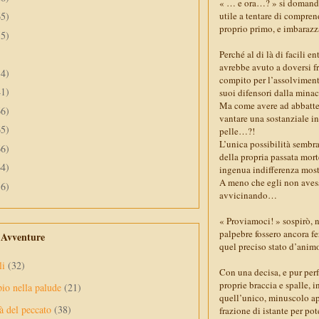
« … e ora…? » si domandò
utile a tentare di compren
65)
proprio primo, e imbaraz
55)
Perché al di là di facili e
avrebbe avuto a doversi fr
34)
compito per l’assolviment
41)
suoi difensori dalla minac
Ma come avere ad abbattere
66)
vantare una sostanziale in
65)
pelle…?!
L’unica possibilità sembr
66)
della propria passata mort
64)
ingenua indifferenza most
A meno che egli non avesse
56)
avvicinando…
« Proviamoci! » sospirò, n
palpebre fossero ancora f
e Avventure
quel preciso stato d’anim
li
(32)
Con una decisa, e pur perf
proprie braccia e spalle, i
pio nella palude
(21)
quell’unico, minuscolo ap
à del peccato
(38)
frazione di istante per pot