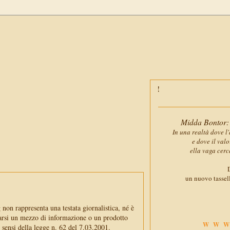
Midda Bontor: 
In una realtà dove l'
e dove il val
ella vaga cerc
D
un nuovo tassell
non rappresenta una testata giornalistica, né è
arsi un mezzo di informazione o un prodotto
WWW
i sensi della legge n. 62 del 7.03.2001.