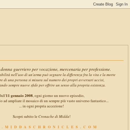
11 gennaio
donna guerriero per vocazione, mercenaria per professione.
abilità nell'uso di un'arma può segnare la differenza fra la vita e la morte
ore di una persona si misura sul numero dei propri avversari uccisi,
ando sempre nuove sfide per offrire un senso alla propria esistenza.
11 gennaio 2008
all'
, ogni giorno un nuovo episodio,
o ad ampliare il mosaico di un sempre più vasto universo fantastico...
... in ogni propria accezione!
Scopri subito le
Cronache di Midda
!
.MIDDASCHRONICLES.COM