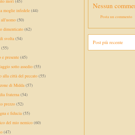
nto mori
(45)
Nessun commen
a moglie infedele
(44)
Posta un commento
 all'uomo
(50)
no dimenticato
(62)
di svolta
(54)
Post più recente
(55)
o e presente
(45)
laggio sotto assedio
(55)
 alla città del peccato
(55)
nzone di Midda
(57)
dia fraterna
(54)
sto prezzo
(52)
na e fiducia
(55)
ico del mio nemico
(60)
lo
(47)