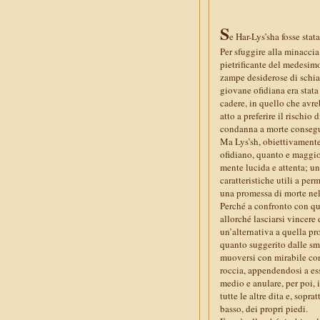
S
e Har-Lys’sha fosse sta
Per sfuggire alla minaccia
pietrificante del medesimo
zampe desiderose di schiac
giovane ofidiana era stata c
cadere, in quello che avre
atto a preferire il rischio
condanna a morte consegue
Ma Lys’sh, obiettivamente,
ofidiano, quanto e maggior
mente lucida e attenta; un
caratteristiche utili a per
una promessa di morte nel
Perché a confronto con qua
allorché lasciarsi vincere 
un’alternativa a quella p
quanto suggerito dalle sm
muoversi con mirabile cont
roccia, appendendosi a ess
medio e anulare, per poi, 
tutte le altre dita e, sopr
basso, dei propri piedi.