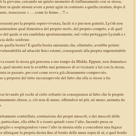
 la giovane, cercando un quieto momento di riallineamento con se stessa,
dere in quale misura avere a poter agire in contrasto a quella creatura, dopo il
zante, insuccesso « … come lo fermo…?! »
ntusiasmi per la propria sopravvivenza, facili sì e pur non gratuiti, Lys’sh non
aintendere qual dimentica del proprio ruolo, del proprio compito, e di quel
o del quale si era candidata spontaneamente, nel voler proteggere Lysiath e i
cia dello scultone.
 quella bestia? E quella bestia smisurata che, oltretutto, avrebbe potuto
vulnerabilità ad attacchi fisici esterni, conseguenti alla propria impenetrabile
ava essere la stessa già percorsa a suo tempo da Midda. Eppure, non dimentico
e, quel mostro non le avrebbe mai permesso di avvicinarsi a lui con la stessa,
rata in passato, per così come aveva già chiaramente comprovato.
 a proporsi del tutto inconsapevole del fatto che ella si stesse a lui
on levando gli occhi al cielo soltanto in conseguenza al fatto che le proprie
ermamente chiuse, e, ciò non di meno, offrendosi né più, né meno, animata da
o.
ettamente controllata, contrazione dei propri muscoli, e dei muscoli delle
n particolare, ella ebbe lì a issarsi quindi verso l’alto, facendo presa su
piglio e sospingendosi verso l’alto in misura utile a concedersi una fugace
er allungare la propria destra fino al bordo delle mura sopra di sé, e quel bordo