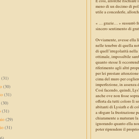
E così, allorché rischiare
meno di un decimo di polli
utile a concederle, allorc
« … grazie… » sussurrò fra
sincero sentimento di grat
Ovviamente, avesse ella lì 
nelle tenebre di quella n
di quell’irregolarità nell
ottimale, impossibile sar
quanto stesse lì occorrend
riferimento agli altri propr
per lei prestare attenzion
o
(31)
cima del muro per cogliere
imperfezione, in assenza 
no
(30)
Così facendo, quindi, Lys’
io
(31)
anche ove non fosse sopra
offerta da tutti coloro lì 
e
(30)
abitanti di Lysiath e di co
o
(31)
a sfogare la frustrazione 
chiaramente a maturare la
aio
(29)
ignorando quanto ella non 
aio
(31)
poter riprendere il proprio
66)