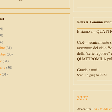
ost
News & Comunicazion
69)
E siamo a... QUAT
60)
66)
Cioè... tecnicamente s
avventure del ciclo
Re
mbre
(31)
della "serie regolare" 
mbre
(30)
QUATTROMILA pubbli
re
(31)
mbre
(30)
Grazie a tutti!
to
(31)
Sean, 18 giugno 2022
3377
Avventura
064 - Midda co