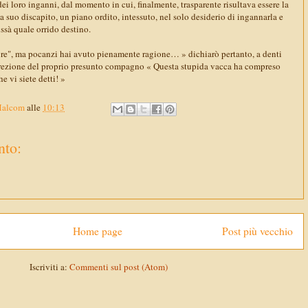
ei loro inganni, dal momento in cui, finalmente, trasparente risultava essere la
 suo discapito, un piano ordito, intessuto, nel solo desiderio di ingannarla e
issà quale orrido destino.
ore", ma pocanzi hai avuto pienamente ragione… » dichiarò pertanto, a denti
n direzione del proprio presunto compagno « Questa stupida vacca ha compreso
e vi siete detti! »
Malcom
alle
10:13
to:
Home page
Post più vecchio
Iscriviti a:
Commenti sul post (Atom)