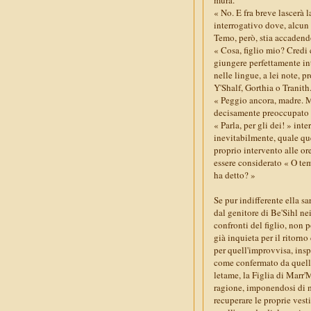
« No. E fra breve lascerà 
interrogativo dove, alcun
Temo, però, stia accaden
« Cosa, figlio mio? Credi 
giungere perfettamente int
nelle lingue, a lei note, 
Y'Shalf, Gorthia o Tranith
« Peggio ancora, madre. Mo
decisamente preoccupato «
« Parla, per gli dei! » in
inevitabilmente, quale que
proprio intervento alle or
essere considerato « O te
ha detto? »
Se pur indifferente ella s
dal genitore di Be'Sihl ne
confronti del figlio, non 
già inquieta per il ritorn
per quell'improvvisa, ins
come confermato da quello
letame, la Figlia di Marr
ragione, imponendosi di ma
recuperare le proprie vest