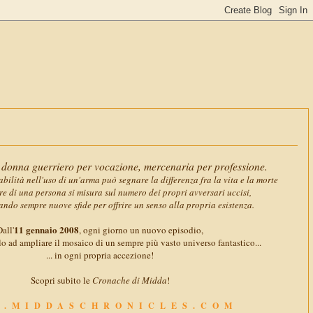
11 gennaio 
donna guerriero per vocazione, mercenaria per professione.
abilità nell'uso di un'arma può segnare la differenza fra la vita e la morte
ore di una persona si misura sul numero dei propri avversari uccisi,
ando sempre nuove sfide per offrire un senso alla propria esistenza.
11 gennaio 2008
all'
, ogni giorno un nuovo episodio,
o ad ampliare il mosaico di un sempre più vasto universo fantastico...
... in ogni propria accezione!
Scopri subito le
Cronache di Midda
!
.MIDDASCHRONICLES.COM