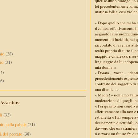
quell'assurdo dialogo, in g
lei precedentemente formu
inattesa follia, così viole
« Dopo quello che mi ha r
rivelasse effettivamente i
negando la sicurezza dimo
momenti di lucidità, nei qu
raccontato di aver assistit
realtà propria di tutto il 
aio
(28)
maggiore chiarezza, riserv
linguaggio da lui adoperato
aio
(31)
mia donna. »
64)
« Donna… vacca… identico
precedentemente espresso, 
56)
contrasto del soggetto di 
una di noi… »
« Madre! » richiamò l'altr
moderazione di quegli int
e Avventure
« Per quanto non condivida
effettivamente ella non è 
li
(32)
estraneità « Hai sempre av
decisamente discutibili, co
pio nella palude
(21)
davvero che una straniera 
riservarsi un futuro fra di
à del peccato
(38)