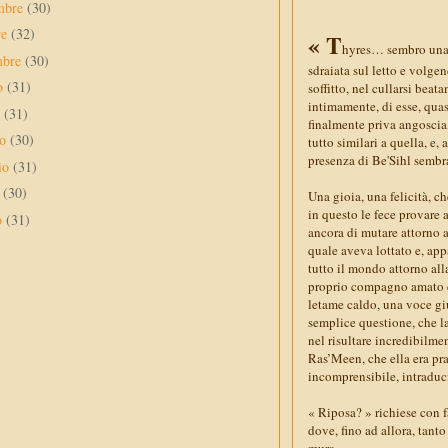
mbre
(30)
re
(32)
« T
hyres… sembro una v
mbre
(30)
sdraiata sul letto e volgen
to
(31)
soffitto, nel cullarsi bea
intimamente, di esse, qua
o
(31)
finalmente priva angoscia
no
(30)
tutto similari a quella, e, 
presenza di Be'Sihl sembra
io
(31)
e
(30)
Una gioia, una felicità, c
in questo le fece provare 
o
(31)
ancora di mutare attorno a
quale aveva lottato e, app
tutto il mondo attorno all
proprio compagno amato er
letame caldo, una voce g
semplice questione, che la
nel risultare incredibilme
Ras’Meen, che ella era pra
incomprensibile, intraduc
« Riposa? » richiese con f
dove, fino ad allora, tant
mura.