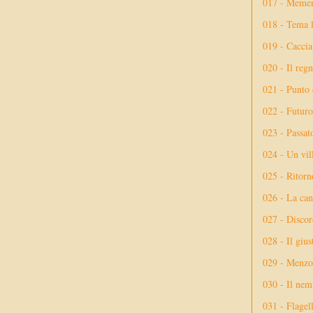
017 - Meme
018 - Tema l
019 - Caccia
020 - Il reg
021 - Punto 
022 - Futuro
023 - Passat
024 - Un vil
025 - Ritorno
026 - La ca
027 - Discor
028 - Il giu
029 - Menzog
030 - Il nem
031 - Flagel