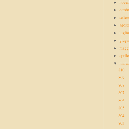
nove
►
ottob
►
sette
►
agos
►
lugli
►
giug
►
magg
►
april
►
marz
▼
810
809
808
807
806
805
804
803