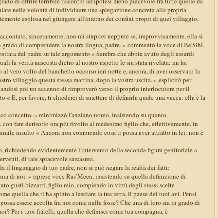
rado di offrire terribile riscontro all'ipotesi meno piacevole fra tutte quelle da
late nella volontà di individuare una spiegazione concreta alla propria
ntemente esplosa nel giungere all'interno dei confini propri di quel villaggio.
accontato, sinceramente, non mi stupirei neppure se, improvvisamente, ella si
n grado di comprendere la nostra lingua, padre. » commentò la voce di Be'Sihl,
strata dal padre su tale argomento « Sembra che abbia avuto degli assurdi
ali la verità nascosta dietro al nostro aspetto le sia stata rivelata: mi ha
o al vero volto del banchetto occorso ieri notte e, ancora, di aver osservato la
nostro villaggio questa stessa mattina, dopo la vostra uscita. » esplicitò per
andosi poi un accenno di rimproverò verso il proprio interlocutore per il
 « E, per favore, ti chiederei di smettere di definirla quale una vacca: ella è la
 concetto. » minimizzò l'anziano uomo, insistendo su quanto
con fare derisorio ora più rivolto al medesimo figlio che, effettivamente, in
simile insulto « Ancora non comprendo cosa ti possa aver attratto in lei: non è
o, richiedendo evidentemente l'intervento della seconda figura genitoriale a
erventi, di tale spiacevole sarcasmo.
 il linguaggio di tuo padre, non si può negare la realtà dei fatti:
una di noi. » riprese voce Ras’Meen, insistendo su quella definizione di
uto gusti bizzarri, figlio mio, compiendo in virtù degli stessi scelte
me quella che ti ha spinto a lasciare la tua terra, il paese dei tuoi avi. Pensi
possa essere accolta fra noi come nulla fosse? Che una di loro sia in grado di
 noi? Per i tuoi fratelli, quella che definisci come tua compagna, è