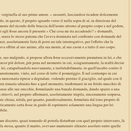
erginella al suo primo amore. » sussurrò, lasciandosi ricadere dolcemente
do, in questo, il proprio sguardo verso il nulla sopra di sé, in direzione del
tamente del ricordo delle braccia dell'uomo attorno al proprio corpo e nel godere,
si egli fosse ancora lì presente « Che cosa mi sta accadendo? » domandò,
, senza lo stesso patema che l'aveva dominata nel confronto con domande del
anzi, assolutamente lieta di porsi un tale interrogativo, per l'effetto che la
va offrire al suo animo, alla sua mente, al suo cuore e a tutto il suo corpo.
he, suo malgrado, si propose allora forse eccessivamente prematura in lei, e che
ancor più dolore, più pena nel momento in cui, sciaguratamente, la realtà decise
 lei, catapultandola nuovamente, e ineluttabilmente, in quell'incubo contro il
arentemente, vinto, nel corso di tutto il pomeriggio. E nel contempo in cui
a mercenaria riprese a degradare, vedendo persino il giaciglio, sul quale con il
a rimasta sdraiata fino a quel momento, trasformarsi in un fetido mucchio di
iunse alle sue orecchie, formulando una banale domanda, dando spazio a una
 ritrovò, nel proprio affermarsi, assolutamente stupita, sinceramente sorpresa,
nte chiara, nitida, per quanto, paradossalmente, formulata dal tono proprio di
ticamente certa fosse in grado di esprimersi solamente una lingua per lei
ibile.
are discreto, quasi temendo di poterla disturbare con quel proprio intervento, là
o la stessa, quanto il marito, avevano mantenuto silenzio assoluto entro quelle