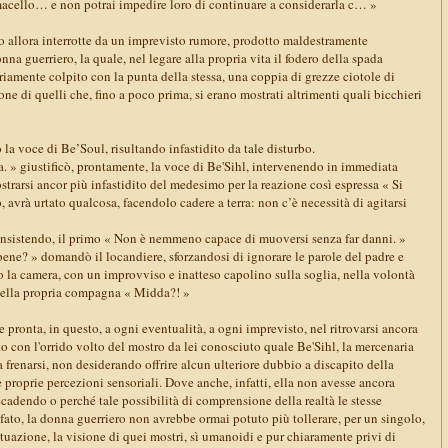
acello… e non potrai impedire loro di continuare a considerarla c… »
no allora interrotte da un imprevisto rumore, prodotto maldestramente
nna guerriero, la quale, nel legare alla propria vita il fodero della spada
iamente colpito con la punta della stessa, una coppia di grezze ciotole di
one di quelli che, fino a poco prima, si erano mostrati altrimenti quali bicchieri
 la voce di Be’Soul, risultando infastidito da tale disturbo.
a. » giustificò, prontamente, la voce di Be'Sihl, intervenendo in immediata
ostrarsi ancor più infastidito del medesimo per la reazione così espressa « Si
, avrà urtato qualcosa, facendolo cadere a terra: non c’è necessità di agitarsi
 insistendo, il primo « Non è nemmeno capace di muoversi senza far danni. »
e? » domandò il locandiere, sforzandosi di ignorare le parole del padre e
 la camera, con un improvviso e inatteso capolino sulla soglia, nella volontà
o della propria compagna « Midda?! »
 pronta, in questo, a ogni eventualità, a ogni imprevisto, nel ritrovarsi ancora
o con l'orrido volto del mostro da lei conosciuto quale Be'Sihl, la mercenaria
 a frenarsi, non desiderando offrire alcun ulteriore dubbio a discapito della
e proprie percezioni sensoriali. Dove anche, infatti, ella non avesse ancora
ccadendo o perché tale possibilità di comprensione della realtà le stesse
ato, la donna guerriero non avrebbe ormai potuto più tollerare, per un singolo,
situazione, la visione di quei mostri, sì umanoidi e pur chiaramente privi di