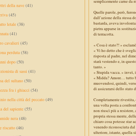
semplicemente carne da m
ttri della nave
(41)
Quelle parole, però, furo
eriva
(45)
dall’azione della stessa do
bastarda, aveva involontar
tto letale
(38)
pietra apparse in sostituzi
nnata
(41)
di terracotta.
ro cavalieri
(45)
« Cosa è stato?! » esclamò
« Vi ho detto che è svegli
ona perduta
(58)
risposta al padre, nel dim
starà vestendo e, in questo
anni dopo
(50)
tanto. »
ezionista di sassi
(41)
« Stupida vacca. » inveì,
« Midda? Amore… tutto ben
sa del sultano
(50)
muovendosi, quindi, verso
di assicurarsi dello stat
ezza fra i ghiacci
(54)
nio nella città del peccato
(49)
Completamente rivestita, e
una volta posta a confront
a del sapiente
(55)
non riuscì più a resistere,
propria stessa mente, dell
amide nera
(48)
chiaro cosa potesse star a
venendo riconosciuta dal f
e riscatto
(46)
ulteriore, istante, quella 