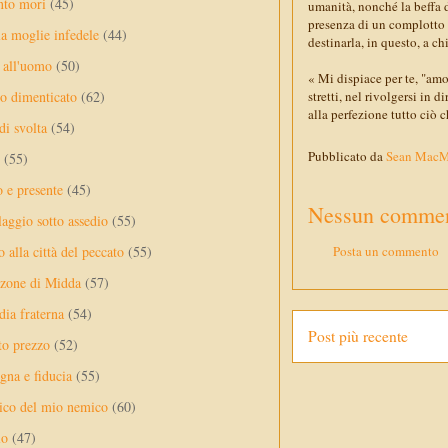
nto mori
(45)
umanità, nonché la beffa d
presenza di un complotto a
a moglie infedele
(44)
destinarla, in questo, a ch
 all'uomo
(50)
« Mi dispiace per te, "am
stretti, nel rivolgersi i
no dimenticato
(62)
alla perfezione tutto ciò ch
di svolta
(54)
Pubblicato da
Sean Mac
(55)
o e presente
(45)
Nessun commen
laggio sotto assedio
(55)
Posta un commento
 alla città del peccato
(55)
nzone di Midda
(57)
dia fraterna
(54)
Post più recente
sto prezzo
(52)
na e fiducia
(55)
ico del mio nemico
(60)
lo
(47)