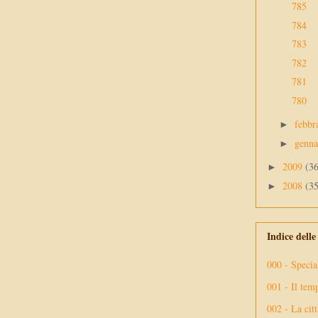
785
784
783
782
781
780
febbr
►
genn
►
2009
(3
►
2008
(3
►
Indice dell
000 - Specia
001 - Il tem
002 - La citt