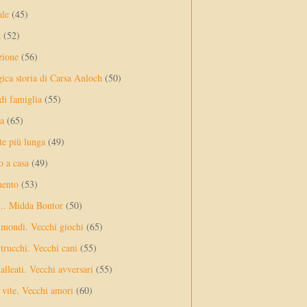
ale
(45)
a
(52)
zione
(56)
gica storia di Carsa Anloch
(50)
 di famiglia
(55)
a
(65)
te più lunga
(49)
o a casa
(49)
mento
(53)
... Midda Bontor
(50)
 mondi. Vecchi giochi
(65)
trucchi. Vecchi cani
(55)
alleati. Vecchi avversari
(55)
vite. Vecchi amori
(60)