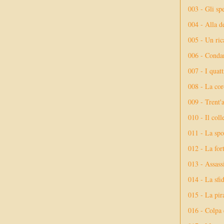
003 - Gli spe
004 - Alla d
005 - Un rica
006 - Conda
007 - I quatt
008 - La cor
009 - Trent'
010 - Il coll
011 - La spo
012 - La fort
013 - Assassi
014 - La sfid
015 - La pir
016 - Colpa 