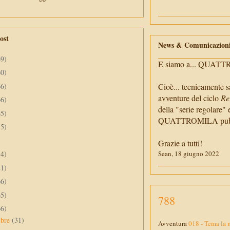
ost
News & Comunicazion
69)
E siamo a... QUAT
60)
66)
Cioè... tecnicamente s
avventure del ciclo
Re
66)
della "serie regolare" 
65)
QUATTROMILA pubbli
55)
Grazie a tutti!
34)
Sean, 18 giugno 2022
41)
66)
65)
788
66)
mbre
(31)
Avventura
018 - Tema la 