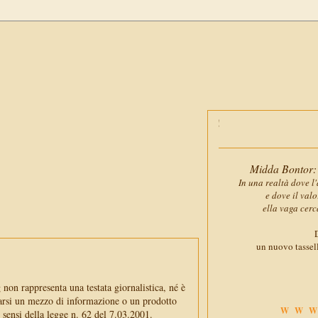
Midda Bontor: 
In una realtà dove l'
e dove il val
ella vaga cerc
D
un nuovo tassell
non rappresenta una testata giornalistica, né è
arsi un mezzo di informazione o un prodotto
WWW
i sensi della legge n. 62 del 7.03.2001.