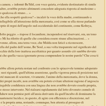
la camera. » informò Be'Sihl, con voce quieta, evidente destinatario di simile
 altro, avrebbe potuto altrimenti concedere adeguata risposta al medesimo «
do qualcosa di strano… »
che ella sospetti qualcosa? » incalzò la voce della madre, continuando a
ellegibile all'attenzione della mercenaria, così come se ella stesse parlando
proprie di regni dell'angolo sud-occidentale del continente, come Kofreya,
.
lto peggio. » rispose il locandiere, incupendosi nel riservarsi, ora, un tono
 Mi ha riferito di quelle che considera essere strane allucinazioni… »
tervenne, allora, una terza voce, che Midda non faticò a riconoscere,
lla del padre dell’uomo, Be’Soul, a sua volta trasparente nel significato del
ecchie della loro inattesa ascoltatrice per quanto assurdo ciò sarebbe dovuto
mi che quella vacca ignorante possa comprendere le nostre parole? Che cosa ti
arebbe allora potuta restare nel confronto con lo spiacevole termine adoperato
i suoi riguardi, quell'ultima asserzione, quella vigorosa presa di posizione nei
poté mancare di scuotere, vivamente, l'animo della mercenaria, dove la donna,
o dei propri incubi, non avrebbe ora potuto evitare ulteriore ragione d’angoscia
piegabile confidenza con una lingua che non avrebbe dovuto esserle propria,
 stesso intervento. Nel rialzarsi rapidamente dal letto divenuto cumulo di
'Mahew non permise però all'ansia derivante da quell'incubo di dominarne la
ntenersi lucida e, in questo, di agire con efficienza e discrezione, nel
i e la propria arma, restando, comunque, ben attenta al proseguo di