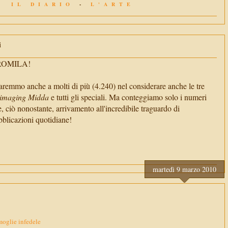
IL DIARIO
-
L'ARTE
i
TROMILA!
aremmo anche a molti di più (4.240) nel considerare anche le tre
imaging Midda
e tutti gli speciali. Ma conteggiamo solo i numeri
e, ciò nonostante, arrivamento all'incredibile traguardo di
cazioni quotidiane!
martedì 9 marzo 2010
moglie infedele