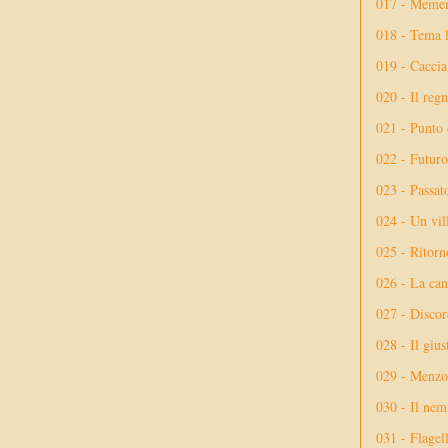
017 - Meme
018 - Tema l
019 - Caccia
020 - Il reg
021 - Punto 
022 - Futuro
023 - Passat
024 - Un vil
025 - Ritorno
026 - La ca
027 - Discor
028 - Il giu
029 - Menzog
030 - Il nem
031 - Flagel