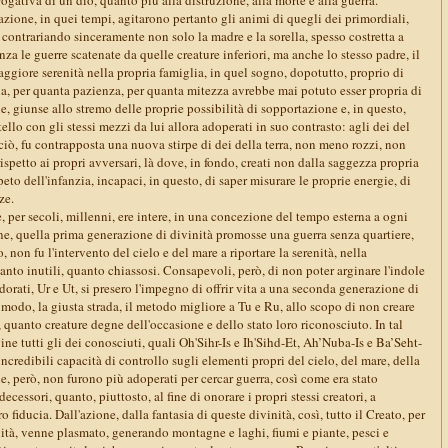
azione, in quei tempi, agitarono pertanto gli animi di quegli dei primordiali,
, contrariando sinceramente non solo la madre e la sorella, spesso costretta a
nza le guerre scatenate da quelle creature inferiori, ma anche lo stesso padre, il
ggiore serenità nella propria famiglia, in quel sogno, dopotutto, proprio di
ia, per quanta pazienza, per quanta mitezza avrebbe mai potuto esser propria di
fine, giunse allo stremo delle proprie possibilità di sopportazione e, in questo,
tello con gli stessi mezzi da lui allora adoperati in suo contrasto: agli dei del
iò, fu contrapposta una nuova stirpe di dei della terra, non meno rozzi, non
ispetto ai propri avversari, là dove, in fondo, creati non dalla saggezza propria
eto dell'infanzia, incapaci, in questo, di saper misurare le proprie energie, di
ze.
 e, per secoli, millenni, ere intere, in una concezione del tempo esterna a ogni
ne, quella prima generazione di divinità promosse una guerra senza quartiere,
 non fu l'intervento del cielo e del mare a riportare la serenità, nella
tanto inutili, quanto chiassosi. Consapevoli, però, di non poter arginare l'indole
adorati, Ur e Ut, si presero l'impegno di offrir vita a una seconda generazione di
l modo, la giusta strada, il metodo migliore a Tu e Ru, allo scopo di non creare
, quanto creature degne dell'occasione e dello stato loro riconosciuto. In tal
ne tutti gli dei conosciuti, quali Oh'Sihr-Is e Ih'Sihd-Et, Ah’Nuba-Is e Ba’Seht-
 incredibili capacità di controllo sugli elementi propri del cielo, del mare, della
he, però, non furono più adoperati per cercar guerra, così come era stato
ecessori, quanto, piuttosto, al fine di onorare i propri stessi creatori, a
o fiducia. Dall'azione, dalla fantasia di queste divinità, così, tutto il Creato, per
tà, venne plasmato, generando montagne e laghi, fiumi e piante, pesci e