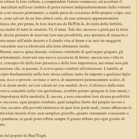
si estinse la loro cultura, a comprendere l'errore commesso, ad accettare il
 macchiati nell'aver creduto di poter esistere indipendentemente dalla volontà
ie a tal sincero pentimento, a simile presa di coscienza delle proprie colpe, essi
, esser salvati da un fato altresì certo, da una sentenza apparentemente
enza che, per prima, fu loro riservata da Ha'Piih-Is, divinità della fertilità,
sa madre di tutte le creature, Ut, il mare. Tale dio, mossosi a pietà per la triste
gh, decise pertanto di riservare loro una possibilità, una speranza di rinascita e
ria mano sull'arido deserto e lì dando vita al fiume e ai suoi tre maggiori
concedere nuova ubertosità alla terra altrimenti sterile.
affluenti, nuova spina dorsale, colonna vertebrale di quel regno piagato, gli
pettatamente, riservarsi una nuova occasione di futuro, ancora una volta in
i, consapevoli della loro presenza e della loro importanza, ma ormai non più
unzione che, in passato, li aveva quasi condotti all'estinzione. L'umiltà, al
cipio fondamentale nella loro stessa cultura, tanto da imporre a qualsiasi figlio
na, ricco o povero, sovrano o servo, di mantenersi perennemente scalzo, di
i in alcun modo, né con calzari né con sandali, dove, il distacco dalla terra
ccessiva comodità nella vita quotidiana, avrebbe potuto spingere le loro menti, i
l'importanza della modestia. E, ancora, a non concedere loro alcuna possibilità
o successo, ogni proprio risultato, qual semplice frutto del proprio lavoro e
na, accanto alla povertà intrinseca di quei loro piedi nudi, venne affiancata la
articolare monile d'oro, non semplice gioiello, quanto ornamento consacrato a
o pantheon, ai quali poter offrire sempre il giusto tributo per ogni giorno di
ato.
gini del popolo di Shar'Tiagh.