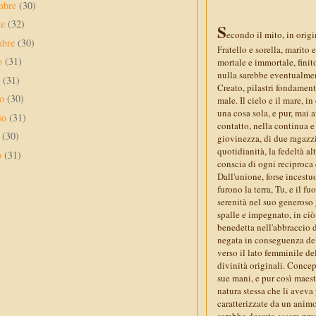
mbre
(30)
re
(32)
S
econdo il mito, in origin
mbre
(30)
Fratello e sorella, marito
to
(31)
mortale e immortale, finit
nulla sarebbe eventualment
o
(31)
Creato, pilastri fondamenta
no
(30)
male. Il cielo e il mare, 
una cosa sola, e pur, mai 
io
(31)
contatto, nella continua e 
e
(30)
giovinezza, di due ragazzi 
quotidianità, la fedeltà al
o
(31)
conscia di ogni reciproca 
Dall'unione, forse incestuos
furono la terra, Tu, e il 
serenità nel suo generoso 
spalle e impegnato, in ciò,
benedetta nell'abbraccio d
negata in conseguenza dell
verso il lato femminile del
divinità originali. Concep
sue mani, e pur così maesto
natura stessa che li aveva
caratterizzate da un animo
sarebbe dovuta essere prer