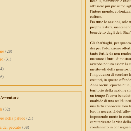
uccelli, mammiferi e inset
all'essere più prossimo agli
l'intero mondo, colonizzand
culture.
Fra tutte le nazioni, solo 
propria natura, mantenend
benedetto dagli dei: Shar
Gli shar'tiaghi, per quant
dei per l'adorazione offert
aio
(28)
tanto fertile da non rende
maturare i frutti, dimostr
aio
(31)
avrebbe potuto essere la s
64)
meritevoli della generosità
l’impudenza di scordare le
56)
creatori, in questo offend
Anni oscuri, epoche buie, 
territorio della nazione sh
un tempo l'aveva benedett
e Avventure
morbide di una realtà intri
mai fatto conoscere loro la
li
(32)
loro la necessità dell'all
imponendo morte in contra
pio nella palude
(21)
caratterizzato la vita dell
condannato in conseguenza
à del peccato
(38)