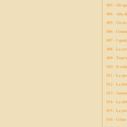
003 - Gli spe
004 - Alla d
005 - Un rica
006 - Conda
007 - I quatt
008 - La cor
009 - Trent'
010 - Il coll
011 - La spo
012 - La fort
013 - Assassi
014 - La sfid
015 - La pir
016 - Colpa 