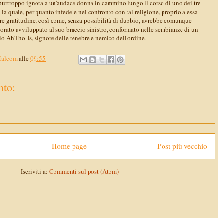
, purtroppo ignota a un'audace donna in cammino lungo il corso di uno dei tre
, la quale, per quanto infedele nel confronto con tal religione, proprio a essa
e gratitudine, così come, senza possibilità di dubbio, avrebbe comunque
dorato avviluppato al suo braccio sinistro, conformato nelle sembianze di un
dio Ah'Pho-Is, signore delle tenebre e nemico dell'ordine.
Malcom
alle
09:55
to:
Home page
Post più vecchio
Iscriviti a:
Commenti sul post (Atom)