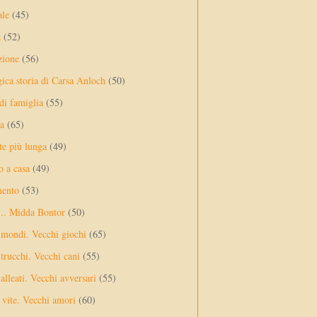
ale
(45)
a
(52)
zione
(56)
gica storia di Carsa Anloch
(50)
 di famiglia
(55)
a
(65)
te più lunga
(49)
o a casa
(49)
mento
(53)
... Midda Bontor
(50)
 mondi. Vecchi giochi
(65)
trucchi. Vecchi cani
(55)
alleati. Vecchi avversari
(55)
vite. Vecchi amori
(60)