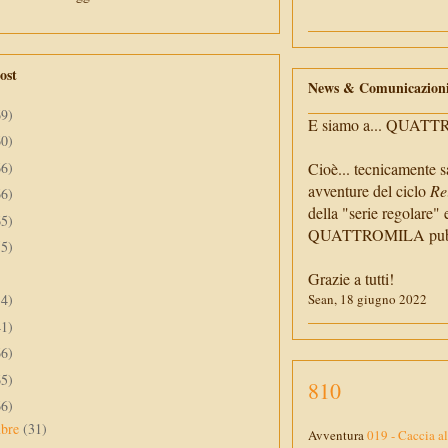
ost
News & Comunicazion
69)
E siamo a... QUAT
60)
66)
Cioè... tecnicamente s
avventure del ciclo
Re
66)
della "serie regolare" 
65)
QUATTROMILA pubbli
55)
Grazie a tutti!
34)
Sean, 18 giugno 2022
41)
66)
65)
810
66)
mbre
(31)
Avventura
019 - Caccia a