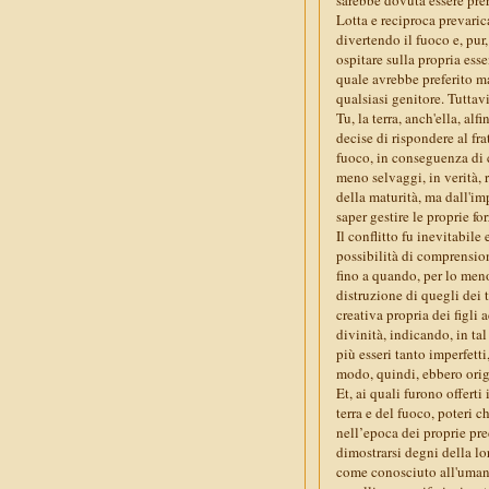
Lotta e reciproca prevaric
divertendo il fuoco e, pur
ospitare sulla propria esse
quale avrebbe preferito ma
qualsiasi genitore. Tuttav
Tu, la terra, anch'ella, al
decise di rispondere al fra
fuoco, in conseguenza di c
meno selvaggi, in verità, r
della maturità, ma dall'imp
saper gestire le proprie for
Il conflitto fu inevitabile
possibilità di comprensio
fino a quando, per lo meno,
distruzione di quegli dei 
creativa propria dei figli 
divinità, indicando, in ta
più esseri tanto imperfetti
modo, quindi, ebbero origi
Et, ai quali furono offerti
terra e del fuoco, poteri c
nell’epoca dei proprie pred
dimostrarsi degni della lor
come conosciuto all'umani