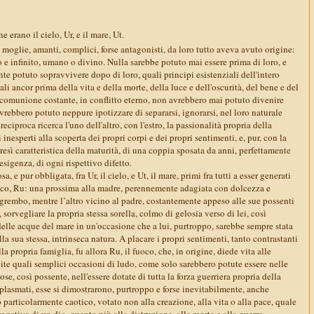
e erano il cielo, Ur, e il mare, Ut.
 e moglie, amanti, complici, forse antagonisti, da loro tutto aveva avuto origine:
o e infinito, umano o divino. Nulla sarebbe potuto mai essere prima di loro, e
e potuto sopravvivere dopo di loro, quali principi esistenziali dell'intero
li ancor prima della vita e della morte, della luce e dell'oscurità, del bene e del
in comunione costante, in conflitto eterno, non avrebbero mai potuto divenire
avrebbero potuto neppure ipotizzare di separarsi, ignorarsi, nel loro naturale
reciproca ricerca l'uno dell'altro, con l'estro, la passionalità propria della
inesperti alla scoperta dei propri corpi e dei propri sentimenti, e, pur, con la
tresì caratteristica della maturità, di una coppia sposata da anni, perfettamente
esigenza, di ogni rispettivo difetto.
a, e pur obbligata, fra Ur, il cielo, e Ut, il mare, primi fra tutti a esser generati
fuoco, Ru: una prossima alla madre, perennemente adagiata con dolcezza e
grembo, mentre l’altro vicino al padre, costantemente appeso alle sue possenti
 sorvegliare la propria stessa sorella, colmo di gelosia verso di lei, così
elle acque del mare in un'occasione che a lui, purtroppo, sarebbe sempre stata
a sua stessa, intrinseca natura. A placare i propri sentimenti, tanto contrastanti
la propria famiglia, fu allora Ru, il fuoco, che, in origine, diede vita alle
ite quali semplici occasioni di ludo, come solo sarebbero potute essere nelle
se, così possente, nell'essere dotate di tutta la forza guerriera propria della
 plasmati, esse si dimostrarono, purtroppo e forse inevitabilmente, anche
 particolarmente caotico, votato non alla creazione, alla vita o alla pace, quale
ogativa di un dio, quanto più alla distruzione, alla morte e alla guerra.