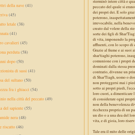
sterminò intere città e qua
ttri della nave
(41)
peccato del quale si erano
dei propri dei. E solo graz
eriva
(45)
poterono, inaspettatamente
irrevocabile, nella benevol
tto letale
(38)
creato dal volere della stes
nnata
(41)
sorte dei figli di Shar'Tia
di vita, imponendo la prop
ro cavalieri
(45)
affluenti, con lo scopo di 
Grazie al fiume e ai suoi 
ona perduta
(58)
shar'tiaghi poterono, inas
comunione con i propri de
anni dopo
(50)
dominati dalla stessa pres
ezionista di sassi
(41)
contrario, divenne un prin
di Shar'Tiagh, uomo o don
sa del sultano
(50)
non proteggersi mai i pied
sotto ai propri piedi, l'e
ezza fra i ghiacci
(54)
loro cuori, a dimenticare 
nio nella città del peccato
(49)
di considerare ogni propri
non della benevolenza divi
a del sapiente
(55)
ricchezza propria di un p
un dio o a una dea del lor
amide nera
(48)
vita, e di gioia, loro riserv
e riscatto
(46)
Tale era il mito delle ori