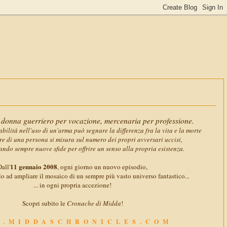
11 gennaio
donna guerriero per vocazione, mercenaria per professione.
abilità nell'uso di un'arma può segnare la differenza fra la vita e la morte
ore di una persona si misura sul numero dei propri avversari uccisi,
ando sempre nuove sfide per offrire un senso alla propria esistenza.
11 gennaio 2008
all'
, ogni giorno un nuovo episodio,
o ad ampliare il mosaico di un sempre più vasto universo fantastico...
... in ogni propria accezione!
Scopri subito le
Cronache di Midda
!
.MIDDASCHRONICLES.COM