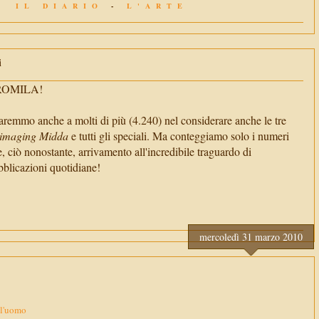
IL DIARIO
-
L'ARTE
i
TROMILA!
aremmo anche a molti di più (4.240) nel considerare anche le tre
imaging Midda
e tutti gli speciali. Ma conteggiamo solo i numeri
e, ciò nonostante, arrivamento all'incredibile traguardo di
cazioni quotidiane!
mercoledì 31 marzo 2010
ll'uomo