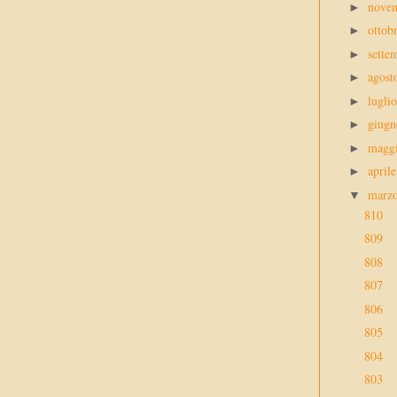
nove
►
ottob
►
sette
►
agos
►
lugli
►
giug
►
magg
►
april
►
marz
▼
810
809
808
807
806
805
804
803