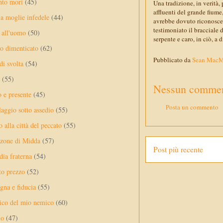
nto mori
(45)
Una tradizione, in verità
affluenti del grande fiume
a moglie infedele
(44)
avrebbe dovuto riconoscer
testimoniato il bracciale 
 all'uomo
(50)
serpente e caro, in ciò, a 
no dimenticato
(62)
Pubblicato da
Sean Mac
di svolta
(54)
(55)
Nessun commen
o e presente
(45)
Posta un commento
laggio sotto assedio
(55)
 alla città del peccato
(55)
nzone di Midda
(57)
Post più recente
dia fraterna
(54)
sto prezzo
(52)
na e fiducia
(55)
ico del mio nemico
(60)
lo
(47)