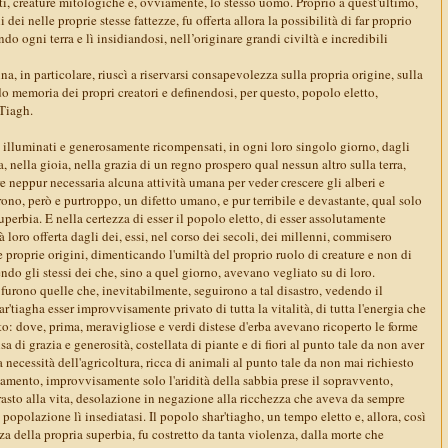
ti, creature mitologiche e, ovviamente, lo stesso uomo. Proprio a quest'ultimo,
 dei nelle proprie stesse fattezze, fu offerta allora la possibilità di far proprio
o ogni terra e lì insidiandosi, nell’originare grandi civiltà e incredibili
una, in particolare, riuscì a riservarsi consapevolezza sulla propria origine, sulla
o memoria dei propri creatori e definendosi, per questo, popolo eletto,
'Tiagh.
o illuminati e generosamente ricompensati, in ogni loro singolo giorno, dagli
a, nella gioia, nella grazia di un regno prospero qual nessun altro sulla terra,
re neppur necessaria alcuna attività umana per veder crescere gli alberi e
arono, però e purtroppo, un difetto umano, e pur terribile e devastante, qual solo
uperbia. E nella certezza di esser il popolo eletto, di esser assolutamente
 loro offerta dagli dei, essi, nel corso dei secoli, dei millenni, commisero
 proprie origini, dimenticando l'umiltà del proprio ruolo di creature e non di
endo gli stessi dei che, sino a quel giorno, avevano vegliato su di loro.
furono quelle che, inevitabilmente, seguirono a tal disastro, vedendo il
ar'tiagha esser improvvisamente privato di tutta la vitalità, di tutta l'energia che
o: dove, prima, meravigliose e verdi distese d'erba avevano ricoperto le forme
sa di grazia e generosità, costellata di piante e di fiori al punto tale da non aver
 necessità dell'agricoltura, ricca di animali al punto tale da non mai richiesto
evamento, improvvisamente solo l'aridità della sabbia prese il sopravvento,
sto alla vita, desolazione in negazione alla ricchezza che aveva da sempre
a popolazione lì insediatasi. Il popolo shar'tiagho, un tempo eletto e, allora, così
 della propria superbia, fu costretto da tanta violenza, dalla morte che