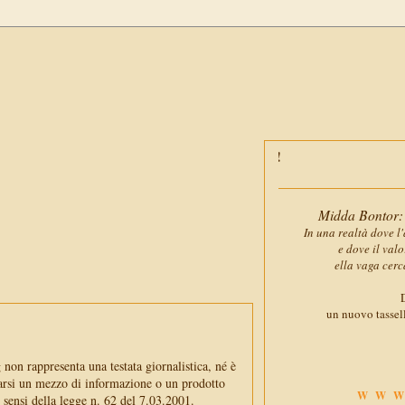
Midda Bontor: 
In una realtà dove l'
e dove il val
ella vaga cerc
D
un nuovo tassell
non rappresenta una testata giornalistica, né è
arsi un mezzo di informazione o un prodotto
WWW
i sensi della legge n. 62 del 7.03.2001.