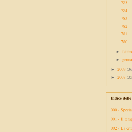
785
784
783
782
781
780
febbr
►
genn
►
2009
(3
►
2008
(3
►
Indice dell
000 - Specia
001 - Il tem
002 - La citt