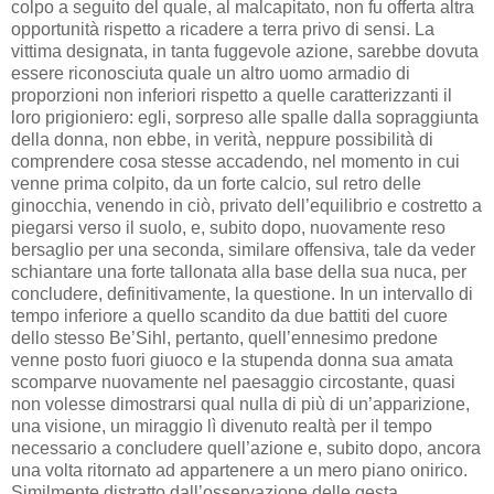
colpo a seguito del quale, al malcapitato, non fu offerta altra
opportunità rispetto a ricadere a terra privo di sensi. La
vittima designata, in tanta fuggevole azione, sarebbe dovuta
essere riconosciuta quale un altro uomo armadio di
proporzioni non inferiori rispetto a quelle caratterizzanti il
loro prigioniero: egli, sorpreso alle spalle dalla sopraggiunta
della donna, non ebbe, in verità, neppure possibilità di
comprendere cosa stesse accadendo, nel momento in cui
venne prima colpito, da un forte calcio, sul retro delle
ginocchia, venendo in ciò, privato dell’equilibrio e costretto a
piegarsi verso il suolo, e, subito dopo, nuovamente reso
bersaglio per una seconda, similare offensiva, tale da veder
schiantare una forte tallonata alla base della sua nuca, per
concludere, definitivamente, la questione. In un intervallo di
tempo inferiore a quello scandito da due battiti del cuore
dello stesso Be’Sihl, pertanto, quell’ennesimo predone
venne posto fuori giuoco e la stupenda donna sua amata
scomparve nuovamente nel paesaggio circostante, quasi
non volesse dimostrarsi qual nulla di più di un’apparizione,
una visione, un miraggio lì divenuto realtà per il tempo
necessario a concludere quell’azione e, subito dopo, ancora
una volta ritornato ad appartenere a un mero piano onirico.
Similmente distratto dall’osservazione delle gesta