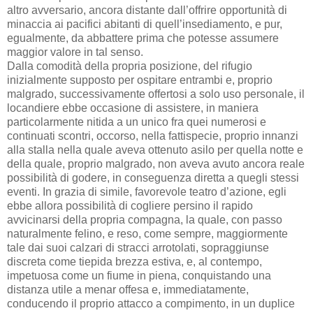
altro avversario, ancora distante dall’offrire opportunità di
minaccia ai pacifici abitanti di quell’insediamento, e pur,
egualmente, da abbattere prima che potesse assumere
maggior valore in tal senso.
Dalla comodità della propria posizione, del rifugio
inizialmente supposto per ospitare entrambi e, proprio
malgrado, successivamente offertosi a solo uso personale, il
locandiere ebbe occasione di assistere, in maniera
particolarmente nitida a un unico fra quei numerosi e
continuati scontri, occorso, nella fattispecie, proprio innanzi
alla stalla nella quale aveva ottenuto asilo per quella notte e
della quale, proprio malgrado, non aveva avuto ancora reale
possibilità di godere, in conseguenza diretta a quegli stessi
eventi. In grazia di simile, favorevole teatro d’azione, egli
ebbe allora possibilità di cogliere persino il rapido
avvicinarsi della propria compagna, la quale, con passo
naturalmente felino, e reso, come sempre, maggiormente
tale dai suoi calzari di stracci arrotolati, sopraggiunse
discreta come tiepida brezza estiva, e, al contempo,
impetuosa come un fiume in piena, conquistando una
distanza utile a menar offesa e, immediatamente,
conducendo il proprio attacco a compimento, in un duplice