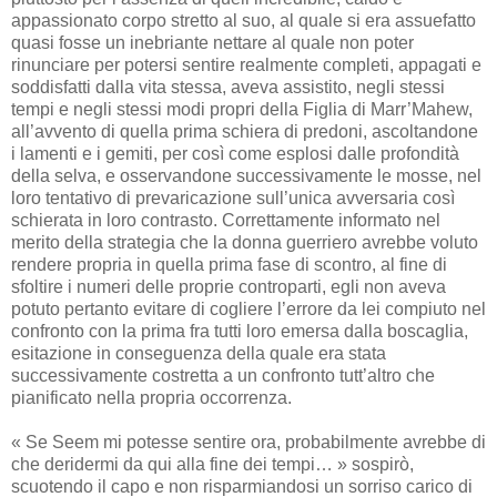
appassionato corpo stretto al suo, al quale si era assuefatto
quasi fosse un inebriante nettare al quale non poter
rinunciare per potersi sentire realmente completi, appagati e
soddisfatti dalla vita stessa, aveva assistito, negli stessi
tempi e negli stessi modi propri della Figlia di Marr’Mahew,
all’avvento di quella prima schiera di predoni, ascoltandone
i lamenti e i gemiti, per così come esplosi dalle profondità
della selva, e osservandone successivamente le mosse, nel
loro tentativo di prevaricazione sull’unica avversaria così
schierata in loro contrasto. Correttamente informato nel
merito della strategia che la donna guerriero avrebbe voluto
rendere propria in quella prima fase di scontro, al fine di
sfoltire i numeri delle proprie controparti, egli non aveva
potuto pertanto evitare di cogliere l’errore da lei compiuto nel
confronto con la prima fra tutti loro emersa dalla boscaglia,
esitazione in conseguenza della quale era stata
successivamente costretta a un confronto tutt’altro che
pianificato nella propria occorrenza.
« Se Seem mi potesse sentire ora, probabilmente avrebbe di
che deridermi da qui alla fine dei tempi… » sospirò,
scuotendo il capo e non risparmiandosi un sorriso carico di