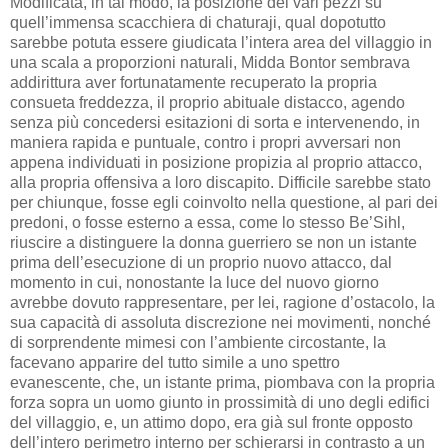
Modificata, in tal modo, la posizione dei vari pezzi su
quell’immensa scacchiera di chaturaji, qual dopotutto
sarebbe potuta essere giudicata l’intera area del villaggio in
una scala a proporzioni naturali, Midda Bontor sembrava
addirittura aver fortunatamente recuperato la propria
consueta freddezza, il proprio abituale distacco, agendo
senza più concedersi esitazioni di sorta e intervenendo, in
maniera rapida e puntuale, contro i propri avversari non
appena individuati in posizione propizia al proprio attacco,
alla propria offensiva a loro discapito. Difficile sarebbe stato
per chiunque, fosse egli coinvolto nella questione, al pari dei
predoni, o fosse esterno a essa, come lo stesso Be’Sihl,
riuscire a distinguere la donna guerriero se non un istante
prima dell’esecuzione di un proprio nuovo attacco, dal
momento in cui, nonostante la luce del nuovo giorno
avrebbe dovuto rappresentare, per lei, ragione d’ostacolo, la
sua capacità di assoluta discrezione nei movimenti, nonché
di sorprendente mimesi con l’ambiente circostante, la
facevano apparire del tutto simile a uno spettro
evanescente, che, un istante prima, piombava con la propria
forza sopra un uomo giunto in prossimità di uno degli edifici
del villaggio, e, un attimo dopo, era già sul fronte opposto
dell’intero perimetro interno per schierarsi in contrasto a un