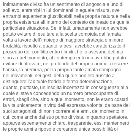
intimamente diviso fra un sentimento di angoscia e uno di
sollievo, entrambi in lui dominanti in eguale misura, ove
entrambi equamente giustificabili nella propria natura e nella
propria esistenza all’interno del contesto delineato da quella
particolare situazione. Se, infatti, umanamente non avrebbe
potuto evitare di esultare alla scelta compiuta dall’amata
volta a favore dell’impiego di maggiore strategia e minore
brutalità, rispetto a quanto, altresì, avrebbe caratterizzato il
proseguo del conflitto entro i limiti che lo avevano definito
sino a quel momento, al contempo egli non avrebbe potuto
evitare di ritrovare, nel profondo del proprio animo, crescere
l’ansia, la premura, per la propria tanto amata compagna,
nei movimenti, nei gesti della quale non era riuscito a
distinguere l’abituale fredda e ferma determinazione,
quanto, piuttosto, un’insolita incertezza in conseguenza alla
quale si stava concedendo un numero preoccupante di
errori, sbagli che, sino a quel momento, non le erano costati
la vita unicamente in virtù dell’espressa volontà, da parte dei
suoi antagonisti, di non ricorrere alle armi, dal momento in
cui, come anche dal suo punto di vista, in quanto spettatore,
apparve estremamente chiaro, trasparente, essi mantennero
le proprie armi a riposo e cercarono unica possibilità di