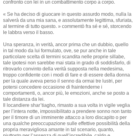
confronto con lei in un combattimento corpo a corpo.
« Se ha deciso di giuocare in questo assurdo modo, nulla la
salverà da una mia sana, e assolutamente legittima, sfuriata,
al termine di tutto questo. » commentò fra sé e sé, storcendo
le labbra verso il basso.
Una speranza, in verità, ancor prima che un dubbio, quello
in tal modo da lui formulato, ove, se pur anche in tale
particolare scelta di termini scandita nelle proprie sillabe,
tale ipotesi non sarebbe mai stata in grado di soddisfarlo, di
ritrovarlo convinto della verità supposta nella medesima,
troppo confidente con i modi di fare e di essere della donna
per la quale aveva perso il senno da ormai tre lustri, per
potersi concedere occasione di fraintenderne i
comportamenti, o, ancor più, le emozioni, anche se posto a
tale distanza da lei.
Il locandiere shar’tiagho, rimasto a sua volta in vigile veglia
per l’intera notte, impossibilitato a prendere sonno non tanto
per il timore di un imminente attacco a loro discapito o per
una qualche preoccupazione sulle effettive possibilità della
propria meravigliosa amante in tal scenario, quanto,
piuttosto per l’assenza di quell’incredibile, caldo e