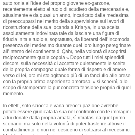
autoironia all’idea del proprio giovane ex-garzone,
recentemente eletto al ruolo di scudiero della mercenaria e,
attualmente e da quasi un anno, incaricato dalla medesima
di preoccuparsi nel merito della supervisione sui lavori di
ricostruzione della sua locanda a Kriarya, in una scelta
assolutamente indovinata tale da lasciare una figura di
fiducia in tale ruolo e, soprattutto, da liberarsi dell’incomoda
presenza del medesimo durante quel loro lungo peregrinare
all’interno del continente di Qahr, nella volontà di scoprirsi
reciprocamente quale coppia « Dopo tutti i miei splendidi
discorsi sulla necessità di accettare quietamente le scelte
della propria compagna quale forma di rispetto e di amore
verso di lei, ora mi sto agitando più di un fanciullo alle prese
con la propria prima esperienza amorosa. » si schernì, allo
scopo di stemperare la pur concreta tensione propria di quel
momento.
In effetti, solo sciocca e vana preoccupazione avrebbe
potuto essere giudicata la sua nel confronto con le immagini
a lui donate dalla propria amata, sì ritiratasi da quel primo
scenario, ma solo nella volontà di poter trasferire altrove il
combattimento, e non nel desiderio di sottrarsi al medesimo.