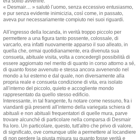
era solito avvenire.
« Desmair… » salutò l'uomo, senza eccessivo entusiasmo,
e pur senza evidente inimicizia, così come, in passato,
aveva pur necessariamente compiuto nei suoi riguardi.
All'ingresso della locanda, in verità troppo piccolo per
permettere a una figura tanto possente, colossale, di
varcarlo, era infatti nuovamente apparso il suo alleato, in
quella che, ormai quotidianamente, era divenuta sua
consueta, abituale visita, volta a concedergli possibilità di
essere aggiornato nel merito di quanto in corso attorno a sé,
di quanto fosse avvenuto e stessa ancora avvenendo nel
mondo a lui esterno e dal quale, non diversamente alla
propria reale e consueta condizione di vita, era isolato
all'interno del piccolo, quieto e accogliente mondo
rappresentato da quello stesso edificio.
Interessante, in tal frangente, fu notare come nessuno, fra i
viandanti già presenti all'interno della variegata schiera di
abituali e non abituali frequentatori di quelle mura, parve
trovare alcunché di particolare nella comparsa di Desmair
fra loro. Un particolare, questo, tutt'altro che privo di valore,
di significato, ove comunque utile a permettere al locandiere
di non perdere la giusta misura su quanto fosse verità e