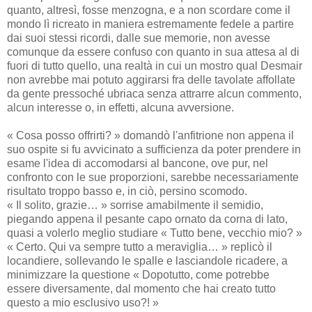
quanto, altresì, fosse menzogna, e a non scordare come il
mondo lì ricreato in maniera estremamente fedele a partire
dai suoi stessi ricordi, dalle sue memorie, non avesse
comunque da essere confuso con quanto in sua attesa al di
fuori di tutto quello, una realtà in cui un mostro qual Desmair
non avrebbe mai potuto aggirarsi fra delle tavolate affollate
da gente pressoché ubriaca senza attrarre alcun commento,
alcun interesse o, in effetti, alcuna avversione.
« Cosa posso offrirti? » domandò l'anfitrione non appena il
suo ospite si fu avvicinato a sufficienza da poter prendere in
esame l'idea di accomodarsi al bancone, ove pur, nel
confronto con le sue proporzioni, sarebbe necessariamente
risultato troppo basso e, in ciò, persino scomodo.
« Il solito, grazie… » sorrise amabilmente il semidio,
piegando appena il pesante capo ornato da corna di lato,
quasi a volerlo meglio studiare « Tutto bene, vecchio mio? »
« Certo. Qui va sempre tutto a meraviglia… » replicò il
locandiere, sollevando le spalle e lasciandole ricadere, a
minimizzare la questione « Dopotutto, come potrebbe
essere diversamente, dal momento che hai creato tutto
questo a mio esclusivo uso?! »