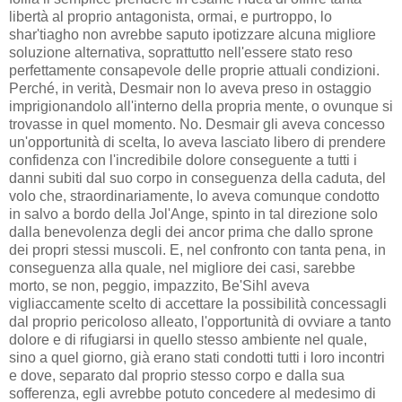
libertà al proprio antagonista, ormai, e purtroppo, lo
shar'tiagho non avrebbe saputo ipotizzare alcuna migliore
soluzione alternativa, soprattutto nell'essere stato reso
perfettamente consapevole delle proprie attuali condizioni.
Perché, in verità, Desmair non lo aveva preso in ostaggio
imprigionandolo all'interno della propria mente, o ovunque si
trovasse in quel momento. No. Desmair gli aveva concesso
un'opportunità di scelta, lo aveva lasciato libero di prendere
confidenza con l'incredibile dolore conseguente a tutti i
danni subiti dal suo corpo in conseguenza della caduta, del
volo che, straordinariamente, lo aveva comunque condotto
in salvo a bordo della Jol'Ange, spinto in tal direzione solo
dalla benevolenza degli dei ancor prima che dallo sprone
dei propri stessi muscoli. E, nel confronto con tanta pena, in
conseguenza alla quale, nel migliore dei casi, sarebbe
morto, se non, peggio, impazzito, Be'Sihl aveva
vigliaccamente scelto di accettare la possibilità concessagli
dal proprio pericoloso alleato, l'opportunità di ovviare a tanto
dolore e di rifugiarsi in quello stesso ambiente nel quale,
sino a quel giorno, già erano stati condotti tutti i loro incontri
e dove, separato dal proprio stesso corpo e dalla sua
sofferenza, egli avrebbe potuto concedere al medesimo di