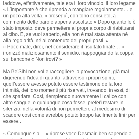
laddove, effettivamente, tale era il loro vincolo, il loro legame
« L'importante è che riprenda a mangiare regolarmente… e
un poco alla volta. » proseguì, con tono consueto, a
commento delle parole appena ascoltate « Dopo quanto le è
stato imposto, deve permettere al propria corpo di riabituarsi
al cibo. E, se vuoi saperlo, ella non è mai stata attenta né
alla regolarità, né al contenuto dei propri pasti. »
« Poco male, direi, nel considerare il risultato finale… »
ironizzò maliziosamente il semidio, riappoggiando la coppa
sul bancone « Non trovi? »
Ma Be'Sihl non volle raccogliere la provocazione, già mal
digerendo l'idea di quanto, attraverso i propri spiriti,
quell'essere avesse potuto essere testimone della loro
intimità, dei loro momenti più riservati, trovando, in essi, di
che sparlare. Così, riempiendo nuovamente il calice con
altro sangue, o qualunque cosa fosse, preferì restare in
silenzio, nella volontà di non permettere al medesimo di
scadere così come avrebbe potuto troppo facilmente finir per
essere…
« Comunque sia… » riprese voce Desmair, ben sapendo a