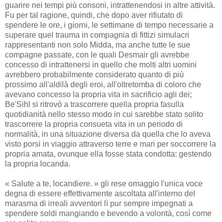
guarire nei tempi più consoni, intrattenendosi in altre attività.
Fu per tal ragione, quindi, che dopo aver rifiutato di
spendere le ore, i giorni, le settimane di tempo necessarie a
superare quel trauma in compagnia di fittizi simulacri
rappresentanti non solo Midda, ma anche tutte le sue
compagne passate, con le quali Desmair gli avrebbe
concesso di intrattenersi in quello che molti altri uomini
avrebbero probabilmente considerato quanto di più
prossimo all'aldilà degli eroi, all'oltretomba di coloro che
avevano concesso la propria vita in sacrificio agli dei;
Be'Sihl si ritrovò a trascorrere quella propria fasulla
quotidianità nello stesso modo in cui sarebbe stato solito
trascorrere la propria consueta vita in un periodo di
normalità, in una situazione diversa da quella che lo aveva
visto porsi in viaggio attraverso terre e mari per soccorrere la
propria amata, ovunque ella fosse stata condotta: gestendo
la propria locanda.
« Salute a te, locandiere. » gli rese omaggio l'unica voce
degna di essere effettivamente ascoltata all'interno del
marasma di irreali avventori lì pur sempre impegnati a
spendere soldi mangiando e bevendo a volontà, così come