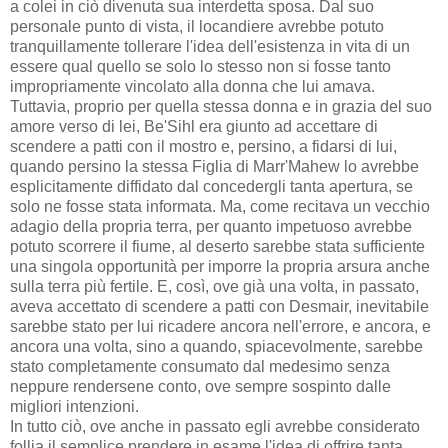
a colei in ciò divenuta sua interdetta sposa. Dal suo
personale punto di vista, il locandiere avrebbe potuto
tranquillamente tollerare l'idea dell'esistenza in vita di un
essere qual quello se solo lo stesso non si fosse tanto
impropriamente vincolato alla donna che lui amava.
Tuttavia, proprio per quella stessa donna e in grazia del suo
amore verso di lei, Be'Sihl era giunto ad accettare di
scendere a patti con il mostro e, persino, a fidarsi di lui,
quando persino la stessa Figlia di Marr'Mahew lo avrebbe
esplicitamente diffidato dal concedergli tanta apertura, se
solo ne fosse stata informata. Ma, come recitava un vecchio
adagio della propria terra, per quanto impetuoso avrebbe
potuto scorrere il fiume, al deserto sarebbe stata sufficiente
una singola opportunità per imporre la propria arsura anche
sulla terra più fertile. E, così, ove già una volta, in passato,
aveva accettato di scendere a patti con Desmair, inevitabile
sarebbe stato per lui ricadere ancora nell'errore, e ancora, e
ancora una volta, sino a quando, spiacevolmente, sarebbe
stato completamente consumato dal medesimo senza
neppure rendersene conto, ove sempre sospinto dalle
migliori intenzioni.
In tutto ciò, ove anche in passato egli avrebbe considerato
follia il semplice prendere in esame l'idea di offrire tanta