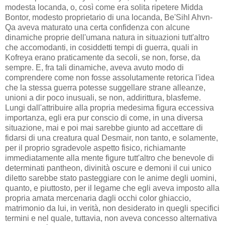
modesta locanda, o, così come era solita ripetere Midda
Bontor, modesto proprietario di una locanda, Be'Sihl Ahvn-
Qa aveva maturato una certa confidenza con alcune
dinamiche proprie dell'umana natura in situazioni tutt'altro
che accomodanti, in cosiddetti tempi di guerra, quali in
Kofreya erano praticamente da secoli, se non, forse, da
sempre. E, fra tali dinamiche, aveva avuto modo di
comprendere come non fosse assolutamente retorica l'idea
che la stessa guerra potesse suggellare strane alleanze,
unioni a dir poco inusuali, se non, addirittura, blasfeme.
Lungi dall'attribuire alla propria medesima figura eccessiva
importanza, egli era pur conscio di come, in una diversa
situazione, mai e poi mai sarebbe giunto ad accettare di
fidarsi di una creatura qual Desmair, non tanto, e solamente,
per il proprio sgradevole aspetto fisico, richiamante
immediatamente alla mente figure tutt'altro che benevole di
determinati pantheon, divinità oscure e demoni il cui unico
diletto sarebbe stato pasteggiare con le anime degli uomini,
quanto, e piuttosto, per il legame che egli aveva imposto alla
propria amata mercenaria dagli occhi color ghiaccio,
matrimonio da lui, in verità, non desiderato in quegli specifici
termini e nel quale, tuttavia, non aveva concesso alternativa