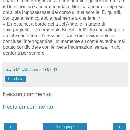
quale altro interrogativo sarebbe andato egli presto a parare
« Di lei non si è ancora ricordata. Non ha ancora compreso
chi si sia impossessata del corpo di sua sorella. E, quindi,
con quale nemico abbia realmente a che fare. »
« E nessuno, a bordo della Jol'Ange, è in grado di
spiegarglielo… » commentò Be'Sihl, tutt'altro che rallegrato
da tale conferma « Nessuno a parte me, ovviamente. »
concluse, interrogandosi intimamente su come avrebbe mai
potuto condividere con lei certe informazioni senza, in ciò,
perderla per sempre.
Sean MacMalcom
alle
07:41
Condividi
Nessun commento:
Posta un commento
‹
›
Home page