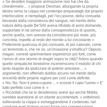
« Se desideri maggiore animazione non hai che da
chiedermelo… » propose Desmair, allungando la propria
destra verso la coppa nel contempo preparatagli dal proprio
interlocutore, e riempitagli, per l'occasione, della consueta
bevanda dalla consistenza del sangue, nel merito della
natura della quale Be'Sihl aveva rifiutato di porsi domande,
supportato in tal senso dalla consapevolezza di quanto,
anche quella, non avesse da considerarsi più reale, più
concreta, rispetto al resto del mondo a lui circostante «
Preferiresti qualcosa di più consueto, di più naturale, come
un terremoto o, che ne so, un'invasione y'shalfica? Oppure,
magari, vorresti sperimentare esperienze più forti, come
l'arrivo di uno stormo di draghi sopra la città? Adoro quando
quelle simpatiche bestioline inceneriscono il midollo di chi
tanto stupido da ipotizzare di poterle arrestare… »
argomentò, non offrendo dubbio alcuno nel merito della
sincerità delle proprie ragioni per così come definite.
« No. No. Non ti preoccupare… » scosse il capo l'uomo « E'
tutto perfetto così come è. »
« Ricordati che se tu desiderassi avere qui anche Midda,
sarebbe questione di un istante accontentarti. » sottolineò,
sollevando la coppa e sorseggiandone il contenuto, nel
condurre quel dialogo quasi fosse una conversazione