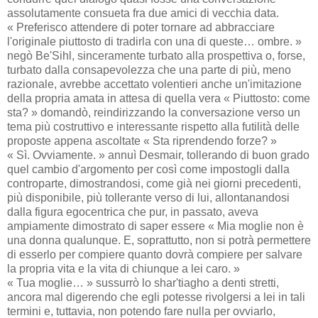
assolutamente consueta fra due amici di vecchia data.
« Preferisco attendere di poter tornare ad abbracciare
l'originale piuttosto di tradirla con una di queste… ombre. »
negò Be'Sihl, sinceramente turbato alla prospettiva o, forse,
turbato dalla consapevolezza che una parte di più, meno
razionale, avrebbe accettato volentieri anche un'imitazione
della propria amata in attesa di quella vera « Piuttosto: come
sta? » domandò, reindirizzando la conversazione verso un
tema più costruttivo e interessante rispetto alla futilità delle
proposte appena ascoltate « Sta riprendendo forze? »
« Sì. Ovviamente. » annuì Desmair, tollerando di buon grado
quel cambio d'argomento per così come impostogli dalla
controparte, dimostrandosi, come già nei giorni precedenti,
più disponibile, più tollerante verso di lui, allontanandosi
dalla figura egocentrica che pur, in passato, aveva
ampiamente dimostrato di saper essere « Mia moglie non è
una donna qualunque. E, soprattutto, non si potrà permettere
di esserlo per compiere quanto dovrà compiere per salvare
la propria vita e la vita di chiunque a lei caro. »
« Tua moglie… » sussurrò lo shar'tiagho a denti stretti,
ancora mal digerendo che egli potesse rivolgersi a lei in tali
termini e, tuttavia, non potendo fare nulla per ovviarlo,