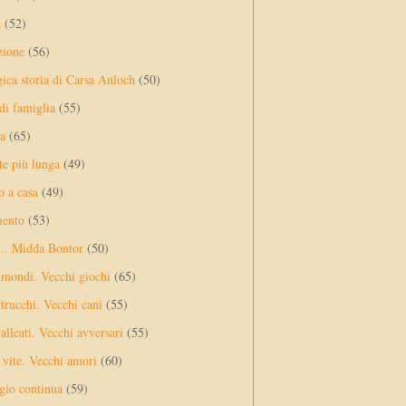
a
(52)
zione
(56)
gica storia di Carsa Anloch
(50)
 di famiglia
(55)
a
(65)
te più lunga
(49)
o a casa
(49)
mento
(53)
... Midda Bontor
(50)
 mondi. Vecchi giochi
(65)
trucchi. Vecchi cani
(55)
alleati. Vecchi avversari
(55)
vite. Vecchi amori
(60)
ggio continua
(59)