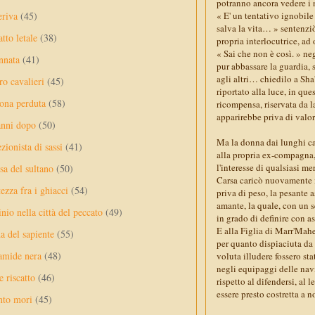
potranno ancora vedere i n
eriva
(45)
« E' un tentativo ignobile
salva la vita… » sentenziò
tto letale
(38)
propria interlocutrice, ad
« Sai che non è così. » n
nnata
(41)
pur abbassare la guardia, 
agli altri… chiedilo a Sha
ro cavalieri
(45)
riportato alla luce, in q
ona perduta
(58)
ricompensa, riservata da 
apparirebbe priva di val
anni dopo
(50)
Ma la donna dai lunghi ca
ezionista di sassi
(41)
alla propria ex-compagna, 
l'interesse di qualsiasi me
sa del sultano
(50)
Carsa caricò nuovamente i
ezza fra i ghiacci
(54)
priva di peso, la pesante
amante, la quale, con un 
nio nella città del peccato
(49)
in grado di definire con a
E alla Figlia di Marr'Mahe
a del sapiente
(55)
per quanto dispiaciuta da 
amide nera
(48)
voluta illudere fossero st
negli equipaggi delle navi
e riscatto
(46)
rispetto al difendersi, al
essere presto costretta a n
nto mori
(45)