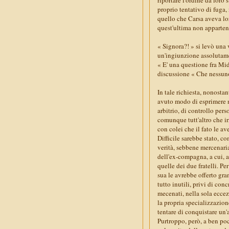
proprio tentativo di fuga,
quello che Carsa aveva loro
quest'ultima non apparten
« Signora?! » si levò una 
un'ingiunzione assolutame
« E' una questione fra Mid
discussione « Che nessuno 
In tale richiesta, nonosta
avuto modo di esprimere ne
arbitrio, di controllo pers
comunque tutt'altro che ir
con colei che il fato le 
Difficile sarebbe stato, c
verità, sebbene mercenaria
dell'ex-compagna, a cui, 
quelle dei due fratelli. P
sua le avrebbe offerto gra
tutto inutili, privi di con
mecenati, nella sola ecce
la propria specializzazione
tentare di conquistare un'
Purtroppo, però, a ben po