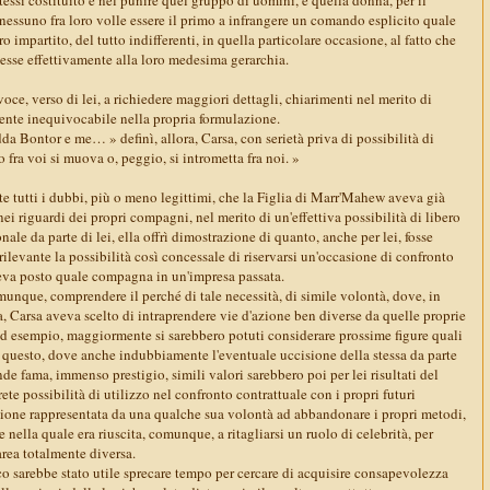
 nessuno fra loro volle essere il primo a infrangere un comando esplicito quale
 impartito, del tutto indifferenti, in quella particolare occasione, al fatto che
esse effettivamente alla loro medesima gerarchia.
voce, verso di lei, a richiedere maggiori dettagli, chiarimenti nel merito di
nte inequivocabile nella propria formulazione.
da Bontor e me… » definì, allora, Carsa, con serietà priva di possibilità di
fra voi si muova o, peggio, si intrometta fra noi. »
nte tutti i dubbi, più o meno legittimi, che la Figlia di Marr'Mahew aveva già
i riguardi dei propri compagni, nel merito di un'effettiva possibilità di libero
onale da parte di lei, ella offrì dimostrazione di quanto, anche per lei, fosse
rilevante la possibilità così concessale di riservarsi un'occasione di confronto
aveva posto quale compagna in un'impresa passata.
omunque, comprendere il perché di tale necessità, di simile volontà, dove, in
, Carsa aveva scelto di intraprendere vie d'azione ben diverse da quelle proprie
ad esempio, maggiormente si sarebbero potuti considerare prossime figure quali
er questo, dove anche indubbiamente l'eventuale uccisione della stessa da parte
nde fama, immenso prestigio, simili valori sarebbero poi per lei risultati del
crete possibilità di utilizzo nel confronto contrattuale con i propri futuri
zione rappresentata da una qualche sua volontà ad abbandonare i propri metodi,
 nella quale era riuscita, comunque, a ritagliarsi un ruolo di celebrità, per
area totalmente diversa.
co sarebbe stato utile sprecare tempo per cercare di acquisire consapevolezza