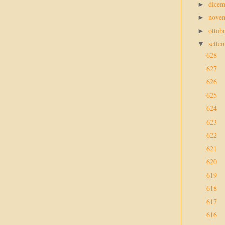
dice
►
nove
►
ottob
►
sette
▼
628
627
626
625
624
623
622
621
620
619
618
617
616