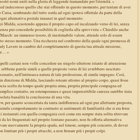
ostri nomi uniti nella gloria di leggende tramandate per l'eternità. »
 ed indecoroso quello che stai offrendo in questo momento, per tentare di aver
 Carsa, sembrando del tutto sorda ad ogni ipotesi offertale da parte della
 ogni alternativa postale innanzi in quel momento.
egò Midda, scuotendo appena il proprio capo ed incalzando verso di lei, senza
senza pur concederle possibilità di coglierla alla sprovvista « Chiedilo anche
'Maech: un immenso tesoro, di inestimabile valore, attende solo di essere
uesto stesso momento. Una ricchezza nel confronto della quale ogni promessa di
lady Lavero in cambio del completamento di questa tua attuale missione,
ore… »
pelli castani non volle concedere un singolo ulteriore istante di attenzione
sebbene parole simili a quelle proposte verso di lei avrebbero suscitato
rcenario, nell'intrinseca natura di tale professione, di simile impegno. Così,
n direzione di Midda, lasciando roteare attorno al proprio corpo, quasi fosse
 ascia scelta da tempo quale propria arma, propria principale compagna ed
semplice contatto, un estemporanea e quasi impercettibile carezza sarebbe stata
ssoluta banalità la conclusione di una vita.
w, per quanto sconcertata da tanta indifferenza ad ogni pur allettante proposta,
simile comportamento in contrasto ai sentimenti di familiarità che si era forse
ati instaurati con quella compagnia così come era sempre stata solita ritrovare
 da lei frequentati nel proprio lontano passato, non fu offerta alternativa
 levare nuovamente la propria spada, nel timore, sempre più concreto, di dover
on limitare più i propri attacchi, a non frenare più i propri colpi.