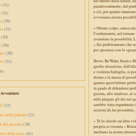
nel merito della natura, de
to
(31)
paradossalmente, dal punto 
a ciò, per quanto mantenes
o
(31)
avversaria alcuna possibil
no
(30)
« Ottimo colpo, amica mi
io
(31)
Confraternita, nel tornare
e
(30)
avendone la possibilità. L
« Sai perfettamente che se 
o
(30)
poi spostarsi con lo sguar
aio
(28)
Howe, Be'Wahr, Seem e Sha
aio
(31)
quella situazione, dall'al
56)
e violenta battaglia, si po
donne e la massa di possibi
quanto quest'ultimo proba
in grado di difendersi per
e Avventure
giostra, allo studioso, al
utile pregare gli dei nei q
sarebbe stata risparmiata 
li
(32)
nozioni da lui possedute, 
pio nella palude
(21)
« Te lo chiedo un'altra vo
à del peccato
(38)
propria avversaria « Rinun
meritano la nostra attenz
ttri della nave
(41)