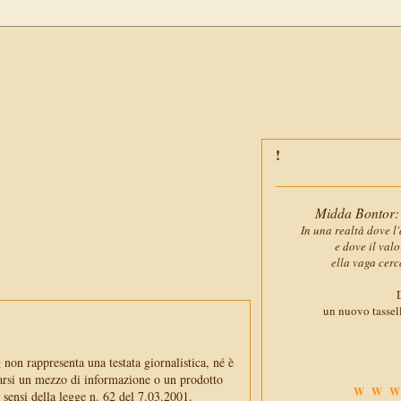
Midda Bontor: 
In una realtà dove l'
e dove il val
ella vaga cerc
D
un nuovo tassell
non rappresenta una testata giornalistica, né è
arsi un mezzo di informazione o un prodotto
WWW
i sensi della legge n. 62 del 7.03.2001.