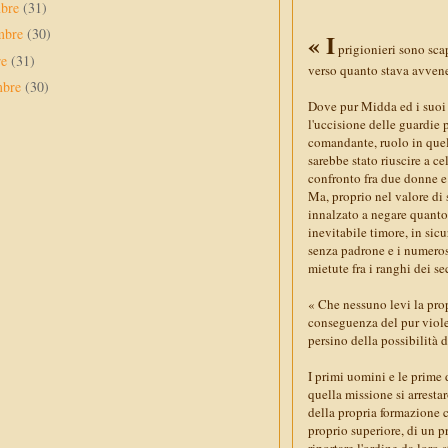
mbre
(31)
mbre
(30)
« I
prigionieri sono sca
re
(31)
verso quanto stava avvene
mbre
(30)
Dove pur Midda ed i suoi 
l'uccisione delle guardie p
comandante, ruolo in quel 
sarebbe stato riuscire a ce
confronto fra due donne e
Ma, proprio nel valore di
innalzato a negare quanto 
inevitabile timore, in si
senza padrone e i numerosi
mietute fra i ranghi dei se
« Che nessuno levi la prop
conseguenza del pur violen
persino della possibilità 
I primi uomini e le prime 
quella missione si arrest
della propria formazione c
proprio superiore, di un p
riportare l'ordine da loro 