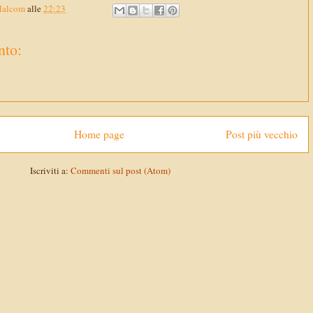
Malcom
alle
22:23
to:
Home page
Post più vecchio
Iscriviti a:
Commenti sul post (Atom)