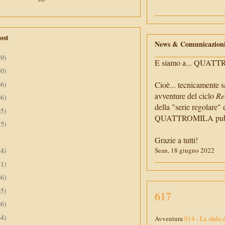
ost
News & Comunicazion
69)
E siamo a... QUAT
60)
66)
Cioè... tecnicamente s
avventure del ciclo
Re
66)
della "serie regolare" 
65)
QUATTROMILA pubbli
55)
Grazie a tutti!
34)
Sean, 18 giugno 2022
41)
66)
65)
617
66)
64)
Avventura
014 - La sfida 