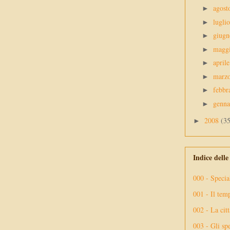
agos
►
lugli
►
giug
►
magg
►
april
►
marz
►
febbr
►
genn
►
2008
(3
►
Indice dell
000 - Specia
001 - Il tem
002 - La citt
003 - Gli spe