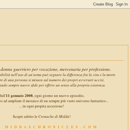
11 gennai
donna guerriero per vocazione, mercenaria per professione.
abilità nell'uso di un'arma può segnare la differenza fra la vita e la morte
ore di una persona si misura sul numero dei propri avversari uccisi,
ando sempre nuove sfide per offrire un senso alla propria esistenza.
11 gennaio 2008
all'
, ogni giorno un nuovo episodio,
o ad ampliare il mosaico di un sempre più vasto universo fantastico...
... in ogni propria accezione!
Scopri subito le
Cronache di Midda
!
.MIDDASCHRONICLES.COM