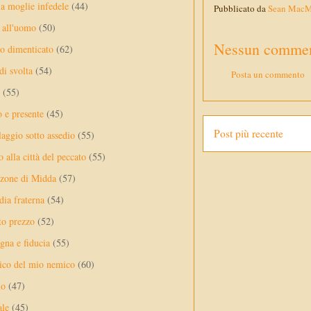
a moglie infedele
(44)
Pubblicato da
Sean Mac
 all'uomo
(50)
Nessun commen
no dimenticato
(62)
di svolta
(54)
Posta un commento
(55)
o e presente
(45)
Post più recente
laggio sotto assedio
(55)
 alla città del peccato
(55)
nzone di Midda
(57)
dia fraterna
(54)
sto prezzo
(52)
na e fiducia
(55)
ico del mio nemico
(60)
lo
(47)
ale
(45)