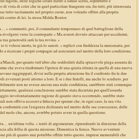
lle ragioni, delle logiche celate dietro a simile scelta, soprattutto e
di vista di colei che in quel particolare frangente era, fra tutti, più interessata
se tutto tacitamente nel proprio cuore, non volendo offrire alla propria
ità contro di lei: la stessa Midda Bontor.
a… » commentò, poi, il comandante temporaneo di quel battaglione della
 a rivolgersi verso la controparte « Ma avresti dovuto attaccare per uccidermi,
a tua generosità sarà la tua rovina. »
io ti volessi morta, tu già lo saresti. » replicò con freddezza la mercenaria, per
do a ricercare i propri compagni ad assicurarsi nel merito della loro condizione.
'Maech, per quanto tutt'altro che soddisfatti dalla spiacevole piega assunta da
larme che aveva trasformato l'ipotesi di una quieta ritirata in quella di una nuova
nevano raggruppati, divisi nella propria attenzione fra il confronto fra le due
li avversari posti attorno a loro. E se i due fratelli, ma anche lo scudiero, per
bilmente non ne avesse ancora una reale confidenza, sarebbero stati comunque
fettamente, qualsiasi conclusione sarebbe stata decretata per quell'assurda
 saggio involontariamente ragione di quanto stava occorrendo, sarebbe stato
uali non offriva eccessiva fiducia per sperare che, in ogni caso, la sua vita
in conformità con l'esigenza dichiarata nel merito delle sue conoscenze, delle
del ruolo che, ancora, avrebbe potuto avere in quella questione.
lta… un'ultima volta. » tentò di argomentare, riprendendo in direzione della
cia alla follia di questa missione. Dimentica la fenice. Nuove avventure
ione più di quanto mai potrebbe offrire tutto questo, imprese memorabili che