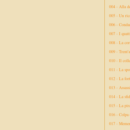
004 - Alla d
005 - Un rica
006 - Conda
007 - I quatt
008 - La cor
009 - Trent'
010 - Il coll
011 - La spo
012 - La fort
013 - Assassi
014 - La sfid
015 - La pir
016 - Colpa 
017 - Meme