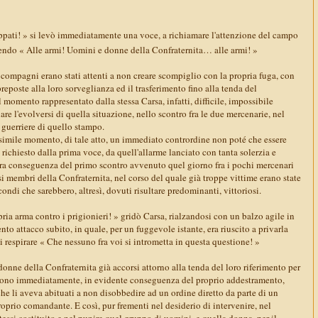
ppati! » si levò immediatamente una voce, a richiamare l'attenzione del campo
ndo « Alle armi! Uomini e donne della Confraternita… alle armi! »
compagni erano stati attenti a non creare scompiglio con la propria fuga, con
reposte alla loro sorveglianza ed il trasferimento fino alla tenda del
momento rappresentato dalla stessa Carsa, infatti, difficile, impossibile
lare l'evolversi di quella situazione, nello scontro fra le due mercenarie, nel
 guerriere di quello stampo.
 simile momento, di tale atto, un immediato contrordine non poté che essere
richiesto dalla prima voce, da quell'allarme lanciato con tanta solerzia e
cura conseguenza del primo scontro avvenuto quel giorno fra i pochi mercenari
 membri della Confraternita, nel corso del quale già troppe vittime erano state
condi che sarebbero, altresì, dovuti risultare predominanti, vittoriosi.
ria arma contro i prigionieri! » gridò Carsa, rialzandosi con un balzo agile in
to attacco subito, in quale, per un fuggevole istante, era riuscito a privarla
di respirare « Che nessuno fra voi si intrometta in questa questione! »
donne della Confraternita già accorsi attorno alla tenda del loro riferimento per
arono immediatamente, in evidente conseguenza del proprio addestramento,
he li aveva abituati a non disobbedire ad un ordine diretto da parte di un
roprio comandante. E così, pur frementi nel desiderio di intervenire, nel
stessi costituito e nel punire quel gruppo di uomini, e quella donna, per il