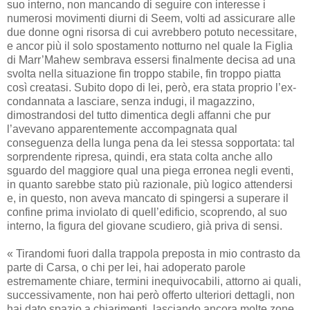
suo interno, non mancando di seguire con interesse i
numerosi movimenti diurni di Seem, volti ad assicurare alle
due donne ogni risorsa di cui avrebbero potuto necessitare,
e ancor più il solo spostamento notturno nel quale la Figlia
di Marr’Mahew sembrava essersi finalmente decisa ad una
svolta nella situazione fin troppo stabile, fin troppo piatta
così creatasi. Subito dopo di lei, però, era stata proprio l’ex-
condannata a lasciare, senza indugi, il magazzino,
dimostrandosi del tutto dimentica degli affanni che pur
l’avevano apparentemente accompagnata qual
conseguenza della lunga pena da lei stessa sopportata: tal
sorprendente ripresa, quindi, era stata colta anche allo
sguardo del maggiore qual una piega erronea negli eventi,
in quanto sarebbe stato più razionale, più logico attendersi
e, in questo, non aveva mancato di spingersi a superare il
confine prima inviolato di quell’edificio, scoprendo, al suo
interno, la figura del giovane scudiero, già priva di sensi.
« Tirandomi fuori dalla trappola preposta in mio contrasto da
parte di Carsa, o chi per lei, hai adoperato parole
estremamente chiare, termini inequivocabili, attorno ai quali,
successivamente, non hai però offerto ulteriori dettagli, non
hai dato spazio a chiarimenti, lasciando ancora molte zone