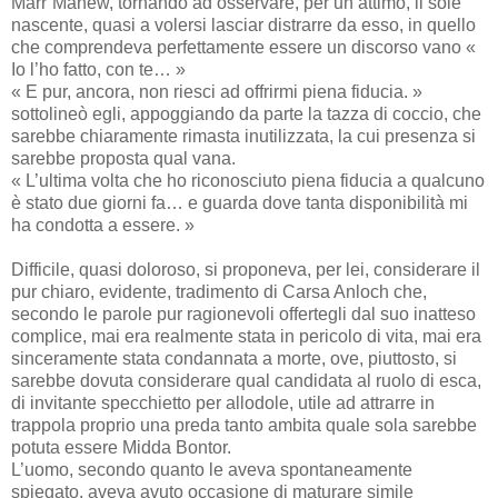
Marr’Mahew, tornando ad osservare, per un attimo, il sole
nascente, quasi a volersi lasciar distrarre da esso, in quello
che comprendeva perfettamente essere un discorso vano «
Io l’ho fatto, con te… »
« E pur, ancora, non riesci ad offrirmi piena fiducia. »
sottolineò egli, appoggiando da parte la tazza di coccio, che
sarebbe chiaramente rimasta inutilizzata, la cui presenza si
sarebbe proposta qual vana.
« L’ultima volta che ho riconosciuto piena fiducia a qualcuno
è stato due giorni fa… e guarda dove tanta disponibilità mi
ha condotta a essere. »
Difficile, quasi doloroso, si proponeva, per lei, considerare il
pur chiaro, evidente, tradimento di Carsa Anloch che,
secondo le parole pur ragionevoli offertegli dal suo inatteso
complice, mai era realmente stata in pericolo di vita, mai era
sinceramente stata condannata a morte, ove, piuttosto, si
sarebbe dovuta considerare qual candidata al ruolo di esca,
di invitante specchietto per allodole, utile ad attrarre in
trappola proprio una preda tanto ambita quale sola sarebbe
potuta essere Midda Bontor.
L’uomo, secondo quanto le aveva spontaneamente
spiegato, aveva avuto occasione di maturare simile