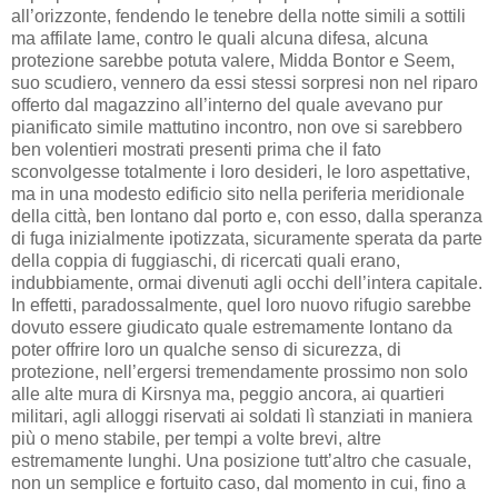
all’orizzonte, fendendo le tenebre della notte simili a sottili
ma affilate lame, contro le quali alcuna difesa, alcuna
protezione sarebbe potuta valere, Midda Bontor e Seem,
suo scudiero, vennero da essi stessi sorpresi non nel riparo
offerto dal magazzino all’interno del quale avevano pur
pianificato simile mattutino incontro, non ove si sarebbero
ben volentieri mostrati presenti prima che il fato
sconvolgesse totalmente i loro desideri, le loro aspettative,
ma in una modesto edificio sito nella periferia meridionale
della città, ben lontano dal porto e, con esso, dalla speranza
di fuga inizialmente ipotizzata, sicuramente sperata da parte
della coppia di fuggiaschi, di ricercati quali erano,
indubbiamente, ormai divenuti agli occhi dell’intera capitale.
In effetti, paradossalmente, quel loro nuovo rifugio sarebbe
dovuto essere giudicato quale estremamente lontano da
poter offrire loro un qualche senso di sicurezza, di
protezione, nell’ergersi tremendamente prossimo non solo
alle alte mura di Kirsnya ma, peggio ancora, ai quartieri
militari, agli alloggi riservati ai soldati lì stanziati in maniera
più o meno stabile, per tempi a volte brevi, altre
estremamente lunghi. Una posizione tutt’altro che casuale,
non un semplice e fortuito caso, dal momento in cui, fino a