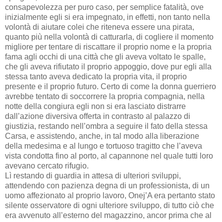
consapevolezza per puro caso, per semplice fatalità, ove
inizialmente egli si era impegnato, in effetti, non tanto nella
volontà di aiutare colei che riteneva essere una pirata,
quanto più nella volontà di catturarla, di cogliere il momento
migliore per tentare di riscattare il proprio nome e la propria
fama agli occhi di una città che gli aveva voltato le spalle,
che gli aveva rifiutato il proprio appoggio, dove pur egli alla
stessa tanto aveva dedicato la propria vita, il proprio
presente e il proprio futuro. Certo di come la donna guerriero
avrebbe tentato di soccorrere la propria compagnia, nella
notte della congiura egli non si era lasciato distrarre
dall’azione diversiva offerta in contrasto al palazzo di
giustizia, restando nell’ombra a seguire il fato della stessa
Carsa, e assistendo, anche, in tal modo alla liberazione
della medesima e al lungo e tortuoso tragitto che l’aveva
vista condotta fino al porto, al capannone nel quale tutti loro
avevano cercato rifugio.
Lì restando di guardia in attesa di ulteriori sviluppi,
attendendo con pazienza degna di un professionista, di un
uomo affezionato al proprio lavoro, Onej’A era pertanto stato
silente osservatore di ogni ulteriore sviluppo, di tutto ciò che
era avvenuto all’esterno del magazzino, ancor prima che al