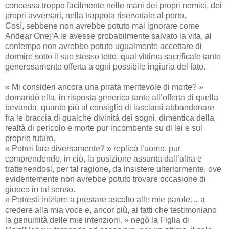
concessa troppo facilmente nelle mani dei propri nemici, dei
propri avversari, nella trappola riservatale al porto.
Così, sebbene non avrebbe potuto mai ignorare come
Andear Onej’A le avesse probabilmente salvato la vita, al
contempo non avrebbe potuto ugualmente accettare di
dormire sotto il suo stesso tetto, qual vittima sacrificale tanto
generosamente offerta a ogni possibile ingiuria del fato.
« Mi consideri ancora una pirata meritevole di morte? »
domandò ella, in risposta generica tanto all’offerta di quella
bevanda, quanto più al consiglio di lasciarsi abbandonare
fra le braccia di qualche divinità dei sogni, dimentica della
realtà di pericolo e morte pur incombente su di lei e sul
proprio futuro.
« Potrei fare diversamente? » replicò l’uomo, pur
comprendendo, in ciò, la posizione assunta dall’altra e
trattenendosi, per tal ragione, da insistere ulteriormente, ove
evidentemente non avrebbe potuto trovare occasione di
giuoco in tal senso.
« Potresti iniziare a prestare ascolto alle mie parole… a
credere alla mia voce e, ancor più, ai fatti che testimoniano
la genuinità delle mie intenzioni. » negò la Figlia di