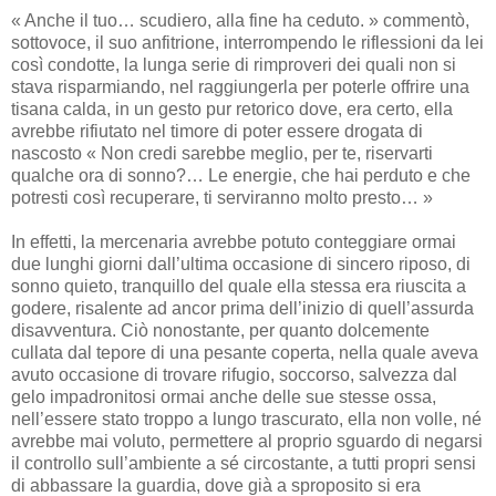
« Anche il tuo… scudiero, alla fine ha ceduto. » commentò,
sottovoce, il suo anfitrione, interrompendo le riflessioni da lei
così condotte, la lunga serie di rimproveri dei quali non si
stava risparmiando, nel raggiungerla per poterle offrire una
tisana calda, in un gesto pur retorico dove, era certo, ella
avrebbe rifiutato nel timore di poter essere drogata di
nascosto « Non credi sarebbe meglio, per te, riservarti
qualche ora di sonno?… Le energie, che hai perduto e che
potresti così recuperare, ti serviranno molto presto… »
In effetti, la mercenaria avrebbe potuto conteggiare ormai
due lunghi giorni dall’ultima occasione di sincero riposo, di
sonno quieto, tranquillo del quale ella stessa era riuscita a
godere, risalente ad ancor prima dell’inizio di quell’assurda
disavventura. Ciò nonostante, per quanto dolcemente
cullata dal tepore di una pesante coperta, nella quale aveva
avuto occasione di trovare rifugio, soccorso, salvezza dal
gelo impadronitosi ormai anche delle sue stesse ossa,
nell’essere stato troppo a lungo trascurato, ella non volle, né
avrebbe mai voluto, permettere al proprio sguardo di negarsi
il controllo sull’ambiente a sé circostante, a tutti propri sensi
di abbassare la guardia, dove già a sproposito si era