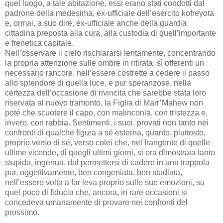
quel luogo, a tale abitazione, essi erano stati condotti dal
padrone della medesima, ex-ufficiale dell’esercito kofreyota
e, ormai, a suo dire, ex-ufficiale anche della guardia
cittadina preposta alla cura, alla custodia di quell’importante
e frenetica capitale.
Nell’osservare il cielo rischiararsi lentamente, concentrando
la propria attenzione sulle ombre in ritirata, sì offerenti un
necessario rancore, nell’essere costrette a cedere il passo
allo splendore di quella luce, e pur speranzose, nella
certezza dell’occasione di rivincita che sarebbe stata loro
riservata al nuovo tramonto, la Figlia di Marr’Mahew non
poté che scuotere il capo, con malinconia, con tristezza e,
invero, con rabbia. Sentimenti, i suoi, provati non tanto nei
confronti di qualche figura a sé esterna, quanto, piuttosto,
proprio verso di sé, verso colei che, nel frangente di quelle
ultime vicende, di quegli ultimi giorni, si era dimostrata tanto
stupida, ingenua, dal permettersi di cadere in una trappola
pur, oggettivamente, ben congeniata, ben studiata,
nell’essere volta a far leva proprio sulle sue emozioni, su
quel poco di fiducia che, ancora, in rare occasioni si
concedeva umanamente di provare nei confronti del
prossimo.