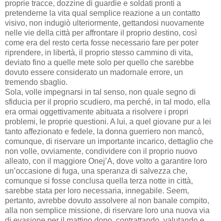
proprie tracce, dozzine di guardie e soldati pronti a
pretenderne la vita qual semplice reazione a un contatto
visivo, non indugiò ulteriormente, gettandosi nuovamente
nelle vie della città per affrontare il proprio destino, così
come era del resto certa fosse necessario fare per poter
riprendere, in libertà, il proprio stesso cammino di vita,
deviato fino a quelle mete solo per quello che sarebbe
dovuto essere considerato un madornale errore, un
tremendo sbaglio.
Sola, volle impegnarsi in tal senso, non quale segno di
sfiducia per il proprio scudiero, ma perché, in tal modo, ella
era ormai oggettivamente abituata a risolvere i propri
problemi, le proprie questioni. A lui, a quel giovane pur a lei
tanto affezionato e fedele, la donna guerriero non mancò,
comunque, di riservare un importante incarico, dettaglio che
non volle, ovviamente, condividere con il proprio nuovo
alleato, con il maggiore Onej’A, dove volto a garantire loro
un’occasione di fuga, una speranza di salvezza che,
comunque si fosse conclusa quella terza notte in città,
sarebbe stata per loro necessaria, innegabile. Seem,
pertanto, avrebbe dovuto assolvere al non banale compito,
alla non semplice missione, di riservare loro una nuova via
di evasione per il mattino dopo, contrattando, valutando e