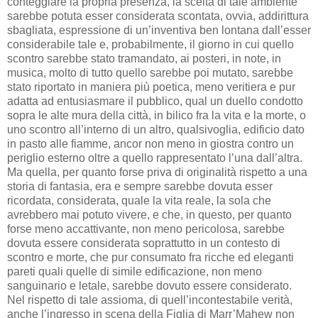
conteggiare la propria presenza, la scelta di tale ambiente
sarebbe potuta esser considerata scontata, ovvia, addirittura
sbagliata, espressione di un’inventiva ben lontana dall’esser
considerabile tale e, probabilmente, il giorno in cui quello
scontro sarebbe stato tramandato, ai posteri, in note, in
musica, molto di tutto quello sarebbe poi mutato, sarebbe
stato riportato in maniera più poetica, meno veritiera e pur
adatta ad entusiasmare il pubblico, qual un duello condotto
sopra le alte mura della città, in bilico fra la vita e la morte, o
uno scontro all’interno di un altro, qualsivoglia, edificio dato
in pasto alle fiamme, ancor non meno in giostra contro un
periglio esterno oltre a quello rappresentato l’una dall’altra.
Ma quella, per quanto forse priva di originalità rispetto a una
storia di fantasia, era e sempre sarebbe dovuta esser
ricordata, considerata, quale la vita reale, la sola che
avrebbero mai potuto vivere, e che, in questo, per quanto
forse meno accattivante, non meno pericolosa, sarebbe
dovuta essere considerata soprattutto in un contesto di
scontro e morte, che pur consumato fra ricche ed eleganti
pareti quali quelle di simile edificazione, non meno
sanguinario e letale, sarebbe dovuto essere considerato.
Nel rispetto di tale assioma, di quell’incontestabile verità,
anche l’ingresso in scena della Figlia di Marr’Mahew non