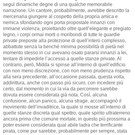
seguì dinamiche degne di una qualche memorabile
narrazione. Un cantore, probabilmente, avrebbe descritto la
mercenaria giungere al cospetto della propria amica e
nemica sfondando ogni porta propostale innanzi con
immane violenza, proiettando oltre quell’elegante e pregiato
legno, i corpi ormai morti o moribondi di tutte le guardie
private preposte alla protezione di quell’intero complesso,
abbattute senza la benché minima possibilità di pietà nel
momento stesso in cui avevano osato pararsi innanzi a lei,
tentare di impedirle l’accesso a quelle stanze private. Al
contrario, però, Midda si spinse all’interno di quell’edificio
con non meno discrezione, con non meno prudenza rispetto
alla sera precedente, all’occasione passata, questa volta,
addirittura, anche con passo più sicuro, con incedere più
certo, dal momento in cui la via da percorrere sarebbe
dovuta essere considerata già nota. Così, alcuna
confusione, alcun panico, alcuna strage, accompagnò il
movimento dell’invaditrice, la quale si mosse all’interno di
quelle stanze discreta qual spettro, quale spirito ultraterreno
ancora prima che comune mortale, in questo più prossima a
poter essere considerata qual abile ladra che terrificante
pirata, come pur sarebbe, probabilmente per sempre, stata