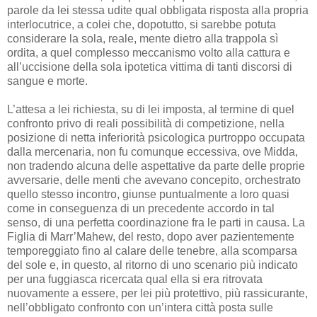
parole da lei stessa udite qual obbligata risposta alla propria
interlocutrice, a colei che, dopotutto, si sarebbe potuta
considerare la sola, reale, mente dietro alla trappola sì
ordita, a quel complesso meccanismo volto alla cattura e
all’uccisione della sola ipotetica vittima di tanti discorsi di
sangue e morte.
L’attesa a lei richiesta, su di lei imposta, al termine di quel
confronto privo di reali possibilità di competizione, nella
posizione di netta inferiorità psicologica purtroppo occupata
dalla mercenaria, non fu comunque eccessiva, ove Midda,
non tradendo alcuna delle aspettative da parte delle proprie
avversarie, delle menti che avevano concepito, orchestrato
quello stesso incontro, giunse puntualmente a loro quasi
come in conseguenza di un precedente accordo in tal
senso, di una perfetta coordinazione fra le parti in causa. La
Figlia di Marr’Mahew, del resto, dopo aver pazientemente
temporeggiato fino al calare delle tenebre, alla scomparsa
del sole e, in questo, al ritorno di uno scenario più indicato
per una fuggiasca ricercata qual ella si era ritrovata
nuovamente a essere, per lei più protettivo, più rassicurante,
nell’obbligato confronto con un’intera città posta sulle