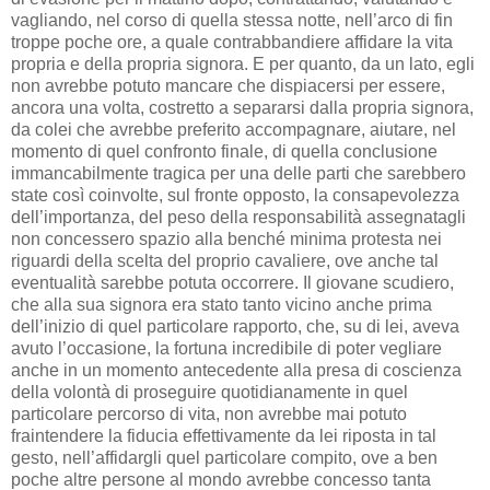
vagliando, nel corso di quella stessa notte, nell’arco di fin
troppe poche ore, a quale contrabbandiere affidare la vita
propria e della propria signora. E per quanto, da un lato, egli
non avrebbe potuto mancare che dispiacersi per essere,
ancora una volta, costretto a separarsi dalla propria signora,
da colei che avrebbe preferito accompagnare, aiutare, nel
momento di quel confronto finale, di quella conclusione
immancabilmente tragica per una delle parti che sarebbero
state così coinvolte, sul fronte opposto, la consapevolezza
dell’importanza, del peso della responsabilità assegnatagli
non concessero spazio alla benché minima protesta nei
riguardi della scelta del proprio cavaliere, ove anche tal
eventualità sarebbe potuta occorrere. Il giovane scudiero,
che alla sua signora era stato tanto vicino anche prima
dell’inizio di quel particolare rapporto, che, su di lei, aveva
avuto l’occasione, la fortuna incredibile di poter vegliare
anche in un momento antecedente alla presa di coscienza
della volontà di proseguire quotidianamente in quel
particolare percorso di vita, non avrebbe mai potuto
fraintendere la fiducia effettivamente da lei riposta in tal
gesto, nell’affidargli quel particolare compito, ove a ben
poche altre persone al mondo avrebbe concesso tanta