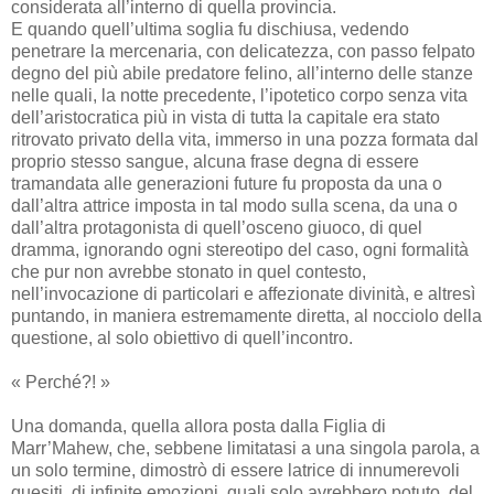
considerata all’interno di quella provincia.
E quando quell’ultima soglia fu dischiusa, vedendo
penetrare la mercenaria, con delicatezza, con passo felpato
degno del più abile predatore felino, all’interno delle stanze
nelle quali, la notte precedente, l’ipotetico corpo senza vita
dell’aristocratica più in vista di tutta la capitale era stato
ritrovato privato della vita, immerso in una pozza formata dal
proprio stesso sangue, alcuna frase degna di essere
tramandata alle generazioni future fu proposta da una o
dall’altra attrice imposta in tal modo sulla scena, da una o
dall’altra protagonista di quell’osceno giuoco, di quel
dramma, ignorando ogni stereotipo del caso, ogni formalità
che pur non avrebbe stonato in quel contesto,
nell’invocazione di particolari e affezionate divinità, e altresì
puntando, in maniera estremamente diretta, al nocciolo della
questione, al solo obiettivo di quell’incontro.
« Perché?! »
Una domanda, quella allora posta dalla Figlia di
Marr’Mahew, che, sebbene limitatasi a una singola parola, a
un solo termine, dimostrò di essere latrice di innumerevoli
quesiti, di infinite emozioni, quali solo avrebbero potuto, del