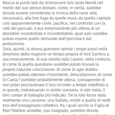
fiducia al punto tale da riconoscere loro tanta libertà nel
merito del suo stesso domani, come, in verità, sarebbe
dovuta essere considerata la ricerca della nave utile,
necessaria, alla loro fuga da quelle mura, da quella capitale
così apparentemente civile, pacifica, nel confronto con la
città del peccato, e pur estremamente più vittima di un
disordine incontrollato e incontrollabile, qual solo sarebbe
potuto essere quello derivante dall’ipocrisia e dal
perbenismo.
Sola, quindi, la donna guerriero spinse i propri passi nella
direzione della magione un tempo propria di lord Sarnico e,
successivamente, di sua sorella lady Lavero, nella certezza
di come là quella questione avrebbe potuto trovare la
propria naturale conclusione; di come là ogni dubbio
avrebbe potuto ottenere chiarimento, delucidazione; di come
là Carsa l’avrebbe probabilmente attesa, consapevole di
non poter procrastinare il loro incontro a tempo indefinito e,
in questo, individuando in simile scenario, in tale meta, il
loro campo di battaglia più indicato. Se la loro fosse stata
realmente una canzone, una ballata, simile a quella di molti
eroi dell’immaginario collettivo, fra i quali anche la Figlia di
Marr’Mahew avrebbe, suo malgrado, avrebbe dovuto