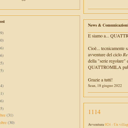
ost
News & Comunicazion
69)
E siamo a... QUAT
60)
66)
Cioè... tecnicamente s
avventure del ciclo
Re
66)
della "serie regolare" 
65)
QUATTROMILA pubbli
55)
Grazie a tutti!
34)
Sean, 18 giugno 2022
41)
66)
65)
1114
mbre
(31)
mbre
(30)
Avventura
024 - Un villa