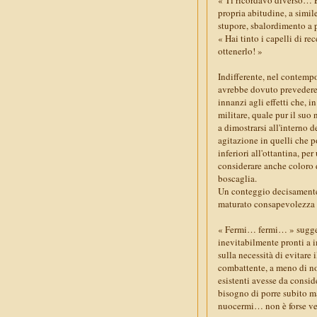
propria abitudine, a simil
stupore, sbalordimento a 
« Hai tinto i capelli di r
ottenerlo! »
Indifferente, nel contempo
avrebbe dovuto prevedere p
innanzi agli effetti che,
militare, quale pur il suo
a dimostrarsi all'interno
agitazione in quelli che p
inferiori all'ottantina, pe
considerare anche coloro d
boscaglia.
Un conteggio decisamente s
maturato consapevolezza s
« Fermi… fermi… » sugger
inevitabilmente pronti a i
sulla necessità di evitare 
combattente, a meno di no
esistenti avesse da consid
bisogno di porre subito m
nuocermi… non è forse ve