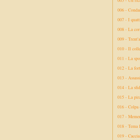
005 - Un rica
006 - Conda
007 - I quatt
008 - La cor
009 - Trent'
010 - Il coll
011 - La spo
012 - La fort
013 - Assassi
014 - La sfid
015 - La pir
016 - Colpa 
017 - Meme
018 - Tema l
019 - Caccia