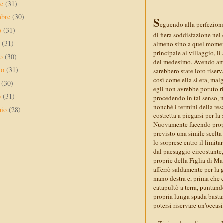
re
(31)
mbre
(30)
S
eguendo alla perfezion
to
(31)
di fiera soddisfazione nel 
o
(31)
almeno sino a quel moment
principale al villaggio, l
no
(30)
del medesimo. Avendo ampi
io
(31)
sarebbero state loro riserv
così come ella si era, mal
e
(30)
egli non avrebbe potuto ri
o
(31)
procedendo in tal senso, n
nonché i termini della res
aio
(28)
costretta a piegarsi per la
Nuovamente facendo propri
previsto una simile scelta
lo sorprese entro il limi
dal paesaggio circostante
proprie della Figlia di Ma
afferrò saldamente per la 
mano destra e, prima che 
catapultò a terra, puntand
propria lunga spada basta
potersi riservare un'occasi
« Ti ricordavo diverso… E