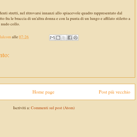
enti stretti, nel ritrovarsi innanzi allo spiacevole quadro rappresentato dal
to fra le braccia di un'altra donna e con la punta di un lungo e affilato stiletto a
o nudo collo.
Malcom
alle
07:26
to:
Home page
Post più vecchio
Iscriviti a:
Commenti sul post (Atom)