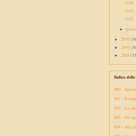
1114
1113
1112
genn
►
2010
(3
►
2009
(3
►
2008
(3
►
Indice dell
000 - Specia
001 - Il tem
002 - La citt
003 - Gli spe
004 - Alla d