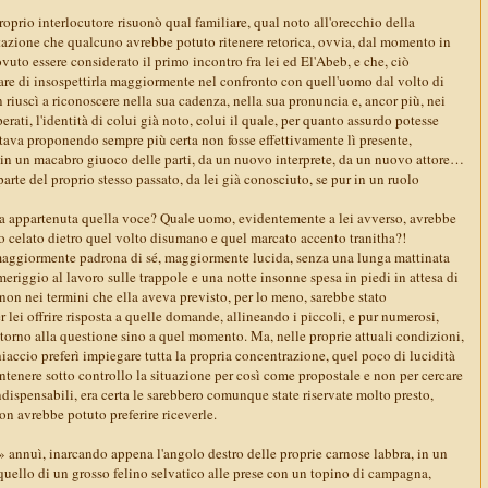
oprio interlocutore risuonò qual familiare, qual noto all'orecchio della
tazione che qualcuno avrebbe potuto ritenere retorica, ovvia, dal momento in
uto essere considerato il primo incontro fra lei ed El'Abeb, e che, ciò
are di insospettirla maggiormente nel confronto con quell'uomo dal volto di
on riuscì a riconoscere nella sua cadenza, nella sua pronuncia e, ancor più, nei
rati, l'identità di colui già noto, colui il quale, per quanto assurdo potesse
 stava proponendo sempre più certa non fosse effettivamente lì presente,
 in un macabro giuoco delle parti, da un nuovo interprete, da un nuovo attore…
arte del proprio stesso passato, da lei già conosciuto, se pur in un ruolo
a appartenuta quella voce? Quale uomo, evidentemente a lei avverso, avrebbe
o celato dietro quel volto disumano e quel marcato accento tranitha?!
a maggiormente padrona di sé, maggiormente lucida, senza una lunga mattinata
meriggio al lavoro sulle trappole e una notte insonne spesa in piedi in attesa di
on nei termini che ella aveva previsto, per lo meno, sarebbe stato
lei offrire risposta a quelle domande, allineando i piccoli, e pur numerosi,
attorno alla questione sino a quel momento. Ma, nelle proprie attuali condizioni,
iaccio preferì impiegare tutta la propria concentrazione, quel poco di lucidità
tenere sotto controllo la situazione per così come propostale e non per cercare
ndispensabili, era certa le sarebbero comunque state riservate molto presto,
n avrebbe potuto preferire riceverle.
» annuì, inarcando appena l'angolo destro delle proprie carnose labbra, in un
 quello di un grosso felino selvatico alle prese con un topino di campagna,