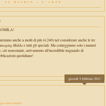
IL DIARIO
-
L'ARTE
i
TROMILA!
aremmo anche a molti di più (4.240) nel considerare anche le tre
imaging Midda
e tutti gli speciali. Ma conteggiamo solo i numeri
e, ciò nonostante, arrivamento all'incredibile traguardo di
cazioni quotidiane!
giovedì 3 febbraio 2011
ggio sotto assedio