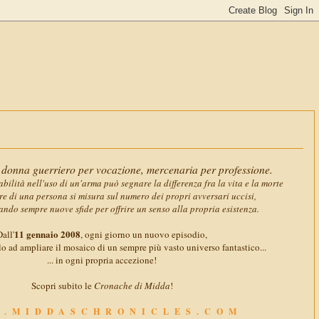
11 gennaio 
donna guerriero per vocazione, mercenaria per professione.
abilità nell'uso di un'arma può segnare la differenza fra la vita e la morte
ore di una persona si misura sul numero dei propri avversari uccisi,
ando sempre nuove sfide per offrire un senso alla propria esistenza.
11 gennaio 2008
all'
, ogni giorno un nuovo episodio,
o ad ampliare il mosaico di un sempre più vasto universo fantastico...
... in ogni propria accezione!
Scopri subito le
Cronache di Midda
!
.MIDDASCHRONICLES.COM