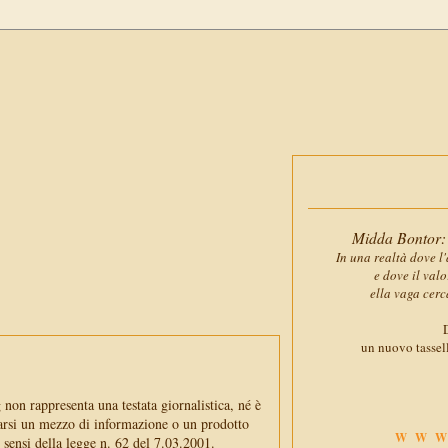
Midda Bontor: 
In una realtà dove l'
e dove il val
ella vaga cerc
D
un nuovo tassell
non rappresenta una testata giornalistica, né è
arsi un mezzo di informazione o un prodotto
WWW
i sensi della legge n. 62 del 7.03.2001.