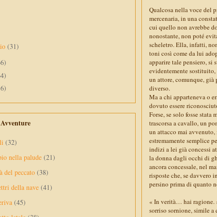
Qualcosa nella voce del pr
mercenaria, in una consta
cui quello non avrebbe dov
nonostante, non poté evit
scheletro. Ella, infatti, n
aio
(31)
toni così come da lui adope
apparire tale pensiero, si
66)
evidentemente sostituito,
64)
un attore, comunque, già p
56)
diverso.
Ma a chi apparteneva o er
dovuto essere riconosciut
Forse, se solo fosse stat
e Avventure
trascorsa a cavallo, un po
un attacco mai avvenuto, n
estremamente semplice per 
li
(32)
indizi a lei già concessi 
pio nella palude
(21)
la donna dagli occhi di gh
ancora concessale, nel man
à del peccato
(38)
risposte che, se davvero i
persino prima di quanto no
ttri della nave
(41)
« In verità… hai ragione. 
eriva
(45)
sorriso sornione, simile a