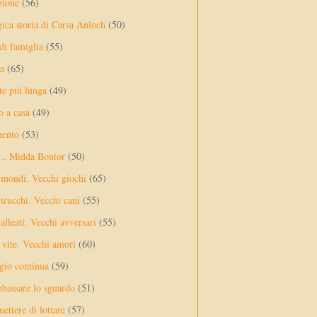
zione
(56)
gica storia di Carsa Anloch
(50)
 di famiglia
(55)
a
(65)
te più lunga
(49)
o a casa
(49)
mento
(53)
... Midda Bontor
(50)
 mondi. Vecchi giochi
(65)
trucchi. Vecchi cani
(55)
alleati. Vecchi avversari
(55)
vite. Vecchi amori
(60)
ggio continua
(59)
bassare lo sguardo
(51)
ettere di lottare
(57)