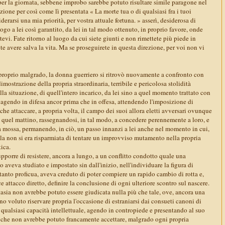
per la giornata, sebbene improbo sarebbe potuto risultare simile paragone nel
zione per così come lì presentata « La morte tua o di qualsiasi fra i tuoi
erarsi una mia priorità, per vostra attuale fortuna. » asserì, desiderosa di
logo a lei così garantito, da lei in tal modo ottenuto, in proprio favore, onde
tevi. Fate ritorno al luogo da cui siete giunti e non rimettete più piede in
te avere salva la vita. Ma se proseguirete in questa direzione, per voi non vi
roprio malgrado, la donna guerriero si ritrovò nuovamente a confronto con
imostrazione della propria straordinaria, terribile e pericolosa stolidità
lla situazione, di quell'intero incarico, da lei sino a quel momento trattato con
 agendo in difesa ancor prima che in offesa, attendendo l'imposizione di
che attaccare, a propria volta, il campo dei suoi allora eletti avversari ovunque
o a quel mattino, rassegnandosi, in tal modo, a concedere perennemente a loro, e
ma mossa, permanendo, in ciò, un passo innanzi a lei anche nel momento in cui,
lla non si era risparmiata di tentare un improvviso mutamento nella propria
tica.
pporre di resistere, ancora a lungo, a un conflitto condotto quale una
o aveva studiato e impostato sin dall'inizio, nell'individuare la figura di
tanto proficua, aveva creduto di poter compiere un rapido cambio di rotta e,
e attacco diretto, definire la conclusione di ogni ulteriore scontro sul nascere.
ntasia non avrebbe potuto essere giudicata nulla più che tale, ove, ancora una
no voluto riservare propria l'occasione di estraniarsi dai consueti canoni di
di qualsiasi capacità intellettuale, agendo in contropiede e presentando al suo
 che non avrebbe potuto francamente accettare, malgrado ogni propria