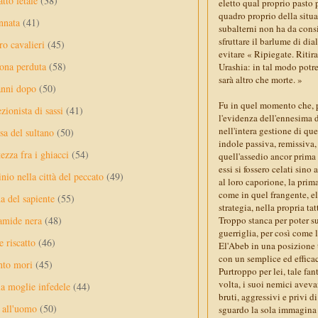
tto letale
(38)
eletto qual proprio pasto 
quadro proprio della situa
nnata
(41)
subalterni non ha da consid
sfruttare il barlume di dia
ro cavalieri
(45)
evitare « Ripiegate. Ritira
ona perduta
(58)
Urashia: in tal modo potre
sarà altro che morte. »
anni dopo
(50)
Fu in quel momento che, p
ezionista di sassi
(41)
l'evidenza dell'ennesima d
nell'intera gestione di que
sa del sultano
(50)
indole passiva, remissiva,
ezza fra i ghiacci
(54)
quell'assedio ancor prima 
essi si fossero celati sin
nio nella città del peccato
(49)
al loro caporione, la pri
come in quel frangente, e
a del sapiente
(55)
strategia, nella propria tat
amide nera
(48)
Troppo stanca per poter su
guerriglia, per così come l
e riscatto
(46)
El'Abeb in una posizione 
con un semplice ed efficac
nto mori
(45)
Purtroppo per lei, tale fa
volta, i suoi nemici aveva
a moglie infedele
(44)
bruti, aggressivi e privi 
 all'uomo
(50)
sguardo la sola immagina