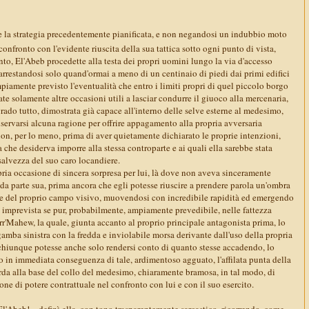
e la strategia precedentemente pianificata, e non negandosi un indubbio moto
confronto con l'evidente riuscita della sua tattica sotto ogni punto di vista,
o, El'Abeb procedette alla testa dei propri uomini lungo la via d'accesso
ì arrestandosi solo quand'ormai a meno di un centinaio di piedi dai primi edifici
amente previsto l'eventualità che entro i limiti propri di quel piccolo borgo
ate solamente altre occasioni utili a lasciar condurre il giuoco alla mercenaria,
grado tutto, dimostrata già capace all'interno delle selve esterne al medesimo,
servarsi alcuna ragione per offrire appagamento alla propria avversaria
on, per lo meno, prima di aver quietamente dichiarato le proprie intenzioni,
a che desiderva imporre alla stessa controparte e ai quali ella sarebbe stata
 salvezza del suo caro locandiere.
a occasione di sincera sorpresa per lui, là dove non aveva sinceramente
 da parte sua, prima ancora che egli potesse riuscire a prendere parola un'ombra
tare del proprio campo visivo, muovendosi con incredibile rapidità ed emergendo
, imprevista se pur, probabilmente, ampiamente prevedibile, nelle fattezza
rr'Mahew, la quale, giunta accanto al proprio principale antagonista prima, lo
gamba sinistra con la fredda e inviolabile morsa derivante dall'uso della propria
chiunque potesse anche solo rendersi conto di quanto stesse accadendo, lo
o in immediata conseguenza di tale, ardimentoso agguato, l'affilata punta della
rda alla base del collo del medesimo, chiaramente bramosa, in tal modo, di
one di potere contrattuale nel confronto con lui e con il suo esercito.
l'Abeb! » definì ella, con tono trasparentemente sarcastico, ricorrendo, come