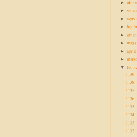
ottob
►
sette
►
agos
►
lugli
►
giug
►
magg
►
april
►
marz
►
febbr
▼
1139
1138
1137
1136
1135
1134
1133
1132