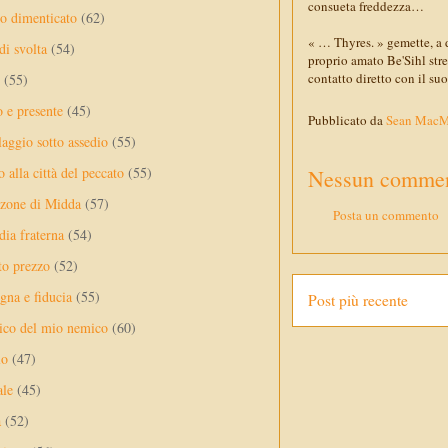
consueta freddezza…
no dimenticato
(62)
« … Thyres. » gemette, a d
di svolta
(54)
proprio amato Be'Sihl stret
contatto diretto con il su
(55)
o e presente
(45)
Pubblicato da
Sean Mac
laggio sotto assedio
(55)
 alla città del peccato
(55)
Nessun commen
nzone di Midda
(57)
Posta un commento
dia fraterna
(54)
sto prezzo
(52)
na e fiducia
(55)
Post più recente
ico del mio nemico
(60)
lo
(47)
ale
(45)
a
(52)