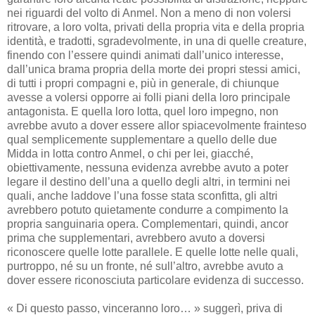
nei riguardi del volto di Anmel. Non a meno di non volersi
ritrovare, a loro volta, privati della propria vita e della propria
identità, e tradotti, sgradevolmente, in una di quelle creature,
finendo con l’essere quindi animati dall’unico interesse,
dall’unica brama propria della morte dei propri stessi amici,
di tutti i propri compagni e, più in generale, di chiunque
avesse a volersi opporre ai folli piani della loro principale
antagonista. E quella loro lotta, quel loro impegno, non
avrebbe avuto a dover essere allor spiacevolmente frainteso
qual semplicemente supplementare a quello delle due
Midda in lotta contro Anmel, o chi per lei, giacché,
obiettivamente, nessuna evidenza avrebbe avuto a poter
legare il destino dell’una a quello degli altri, in termini nei
quali, anche laddove l’una fosse stata sconfitta, gli altri
avrebbero potuto quietamente condurre a compimento la
propria sanguinaria opera. Complementari, quindi, ancor
prima che supplementari, avrebbero avuto a doversi
riconoscere quelle lotte parallele. E quelle lotte nelle quali,
purtroppo, né su un fronte, né sull’altro, avrebbe avuto a
dover essere riconosciuta particolare evidenza di successo.
« Di questo passo, vinceranno loro… » suggerì, priva di