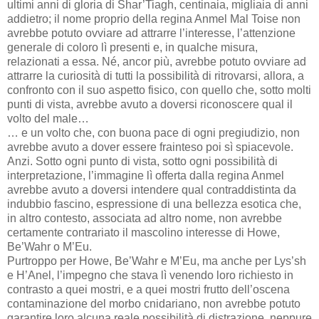
ultimi anni di gloria di Shar’Tiagh, centinaia, migliaia di anni
addietro; il nome proprio della regina Anmel Mal Toise non
avrebbe potuto ovviare ad attrarre l’interesse, l’attenzione
generale di coloro lì presenti e, in qualche misura,
relazionati a essa. Né, ancor più, avrebbe potuto ovviare ad
attrarre la curiosità di tutti la possibilità di ritrovarsi, allora, a
confronto con il suo aspetto fisico, con quello che, sotto molti
punti di vista, avrebbe avuto a doversi riconoscere qual il
volto del male…
… e un volto che, con buona pace di ogni pregiudizio, non
avrebbe avuto a dover essere frainteso poi sì spiacevole.
Anzi. Sotto ogni punto di vista, sotto ogni possibilità di
interpretazione, l’immagine lì offerta dalla regina Anmel
avrebbe avuto a doversi intendere qual contraddistinta da
indubbio fascino, espressione di una bellezza esotica che,
in altro contesto, associata ad altro nome, non avrebbe
certamente contrariato il mascolino interesse di Howe,
Be’Wahr o M’Eu.
Purtroppo per Howe, Be’Wahr e M’Eu, ma anche per Lys’sh
e H’Anel, l’impegno che stava lì venendo loro richiesto in
contrasto a quei mostri, e a quei mostri frutto dell’oscena
contaminazione del morbo cnidariano, non avrebbe potuto
garantire loro alcuna reale possibilità di distrazione, neppure