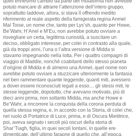
quell’ennesimo cambio da parte del mutaforma non avrebbe
potuto mancare di attrarre l’attenzione dell’intero gruppo,
soprattutto laddove, allora, si stava lì offrendo inedito
riferimento al reale aspetto della famigerata regina Anmel
Mal Toise, un nome che, tanto per Lys’sh, quanto per Howe,
Be’Wahr, H’Anel e M’Eu, non avrebbe potuto ovviare a
risvegliare un certa, legittima curiosità, a suscitare un
deciso, obbligato interesse, per colei in contrasto alla quale,
già da troppi anni, l’una o l’altra versione di Midda si
stavamo impegnando nella lotta. Per i quattro compagni di
viaggio di Maddie, nonché coabitanti dello stesso pianeta
d’origine di Midda e di almeno una Anmel, quel nome non
avrebbe potuto ovviare a stuzzicare ulteriormente la fantasia
nel ben rammentare quante leggende, quanti miti, avessero
a dover essere riconosciuti legati a esso… gli stessi miti, le
stesse leggende, dopotutto, che avevano motivato, più di
dieci anni prima, non soltanto Midda, ma anche Howe e
Be’Wahr, a rincorrere la conquista della corona perduta di
quella stessa regina, e, in accordo con la Storia, di colei che,
nel ruolo di Portatrice di Luce, prima, e di Oscura Mietitrice,
poi, aveva segnato i secoli più oscuri della storia di
Shar’Tiagh, figlia, in quei secoli lontani, in quelle ere
dimenticate, dell’ultimo faraone di quello che, all’epoca,