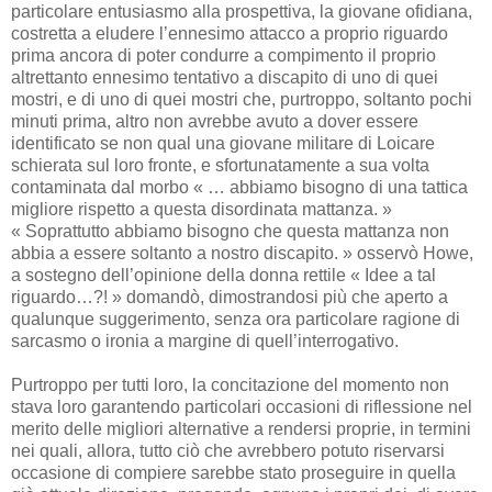
particolare entusiasmo alla prospettiva, la giovane ofidiana,
costretta a eludere l’ennesimo attacco a proprio riguardo
prima ancora di poter condurre a compimento il proprio
altrettanto ennesimo tentativo a discapito di uno di quei
mostri, e di uno di quei mostri che, purtroppo, soltanto pochi
minuti prima, altro non avrebbe avuto a dover essere
identificato se non qual una giovane militare di Loicare
schierata sul loro fronte, e sfortunatamente a sua volta
contaminata dal morbo « … abbiamo bisogno di una tattica
migliore rispetto a questa disordinata mattanza. »
« Soprattutto abbiamo bisogno che questa mattanza non
abbia a essere soltanto a nostro discapito. » osservò Howe,
a sostegno dell’opinione della donna rettile « Idee a tal
riguardo…?! » domandò, dimostrandosi più che aperto a
qualunque suggerimento, senza ora particolare ragione di
sarcasmo o ironia a margine di quell’interrogativo.
Purtroppo per tutti loro, la concitazione del momento non
stava loro garantendo particolari occasioni di riflessione nel
merito delle migliori alternative a rendersi proprie, in termini
nei quali, allora, tutto ciò che avrebbero potuto riservarsi
occasione di compiere sarebbe stato proseguire in quella