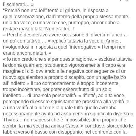
lì schierati… »
“Perché non era lei!” tentò di gridare, in risposta a
quell’osservazione, dall’interno della propria stessa mente,
un’altra voce, e una voce che, purtroppo, ancor ebbe a
restare inascoltata “Non era lei...!”
« Perché desideravo avere occasione di divertirmi ancora
un po’ con tutti voi… » replicò tuttavia la voce di Anmel,
rivolgendosi in risposta a quell’interrogativo « I tempi non
erano ancora maturi. »
« Io non credo che sia per questa ragione. » escluse tuttavia
la donna guerriero, scuotendo vigorosamente il capo e, a
margine di ciò, ovviando alle negative conseguenze di un
nuovo sgualembro a proprio discapito, con un agile balzo
all’indietro « Il tuo comportamento è troppo incoerente,
troppo incostante, per poter essere frutto di un solo
intelletto… di una sola personalità. » rifletté, ad alta voce,
percependo di essere squisitamente prossima alla verità, e
a una verità alla luce della quale tutto quello avrebbe
necessariamente avuto ad assumere un significato diverso «
Thyres… non sapessi che è impossibile, direi proprio che
sembri la mia vecchia amica Carsa! » concluse, storcendo le
labbra verso il basso con disappunto, nel confronto con la