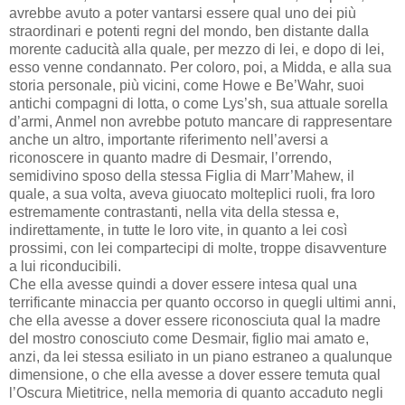
avrebbe avuto a poter vantarsi essere qual uno dei più
straordinari e potenti regni del mondo, ben distante dalla
morente caducità alla quale, per mezzo di lei, e dopo di lei,
esso venne condannato. Per coloro, poi, a Midda, e alla sua
storia personale, più vicini, come Howe e Be’Wahr, suoi
antichi compagni di lotta, o come Lys’sh, sua attuale sorella
d’armi, Anmel non avrebbe potuto mancare di rappresentare
anche un altro, importante riferimento nell’aversi a
riconoscere in quanto madre di Desmair, l’orrendo,
semidivino sposo della stessa Figlia di Marr’Mahew, il
quale, a sua volta, aveva giuocato molteplici ruoli, fra loro
estremamente contrastanti, nella vita della stessa e,
indirettamente, in tutte le loro vite, in quanto a lei così
prossimi, con lei compartecipi di molte, troppe disavventure
a lui riconducibili.
Che ella avesse quindi a dover essere intesa qual una
terrificante minaccia per quanto occorso in quegli ultimi anni,
che ella avesse a dover essere riconosciuta qual la madre
del mostro conosciuto come Desmair, figlio mai amato e,
anzi, da lei stessa esiliato in un piano estraneo a qualunque
dimensione, o che ella avesse a dover essere temuta qual
l’Oscura Mietitrice, nella memoria di quanto accaduto negli