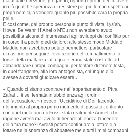
già attuale direzione, pregando, ognuno i propri dei, di avere
in ciò qualche speranza di resistere per più tempo rispetto ai
propri nemici, a vendere quanto più possibile cara la propria
pelle.
E così come, dal proprio personale punto di vista, Lys’sh,
Howe, Be’Wahr, H’Anel o M’Eu non avrebbero avuto
possibilità alcuna di interessarsi agli sviluppi del conflitto pur
in corso lì a pochi piedi da loro; allo stesso modo Midda o
Maddie non avrebbero potuto permettersi particolare
occasione per seguire l’evoluzione del combattimento, o,
forse, della mattanza, alla quale erano state costrette ad
abbandonare i propri compagni, per tentare di tenere testa,
in quel frangente, alla loro antagonista, chiunque ella
avesse a doversi giudicare essere…
« Quando ci siamo scontrare nell’appartamento di Pitra
Zafral… ti sei fermata in ubbidienza agli ordini
dell’accusatore. » rievocò l’Ucciditrice di Dei, facendo
riferimento al proprio primo momento di passato confronto
con quel mutaforma « Fossi stata realmente Anmel, che
ragione avresti mai avuto di frenare all’epoca l’incedere
della tua mano?! Avresti potuto continuare a lottare e a
lottare nella speranza di abbattere me e tutti i miei compagni