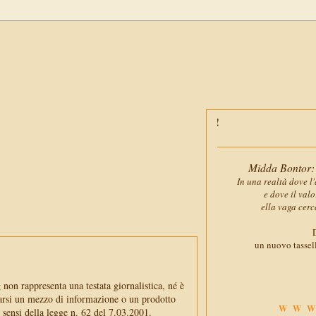
Midda Bontor: 
In una realtà dove l'
e dove il val
ella vaga cerc
D
un nuovo tassell
non rappresenta una testata giornalistica, né è
arsi un mezzo di informazione o un prodotto
WWW
i sensi della legge n. 62 del 7.03.2001.