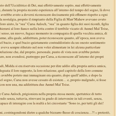
io dell’Ucciditrice di Dei, mai effettivamente sopito, mai effettivamente
e, durante la propria recente esperienza all’interno del tempo del sogno, là dove
tà avrebbe avuto a doversi riconoscere decisamente più effimero rispetto a ogni
 la nostalgia, proprio il rimpianto della Figlia di Marr’Mahew avevano avuto
loro aiuto, la “sua” Carsa Anloch, “sua” in quanto figlia dei suoi ricordi, figlia
ierarsi al loro fianco nella lotta contro il terribile vicario di Anmel Mal Toise,
l senso, un nuovo, fugace momento in compagnia di quella vecchia amica, di
rme, alla quale, addirittura, poter riconoscere quanto, all’epoca, non aveva
el bacio, e quel bacio quietamente contraddistinto da un onesto sentimento
e aveva sempre rifiutato nel non voler alimentare in lei alcuna particolare
 relazione che, dal proprio, personale, punto di vista non avrebbe potuto
turo, non avendosi, purtroppo per Carsa, a riconoscere all’interno dei propri
i, Midda si era riservata occasione per dire addio alla propria antica amica,
eguata il loro rapporto, la loro relazione, quel capitolo della loro comune
n avrebbe potuto mai immaginare era quanto, dopo quell’addio, e dopo la
el sogno, Carsa non avesse cessato di esistere… e, proprio malgrado, si fosse
o con non una, ma addirittura due Anmel Mal Toise.
e Carsa Anloch, prigioniera nella propria stessa mente, spettatrice di tutto
do senza, tuttavia, ritrovarsi in grado di intervenire in tali eventi, senza,
pace di interagire con la realtà a lei circostante “Sono io, per tutti gli dei!
mi, costringendomi dietro a qualche bizzarro flusso di coscienza…?! » protestò,