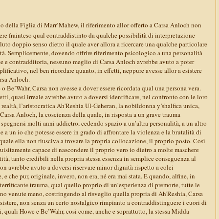
io della Figlia di Marr’Mahew, il riferimento allor offerto a Carsa Anloch non
re frainteso qual contraddistinto da qualche possibilità di interpretazione
luto doppio senso dietro il quale aver allora a ricercare una qualche particolare
altà. Semplicemente, dovendo offrire riferimento psicologico a una personalità
e e contradditoria, nessuno meglio di Carsa Anloch avrebbe avuto a poter
plificativo, nel ben ricordare quanto, in effetti, neppure avesse allor a esistere
rsa Anloch.
 Be’Wahr, Carsa non avesse a dover essere ricordata qual una persona vera.
ffetti, quasi irreale avrebbe avuto a doversi identificare, nel confronto con le loro
i realtà, l’aristocratica Ah'Reshia Ul-Geheran, la nobildonna y’shalfica unica,
 a Carsa Anloch, la coscienza della quale, in risposta a un grave trauma
 spegnersi molti anni addietro, cedendo spazio a un’altra personalità, a un altro
 e a un io che potesse essere in grado di affrontare la violenza e la brutalità di
uale ella non riusciva a trovare la propria collocazione, il proprio posto. Così
quisitamente capace di nascondere il proprio vero io dietro a molte maschere
ntità, tanto credibili nella propria stessa essenza in semplice conseguenza al
on avrebbe avuto a doversi riservare minor dignità rispetto a colei
e che pur, originale, invero, non era, né era mai stata. E quando, alfine, in
rrificante trauma, qual quello proprio di un’esperienza di premorte, tutte le
rano venute meno, costringendo al risveglio quella propria di Ah'Reshia, Carsa
istere, non senza un certo nostalgico rimpianto a contraddistinguere i cuori di
i, quali Howe e Be’Wahr, così come, anche e soprattutto, la stessa Midda