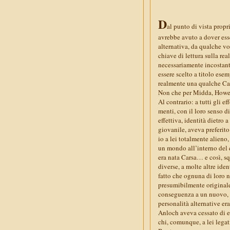
D
al punto di vista propr
avrebbe avuto a dover esse
alternativa, da qualche vo
chiave di lettura sulla re
necessariamente incostant
essere scelto a titolo esem
realmente una qualche Ca
Non che per Midda, Howe o
Al contrario: a tutti gli e
menti, con il loro senso d
effettiva, identità dietro
giovanile, aveva preferito
io a lei totalmente alieno,
un mondo all’interno del q
era nata Carsa… e così, s
diverse, a molte altre ide
fatto che ognuna di loro n
presumibilmente originale, 
conseguenza a un nuovo, te
personalità alternative e
Anloch aveva cessato di es
chi, comunque, a lei legat