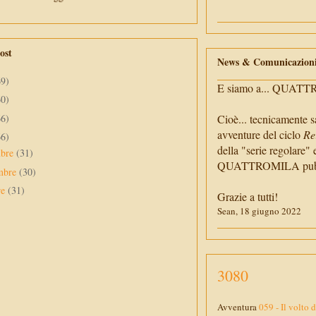
ost
News & Comunicazion
69)
E siamo a... QUAT
60)
66)
Cioè... tecnicamente s
avventure del ciclo
Re
66)
della "serie regolare" 
mbre
(31)
QUATTROMILA pubbli
mbre
(30)
re
(31)
Grazie a tutti!
Sean, 18 giugno 2022
3080
Avventura
059 - Il volto 