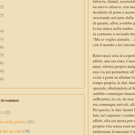
tuttavia, Anmel, scuotendo
un nuovo attacco, con una
65)
desiderio di porre a tacer
55)
suscitando nel retro della
di quanto, allor, avrebbe p
la tua amica nella tomba:
34)
in contrasto a secondo-fra-
41)
“Ma io voglio aiutarla… io
con il mondo a lei circost
66)
65)
Ritrovatasi sola al cospe
effetti, mai era stata, Ca
66)
mani, ridotta proprio malg
64)
una via per permettere all
avere a porre in allarme l
56)
tempo propria, le due Anm
spaziale, sfruttandola al 
sarebbe comunque rimasta 
sufficiente, in ciò, da no
e Avventure
era comunque arrivati, all
Per questo, le due Anmel 
li
(32)
fare, nel superare i confin
effetti, ella era morta pu
pio nella palude
(21)
propria vita senza esser ma
à del peccato
(38)
enfatizzare al massimo l’a