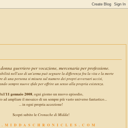
11 gennaio
donna guerriero per vocazione, mercenaria per professione.
abilità nell'uso di un'arma può segnare la differenza fra la vita e la morte
ore di una persona si misura sul numero dei propri avversari uccisi,
ando sempre nuove sfide per offrire un senso alla propria esistenza.
11 gennaio 2008
all'
, ogni giorno un nuovo episodio,
o ad ampliare il mosaico di un sempre più vasto universo fantastico...
... in ogni propria accezione!
Scopri subito le
Cronache di Midda
!
.MIDDASCHRONICLES.COM