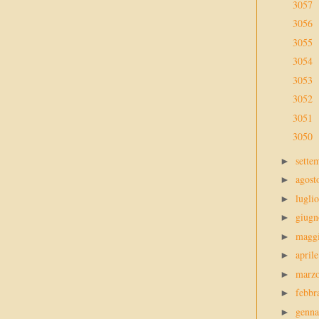
3057
3056
3055
3054
3053
3052
3051
3050
sette
►
agos
►
lugli
►
giug
►
magg
►
april
►
marz
►
febbr
►
genn
►