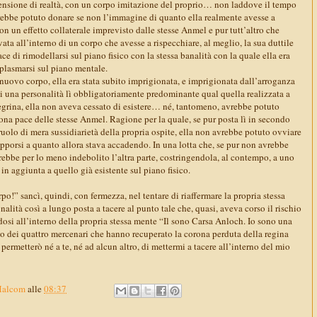
mensione di realtà, con un corpo imitazione del proprio… non laddove il tempo
vrebbe potuto donare se non l’immagine di quanto ella realmente avesse a
con un effetto collaterale imprevisto dalle stesse Anmel e pur tutt’altro che
ovata all’interno di un corpo che avesse a rispecchiare, al meglio, la sua duttile
ce di rimodellarsi sul piano fisico con la stessa banalità con la quale ella era
iplasmarsi sul piano mentale.
 nuovo corpo, ella era stata subito imprigionata, e imprigionata dall’arroganza
 di una personalità lì obbligatoriamente predominante qual quella realizzata a
rina, ella non aveva cessato di esistere… né, tantomeno, avrebbe potuto
uona pace delle stesse Anmel. Ragione per la quale, se pur posta lì in secondo
 ruolo di mera sussidiarietà della propria ospite, ella non avrebbe potuto ovviare
 opporsi a quanto allora stava accadendo. In una lotta che, se pur non avrebbe
rebbe per lo meno indebolito l’altra parte, costringendola, al contempo, a uno
in aggiunta a quello già esistente sul piano fisico.
po!” sancì, quindi, con fermezza, nel tentare di riaffermare la propria stessa
nalità così a lungo posta a tacere al punto tale che, quasi, aveva corso il rischio
dosi all’interno della propria stessa mente “Il sono Carsa Anloch. Io sono una
po dei quattro mercenari che hanno recuperato la corona perduta della regina
rmetterò né a te, né ad alcun altro, di mettermi a tacere all’interno del mio
Malcom
alle
08:37