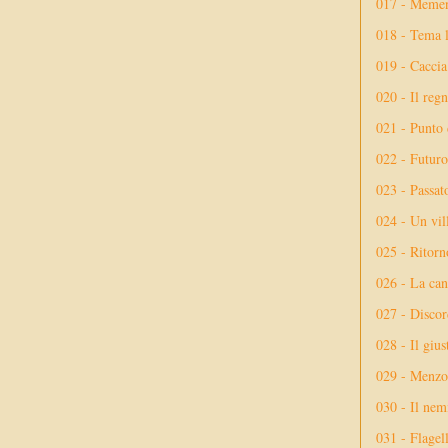
017 - Meme
018 - Tema l
019 - Caccia
020 - Il reg
021 - Punto 
022 - Futuro
023 - Passat
024 - Un vil
025 - Ritorno
026 - La ca
027 - Discor
028 - Il giu
029 - Menzog
030 - Il nem
031 - Flagel