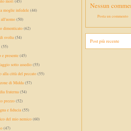
nto mori
(45)
Nessun commen
a moglie infedele
(44)
Posta un commento
 all'uomo
(50)
no dimenticato
(62)
di svolta
(54)
Post più recente
(55)
o e presente
(45)
laggio sotto assedio
(55)
 alla città del peccato
(55)
nzone di Midda
(57)
dia fraterna
(54)
sto prezzo
(52)
na e fiducia
(55)
ico del mio nemico
(60)
lo
(47)