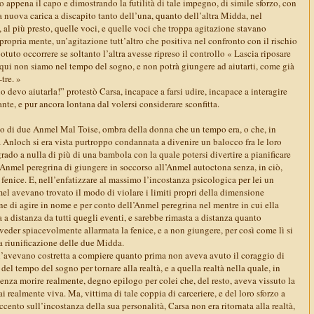
 appena il capo e dimostrando la futilità di tale impegno, di simile sforzo, con
 nuova carica a discapito tanto dell’una, quanto dell’altra Midda, nel
e, al più presto, quelle voci, e quelle voci che troppa agitazione stavano
 propria mente, un’agitazione tutt’altro che positiva nel confronto con il rischio
otuto occorrere se soltanto l’altra avesse ripreso il controllo « Lascia riposare
 qui non siamo nel tempo del sogno, e non potrà giungere ad aiutarti, come già
tre. »
 devo aiutarla!” protestò Carsa, incapace a farsi udire, incapace a interagire
ante, e pur ancora lontana dal volersi considerare sconfitta.
tto di due Anmel Mal Toise, ombra della donna che un tempo era, o che, in
rsa Anloch si era vista purtroppo condannata a divenire un balocco fra le loro
rado a nulla di più di una bambola con la quale potersi divertire a pianificare
’Anmel peregrina di giungere in soccorso all’Anmel autoctona senza, in ciò,
a fenice. E, nell’enfatizzare al massimo l’incostanza psicologica per lei un
el avevano trovato il modo di violare i limiti propri della dimensione
fine di agire in nome e per conto dell’Anmel peregrina nel mentre in cui ella
a distanza da tutti quegli eventi, e sarebbe rimasta a distanza quanto
n veder spiacevolmente allarmata la fenice, e a non giungere, per così come lì si
a riunificazione delle due Midda.
l’avevano costretta a compiere quanto prima non aveva avuto il coraggio di
i del tempo del sogno per tornare alla realtà, e a quella realtà nella quale, in
r senza morire realmente, degno epilogo per colei che, del resto, aveva vissuto la
i realmente viva. Ma, vittima di tale coppia di carceriere, e del loro sforzo a
ccento sull’incostanza della sua personalità, Carsa non era ritornata alla realtà,