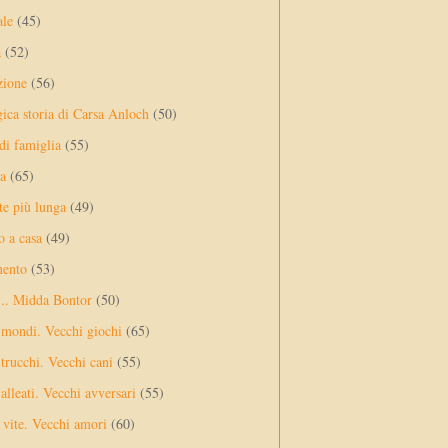
ale
(45)
a
(52)
zione
(56)
gica storia di Carsa Anloch
(50)
 di famiglia
(55)
a
(65)
te più lunga
(49)
o a casa
(49)
mento
(53)
... Midda Bontor
(50)
 mondi. Vecchi giochi
(65)
trucchi. Vecchi cani
(55)
alleati. Vecchi avversari
(55)
vite. Vecchi amori
(60)