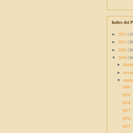
Indice dei P
2022
(1
►
2021
(3
►
2020
(3
►
2019
(3
▼
dice
►
nove
►
ottob
▼
3080
3079
3078
3077
3076
3075