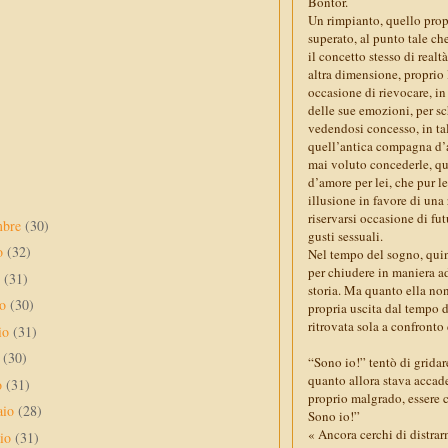
Bontor.
Un rimpianto, quello propr
superato, al punto tale ch
il concetto stesso di real
altra dimensione, proprio
occasione di rievocare, in 
delle sue emozioni, per sch
vedendosi concesso, in ta
quell’antica compagna d’a
mai voluto concederle, qu
d’amore per lei, che pur l
illusione in favore di una
riservarsi occasione di fu
mbre
(30)
gusti sessuali.
to
(32)
Nel tempo del sogno, quind
per chiudere in maniera ad
o
(31)
storia. Ma quanto ella no
no
(30)
propria uscita dal tempo d
ritrovata sola a confront
io
(31)
e
(30)
“Sono io!” tentò di gridar
quanto allora stava accaden
o
(31)
proprio malgrado, essere ca
aio
(28)
Sono io!”
« Ancora cerchi di distrar
aio
(31)