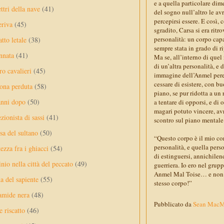
e a quella particolare di
ttri della nave
(41)
del sogno null’altro le a
percepirsi essere. E così, 
eriva
(45)
sgradito, Carsa si era ritr
personalità: un corpo capa
tto letale
(38)
sempre stata in grado di r
nnata
(41)
Ma se, all’interno di quel
di un’altra personalità, e
ro cavalieri
(45)
immagine dell’Anmel pereg
cessare di esistere, con b
ona perduta
(58)
piano, se pur ridotta a un
anni dopo
(50)
a tentare di opporsi, e di
magari potuto vincere, av
ezionista di sassi
(41)
scontro sul piano mentale 
sa del sultano
(50)
“Questo corpo è il mio cor
personalità, e quella perso
ezza fra i ghiacci
(54)
di estinguersi, annichilen
nio nella città del peccato
(49)
guerriera. Io ero nel grup
Anmel Mal Toise… e non pe
a del sapiente
(55)
stesso corpo!”
amide nera
(48)
Pubblicato da
Sean Mac
e riscatto
(46)