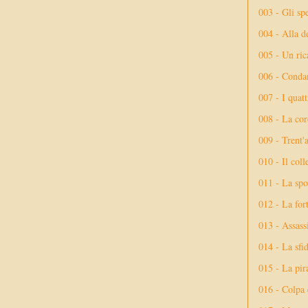
003 - Gli spe
004 - Alla d
005 - Un rica
006 - Conda
007 - I quatt
008 - La cor
009 - Trent'
010 - Il coll
011 - La spo
012 - La fort
013 - Assassi
014 - La sfid
015 - La pir
016 - Colpa 