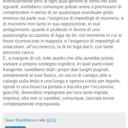
eventualmente privi di ogni qual genere di stima nei suoi
riguardi, avrebbero comunque potuto avere a premurarsi di
comprendere il senso di un qualunque eventuale grido
emesso da parte sua; l’esigenza di impedirgli di muoversi, e
di muoversi non tanto in sua opposizione, in suo
antagonismo, quanto e piuttosto in favore di una
qualsivoglia occasione di fuga da lei, nel momento in cui si
fosse riconosciuto in trappola; e l’esigenza di impedirgli di
ostacolare, all’occorrenza, la di lei fuga dal lì, con tanto
prezioso carico.
E, a margine di ciò, tutto quello che ella avrebbe potuto
vantare a proprio sostegno logistico, in quel particolare
frangente, sarebbero stati i propri due lunghi pugnali,
onnipresenti al suoi fianco, un sacco di canapa utile a
calargli sulla testa e una lunga e spessa corda per legarlo,
riposti in una bisaccia portata a tracolla per l’occasione,
giacché, dovendosi impegnare per una tanto ingrata
impresa, ella non si sarebbe, comunque, lasciata trovar
completamente impreparata.
Sean MacMalcom
alle
16:32