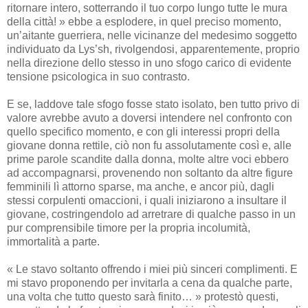
ritornare intero, sotterrando il tuo corpo lungo tutte le mura
della città! » ebbe a esplodere, in quel preciso momento,
un’aitante guerriera, nelle vicinanze del medesimo soggetto
individuato da Lys’sh, rivolgendosi, apparentemente, proprio
nella direzione dello stesso in uno sfogo carico di evidente
tensione psicologica in suo contrasto.
E se, laddove tale sfogo fosse stato isolato, ben tutto privo di
valore avrebbe avuto a doversi intendere nel confronto con
quello specifico momento, e con gli interessi propri della
giovane donna rettile, ciò non fu assolutamente così e, alle
prime parole scandite dalla donna, molte altre voci ebbero
ad accompagnarsi, provenendo non soltanto da altre figure
femminili lì attorno sparse, ma anche, e ancor più, dagli
stessi corpulenti omaccioni, i quali iniziarono a insultare il
giovane, costringendolo ad arretrare di qualche passo in un
pur comprensibile timore per la propria incolumità,
immortalità a parte.
« Le stavo soltanto offrendo i miei più sinceri complimenti. E
mi stavo proponendo per invitarla a cena da qualche parte,
una volta che tutto questo sarà finito… » protestò questi,