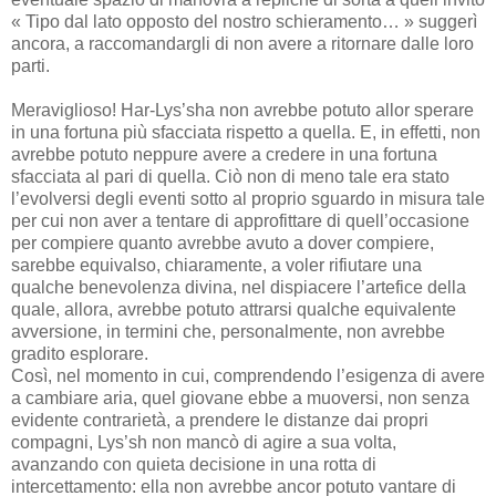
« Tipo dal lato opposto del nostro schieramento… » suggerì
ancora, a raccomandargli di non avere a ritornare dalle loro
parti.
Meraviglioso! Har-Lys’sha non avrebbe potuto allor sperare
in una fortuna più sfacciata rispetto a quella. E, in effetti, non
avrebbe potuto neppure avere a credere in una fortuna
sfacciata al pari di quella. Ciò non di meno tale era stato
l’evolversi degli eventi sotto al proprio sguardo in misura tale
per cui non aver a tentare di approfittare di quell’occasione
per compiere quanto avrebbe avuto a dover compiere,
sarebbe equivalso, chiaramente, a voler rifiutare una
qualche benevolenza divina, nel dispiacere l’artefice della
quale, allora, avrebbe potuto attrarsi qualche equivalente
avversione, in termini che, personalmente, non avrebbe
gradito esplorare.
Così, nel momento in cui, comprendendo l’esigenza di avere
a cambiare aria, quel giovane ebbe a muoversi, non senza
evidente contrarietà, a prendere le distanze dai propri
compagni, Lys’sh non mancò di agire a sua volta,
avanzando con quieta decisione in una rotta di
intercettamento: ella non avrebbe ancor potuto vantare di