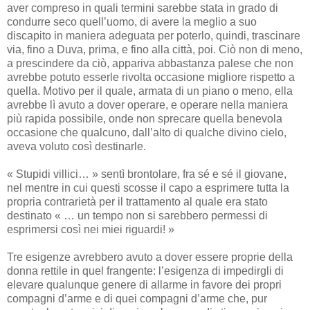
aver compreso in quali termini sarebbe stata in grado di
condurre seco quell’uomo, di avere la meglio a suo
discapito in maniera adeguata per poterlo, quindi, trascinare
via, fino a Duva, prima, e fino alla città, poi. Ciò non di meno,
a prescindere da ciò, appariva abbastanza palese che non
avrebbe potuto esserle rivolta occasione migliore rispetto a
quella. Motivo per il quale, armata di un piano o meno, ella
avrebbe lì avuto a dover operare, e operare nella maniera
più rapida possibile, onde non sprecare quella benevola
occasione che qualcuno, dall’alto di qualche divino cielo,
aveva voluto così destinarle.
« Stupidi villici… » sentì brontolare, fra sé e sé il giovane,
nel mentre in cui questi scosse il capo a esprimere tutta la
propria contrarietà per il trattamento al quale era stato
destinato « … un tempo non si sarebbero permessi di
esprimersi così nei miei riguardi! »
Tre esigenze avrebbero avuto a dover essere proprie della
donna rettile in quel frangente: l’esigenza di impedirgli di
elevare qualunque genere di allarme in favore dei propri
compagni d’arme e di quei compagni d’arme che, pur