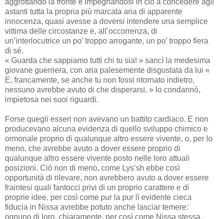
aggrottando la fronte e impegnandosi in ciò a concedere agli
astanti tutta la propria più marcata aria di apparente
innocenza, quasi avesse a doversi intendere una semplice
vittima delle circostanze e, all’occorrenza, di
un’interlocutrice un po’ troppo arrogante, un po’ troppo fiera
di sé.
« Guarda che sappiamo tutti chi tu sia! » sancì la medesima
giovane guerriera, con aria palesemente disgustata da lui «
E, francamente, se anche tu non fossi ritornato indietro,
nessuno avrebbe avuto di che disperarsi. » lo condannò,
impietosa nei suoi riguardi.
Forse quegli esseri non avevano un battito cardiaco. E non
producevano alcuna evidenza di quello sviluppo chimico e
ormonale proprio di qualunque altro essere vivente, o, per lo
meno, che avrebbe avuto a dover essere proprio di
qualunque altro essere vivente posto nelle loro attuali
posizioni. Ciò non di meno, come Lys’sh ebbe così
opportunità di rilevare, non avrebbero avuto a dover essere
fraintesi quali fantocci privi di un proprio carattere e di
proprie idee, per così come pur la pur lì evidente cieca
fiducia in Nissa avrebbe potuto anche lasciar temere:
ognuno di loro, chiaramente, per così come Nissa stessa,