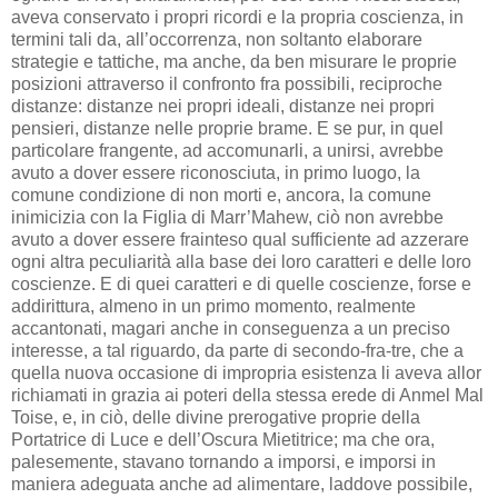
aveva conservato i propri ricordi e la propria coscienza, in
termini tali da, all’occorrenza, non soltanto elaborare
strategie e tattiche, ma anche, da ben misurare le proprie
posizioni attraverso il confronto fra possibili, reciproche
distanze: distanze nei propri ideali, distanze nei propri
pensieri, distanze nelle proprie brame. E se pur, in quel
particolare frangente, ad accomunarli, a unirsi, avrebbe
avuto a dover essere riconosciuta, in primo luogo, la
comune condizione di non morti e, ancora, la comune
inimicizia con la Figlia di Marr’Mahew, ciò non avrebbe
avuto a dover essere frainteso qual sufficiente ad azzerare
ogni altra peculiarità alla base dei loro caratteri e delle loro
coscienze. E di quei caratteri e di quelle coscienze, forse e
addirittura, almeno in un primo momento, realmente
accantonati, magari anche in conseguenza a un preciso
interesse, a tal riguardo, da parte di secondo-fra-tre, che a
quella nuova occasione di impropria esistenza li aveva allor
richiamati in grazia ai poteri della stessa erede di Anmel Mal
Toise, e, in ciò, delle divine prerogative proprie della
Portatrice di Luce e dell’Oscura Mietitrice; ma che ora,
palesemente, stavano tornando a imporsi, e imporsi in
maniera adeguata anche ad alimentare, laddove possibile,