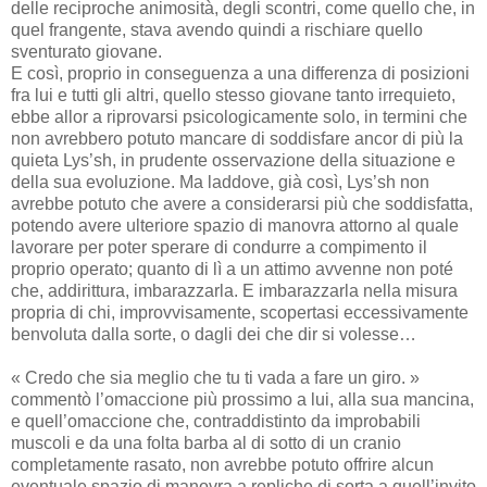
delle reciproche animosità, degli scontri, come quello che, in
quel frangente, stava avendo quindi a rischiare quello
sventurato giovane.
E così, proprio in conseguenza a una differenza di posizioni
fra lui e tutti gli altri, quello stesso giovane tanto irrequieto,
ebbe allor a riprovarsi psicologicamente solo, in termini che
non avrebbero potuto mancare di soddisfare ancor di più la
quieta Lys’sh, in prudente osservazione della situazione e
della sua evoluzione. Ma laddove, già così, Lys’sh non
avrebbe potuto che avere a considerarsi più che soddisfatta,
potendo avere ulteriore spazio di manovra attorno al quale
lavorare per poter sperare di condurre a compimento il
proprio operato; quanto di lì a un attimo avvenne non poté
che, addirittura, imbarazzarla. E imbarazzarla nella misura
propria di chi, improvvisamente, scopertasi eccessivamente
benvoluta dalla sorte, o dagli dei che dir si volesse…
« Credo che sia meglio che tu ti vada a fare un giro. »
commentò l’omaccione più prossimo a lui, alla sua mancina,
e quell’omaccione che, contraddistinto da improbabili
muscoli e da una folta barba al di sotto di un cranio
completamente rasato, non avrebbe potuto offrire alcun
eventuale spazio di manovra a repliche di sorta a quell’invito