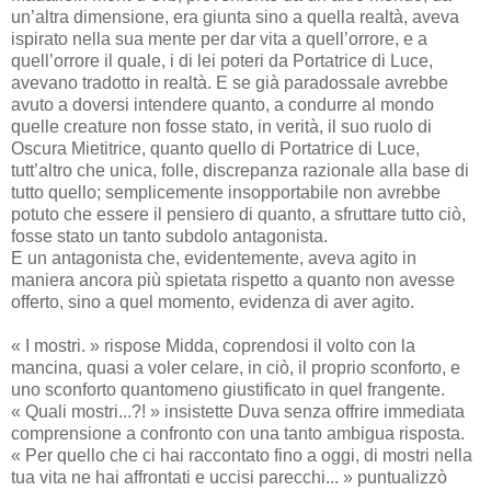
un’altra dimensione, era giunta sino a quella realtà, aveva
ispirato nella sua mente per dar vita a quell’orrore, e a
quell’orrore il quale, i di lei poteri da Portatrice di Luce,
avevano tradotto in realtà. E se già paradossale avrebbe
avuto a doversi intendere quanto, a condurre al mondo
quelle creature non fosse stato, in verità, il suo ruolo di
Oscura Mietitrice, quanto quello di Portatrice di Luce,
tutt’altro che unica, folle, discrepanza razionale alla base di
tutto quello; semplicemente insopportabile non avrebbe
potuto che essere il pensiero di quanto, a sfruttare tutto ciò,
fosse stato un tanto subdolo antagonista.
E un antagonista che, evidentemente, aveva agito in
maniera ancora più spietata rispetto a quanto non avesse
offerto, sino a quel momento, evidenza di aver agito.
« I mostri. » rispose Midda, coprendosi il volto con la
mancina, quasi a voler celare, in ciò, il proprio sconforto, e
uno sconforto quantomeno giustificato in quel frangente.
« Quali mostri...?! » insistette Duva senza offrire immediata
comprensione a confronto con una tanto ambigua risposta.
« Per quello che ci hai raccontato fino a oggi, di mostri nella
tua vita ne hai affrontati e uccisi parecchi... » puntualizzò