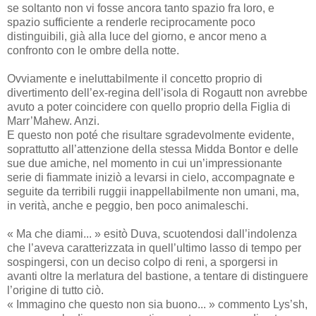
se soltanto non vi fosse ancora tanto spazio fra loro, e
spazio sufficiente a renderle reciprocamente poco
distinguibili, già alla luce del giorno, e ancor meno a
confronto con le ombre della notte.
Ovviamente e ineluttabilmente il concetto proprio di
divertimento dell’ex-regina dell’isola di Rogautt non avrebbe
avuto a poter coincidere con quello proprio della Figlia di
Marr’Mahew. Anzi.
E questo non poté che risultare sgradevolmente evidente,
soprattutto all’attenzione della stessa Midda Bontor e delle
sue due amiche, nel momento in cui un’impressionante
serie di fiammate iniziò a levarsi in cielo, accompagnate e
seguite da terribili ruggii inappellabilmente non umani, ma,
in verità, anche e peggio, ben poco animaleschi.
« Ma che diami... » esitò Duva, scuotendosi dall’indolenza
che l’aveva caratterizzata in quell’ultimo lasso di tempo per
sospingersi, con un deciso colpo di reni, a sporgersi in
avanti oltre la merlatura del bastione, a tentare di distinguere
l’origine di tutto ciò.
« Immagino che questo non sia buono... » commento Lys’sh,