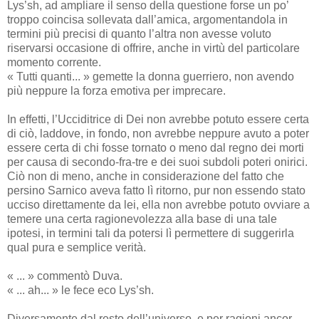
Lys’sh, ad ampliare il senso della questione forse un po’
troppo coincisa sollevata dall’amica, argomentandola in
termini più precisi di quanto l’altra non avesse voluto
riservarsi occasione di offrire, anche in virtù del particolare
momento corrente.
« Tutti quanti... » gemette la donna guerriero, non avendo
più neppure la forza emotiva per imprecare.
In effetti, l’Ucciditrice di Dei non avrebbe potuto essere certa
di ciò, laddove, in fondo, non avrebbe neppure avuto a poter
essere certa di chi fosse tornato o meno dal regno dei morti
per causa di secondo-fra-tre e dei suoi subdoli poteri onirici.
Ciò non di meno, anche in considerazione del fatto che
persino Sarnico aveva fatto lì ritorno, pur non essendo stato
ucciso direttamente da lei, ella non avrebbe potuto ovviare a
temere una certa ragionevolezza alla base di una tale
ipotesi, in termini tali da potersi lì permettere di suggerirla
qual pura e semplice verità.
« ... » commentò Duva.
« ... ah... » le fece eco Lys’sh.
Diversamente dal resto dell’universo, e per ragioni ancor