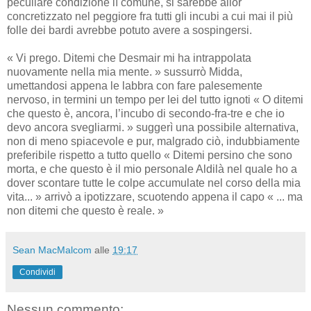
peculiare condizione lì comune, si sarebbe allor
concretizzato nel peggiore fra tutti gli incubi a cui mai il più
folle dei bardi avrebbe potuto avere a sospingersi.
« Vi prego. Ditemi che Desmair mi ha intrappolata
nuovamente nella mia mente. » sussurrò Midda,
umettandosi appena le labbra con fare palesemente
nervoso, in termini un tempo per lei del tutto ignoti « O ditemi
che questo è, ancora, l’incubo di secondo-fra-tre e che io
devo ancora svegliarmi. » suggerì una possibile alternativa,
non di meno spiacevole e pur, malgrado ciò, indubbiamente
preferibile rispetto a tutto quello « Ditemi persino che sono
morta, e che questo è il mio personale Aldilà nel quale ho a
dover scontare tutte le colpe accumulate nel corso della mia
vita... » arrivò a ipotizzare, scuotendo appena il capo « ... ma
non ditemi che questo è reale. »
Sean MacMalcom
alle
19:17
Condividi
Nessun commento: