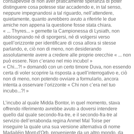
consapevole di non aver praticamente speranza di poter
distinguere cosa potesse star accadendo e, in tal senso,
neppure impegnandosi a tal riguardo, nell’attendere,
quietamente, quanto avrebbero avuto a riferirle le due
amiche non appena la questione fosse stata chiara.
« ... Thyres... » gemette la Campionessa di Lysiath, non
abbisognando né di sporgersi, né di volgersi verso
quell’orizzonte per identificare di cosa allora si stesse
parlando, e, ciò non di meno, non desiderando
assolutamente avere a credere alle proprie orecchie « ... non
può essere. Non c’erano nel mio incubo! »
« Chi...?! » domandò con un certo timore Duva, non essendo
certa di voler scoprire la risposta a quell’interrogativo e, ciò
non di meno, non potendo ovviare a formularlo, ancora
intenta a osservare l’orizzonte « Chi non c’era nel tuo
incubo...?! »
L’incubo al quale Midda Bontor, in quel momento, stava
offrendo riferimento avrebbe avuto a doversi intendere
quello dal quale secondo-fra-tre, e il secondo-fra-tre al
servizio dell’errabonda regina Anmel Mal Toise per
inseguire la quale una sua versione alternativa di nome
Madailéin Mont-d'Orb, proveniente da un altro mondo, da