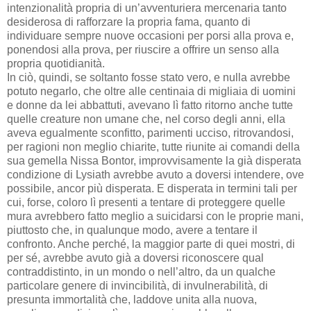
intenzionalità propria di un’avventuriera mercenaria tanto
desiderosa di rafforzare la propria fama, quanto di
individuare sempre nuove occasioni per porsi alla prova e,
ponendosi alla prova, per riuscire a offrire un senso alla
propria quotidianità.
In ciò, quindi, se soltanto fosse stato vero, e nulla avrebbe
potuto negarlo, che oltre alle centinaia di migliaia di uomini
e donne da lei abbattuti, avevano lì fatto ritorno anche tutte
quelle creature non umane che, nel corso degli anni, ella
aveva egualmente sconfitto, parimenti ucciso, ritrovandosi,
per ragioni non meglio chiarite, tutte riunite ai comandi della
sua gemella Nissa Bontor, improvvisamente la già disperata
condizione di Lysiath avrebbe avuto a doversi intendere, ove
possibile, ancor più disperata. E disperata in termini tali per
cui, forse, coloro lì presenti a tentare di proteggere quelle
mura avrebbero fatto meglio a suicidarsi con le proprie mani,
piuttosto che, in qualunque modo, avere a tentare il
confronto. Anche perché, la maggior parte di quei mostri, di
per sé, avrebbe avuto già a doversi riconoscere qual
contraddistinto, in un mondo o nell’altro, da un qualche
particolare genere di invincibilità, di invulnerabilità, di
presunta immortalità che, laddove unita alla nuova,