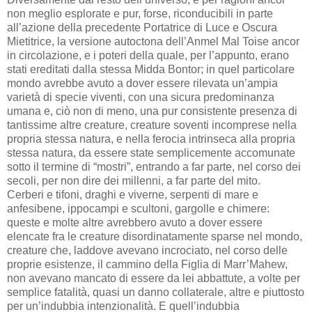
non meglio esplorate e pur, forse, riconducibili in parte
all’azione della precedente Portatrice di Luce e Oscura
Mietitrice, la versione autoctona dell’Anmel Mal Toise ancor
in circolazione, e i poteri della quale, per l’appunto, erano
stati ereditati dalla stessa Midda Bontor; in quel particolare
mondo avrebbe avuto a dover essere rilevata un’ampia
varietà di specie viventi, con una sicura predominanza
umana e, ciò non di meno, una pur consistente presenza di
tantissime altre creature, creature soventi incomprese nella
propria stessa natura, e nella ferocia intrinseca alla propria
stessa natura, da essere state semplicemente accomunate
sotto il termine di “mostri”, entrando a far parte, nel corso dei
secoli, per non dire dei millenni, a far parte del mito.
Cerberi e tifoni, draghi e viverne, serpenti di mare e
anfesibene, ippocampi e scultoni, gargolle e chimere:
queste e molte altre avrebbero avuto a dover essere
elencate fra le creature disordinatamente sparse nel mondo,
creature che, laddove avevano incrociato, nel corso delle
proprie esistenze, il cammino della Figlia di Marr’Mahew,
non avevano mancato di essere da lei abbattute, a volte per
semplice fatalità, quasi un danno collaterale, altre e piuttosto
per un’indubbia intenzionalità. E quell’indubbia